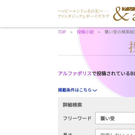
TOP
投稿小説
襲い受の検索結
アルファポリス
で投稿されているB
掲載条件はこちら
詳細検索
フリーワード
長さ