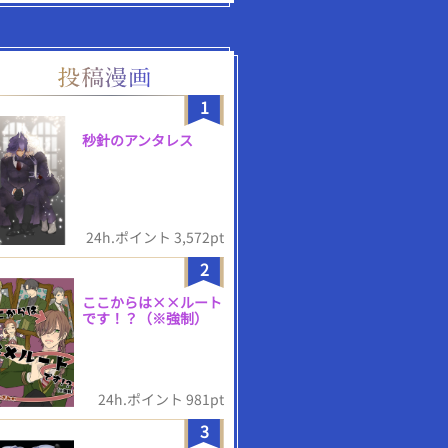
1
秒針のアンタレス
24h.ポイント 3,572pt
2
ここからは××ルート
です！？（※強制）
24h.ポイント 981pt
3