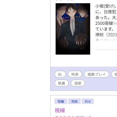
小坂(受け)
に、日夜犯
あった。大人
2500突破
ています。 ★
挿絵（202
◆さやいん
た！ 1頁漫
SS(2018年
小坂さん最
とかやばい
だけでも萌
BL
拘束
複数プレイ
の話し方、 
リアス/官能
執着
溺愛
け/SM/高
ヤンデレ/禁
ブレ/総受け
短編
完結
R18
愛出人(こ
崎 総一郎
視線
と はると