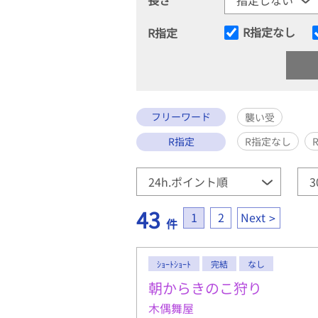
R指定なし
R指定
フリーワード
襲い受
R指定
R指定なし
43
1
2
Next
件
ｼｮｰﾄｼｮｰﾄ
完結
なし
朝からきのこ狩り
木偶舞屋