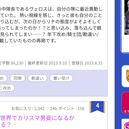
(みやもと おうじ）高2 2組級長 水瀬 慈育(み
の中隊長であるヴェロスは、自分の隊に最近異動し
く)生徒会長 高3 伊東 不離(いとう ふり)風紀
ていた。 熱い視線を感じ、きっと彼も自分のこと
3 池井 櫂(いけい かい)他校の先輩教師。研修会
張り込むが、次の日からリチの態度がよそよそしく
話。 池井 慶(いけい けい)麓戸の高校時代の後
襲ってしまったのか！？と思い込み、落ち込んで親
素材写真 写真加工/リリーブルー (2021年以前の
られてしまい……？ 年下攻め/騎士団/勘違い/
oto by S. Hermann & F. Richter) x
掲載していたものの再掲です。
oblue twitter.com/lilymetroblue 主人公総受け。
級長は襲い受けなので先生が攻め。 受け攻め度↓
師麓戸>不良村田>風紀委員長>先輩教師池井>主人
教師小坂先生>生徒会長>級長宮本 ※本作品はフィ
文字数 36,230
最終更新日 2023.9.10
登録日 2023.8.31
あり実在する団体・組織等とは関係ありません。
め
同僚
勘違い
襲い受け
こ攻め
4
お気に入り : 2,342
24h.ポイント : 156
異世界でカリスマ男妾になるか
める？