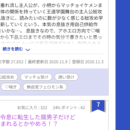
ン垂れ流し主人公が、小柄からマッチョイケメンま
、体の関係を持っていく王道学園舞台の主人公総攻
息抜きに、読みたいのに数が少なく感じる総攻め学
更新していくという、本気の息抜き用自己供給作
ないかな…。 息抜きなので、アホエロ方向で♡喘
ロから下品エロまでその時の気分で書きたいと思っ
なので(人によっては若干汚喘ぎかも)、耐性のある
続きを読む
すので悪しからず…。 その辺でのクレームは受け
ク キーワードや注意事項など随時更新します。 エロ描写
文字数 27,652
最終更新日 2020.11.9
登録日 2020.11.3
ード載せきれなかったのでこちらに✱ 学園、主人公
、襲い受け、雌喘ぎ、雄喘ぎ、♡喘ぎ、無自覚フ
けが積極的、結腸 (注)ベースが王道学園なだけの
公総攻め
マッチョ受け
誘い受け
園じゃないです。 最近読み始めた総攻め作品の作
♡喘ぎ
無自覚フェロモン系
嘆かれていたので、こちらにも掲載する事にしまし
て) イマココの息抜き作品なのでイマココの合間に
。 投稿済分もすぐ終わるのですが、少しでも総攻
7
です。
お気に入り : 322
24h.ポイント : 42
悪役令息に転生した腐男子だけど
挟まれるとかやめろ！？