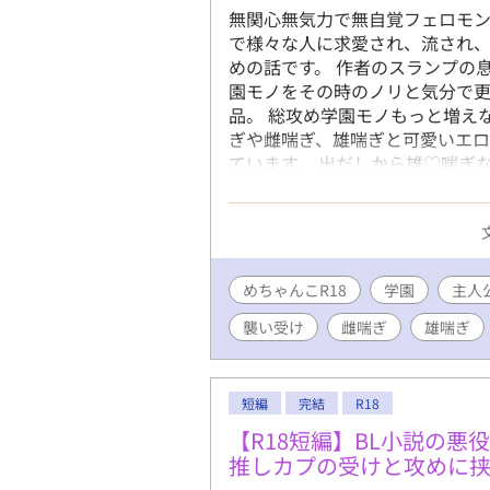
無関心無気力で無自覚フェロモ
で様々な人に求愛され、流され
めの話です。 作者のスランプの
園モノをその時のノリと気分で
品。 総攻め学園モノもっと増え
ぎや雌喘ぎ、雄喘ぎと可愛いエ
ています。 出だしから雄♡喘ぎ
方のみ推奨…。 エロメインめで
付けません:( ;´꒳`;):ビクビ
ある話には✱マーク。 ✱キーワ
総攻め、マッチョ受け、誘い受け
ェロモン系、巨根・絶倫、常に受
めちゃんこR18
学園
主人
つもりなので、展開は全然王道学
襲い受け
雌喘ぎ
雄喘ぎ
者様が総攻め話が増えてないと
た。 (読んで頂けるかはさて置い
書いてます。 めちゃんこ亀更新
め好き様の箸休めになれれば幸い
短編
完結
R18
【R18短編】BL小説の
推しカプの受けと攻めに