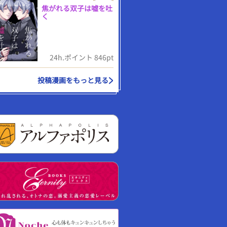
焦がれる双子は嘘を吐
く
24h.ポイント 846pt
投稿漫画をもっと見る