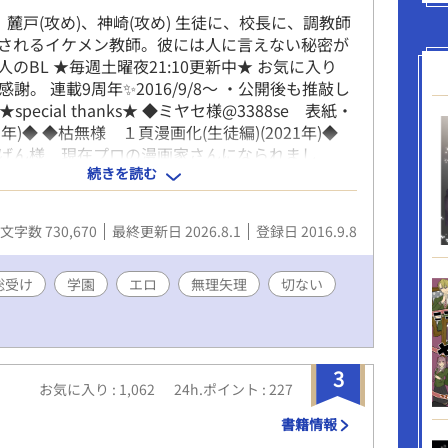
、麓戸(攻め)、神崎(攻め) 生徒に、校長に、調教師
されるイケメン教師。彼には人に言えない秘密が
のBL ★毎週土曜夜21:10更新中★ お気に入り
✨感謝。 連載9周年✨2016/9/8～ ・公開後も推敲し
special thanks★ ◆ミヤセ様@3388se 表紙・
1年)◆ ◆枯無様 １頁漫画化(生徒編)(2021年)◆
げん様 現在プロの漫画家さんになられまし
続きを読む
画化(2017/12/10)◆ ◆奏陽様 小坂先生の
)◆ とりあえずエ.....エロイです.....////ドMで気弱な
高です！！！！プライドは高いのに身体はエロイ
文字数 730,670
最終更新日 2026.8.1
登録日 2016.9.8
っす！！！！(コタツ様) /えむっけのイケメンって
えるのに、妻子ある校長先生っていうキャラとあ
素晴らしいです！！ (sethna様) /耽美/切ない/シ
総受け
学園
エロ
無理矢理
切ない
/羞恥/スカトロ/ドS/年の差/教師受け/淫乱受
校/学校/過去あり/溺愛/執着/総受け/R18/エロ/ML/
断/輪姦/玩具/女装/言葉責め/生徒会/モブ攻め/モ
/小スカ/大スカ/自慰/撮影/ 【登場人物】 小坂
3
お気に入り : 1,062
24h.ポイント : 227
さか おでと）高校教師 ２年２組担任 27歳 神
(かんざき そういちろう）校長 麓戸 遥斗(ろく
書籍情報
）調教師 村田 悪照(むらた おてる）高2 ２組