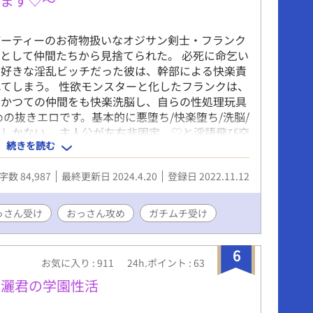
します♡〜
パーティーのお荷物扱いなオジサン剣士・フランク
として仲間たちから見捨てられた。 必死に命乞い
大好きな淫乱ビッチだった彼は、幹部による快楽責
てしまう。 性欲モンスターと化したフランクは、
、かつての仲間をも快楽洗脳し、自らの性処理玩具
の抜きエロです。基本的に悪堕ち/快楽堕ち/洗脳/
しかない。 主人公が左右非固定、♡と淫語飛び交
続きを読む
/ぬるめの小スカ/軽度のチンカス描写注意。
ズにて先行掲載済みの作品です。完結済みのため、一
字数 84,987
最終更新日 2024.4.20
登録日 2022.11.12
。 【主人公】 フランク…ヤリチンでビッチなゲ
クソ野郎。 【お相手一覧】 魔王軍幹部の高慢触
士×主人公(襲い受)/主人公×ノンケ妻子持ち騎士団
っさん受け
おっさん攻め
ガチムチ受け
主人公の配下×ウブな生真面目ガチムチ神官(挿入無
勇者(本番行為は同人誌版に収録)
6
お気に入り : 911
24h.ポイント : 63
篠灑君の学園性活