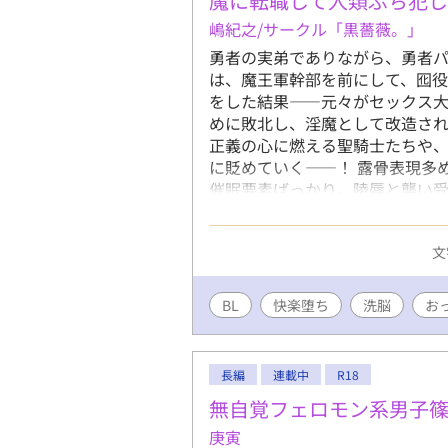
魔に転職して人類ぶち犯
嶋紀之/サークル「黒薔薇。」
勇者の実弟でありながら、勇者
は、魔王軍幹部を前にして、囮役
をした結果――元々がセックス
めに敗北し、淫魔として改造され
正義の心に燃える聖騎士たちや
に貶めていく――！ 露骨表現多め
催眠要素ばっかり。陵辱と襲い受
うハード系エロ、濁点喘ぎ、精飲
※pixiv、ムーンライトノベル
文
日一話ずつ毎日投稿していきます
イ。性格はお気楽な快楽主義者。
手男(リバ)/童貞な騎士団モブ兵
BL
快楽堕ち
洗脳
お
長/高飛車青年魔導師×主人公/
し)/主人公×女好きクズな兄貴の
長編
連載中
R18
無自覚フェロモン系男子
庚寅