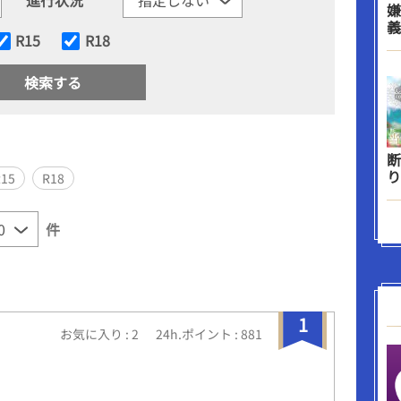
嫌
義
R15
R18
断
り
R15
R18
件
1
お気に入り : 2
24h.ポイント : 881