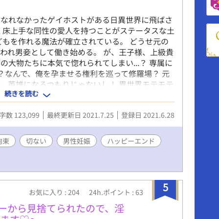
になれなかったゲイホストがある日異世界に飛ばさ
く床上手な同性の愛人を持つことがステータスな土
どもを作れる魔法が確立されている。 どうせ元の
われ男妾として働き始める。 が、王子様、上級貴
大物たちに本気で惚れられてしまい...？ 専属に
え？なんで、俺を孕ませる権利を巡って修羅場？ 元
、英雄になるつもりじゃないし！ 異世界モテモテ
続きを読む
奮戦記。 基本主人公攻めですが、乗っかり受け、
攻め専をホモ受けに目覚めさせるシュチュが多いの
字数 123,099
最終更新日 2021.7.25
登録日 2021.6.28
です。 読んで頂いた皆様に心より感謝申し上げま
拘束
切ない
男性妊娠
ハッピーエンド
5
お気に入り : 204
24h.ポイント : 63
ティーから見捨てられたので、淫