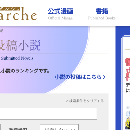
公式漫画
書籍
Official Manga
Published Books
果
Submitted Novels
L小説のランキングです。
小説の投稿はこちら
デ
に
×検索条件をクリアする
進行状況