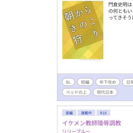
門倉史明は
の何ともい
ってきそう
BL
短編
年下攻め
日
ベッドの上
現代日本
長編
連載中
R18
イケメン教師陵辱調教
リリーブルー