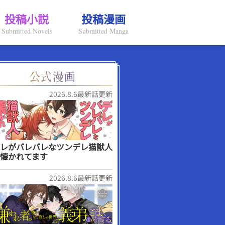
投稿小説
投稿漫画
Submitted Novels
Submitted Manga
2026.8.6最新話更新
レがバレバレなツンデレ猫獣人
懐かれてます
2026.8.6最新話更新