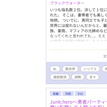
ブラックウォーター
いつも指名数２位。決して１位
れた。 そこは、妻帯者でも美し
地柄。 ついでに、男同士でも子
世界には戻れないんだからと、雇
族、豪商、マフィアの元締めなどの
なってくれと言われても...。え
の世界の知識で貢献はしてるけど
ゲイホスト、ついでにホモ妊娠の
襲い受けもあります。 ノンケや
文
で、苦手な方はご注意を。 完結
す。
BL
異世界
シリアス
連続絶頂
調教
甘々
長編
完結
R18
Junk;hero〜勇者パー