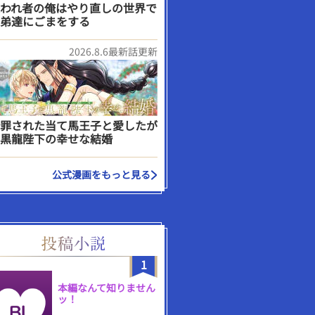
われ者の俺はやり直しの世界で
弟達にごまをする
2026.8.6最新話更新
罪された当て馬王子と愛したが
黒龍陛下の幸せな結婚
公式漫画をもっと見る
1
本編なんて知りません
ッ！