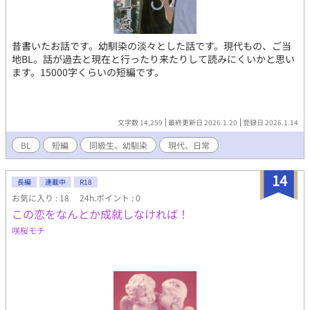
昔書いたお話です。幼馴染の淡々とした話です。現代もの、ご当
地BL。話が過去と現在と行ったり来たりして読みにくいかと思い
ます。15000字くらいの短編です。
文字数 14,259
最終更新日 2026.1.20
登録日 2026.1.14
BL
短編
同級生、幼馴染
現代、日常
14
長編
連載中
R18
お気に入り : 18
24h.ポイント : 0
この恋をなんとか成就しなければ！
咲桜モチ