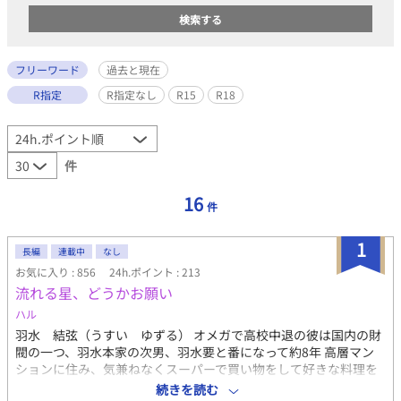
フリーワード
過去と現在
R指定
R指定なし
R15
R18
件
16
件
1
長編
連載中
なし
お気に入り : 856
24h.ポイント : 213
流れる星、どうかお願い
ハル
羽水 結弦（うすい ゆずる） オメガで高校中退の彼は国内の財
閥の一つ、羽水本家の次男、羽水要と番になって約8年 高層マン
ションに住み、気兼ねなくスーパーで買い物をして好きな料理を
食べられる。同じ性の人からすれば恵まれた生活をしている彼 そ
続きを読む