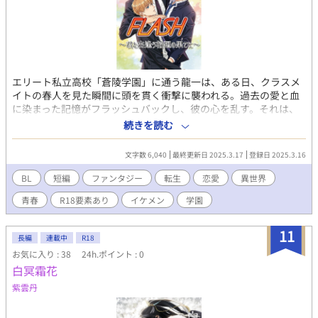
エリート私立高校「蒼陵学園」に通う龍一は、ある日、クラスメ
イトの春人を見た瞬間に頭を貫く衝撃に襲われる。過去の愛と血
に染まった記憶がフラッシュバックし、彼の心を乱す。それは、
かつて恋人だった春樹との別れを刻んだもの。だが、春人は何も
続きを読む
覚えていない。ただの高校生として笑う彼に、龍一は言いようの
ない疼きを感じる。 やがて、龍一を悩ませる予知夢が現れる。春
文字数 6,040
最終更新日 2025.3.17
登録日 2025.3.16
人が危険に晒される未来の断片。それは過去の悲劇が繰り返され
る前兆なのか？ 学校の影で暗躍する海也の存在が、二人の運命に
BL
短編
ファンタジー
転生
恋愛
異世界
不穏な波紋を広げる中、龍一は春人を守るため、記憶と現実の狭
青春
R18要素あり
イケメン
学園
間で葛藤する。 過去と現在が交錯する輪廻の果てに、彼らは再び
愛を見出せるのか。それとも、運命は再び二人を引き裂くのか。
ミステリーと情熱が絡み合う、切なくも美しい少年たちの物語
11
長編
連載中
R18
が、今始まる。
お気に入り : 38
24h.ポイント : 0
白冥霜花
紫雲丹