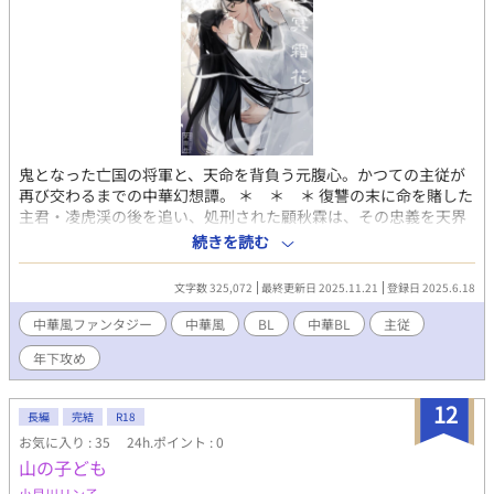
鬼となった亡国の将軍と、天命を背負う元腹心。かつての主従が
再び交わるまでの中華幻想譚。 ＊ ＊ ＊ 復讐の末に命を賭した
主君・凌虎渓の後を追い、処刑された顧秋霖は、その忠義を天界
に認められ、神の使い『天吏』として召し上げられる。三百年
続きを読む
後、天帝の命により、秋霖は失われた祓魔剣を探すため人界へと
降り立った。捜索の旅で出会ったのは、奇妙な深鬼・百骨盃酒。
文字数 325,072
最終更新日 2025.11.21
登録日 2025.6.18
彼の協力を得た秋霖は、三千年前に滅んだ『伏国』と祓魔剣の因
縁にたどり着く。だが、百骨盃酒の言動や姿に、秋霖はかつての
中華風ファンタジー
中華風
BL
中華BL
主従
主君・凌虎渓の面影を重ねてしまい――。神と鬼と人、過去と現
年下攻め
在が交錯する中で秋霖は自身の信義と向き合っていく。 ＊ ＊
＊ 主×従の全四章構成です。前半は全年齢ですが、後半は過激な
表現が含まれますのでお気をつけください。 丹田・点穴・内功な
12
長編
完結
R18
ど、中華ファンタジー特有の表現が登場しますが、用語は冒頭に
お気に入り : 35
24h.ポイント : 0
注釈を入れております。雰囲気を楽しむくらいの気持ちで読んで
山の子ども
いただければ大丈夫です。
小貝川リン子