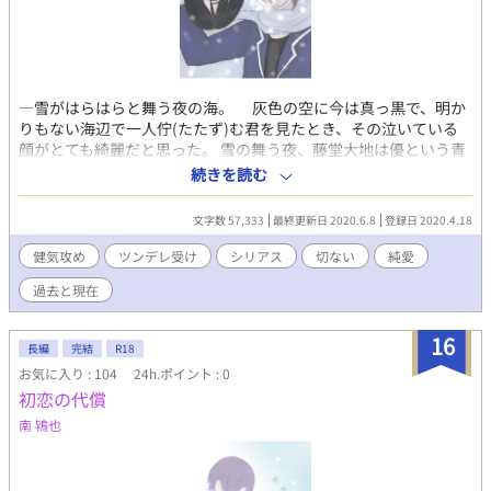
―雪がはらはらと舞う夜の海。 灰色の空に今は真っ黒で、明か
りもない海辺で一人佇(たたず)む君を見たとき、その泣いている
顔がとても綺麗だと思った。 雪の舞う夜、藤堂大地は優という青
年と出会った。 薄着で佇む優を見捨てる事が出来ず、大地は優を
続きを読む
自宅へ連れ帰る。 祖母と二人暮らしの大地。そこにある辛い過
去。 優もまた消してしまいたい過去と自分をもつ。 『傷』を持つ
文字数 57,333
最終更新日 2020.6.8
登録日 2020.4.18
二人の刹那の物語。
健気攻め
ツンデレ受け
シリアス
切ない
純愛
過去と現在
16
長編
完結
R18
お気に入り : 104
24h.ポイント : 0
初恋の代償
南 鴇也