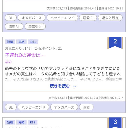
んな彼が夜、空を眺めて流れ星に祈る願いはただ一つ ”要が幸せ
になりますように” オメガバースの世界を舞台にしたアルファ×
文字数 102,242
最終更新日 2026.4.5
登録日 2025.10.31
オメガ 王道な関係の二人が織りなすラブストーリーをお楽しみ
に！ 一応、更新していきますが、修正が入ることは多いので ちょ
BL
オメガバース
ハッピーエンド
溺愛？
過去と現在
っと読みづらくなったら申し訳ないですが お付き合いください！
濃密BL
鈍感受け
2
短編
完結
なし
お気に入り : 146
24h.ポイント : 21
子連れΩの運命は…
なの
過去のトラウマのせいでアルファと番になることもできずにいた
オメガの真生はベータの祐希と知り合い結婚して子どもも産まれ
た。そんな幸せな2人に悲劇が起こった。 子どもと2人、懸命に生
きていた真生の元に上位アルファが現れて… とっても短い短編に
続きを読む
なります。過去と現在を織り交ぜながらなので読みづらかったら
ごめんなさい。
文字数 13,634
最終更新日 2024.12.8
登録日 2024.12.7
BL
ハッピーエンド
オメガバース
溺愛
3
短編
完結
R18