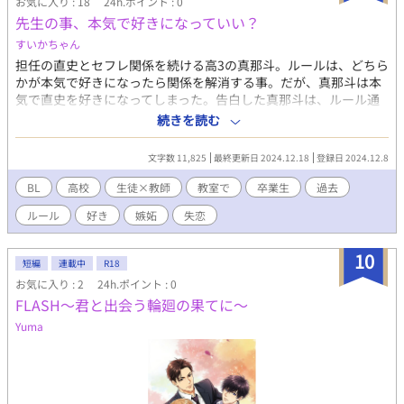
お気に入り : 18
24h.ポイント : 0
先生の事、本気で好きになっていい？
すいかちゃん
担任の直史とセフレ関係を続ける高3の真那斗。ルールは、どちら
かが本気で好きになったら関係を解消する事。だが、真那斗は本
気で直史を好きになってしまった。告白した真那斗は、ルール通
り関係を解消される。そんなある日。自分とそっくりな卒業生が
続きを読む
いると知って…。 過去と現在が交錯するような話です。 第五話を
入れるの忘れてました。 本当にごめんなさい。 一度読んだという
文字数 11,825
最終更新日 2024.12.18
登録日 2024.12.8
人も、第五話だけ読んでいただくと嬉しいです。 ヤキモチをやく
真那斗と、いつになく大胆になる直史が描かれています。
BL
高校
生徒×教師
教室で
卒業生
過去
ルール
好き
嫉妬
失恋
10
短編
連載中
R18
お気に入り : 2
24h.ポイント : 0
FLASH～君と出会う輪廻の果てに～
Yuma