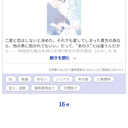
二度と恋はしないと決めた。それでも愛してしまった貴方の為な
ら、他の男に抱かれてもいい。だって、“あの人”とは違うんだか
ら―― 中性的な魅力を持つ大学1年生の宮白亜矢（みやしろ あ
や）は、常に不特定の男と寝ていた。しかし、その行為によって
続きを読む
絶頂を迎えることは決してない。何故なら、その男達は調教の道
具に過ぎないからだ。 それは2年前、一ノ瀬グループの社長子
文字数 158,347
最終更新日 2022.1.30
登録日 2021.9.3
息・一ノ瀬結月（いちのせ ゆづき）との出会いが、すべての始ま
りだった。 孤独に囚われ、愛に執心する一ノ瀬結月。 カラダだけ
BL
執着
切ない
シリアス
年の差
三角関係
の関係と知りながらも、亜矢に恋愛感情を抱く、大学の先輩・沙
甘々・溺愛
陵辱表現あり
不憫受け
雪隆大（さゆき たかひろ）。 そして、閉ざされた過去の元凶であ
る亜矢の初恋の相手、蓮見千尋（はすみ ちひろ）。 どこか似た狂
愛を抱く三人の男と亜矢の、過去と現在の恋情が複雑に交錯す
16
件
る。 ［執着溺愛攻め×健気美人受け（総受け） 攻め→攻めの描
写あり］ ■性的描写ありは（※）、無理やり・陵辱など残酷と思
われるものには（※※）のマークをつけております。流血・過度
な暴行はありませんが一部、モブ姦があります。 ■第3章までは
性的描写多めです。特に第3章は、受けが不憫な描写が多く出てき