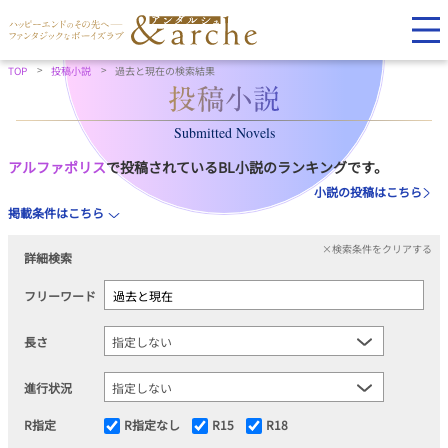
TOP
投稿小説
過去と現在の検索結果
Submitted Novels
アルファポリス
で投稿されているBL小説のランキングです。
小説の投稿はこちら
掲載条件はこちら
×検索条件をクリアする
詳細検索
フリーワード
長さ
進行状況
R指定
R指定なし
R15
R18