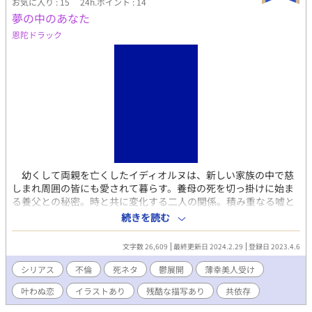
お気に入り : 15
24h.ポイント : 14
夢の中のあなた
恩陀ドラック
幼くして両親を亡くしたイディオルヌは、新しい家族の中で慈
しまれ周囲の皆にも愛されて暮らす。養母の死を切っ掛けに始ま
る養父との秘密。時と共に変化する二人の関係。積み重なる嘘と
秘密が次々と不幸を生み出してイディオルヌを苦しめる。愛し愛
続きを読む
され、けれども幸せになれない青年の物語。 ニ十世紀初頭の欧州
っぽいところに少し魔法を加えた架空の世界が舞台です。 冒頭で
文字数 26,609
最終更新日 2024.2.29
登録日 2023.4.6
主人公が徴兵されますが軍事系エピソードはありません。 養父(叔
父)、幼馴染、同僚が主人公と深く関わります。 過去と現在が錯綜
シリアス
不倫
死ネタ
鬱展開
薄幸美人受け
します。 事故と自死で六人死にます。 すっきりしません。 この作
叶わぬ恋
イラストあり
残酷な描写あり
共依存
品はフィクションです。登場する人物・団体・出来事等はすべて
架空のものであり、現実とは一切関係ありません。©恩陀ドラッ