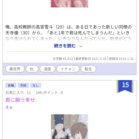
俺、高校教師の高宮雪斗（29）は、ある日であった新しい同僚の
天寺優（30）から、「あと1年で君は死んでしまうんだ」といき
なり告げられてしまった。 いきなりなんだってんだ。前世がどう
とかこうとか。そんなこと、信じられるか！ しかし、時折「夢」
続きを読む
の中で繰り広げられる中世ヨーロッパ時代によく似た世界でのラ
ブストーリーはいったい……。 過去と現在を行き来する壮大
文字数 45,912
最終更新日 2021.5.30
登録日 2019.1.31
（？）なBLラブストーリー。 ※※ 追記 ※※ 18禁作品ではあ
りますが、なかなかそういうシーンが出てきません。申し訳あり
異世界
BL
溺愛
イケメン
転生
ません。 今後、そういうシーンが出てくる話のタイトルには【18
禁】とつけさせていただきます。 それまでは、平和(?)な感じでま
15
いりますので、よろしくお願いいたします。 2019/2/20
長編
完結
なし
お気に入り : 11
24h.ポイント : 0
君に願う幸せ
まぁ