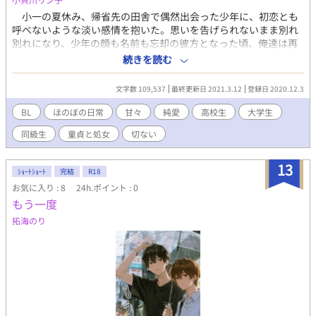
小一の夏休み、帰省先の田舎で偶然出会った少年に、初恋とも
呼べないような淡い感情を抱いた。思いを告げられないまま別れ
別れになり、少年の顔も名前も忘却の彼方となった頃、俺達は再
びの邂逅を果たす。 過去と現在が交錯する、ちょっぴりファン
続きを読む
タジーな恋物語。 好きになるまで。好きになってから。お付
き合いを始めてから。それぞれの過程を丁寧に描くつもりです。
文字数 109,537
最終更新日 2021.3.12
登録日 2020.12.3
ムーンライトノベルス、エブリスタ、フジョッシーでも公開中
です。
BL
ほのぼの日常
甘々
純愛
高校生
大学生
同級生
童貞と処女
切ない
13
ｼｮｰﾄｼｮｰﾄ
完結
R18
お気に入り : 8
24h.ポイント : 0
もう一度
拓海のり