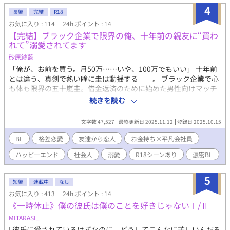
ク
4
長編
完結
R18
お気に入り : 114
24h.ポイント : 14
【完結】ブラック企業で限界の俺、十年前の親友に“買わ
れて”溺愛されてます
砂原紗藍
「俺が、お前を買う。月50万……いや、100万でもいい」 十年前
とは違う、真剣で熱い瞳に圭は動揺する――。 ブラック企業で心
も体も限界の五十嵐圭。借金返済のために始めた男性向けマッチ
ングサイト用“動画モデル”の仕事。それが思わぬ形で、高校時代
続きを読む
の親友であり、トラウマ相手・安堂輝に知られてしまう。 高校時
代は冗談で弄ばれ、今度はお金で縛られる。 しかも、輝の視線は
文字数 47,527
最終更新日 2025.11.12
登録日 2025.10.15
熱く、距離は近く、触れるたびに身体が反応してしまう――。
「圭、お前は俺のものだよ」と、溺れるように甘く抱きしめら
BL
格差恋愛
友達から恋人
お金持ち×平凡会社員
れ、心まで奪われそうになる圭。 恥じらいと屈辱、少しの愛しさ
ハッピーエンド
社会人
溺愛
R18シーンあり
濃密BL
が交錯する中で、圭は身体も心も応えざるを得ない。 過去と現在
が絡み合い、二人の関係は大人の駆け引きと甘い溺愛へと加速す
る――。 十年越しの秘密と再会が生む、ドキドキのラブストーリ
5
短編
連載中
なし
ー。
お気に入り : 413
24h.ポイント : 14
《一時休止》僕の彼氏は僕のことを好きじゃないⅠ/Ⅱ
MITARASI_
I 彼氏に愛されているはずなのに、どうしてこんなに苦しいんだろ