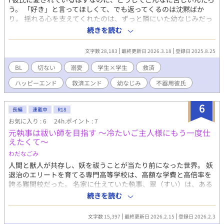
う。 「好き」と言ってほしくて、でも返ってくるのは沈黙ばか
り。 揺れる心を支えてくれたのは、ずっと隣にいた幼なじみだっ
た――。 不器用な彼氏とのすれ違い、そして幼なじみの静かな想
続きを読む
い。 すべてを失ったときに初めて気づく、本当に欲しかった温も
りとは。 切なくて、やさしくて、最後には救いに包まれる救済BL
文字数 28,183
最終更新日 2026.3.18
登録日 2025.8.25
ストーリー。 Ⅱ 高校を卒業し、同じ大学へ進学した陸と颯馬。
別々の学部に進みながらも支え合い、やがて同棲を始めた二人
BL
切ない
溺愛
学生×学生
救済
は、通学の疲れや家事の分担といった小さな現実に向き合いなが
ハッピーエンド
救済エンド
幼なじみ
不器用彼氏
ら、少しずつ【これから】を形にしていく。 未来の旅行を計画
し、バイトを始め、日常を重ねていく日々。 恋人として選び合
った関係は、穏やかに、けれど確かに深まっていく。 そんな
6
長編
連載中
R18
中、陸の前に思いがけない再会をする。 過去と現在が交差する
お気に入り : 6
24h.ポイント : 7
その瞬間が、二人の日常に小さな影を落としていく。 不安も、
元執事は祓い師を目指す 〜冷たいご主人様にもう一度仕
すれ違いも、言葉にできない想いも抱えながら。 それでも陸と
えたくて〜
颯馬は、互いの手を離さずに進もうとする。 高校編のその先を
描く大学生活編。 選び続けることの意味を問いかける、二人の
わだなごみ
新たな物語。 続編執筆中
人間と獣人が共存し、妖を祓うことが当たり前になった世界。 妖
退治のエリートを育てる専門高等学校は、高額な学費と高倍率を
誇る難関校だった。 名家に仕えていた執事、翠（すい）は、ある
日突然クビを言い渡される。 それでも、かつて仕えていた主の役
続きを読む
に立ちたい。その一心で、退職金のすべてをはたき、祓い師養成
学校へ入学した。 だが、再会した元主人は冷たく、彼を遠ざける
文字数 15,397
最終更新日 2026.2.15
登録日 2026.2.3
ばかり。 人間と獣人、主と元執事、過去と現在。 想いはすれ違