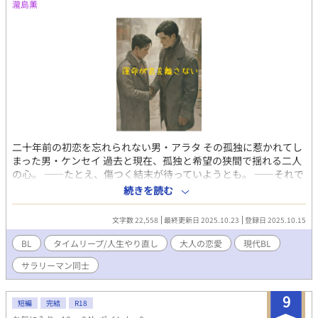
けます
瀧島薫
二十年前の初恋を忘れられない男・アラタ その孤独に惹かれてし
まった男・ケンセイ 過去と現在、孤独と希望の狭間で揺れる二人
の心。 ——たとえ、傷つく結末が待っていようとも。 ——それで
も、この人を愛したい。 忘れらない恋に囚われた男と、叶わない
続きを読む
恋を抱いた男の物語。
文字数 22,558
最終更新日 2025.10.23
登録日 2025.10.15
BL
タイムリープ/人生やり直し
大人の恋愛
現代BL
サラリーマン同士
9
短編
完結
R18