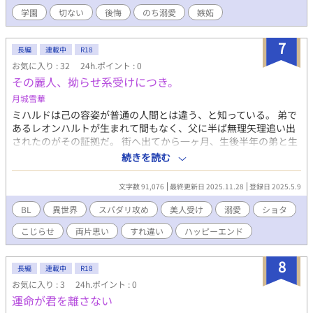
い、戦いは苛烈を極めていく。 これは、妖を祓う物語であり、 届
学園
切ない
後悔
のち溺愛
嫉妬
かない想いを抱えたまま、それでも隣に立とうとする男のBLファ
ンタジー。 === 登場カップリング メイン ■八神 安司(やがみ あん
7
じ)×渡里 翠（わたり すい） その他 ■八神 菖蒲(やがみ あやめ)×
長編
連載中
R18
大上 翔（おおがみ かける） ■柴(しば)×熊木(くまき) ■古賀（こ
お気に入り : 32
24h.ポイント : 0
が）×奴隷複数
その麗人、拗らせ系受けにつき。
月城雪華
ミハルドは己の容姿が普通の人間とは違う、と知っている。 弟で
あるレオンハルトが生まれて間もなく、父に半ば無理矢理追い出
されたのがその証拠だ。 街へ出てから一ヶ月、生後半年の弟と生
き延びる日々が続いた。 手助けしてくれる者は一人だけ居たが、
続きを読む
しばらくしていなくなってしまう。 このまま弟共々死んでしまう
のかと思った時、ミハルドに差し伸べてくれる手があった。 その
文字数 91,076
最終更新日 2025.11.28
登録日 2025.5.9
人──ライアンは幼心に見ても美しく、恋心を抱くのに時間は掛
からなかった。 しかし成長するにつれてライアンはミハルドを避
BL
異世界
スパダリ攻め
美人受け
溺愛
ショタ
け、ついには「お前もそろそろ結婚しないとな」と言われ── 過
こじらせ
両片思い
すれ違い
ハッピーエンド
去と現在が交錯する主従BL、ここに開幕！
✿.•¨•.¸¸.•¨•.¸¸❀✿❀.•¨•.¸¸.•¨•.✿ R-18シーンには★で区別して
います 「その美人、執着系攻めにつき。」(四部連載中)のスピン
8
長編
連載中
R18
オフ作品です 過去回想にて青年期ライアン×幼少期ミハルドの★
お気に入り : 3
24h.ポイント : 0
シーン(中身は自慰の手伝い)があるため、ご注意ください 単体で
運命が君を離さない
も読めるようにしていますが、前作を読むとよりお楽しみいただ