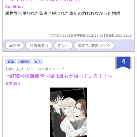
AzureHaru
異世界へ誘われた聖者と呼ばれた青年の救われなかった物語
文字数 3,691
最終更新日 2025.12.18
登録日 2025.12.18
異世界
BL表現有り
切ない
裏切り/復讐/ダーク
4
長編
連載中
R18
お気に入り : 168
24h.ポイント : 7
七虹精神隔離病院～闇は誰もが持っている！！～
白雪 鈴音