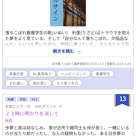
落ちこぼれ看護学生の乾(いぬい) 利里(りざと)はトラウマを抱え
た夢をよく見ている。そして「自分なんて落ちこぼれ、欠陥品な
んだ」といつも思いながら、学校に通っていた。 そんななかで同
学年になった美男子看護学生、蒼柳(あおやなぎ) 真緒(まお)とい
続きを読む
う人物とふとした形で触れ合い、初めは薄っぺらな友人関係を築
こうとしていたものの、ある事件によって蒼柳は利里のことを気
文字数 73,660
最終更新日 2024.11.5
登録日 2024.4.29
にかかるようになった。 しかし、利里には同性の片想い相手がお
り、蒼柳も彼女がいるという関係にある。自信はないが、過去の
青春恋愛
BL表現有り
ハッピーエンド
看護学生
自分と決別する為に、利里は必死に努力をしてもがいている姿
すれ違い
両片思い
モテ男×平凡
に、蒼柳は利里を利用しようとしても笑ってくれた彼を気にかか
り、努力し健気な態度で接する彼に次第に惹かれていく。 トラウ
マの正体である“バイタルサイン”は、利里と蒼柳にとってどんな
13
短編
完結
R18
意味を表すのか。落ちこぼれ看護学生のリアルを描いた看護学生
お気に入り : 10
24h.ポイント : 0
のじれったい恋愛が始まる。 ＊最初、主人公の心理描写を暗めに
２３時に明かりを消して
書いています。また性描写がもしもあるとしたら＊を題名に付け
させていただくのでご安心ください。 ストーリ重視を目的として
秋臣
書いています。ですがシンデレラストーリーとして書いてもいま
歩夢と晃は幼なじみ。 家が近所で親同士も仲が良く、一緒にいる
す。ハッピーエンド予定です。 （この作品はあるBL小説の公募に
のが当たり前だったし、なんの疑問もなかった。 ある日歩夢の