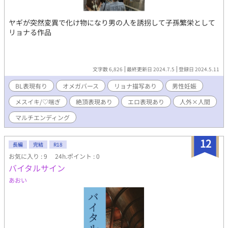
ヤギが突然変異で化け物になり男の人を誘拐して子孫繁栄として
リョナる作品
文字数 6,826
最終更新日 2024.7.5
登録日 2024.5.11
BL表現有り
オメガバース
リョナ描写あり
男性妊娠
メスイキ/♡喘ぎ
絶頂表現あり
エロ表現あり
人外×人間
マルチエンディング
12
長編
完結
R18
お気に入り : 9
24h.ポイント : 0
バイタルサイン
あおい