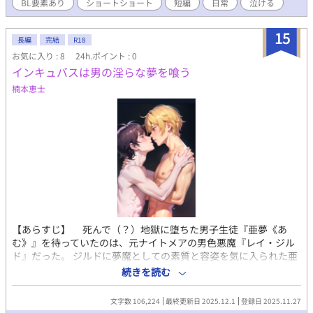
BL要素あり
ショートショート
短編
日常
泣ける
15
長編
完結
R18
お気に入り : 8
24h.ポイント : 0
インキュバスは男の淫らな夢を喰う
楠本恵士
【あらすじ】 死んで（？）地獄に堕ちた男子生徒『亜夢《あ
む》』を待っていたのは、元ナイトメアの男色悪魔『レイ・ジル
ド』だった。 ジルドに夢魔としての素質と容姿を気に入られた亜
夢は。 ジルドから、見習い夢魔としての教育を体と心にみっち
続きを読む
りと仕込まれる。 見習い夢魔となった亜夢にジルドは言った。
「さあ、地獄から人間界にもどり──男たちの夢を喰ってこい、
文字数 106,224
最終更新日 2025.12.1
登録日 2025.11.27
時には男の夢を叶えてやったりしてもいいぞ」 亜夢と、さまざ