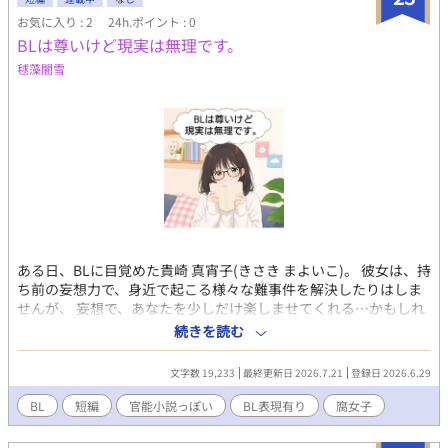
お気に入り : 2
24h.ポイント : 0
BLは尊いけど現実は無理です。
毬藻闇雪
ある日、BLに目覚めた貴崎 真宵子(きさき まよいこ)。 彼女は、持
ち前の妄想力で、身近で起こる様々な難事件を解決したりはしま
せんが、 妄想で、あなたを少しだけ楽しませてくれる…かもしれ
ません。 真宵子のとんでもな日常を、お楽しみください！☆純度
続きを読む
を保て！
文字数 19,233
最終更新日 2026.7.21
登録日 2026.6.29
BL
短編
官能小説っぽい
BL表現有り
腐女子