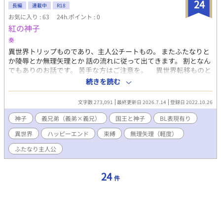
24
長編
連載中
R18
お気に入り : 63
24h.ポイント : 0
紅の神子
奏
異世界トリップものであり、主人公チートもの。 またふたなりと
か陵辱とか無理矢理とか 話の流れに従って出てきます。 割となん
でもありのお話です。 苦手な方はご注意を。 異世界転移ものと
書きましたが、逆異世界転移ものとも言えます。 主なＣＰは王×
続きを読む
神子 義弟×神子です。 ＢＬか普通の恋愛ものか迷ったんですが、
そういうシーンの大半がＢＬなので、ＢＬ扱いにしています。 と
文字数 273,091
最終更新日 2026.7.14
登録日 2022.10.26
言ってもそういうシーンは、割とふんわりあっさり書いています
ので、R18にはしていません。 本来ならタグにするべき要素があ
神子
義兄弟（義弟×義兄）
国王と神子
BL表現有り
りますが、盛大なネタバレになるため、タグはつけていません。
異世界
ハッピーエンド
束縛
無理矢理（軽度）
ご了承下さい。
ふたなり主人公
24
件