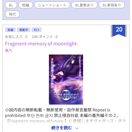
ておいたメモだったのですが、多忙につき内容を盛る時間が無
BL
短編
ショートショート
BL要素あり
BL表現有り
く…。 ならばそのままアップしてみようと思いつきで投稿しまし
現代
た。 その為、キャラクター一人一人の名前が無く全て代名詞にな
っています。 一話ずつが本当に短く、やはりメモ程度の内容では
ありますが楽しんでいただければ幸いです。
20
長編
連載中
R15
━━━━━━━━━━━━━━━ 第一回更新：2021/03/12 第二
お気に入り : 5
24h.ポイント : 0
回更新：2021/03/22 第三回更新：2022/07/28
Fragment-memory of moonlight-
黒乃
小説内容の無断転載・無断使用・自作発言厳禁 Repost is
prohibited 무단 전하 금지 禁止擅自转载 本編の番外編その２。
【Fragment-memory of future-】に登場しますヴァダース・ダク
ターの過去編。一部作目に繋がる物語となっております。 カクヨ
続きを読む