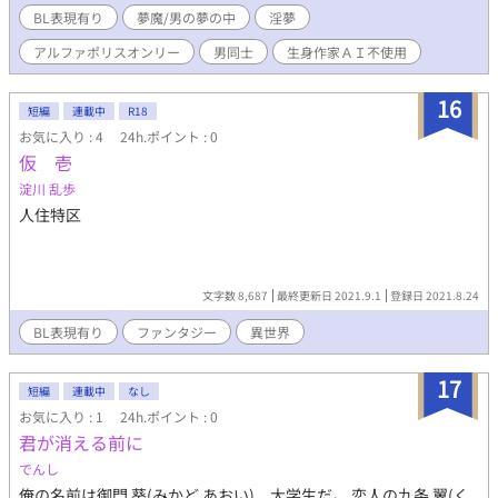
まな男たちとの、淫夢の宴が今宵《こよい》はじまる。
BL表現有り
夢魔/男の夢の中
淫夢
アルファポリスオンリー
男同士
生身作家ＡＩ不使用
16
短編
連載中
R18
お気に入り : 4
24h.ポイント : 0
仮 壱
淀川 乱歩
人住特区
文字数 8,687
最終更新日 2021.9.1
登録日 2021.8.24
BL表現有り
ファンタジー
異世界
17
短編
連載中
なし
お気に入り : 1
24h.ポイント : 0
君が消える前に
でんし
俺の名前は御門 葵(みかど あおい)、大学生だ。 恋人の九条 翼(く