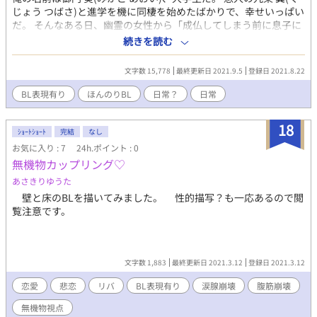
じょう つばさ)と進学を機に同棲を始めたばかりで、幸せいっぱい
だ。 そんなある日、幽霊の女性から「成仏してしまう前に息子に
幸せを教えてあげてほしい」と頼まれる。 俺と翼はこの子を幸せ
続きを読む
にしてあげられるのか…？ ※男子大学生カップルと幽霊の男の子
(幽太)の日常を描いた話になります。BL要素はそこまで強くない
文字数 15,778
最終更新日 2021.9.5
登録日 2021.8.22
と思います。 ※葵と翼は幽霊の姿の幽太にも触れることができる
設定です。 ※おまけは一話完結です。本編とは関係ありません。
BL表現有り
ほんのりBL
日常？
日常
18
ｼｮｰﾄｼｮｰﾄ
完結
なし
お気に入り : 7
24h.ポイント : 0
無機物カップリング♡
あさきりゆうた
壁と床のBLを描いてみました。 性的描写？も一応あるので閲
覧注意です。
文字数 1,883
最終更新日 2021.3.12
登録日 2021.3.12
恋愛
悲恋
リバ
BL表現有り
涙腺崩壊
腹筋崩壊
無機物視点