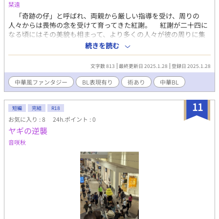
栞遠
「奇跡の仔」と呼ばれ、両親から厳しい指導を受け、周りの
人々からは畏怖の念を受けて育ってきた紅謝。 紅謝が二十四に
なる頃にはその美貌も相まって、より多くの人々が彼の周りに集
まり、敬愛と恐れが入り乱れる環境の影響で、彼はついに心を閉
続きを読む
ざしてしまっていた。 そんな時、紅謝の住む地域一帯に不吉な
噂が流れ始めた。日が沈み、深い夜に包まれた刻になると夜な夜
文字数 813
最終更新日 2025.1.28
登録日 2025.1.28
な奇妙な女の声が聴こえたり屍が郡になって徘徊している、と。
その原因を見つけ出し、解決する為の調査団として選ばれた紅
中華風ファンタジー
BL表現有り
術あり
中華BL
謝は従者も護衛も引き連れず、たった一人で里を降りていった。
仕事を受けたおかげで、晴れて一人になれた紅謝は道中で「あ
11
なたにずっと会いたかった」と真っ直ぐ伝えてくる青年、晧月に
短編
完結
R18
出会う。 どれだけ冷たくあしらっても後ろを着いてくる晧月
お気に入り : 8
24h.ポイント : 0
に、だんだん心を開いていくが何やら彼には隠している事がある
ヤギの逆襲
様子で──。
音咲秋