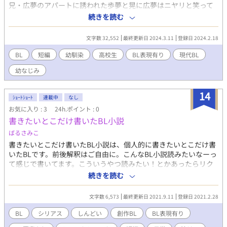
向けて執筆をしています。気になる点がございましたら、ご教授
兄・広夢のアパートに誘われた歩夢と晃に広夢はニヤリと笑って
していただけると幸いです）
こう言った。 「23時になったら明かりとテレビを消せ」 それが歩
続きを読む
夢と晃の関係を大きく変えることになるなんて思いもせずに…
文字数 32,552
最終更新日 2024.3.11
登録日 2024.2.18
BL
短編
幼馴染
高校生
BL表現有り
現代BL
幼なじみ
14
ｼｮｰﾄｼｮｰﾄ
連載中
なし
お気に入り : 3
24h.ポイント : 0
書きたいとこだけ書いたBL小説
ばるさみこ
書きたいとこだけ書いたBL小説は、個人的に書きたいとこだけ書
いたBLです。前後解釈はご自由に。こんなBL小説読みたいなーっ
て感じで書いてます。こういうやつ読みたい！とかあったらリク
エスト受け付けてますので、ぜひお願いします。感想いただける
続きを読む
と嬉しいです
文字数 6,573
最終更新日 2021.9.11
登録日 2021.2.28
BL
シリアス
しんどい
創作BL
BL表現有り