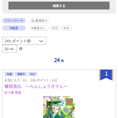
フリーワード
BL表現有り
R指定
R指定なし
R15
R18
件
24
件
1
長編
連載中
R18
お気に入り : 18
24h.ポイント : 242
鸞翔鬼伝 〜らんしょうきでん〜
紗々置 遼嘉