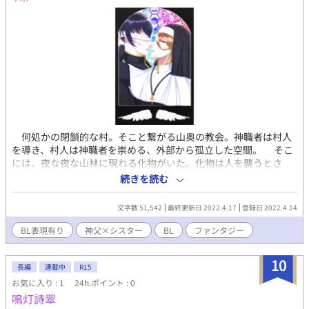
何処かの閉鎖的な村。そこと繋がる山奥の教会。神職者は村人
を導き、村人は神職者を崇める、外部から孤立した空間。 そこ
には、夜な夜な山林に現れる化物がいた。化物は人を襲うとさ
れ、一部の神職者はそれを斃す役割を担っていた。そしてその中
続きを読む
に、セイはいた。 歌声も、容姿も美しいシスター。化物を斃す
《任務》を担う人間の中でも特出して強い彼は、人々からの信頼
文字数 51,542
最終更新日 2022.4.17
登録日 2022.4.14
は厚かった。 そんな彼は、《任務》終わりに必ず寂れた礼拝堂
に向かう。使われなくなったそこの、微笑みを浮かべたマリア像
BL表現有り
神父×シスター
BL
ファンタジー
を見上げて、必ずこう呟くのだ。 「あぁ、つまらない」
10
長編
連載中
R15
お気に入り : 1
24h.ポイント : 0
鳴灯詩翠