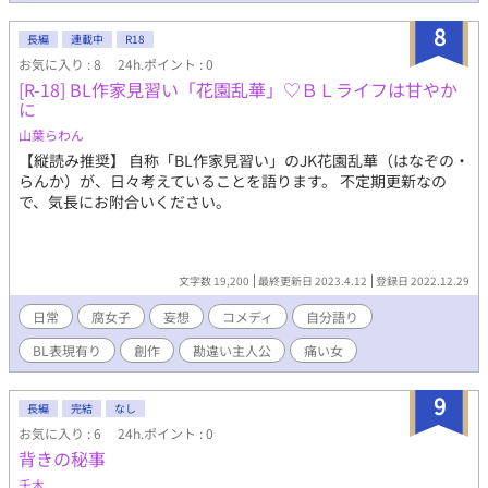
8
長編
連載中
R18
お気に入り : 8
24h.ポイント : 0
[R-18] BL作家見習い「花園乱華」♡ＢＬライフは甘やか
に
山葉らわん
【縦読み推奨】 自称「BL作家見習い」のJK花園乱華（はなぞの・
らんか）が、日々考えていることを語ります。 不定期更新なの
で、気長にお附合いください。
文字数 19,200
最終更新日 2023.4.12
登録日 2022.12.29
日常
腐女子
妄想
コメディ
自分語り
BL表現有り
創作
勘違い主人公
痛い女
9
長編
完結
なし
お気に入り : 6
24h.ポイント : 0
背きの秘事
千木