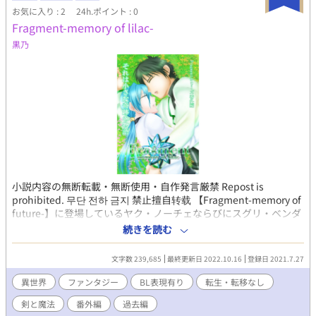
お気に入り : 2
24h.ポイント : 0
Fragment-memory of lilac-
黒乃
小説内容の無断転載・無断使用・自作発言厳禁 Repost is
prohibited. 무단 전하 금지 禁止擅自转载 【Fragment-memory of
future-】に登場しているヤク・ノーチェならびにスグリ・ベンダ
バルの過去編。こちらは番外編となっております。 二人の出会い
続きを読む
から本編一部作目までの物語です。 カクヨムでは先行して連載中
です。 ── それは小さな奇跡の物語 ※本作は「Fragment-
文字数 239,685
最終更新日 2022.10.16
登録日 2021.7.27
memory of future-」ならびに「Fragment-memory of
futureⅡ-」未読の場合はネタバレ要素も含まれるので、ご注意く
異世界
ファンタジー
BL表現有り
転生・転移なし
ださい。 Copyright 2020 黒乃
剣と魔法
番外編
過去編