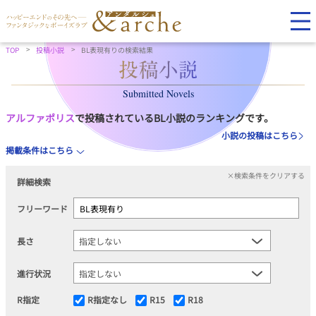
TOP
投稿小説
BL表現有りの検索結果
Submitted Novels
アルファポリス
で投稿されているBL小説のランキングです。
小説の投稿はこちら
掲載条件はこちら
×検索条件をクリアする
詳細検索
フリーワード
長さ
進行状況
R指定
R指定なし
R15
R18