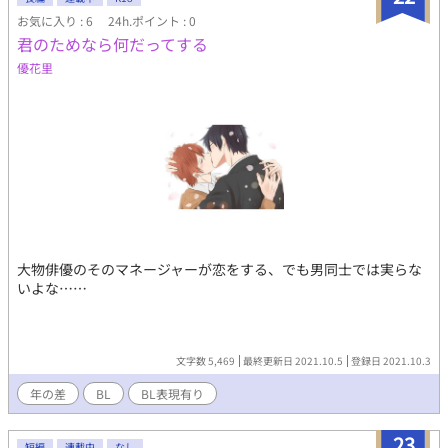
お気に入り : 6
24h.ポイント : 0
君のためなら何だってする
優花里
大物俳優のそのマネージャーが恋をする、でも男同士では実らな
いよな……
文字数 5,469
最終更新日 2021.10.5
登録日 2021.10.3
年の差
BL
BL表現有り
23
短編
連載中
なし