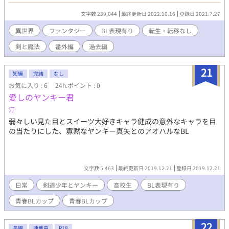
ムでは先行して連載中です。 ── それは悲劇と約束の物語 ※本作
は「Fragment-memory of future-」ならびに「Fragment-
文字数 239,044
最終更新日 2022.10.16
登録日 2021.7.27
memory of futureⅡ-」未読の場合はネタバレ要素も含まれるの
で、ご注意ください。 Copyright 2020 黒乃
異世界
ファンタジー
BL表現有り
転生・転移なし
剣と魔法
番外編
過去編
21
短編
完結
なし
お気に入り : 6
24h.ポイント : 0
愛しのヤンキー君
汀
弱々しい見た目とスイーツ大好きキャラ健成の意外なキャラを目
の当たりにした、寡黙なヤンキー真矢とのアオハルなBL
文字数 5,463
最終更新日 2019.12.21
登録日 2019.12.21
日常
剣道少年とヤンキー
高校生
BL表現有り
青春BLカップ
青春BLカップ​
22
長編
連載中
R18