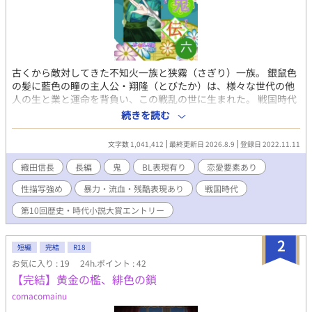
古くから敵対してきた不知火一族と狭霧（さぎり）一族。 銀鼠色
の髪に藍色の瞳の主人公・翔隆（とびたか）は、様々な世代の他
人の生と業と運命を背負い、この戦乱の世に生まれた。 戦国時代
の武将達と関わりながら必死に生きていく主人公の物語。 ＢＬな
続きを読む
伽とその他過酷な描写、男女の関係が出ます。 話の中で睦言が出
る時は題名と作中に※を付けます。苦手な方は避けて下さい。
文字数 1,041,412
最終更新日 2026.8.9
登録日 2022.11.11
織田信長
長編
鬼
BL表現有り
恋愛要素あり
性描写強め
暴力・流血・残酷表現あり
戦国時代
第10回歴史・時代小説大賞エントリー
2
短編
完結
R18
お気に入り : 19
24h.ポイント : 42
【完結】黄金の檻、緋色の鎖
comacomainu