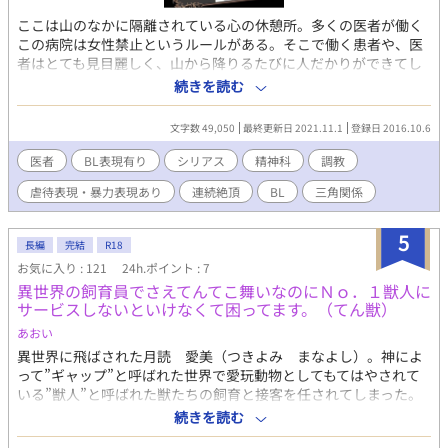
ここは山のなかに隔離されている心の休憩所。多くの医者が働く
この病院は女性禁止というルールがある。そこで働く患者や、医
者はとても見目麗しく、山から降りるたびに人だかりができてし
まうほどだった...。 精神科医桃江雪成は中学生に上がったばかり
続きを読む
の頃、三人の男に誘拐され、二年間監禁されていた。 これは、助
け出されて十年後の話である。 三人の犯人のうちの二人は捕まっ
文字数 49,050
最終更新日 2021.11.1
登録日 2016.10.6
たが、あと一人、主犯の男がまだ捕まっていない。 そんな中、雪
成はその男と再会して…。 表紙絵:ズーちゃん
医者
BL表現有り
シリアス
精神科
調教
(Twitter@Zu_can61)
虐待表現・暴力表現あり
連続絶頂
BL
三角関係
5
長編
完結
R18
お気に入り : 121
24h.ポイント : 7
異世界の飼育員でさえてんてこ舞いなのにＮｏ．１獣人に
サービスしないといけなくて困ってます。（てん獣）
あおい
異世界に飛ばされた月読 愛美（つきよみ まなよし）。神によ
って”ギャップ”と呼ばれた世界で愛玩動物としてもてはやされて
いる”獣人”と呼ばれた獣たちの飼育と接客を任されてしまった。
この世界に来て１ヶ月。少しずつ慣れてきた愛美（通称マナ）だ
続きを読む
が、慣れないことが１つ。 それは獣人きってのＮｏ．1ではあるが