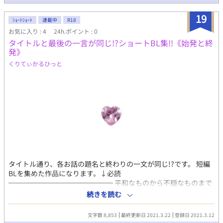
19
ｼｮｰﾄｼｮｰﾄ
連載中
R18
お気に入り : 4
24h.ポイント : 0
タイトルと最後の一言が同じ!?ショートBL集!!《始発と終
発》
くりてぃかるひっと
タイトル通り、各お話の題名と終わりの一文が同じ!?です。 短編
BLを集めた作品になります。↓必読
━━━━━━━━━━━━━━━ 平和なものから不穏なものまで
あります。 ※また、流血表現、自傷行為、交通事故等が含まれる
続きを読む
作品もあります。 そのような作品はタイトルに【⚠】マークがつ
いていますので、よく確認した上でお読み下さい。
文字数 8,853
最終更新日 2021.3.22
登録日 2021.3.12
━━━━━━━━━━━━━━━ 元々はアイデア集めとして温め