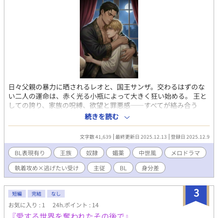
日々父親の暴力に晒されるレオと、国王サンザ。交わるはずのな
い二人の運命は、赤く光る小瓶によって大きく狂い始める。 王と
しての誇り、家族の呪縛、欲望と罪悪感――すべてが絡み合う
中、サンザは次第にレオを必要とし、レオもまた彼の孤独に触れ
続きを読む
て揺れ動く。 （イラストと考察と内容紹介に、生成AIを使用して
います）
文字数 41,639
最終更新日 2025.12.13
登録日 2025.12.9
BL表現有り
王族
奴隷
媚薬
中世風
メロドラマ
執着攻め×逃げたい受け
主従
BL
身分差
3
短編
完結
なし
お気に入り : 1
24h.ポイント : 14
『愛する世界を奪われたその後で』