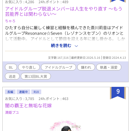
お気に入り : 4,286
24h.ポイント : 489
が回収しきれていないエピソードが私の中でいくつかあるので
アイドルグループ脱退メンバーは人生をやり直す 〜もう
笑、後日番外編をアップしたいなと現在準備中です。 詳しい更新
芸能界とは関わらない〜
日まだ未定ですが、もしよろしかったらゼヒまた覗いてやってく
ださいねー！
ちゃろ
ひたすら自分に厳しく練習と経験を積んできた斎川莉音はアイド
ルグループResonance☆Seven（レゾナンスセブン）のリオンと
して活動中。 アイドルとして節目を迎える年に差し掛かる。 しか
しメンバーたちとの関係はあまり上手くいってなかった。 最初は
続きを読む
同じ方向を見ていたはずなのに、年々メンバーとの熱量の差が開
き、莉音はついに限界を感じる。 自分が消えて上手く回るのなら
文字数 167,516
最終更新日 2026.5.16
登録日 2024.4.13
自分はきっと潮時なのだろう。 莉音は引退を決意する。 卒業ライ
ブ無しにそのまま脱退、莉音は世間から姿を消した。 しばらくは
BL
やり直し
アイドルグループ
嫌われ
執着・溺愛
ゆっくりしながら自分のやりたいことを見つけていこうとしてい
逃走
第13回BL大賞
たら不慮の事故で死亡。 死ぬ瞬間、目標に向かって努力して突き
進んでも結局何も手に入らなかったな…と莉音は大きな後悔をす
る。 そして目が覚めたら10歳の自分に戻っていた。 どうせやり直
9
長編
連載中
R18
すなら恋愛とか青春とかアイドル時代にできなかった当たり前の
お気に入り : 3,785
24h.ポイント : 463
ことをしてみたい。 グループだって俺が居ない方がきっと順調に
闇の覇王と無垢な花嫁
いくはず。だから今回は芸能界とは無縁のところで生きていこう
と決意。 10歳の年は母親が事務所に履歴書を送る年だった。莉音
満姫プユ
は全力で阻止。見事に防いで、ごく普通の男子として生きてい
く。ダンスは好きだから趣味で続けようと思っていたら、同期で
親友だった幼馴染みやグループのメンバーたちに次々遭遇し、や