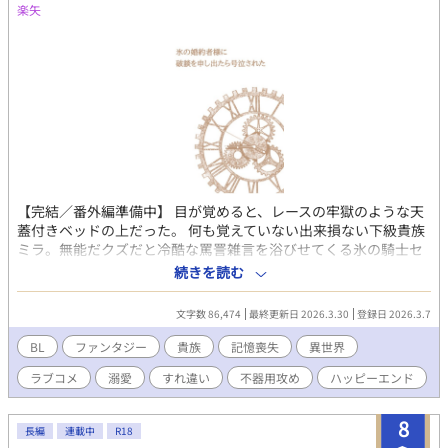
楽矢
【完結／番外編準備中】 目が覚めると、レースの牢獄のような天
蓋付きベッドの上だった。 何も覚えていない出来損ない下級貴族
ミラ。無能だクズだと冷酷な罵詈雑言を浴びせてくる氷の騎士セ
ティアス。 記憶喪失から始まる、２人のファンタジー貴族ラブコ
続きを読む
メディ。 ---------- ※注） かっこいい攻はいません。 タイトル通り
そのうち号泣しますのでご注意！ 貴族描写は緩い目で雰囲気だけ
文字数 86,474
最終更新日 2026.3.30
登録日 2026.3.7
お読みいただけると幸いです。 ハッピーエンドです。 激重感情を
こじらせた攻→受な関係がお好きな同志の方、どうぞよろしくお
BL
ファンタジー
貴族
記憶喪失
異世界
願いします！ 全16話 完結済み 他サイトにも同作品を投稿してい
ラブコメ
溺愛
すれ違い
不器用攻め
ハッピーエンド
ます。 様子を見ながらそのうち統合するかもしれません。 初めて
の一次創作でまだよく分かっておらず、何かおかしなことをしで
かしていたら申し訳ないです！ ---------- 追記：読んでくださった
8
長編
連載中
R18
皆さま、本当にどうもありがとうございました！！ 完結しました