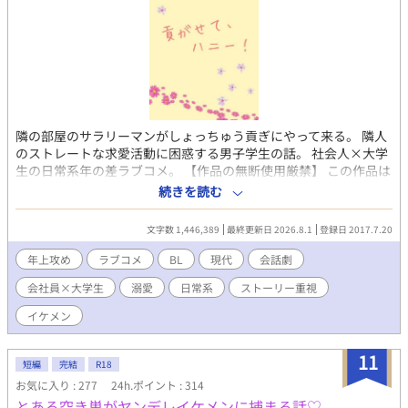
です。また犯罪を推奨するものではありません。 ■ご都合主義の
創作物です。実際とは色々と異なります。あり得ないこともBLフ
ァンタジーとして全て受け流してください。 ■誤字脱字すみませ
ん。アルファポリスの使用上、ページ数が多い分スクロールして
ページに辿り着くのがとても大変なので、なかなか書き直し出来
ません。 申し訳ありませんがスルー、脳内変換してお読みくださ
いませ。 ★自分に合わない時はそっとページを閉じてください。
※将来的にこのサイトでの更新をやめる可能性もありますので、
隣の部屋のサラリーマンがしょっちゅう貢ぎにやって来る。 隣人
ご了承くださいませ。 ★2019.9.10…他サイトになりますがアク
のストレートな求愛活動に困惑する男子学生の話。 社会人×大学
セスランキング初の同時１位になりました！ また複数のサイトに
生の日常系年の差ラブコメ。 【作品の無断使用厳禁】 この作品は
て１位を定期的に頂いております。 いつも読んで頂き、本当にあ
アルファポリス・エブリスタ以外では公開いたしておりません。
続きを読む
りがとうございます<(_ _*)> ■BOOTH■ 闇の覇王と～番外編DL
他の創作サイトや動画サイト等、記載した二箇所以外の媒体で公
販売中。随時追加予定。 https://mitsukipuyu.booth.pm/
開されている同一内容の作品は、文章・音声等の表示方法に関わ
文字数 1,446,389
最終更新日 2026.8.1
登録日 2017.7.20
らず全て無断使用です。 人物像や物語の背景、創作の意図をはじ
め、無断使用によって作品のイメージが損なわれるリスクが高い
年上攻め
ラブコメ
BL
現代
会話劇
ことも想定されます。 見かけても閲覧・再生等をなさいませんよ
会社員×大学生
溺愛
日常系
ストーリー重視
う、皆様方のご協力を頂けると幸いです。 タイトルや見出しは差
し替えたうえで本編・本文に同一性が認めらる無断使用のケース
イケメン
もあるため、同様にご注意くださいませ。 『作品の無断使用禁
止・無断転載禁止・AI学習禁止|アルファポリス及びエブリスタに
11
私自身がわこ名義で掲載した全作品は、私わこ自身が著作権を有
短編
完結
R18
するオリジナル作品であり、創作物の全部・一部を問わず無断使
お気に入り : 277
24h.ポイント : 314
用の一切をお断りします。』 ※この物語はフィクションです。 ※
とある空き巣がヤンデレイケメンに捕まる話♡