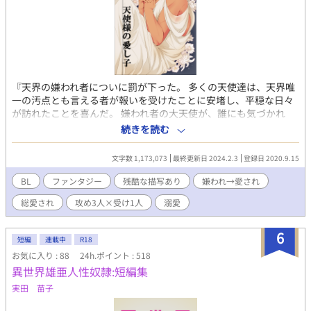
『天界の嫌われ者についに罰が下った。 多くの天使達は、天界唯
一の汚点とも言える者が報いを受けたことに安堵し、平穏な日々
が訪れたことを喜んだ。 嫌われ者の大天使が、誰にも気づかれ
ず、ひっそりと息を引き取ったことも、その瞬間、誰に祝福され
続きを読む
ることもなく、新たな命が生まれていたことも知らずに
────』 神様と天使達がいる世界のお話。 ふわっと設定なファ
文字数 1,173,073
最終更新日 2024.2.3
登録日 2020.9.15
ンタジーの世界。 嫌われ、のち愛され。山も谷もありませんが最
初は谷からのスタートです。 ※総受け愛され系の一妻多夫なお話
BL
ファンタジー
残酷な描写あり
嫌われ→愛され
になります(全員×受けという訳ではありません) ※ガタイの良い
総愛され
攻め3人×受け1人
溺愛
見た目だけは俺様系筋肉美丈夫受け(中身は幼児)(なに受けと言え
ばいいのか分からず迷走中です…ガチムチではないですが、6パッ
クに割れた腹筋とたわわな雄っぱいが魅力の褐色男性受け) ※美
6
短編
連載中
R18
人、美青年、可愛い子攻め。 弱々な受けちゃんをひたすらに愛で
お気に入り : 88
24h.ポイント : 518
て囲って慈しんで貪る溺愛系攻めと無自覚愛され系受けが書きた
異世界雄亜人性奴隷:短編集
かった次第です。 ★第9回BL小説大賞にて、奨励賞を頂きまし
た！★ 初創作、字書き歴も2mmくらいのペーペーの作品ですが
実田 苗子
お付き合い頂けましたら幸いです。