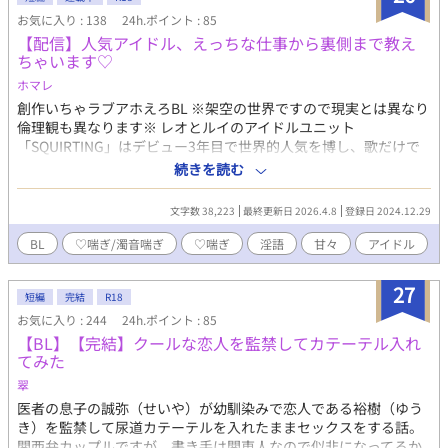
れると幸いです
お気に入り : 138
24h.ポイント : 85
【配信】人気アイドル、えっちな仕事から裏側まで教え
ちゃいます♡
ホマレ
創作いちゃラブアホえろBL ※架空の世界ですので現実とは異なり
倫理観も異なります※ レオとルイのアイドルユニット
「SQUIRTING」はデビュー3年目で世界的人気を博し、歌だけで
なくモデルや俳優としても活躍している。 顔の美しさと同等に性
続きを読む
器の美しさも評価されている。 アイドルとして、熱愛はスキャン
ダルとなるため性行為はグループ内でのみ認められ、ファンもメ
文字数 38,223
最終更新日 2026.4.8
登録日 2024.12.29
ンバー同士の絡み込で楽しんでいる。前も後ろも使えるアイドル
が多い。 レオ(受け) 180cm、25歳。 クォーターで色素の薄い髪と
BL
♡喘ぎ/濁音喘ぎ
♡喘ぎ
淫語
甘々
アイドル
瞳、そして透き通った肌をしたどこか儚く美麗な風貌をしている
事からファンからは「王子」と呼ばれている。3年連続「イケチン
27
ランキング」で1位を獲得し、綺麗な形のペニスが男女共に人気で
短編
完結
R18
あり、昨年出版した自身初の「縦割れアナル写真集」が大ヒット
お気に入り : 244
24h.ポイント : 85
した。 ルイ(攻め) 187cm、22歳。 黒髪にキリッとした眉、つり
【BL】【完結】クールな恋人を監禁してカテーテル入れ
目でクールな印象があるが実際は大型犬。体を鍛えることが好き
てみた
で、ピッチリとした衣装が肉体美を際立たせている。レオにいつ
翠
もびったりくっついていることから「騎士」とファンに呼ばれて
医者の息子の誠弥（せいや）が幼馴染みで恋人である裕樹（ゆう
いる。ペニスが大きいがレオしか知らない。 ファンの総称は「平
き）を監禁して尿道カテーテルを入れたままセックスをする話。
民」。王子と騎士にかけて中世ヨーロッパの衣服をイメージした
関西弁カップルですが、書き手は関東人なので似非になってるか