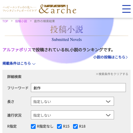
TOP
投稿小説
創作の検索結果
Submitted Novels
アルファポリス
で投稿されているBL小説のランキングです。
小説の投稿はこちら
掲載条件はこちら
×検索条件をクリアする
詳細検索
フリーワード
長さ
進行状況
R指定
R指定なし
R15
R18