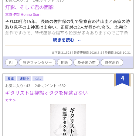
灯影、そして君の面影
本野汐梨 Honno Siori
それは明治15年。 長崎の佐世保の街で警察官の片山圭と商家の跡
取り息子の山神蒼は出会い、正反対の2人が惹かれ合う。 ⚠️完全
創作ですので、時代錯誤な描写や設定が多々ありますのでご了承
ください。 場所や時代、人物も完全創作ですのでご了承くださ
続きを読む
い。
文字数 21,523
最終更新日 2026.8.5
登録日 2025.10.31
BL
歴史ファンタジー
明治
身分差の恋
時代創作
4
長編
連載中
なし
お気に入り : 43
24h.ポイント : 682
ギタリストは擬態オタクを見逃さない
カナメ