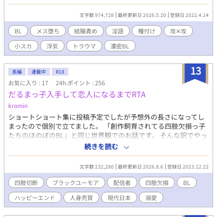
ょんなことからベッドを共にしてしまった、という本編とは別時
ので会社を創ったことに関しても満足している。 見た目は優男風
空……ＩＦルートのお話です。 なので長編シリーズを楽しんでく
文字数 974,728
最終更新日 2026.5.20
登録日 2022.4.14
のイケメンで物腰も柔らかいが時折猛禽類のような鋭い目つきを
ださっていた方は非常に閲覧注意です！ ちなみに加賀見✕隼人で
する。能ある鷹は爪を隠すタイプ。 鈴也に対しては基本的には
す。 イメージが壊れるかも、攻めの受け堕ちは無理、という方は
BL
メス堕ち
結腸責め
淫語
種付け
攻✕攻
甘々だが、ややSっ気があり、からかって鈴也の反応を楽しんでい
避けていただければ幸いです。 長編シリーズを読んでいない方も
るところがある。 小鳥遊と三鷹、なので各所に鳥をイメージした
小スカ
浮気
トラウマ
濃密BL
楽しんでいただける内容にはなっていますので、惹かれるものが
言葉を散りばめました。鷹に捕まって遊べなくなった鳥籠の小鳥
あったらお楽しみ頂ければ嬉しいです。 普段よりも性描写多めで
はこれからどうなるのでしょう。甘やかされて幸せに過ごすので
す。
13
しょうね。
長編
連載中
R18
お気に入り : 17
24h.ポイント : 256
だるまっ子入手して恋人になるまでRTA
kromin
ショートショート集に投稿予定でしたが予想外の長さになってし
まったので個別で立てました。 「創作飼育されてる四肢欠損っ子
たちのほのぼのBL」と同じ世界観でのお話です。 そんな訳でやっ
ぱり性癖要素満載のBLです。不謹慎だったりブラックなネタ満載
続きを読む
ですがハッピーエンドな、なんちゃって動画配信風SSです。 当た
り前ですが実在の人物・団体とは一切関係ありません。 とある人
文字数 232,280
最終更新日 2026.8.6
登録日 2023.12.22
気闇配信者がアレなペットを購入し、合意でそういう仲になるま
での不謹慎RTA企画。
四肢切断
ブラックユーモア
配信者
四肢欠損
BL
ハッピーエンド
人身売買
現代日本
溺愛