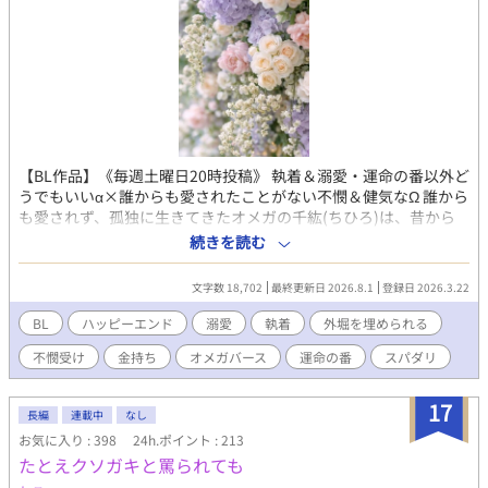
【BL作品】《毎週土曜日20時投稿》 執着＆溺愛・運命の番以外ど
うでもいいα×誰からも愛されたことがない不憫＆健気なΩ 誰から
も愛されず、孤独に生きてきたオメガの千紘(ちひろ)は、昔から
運命の番に憧れがあり、心の支えだった。母親の借金のために上
続きを読む
京し、アルバイトで生活をしながら運命の番との出会いを待ち続
けていたが、出会えなかった。ある日、バイトの先輩からアルフ
文字数 18,702
最終更新日 2026.8.1
登録日 2026.3.22
ァとオメガが集う、パーティーの招待券を貰う。そこで、運命の
番と出会うが、手の届かない存在だということを知り、諦めてい
BL
ハッピーエンド
溺愛
執着
外堀を埋められる
たところ、絡んできたアルファから運命の番に助けて貰った。 そ
不憫受け
金持ち
オメガバース
運命の番
スパダリ
の後、ダンスに誘われ踊った後、引き止められて発情してしまっ
た。発情期中、優しくしてもらったことに戸惑い、自分には不釣
り合いだと感じて逃げ出してしまう…… 不憫なオメガが運命の番
17
長編
連載中
なし
と出会って溺愛される、シンデレラストーリー♡ ★ハッピーエン
お気に入り : 398
24h.ポイント : 213
ド作品です ※この作品は、BL作品です。苦手な方はそっと回れ右
たとえクソガキと罵られても
してください🙏 ※これは創作物です、都合がいいように解釈させ
ていただくことがありますのでご了承ください🙇‍♂️ ※フィクション