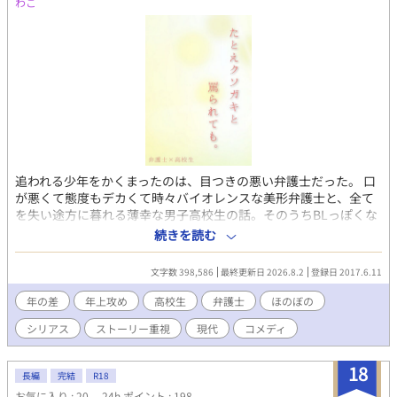
わこ
作品です ※誤字脱字は見つけ次第訂正しますが、脳内変換、受け
流してくれると幸いです
追われる少年をかくまったのは、目つきの悪い弁護士だった。 口
が悪くて態度もデカくて時々バイオレンスな美形弁護士と、全て
を失い途方に暮れる薄幸な男子高校生の話。そのうちBLっぽくな
ります。 【作品の無断使用厳禁】 この作品はアルファポリス・エ
続きを読む
ブリスタ以外では公開いたしておりません。 他の創作サイトや動
画サイト等、記載した二箇所以外の媒体で公開されている同一内
文字数 398,586
最終更新日 2026.8.2
登録日 2017.6.11
容の作品は、文章・音声等の表示方法に関わらず全て無断使用で
す。 人物像や物語の背景、創作の意図をはじめ、無断使用によっ
年の差
年上攻め
高校生
弁護士
ほのぼの
て作品のイメージが損なわれるリスクが高いことも想定されま
シリアス
ストーリー重視
現代
コメディ
す。 見かけても閲覧・再生等をなさいませんよう、皆様方のご協
力を頂けると幸いです。 タイトルや見出しは差し替えたうえで本
編・本文に同一性が認めらる無断使用のケースもあるため、同様
18
長編
完結
R18
にご注意くださいませ。 『作品の無断使用禁止・無断転載禁止・
お気に入り : 20
24h.ポイント : 198