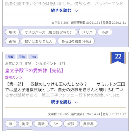
話を公開するかどうかは迷いました。何故なら、ハッピーエンド
ではないからです。 けれど、このまま眠らせておく事はしたくあ
続きを読む
りませんでした。 あるΩの青年の生き様…。彼が精一杯生きた証
を…。 皆様の心に少しでも何か響くものがあれば…と思います。
文字数 6,566
最終更新日 2026.1.31
登録日 2026.1.31
✻まだ執筆に対して右も左も分からない頃に書いたものですの
で、拙い部分は多々あると思いますが、ご容赦ください。 ✻ハッ
現代
オメガバース（独自設定有り）
メリバ
不遇
ピーエンド以外は許せない…という方は、このまま退出してくだ
後悔
救いはありません
あるΩの独白(手紙)
さい。
22
長編
完結
R18
お気に入り : 576
24h.ポイント : 127
皇太子殿下の愛奴隷【完結】
野咲カノン
【第一部】 奴隷のしつけも王のたしなみ？ サミルトン王国
では皇太子選抜試験として、自分の奴隷をきちんと躾けられてい
るかの試験がある。第三王子アンソニー殿下付の奴隷アイルは、
まだ調教がはじまったばかりの新人。未熟ながらも、自分のご主
続きを読む
人様を皇太子にするため必死に頑張る！ 時に失敗してお仕置き
され、たまにはご褒美ももらいながら課題をクリアする、健気な
文字数 139,665
最終更新日 2025.4.24
登録日 2022.1.22
アイルが活躍します！ 基本のカップリングはアンソニー×ア
イルですが、モブ×アイルの描写が多め。アンソニー×アイルは
BL
拘束
調教
SM
奴隷
異世界
なんだかんだ最終ラブラブエッチですが、モブ×アイルは鬼畜度