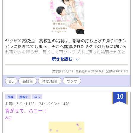
たら絡まれる。 あまり関わりたくないと思って無難に流して避け
ているのに、何故かメンバーたちはグイグイ迫って来るし、幼馴
染みは時折キレて豹変するし、嫌われまくっていたやり直し前の
時の対応と違いすぎて怖い。 何で距離詰めて来るんだよ……！ ほ
っといてくれ！！ そんな彼らから逃げる莉音のやり直しの日常。
やり直し編からでも読めます。 ※アイドル業界、習い事教室など
の描写は創作込みのふんわりざっくり設定です。その辺は流して
ヤクザ×高校生。 高校生の祐羽は、部活の打ち上げの帰りにチン
読んで頂けると有り難いです。
ピラに絡まれてしまう。 そこへ偶然現れたヤクザの九条に助けら
れ事なきを得るが、暫くして再びトラブルに遭った祐羽は九条と
再会を果たすことに。 助けられ安心したのも束の間、九条に無理
続きを読む
矢理体を奪われてしまう。 家に帰す代わりに幾つかの条件を突き
付けられた祐羽は渋々承諾するものの何とかして解放されようと
文字数 705,349
最終更新日 2026.5.7
登録日 2018.1.2
考えを巡らせる。 そんな日々の中、一緒に過ごしていくうち九条
の優しさに次第に気持ちは揺れていき…。 序盤ちょっとシリアス
BL
高校生
溺愛/執着
ヤクザ
風味。 ほのぼの、笑い、トラブル有り、のち溺愛物語です。 第三
部更新中～！ ※サブタイトル横の※マークはRシーンとなります
10
ので、ご注意ください。 また主人公が無垢で実年齢より幼い感じ
長編
連載中
なし
なのと、序盤は無理矢理の表現ありますので、苦手な方は読まな
お気に入り : 1,100
24h.ポイント : 426
いでください。 ★素敵なイラストは《日々千歳 様》 ■【コメン
貢がせて、ハニー！
トについて】 いつも優しいコメントやキャラへの愛あるたくさん
わこ
のコメントありがとうございます(*´∀｀) 諸事情により
(2020/6/10以降)返信できませんので、申し訳ありませんがご了承
下さいませ。 ■フィクションです。現実の個人、団体など無関係