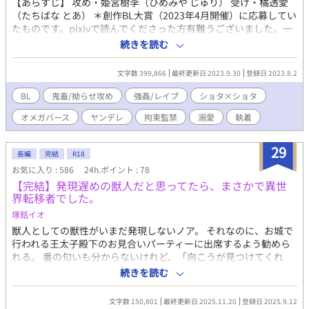
【あらすじ】 攻め・姫宮樹李（ひめみや じゅり） 受け・橘透愛
（たちばな とあ） ＊創作BL大賞（2023年4月開催）に応募してい
たものです。pixivで読んでくださった方有難うございました。一
言感想、長文感想どちらも嬉しいです✨ 橘同担拒否の拗らせ陰キ
続きを読む
ャα（人気者の耽美系美青年）×姫宮に人生狂わされた陽キャ
Ω（見た目派手なカッコ可愛い系イケメン） 「君を、あの夏に閉
文字数 399,866
最終更新日 2023.9.30
登録日 2023.8.2
じ込められたらよかったのに……」 大学1年生の橘透愛は、大学
入学を機に髪を明るく染め、Ωであることをひた隠しにしながら
BL
鬼畜/拗らせ攻め
強姦/レイプ
ショタ×ショタ
生活していた。 なにしろ透愛の「番」かつ「夫」であるαは、同
オメガバース
ヤンデレ
拘束監禁
溺愛
執着
じ大学に通っているαの青年、姫宮樹李だったからだ。 大手会社
の社長の息子でもある姫宮は、傲慢なαとは程遠く、眉目秀麗、文
武両道、温厚堅実を絵に描いたような男であり、常に取り巻きに
29
長編
完結
R18
囲まれている大学内の人気者だった。 けれども透愛は知ってい
お気に入り : 586
24h.ポイント : 78
た。あの男の本性を。 二人の関係は7年前までにさかのぼる。 小
【完結】発現遅めの獣人だと思ってたら、まさかで異世
学6年生の夏、透愛は自分が未分化Ω（突然Ωへと変貌する特異体
界転移者でした。
質を持ったβ）であることを知り、校内でヒートを起こしてしまっ
た。 しかも偶然そこに居合わせたのは、ちょっと気まずい関係の
塚銛イオ
クラスメイト、姫宮。 姫宮はまるで美少女のような可憐な容姿を
獣人としての獣性がいまだ発現しないノア。 それなのに、お城で
持つ少年で、優しく、親切で、常に笑顔を絶やさぬ魔性の子ども
行われる王太子殿下のお見合いパーティーに出席するよう勧めら
だった。 しかし、ヒートで誘発してしまった彼のα性はあまりに
れる。 番の匂いも分からないけれど、「向こうが見つけてくれ
も凶暴で、透愛は成す術もなく。 逃げ込んだ体育館の用具室で姫
る」と言われ参加したパーティーは凄い熱気の嵐。 匂いは分から
続きを読む
宮に朝まで犯され、無理矢理番にさせられてしまった。 αとΩの、
なくても息が詰まりそう、とばかりに会場から庭に出たノアはそ
不幸な事故だった、コドモの過ちだった、お互いに望まぬ関係だ
こでパーティーに参加して酔っ払った男に絡まれてしまう。 そん
文字数 150,801
最終更新日 2025.11.20
登録日 2025.9.12
った。 確かに透愛はそう思っていた──おぞましい男、姫宮の真