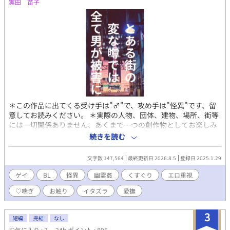
実田 苗子
＊この作品に出てくる受け手は"♂"で、攻め手は"怪異"です、留
意してお読みください。 ＊実際の人物、団体、建物、場所、街等
には一切関係ありません、あくまで一つの創作物としてお楽しみ
下さい。 ＊R-18小説となります。一方的に行われる性的な責め、
続きを読む
耳責め、少しですがくすぐりの要素があります。 ＊交接等は作者
の性癖の関係により一部しか有りません。ご容赦ください。 ＊短
文字数 147,564
最終更新日 2026.8.5
登録日 2025.1.29
編全ての登場人物に詳細な見目の設定などはございません、各自
お好きな容姿に変換してお楽しみ下さい。
ゲイ
BL
怪異
幽霊姦
くすぐり
エロ重視
♡喘ぎ
お触り
イタズラ
愛撫
3
短編
完結
なし
お気に入り : 2
24h.ポイント : 895