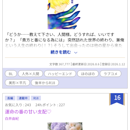
「どうか……教えて下さい、人間様。どうすれば、いいです
か？」 「貴方と番になる為には」 突然訪れた世界の終わり、兼俺
という人生の終わり(！？) そうして出会ったのは他の星から来た
と言う異星人。見た目は人間、それもいわゆるイケメン。けれど
続きを読む
も、その長身のほとんどを覆い隠しているコートの裾から這い出
ていて黒い手は、俺一人くらいハムスターのごとく握り込んでし
文字数 367,777
最終更新日 2026.8.6
登録日 2026.1.12
まえそうで。 「貴方が、カイト様が好きです！ 貴方の番になり
たいんです！！」 限られた交流期間。向けられる真っ直ぐな想い
BL
人外×人間
ハッピーエンド
ほのぼの
ラブコメ
につい応えたくなってしまうのは、その瞳に魅入られてしまって
美形×平凡
後半からR18
いるから？ 彼の熱意が新鮮だからか？ 「っ……じゃ、じゃ
あ……少し、試してみるか……？」 「その……それっぽいこ
と……？ ……お前としてみて、俺が……嫌じゃないか、試して
16
長編
連載中
R18
みるっていうか……」 創作BL、人外×人間。 【後半のお話に、一
お気に入り : 243
24h.ポイント : 227
部性的な描写を含むものがあります。R18指定のお話にはタイト
運命の番の甘い支配♡
ルに★を付けます。】
白井由紀