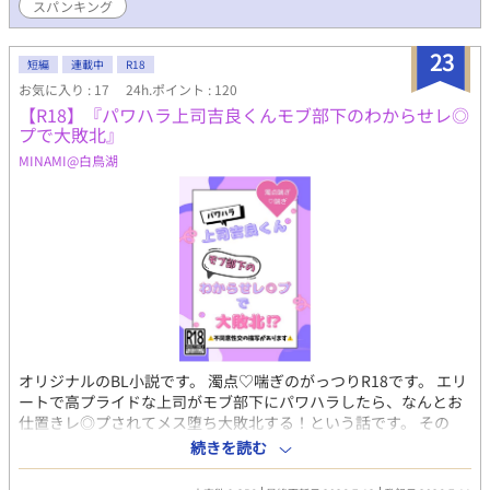
スパンキング
高め。ほとんどずっとエロ。 【第二部】 みごと皇太子試験を勝
ち抜いたアンソニー皇太子。皇太子の奴隷となったアイルは、
様々なエッチな公務をこなしていかなければなりません。まだま
23
短編
連載中
R18
だ未熟なアイルは、エッチで恥ずかしい公務をきちんと勤めあげ
お気に入り : 17
24h.ポイント : 120
られるのか？ イマラチオ、陵辱、拘束、中出し、スパンキング、
【R18】『パワハラ上司吉良くんモブ部下のわからせレ◎
鞭打ちなど 結構エグいので、ダメな人は開かないでください。ま
プで大敗北』
た、これがエロに特化した創作であり、現実ではあり得ないこ
と、許されないことが理解できない人は読まないでください。
MINAMI@白鳥湖
オリジナルのBL小説です。 濁点♡喘ぎのがっつりR18です。 エリ
ートで高プライドな上司がモブ部下にパワハラしたら、なんとお
仕置きレ◎プされてメス堕ち大敗北する！という話です。 その
後、モブのオナホになってめちゃくちゃなプレイを強いられ
続きを読む
る……みたいな続編とかも考えてますが、とりあえず今回は読み
切り版として出します！ ちなみに、この小説の世界観とキャラク