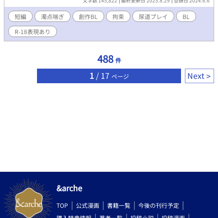
文字数 145,822
最終更新日 2025.8.29
登録日 2024.6.6
に黄色い目。 【パラスーアサイド】 自分のことを顔が良いと思っ
ている。スラッジの事を非常識扱いするけど本人も大概非常識。
短編
濁点喘ぎ
創作BL
拘束
尿道プレイ
BL
たまにしれっととんでもないことをやらかす。スラッジからパラ
R-18表現あり
スと呼ばれている。 二人称俺。オレンジ色の髪に緑色の目。
488
件
1
/ 17
Next
ページ
&arche
TOP
公式漫画
書籍一覧
今後の刊行予定
購入特典情報
著者一覧
投稿小説
投稿漫画