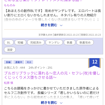
現時点で小説の公開対象範囲は全年齢となっております。しばら
もものみ
くはこのまま指定なしで更新を続ける予定ですが、アルファポリ
スさんのガイドラインに合わせて今後変更する場合があります。
【あほえろの創作BLです】 攻めがヤンデレです。 エロパートは長
（2020.11.8） ■2025.12.14 285話のタイトルを「おみやげ何
い割りにエロくないかもしれません。 ネタバレ有りの人物紹介
にする? Ⅲ」から変更しました。 ■2025.11.29 294話のタイト
(自分の中のイメージを壊したくない方は読まないで下さい) ↓ ↓
ルを「赤い川」から変更しました。 ■2024.03.09 2月2日にわざ
↓ ↓ ↓ 小鳥遊 鈴也(たかなし すずや) 身長165cmの小柄な空き
続きを読む
わざサイトの方へ誤変換のお知らせをくださった方、どうもあり
巣。見た目は中の上くらい。家事が得意で、特に料理が趣味。自
がとうございました。瀬名さんの名前が僧侶みたいになっていた
分が作った料理を食べて人が幸せそうな顔になるのを見るのが好
文字数 8,894
最終更新日 2022.10.23
登録日 2022.10.23
のに全く気付いていなかったので助かりました! ■2024.03.09
きで、プロを目指していたが叶わなかった。現在もひとり腕を磨
195話/196話のタイトルを変更しました。 ■2020.10.25 25話目
き続けていたが、腕前を披露する機会がなく、実は理に料理を食
BL
短編
完結済み
ヤンデレ
執着
執着攻め
「帰り道」追加（差し込み）しました。話の流れに変更はありま
べてもらえて嬉しかった。 空き巣の間では結構名が知られてお
溺愛
せん。
り、金持ちしか狙わないがどんな豪邸やマンションでも盗みに入
る『すずや』は一部ゴロツキからダークヒーロー的な人気があ
る。しかし毎回単独での犯行で、誰も素顔は知らない。実は現場
12
長編
連載中
R18
近くでファンのゴロツキともすれ違っているが小柄すぎてバレな
お気に入り : 444
24h.ポイント : 291
い。そのためゴロツキたちはどこからか流れてくる噂で犯行を知
ブルガリブラックに濡れる〜恋人の元・セフレ(攻)を優し
る。最低でも3ヶ月に1回は噂が流れてきたのに突然噂が流れてこ
くじっくりメス堕ちさせる話〜
なくなり、落ち込むゴロツキも少なくはなかった。 三鷹 理(みた
か おさむ) 身長182cmで27歳のIT会社社長。高身長高学歴高収入
松原 慎
のハイスペックイケメン。学生時代に株に手を出しそれで手に入
こちらお題箱をきっかけに書かせていただきました原作者による
れた資金を元手に会社を創設。街中で見かけた鈴也に一目惚れし
セルフ二次創作です。 長編シリーズ「君しかいらないのに君だけ
て鈴也に執着し、じっくりと罠を張ってついに捕まえることに成
手に入らない」から総攻めだった主人公の隼人、「疼いて疼いて
功する。金や名声にそこまで興味はなかったのだが、鈴也を捕ま
仕方ないのに先生が手を出してくれない」の攻め加賀見先生がひ
続きを読む
えるためにも鈴也の罪を無かったことにするのにも結構役立った