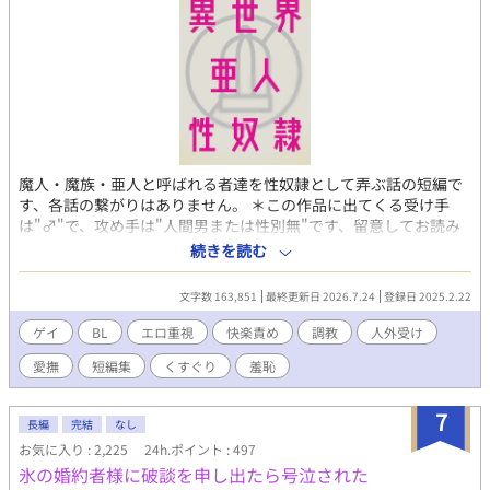
魔人・魔族・亜人と呼ばれる者達を性奴隷として弄ぶ話の短編で
す、各話の繋がりはありません。 ＊この作品に出てくる受け手
は"♂"で、攻め手は"人間男または性別無"です、留意してお読み
ください。 ＊実際の人物、団体、場所等には一切関係ありませ
続きを読む
ん、あくまで一つの創作物としてお楽しみ下さい。 ＊R-18小説と
なります。一方的に行われる性的な責め、快楽責め等の要素があ
文字数 163,851
最終更新日 2026.7.24
登録日 2025.2.22
ります。 ＊作者の性癖の関係により簡単な設定描写の後に抜きエ
ロとなっています。ご容赦ください。 ＊短編全ての登場人物に詳
ゲイ
BL
エロ重視
快楽責め
調教
人外受け
細な見目の設定などはございません、各自お好きな容姿に変換し
愛撫
短編集
くすぐり
羞恥
てお楽しみ下さい。
7
長編
完結
なし
お気に入り : 2,225
24h.ポイント : 497
氷の婚約者様に破談を申し出たら号泣された