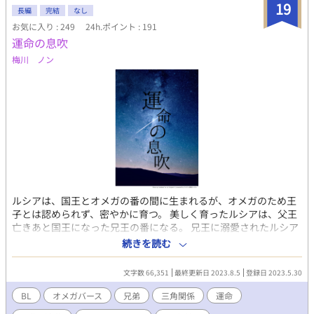
19
長編
完結
なし
お気に入り : 249
24h.ポイント : 191
運命の息吹
梅川 ノン
ルシアは、国王とオメガの番の間に生まれるが、オメガのため王
子とは認められず、密やかに育つ。 美しく育ったルシアは、父王
亡きあと国王になった兄王の番になる。 兄王に溺愛されたルシア
は、兄王の庇護のもと穏やかに暮らしていたが、運命のアルファ
続きを読む
と出会う。 ルシアの運命のアルファとは……。 西洋の中世を想定
とした、オメガバースですが、かなりの独自視点、想定が入りま
文字数 66,351
最終更新日 2023.8.5
登録日 2023.5.30
す。あくまでも私独自の創作オメガバースと思ってください。楽
しんでいただければ幸いです。
BL
オメガバース
兄弟
三角関係
運命