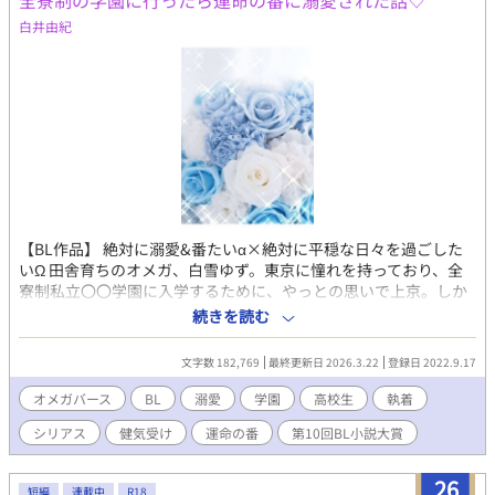
全寮制の学園に行ったら運命の番に溺愛された話♡
白井由紀
【BL作品】 絶対に溺愛&番たいα×絶対に平穏な日々を過ごした
いΩ 田舎育ちのオメガ、白雪ゆず。東京に憧れを持っており、全
寮制私立〇〇学園に入学するために、やっとの思いで上京。しか
し、私立〇〇学園にはカースト制度があり、ゆずは一般家庭で育
続きを読む
ったため最下位。ただでさえ、いじめられるのに、カースト1位の
人が運命の番だなんて…。ゆずは会いたくないのに、運命の番に
文字数 182,769
最終更新日 2026.3.22
登録日 2022.9.17
出会ってしまう…。やはり運命は変えられないのか！ 学園生活で
繰り広げられる身分差溺愛ストーリー♡ ★ハッピーエンド作品で
オメガバース
BL
溺愛
学園
高校生
執着
す ※この作品は、BL作品です。苦手な方はそっと回れ右してくだ
シリアス
健気受け
運命の番
第10回BL小説大賞
さい🙏 ※これは創作物です、都合がいいように解釈させていただ
くことがありますのでご了承ください🙇‍♂️ ※フィクション作品です
※誤字脱字は見つけ次第訂正しますが、脳内変換、受け流してく
26
短編
連載中
R18