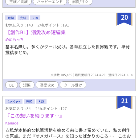
王族／貴族
ハッピーエンド
溺愛/甘々
20
短編
完結
R18
お気に入り : 143
24h.ポイント : 191
【創作BL】溺愛攻め短編集
めめもっち
基本名無し。多くがクール受け。各章独立した世界観です。単発
投稿まとめ。
文字数 105,459
最終更新日 2024.4.20
登録日 2024.1.14
BL
短編
溺愛攻め
クール受け
21
ｼｮｰﾄｼｮｰﾄ
完結
R15
お気に入り : 34
24h.ポイント : 127
『この想いを綴ります…』
Kanade
☆私が本格的な執筆活動を始める前に書き留めていた、私の創作
の原点。まだ『オメガバース』を知ったばかりのころ…。 このお