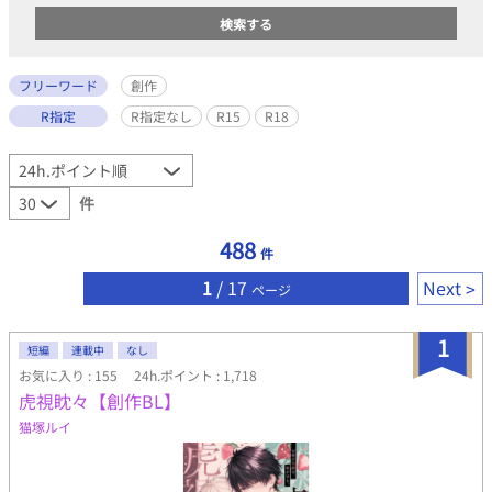
フリーワード
創作
R指定
R指定なし
R15
R18
件
488
件
1
/ 17
Next
ページ
1
短編
連載中
なし
お気に入り : 155
24h.ポイント : 1,718
虎視眈々【創作BL】
猫塚ルイ