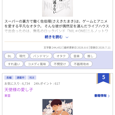
スーパーの裏方で働く佐伯環(さえきたまき)は、ゲームとアニメ
を愛する平凡なオタク。 そんな彼が偶然足を運んだライブハウス
で出会ったのは、無名のロックバンド『NIL≠ONE(ニルノットワ
ン)』だった。 圧倒的な世界観に魅了された環は、maki.という名
続きを読む
前でSNSにライブの感想を書き続ける。 ただし、推しに認知され
るつもりは一切ない。 それから二年。 NIL≠ONEのギターボーカ
文字数 244,452
最終更新日 2026.8.6
登録日 2026.7.11
ル・鳴海律(なるみりつ)は、誰よりも自分たちの音を見ている奇
妙なファン『maki.』の存在を覚えていた。 そして偶然出会った
BL
現代
バンドマン
オタク
音楽
推し
一人の男の言葉に、聞き覚えならぬ“見覚え”を感じる。 「……お
すれ違い
コメディ風味
不憫受け
不器用攻め
前か」 推しにだけは見つかりたくない擬態オタクと、二年間その
言葉を読んでいたギタリスト。 見つけたところから始まる、ギタ
リスト×古参オタクのBL。 ※登場人物は全員成人です。 ※音楽・
5
長編
連載中
R18
ライブハウス等に関する描写は創作上の表現を含みます。
お気に入り : 6,734
24h.ポイント : 617
天使様の愛し子
東雲
書籍情報