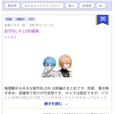
な窮地を助けてくれたのは、城の護衛騎士の１人、熊獣人のルー
意を知るまでは。 ＊私の中の「青春」を詰め込みました。 ＊攻め
ク。 お礼を言ってさようなら、と思ったのにパーティーが終わっ
異世界
なんちゃってファンタジー
獣人
体格差
BL
視点は後半辺りまで一切出てきませんので、想像しながら読んで
た後も、何故かルークとは頻繁に顔を合わせるようになる。 もし
頂けると嬉しいです。その分後半で大爆発します。 ＊攻めはだい
かして、彼が番？なんて思っていたら王太子さまからの招待状が
ぶ受けを拗らせたメンヘラです。キモいです。覚悟してくださ
30
届けられて…。 自分が猫獣人だと思っている異世界転移者があっ
短編
連載中
R18
い。 ＊子供同士の激しい強姦シーンがあります。 ＊毎朝6時と18
という間に執着系の彼氏に番にされちゃうお話です。 すみませ
お気に入り : 46
24h.ポイント : 71
時、一日2回数話更新していきます。 ＊申し訳ありませんが閲覧
ん、あっという間ではないかも、です。 番に関しては独自設定・
創作BL R-18短編集
は自己責任でお願い致します。 初めてまともに、オメガバースも
解釈による創作をしております。 ＊ 更新頻度は低めで、ゆっく
ののBLに挑戦してみました。 拙いお話ですが、読んで下さる方は
とぶまえ
り更新予定です。 ＊ 短編の予定です→長編へ変更します
どうぞよろしくお願いします。
（10/3） ＊ R18のような過激表現がある場合章題に（＊）マー
クを付けます。
倫理観ゆるゆるな創作BLのR-18短編のまとめです。拘束、濁点喘
ぎ多め。高確率で受けが可哀想です。 キャラは固定ですが、パラ
レル世界の話なので話ごとに付き合ってたり付き合ってなかった
りします。受け攻めも固定してません。 ⬛︎キャラクター設定 【ス
続きを読む
ラッジ】 自分のことをかわいくて格好よくて美人だと思ってい
る。明るくて自称好青年だが性格が良くない。 一人称僕。青い髪