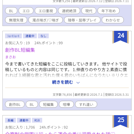
文字数 9,256
最終更新日 2026.7.12
登録日 2026.7.11
ターは、一次創作『WhiteSwan』のものを使用していますので、
正確に言えばセルフ二次創作？になりますが、WhiteSwanをご存
BL
エロ
エロ重視
連続絶頂
現代
年下攻め
知なくても全然問題なくお読みいただけます！！ 感想等いただけ
無理矢理
濁点喘ぎ/♡喘ぎ
陵辱・屈辱プレイ
わからせ
たら大変嬉しいです。
24
ｼｮｰﾄｼｮｰﾄ
連載中
なし
お気に入り : 19
24h.ポイント : 99
創作BL短編集
まさお
今まで書いてきた短編をここに投稿していきます。 他サイトで投
稿しているものと内容は同じです。 1.仲直りのやり方 2.素直に慣
れれば 3.綺麗な君と汚れた僕 4.君のいちばんになりたい ※リクエ
ストなどあればこちらにコメントください🙇‍♀️ お時間はいただくか
続きを読む
と思います
文字数 76,856
最終更新日 2026.7.1
登録日 2026.5.31
創作BL
BL
短編集
喧嘩
すれ違い
25
長編
連載中
R18
お気に入り : 1,706
24h.ポイント : 92