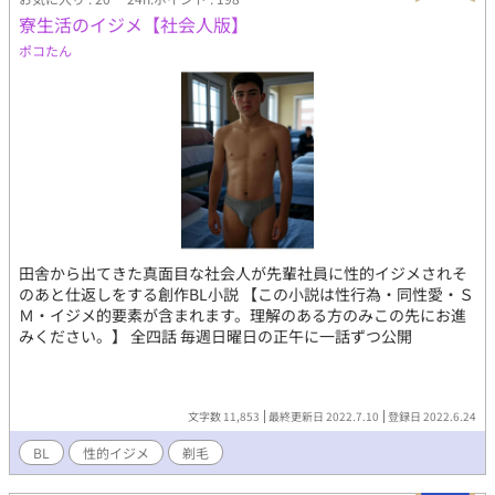
AI学習禁止|アルファポリス及びエブリスタに私自身がわこ名義で
寮生活のイジメ【社会人版】
掲載した全作品は、私わこ自身が著作権を有するオリジナル作品
であり、創作物の全部・一部を問わず無断使用の一切をお断りし
ポコたん
ます。』 ※日本の法律や制度を参考にしていますが、まるっと鵜
呑みにすると嘘知識が降り積もるのでご注意ください。 ※この物
語はフィクションです。実在する人物・団体・事件等とは一切関
係ありません。 ※※この物語はフィクションです。現実にはあり
得ないことが起こったりできない事ができちゃったりしてはいけ
ない事をしちゃったりします。 ※エブリスタと重複して投稿して
います。2015年9月から自サイトに載せていたお話です。
田舎から出てきた真面目な社会人が先輩社員に性的イジメされそ
のあと仕返しをする創作BL小説 【この小説は性行為・同性愛・Ｓ
Ｍ・イジメ的要素が含まれます。理解のある方のみこの先にお進
みください。】 全四話 毎週日曜日の正午に一話ずつ公開
文字数 11,853
最終更新日 2022.7.10
登録日 2022.6.24
BL
性的イジメ
剃毛