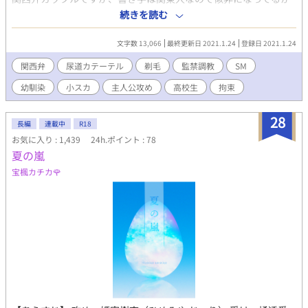
キラキラの衣装が多く、脱いだ時のギャップに平民は平伏してい
もしれません。 （色々調べましたがやはり限界が……） 台詞以外
る。
続きを読む
は標準語です。 尿道カテーテルを入れる描写があるので、痛いの
が苦手な方は閲覧注意です！ ※昔別名で書いた作品のリライト
文字数 13,066
最終更新日 2021.1.24
登録日 2021.1.24
で、加筆修正済みです。 エロシーンサンプル用にリライトしたの
で、二人の関係性はこの作品では一切記載がありません。 2016年
関西弁
尿道カテーテル
剃毛
監禁調教
SM
ムーンライトノベルズにアップした物の移植です。 ※別名でPixiv
幼馴染
小スカ
主人公攻め
高校生
拘束
に二次創作もアップしていますが、もし見付けても他の方の目に
つく場所（感想欄とかコメント欄とか）で触れないで下さい。
28
長編
連載中
R18
お気に入り : 1,439
24h.ポイント : 78
夏の嵐
宝楓カチカ🌹