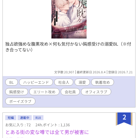
独占欲強めな腹黒攻め×何も気付かない鈍感受けの溺愛BL（※付
き合ってない）
文字数 20,907
最終更新日 2026.8.4
登録日 2026.7.21
BL
ハッピーエンド
社会人
溺愛
執着攻め
鈍感受け
エリート攻め
会社員
オフィスラブ
ボーイズラブ
2
短編
連載中
R18
お気に入り : 72
24h.ポイント : 1,136
とある街の変な噂では全て男が被害に