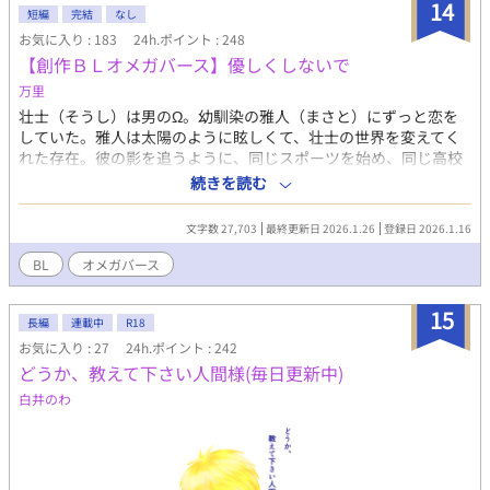
14
短編
完結
なし
お気に入り : 183
24h.ポイント : 248
【創作ＢＬオメガバース】優しくしないで
万里
壮士（そうし）は男のΩ。幼馴染の雅人（まさと）にずっと恋を
していた。雅人は太陽のように眩しくて、壮士の世界を変えてく
れた存在。彼の影を追うように、同じスポーツを始め、同じ高校
に進学し、ずっと傍にいた。 しかし、壮士のヒートのせいで、雅
続きを読む
人も充てられて発情してしまう。壮士は必死に項を守り、番にな
ることを拒む。好きだからこそ、こんな形では結ばれたくなかっ
文字数 27,703
最終更新日 2026.1.26
登録日 2026.1.16
た。壮士は彼の幸せを願って別の大学へ進学する。 新しい環境で
出会ったのは、α・晴臣（はるおみ）。彼もまた、忘れられない人
BL
オメガバース
がいるという。 互いに“好きな人”を抱えたまま始まる関係。心の
隙間を埋め合うふたり。けれど、偽りのはずだったその関係に、
15
いつしか本物の感情が芽生えていく？
長編
連載中
R18
お気に入り : 27
24h.ポイント : 242
どうか、教えて下さい人間様(毎日更新中)
白井のわ