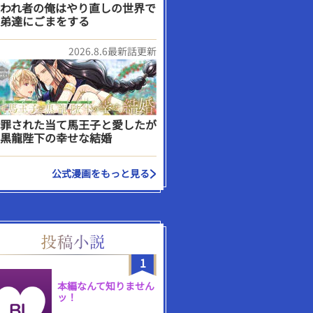
われ者の俺はやり直しの世界で
弟達にごまをする
2026.8.6最新話更新
罪された当て馬王子と愛したが
黒龍陛下の幸せな結婚
公式漫画をもっと見る
1
本編なんて知りません
ッ！