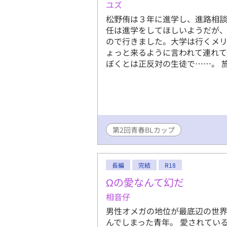
ユズ
松野侑は３年に進学し、進路相
任は進学をしてほしいようだが
ので行きました。大学は行くメ
ょっと来るように言われて連れ
ぼくとは正反対の生徒で……。 
第2回青春BLカップ
長編
完結
R18
Ωの愛なんて幻だ
相音仔
男性オメガの地位が最底辺の世界
んでしまった青年。 愛されてい