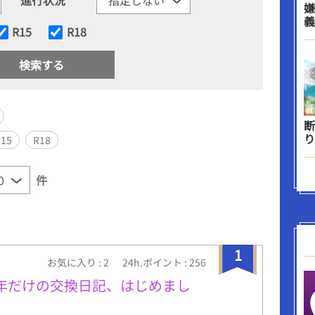
嫌
義
R15
R18
断
り
R15
R18
件
1
お気に入り : 2
24h.ポイント : 256
年だけの交換日記、はじめまし