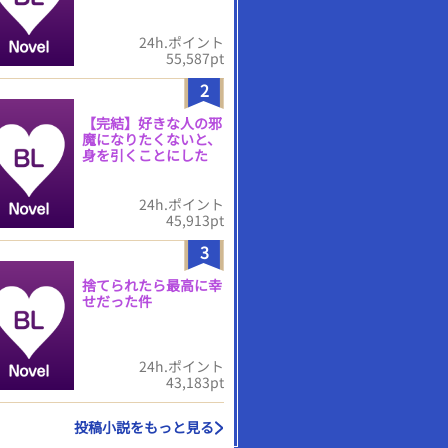
24h.ポイント
55,587pt
2
【完結】好きな人の邪
魔になりたくないと、
身を引くことにした
24h.ポイント
45,913pt
3
捨てられたら最高に幸
せだった件
24h.ポイント
43,183pt
投稿小説をもっと見る