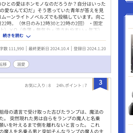
のひとの愛はホンモノなのだろうか？自分はいった
Ωの愛なんて幻だ」そう思っていた青年が答えを見
はムーンライトノベルズでも投稿しています。向こ
2時。（休日のみ12時30と22時の2回） ・固定
年上）×Ω（幸薄・無気力・流されやすい・年下）
続きを読む
度でファンタジー（魔法）割合は低め。 ・オメガ
未満の方はNG。そこそこの描写がある回はタイト
字数 111,990
最終更新日 2024.10.4
登録日 2024.1.20
転移
溺愛
3
お気に入り : 8
24h.ポイント : 7
て
祖母の遺言で受け取った古びたランプは、魔法の
た。 突然現れた男は自らをランプの魔人と名乗
願いを叶えるまで側を離れないと言った。 これ
の魔人を名乗る男と突如そんなランプの魔人の主