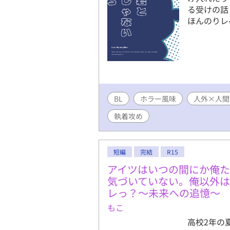
る受けの話
ほんのりレ
BL
ホラー風味
人外×人間
執着攻め
短編
完結
R15
アイツはいつの間にか俺
気づいていない。俺以外
レっ？〜未来への追憶〜
もこ
高校2年の