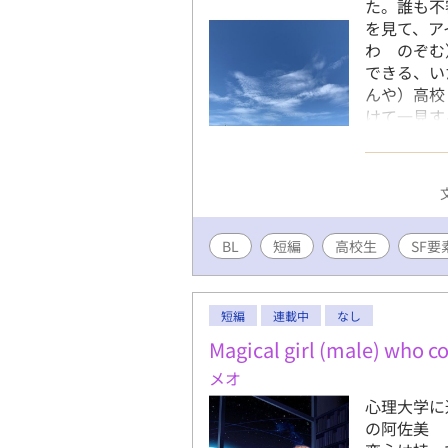
た。誰も不
を見て、ア
わ のぞむ
できる、い
んや）高校
けて一見す
矢、池田美
邦彦、友希
うすけ）→
こ） → 
術の先生 
BL
短編
高校生
→ 駿也の
SF要
議な物語。
作もよろし
短編
連載中
なし
Magical girl (male) who c
メオ
心理大学に
の阿佐美 