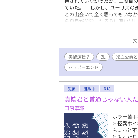
待されていなかったが、二度目
ていた。 しかし、ユーリスの
との出会いで全く思ってもいな
ら自身が公爵になる為に追い出
のやらわからないデンベル＿＿＿
ど…！！？」 ユーリスは思い
文
れないことを。いくら苦々しい
黙なだけで表情に全て感情の出
るほど落ち込み、ユーリスはつ
美醜逆転？
BL
冷血公爵と
さで美醜が決まるというちょっ
ハッピーエンド
少し勘違いされながらの二人
短編
連載中
R18
真欺君と普通じゃない人
田原摩耶
ホラー苦手
×怪異ホイ
ちょっと不
け入れたり