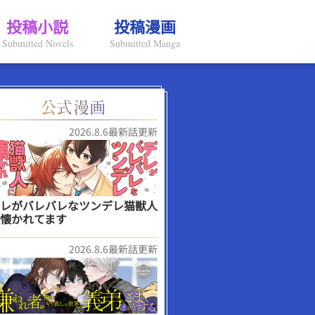
投稿小説
投稿漫画
Submitted Novels
Submitted Manga
2026.8.6最新話更新
レがバレバレなツンデレ猫獣人
懐かれてます
2026.8.6最新話更新