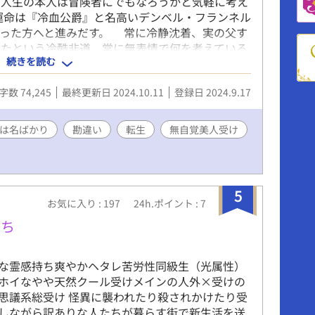
の人生の本人は冒険者にでもなろうかと気軽に考え
運命は『冷血公爵』と名高いデンベル・フランネル
かった方へと進みだす。 常に冷静沈着、実の父す
したという冷酷非道、常に無表情で何を考えている
続きを読む
 「いやいやいやいや、全部顔に出てるんですけ
出す。この世界は表情から全く感情を読み取ってく
字数 74,245
最終更新日 2024.10.11
登録日 2024.9.17
表情をしていても誰も気づかなかったことを。 寡
ているデンベルは怖がられる度にこちらが悲しくな
いつい話しかけに行くことになる。 髪の毛の美し
は名ばかり
勘違い
転生
無自覚美人受け
と不思議な美醜観が加わる感情表現の複雑な世界で
の行く末は！？
5
お気に入り : 197
24h.ポイント : 7
たち
な霊感持ち爽やかヘタレ苦労性同級生（光属性）
ホイなやや天然クール受けメインの人外×受けの
思議系総受け 怪異に襲われたり殺されかけたり受
しながら訳ありな人たちが暮らす街で新生活を送