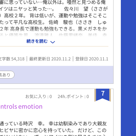
審に思っていない…俺以外は。唖然と見つめる俺
イツはニヤッと笑った…。 佐々川 望（ささが
）高校２年。 背は低いが、運動や勉強はそこそこ
たって平凡な高校生。 佐崎 駿也（ささき しゅ
２年 高身長で運動も勉強もできる。黒メガネをか
ると優等生風。 渡邊雅人、佐藤里緒奈、美佳、幸
続きを読む
久、伸一、篠原隆介、明日香、知也 安藤優香、
、瞳美 → クラスメイト 加納 康介（かのう こ
 担任教師（数学） 三村 聡子（みむら さと
文字数 54,318
最終更新日 2020.11.2
登録日 2020.11.1
養護の先生 馬場 勇太（ばば ゆうた） → 美
幸也（ゆきや） → 駿也の長兄 雄也（ゆうや）
次兄 高校２年の夏から秋、2か月半のちょっと不思
素あり
 キスシーンがあるのでR１５でお届けします。今
くお願いします！！
7
お気に入り : 0
24h.ポイント : 0
ontrols emotion
通っている時沢 幸。 幸は幼馴染みであり大親友
ヒビヤに密かに恋心を持っていた。 だけど、この