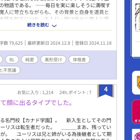
の物語である。 ――毎日を実に楽しそうに満喫す
魔人に苛立ちながらも、その背景と自身を道具と
本質を知るにつれ、主人公・暁は徐々に魔人に惹
続きを読む
。 そうして距離を縮めていったある夜、暁は魔人
り激怒する。 この男を一人の人間として愛してや
を伸ばした彼は、無事、その手を掴めるのか。 握
字数 79,625
最終更新日 2024.12.8
登録日 2024.11.18
らえるのか。 彼らの行く末を知るのは――古ぼけ
みだった。 完結しました。 本編後の物語である短
んシリーズまで投稿完了しております。 ★カップ
BL
純愛
美形受け
体格差
★ 魔人の主×ランプの魔人 男前×自罰思考 太陽
と不思議
性 平凡攻め×美形受け
4
お気に入り : 1,214
24h.ポイント : 7
全て顔に出るタイプでした。
れる名門校【カナド学園】。 新入生としてその門
ユーリスは転生者だった。 ＿＿＿まあ、残ってい
たが。 ユーリスは兄と姉がいる為後継者として期