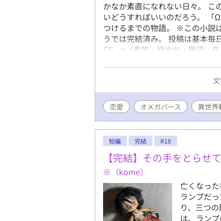
かなか素直になれない日々。 こ
いどうすればいいのだろう。 「
つけるまでの物語。 ※この小説
うでは完結済み。 投稿は基本毎日2
CP α（貴族・穏やか・敬語・
・ちょっと不思議な設定がある程
バースで本番ありなので、18歳
文
ルまえに※入れてあります。
恋愛
オメガバース
異世界
短編
完結
R18
【完結】その手をとらせ
※（kome）
亡くなった
ランプだっ
り、三つの
は、ランプ