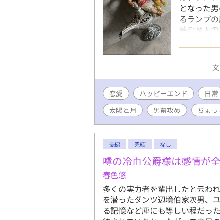
となった男
るランプの
蔑む魔人の
かれていく
の来歴を知
りたいと手
文
り返しても
たランプの
恋愛
ハッピーエンド
編、魔人さ
日常
リング傾向
太陽と月
男前攻め
ちょっ
属性×月属
長編
完結
なし
噂の冷血公爵様は感情が
春色悠
多くの実力者を輩出したと云わ
を潜ったダンツ辺境伯家次男、
る記憶など塵にも等しい程だっ