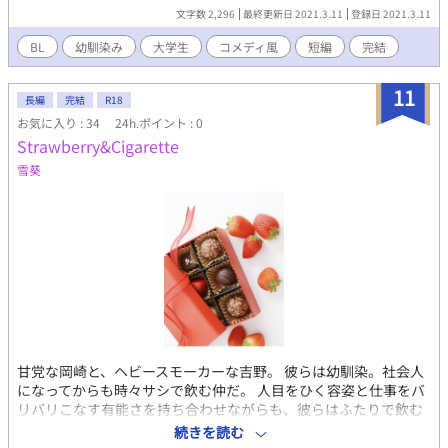
文字数 2,296
最終更新日 2021.3.11
登録日 2021.3.11
BL
幼馴染み
大学生
コメディ風
短編
完結
11
長編
完結
R18
お気に入り : 34
24h.ポイント : 0
Strawberry&Cigarette
雪葵
甘党な岡崎と、ヘビースモーカーな吉野。 彼らは幼馴染。社会人
になってからも時々サシで飲む仲だ。 人目をひく容姿と仕事をバ
リバリこなす有能さを持ち合わせながらも、彼らはふたりで飲む
時間が何より楽しみ。 何故かというと——？ 超ハイスペックなく
続きを読む
せにニブくて不器用、おまけに初々しい欲求てんこ盛り。そんな