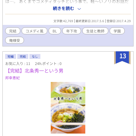
は…。 あくまでコメディタッチという事で。軽～いノリのお話だ
と思ってください。基本一話完結タイプの話になります。話の流
続きを読む
れは繋がってるけど、って感じですね。 私も気に入ってる話なの
で、お気に召したら何よりです。
文字数 42,769
最終更新日 2017.5.6
登録日 2017.4.29
完結
コメディ風
BL
年下攻
生徒と教師
学園
俺様受
13
短編
完結
なし
お気に入り : 11
24h.ポイント : 0
【完結】北条秀一という男
邦幸恵紀