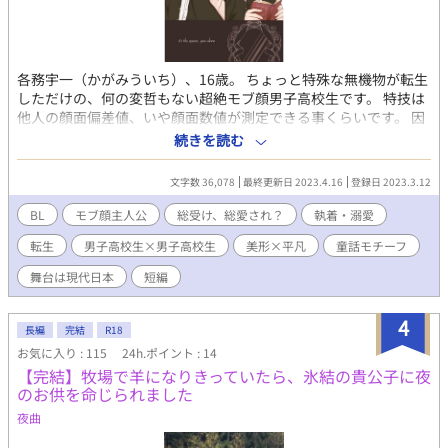
各務宇一（かがみういち）、16歳。 ちょっと特殊な無機物が転生
しただけの、何の変哲もない超絶モブ顔男子高校生です。 特技は
他人の顔面偏差値、いや顔面数値が測定できる事くらいです。 因
みに恋愛対象は女性。 よろしくお願いします。 ※ベースは白雪姫
続きを読む
のお話です。 ※転生キャラ、徐々に出てきます。 ※こちらの作品
はコメディ風味となっております。 ※ゆっくり更新です。 ※表紙
文字数 36,078
最終更新日 2023.4.16
登録日 2023.3.12
絵は友人の青氏に描いていただきました。
BL
モブ顔主人公
総受け、総愛され？
執着・溺愛
転生
男子高校生×男子高校生
美形×平凡
童話モチーフ
舞台は現代日本
短編
4
長編
完結
R18
お気に入り : 115
24h.ポイント : 14
【完結】牧場で羊になりきっていたら、氷結の貴公子に夜
のお供を命じられました
夜曲