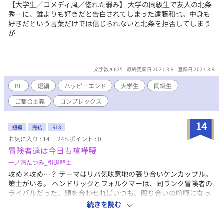
【大学生／コメディ風／惚れた弱み】 大学の同級生で友人の北条
秀一に、誰よりも好きだと告白されてしまった遠藤和也。中身も
好きだという言葉だけでは信じられないと北条を拒否してしまう
が――
文字数 9,625
最終更新日 2021.3.9
登録日 2021.3.9
BL
短編
ハッピーエンド
大学生
同級生
ご都合主義
コンプレックス
14
短編
完結
R18
お気に入り : 14
24h.ポイント : 0
冒険者達は今日も喧嘩腰
一ノ清たつみ_引退騎士
攻め×攻め…？ テーマはリバ気味意地の張り合いケンカップル。
策士がいる。 ヘンドリックとフォルクマーは、同ランク冒険者の
ライバルだった。顔を合わせればいつも、殴り合いの喧嘩になっ
た。 だがそんなある日、二人はギルドマスターによって喧嘩を禁
続きを読む
止され、強制的にパーティを組まされてしまう事になった。 無理
矢理同室にさせられた宿で、いつものように喧嘩になってしまう