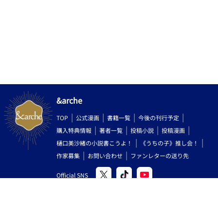
&arche
TOP
公式漫画
書籍一覧
今後の刊行予定
購入特典情報
著者一覧
投稿小説
投稿漫画
樋口美沙緒の小説書こうよ！
《うちの子》推し会！
作家募集
お問い合わせ
ファンレターの送り先
Official SNS
Copyright (C) 2000-2026 AlphaPolis Co.,Ltd. All Rights Reserved.