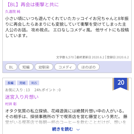
【BL】再会は衝撃と共に
が運命を切り開く、ファンタジーBLの冒険が幕を開ける！ 獣人
（攻）俺様皇太子（攻）無自覚美人（受） ＊マークがついた回
久遠院 純
には性的描写が含まれます。……なんだかちょっとコメディ風味
小さい頃にいつも遊んでくれていたカッコイイお兄ちゃんと8年振
もあり？ ＊攻めの二人は次第に互いを信頼しあう様になり、二人
りに再会したらあまりにも変貌していて衝撃を受けてしまった主
して受けを溺愛します。
人公のお話。 攻め視点。 エロなしコメディ風。 他サイトにも投稿
しています。
文字数 6,570
最終更新日 2020.6.2
登録日 2020.6.2
BL
短編
幼馴染
コメディ
ほのぼの
20
長編
完結
R15
お気に入り : 13
24h.ポイント : 0
迷宮入り片想い
村井 彰
オタク気質の私立探偵、花峰遊眞には絶賛片想い中の人がいる。
その相手は、探偵事務所の下で喫茶店を営む藤堂という男だ。 藤
堂がいる喫茶店で毎朝一杯のコーヒーを飲むことだけが、想いを
伝えられない花峰にとって唯一の楽しみだった。しかしそんなあ
続きを読む
る日、花峰の事務所に藤堂からの依頼が持ち込まれる。藤堂に頼