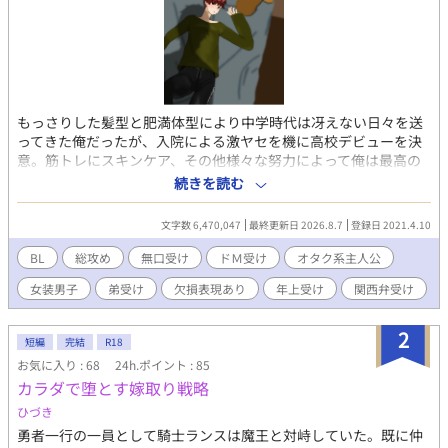
もっさりした髪型と肥満体型により中学時代は冴えない日々を送
ってきた俺だったが、入院による激ヤセを機に高校デビューを決
意。筋トレにスキンケア、その他様々な努力によって俺は最高の
ルックスとそこそこの自尊心を手に入れた！ 中学時代にやり込ん
続きを読む
だ乙ゲーやＢＬゲーを参考に、長身と美顔を武器に、名門男子校
の可愛い男子達を次々と攻略していく。 無口メカクレ男子、関西
文字数 6,470,047
最終更新日 2026.8.7
登録日 2021.4.10
弁のヤンキー、ビッチ系の女装男子、堅物メガネの副委員長、甘
え上手の現役アイドル、筋肉系の先輩、ワンコ系の後輩、父親違
BL
総攻め
無口受け
ドＭ受け
オタク系主人公
いの弟、弱りきった元いじめっ子、耽美な生徒会長にその露払い
女装男子
弟受け
欠損表現あり
年上受け
関西弁受け
の副会長、盲目の芸術家とその兄達、おかっぱ頭の着物男子、胡
散臭い糸目な美少年、寂しがりな近所の小学生にその色っぽい父
親、やる気のないひねくれ留年男子……選り取りみどりの男子達
2
短編
完結
R18
には第一印象をひっくり返す裏の顔が！？ ──以下注意事項──
お気に入り : 68
24h.ポイント : 85
※『』は電話やメッセージアプリのやり取りなど、（）は主人公
カラダで堕とす嫁取り戦略
の心の声など、《》は主人公に聞き取り理解出来なかった外国語
など。 ※主人公総攻め。主人公は普通に浮気をします。 ※主人公
ひづき
の心の声はうるさめ＆オタク色濃いめ。 ※受け達には全員ギャッ
勇者一行の一員として騎士ランスは魔王と対峙していた。既に仲
プがあります。 ※登場人物のほとんどは貞操観念、倫理観などな