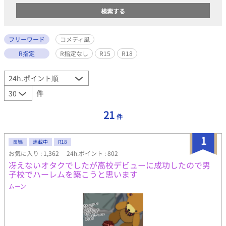
フリーワード
コメディ風
R指定
R指定なし
R15
R18
件
21
件
1
長編
連載中
R18
お気に入り : 1,362
24h.ポイント : 802
冴えないオタクでしたが高校デビューに成功したので男
子校でハーレムを築こうと思います
ムーン