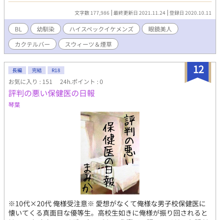
二人のジレジレな恋の行方を描く、コメディ風BLです。 ✳︎第9回
文字数 177,986
最終更新日 2021.11.24
登録日 2020.10.11
BL小説大賞参加作品です。作品を楽しんでいただけましたら、是
非投票ボタンをポチッとしてやってくださいませ(*´꒳`*)泣いて喜
BL
幼馴染
ハイスペックイケメンズ
眼鏡美人
びます！！（投票受付期間:11/1〜11/30）
カクテルバー
スウィーツ＆煙草
12
長編
完結
R18
お気に入り : 151
24h.ポイント : 0
評判の悪い保健医の日報
琴葉
※10代×20代 俺様受注意※ 愛想がなくて俺様な男子校保健医に
懐いてくる真面目な優等生。高校生如きに俺様が振り回されると