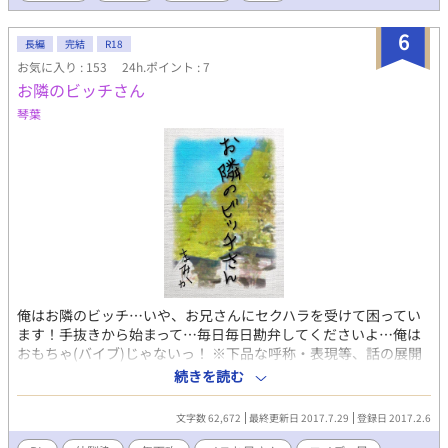
6
長編
完結
R18
お気に入り : 153
24h.ポイント : 7
お隣のビッチさん
琴葉
俺はお隣のビッチ…いや、お兄さんにセクハラを受けて困ってい
ます！手抜きから始まって…毎日毎日勘弁してくださいよ…俺は
おもちゃ(バイブ)じゃないっ！ ※下品な呼称・表現等、話の展開
上わざと使ってある部分があります。苦手な方は閲覧注意です。
続きを読む
★3月より毎週土曜日更新予定★
文字数 62,672
最終更新日 2017.7.29
登録日 2017.2.6