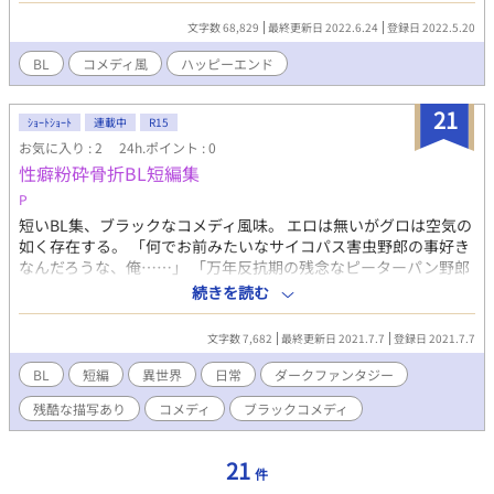
られた事に喜んで舞い上がる花峰だったが、別件の依頼で訪れた
文字数 68,829
最終更新日 2022.6.24
登録日 2022.5.20
ラブホテルの中に入っていく藤堂の姿を目撃してしまい……
BL
コメディ風
ハッピーエンド
21
ｼｮｰﾄｼｮｰﾄ
連載中
R15
お気に入り : 2
24h.ポイント : 0
性癖粉砕骨折BL短編集
P
短いBL集、ブラックなコメディ風味。 エロは無いがグロは空気の
如く存在する。 「何でお前みたいなサイコパス害虫野郎の事好き
なんだろうな、俺……」 「万年反抗期の残念なピーターパン野郎
とならお似合いだと思うが？」 「大破した鍋なのに歪な蓋とピッ
続きを読む
チリハマってるのがスゲーわ、ジグソーパズルじゃねーんだか
ら」
文字数 7,682
最終更新日 2021.7.7
登録日 2021.7.7
BL
短編
異世界
日常
ダークファンタジー
残酷な描写あり
コメディ
ブラックコメディ
21
件