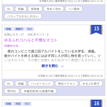
文字数 8,868
最終更新日 2022.11.29
登録日 2022.11.29
が――？ リバの尻＊開発から発想を得た。コメディ風味のバカッ
プルのよう。短編を書け、ウェーブに乗っかりました。 頭を空っ
BL
短編
冒険者
攻め×攻め
リバ風味
ぽにしてよんでください。おフェラはあるけど挿入はないよ。 ム
バカップルかもしれない
ーンさんにも乗っけております。
15
短編
連載中
R18
お気に入り : 17
24h.ポイント : 0
ゆるふわコハルと不憫なマコト
白縁あかね
夜のコンビニで週三回アルバイトをしている大学生、湖遙。
彼がバイトを終える頃には必ず同じ人が同じ物を買っていく。ソ
レはそのうち、その客に巨根とあだ名がつく原因になるかもしれ
ない物で……。 モテるのにアレが大き過ぎて振られまくる残念
続きを読む
イケメン社会人真×『セックスは後腐れなく』がモットーのゆる
ふわ系大学生湖遙 付き合っていると思っている真とセフレだと
文字数 41,303
最終更新日 2024.11.11
登録日 2024.10.24
思っている湖遙のすれ違いコメディ風BL。 R18指定話には表記
します。 受けがモブと致している事を連想させる表現有り。
BL
短編
ハッピーエンド
残念イケメン
ゆるふわ男子
一部無理矢理表現ありますが、最終的にはハッピーエンドです。
現代BL
本編完結済/以後番外編
全11話、本編完結済み。 そのうち番外編更新する、かも？
16
短編
完結
R15