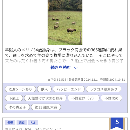
羊獣人のメリノ34歳独身は、ブラック商会での365連勤に疲れ果
て、癒しを求めて羊の姿で牧場に潜り込んでいた。 そこにやって
来たのは荒くれ者の海の男たちで…？ 船上で出会った氷の貴公子
は、思っていた以上の尊いお方で！？そこで得たお仕事は、なん
続きを読む
と羊花魁としての夜のお供…！！ メリノの運命やいかに！？ ※X
で呟いていた洋上での羊の扱いから発想を得たお話です #ラブコ
文字数 82,538
最終更新日 2024.12.1
登録日 2024.10.31
メ？ #羊の用途 #海の男 #溺愛 #不器用 #年上受け #獣
人 #ファンタジーBL #羊獣人 #軍人 #商会 #肉食獣人 #シリアス
R18シーンあり
獣人
ハッピーエンド
ラブコメ要素あり
多少ありのコメディ風 #第12回BL小説大賞 #第13回BL大賞 #
下剋上
天然受けが攻めを翻弄
不憫受け（？）
不憫攻め
殿下 #王太子 #黒豹獣人 #健気受け #アホの子受け
氷の貴公子
第13回BL大賞
5
長編
完結
R18
お気に入り : 624
24h.ポイント : 7