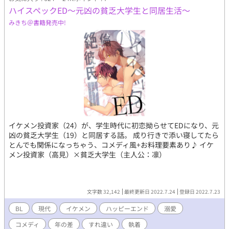
ハイスペックED～元凶の貧乏大学生と同居生活～
みきち＠書籍発売中!
イケメン投資家（24）が、学生時代に初恋拗らせてEDになり、元
凶の貧乏大学生（19）と同居する話。 成り行きで添い寝してたら
とんでも関係になっちゃう、コメディ風+お料理要素あり♪ イケ
メン投資家（高見）×貧乏大学生（主人公：凛）
文字数 32,142
最終更新日 2022.7.24
登録日 2022.7.23
BL
現代
イケメン
ハッピーエンド
溺愛
コメディ
年の差
すれ違い
執着