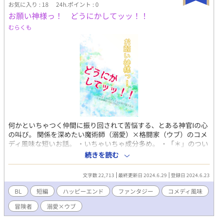
お気に入り : 18
24h.ポイント : 0
お願い神様っ！ どうにかしてッッ！！
むらくも
何かといちゃつく仲間に振り回されて苦悩する、とある神官Iの心
の叫び。 関係を深めたい魔術師（溺愛）×格闘家（ウブ）のコメ
ディ風味な短いお話。 ・いちゃいちゃ成分多め。 ・「＊」のつい
たお話は他に比べて背後注意度が強め。 ・元は会話比率30％の縛
続きを読む
りをつけて書いていたものなので、地の文がかなり少なめ。
※「お前じゃなきゃダメなんだ」後の短いお話です。
文字数 22,713
最終更新日 2024.6.29
登録日 2024.6.23
BL
短編
ハッピーエンド
ファンタジー
コメディ風味
冒険者
溺愛×ウブ