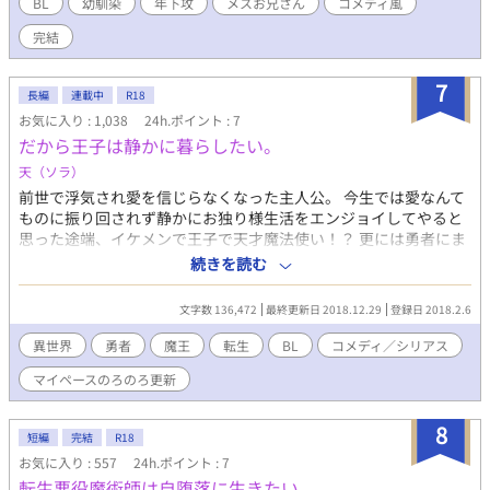
BL
幼馴染
年下攻
メスお兄さん
コメディ風
完結
7
長編
連載中
R18
お気に入り : 1,038
24h.ポイント : 7
だから王子は静かに暮らしたい。
天（ソラ）
前世で浮気され愛を信じらなくなった主人公。 今生では愛なんて
ものに振り回されず静かにお独り様生活をエンジョイしてやると
思った途端、イケメンで王子で天才魔法使い！？ 更には勇者にま
で選ばれて…。 目立ちたくないのに何このオプションは嫌がらせ
続きを読む
ですか？ 今日も今日とて様々な雑務に追われる主人公の未来は前
途多難です。 理想のお独り様生活は果たしてどうなることや
文字数 136,472
最終更新日 2018.12.29
登録日 2018.2.6
ら……。 コメディ風味ですが、それなりにシリアスもあったりし
ますm(_ _)m R18は展開が遅め、もしくは保険です。 ＊旧タイト
異世界
勇者
魔王
転生
BL
コメディ／シリアス
ル『だから王子は愛を信じない』をベースに加筆修正し、内容が
マイペースのろのろ更新
変更になるため題名も変えました。 ＊更新は只今不定期となって
おります。途中都合で変更する場合があります。よろしくお願い
しますm(_ _)m ＊手直しが更新後行われる場合があります。文章
8
短編
完結
R18
がおかしい場合や誤字脱字なるべく事前にとは思いますが、間に
お気に入り : 557
24h.ポイント : 7
合ない場合申し訳ありません(>_<) ＊章の都合上、7月3日番外編
転生悪役魔術師は自堕落に生きたい
を本編前に置かせていただきました。内容は変わりませんので、