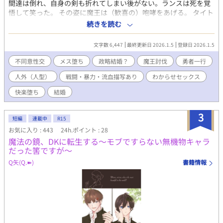
間達は倒れ、自身の剣も折れてしまい後がない。ランスは死を覚
どが欠けています。 ※切り傷、火傷、手足の欠損、視覚障害等の
悟して笑った。 その姿に魔王は（歓喜の）咆哮をあげる。 タイト
特徴を持つ受けが登場し、その描写があります。 ※受け同士の絡
ル通りです。 無理やりモノを書きたかったはずなのに、どうして
続きを読む
みがあります(ほぐし合い、キス等) ※コメディ風味です、あくま
もコメディ風味になってしまう。悲壮感は迷子。騎士受け。
で風味です。 ※タイトルの後に（）でメインの登場人物名を記し
てあります。順次全話実装予定です。 ×がある場合は性的描写
文字数 6,447
最終更新日 2026.1.5
登録日 2026.1.5
アリ、＋の場合は軽い絡みまでとなっております。
不同意性交
メス堕ち
政略結婚？
魔王討伐
勇者一行
人外（人型）
戦闘・暴力・流血描写あり
わからせセックス
快楽堕ち
結婚
3
短編
連載中
R15
お気に入り : 443
24h.ポイント : 28
魔法の鏡、DKに転生する〜モブですらない無機物キャラ
だった筈ですが〜
Q矢(Q.➽)
書籍情報