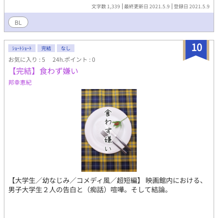
開までは時間がかかりそうです。 コメディ風味。和は結局、誰を
文字数 1,339
最終更新日 2021.5.9
登録日 2021.5.9
選ぶのか？
BL
10
ｼｮｰﾄｼｮｰﾄ
完結
なし
お気に入り : 5
24h.ポイント : 0
【完結】食わず嫌い
邦幸恵紀
【大学生／幼なじみ／コメディ風／超短編】 映画館内における、
男子大学生２人の告白と（痴話）喧嘩。そして結論。