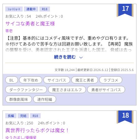
17
ｼｮｰﾄｼｮｰﾄ
連載中
R18
お気に入り : 54
24h.ポイント : 0
サイコな勇者と魔王様
零壱
【注意】基本的にはコメディ風味ですが、重めやグロ有ります。
※付けてあるので苦手な方は回避お願い致します。 【再掲】 魔族
の襲撃を受け、勇者認定された王子を派遣した国王。 脅威は去っ
たが勇者は戻らなかった。 そんなある日、王の元に一通の手紙が
続きを読む
届いた。 手紙風や会話文、メモ形式のショートショート。 サラッ
とどうぞ。 2024年にムーンライトノベルズにて掲載した最初期作
文字数 18,244
最終更新日 2026.6.12
登録日 2025.5.6
品（修正ver）です。 気まぐれ更新です。ご容赦ください。 「拝
啓」の使用法ですが、あえて今のように使っております。 お手紙
BL
年下攻め
サイコパス
魔王と勇者
ラブコメ
やメールなどで拝啓敬具を使用される方は必ず確認してからご使
ダークファンタジー
魔王さまはエルフ
勇者がサイコパス
用下さいませ。
群像劇風味
連作短編
18
長編
完結
R18
お気に入り : 250
24h.ポイント : 0
異世界行ったらボクは魔女！
ゆうきぼし/優輝星