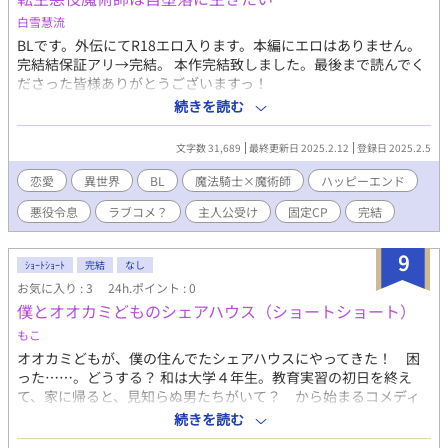
お気をつけ下さい。
白雪慧流
BLです。外伝にてR18エロ入ります。本編にエロはありません。
完結結保証アリ→完結。 本作完結致しました。最後まで読んでく
ださった皆様ありがとうございますっ！
━━━━━━━━━━━━━━━ 最年少魔術師ガーネット・グラ
続きを読む
ナートは、今いる世界が前世妹がハマっていたRPG乙女ゲームの
一つであると気付く。 更に、ガーネットは聖女に恋情を抱き、己
文字数 31,689
最終更新日 2025.2.12
登録日 2025.2.5
だけのものにするために、魔王と手を組み、王族、否、国の破滅
を目論見処される悪役であった。 ただし、それを知ったところ
恋愛
異世界
BL
魔法騎士×魔術師
ハッピーエンド
で、前世酒と煙草とパチンコがあれば生きていけた無気力ダメ中
悪役令息
ラブコメ？
主人公受け
固定CP
完結
年であったため、特段破滅を気にすることもなかった。なるよう
になれ精神である。 しかし、そこにガーネット同様最年少で魔法
騎士となった、一つ下の青年、ラドライト・スペクトロが現れ
9
ｼｮｰﾄｼｮｰﾄ
完結
なし
た。 「こいつ、聖女の護衛じゃねぇか！」 ヤンデレ気味聖女の護
お気に入り : 3
24h.ポイント : 0
衛のはずの攻略対象×中身中年の悪役天才魔術師、のラブコメで
僕とオオカミどものシェアハウス（ショートショート）
す。 多分……ラブコメです…作者がコメディ苦手なので、あまり
コメディ風味はないかもしれません。 楽しんでいただけましたら
もこ
幸いです。
オオカミどもが、僕の住んでたシェアハウスにやってきた！ 困
った……。どうする？ 和は大学４年生。教育実習の初日を終え
て、家に帰ると、見知らぬ男たちがいて？ から始まるコメディ
風味。 貴方だったら誰とCPにしますか？ 本編に先立ち、作者が
続きを読む
勝手にSSを書きました。本編は結構シリアス、のはず。本編の公