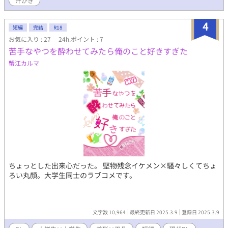
汗かき
4
短編
完結
R18
お気に入り : 27
24h.ポイント : 7
苦手なやつを酔わせてみたら俺のこと好きすぎた
蟹江カルマ
ちょっとした出来心だった。 堅物残念イケメン×騒々しくてちょ
ろい丸顔。大学生同士のラブコメです。
文字数 10,964
最終更新日 2025.3.9
登録日 2025.3.9