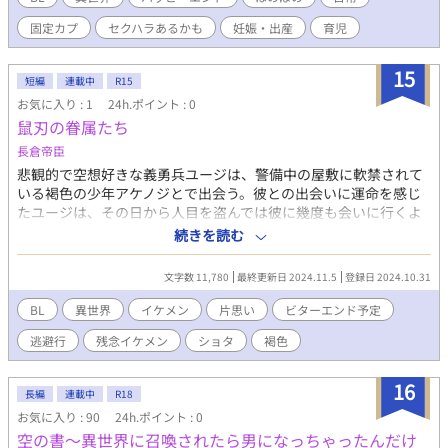
固定カプ
セクハラあるかも
妊娠・出産
育児
15
短編
連載中
R15
お気に入り : 1
24h.ポイント : 0
鼠刃の眷属たち
長倉帝臣
悲観的で空想好きな義勇兵ユージは、警備中の屋敷に軟禁されて
いる褐色の少年アケノジとで出会う。彼との出会いに運命を感じ
たユージは、その日から人目を盗んでは彼に幾度も会いに行くよ
うになる。そして彼の軟禁の理由を知ったユージは彼と共に街を
続きを読む
抜け出すことを決断するのだった。二人の過酷で孤独な逃避行が
始まる。 ※やんちゃな異国系の褐色少年(アケノジ)と空想好きの
文字数 11,780
最終更新日 2024.11.5
登録日 2024.10.31
捻くれ美青年(ユージ)の恋物語です
BL
異世界
イケメン
片思い
ビターエンド予定
逃避行
残念イケメン
ショタ
褐色
16
長編
連載中
R18
お気に入り : 90
24h.ポイント : 0
空の書～異世界に召喚されたら男になっちゃったんだけ