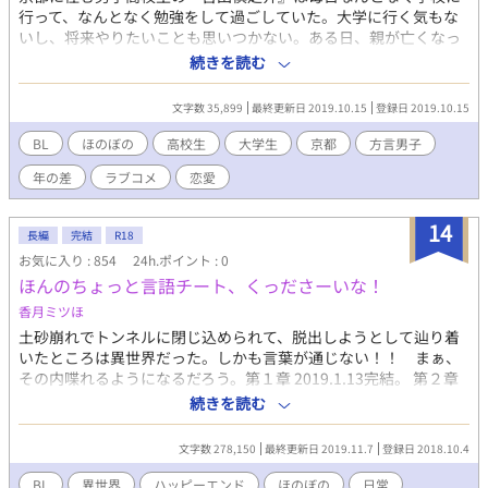
行って、なんとなく勉強をして過ごしていた。大学に行く気もな
いし、将来やりたいことも思いつかない。ある日、親が亡くなっ
た知人から祇園に京町屋を譲り受けたので、貸し出そうと言うの
続きを読む
だ。そこで最初の住人がやってきた。イギリスと日本のハーフ
で、博多から来たと言う大学一年生の『古賀ジャクソン詩音』
文字数 35,899
最終更新日 2019.10.15
登録日 2019.10.15
（凄い濃い名前の持ち主 笑）。美形な上に、京大生。なのに、
生活力が壊滅的！ひょんなことがきっかけで、古賀さんのため
BL
ほのぼの
高校生
大学生
京都
方言男子
に、ちゃんと栄養のあるご飯を毎日作ることとなった慎之介は、
年の差
ラブコメ
恋愛
そんな古賀さんに密やかに想いを寄せる。 幼馴染の自称恋愛マス
ターヤンキー（彼女なし）『高橋祐介』にも支えられながら、古
賀さんを振り向かせようと頑張る慎之介。 そんな中、古賀さんに
14
長編
完結
R18
出会ったことで、たくさんの知らない感情が溢れてくる。 でも、
お気に入り : 854
24h.ポイント : 0
男同士という壁にどうしてもぶつかってしまって、、、？ 二人の
ほんのちょっと言語チート、くっださーいな！
方言男子『残念イケメン大学生』×『恋愛経験０、女子力高め男
子高校生』が繰り広げる、ゆるキュンラブコメディ!
香月ミツほ
土砂崩れでトンネルに閉じ込められて、脱出しようとして辿り着
いたところは異世界だった。しかも言葉が通じない！！ まぁ、
その内喋れるようになるだろう。第１章 2019.1.13完結。 第２章
「おお！っと王都で驚いた」2019.4.30スタート！ここからはそれ
続きを読む
ほど視点入れ替わりません。 魔法は生活が便利になる程度で、な
くても生活できます。主人公は幼くなったりしっかりしたり、相
文字数 278,150
最終更新日 2019.11.7
登録日 2018.10.4
手によって変わります。攻めは残念イケメンです。（私の趣味
で）
BL
異世界
ハッピーエンド
ほのぼの
日常