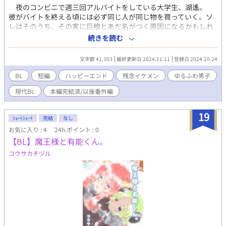
夜のコンビニで週三回アルバイトをしている大学生、湖遙。
彼がバイトを終える頃には必ず同じ人が同じ物を買っていく。ソ
レはそのうち、その客に巨根とあだ名がつく原因になるかもしれ
ない物で……。 モテるのにアレが大き過ぎて振られまくる残念
続きを読む
イケメン社会人真×『セックスは後腐れなく』がモットーのゆる
ふわ系大学生湖遙 付き合っていると思っている真とセフレだと
文字数 41,303
最終更新日 2024.11.11
登録日 2024.10.24
思っている湖遙のすれ違いコメディ風BL。 R18指定話には表記
します。 受けがモブと致している事を連想させる表現有り。
BL
短編
ハッピーエンド
残念イケメン
ゆるふわ男子
一部無理矢理表現ありますが、最終的にはハッピーエンドです。
現代BL
本編完結済/以後番外編
全11話、本編完結済み。 そのうち番外編更新する、かも？
19
ｼｮｰﾄｼｮｰﾄ
完結
なし
お気に入り : 4
24h.ポイント : 0
【BL】魔王様と有能くん。
コウサカチヅル