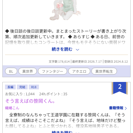
◆ 後日談の後日談更新中。まとまったストーリーが書き上がり次
第、順次追加更新していきます。 ◆ あらすじ ◆ ある日、前世の
記憶を取り戻したコンラートは、今世もモテそうにない貧弱ドワ
ーフであることに絶望する。しかし嘆いていても仕方ない。せっ
続きを読む
かくだから、なけなしの知識チートで無双でもするかな。と思っ
ていた時代が、俺にもありました。なぜクズ野郎にばかりモテる
文字数 178,614
最終更新日 2026.7.17
登録日 2024.8.12
のか。解せぬ。 ◆ 全編クズ×合法ショタ ◆ コンラート（18）ド
ワーフ細工師、貧弱合法ショタ ◆ ディルク（24）人間族戦斧使
BL
異世界
ファンタジー
アホエロ
異世界転生
い、ガチムチ残念イケメン ◆ フロル（？）小人族斥候、美ショタ
◆ アールト（約350）エルフ族レンジャー、腹黒麗人 ◆ アイヴァ
2
ン（17）人間族王太子、ボンクライケメン ◆ バルドゥル（26）
長編
完結
R18
人間族神官、一見善人 （ここではネタバレは記載しておりませ
お気に入り : 1,044
24h.ポイント : 35
ん） ◆ 主人公総受け。攻めは全員クズです。モラルはありませ
そう言えばの笹岡くん。
ん。生温かい目でお楽しみください。 ◆ R18シーンを含む話には
織緒こん
書籍情報
※印を付けてあります。結構な割合で付いてますのでご注意くだ
全寮制のなんちゃって王道学園に在籍する笹岡くんは、『そう
さい。 ◆ 他サイトにも掲載しています。 ◆ 表紙はトリュフ先生
言えば、成績はそこそこだよね』『そう言えば、地味だけど整っ
（X: @trufflechocolat）に描いていただきました。トリュフ先生
た顔してるよね』とふと気づかれる、埋没系地味男子である。
ありがとうございます！
チャラ男会計伊集院は、そんな笹岡くんに突然のフォーリンラ
続きを読む