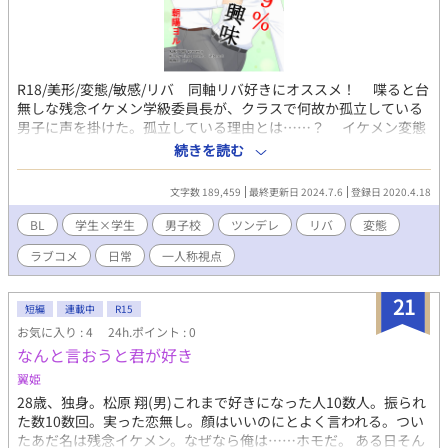
R18/美形/変態/敏感/リバ 同軸リバ好きにオススメ！ 喋ると台
無しな残念イケメン学級委員長が、クラスで何故か孤立している
男子に声を掛けた。孤立している理由とは……？ イケメン変態
委員長×超敏感ツンデレの男子校青春ラブコメディ。 ※諸事情
続きを読む
により、打ち切りになりました。 ※一人称視点で二人の視点が
切り替わりながら話が進んでいきます。タイトルを見て判断して
文字数 189,459
最終更新日 2024.7.6
登録日 2020.4.18
ください。 ※R18なので18歳未満は閲覧を控えてください。閲
覧は自己責任でお願い致します。
BL
学生×学生
男子校
ツンデレ
リバ
変態
ラブコメ
日常
一人称視点
21
短編
連載中
R15
お気に入り : 4
24h.ポイント : 0
なんと言おうと君が好き
翼姫
28歳、独身。松原 翔(男)これまで好きになった人10数人。振られ
た数10数回。実った恋無し。顔はいいのにとよく言われる。つい
たあだ名は残念イケメン。なぜなら俺は……ホモだ。 ある日そん