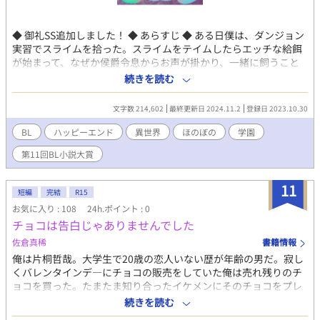
◆ 御礼SS追加しました！ ◆ あらすじ ◆ ある日僕は、ダンジョン
実習でスライムを拾った。スライムをテイムしたらエッチな給餌
が始まって、なぜか侯爵令息からお声が掛かり、一緒に飼うこと
になってしまって、気が付いたら恋人に？！ いきなり背後注意で
続きを読む
す。 ◆ ジャスパー・ジュール（Jasper Joule） ジュール子爵家三
男。 薄い茶髪に翠玉の目、頬にそばかす。ちょっと童顔で線の細
文字数 214,602
最終更新日 2024.11.2
登録日 2023.10.30
いガリ勉タイプ。 運動神経はからっきし、と本人は思っている。
従魔はスライムのローム。 ◆ キース・ケラハー（Keith
BL
ハッピーエンド
異世界
ほのぼの
学園
Kellegher） ケラハー侯爵家次男。 赤髪赤目、オレンジ寄り。脳
第11回BL小説大賞
筋。人前での一人称は僕、心の中では俺。 腹黒残念イケメン。声
はテノール。 ジャスパーからスライムのロームを借り受けること
になった。 ◆ ローレンス・リドゲート（Laurence Lydgate） リ
11
短編
完結
R15
ドゲート伯爵家四男。 黒髪黒目。ストレートの長髪、鋭い目つ
お気に入り : 108
24h.ポイント : 0
き、無愛想。一人称は私。 無自覚俺様。女子生徒からはクールな
チョコは告白じゃありませんでした
イケメン枠で人気がある。 従魔はLeonard レナード、翼を生やし
た赤目の黒蛇。 ◆ R18シーンを含む話には、サブタイトルに※印
佐倉真稀
書籍情報
をつけています。そしてほとんど付いています。ご注意くださ
俺は片桐哲哉。大学生で20歳の恋人いない歴が年齢の男だ。寂し
い。 ◆ 他サイトにも掲載しています。 ◆ 表紙はまめ先生
くバレンタインデ―にチョコの販売をしていた俺は売れ残りのチ
（@mamedanuki_bl）に描いていただきました。まめ先生あり
ョコを買った。たまたま知り合ったイケメンにそのチョコをプレ
がとうございます！
ゼントして…。 残念美人と残念イケメンの恋の話。 他サイトにも
続きを読む
掲載。