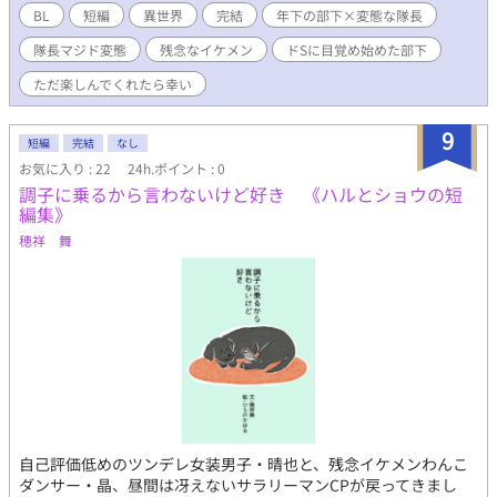
（https://shindanmaker.com/670596）の診断結果をお借りしま
BL
短編
異世界
完結
年下の部下×変態な隊長
した。 本のタイトル「勘違いにも恋がある」 本の帯「どこに出し
隊長マジド変態
残念なイケメン
ドSに目覚め始めた部下
ても恥ずかしい変態」ｗｗ この帯に恥じない変態を目指して書き
ました！
ただ楽しんでくれたら幸い
9
短編
完結
なし
お気に入り : 22
24h.ポイント : 0
調子に乗るから言わないけど好き 《ハルとショウの短
編集》
穂祥 舞
自己評価低めのツンデレ女装男子・晴也と、残念イケメンわんこ
ダンサー・晶、昼間は冴えないサラリーマンCPが戻ってきまし