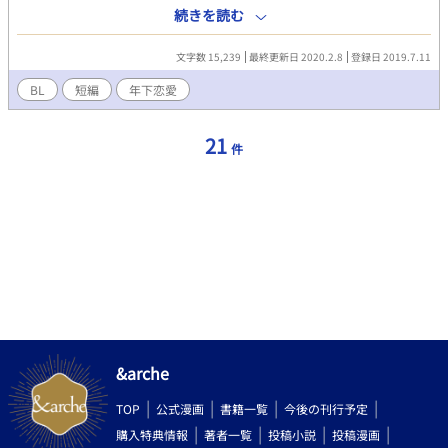
な俺は、自分はなぜ男を好きになってしまうのだろう…なんて無
続きを読む
駄なことを考えていると、突然転機が訪れる。 そこから始まる年
下恋愛。上手くいってると思いきや突如現れるライバル!?俺は一
文字数 15,239
最終更新日 2020.2.8
登録日 2019.7.11
体どうすれば？
BL
短編
年下恋愛
21
件
&arche
TOP
公式漫画
書籍一覧
今後の刊行予定
購入特典情報
著者一覧
投稿小説
投稿漫画