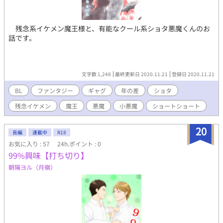
残念系イケメン魔王様と、有能なクール系ショタ悪魔くんのお
話です。
文字数 1,248
最終更新日 2020.11.21
登録日 2020.11.21
BL
ファンタジー
ギャグ
年の差
ショタ
残念イケメン
魔王
悪魔
小悪魔
ショートショート
20
長編
連載中
R18
お気に入り : 57
24h.ポイント : 0
99%興味【打ち切り】
朝陽ヨル（月嶺）