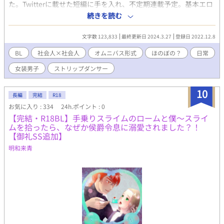
た。Twitterに載せた短編に手を入れ、不定期連載予定。基本エロ
無しです。本編『夜は異世界で舞う』を未読でもお楽しみいただ
続きを読む
けるように構成します。 桜文鳥（晴也）と黒ラブラドール（晶）
の表紙絵は、ひらのかほる様
文字数 123,833
最終更新日 2024.3.27
登録日 2022.12.8
https://www.instagram.com/kaoru_hirano/ にお願いしました！
結構仲良くやっている2人のイメージで描いていただきました。あ
BL
社会人×社会人
オムニバス形式
ほのぼの？
日常
りがとうございます！ ※無断転載・自作発言等、ひらの様の著
女装男子
ストリップダンサー
作権を侵害する行為はおやめください※ ☆エブリスタにも連載し
ています。
10
長編
完結
R18
お気に入り : 334
24h.ポイント : 0
【完結・R18BL】手乗りスライムのロームと僕〜スライ
ムを拾ったら、なぜか侯爵令息に溺愛されました？！
【御礼SS追加】
明和来青