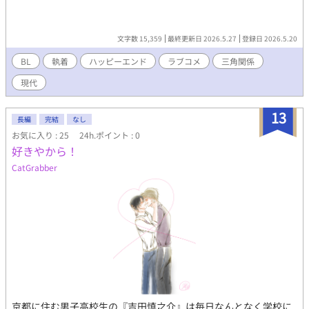
文字数 15,359
最終更新日 2026.5.27
登録日 2026.5.20
BL
執着
ハッピーエンド
ラブコメ
三角関係
現代
13
長編
完結
なし
お気に入り : 25
24h.ポイント : 0
好きやから！
CatGrabber
京都に住む男子高校生の『吉田慎之介』は毎日なんとなく学校に