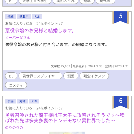
BL
大学生×大学生
美形×平凡
短編
現代BL
5
短編
連載中
R18
お気に入り : 315
24h.ポイント : 7
悪役令嬢のお兄様と結婚します。
ビーバー父さん
悪役令嬢のお兄様と付き合います。の続編になります。
文字数 15,607
最終更新日 2024.9.30
登録日 2023.4.21
BL
異世界コスプレイヤー
溺愛
残念イケメン
コメディ
6
長編
完結
R18
お気に入り : 145
24h.ポイント : 7
勇者召喚された魔王様は王太子に攻略されそうです〜喚
ばれた先は多夫多妻のトンデモない異世界でした〜
のりのりの