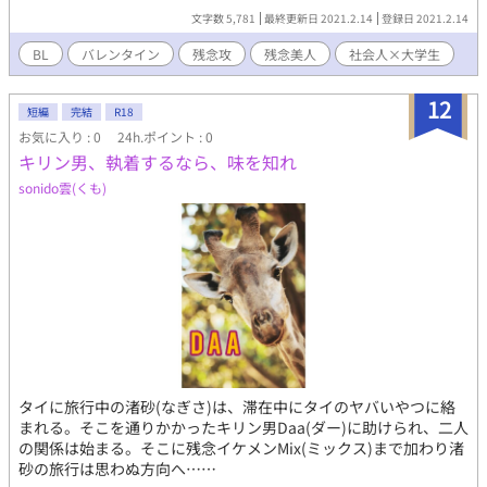
文字数 5,781
最終更新日 2021.2.14
登録日 2021.2.14
BL
バレンタイン
残念攻
残念美人
社会人×大学生
12
短編
完結
R18
お気に入り : 0
24h.ポイント : 0
キリン男、執着するなら、味を知れ
sonido雲(くも)
タイに旅行中の渚砂(なぎさ)は、滞在中にタイのヤバいやつに絡
まれる。そこを通りかかったキリン男Daa(ダー)に助けられ、二人
の関係は始まる。そこに残念イケメンMix(ミックス)まで加わり渚
砂の旅行は思わぬ方向へ……