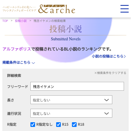
TOP
投稿小説
残念イケメンの検索結果
Submitted Novels
アルファポリス
で投稿されているBL小説のランキングです。
小説の投稿はこちら
掲載条件はこちら
×検索条件をクリアする
詳細検索
フリーワード
長さ
進行状況
R指定
R指定なし
R15
R18