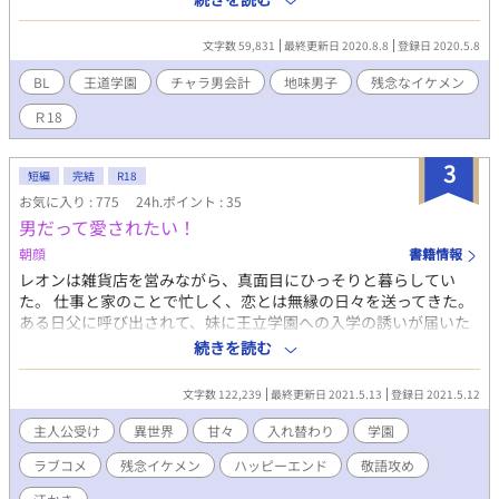
ブ。どこか抜けた笹岡くんを、なんとか振り向かせたい残念イケ
メンである。 妄想を現実にしたい伊集院と、華麗にスルーする
文字数 59,831
最終更新日 2020.8.8
登録日 2020.5.8
笹岡くんのお話です。 R 18は番外編で→番外編表記を『それか
ら編』に変更いたしました。 ⁂ ⁂ ⁂ ⁂ ⁂ ⁂ ⁂
BL
王道学園
チャラ男会計
地味男子
残念なイケメン
スマホのメモに残っていた昔の作品のサルベージ。『ヤマト〜』
Ｒ18
が進まないので、申し訳なくて⋯⋯。 作中『連れ子同士の兄
弟』を『継兄弟』と表記しています。『継兄弟』の正しい意味は
『異母兄弟』ですが、ニュアンス重視の地方ルールでそのままに
3
短編
完結
R18
いたします。ご了承くださいませ。
お気に入り : 775
24h.ポイント : 35
男だって愛されたい！
朝顔
書籍情報
レオンは雑貨店を営みながら、真面目にひっそりと暮らしてい
た。 仕事と家のことで忙しく、恋とは無縁の日々を送ってきた。
ある日父に呼び出されて、妹に王立学園への入学の誘いが届いた
ことを知らされる。 自分には関係のないことだと思ったのに、な
続きを読む
ぜだか、父に関係あると言われてしまう。 それには、ある事情が
あった。 そしてその事から、レオンが妹の代わりとなって学園に
文字数 122,239
最終更新日 2021.5.13
登録日 2021.5.12
入学して、しかも貴族の男性を落として、婚約にまで持ちこまな
いといけないはめに。 父の言うとおりの相手を見つけようとする
主人公受け
異世界
甘々
入れ替わり
学園
が、全然対象外の人に振り回されて、困りながらもなぜだか気に
ラブコメ
残念イケメン
ハッピーエンド
敬語攻め
なってしまい…。 苦労人レオンが、愛と幸せを見つけるために奮
闘するお話です。