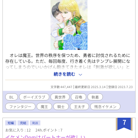
オレは魔王。世界の秩序を保つため、勇者に討伐されるために
存在している。ただ、毎回毎度、行き着く先はテンプレ展開にな
ってしまうのでいいかげん飽きてきたオレは「刺激が欲しい」と
女神にお願いしてみた。そして、女神に召喚された勇者といよい
続きを読む
よ対決……しようとしたら、いきなり、異世界召喚の魔法陣が発
動し、気がついたらオレは見知らぬ部屋にいた。 ここはどこ
文字数 447,447
最終更新日 2025.3.14
登録日 2023.7.23
だ？ オレの勇者はどこに行った？ と狼狽えるオレの前に、や
けにキラキラ眩しい王太子が現れ、オレの手を握り「どうか、ど
BL
ボーイズラブ
異世界
召喚
執着
うか……勇者様のお力をもって、この世界を魔王の手から救って
ファンタジー
魔王
騎士
王太子
残念イケメン
ください」とお願いされてしまう。 オレが勇者？ オレが魔王
を討伐？ いや、いや、いや。オレが魔王だけど？ 魔王が異世
界の魔王を討伐する？ 魔王が勇者に間違えらえて、異世界に召
7
短編
完結
R18
喚されてどうするんだ？ 色々なことがうやむやのまま、王太子
お気に入り : 12
24h.ポイント : 7
の強引さに流されるまま、オレは王城の客室に押し込められ、異
イケメンDomはパートナーが欲しい
世界引きこもり生活が始まってしまった……。 しかし、美形あ