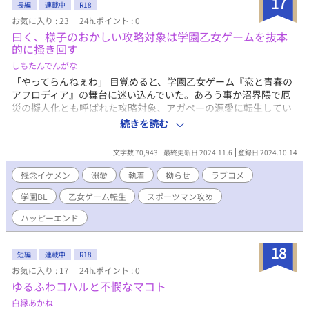
17
長編
連載中
R18
定です。 表紙は主人公ではなかったりします。 落書き増加分、表
お気に入り : 23
24h.ポイント : 0
紙を変えてゆくスタイルです。 詳細（簡単）は落書きページをど
曰く、様子のおかしい攻略対象は学園乙女ゲームを抜本
うぞです。
的に掻き回す
しもたんでんがな
「やってらんねぇわ」 目覚めると、学園乙女ゲーム『恋と青春の
アフロディア』の舞台に迷い込んでいた。あろう事か沼界隈で厄
災の擬人化とも呼ばれた攻略対象、アガペーの源愛に転生してい
た事に気が付いた俺は開き直って溶けかけたアイスを啜った。 掻
続きを読む
き回し役の源愛が人生を大きく躓くキッカケで前世の記憶を取り
戻すも既に後の祭り。 乙女ゲーム本番の学園生活が始まるまで残
文字数 70,943
最終更新日 2024.11.6
登録日 2024.10.14
り数年、何が何でも物語のキッカケとなるイベントを回避すると
決意した。 家族の為、友の為。 大義名分を引っ提げ、己がために
残念イケメン
溺愛
執着
拗らせ
ラブコメ
持ち前の推定愛嬌と厚かましさだけで襲い来るイベントと出歯亀
学園BL
乙女ゲーム転生
スポーツマン攻め
どもを次々と掻い潜る。 異変に気付いた時には時既に遅し。いつ
の間にか三国一の愛されもんになっていたバッタもん攻略対象の
ハッピーエンド
珍話開幕。 ※18overにはタイトルに※を付けます(後半予定)。 ※
乙女ゲームが舞台なので愛以外の攻略対象は背景が仄暗いです。
18
※箇条書きで書かれただけでは納得出来ない派閥なので全体的に
短編
連載中
R18
テンポが遅いです。
お気に入り : 17
24h.ポイント : 0
ゆるふわコハルと不憫なマコト
白縁あかね