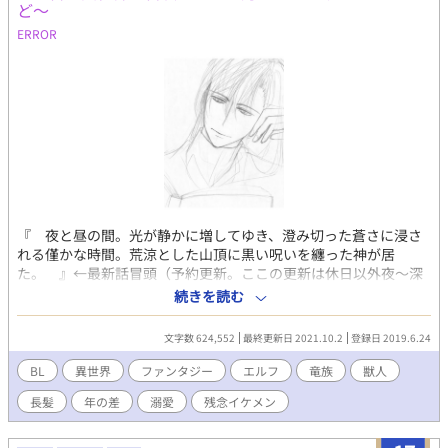
ど～
ERROR
『 夜と昼の間。光が静かに増してゆき、澄み切った蒼さに浸さ
れる僅かな時間。荒涼とした山頂に黒い呪いを纏った神が居
た。 』←最新話冒頭（予約更新。ここの更新は休日以外夜～深
夜になります） 今宮柚月（イマミヤユヅキ）は16歳の女子高
続きを読む
生。図書館で一冊の本を手に取ろうとしたら異世界へ飛んでしま
った。うーん、いい天気。空を落下してますけど！！神様の説明
文字数 624,552
最終更新日 2021.10.2
登録日 2019.6.24
とか加護とかないんですけど！！これは夢？ 男性に転換後、出会
った男に無理矢理ヤられほだされ、一緒に過ごす内に世界を知
BL
異世界
ファンタジー
エルフ
竜族
獣人
り、危機を知り、救ってゆく、そんなありふれた物語。 ★エロ☆
長髪
年の差
溺愛
残念イケメン
微エロ。 数字がないのは主人公以外の視点の回になります。 コロ
コロ更新ペースが変わるため、目次下段のフリースペースにお知
らせを載せています。マイペースな素人投稿。 ハッピーエンド予