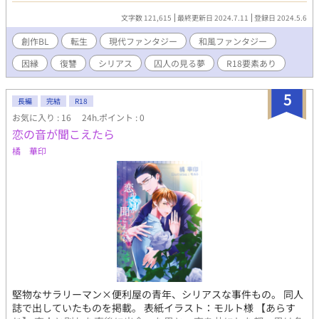
て霊力を高めていくように貴人様に言われます。 その必要性には
文字数 121,615
最終更新日 2024.7.11
登録日 2024.5.6
納得していても、これから先の自分の人生がそのためだけにある
事には納得しきれず、 タカトと共に最後の日まで楽しむことを決
創作BL
転生
現代ファンタジー
和風ファンタジー
めました。 二人で暮らしながら、二人で便利屋のバイトを始め、
因縁
復讐
シリアス
囚人の見る夢
R18要素あり
日々を丁寧に生きようとしていたところ、 タカトの父との接触が
徐々に増えていきます。 タカトとその父の雅貴の間にある軋轢。
その理由は、過去にありました。 出会いの全てが、過去とその罪
5
長編
完結
R18
に繋がり、その絡まりを解いていく。 二人の成長を描いた第二弾
お気に入り : 16
24h.ポイント : 0
です。
恋の音が聞こえたら
橘 華印
堅物なサラリーマン×便利屋の青年、シリアスな事件もの。 同人
誌で出していたものを掲載。 表紙イラスト：モルト様 【あらす