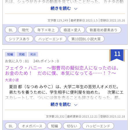
れは、シュウがカナタの動画を見ていたことだった。 カナタの動
画のファンであるシュウと、シュウが好みのタイプど真ん中のカ
続きを読む
ナタ。 それぞれの思惑を隠したままカナタの家に向かうことに。
しかしシュウは、カナタに隠していることがあった。それは、自
文字数 129,249
最終更新日 2023.1.5
登録日 2022.10.16
分が極道若頭の愛人であるという事実――……。 シュウとカナ
タ、そして二人を取り巻く人間たち。 それぞれの思いはどこに向
BL
現代
年下×年上
極道×愛人
執着攻め要素あり
かうのか。 料理動画クリエイター・カナタ×表向きは便利屋・シ
シリアスあり
ハッピーエンド
第10回BL小説大賞
ュウの、二人が結ばれるまでの物語。 ※同内容でムーンライトノ
ベルズ様でも投稿中です。 ※章が完結するごとに、pixivにも同内
容を投稿する予定となっております。 ※性描写シーンを含みま
11
短編
完結
R18
す。その場合はタイトルに「※」がつきます。目安にしてくださ
お気に入り : 81
24h.ポイント : 0
い。 ※一部、社会的ではない・暴力的な設定・表現を含みます。
フェイク・ハニー ～御曹司の擬似恋人になったのは、
※あらゆる団体、人物、事象とはなんら関わりありません。 （表
お金のため！ だのに僕、本気になってる……！？～
紙は写真フリー素材サイトからDLさせていただいたものをぼかし
加工したものです）
大波小波
夏目 都（なつめ みやこ）は、大学二年生の苦労人オメガだ。
弟たちを養うために、学生相手に便利屋を始めた。 次第にエ
スカレートして、ついには体を売ることも辞さなくなった、都。
そんな彼の元へ現れたのは、富豪の御曹司アルファ・神谷 雄翔
続きを読む
（かみや ゆうと）だ。 雄翔は都に、自分専属の便利屋になっ
て、疑似恋人を演じて欲しいと願い出た……！
文字数 20,332
最終更新日 2023.12.21
登録日 2023.12.18
BL
オメガバース
短編
切ない
ハッピーエンド