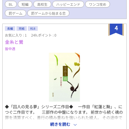
BL
短編
高校生
ハッピーエンド
ワンコ攻め
罰ゲーム
罰ゲームから始まる恋
4
長編
完結
R18
お気に入り : 1
24h.ポイント : 0
金糸と鶯
皆中透
◆「囚人の見る夢」シリーズ二作目◆ 一作目「紅蓮と黝」、に
つぐ二作目です。 三部作の中盤になります。 前世から続く魂の
罪を清算すべく、善行の積み重ねを強いられた綾人。 その途中で
過去の友人であったイトを祓い、大きな節目を超えました。 そし
続きを読む
て、ここから先にも大きな敵に出会う可能性があるため、 注意し