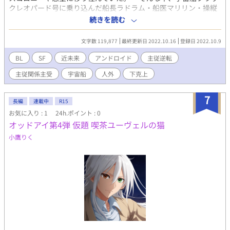
クレオパード号に乗り込んだ船長ラドラム・船医マリリン・操縦
士ロディは、便利屋を営んでいた。 船長ラドラムは、宇宙船の
続きを読む
Ａ．Ｉ．『プラチナ』を愛する一風変わった男。 そんなラドラ
ムの所に持ち込まれる仕事も、やはり一風変わっていて……？
文字数 119,877
最終更新日 2022.10.16
登録日 2022.10.9
ラドラムは年若き船長。爺様の代から受け継いでいるという、
ブラックレオパード号で今日も星の海に繰り出す。 だが船員へ
BL
SF
近未来
アンドロイド
主従逆転
の給料は、未払いの状態が続いていた。ラドラムの機嫌が良いと
主従関係主受
宇宙船
人外
下克上
きは、要注意だ。 「リスクのあとには、大金っていうメリット
が待ってるんだぜ？ この仕事を終えれば、二ヶ月分の給料が入
るんだ」 そう言って彼は笑う。 爪に火を点すようにこぢんま
7
長編
連載中
R15
りと続けてきた便利屋業だが、この仕事で彼らの生活は一変す
お気に入り : 1
24h.ポイント : 0
る。 大金と引き換えに連邦警察に追われる身となり、ラドラム
オッドアイ第4弾 仮題 喫茶ユーヴェルの猫
が愛していたはずの女性は男性となって彼らの前に現れる。物心
ついてから父親に頭を撫でられることさえ拒絶していたラドラム
小鷹りく
と、彼との恋の行方は？ 次々と巻き込まれる厄介な事件と、連
邦警察からは、逃げ切れるのか？ 誤解の愛情、身から出た錆、
地球外生命体に違法クローン、果たして事態は収束をみせるの
か！？ ＳＦの皮を被ったジェットコースターBLラブストーリ
ー！！