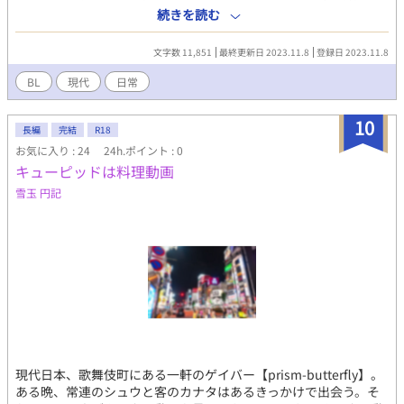
のであった （BLというにはキャラの年齢が高すぎるような気もし
続きを読む
ないでもないシリーズ）
文字数 11,851
最終更新日 2023.11.8
登録日 2023.11.8
BL
現代
日常
10
長編
完結
R18
お気に入り : 24
24h.ポイント : 0
キューピッドは料理動画
雪玉 円記
現代日本、歌舞伎町にある一軒のゲイバー【prism-butterfly】。
ある晩、常連のシュウと客のカナタはあるきっかけで出会う。そ