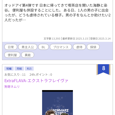
オッドアイ第4弾です 日本に帰ってきて喫茶店を開いた海静と染
谷。 便利屋も併設することにした。 ある日、1人の男の子に出会
ったが、どうも虐待されている様子。男の子をなんとか助けたい2
人だったが…
文字数 13,593
最終更新日 2025.3.15
登録日 2025.3.14
日常
男主人公
BL
ブロマンス
虐待
探偵
便利屋
異能
8
短編
完結
R15
お気に入り : 11
24h.ポイント : 0
ExtraFLAVA-エクストラフレイヴァ
狗嵜ネムリ