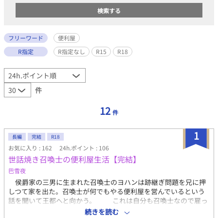
フリーワード
便利屋
R指定
R指定なし
R15
R18
件
12
件
1
長編
完結
R18
お気に入り : 162
24h.ポイント : 106
世話焼き召喚士の便利屋生活【完結】
巴雪夜
侯爵家の三男に生まれた召喚士のヨハンは跡継ぎ問題を兄に押
しつて家を出た。召喚士が何でもやる便利屋を営んでいるという
話を聞いて王都へと向かう。 これは自分も召喚士なので雇っ
てもらえないだろうかと便利屋へ向かえば、店主は名高い召喚士
続きを読む