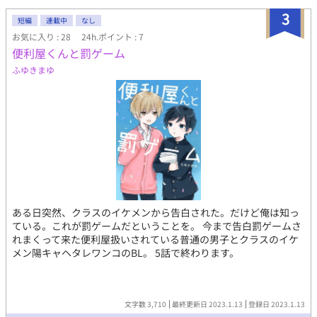
3
短編
連載中
なし
お気に入り : 28
24h.ポイント : 7
便利屋くんと罰ゲーム
ふゆきまゆ
ある日突然、クラスのイケメンから告白された。だけど俺は知っ
ている。これが罰ゲームだということを。 今まで告白罰ゲームさ
れまくって来た便利屋扱いされている普通の男子とクラスのイケ
メン陽キャヘタレワンコのBL。 5話で終わります。
文字数 3,710
最終更新日 2023.1.13
登録日 2023.1.13