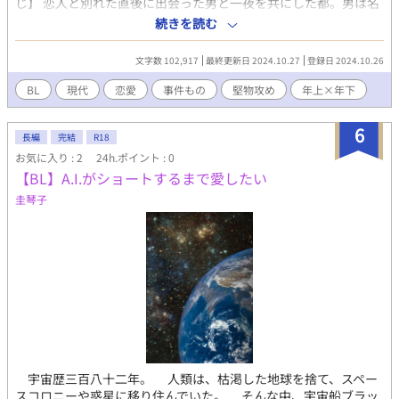
じ】 恋人と別れた直後に出会った男と一夜を共にした都。男は名
前も告げずに去っていったが、再会はすぐだった。都の勤める便
続きを読む
利屋に、依頼人として現れたのだ。 依頼の内容は、男・支倉の元
妻である洋子の素行調査。手がかりである洋子の手帳には、売春
文字数 102,917
最終更新日 2024.10.27
登録日 2024.10.26
の可能性を示す書き込みがあった。捜査を進めるうち、洋子が絞
殺体で発見され、さらに売春の相手と思われる男たちが殺されて
BL
現代
恋愛
事件もの
堅物攻め
年上×年下
いたことが明らかになる。 事件を追うかたわら、次第に支倉に惹
かれていくが……
6
長編
完結
R18
お気に入り : 2
24h.ポイント : 0
【BL】A.I.がショートするまで愛したい
圭琴子
宇宙歴三百八十二年。 人類は、枯渇した地球を捨て、スペー
スコロニーや惑星に移り住んでいた。 そんな中、宇宙船ブラッ