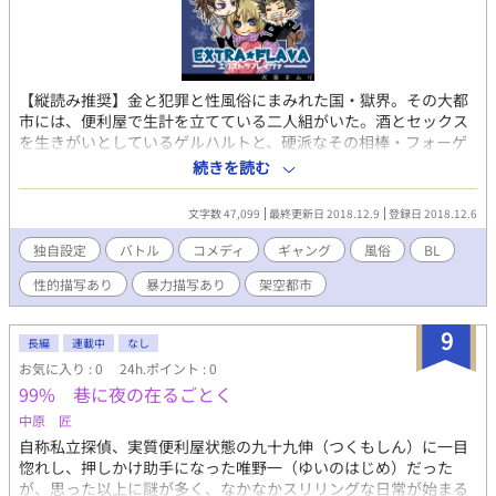
【縦読み推奨】金と犯罪と性風俗にまみれた国・獄界。その大都
市には、便利屋で生計を立てている二人組がいた。酒とセックス
を生きがいとしているゲルハルトと、硬派なその相棒・フォーゲ
ル。金次第で何でも請け負う二人は果たして獄界の星になれるの
続きを読む
か？
文字数 47,099
最終更新日 2018.12.9
登録日 2018.12.6
独自設定
バトル
コメディ
ギャング
風俗
BL
性的描写あり
暴力描写あり
架空都市
9
長編
連載中
なし
お気に入り : 0
24h.ポイント : 0
99% 巷に夜の在るごとく
中原 匠
自称私立探偵、実質便利屋状態の九十九伸（つくもしん）に一目
惚れし、押しかけ助手になった唯野一（ゆいのはじめ）だった
が、思った以上に謎が多く、なかなかスリリングな日常が始まる