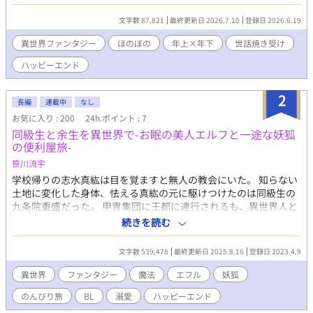
ジークフリートだった。「人手は欲しかったしいいぞ」と軽い感
じで雇われたヨハンは、彼のあまりのだらしなさ（家事スキル全
文字数 87,821
最終更新日 2026.7.10
登録日 2026.6.19
般アウト）に世話を焼いてしまう。 ジークフリートの世話を焼
きながら便利屋として働いていくうちに何故か、嫁として定着し
異世界ファンタジー
ほのぼの
年上×年下
世話焼き受け
ていってしまい―― だらしない天才召喚士×世話焼き召喚士の
ハッピーエンド
年上×年下BL ※R18シーンはラストまでありません。
2
長編
連載中
なし
お気に入り : 200
24h.ポイント : 7
同級生と余生を異世界で-お眠の美人エルフと一途な妖狐
の便利屋旅-
笹川流宇
学校帰りの志水真紘は目を覚ますと無人の教会にいた。 知らない
土地に変化した身体、怯える真紘の元に駆けつけたのは同級生の
九条院重盛だった。 甲冑集団に王都に連行されるも、異世界人と
してのお役目はさっくり終了。 異世界に来たけど、もうやること
続きを読む
がない。 そんなのんびりライフの予定が、次々と事件に巻き込ま
れていく。 受験も、人付き合いも、思春期のしがらみは全部地球
文字数 539,478
最終更新日 2025.8.16
登録日 2023.4.9
に置いてきた。 眠気に勝てない銀髪真面目エルフと一途な金髪チ
ャラ妖狐の男二人の、長い、永い余生。 イチャラブ＋なんちゃっ
異世界
ファンタジー
魔法
エフル
妖狐
てミステリ風味。 カップリング固定 重盛(妖狐)×真紘(エルフ) ※
のんびり旅
BL
溺愛
ハッピーエンド
カテゴリーをファンタジーからBLに変えました ※ムーンライトノ
ベルズ様にて同小説を公開