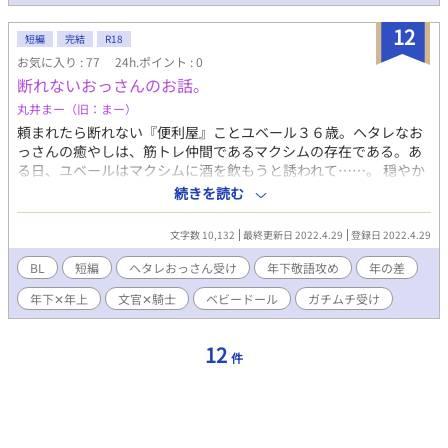
12
短編
完結
R18
お気に入り : 77
24h.ポイント : 0
断れないおっさんのお話。
丸井まー（旧：まー）
頼まれたら断れない『便利屋』ことユベール３６歳。ヘタレなお
っさんの癒やしは、筋トレ仲間であるマクシムの存在である。あ
る日、ユベールはマクシムに酒を飲もうと誘われて……。 穏やか
な地味文官（２６）✕ヘタレマッチョ騎士（３６） ※リクエスト
続きを読む
をくださった祭崎飯代様に捧げます。楽しいリクエストをありが
とうございました！！ ※ムーンライトノベルズさんでも公開して
文字数 10,132
最終更新日 2022.4.29
登録日 2022.4.29
おります。
BL
短編
ヘタレおっさん受け
年下敬語攻め
年の差
年下✕年上
文官✕騎士
ベビードール
ガチムチ受け
12
件