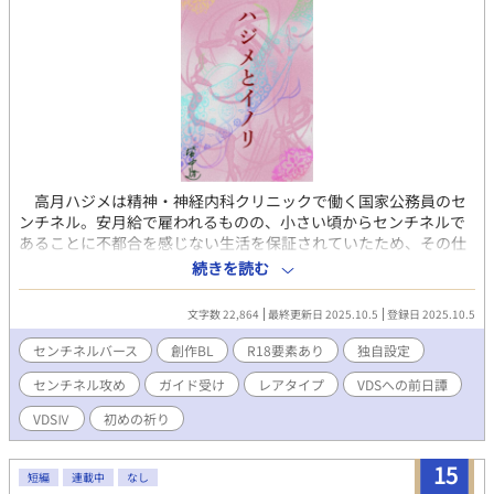
高月ハジメは精神・神経内科クリニックで働く国家公務員のセ
ンチネル。安月給で雇われるものの、小さい頃からセンチネルで
あることに不都合を感じない生活を保証されていたため、その仕
事を淡々とこなしていた。しかし、それは表向きの顔であって、
続きを読む
好きでもない相手に性的なケアを受け続けるうちに捻くれてしま
い、今は職務をこなしながら、裏で契約したクライアントからギ
文字数 22,864
最終更新日 2025.10.5
登録日 2025.10.5
ャラを貰う生活を送っている。 ある日、ハジメは同僚で密かに
片思いをしている相手である相原から、あるイベントへのお誘い
センチネルバース
創作BL
R18要素あり
独自設定
を受ける。そこで出会った青年に関して、不思議な経験をする事
センチネル攻め
ガイド受け
レアタイプ
VDSへの前日譚
に。そして、その翌日、相原から自分を探している人物がいると
聞いて……。 腹黒センチネル×純粋なガイド、『そんなの、あり
VDSⅣ
初めの祈り
えない』とハジメ自身が思ってしまったような、独自設定のセン
チネルバースです。
15
短編
連載中
なし