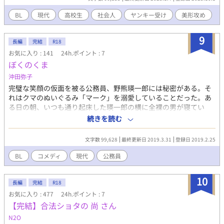
務員×家庭系土木作業員
BL
現代
高校生
社会人
ヤンキー受け
美形攻め
9
長編
完結
R18
お気に入り : 141
24h.ポイント : 7
ぼくのくま
沖田弥子
完璧な笑顔の仮面を被る公務員、野熊瑛一郎には秘密がある。そ
れはクマのぬいぐるみ「マーク」を溺愛していることだった。あ
る日の朝、いつも通り起床した瑛一郎の横に全裸の男が寝てい
た。彼は「俺は瑛一郎さんのマークだよ」と名乗るが、人間不信
続きを読む
でぬいぐるみのマークが世界のすべてである瑛一郎は信じようと
しない。愛嬌のあるマーク（人間）に世話を焼き、成り行きで彼
文字数 99,628
最終更新日 2019.3.31
登録日 2019.2.25
との同居生活を始めるが……。◆第17回角川ルビー小説大賞・最
終選考作品。本文は投稿時より若干の加筆修正を加えています。
BL
コメディ
現代
公務員
10
長編
完結
R18
お気に入り : 477
24h.ポイント : 7
【完結】合法ショタの 尚 さん
N2O