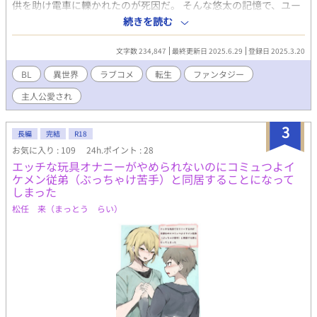
供を助け電車に轢かれたのが死因だ。 そんな悠太の記憶で、ユー
リは自分がとある乙女ゲームの悪役、それも雑魚死するタイプの
続きを読む
敵だと知る。 しかも、物語通りなら自分の享年は十七歳だ。なん
と前世よりも短い人生である。 自分の中の見知らぬ男の性格と自
文字数 234,847
最終更新日 2025.6.29
登録日 2025.3.20
分の性格の悪さが混ざって新生ユーリ・アーヴィンとなったユー
リは、せめて前世の死亡年齢を越えることを目標に脱・クソ雑魚
BL
異世界
ラブコメ
転生
ファンタジー
悪役令息を目指すことにした。 地味で平穏な人生を送るべく、と
主人公愛され
りあえず定時退社が出来て給料が安定する国家公務員を将来の夢
に設定した。
3
長編
完結
R18
お気に入り : 109
24h.ポイント : 28
エッチな玩具オナニーがやめられないのにコミュつよイ
ケメン従弟（ぶっちゃけ苦手）と同居することになって
しまった
松任 来（まっとう らい）