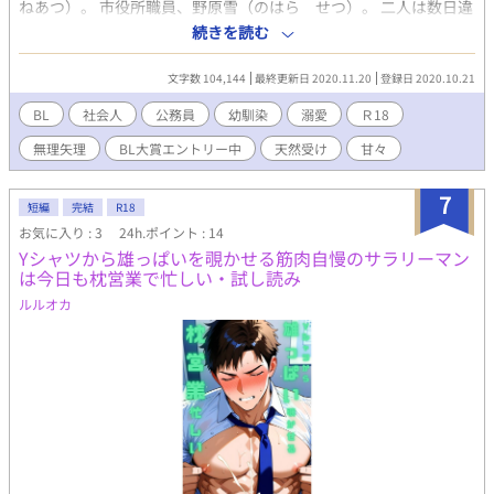
ねあつ）。 市役所職員、野原雪（のはら せつ）。 二人は数日違
いで生まれ、ずっと一緒に育ってきた。 お調子者で、権力を欲す
続きを読む
る槇は、仕事もままならず、叔父である市長の私設秘書になって
いた。 一方、異質な容姿に成長した野原は、人と交流することが
文字数 104,144
最終更新日 2020.11.20
登録日 2020.10.21
苦手であるため、人の気持ちがよくわからない大人に成長してい
た。 対照的な二人が、くっついたり離れたりしながらも、お互い
BL
社会人
公務員
幼馴染
溺愛
Ｒ18
がお互いでなくてはいけない思いを深めていく物語をお楽しみく
無理矢理
BL大賞エントリー中
天然受け
甘々
ださい。 エロカット版は「カクヨム」に公開中です。 あちらで書
けなかった、エロ追加の完全版になります。 R18ですので、未成
年の方はご遠慮ください。
7
短編
完結
R18
お気に入り : 3
24h.ポイント : 14
Yシャツから雄っぱいを覗かせる筋肉自慢のサラリーマン
は今日も枕営業で忙しい・試し読み
ルルオカ