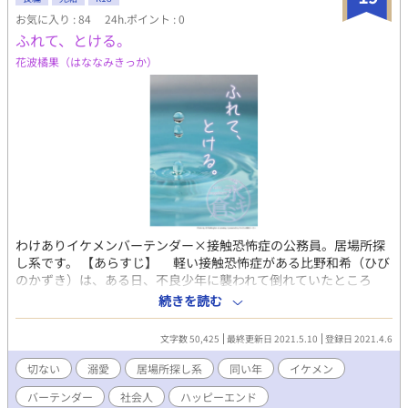
お気に入り : 84
24h.ポイント : 0
ふれて、とける。
花波橘果（はななみきっか）
わけありイケメンバーテンダー×接触恐怖症の公務員。居場所探
し系です。 【あらすじ】 軽い接触恐怖症がある比野和希（ひび
のかずき）は、ある日、不良少年に襲われて倒れていたところ
を、通りかかったバーテンダー沢村慎一（さわむらしんいち）に
続きを読む
助けられる。彼の店に連れていかれ、出された酒に酔って眠り込
んでしまったことから、和希と慎一との間に不思議な縁が生ま
文字数 50,425
最終更新日 2021.5.10
登録日 2021.4.6
れ……。 慎一になら触られても怖くない。酒でもなんでも、少
しずつ慣れていけばいいのだと言われ、ゆっくりと距離を縮めて
切ない
溺愛
居場所探し系
同い年
イケメン
ゆく二人。 小さな縁をきっかけに、自分の居場所に出会うお話
バーテンダー
社会人
ハッピーエンド
です。