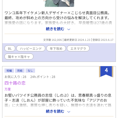
ワンコ系年下イケメン新人デザイナー×こじらせ真面目公務員。
最終、攻めが斜め上の方向から受けの悩みを解決してくれます。
家族愛の話になります。家族愛もの大好き。 早良暖雪は27歳の真
面目な公務員。出会いを求めてゲイ向け出会い系アプリを利用す
続きを読む
るも、身体目当ての男としかマッチングしないことに嫌気がさ
し、うっぷん晴らしに手を出したエネマグラでのオナニーにのめ
文字数 162,006
最終更新日 2024.1.23
登録日 2023.6.17
り込んでいた。 そんな時、幼少時にアメリカに引っ越していった
はずの4歳下の従弟、矢野大海から突然の連絡が。昔は仲が良かっ
BL
ハッピーエンド
年下攻め
エネマグラ
たものの渡米後は疎遠になっていた彼であるが、なんと大学卒業
陽キャ×陰キャ
と同時に日本での就職が決まったという。 「雪ちゃんお願いっ！
6月から俺と一緒に住んでくださいっ！！」 十数年ぶりの日本で
のいきなりの一人暮らしが不安だという彼からのそんな強引な頼
4
短編
完結
なし
みにだいぶ困惑する暖雪。だが”良いお兄ちゃん”であった頃の自
お気に入り : 28
24h.ポイント : 28
分のイメージを壊すことに抵抗を感じ引き受けてしまう。 「……
四十路の恋
てか大海と同居！？エネマグラなんて玩具持ってるの見つかった
らやべーじゃん！」 自分とは正反対の、陽キャで距離感バグり気
万里
味な大海とのスリリングな同居生活が始まる。果たして暖雪の運
お堅いバツイチ公務員の志信（しのぶ）は、思春期真っ盛りの息
命やいかに……。 https://marshmallow-
子・志遠（しおん）が部屋に飾っていた不気味な「アジアのお
qa.com/macchatou_nyu?
面」に大激怒。悪質な押し売りを疑い、無理やり志遠を連れて路
t=i3ttpW&utm_medium=url_text&utm_source=promotion マシ
地裏の怪しい雑貨屋『ナマステ堂』へと乗り込む。 そこにいたの
続きを読む
ュマロからなら自身の身元を一切明かさずに感想を送っていただ
は、ド派手な柄シャツにサングラス、じゃらじゃらとピアスをつ
くことができます！ 素敵すぎる表紙絵を、今回もうー玉先生