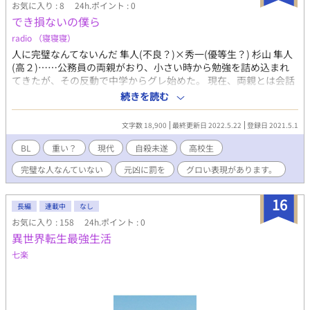
お気に入り : 8
24h.ポイント : 0
でき損ないの僕ら
radio （寝寝寝）
人に完璧なんてないんだ 隼人(不良？)×秀一(優等生？) 杉山 隼人
(高２)……公務員の両親がおり、小さい時から勉強を詰め込まれ
てきたが、その反動で中学からグレ始めた。 現在、両親とは会話
もない。 隣の家の秀一とは昔から習い事等でよく会っていたため
続きを読む
幼馴染みだが、自分がそんな環境から１人抜け出したことを後ろ
めたく思っている。 柏原 秀一(高２)……両親は秀一に何でも完璧
文字数 18,900
最終更新日 2022.5.22
登録日 2021.5.1
を目指せと教育されている。母親はヒステリックで、秀一がテス
トで一番でないと酷く責め立てる。また、父親はそんな妻に嫌気
BL
重い？
現代
自殺未遂
高校生
がさし、あまり家に寄り付かず、秀一に会えば成績について聞
完璧な人なんていない
元凶に罰を
グロい表現があります。
き、一番でなければ責める(暴力)。
16
長編
連載中
なし
お気に入り : 158
24h.ポイント : 0
異世界転生最強生活
七楽