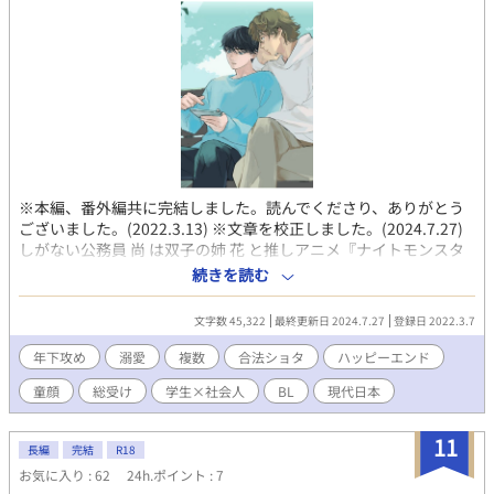
※本編、番外編共に完結しました。読んでくださり、ありがとう
ございました。(2022.3.13) ※文章を校正しました。(2024.7.27)
しがない公務員 尚 は双子の姉 花 と推しアニメ『ナイトモンスタ
ー』とコラボ中の某テーマパークへ出かけた。 「･･･高校生か？
続きを読む
小さくてわかんなかった。」 「･･･ぜってぇ、あんたより歳上な
んだけど。」 イケイケ大学生グループと印象最悪な出会いを果た
文字数 45,322
最終更新日 2024.7.27
登録日 2022.3.7
すも、その強引な押しにあれよあれよと絆されるだけのお話。 前
作、前々作とは打って変わった現代もの。 R18初挑戦なので、お
年下攻め
溺愛
複数
合法ショタ
ハッピーエンド
手柔らかにお願いします。 ※ 複数プレイがあります。苦手な方は
童顔
総受け
学生×社会人
BL
現代日本
ご注意ください。 ※素人作品です。 表紙絵 ⇨ 深浦裕 様
X(@yumiura221018)
11
長編
完結
R18
お気に入り : 62
24h.ポイント : 7