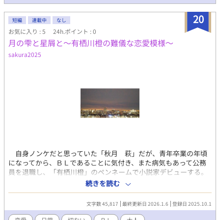
20
短編
連載中
なし
お気に入り : 5
24h.ポイント : 0
月の雫と星屑と～有栖川橙の難儀な恋愛模様～
sakura2025
自身ノンケだと思っていた「秋月 萩」だが、青年卒業の年頃
になってから、ＢＬであることに気付き、また病気もあって公務
員を退職し、「有栖川橙」のペンネームで小説家デビューする。
小説家としての活躍とともに、小説家で漫画家の「月夜野紫音」
続きを読む
をはじめ、有名イラストレーターで漫画家、編集者たちと付き合
いが拡がり、お互いにノンケと思い込んでいた大学時代からの友
文字数 45,817
最終更新日 2026.1.6
登録日 2025.10.1
人とも付き合いが深まる。実写版映画化に伴い、主役俳優から
も 想いを寄せられる。
恋愛
日常
切ない
ＢＬ
大人