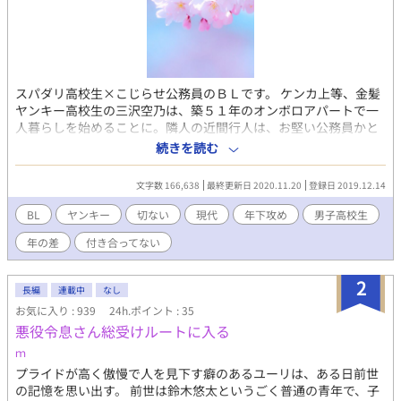
スパダリ高校生×こじらせ公務員のＢＬです。 ケンカ上等、金髪
ヤンキー高校生の三沢空乃は、築５１年のオンボロアパートで一
人暮らしを始めることに。隣人の近間行人は、お堅い公務員かと
思いきや、夜な夜な違う男と寝ているビッチ系ネコで…。 性描写
続きを読む
があるものには、タイトルに★をつけています。 行人の兄が主人
公の「戦闘機乗りの劣情」（完結済み）も掲載しています。
文字数 166,638
最終更新日 2020.11.20
登録日 2019.12.14
BL
ヤンキー
切ない
現代
年下攻め
男子高校生
年の差
付き合ってない
2
長編
連載中
なし
お気に入り : 939
24h.ポイント : 35
悪役令息さん総受けルートに入る
ｍ
プライドが高く傲慢で人を見下す癖のあるユーリは、ある日前世
の記憶を思い出す。 前世は鈴木悠太というごく普通の青年で、子