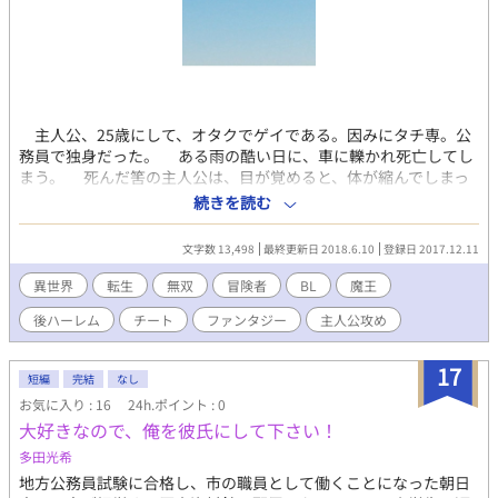
主人公、25歳にして、オタクでゲイである。因みにタチ専。公
務員で独身だった。 ある雨の酷い日に、車に轢かれ死亡してし
まう。 死んだ筈の主人公は、目が覚めると、体が縮んでしまっ
ていた！ ー所謂転生であるー そんな主人公が、同性婚を認め
続きを読む
てもらう為に、困難に立ち向かい、ひたすらに努力し始める。
ーこれは、一人の転生者が、自分の幸せの為に行った、大きな革
文字数 13,498
最終更新日 2018.6.10
登録日 2017.12.11
命の話であるー
異世界
転生
無双
冒険者
BL
魔王
後ハーレム
チート
ファンタジー
主人公攻め
17
短編
完結
なし
お気に入り : 16
24h.ポイント : 0
大好きなので、俺を彼氏にして下さい！
多田光希
地方公務員試験に合格し、市の職員として働くことになった朝日