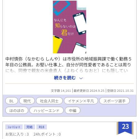
中村慎弥（なかむら しんや）は市役所の地域振興課で働く勤務５
年目の公務員。お堅い仕事上、自分が同性愛者であることは周り
にも、同僚で親友の米倉直人（よねくら なおと）にも隠してい
る。 趣味のフットサルもできないほど忙しい日々の中で、唯一の
続きを読む
楽しみがスポーツの試合観戦だった。ここ最近は実業団バスケッ
トボール観戦に熱を入れている。それには理由があった。 仕事を
文字数 14,161
最終更新日 2024.9.25
登録日 2021.10.31
通して知り合ったプロバスケットボール選手の須藤連（すどう れ
ん）に憧れに近い恋心を抱いているからだった。とはいえ、相手
BL
現代
社会人同士
イケメン×平凡
スポーツ選手
は日本バスケットボール界のスーパースター。片や自分は平凡な
ほのぼの
ハッピーエンド
中編
地方公務員。須藤が仕事上で慎弥に対し冷たい態度だったことも
あり、これが実らない恋なのは分かっていた。だからせめて、フ
ァンとして須藤を応援できたらと思っている。 そんなある日、１
23
ｼｮｰﾄｼｮｰﾄ
完結
R18
本の間違い電話から「高橋」という男と知り合う。お互いの素性
お気に入り : 3
24h.ポイント : 0
はほとんど知らないままだったが、趣味や話の合う「高橋」に