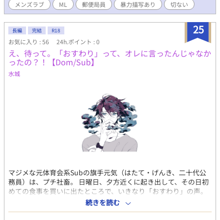
メンズラブ
ML
郵便局員
暴力描写あり
切ない
25
長編
完結
R18
お気に入り : 56
24h.ポイント : 0
え、待って。「おすわり」って、オレに言ったんじゃなか
ったの？！【Dom/Sub】
水城
マジメな元体育会系Subの旗手元気（はたて・げんき、二十代公
務員）は、プチ社畜。 日曜日、夕方近くに起き出して、その日初
めての食事を買いに出たところで、いきなり「おすわり」の声。
身体が勝手に反応して思わずその場でKneelする旗手だったが、
続きを読む
なんと。そのcommandは、よその家のイヌに対してのモノだっ
た。 犬の飼い主は、美少年な中学生。旗手は成り行きで、少年か