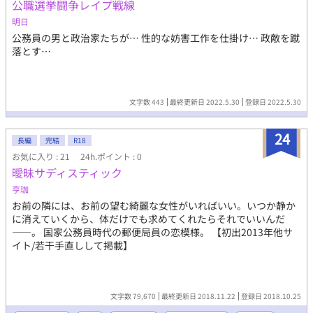
公職選挙闘争レイプ戦線
段々と心を開き、悩みも打ち明けるようになった。週一度、電話
で話すだけの付き合い。縛りのない心地よい関係がこのまま続く
明日
といいなと思っていた。 しかし、鈍感な慎弥は気づいていなかっ
公務員の男と政治家たちが… 性的な妨害工作を仕掛け… 政敵を蹴
た。自分だけがなんにも知らないことに。 ※プロバスケットボー
落とす…
ル選手（イケメン）×地方公務員（平凡）です。ハッピーエンド
です。短めの中編です。 ※R指定ではありませんが、キスの描写
はあります。 ★★本編は完結していますが、続編の「初夜編」を
更新中です。こちらはがっつりと絡みがあるので、未成年の方、
文字数 443
最終更新日 2022.5.30
登録日 2022.5.30
苦手な方はご注意ください。レーティングもR18へ変更しまし
た。
24
長編
完結
R18
お気に入り : 21
24h.ポイント : 0
曖昧サディスティック
亨珈
お前の隣には、お前の望む綺麗な女性がいればいい。いつか静か
に消えていくから、体だけでも求めてくれたらそれでいいんだ
――。 国家公務員時代の郵便局員の恋模様。 【初出2013年他サ
イト/若干手直しして掲載】
文字数 79,670
最終更新日 2018.11.22
登録日 2018.10.25