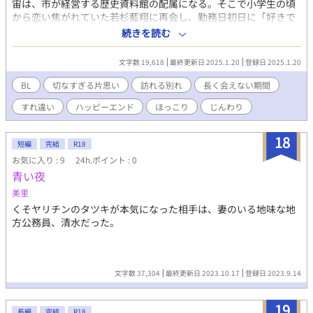
宙は、市が経営する歴史資料館の配属になる。そこで小学生の頃
から恋い焦がれていた若杉藍翔に再会し、勤務日初日に「好きで
す！付き合って下さい！」と、恥ずかしげもなく、みんなの前で
続きを読む
交際を申し込むが「俺はお前のことを知らないし、彼女がいる」
と軽くあしらわれてしまう。「俺のことを知らなくても、彼女が
文字数 19,618
最終更新日 2025.1.20
登録日 2025.1.20
いてもいいので、俺を彼氏にして下さい！」と、ひたむきに想い
を伝え、食い下がらない朝日に、若杉は頭を抱えながら一緒に仕
BL
切なすぎる片思い
訪れる別れ
長く会えない期間
事をする日々を送ることになるのだが…。
すれ違い
ハッピーエンド
ほっこり
じんわり
18
短編
完結
R18
お気に入り : 9
24h.ポイント : 0
青い夜
美里
くそヤリチンのタツキが本気になった相手は、妻のいる地味な地
方公務員、清水だった。
文字数 37,304
最終更新日 2023.10.17
登録日 2023.9.14
19
長編
完結
R18