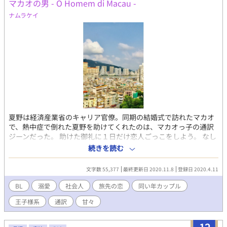
マカオの男 - O Homem di Macau -
ナムラケイ
夏野は経済産業省のキャリア官僚。同期の結婚式で訪れたマカオ
で、熱中症で倒れた夏野を助けてくれたのは、マカオっ子の通訳
ジーンだった。 助けた御礼に１日だけ恋人ごっこをしよう。 なし
崩しにジーンの提案に乗った夏野だったが――。 王子様系通訳×
続きを読む
ヤンチャ系公務員のＢＬです。 観光したり食べたりしてるシーン
が多いです。Ｒ－１８は少なめです。
文字数 55,377
最終更新日 2020.11.8
登録日 2020.4.11
BL
溺愛
社会人
旅先の恋
同い年カップル
王子様系
通訳
甘々