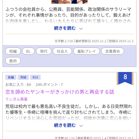
ふつうの会社員から、公務員、芸能関係、政治関係のサラリーマ
ンが、それぞれ事情があったり、目的があったりして、鍛えあげ
た肉体を差しだし、わるい大人たちに弄ばれて雄々しく鳴かされ
るBL小説。 熱い肉体をぶつけあって相撲をしまくっているガチム
続きを読む
チ受けのR18。 イラスト10枚からイメージしてほぼ即興で書いた
BL小説を10作を収録した短編集になります。 カップリングはこち
文字数 2,718
最終更新日 2025.11.2
登録日 2025.11.2
ら↓ 先輩社員×新入社員、先輩刑事×後輩刑事、映画監督×マネ
ージャー、会社員×巨漢、政治家×秘書、社長×客室乗務員、編
短編
BL
現代
社会人
羞恥プレイ
言葉責め
集長×官僚、後輩社員×先輩社員、社長×社員 こちらは試し読み
筋肉
になります。 本編は電子書籍で販売中。 詳細を知れるブログのリ
ンクは↓にあります。
8
長編
完結
R18
お気に入り : 84
24h.ポイント : 7
恋を諦めたヤンキーがきっかけの男と再会する話
てぃきん南蛮
荒垣は校内で最も悪名高い不良生徒だ。 しかし、ある日突然現れ
た優等生・寺崎に喧嘩を挑んで返り討ちにされてしまう。 寺崎に
リベンジすると決心した荒垣だったが、何故か次第に恋心を抱い
てしまい── 8年後。 社会人となった荒垣は偶然行き倒れていた
続きを読む
美形を拾ってしまう。 その人物は、かつて恋心を抱いた寺崎本人
だった。 冷淡な優等生×バカなヤンキー からの 過労気味国家公
文字数 66,133
最終更新日 2025.1.4
登録日 2023.10.1