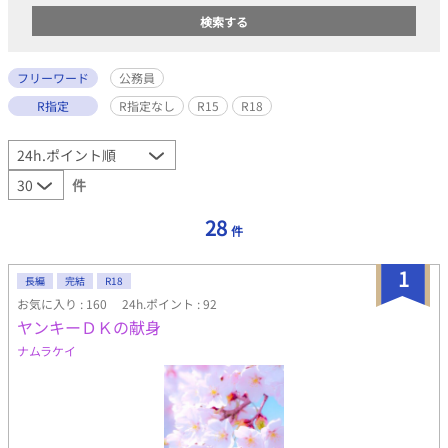
フリーワード
公務員
R指定
R指定なし
R15
R18
件
28
件
1
長編
完結
R18
お気に入り : 160
24h.ポイント : 92
ヤンキーＤＫの献身
ナムラケイ