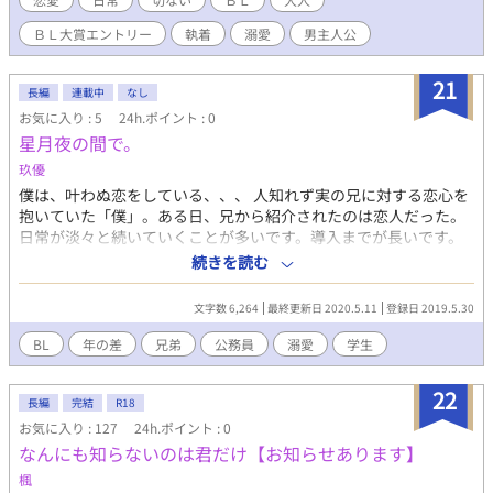
ＢＬ大賞エントリー
執着
溺愛
男主人公
21
長編
連載中
なし
お気に入り : 5
24h.ポイント : 0
星月夜の間で。
玖優
僕は、叶わぬ恋をしている、、、 人知れず実の兄に対する恋心を
抱いていた「僕」。ある日、兄から紹介されたのは恋人だった。
日常が淡々と続いていくことが多いです。導入までが長いです。
注意 この作品が初めての作品となります。読みにくい箇所もある
続きを読む
と思いますが、温かく見守っていただけると幸いです。 誤字脱字
を見つけた場合は優しく、ご指摘くださると嬉しいです。 更新は
文字数 6,264
最終更新日 2020.5.11
登録日 2019.5.30
とても遅いです。 よろしくお願いします。
BL
年の差
兄弟
公務員
溺愛
学生
22
長編
完結
R18
お気に入り : 127
24h.ポイント : 0
なんにも知らないのは君だけ【お知らせあります】
楓