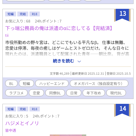
・・・・・・・・・・・・・・・・・・・・・・・・・・・・・・
念のため、実在の街とは一切関係がなく、貶める意図もありませ
13
短編
完結
R18
ん。 作者も田舎生まれなので若干の実感はこもっております……
お気に入り : 68
24h.ポイント : 7
表紙イラスト/高峯シオ様 デザイン/あまみや慈雨 イラストは有償
下っ端公務員の俺は派遣のαに恋してる【完結済】
依頼しているものです。無断転載ご遠慮ください。
・・・・・・・・・・・・・・・・・・ 冬コミ参加します。「虹
tii
を見たかい」に後日談のえろを書き足したものが新刊です。
市役所勤めの野々宮は、どこにでもいる平凡なβ。 仕事は無難、
12/28（土）南棟ﾉ19b「不機嫌ロメオ」
恋愛は停滞、毎夜の癒しはゲームとストゼロだけ。 そんな日々に
・・・・・・・・・・・・・・・・・・
現れたのは、派遣職員として配属された青年――朝比奈。 背が高
く、音大卒で、いっけん冷たそうに見えるが、 話せば驚くほど穏
続きを読む
やかで優しい。 ただひとつ、彼は自己紹介のときに言った。
「僕、αなんです。迷惑をかけるかもしれませんが……」 軽く流
文字数 46,289
最終更新日 2025.12.31
登録日 2025.10.5
されたその言葉が、 野々宮の中でじわりと残り続ける。 残業続き
の夜、偶然居酒屋でふたりきりになり―― その指先が触れた瞬
BL
短編
ハッピーエンド
オメガバース（独自設定有り）
間、世界が音を立てて軋んだ。 「……野々宮さんって、本当にβ
ラブコメ
恋愛
同僚BL
日常
年下攻め
現代BL
なんですか？」 揺らぎ始めた日常、 “立場”と“本能”の境界が、静
かに崩れていく。 ☪︎⋆˚｡✩☪︎⋆˚｡✩☪︎⋆˚｡✩☪︎⋆˚｡✩☪︎⋆˚｡✩☪︎⋆˚｡
✩☪︎⋆˚｡✩☪︎⋆˚｡✩☪︎⋆˚｡✩☪︎⋆˚｡ 【第１３回BL小説大賞】にエントリ
14
短編
完結
R18
ーさせて頂きました！ まこxゆず の応援 ぜひよろしくお願い
お気に入り : 5
24h.ポイント : 7
します！ ☪︎⋆˚｡✩☪︎⋆˚｡✩☪︎⋆˚｡✩☪︎⋆˚｡✩☪︎⋆˚｡✩☪︎⋆˚｡✩☪︎⋆˚｡
ハジメとイノリ
✩☪︎⋆˚｡✩☪︎⋆˚｡✩☪︎⋆˚｡
皆中透