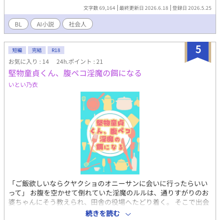
けた、どう見ても東南アジア系のマフィア（チンピラ）風の男。
https://www.pixiv.net/users/30833339 に描いていただきまし
文字数 69,164
最終更新日 2026.6.18
登録日 2026.5.25
激しくドン引きする志信だったが、男がサングラスを外すと、そ
た！本当にどうもありがとうございました！エロもほんわかもホ
れは20年前、高校時代に親に引き裂かれた初恋の相手・龍生（り
BL
AI小説
社会人
ラーもお兄さんもロリショタもうさぎさんも神すぎる絵師様だか
ゅうせい）だった！ 人生で一番会いたくなかった、そして一番会
らみんなで推そうな！ ※エネマグラ公式サイト（18歳未満閲覧禁
いたかった男との、40代からの切なくも騒がしい「再恋（さいれ
止）→https://enemagra.co.jp/ ※八割方執筆終わってるので大
5
ん）」の物語。 登場人物説明 神谷 志信（かみや しのぶ）41歳 職
短編
完結
R18
きく更新滞るということはないと思います。 ※東京の地理とか分
業：市役所の戸籍住民課 性格：四角四面でプライドが高く、素直
お気に入り : 14
24h.ポイント : 21
からない地方民です。多少の瑕疵は見逃してください。 ※税務課
になれない。 現状：妻の浮気が原因で2年前に離婚。男手一つで
堅物童貞くん、腹ペコ淫魔の餌になる
の具体的な仕事ぶり頑張ってググったりしたけど結局よく分から
息子を育てるシングルファザー。 沢渡 龍生（さわたり りゅうせ
なかったのでかなりふんわりしてます。”税務課職員こんなことし
いとい乃衣
い） 41歳 職業： アジア雑貨店『ナマステ堂』の雇われ店長 外
てないが？”みたいなこと教えてくれる方いらしたらコメント欄に
見：肩までの長髪、ド派手なエスニックシャツ、じゃらじゃらピ
てお待ちしてます……。すみません……。
アスにサングラスと、怪しさ満点。 性格：自由奔放でフレンドリ
ー。少し意地悪だが、志信のことになると過保護になる。 背景：
高校中退後、バックパッカーとして世界を放浪。インドで出会っ
た謎の老人に気に入られ、店を任されて日本に戻ってきた。 神谷
志遠（かみや しおん）中学2年生（14歳） 関係：志信の息子 性
格：思春期真っ盛り。父親の堅物な態度に「マジうざい」と反抗
しがちだが、根は素直で良い子。 現状：『ナマステ堂』の常連
で、龍生のことを「リュウのアニキ」と慕い、スパイスカレー作
りを教わっている。
「ご飯欲しいならクヤクショのオニーサンに会いに行ったらいい
って」 お腹を空かせて倒れていた淫魔のルルは、通りすがりのお
婆ちゃんにそう教えられ、田舎の役場へたどり着く。 そこで出会
ったのは、真面目で平凡な童貞公務員・直人。 困っている相手を
続きを読む