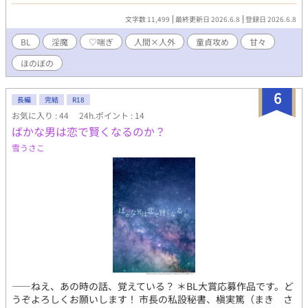
放っておけず手を差し伸べた直人だったが、ルルが必要としてい
た“ご飯”は、普通の食事ではなかった。 一度だけ助けて終わりの
文字数 11,499
最終更新日 2026.6.8
登録日 2026.6.8
はずが、ルルはすっかり直人に懐いてしまい――。 真面目な童貞
公務員×腹ペコで甘えたな淫魔のゆるい餌やり人外ラブです。
BL
淫魔
♡喘ぎ
人間×人外
童貞攻め
甘々
ほのぼの
6
長編
完結
R18
お気に入り : 44
24h.ポイント : 14
ばかな男は恋で賢くなるのか？
雪うさこ
――ねえ、あの時の話、覚えている？ ＊BL大賞応募作品です。ど
うぞよろしくお願いします！ 市長の私設秘書、槇実篤（まき さ