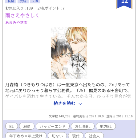
12
長編
完結
R18
お気に入り : 189
24h.ポイント : 7
雨さえやさしく
あまみや慈雨
月森椿（つきもりつばき）は一度東京へ出たものの、わけあって
地元に戻りひっそり暮らす公務員。（25） 偏見のある田舎町で、
ゲイバレを恐れて生きている。 そんなある日、ひっそり具合が気
に入っていた戸籍課から一転、人と接する商工観光課へ異動にな
続きを読む
る。 その上都会から来た婚活コンサルタントと一緒に街コンを手
がけることに。 しかも彼、早坂晴臣（はやさかはるおみ）(24)は
文字数 148,209
最終更新日 2021.10.9
登録日 2019.11.16
愛されるオープン・ゲイだった。 ぐいぐいくる晴臣がいると自分
もゲイバレしそうで落ち着かない。 かくなる上は微妙に失敗して
BL
溺愛
ハッピーエンド
お仕事BL
地方BL
逃げ帰ってもらおうと、策を弄する椿だったが―― 太陽属性攻×
年下攻め×年上受け
切ない
現代
社会人
面倒くさ可愛い受の、地方城下町BLです。