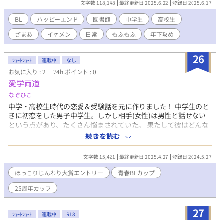
文字数 118,148
最終更新日 2025.6.22
登録日 2025.6.17
ら「ごほうび」のささみジャーキーまで貰ってしまう始末。 え、
ちょっと待って。オレってこれからどうなっちゃうの？！ な物
BL
ハッピーエンド
図書館
中学生
高校生
語。 本を読まない図書館職員と本が大好きな中学生男子。勘違い
ざまあ
イケメン
日常
もふもふ
年下攻め
な出会いとそれからの話。 完結後の投稿です。
26
ｼｮｰﾄｼｮｰﾄ
連載中
なし
お気に入り : 2
24h.ポイント : 0
愛学両道
なぞひこ
中学・高校生時代の恋愛＆受験話を元に作りました！ 中学生のと
きに初恋をした男子中学生。しかし相手(女性)は男性と話せない
という点があり、たくさん悩まされていた。 果たして彼はどんな
方法でプロポーズしたんでしょう。 高校生の時にクラスで一緒に
続きを読む
なった女の子に恋をしてしまった男子高校生。 好きな人は、公務
員になると言っていたため彼も一緒に高卒程度の公務員試験を受
文字数 15,421
最終更新日 2025.4.27
登録日 2024.5.27
けて公務員になると決意。恋愛と勉強を両立させてどっちも成功
させるという暑い気持ちだったが、好きな人はなんと持病持ちで
ほっこりじんわり大賞エントリー
青春BLカップ​
色々と苦しむことになる。
25周年カップ
27
ｼｮｰﾄｼｮｰﾄ
連載中
R18