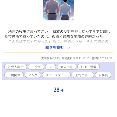
「地元の役場さ戻ってこい」 家族の反対を押し切ってまで就職し
た市役所で待っていたのは、孤独と過酷な業務の連続だった。
「こんなはずじゃなかった」 もう、辞めようか。 そんな諦めの
中、出会った上司は、人生で出会ったことのないくらい、いい加
続きを読む
減な風貌。 自分と代わり映えのしない若さなのに、これで係
長？！ 同僚たちも、ゆるーい感じで戸惑うばかり。 田口銀太、２
文字数 440,023
最終更新日 2021.12.12
登録日 2021.6.27
９歳。 新しい部署で悪戦苦闘の日々が始まる。 堅物で今時ではな
い田口銀太と、自由でマイペースな上司保住尚貴を中心に、愉快
社会人同士
市役所
BL
大人の恋
甘々・溺愛
で、少し切ない市役所ライフをお楽しみください。
三角関係
ノンケ
スロースタート
上司と部下
公務員
28
件