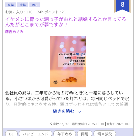
に思うも、翌日尋ねてきた運命の男は、中身がまるで変わってい
8
長編
完結
R18
て…… クリスマスが見せる奇跡の3日間の物語。よくある題材で
お気に入り : 110
24h.ポイント : 21
すが、riikoなりに作り出した世界観をお楽しみいただけたら幸い
イケメンに育った甥っ子がおれと結婚するとか言ってる
です。 表紙はまめさん（＠mamedanuki_bl)に描いていただきま
んだがどこまでが夢ですか？
した! 再会した二人の感動が(ノД`)・゜・。 性描写が入るシーン
は ※マークをタイトルにつけますのでご注意くださいませ。
藤吉めぐみ
会社員の巽は、二年前から甥の灯希(とき)と一緒に暮らしてい
る。 小さい頃から可愛がっていた灯希とは、毎日同じベッドで眠
り、日常的にキスをする仲。巽はずっとそれは家族としての普通
の距離だと思っていた。 そんなある日、同期の結婚式に出席し、
続きを読む
感動してつい飲みすぎてしまった巽は、気づくと灯希に抱かれて
いて―― 「巽さん、俺が結婚してあげるから、寂しくないよ。俺
文字数 52,746
最終更新日 2025.10.10
登録日 2025.10.1
が全部、巽さんの理想を叶えてあげる」 ……って、どこまで夢で
すか！? 執着系策士大学生×天然無防備会社員、叔父と甥の家庭
BL
ハッピーエンド
年下攻め
同居
甥×叔父