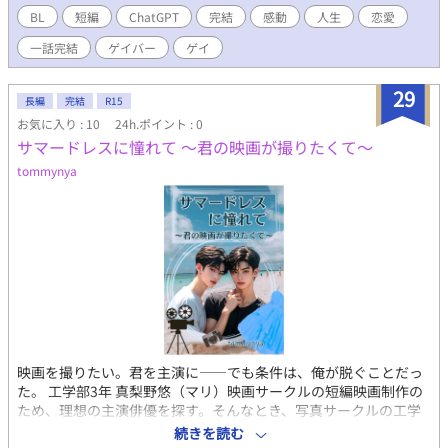
BL
短編
ChatGPT
完結
感動
人生
恋愛
一話完結
ゲイバー
ゲイ
29
長編
完結
R15
お気に入り : 10
24h.ポイント : 0
サマードレスに憧れて 〜君の映画が撮りたくて〜
tommynya
映画を撮りたい。君を主演に――でも条件は、俺が脱ぐことだっ
た。 工学部3年 真梨野悠（マリ）映画サークルの短編映画制作の
ため、理想の主演俳優を探す。そんなとき、写真サークルの工学
部2年 奏多怜（カナ）に出会った。静かな瞳、鋭い視線。まさに
続きを読む