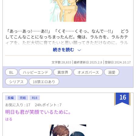
「あっ…あっ!……あ!!」 「くそ……くそっ、なんで…!!」 どう
してこんなことになっちまったんだ。俺は、ラルカを、ラルカテ
ィアを、ただ大切に育てたいと思い願ってきただけなのに。ラル
カを幸せにしたいと、それだけを考えて10年もの間、彼を育て慈
続きを読む
しんで来たのに。 柔かく小さな少年の肢体。抗う術を持たぬ身
体を組み敷きながら、俺は、荒々しく押し寄せてくる衝動のま
文字数 28,833
最終更新日 2025.2.8
登録日 2024.10.17
ま、折れそうな細い首筋に噛み痕を残した。 変わり者のアルファ
『クルト』のもとに、ある日預けられた小さな『ラルカ』──虐
BL
ハッピーエンド
異世界
オメガバース
溺愛
待を受けていたと思しきその子供は、子供らしくなく無表情で無
シリアス
18禁エロあり
感動だった。けれどクルトは、そんなラルカの世話をする内に、
彼の存在を大切なものに思えてきて…… 適当なオメガバース設定
有。
16
長編
完結
R18
お気に入り : 17
24h.ポイント : 7
明日も君が笑顔でいるために。
はる