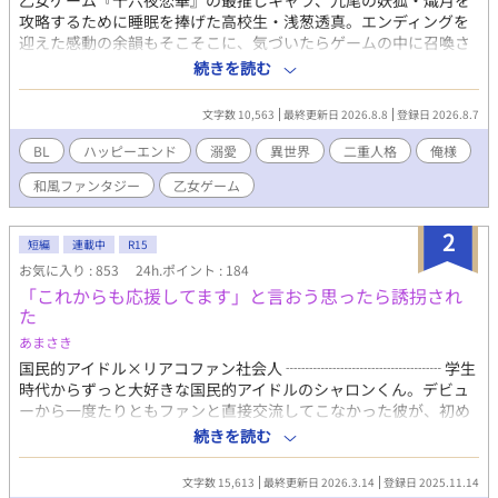
乙女ゲーム『十六夜恋華』の最推しキャラ、九尾の妖狐・熾月を
攻略するために睡眠を捧げた高校生・浅葱透真。エンディングを
迎えた感動の余韻もそこそこに、気づいたらゲームの中に召喚さ
れていた。 しかも、なぜか自分と同姓同名の「序盤で死ぬ悲劇の
続きを読む
キャラ」として。 最推しにやっと会えた！と思ったのも束の間。
目の前の熾月は、ゲームで見せていた慈愛の笑みはどこへやら、
文字数 10,563
最終更新日 2026.8.8
登録日 2026.8.7
口が悪くて傲慢で、初対面から「さっさと消えろ」と言い放つ、
俺様キャラにバグっていた。 それでも推しは推し。透真はゲーム
BL
ハッピーエンド
溺愛
異世界
二重人格
俺様
ガチ勢の知識を武器に、バグまみれの熾月を救うべく奮闘する
和風ファンタジー
乙女ゲーム
が……待っていたのは、「距離制限バグ」「殺意（好感度）爆上
がり」「監禁イベント発動」という次々と押し寄せるシステムの
暴走だった。 さらに追い打ちをかけるように、幼馴染の近衛騎士
2
短編
連載中
R15
団長は謎の執着を向けてくるし、飄々とした陰陽師は魂を観察し
お気に入り : 853
24h.ポイント : 184
てくるし、ヒロインはなぜか笑顔が怖い。 そして極めつけに、ゲ
「これからも応援してます」と言おう思ったら誘拐され
ームのシステムが透真に告げた。 「お前は不純物だ。消えろ」 ガ
た
チ勢のプライドと、推しへの執着と、どうしても諦めきれない意
地だけを武器に、透真はこのクソみたいな「正しい世界」に、真
あまさき
っ向から喧嘩を売ることにした。 ソフトなBLです。キスあり。
国民的アイドル×リアコファン社会人 ┈┈┈┈┈┈┈┈┈┈ 学生
時代からずっと大好きな国民的アイドルのシャロンくん。デビュ
ーから一度たりともファンと直接交流してこなかった彼が、初め
て握手会を開くことになったらしい。一名様限定の激レアチケッ
続きを読む
トを手に入れてしまった僕は、感動の対面に胸を躍らせている
と… 「あぁ、ずっと会いたかった俺の天使」 気付けば、僕の世界
文字数 15,613
最終更新日 2026.3.14
登録日 2025.11.14
は180°変わってしまっていた。 ┈┈┈┈┈┈┈┈┈┈ 初めまして