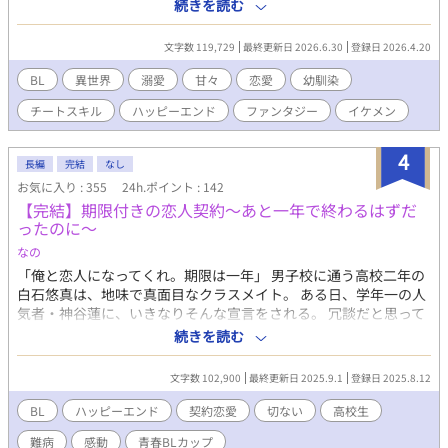
彩っていたという。侍従曰く「まるで天使が降臨したかのようで
続きを読む
した」。 なんだそれ。 みなが唖然とする中、司教が感動に打ち震
えながら叫んだ。 「なんと！特殊スキルです！120年ぶりに特殊
文字数 119,729
最終更新日 2026.6.30
登録日 2026.4.20
スキルが授けられました！」 俺は顔には出さなかったが、内心
「やった！ 勇者だ！ 」と浮かれた。 厨二だというなかれ、
BL
異世界
溺愛
甘々
恋愛
幼馴染
五歳児なんてそんなものだ。 だが神は無情だった。静まり返るホ
チートスキル
ハッピーエンド
ファンタジー
イケメン
ールに、司教の興奮に上ずった声が響き渡る。 「なんと……スキ
ル名は『美』！ 『至上の美』です！ 」 俺はポカンと口を開け
た。 スキルの名は「美」。 聞き間違いでもなんでもない、
4
長編
完結
なし
「美」。なんなら「至上の」が付いている。 俺の口から高位貴族
お気に入り : 355
24h.ポイント : 142
の子弟に到底相応しくない言葉が飛び出した。 「は？ 今なん
【完結】期限付きの恋人契約〜あと一年で終わるはずだ
て?! ふざけてんのかこの野郎！ 」 「やはりそのお美しさは天
ったのに〜
に愛されたゆえだったのですな！ いやはや、天使が実在しよう
とは……っ！ 」 いや、おかしいだろう司教！ 膝まづいて祈っ
なの
てる場合じゃない。正気に戻ってくれ！ 司教はそのまま膝で俺に
「俺と恋人になってくれ。期限は一年」 男子校に通う高校二年の
じり寄り、うっとりとした表情で俺を見つめた。なんなら涙ぐん
白石悠真は、地味で真面目なクラスメイト。 ある日、学年一の人
でいる。 いや、マジでなんだこれ？ 勇者じゃねえのかよ！ 俺
気者・神谷蓮に、いきなりそんな宣言をされる。 冗談だと思って
の手を取ろうと伸ばされた司教の腕を、俺はさりげなく払いのけ
いたのに、毎日放課後を一緒に過ごし、弁当を交換し、祭りにも
続きを読む
た。 盛り上がる会場とは逆に、俺も含め俺の家族は全員無の境地
行くうちに――蓮は悠真の中で、ただのクラスメイトじゃなくな
だ。 それはそうだろう。男に「特殊スキル美」。いったい何の役
っていた。 しかし、期限の日が近づく頃、蓮の笑顔の裏に隠され
文字数 102,900
最終更新日 2025.9.1
登録日 2025.8.12
に立つというのだ。 父は頭を抱えた。 「どうしてこんなこと
た秘密が明らかになる。 「俺、後悔しないようにしてんだ」 その
に……」 うん。それを言いたいのも俺だ。マジで勘弁してくれ女
言葉の意味を知ったとき、悠真は――。 笑い合った日々も、すれ
BL
ハッピーエンド
契約恋愛
切ない
高校生
神！ 「美」だって？ それがスキルだというおかしさはともか
違った夜も、全部まとめて好きだ。 一年だけのはずだった契約
く、そんなもん聖女だとか王妃だとか、とにかく女性に与えるべ
難病
感動
青春BLカップ​
は、運命を変える恋になる。 青春BL小説カップにエントリーして