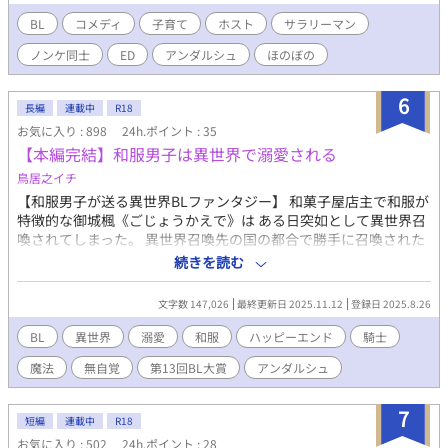
まもなく潰れてしまった壱成は、翌朝彩人の家で目を覚ます。聞
けば彩人は、ホストをしながら歳の離れた弟・空（４）の育児中
BL
コメディ
子育て
ホスト
サラリーマン
だというではないか。愛くるしい空に懐かれるし、彩人のことは
ノンケ同士
ED
アンダルシュ
ほのぼの
放っておけない。早瀬家に出入りするようになった壱成だが、何
だか彩人の距離感がおかしくなってきたようで……？？ 子(弟)育
て中ホスト×ED爽やかリーマンの子育てほのぼのラブコメディ。
6
長編
連載中
R18
◇第8回アルファポリスBL大賞、奨励賞受賞 ◇アンダルシュノベ
お気に入り : 898
24h.ポイント : 35
ルズ様より書籍化、2022年3月15日頃発売✨
【本編完結】和服男子は異世界で溺愛される
鳥居之イチ
【和服男子が送る異世界BLファンタジー】 和菓子屋店主で和服が
特徴的な御城楓《ごじょうかえで》は ある日突如として異世界召
喚されてしまった。 異世界召喚先の国の都合で勝手に召喚された
ことに怒り心頭の御城であったが、 元の世界に戻ることができな
続きを読む
いことが分かり、どうしようもない感情に心をむしばまれてい
く。 異世界召喚先では、聖女（聖人）として聖なる力を使い、こ
文字数 147,026
最終更新日 2025.11.12
登録日 2025.8.26
の国を救ってほしいと言われるが、 いまだに状況が呑み込めない
でいた。 その夜、湯浴みをするために王宮内の浴場を使用したと
BL
異世界
溺愛
和服
ハッピーエンド
騎士
ころ、 この国の第一王子兼騎士団長であるヴァニタスと出くわ
魔法
無自覚
第13回BL大賞
アンダルシュ
し、話をすることになり、 ヴァニタスにも何か考えがあるとこと
を知った御城は少しだけ、ヴァニタスとの距離が縮まる。 翌日か
ら騎士団寮に住むことになった御城であったが、 ヴァニタスの距
7
短編
連載中
R18
離が非常に近く御城本人も戸惑っていたが、不快感を抱くことは
お気に入り : 502
24h.ポイント : 28