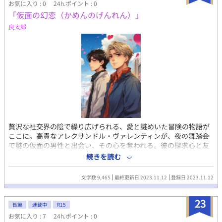
お気に入り : 0
24h.ポイント : 0
「仮面の幻恋（かめんのげんれん）」
良太郎
贅沢な社交界の陰で繰り広げられる、愛と謎めいた冒険の物語が
ここに。高貴なアレクサンドル・ヴァレンティンが、夜の舞踏会
で謎の仮面の男性と出会い、その心を奪われる。彼の探求心と友
情、そして裏社会の影の力を巡りながら、彼は愛という幻想的な
続きを読む
世界に足を踏み入れる。 探偵レイラ・シャープの冷静な分析、裏
社会の謎めいた男エリック・ドゥヴァルの協力、そして社交界の
文字数 9,465
最終更新日 2023.11.12
登録日 2023.11.12
富豪ヴィクター・ロマノフの嫉妬心が絡み合い、物語は複雑な人
間関係と深い感情の波に乗る。アレクサンドルと仮面の男性の愛
23
が試練に立ち向かう中で、彼らの過去が明らかにされ、感動的な
長編
連載中
R15
結末へと導かれる。 「仮面の幻恋」は、愛と謎に満ちた幻想的な
お気に入り : 7
24h.ポイント : 0
旅へと誘う、心揺さぶる物語の傑作です。