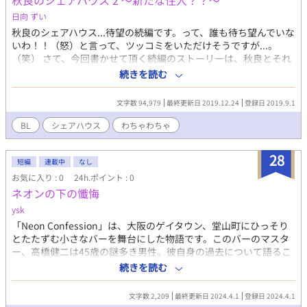
秋良のシェアハウス 2 〜新たな住人？？〜
て彼らは世界を救うことができるのか？
日向 ずい
秋良のシェアハウス...待望の続編です。って、誰も待ち望んでいな
いわ！！（怒）と言って、ツッコミをいただけそうですが...。
（笑） さて、今回書かせて頂く続編のストーリーは、秋良とそれ
ぞれのシェアハウスの住人のその後と、新たな住人が繰り広げ
続きを読む
る、笑い多めの感動作になる予定です。 どうやら、新たな住人
は、秋良に面識があるらしく...秋良も、シェアハウスの新住人と
文字数 94,979
最終更新日 2019.12.24
登録日 2019.9.1
あって会話をした時、何故だか落ち着かない様子であった。それ
を変に思ったシェアハウスの住人は、一時的に手を組み秋良と新
BL
シェアハウス
わちゃわちゃ
住人との関係を探ろうとする。 秋良と新住人...そして、シェアハ
ウスの仲間の結末はいかに！！
28
短編
連載中
なし
お気に入り : 0
24h.ポイント : 0
ネオンの下の懺悔
ysk
「Neon Confession」は、大阪のゲイタウン、堂山町にひっそり
とたたずむ小さなバーを舞台にした物語です。このバーのマスタ
ー、高橋健二は45歳の謎多き男性。彼自身の過去について語るこ
とは決してありませんが、訪れる客たちの心の支えとなっていま
続きを読む
す。各章では、異なる客たちが自らの人生、悩み、希望、そして
秘めた感情を健二に打ち明けます。
文字数 2,209
最終更新日 2024.4.1
登録日 2024.4.1