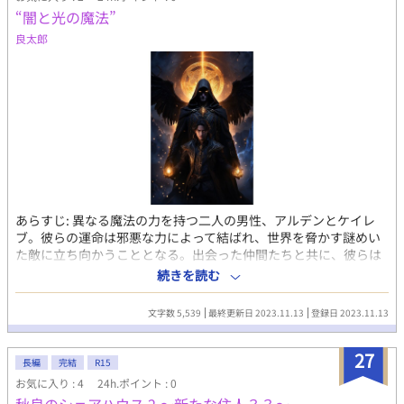
“闇と光の魔法”
良太郎
あらすじ: 異なる魔法の力を持つ二人の男性、アルデンとケイレ
ブ。彼らの運命は邪悪な力によって結ばれ、世界を脅かす謎めい
た敵に立ち向かうこととなる。出会った仲間たちと共に、彼らは
愛と勇気、友情と裏切りの中で絡み合う冒険に挑む。 特徴: • ファ
続きを読む
ンタジーとサイエンスフィクションの要素を融合した壮大な世界
観。 • 優れた知識と技術を持つ魔法工学者、風を操る戦士、そし
文字数 5,539
最終更新日 2023.11.13
登録日 2023.11.13
て謎めいたダークウィザードなど、多彩なキャラクターたちの交
わる物語。 • 愛と友情、忠誠と裏切りの要素を含む感動的な人間
27
ドラマ。 • 未知の力や次元、結社の陰謀など、読者を引き込む複
長編
完結
R15
雑なプロット。 “闇と光の魔法”は、結社の枠を超え、愛によって
お気に入り : 4
24h.ポイント : 0
結ばれた勇者たちが冒険と困難に立ち向かう壮大な物語。果たし