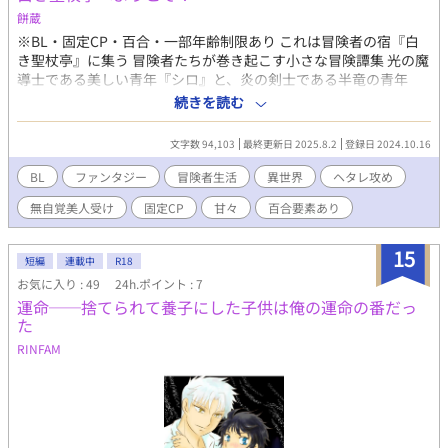
を抱え蓮にカウンセリングを依頼。 ストーリー展開 取り壊し予定
餅蔵
の古いアパートで始まる深夜のカウンセリング。記憶を失う蓮
※BL・固定CP・百合・一部年齢制限あり これは冒険者の宿『白
と、その間に現れる謎の人格レイ。悠真は両方の人格に惹かれな
き聖杖亭』に集う 冒険者たちが巻き起こす小さな冒険譚集 光の魔
がらも、次第に隠された真実に近づいていく。過去の犠牲者たち
導士である美しい青年『シロ』と、炎の剣士である半竜の青年
の霊、悠真の前世の記憶、そして究極の愛の選択へ。 読者が期待
『レオン』 彼らの恋模様とそれを取り巻く個性的な冒険者たちが
続きを読む
できる要素 多様な官能シーン（初体験・人格交代・超自然的背
紡ぐ、笑いあり、感動あり、エロあり（予定）の小話集です。 語
景）、複雑な心理描写、ミステリー要素、超自然現象、禁断愛、
り口の視点がちょいちょい変わります。 閲覧注意話には『※』が
破滅的美学、感動的なクライマックス。 独自性・セールスポイン
文字数 94,103
最終更新日 2025.8.2
登録日 2024.10.16
ついています。
ト 多重人格×霊的存在×転生という三重の設定による前例のない
BL
ファンタジー
冒険者生活
異世界
ヘタレ攻め
複雑さ。心理学的リアリティと超自然的幻想の融合。破滅エンド
でありながら美しい希望で締めくくられる構成。読者の感情と身
無自覚美人受け
固定CP
甘々
百合要素あり
体の両方に訴える高品質な官能描写。
15
短編
連載中
R18
お気に入り : 49
24h.ポイント : 7
運命──捨てられて養子にした子供は俺の運命の番だっ
た
RINFAM