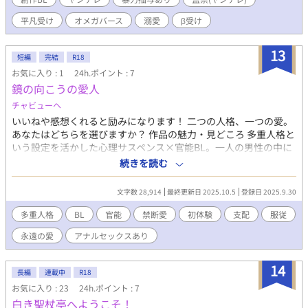
崎の部屋に押し入る形で一緒にいた場面だった。 門真はもちろ
平凡受け
オメガバース
溺愛
β受け
ん、ことりの視線に気づいており、傷つける目的でキスをした。
その後、牽制とマウントのためにことりに接触。相手がいること
を伝え、釘を刺す。しかし、彼は「卒業まで」であればまぁ許容
13
短編
完結
R18
範囲としている。それは「番」になるという将来の約束による余
お気に入り : 1
24h.ポイント : 7
裕であった。神崎は門馬がことりに接触したことを知ると、静か
鏡の向こうの愛人
に怒る。しかし、ことりに逆上する可能性を考えて手出しはしな
かった。 卒業後、ことりを部屋に監禁した後、約束通り門馬の
チャビューヘ
項を噛み、番を解消。痛みに悶える門馬を、虫けらを見るような
いいねや感想くれると励みになります！ 二つの人格、一つの愛。
無感動さで見下ろした。本来、「番の解消」は罪に問われる行為
あなたはどちらを選びますか？ 作品の魅力・見どころ 多重人格と
であったが、以前門馬が発情を故意に誘発したことを理由に、家
いう設定を活かした心理サスペンス×官能BL。一人の男性の中に
の力を使って示談に収めた。 神崎が、途中で思い出しているの
眠る二つの人格「優しいカウンセラー蓮」と「危険な魅力のレ
続きを読む
は、番を解消された際の門馬の様子である。正直、2人の関係が拗
イ」が、純真な美大生悠真を巡って繰り広げる愛の三角関係。記
れたのは門馬の言動によるところがあるので、その恨みもあっ
憶を失う蓮と、意図的に現れるレイ、そして両方に惹かれてしま
た。現在は、門馬のことを思ってことりが謝るところを見ると、
文字数 28,914
最終更新日 2025.10.5
登録日 2025.9.30
う悠真の複雑な感情が丁寧に描かれる。 ジャンル特徴・特色 心理
腸が煮えくり返る思いになる。
スリラー×超自然現象×成人向けBL。古いアパートという閉鎖的
多重人格
BL
官能
禁断愛
初体験
支配
服従
空間で展開される濃密な人間ドラマ。多重人格・転生・霊的存在
永遠の愛
アナルセックスあり
という重層的な設定により、現実と幻想の境界が曖昧になる幻想
的世界観。段階的にエスカレートする官能描写と、深い心理描写
の絶妙なバランス。 主要登場人物 櫻井蓮（24歳）：穏やかで慈悲
14
長編
連載中
R18
深い心理カウンセラー。記憶の欠落に悩む。 レイ：蓮の別人格。
お気に入り : 23
24h.ポイント : 7
カリスマ性があり官能的だが支配的。実は蓮の双子の兄で10歳で
白き聖杖亭へようこそ！
死去。 高橋悠真（21歳）：純真で感受性豊かな美大生。家族問題