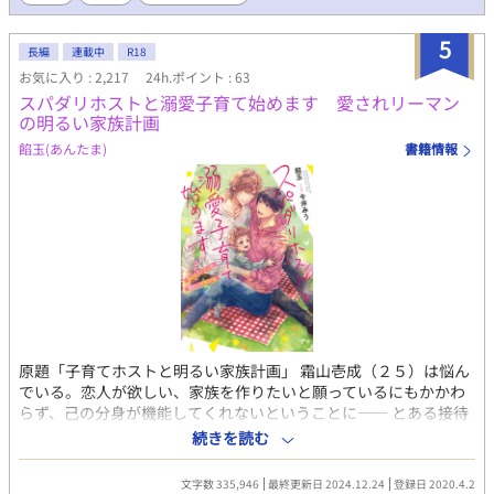
きだろう。傾国の美女は女性だから物語になるのだ。傾国の美男
ます。応援よろしくお願いします。 本文は完結済みですが、番外
子なんぞ、ヒモや男娼になる未来しか見えない。いずれにせよロ
編も投稿しますので、よければお読みください。
5
クなもんじゃない。 俺は「剣術」だとか「体術」、百歩譲って
長編
連載中
R18
「敏捷」などを期待していたのだ。だって強そうだし。 特殊スキ
お気に入り : 2,217
24h.ポイント : 63
ルっていうから「勇者」かと思ったのに、まさかの「美」？ これ
スパダリホストと溺愛子育て始めます 愛されリーマン
はあり得ない特殊スキルを与えられたあり得ない美貌を誇る「平
の明るい家族計画
凡に生きたい」令息のお話。 ※※※※※※ タイトル変更いたしま
餡玉(あんたま)
書籍情報
した。旧タイトル「特殊スキル「美」を持つ令息は、路傍の石に
なりたい。」 ※作中イラストはBringImageCreaterにてAI作成し
ております。（基本モデルMAI-Moder使用） ※タイトルは作者撮
影の写真を加工し作成しております。 ※ 未管理著作物裁定制度に
よる無断転載禁止
原題「子育てホストと明るい家族計画」 霜山壱成（２５）は悩ん
でいる。恋人が欲しい、家族を作りたいと願っているにもかかわ
らず、己の分身が機能してくれないということに—— とある接待
で飲まされ過ぎた壱成は、繁華街の道路にへたり込んで歩けなく
続きを読む
なってしまった。そんな壱成に手を差し伸べてくれたホストの男
は、壱成の中学時代の同級生・早瀬彩人。偶然の再会に感動する
文字数 335,946
最終更新日 2024.12.24
登録日 2020.4.2