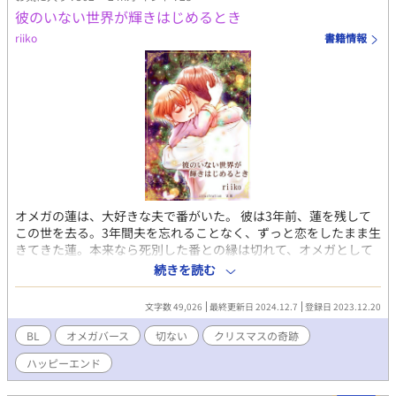
なくそれを受け入れる。 御城は和菓子職人ということもあって
彼のいない世界が輝きはじめるとき
か、騎士団寮で騎士たちの料理を作ることになり、 そのおいしさ
にヴァニタス含め、騎士たち全員が絶賛するほどのものであっ
riiko
書籍情報
た。 そんなある日、ヴァニタスは魔物の進行が進んでいることを
聞き、魔物の討伐遠征に出向くこととなる。 その討伐遠征の無事
や成功を願った御城はヴァニタスのために遠征に持っていくため
の弁当を渡す。 それに感動し、自身の感情を抑えきれなくなった
ヴァニタスは皆の前で御城へキスをする。 しかしそのキスが事件
を呼ぶことになった。 ヴァニタスを勝手に自分の婚約者と語るエ
リザベート令嬢の策略により、御城は誘拐されてしまった。 御城
の救出に成功するも、救出までに1週間もの時間をかけてしまい、
御城は瀕死の状態。 その間、ヴァニタスは部下に責められ、そこ
でやっと御城への感情が恋であると気づく。 御城が目覚めてか
オメガの蓮は、大好きな夫で番がいた。 彼は3年前、蓮を残して
ら、ヴァニタスは溺愛と嫉妬、そして独占欲を発動し、 御城を自
この世を去る。3年間夫を忘れることなく、ずっと恋をしたまま生
分のものにするために落としにかかる。 果たして、御城は聖なる
きてきた蓮。本来なら死別した番との縁は切れて、オメガとして
力を使い、この国を救うことができるのか？ そして御城とヴァニ
他のアルファを誘うフェロモンが出て発情期もあるはずだが、そ
タスの恋の行く末は？ ------------------ 本編完結済みです。 呼んで
続きを読む
れを失った。 夢の中でしか会えない夫に現在進行形で恋をし続け
いただきありがとうございます！ 後日譚や本編で回収しきれてい
る。 ある日、今年は3年ぶりにホワイトクリスマスになると知っ
ない部分を5話ほど追加で投稿する予定です。 どうぞよろしくお
文字数 49,026
最終更新日 2024.12.7
登録日 2023.12.20
た。 もしも今年のクリスマスに雪が降ったら、もしも雪なら……
願いいたします。 この作品は他サイトでも投稿しております。
願掛けをする蓮。 しかし決意をした翌日、過去に振った運命の番
BL
オメガバース
切ない
クリスマスの奇跡
だった人と再会した。 彼が言う。 クリスマスまで、自分の体を自
ハッピーエンド
由に使っていい。それが終わる時、これからのあなたの未来を決
めて欲しい。「彼の願いをどうか叶えてあげて」と。 蓮は不思議