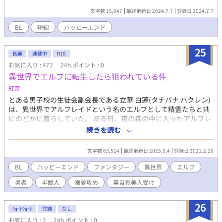
に演奏するための新しい曲を作ることを決意するが、創作に行き
文字数 15,047
最終更新日 2024.7.7
登録日 2024.7.7
詰まり焦りを感じる。そんな中、和也は翔を支え続けるが、彼に
は翔に隠している秘密があった。それは、自分の気持ちが友情以
BL
短編
ハッピーエンド
上のものであるということ。 音楽祭の前夜、和也はついに自分の
気持ちを翔に告白する。驚きと混乱の中で、翔は和也の告白を受
25
け入れるかどうかを考え、二人は一晩中話し合う。最終的に、お
長編
連載中
R18
互いの気持ちを確認し合った二人は、音楽祭当日、最高の演奏を
お気に入り : 472
24h.ポイント : 0
披露し、観客を感動させる。 演奏が終わった後、翔は和也に対し
異世界でエルフに転生したら狙われている件
ても自分の気持ちを伝え、二人は恋人として新たな一歩を踏み出
紅音
す。大学卒業後も、翔と和也はそれぞれの夢を追い続け、互いの
とある男子校の生徒会副会長である立華 白蓮(タチバナ ハクレン)
存在が大きな支えとなる。音楽と愛情を通じて、二人は永遠の絆
は、異世界でアルフレイドという名のエルフとして精霊たちと共
を築いていく。 この小説は、音楽と愛情をテーマにした、友情か
にのどかに暮らしていた。 ある日、夜の森の中に入ったアルフレ
ら恋愛に発展する二人の物語です。
イドは、人食い魔獣に襲われている人を助けようとするのだ
続きを読む
が…………。 クールでイケメンな半獣勇者と美人でちょっと天然
なエルフの青年がおりなす、優しくて深い愛と感動がぎゅーっと
文字数 63,514
最終更新日 2025.5.4
登録日 2021.2.16
詰まった異世界ファンタジーBLです。 ※第一部は完結いたしまし
た。ただいま第二部絶賛更新中です。
BL
ハッピーエンド
ファンタジー
異世界
エルフ
勇者
半獣人
溺愛攻め
無自覚美人受け
26
ｼｮｰﾄｼｮｰﾄ
完結
なし
お気に入り : 2
24h.ポイント : 0