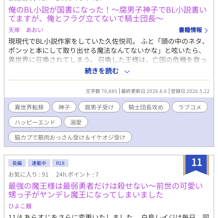
が期待できる要素 多様なエロシーン：手コキ、フェラ、アナルセ
俺のBL小説が国書になった！～腐男子神子でBL小説書い
ックス、3Pなど毎話異なる展開 心理的緊張感：デスゲームによる
てますが、俺とフラグ立てないで騎士団長～
極限状況での人間ドラマ 関係性の変化：敵対から愛情への自然な
天岸 あおい
書籍情報
発展過程 羞恥プレイ：吊り橋という特殊環境での背徳的シチュエ
ーション 感動的結末：愛による完全な救済と希望のエンディング
現現代でBL小説作家をしていた久佐悦司。 ふと「頭の中のネタ、
独自性・セールスポイント 既存のBL作品にはない「タイムループ
ポンッと本にして取り出せる魔法なんてないかな」と呟いたら、
×デスゲーム」という設定 吊り橋という限定空間を最大活用した
異世界に召喚されてしまう。 召喚した王様は、亡国の危機を救っ
エロシーンの数々 単なる肉体関係ではなく、真の愛への昇華を描
て欲しかった。 神に授けられた力があるはずだと言われ、悦司は
続きを読む
いた本格的ストーリー 罪の償いというテーマを通じた深い人間ド
手をかざす。 ――トサッ。出てきたのは直前まで書いていたBL小
ラマ 大ボリュームで読み応え抜群
説だった。 神様、何考えてんだよ……と呆れる悦司を他所に、王
文字数 70,885
最終更新日 2026.8.6
登録日 2026.5.22
様はBL小説に感動し、国の書として広めてことを決めてしまう。
BL小説が国書だなんて、誰か絶対怒りにくるだろうなーと悦司が
異世界転移
神子
腐男子受け
騎士団長攻め
ラブコメ
予想した通り、赤髪の騎士団長アルノリドが怒鳴り込んできた
ハッピーエンド
溺愛
――。 BL小説が異世界の王国を救う？ 腐男子BL作家と常勝の最
恐騎士団長が送る、異世界ラブコメBL。
脇カプで筋肉おっさん受け＆イケオジ受け
11
長編
連載中
R18
お気に入り : 91
24h.ポイント : 7
最強の魔王様は最弱勇者だけは殺せない〜前世の可愛い
甥っ子がヤンデレ魔王になってしまいました
ひよこ麺
11/4 あらすじをさらに変更いたしました。 白鳥レイジは毎日、同