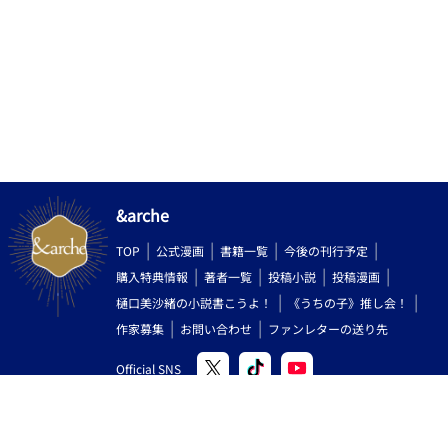
日焼けした肌。体育会系の見た目だが、映画オタクらしい繊細な
いです！
目つき。ベビーフェイス。 明るく豪快に見えるが、内面は夢に情
熱的で感情豊か。 カナに惹かれる自分に戸惑い、恋心を自覚する
過程で葛藤。 映画監督を目指しフランソワ・オゾンの『サマード
レス』に心酔。
&arche
TOP
公式漫画
書籍一覧
今後の刊行予定
購入特典情報
著者一覧
投稿小説
投稿漫画
樋口美沙緒の小説書こうよ！
《うちの子》推し会！
作家募集
お問い合わせ
ファンレターの送り先
Official SNS