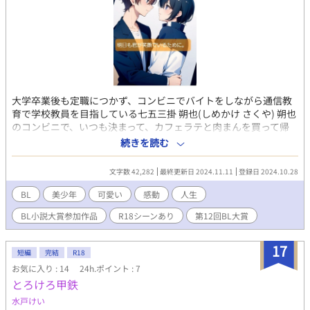
大学卒業後も定職につかず、コンビニでバイトをしながら通信教
育で学校教員を目指している七五三掛 朔也(しめかけ さくや) 朔也
のコンビニで、いつも決まって、カフェラテと肉まんを買って帰
る美少年、葵(あおい) 朔也は、どこか影のある寂しげな雰囲気の
続きを読む
葵を気にかけるようになり…。 ・性描写有はタイトルに(※)付け
ます
文字数 42,282
最終更新日 2024.11.11
登録日 2024.10.28
BL
美少年
可愛い
感動
人生
BL小説大賞参加作品
R18シーンあり
第12回BL大賞
17
短編
完結
R18
お気に入り : 14
24h.ポイント : 7
とろけろ甲鉄
水戸けい