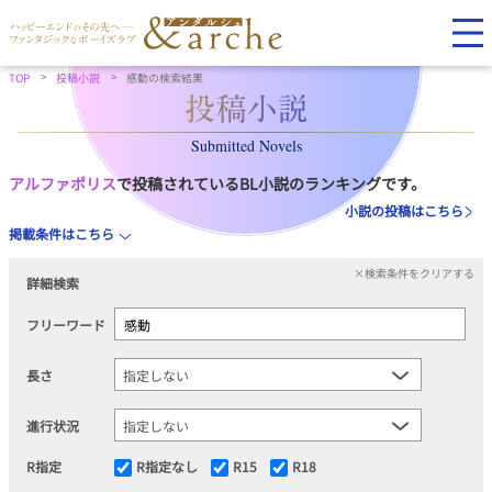
TOP
投稿小説
感動の検索結果
Submitted Novels
アルファポリス
で投稿されているBL小説のランキングです。
小説の投稿はこちら
掲載条件はこちら
×検索条件をクリアする
詳細検索
フリーワード
長さ
進行状況
R指定
R指定なし
R15
R18