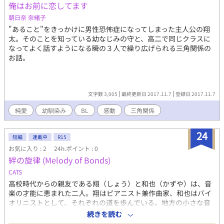
俺はお前に恋してます
朝日奈 奈緒子
"あること"をきっかけに男性恐怖症になってしまった主人公の翔
太。そのことを知っている幼なじみの守と、高二で同じクラスに
なってよく話すようになる瞬の３人で繰り広げられる三角関係の
お話。
文字数 3,005
最終更新日 2017.11.7
登録日 2017.11.7
純愛
幼馴染み
BL
感動
三角関係
24
短編
連載中
R15
お気に入り : 2
24h.ポイント : 0
絆の旋律 (Melody of Bonds)
CATS
高校時代からの親友である翔（しょう）と和也（かずや）は、音
楽の才能に恵まれた二人。翔はピアニスト兼作曲家、和也はバイ
オリニストとして、それぞれの道を歩んでいる。地方の小さな音
楽大学に進学した二人は、共に音楽に対する情熱を深め、支え合
続きを読む
いながら成長していく。 大学の音楽祭が近づく中、翔は和也と共