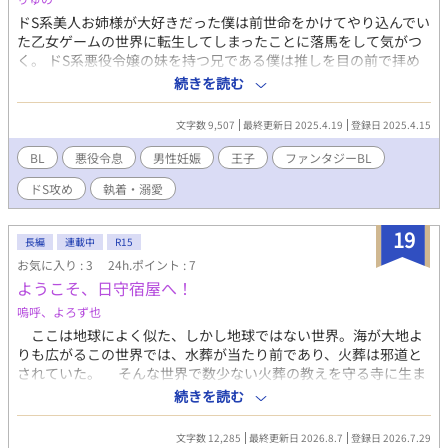
ドS系美人お姉様が大好きだった僕は前世命をかけてやり込んでい
た乙女ゲームの世界に転生してしまったことに落馬をして気がつ
く。 ドS系悪役令嬢の妹を持つ兄である僕は推しを目の前で拝め
ることに感動！絶対に幸せにしてやるから＿＿ ＿＿＿＿＿待て
続きを読む
よ、悪役令嬢に兄なんていたっけ？ みたいな話 ※前世は女です
が、今世はしっかり性自認男です。かつて女性だった経験も生か
文字数 9,507
最終更新日 2025.4.19
登録日 2025.4.15
してめちゃくちゃモテる設定です。 王子×悪役令息になる予定で
す。 ⚠️男性妊娠描写があります。同性婚あり、魔力入れれば妊娠
BL
悪役令息
男性妊娠
王子
ファンタジーBL
できるファンタジーです。 ⚠️主人公も周りも平気で人を殺しま
ドS攻め
執着・溺愛
す。 朝と夜の2話ずつ更新
19
長編
連載中
R15
お気に入り : 3
24h.ポイント : 7
ようこそ、日守宿屋へ！
嗚呼、よろず也
ここは地球によく似た、しかし地球ではない世界。海が大地よ
りも広がるこの世界では、水葬が当たり前であり、火葬は邪道と
されていた。 そんな世界で数少ない火葬の教えを守る寺に生ま
れた主人公・日守朔（ひもり さく）は、兄・秀吾（しゅうご）
続きを読む
とともに亡き両親が遺した寺を守りながら暮らしていた。周囲か
ら異端の寺として陰口を叩かれながらも、兄弟は穏やかな日々を
文字数 12,285
最終更新日 2026.8.7
登録日 2026.7.29