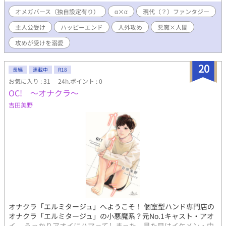
過ごしていた。 しかし朔の修学旅行先の寺で、穢れた闇物に遭
遇したことをきっかけにその日常は崩れ去る。守護師、守護連
オメガバース（独自設定有り）
α×α
現代（？）ファンタジー
盟、そして悪魔――。朔は世界を揺るがす運命へと巻き込まれて
主人公受け
ハッピーエンド
人外攻め
悪魔×人間
いく。 ※不定期に投稿します。 ※2作品目です。 ※センシティ
ブ、グロテスクなどの表現がある回に◇（R15）か◆(R18?)をつ
攻めが受けを溺愛
けます。 拙いところがあると思いますが、これからもっと多くの
人を感動させられるような文章を書けるように実地で学んでいき
20
たいと思います。どうぞ、お手柔らかに。
長編
連載中
R18
お気に入り : 31
24h.ポイント : 0
OC! ～オナクラ～
吉田美野
オナクラ「エルミタージュ」へようこそ！ 個室型ハンド専門店の
オナクラ「エルミタージュ」の小悪魔系？元No.1キャスト・アオ
イ。 うっかりアオイにハマってしまった、見た目はイケメン・中