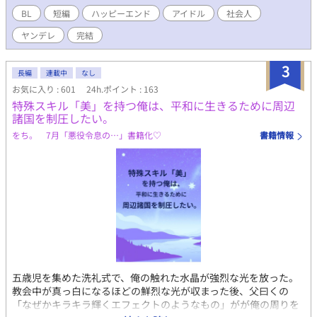
です。お手柔らかにお願いします。 ムーンライトノベルズさんに
BL
短編
ハッピーエンド
アイドル
社会人
も掲載しております
ヤンデレ
完結
3
長編
連載中
なし
お気に入り : 601
24h.ポイント : 163
特殊スキル「美」を持つ俺は、平和に生きるために周辺
諸国を制圧したい。
をち。 7月「悪役令息の…」書籍化♡
書籍情報
五歳児を集めた洗礼式で、俺の触れた水晶が強烈な光を放った。
教会中が真っ白になるほどの鮮烈な光が収まった後、父曰くの
「なぜかキラキラ輝くエフェクトのようなもの」がが俺の周りを