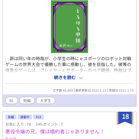
昴は同い年の時哉が、小学生の時にｅスポーツのロボット対戦
ゲームの世界大会で優勝した事に感動し、彼を目指した。彼等の
得意なゲームは、プレイヤーとサポーターのペア競技。時哉はプ
レイヤーで、サポーターの父親と組んでいたが、ｅスポーツ専門
続きを読む
大学に入学すると、サポーターになっていた。憧れの時哉に、パ
ートナーになろうと誘われる昴だが、彼と対戦をしたいので断り
文字数 46,465
最終更新日 2021.1.23
登録日 2021.1.15
続ける。 昴とペアになりたい同級の斗真は、彼を手に入れるた
めにマニュピレーターを使って性的な攻撃をしかけてきて――
BL
短編
大学生
18
長編
連載中
R18
お気に入り : 78
24h.ポイント : 7
悪役令嬢の兄、僕は婚約者じゃありません！
りゅの