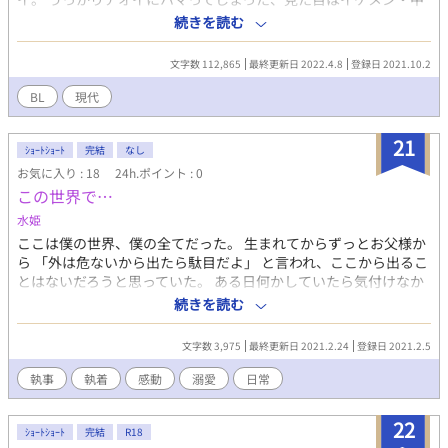
身は粗●ンの残念リーマン筧義松。 彼らを取り巻く人たちのお話
続きを読む
を主に下品に、ときに胸キュン（あるかな）ときに感動（ないか
も）的なお話。 ※注意事項※ オナクラ（風俗）で働くひとの話で
文字数 112,865
最終更新日 2022.4.8
登録日 2021.10.2
す。 一応主人公のアオイちゃんが複数の人と絡む場合がありま
す。 1対1の関係しか無理な読者様にはオススメしません。 ご注意
BL
現代
くださ～い。
21
ｼｮｰﾄｼｮｰﾄ
完結
なし
お気に入り : 18
24h.ポイント : 0
この世界で…
水姫
ここは僕の世界、僕の全てだった。 生まれてからずっとお父様か
ら 「外は危ないから出たら駄目だよ」 と言われ、ここから出るこ
とはないだろうと思っていた。 ある日何かしていたら気付けなか
ったくらい小さな笑い声が聞こえた。 外は危険なのに笑い声？僕
続きを読む
は不思議に思って、一歩外へ出てみることにした。 「お父様…」
どうしてなの？ 全3話(予約済み)+αの予定です。 年齢制限もない
文字数 3,975
最終更新日 2021.2.24
登録日 2021.2.5
BLなので多くの方に読んで頂けたら嬉しいです。
執事
執着
感動
溺愛
日常
22
ｼｮｰﾄｼｮｰﾄ
完結
R18