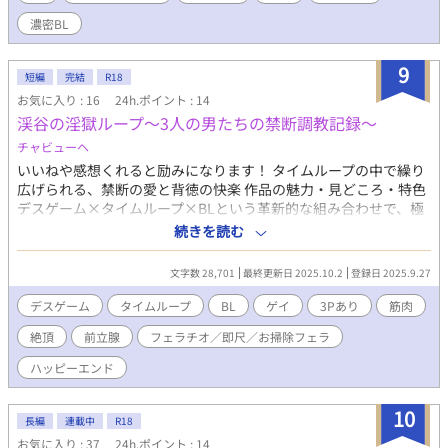
内ラブ。
濃密BL
9
短編
完結
R18
お気に入り : 16
24h.ポイント : 14
渓谷の淫獄ループ～3人の男たちの禁断調教記録～
チャビューヘ
いいねや感想くれると励みになります！ タイムループの中で繰り
広げられる、禁断の愛と背徳の快楽 作品の魅力・見どころ・特色
デスゲーム×タイムループ×BLという革新的な組み合わせで、極
限状況における男性同士の愛を描いた衝撃作。毎回異なるエロシ
続きを読む
ーンと心理描写で、読者を飽きさせない構成。羞恥プレイから愛
情に昇華していく過程が圧巻。 主要登場人物 大介（細身・狡猾な
文字数 28,701
最終更新日 2025.10.2
登録日 2025.9.27
笑顔）：表面的には人当たりが良いが計算高い詐欺師。3人の中で
最も複雑な内面を持つ 昌（筋肉質・短気）：ケンカっ早いが情に
デスゲーム
タイムループ
BL
ゲイ
3Pあり
筋肉
厚い元暴力事件の加害者。肉体美と優しさのギャップが魅力 夏樹
絶頂
前立腺
フェラチオ／即尺／お掃除フェラ
（ピアス・冷静）：歪んだ正義感を持つ元法曹関係者。知的でク
ールだが最後は愛に目覚める ストーリー展開 渓谷の吊り橋で目覚
ハッピーエンド
めた3人は、犠牲者を選ばなければ次のループに進めないデスゲー
ムに巻き込まれる。最初は疑心暗鬼だった3人が、極限状況での肉
10
体的結びつきを通じて真の愛を見つけていく。裏切りと和解を繰
長編
連載中
R18
り返しながら、最終的には全員で脱出する道を見つけ出す。 読者
お気に入り : 37
24h.ポイント : 14