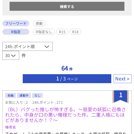
フリーワード
感動
R指定
R指定なし
R15
R18
件
64
件
1
/ 3
Next
ページ
1
長編
連載中
なし
お気に入り : 2
24h.ポイント : 271
（BL）バグった推しが怖すぎる。〜慈愛の妖狐に召喚さ
れたら、中身が口の悪い俺様だった件。二重人格にもほ
どがありませんか！？〜
椿零兎