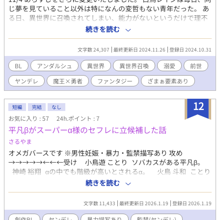
じ夢を見ていること以外は特になんの変哲もない青年だった。 あ
る日、異世界に召喚されてしまい、能力がないというだけで理不
尽な目にあわされて、トラウマまで植えつけられた上で、あらた
続きを読む
な勇者を呼び出すという名目で魔王城近くに無装備で拘束した状
態で捨てられてしまう。魔族に見つかり殺されそうになった時、
文字数 24,307
最終更新日 2024.11.26
登録日 2024.10.31
魔王様に救われて一命をとりとめることになる。 冷たく冷血な化
け物とされる魔王様は、確かに無関心だがこの世界の誰よりも親
BL
アンダルシュ
異世界
異世界召喚
溺愛
前世
切に扱ってくれたことにレイジは感動して、そのまま魔王様にお
ヤンデレ
魔王×勇者
ファンタジー
ざまぁ要素あり
礼をすべく城に住み込むことになる。 そして、完全な悪だといわ
れてきた魔王様の悲しい過去と、人間たちの驕りとを理解した
時、自身が魔王様の過去に関係する人物の生まれ変わりであるこ
12
短編
完結
なし
とを思い出すことになり……。
お気に入り : 57
24h.ポイント : 7
平凡βがスーパーα様のセフレに立候補した話
さるやま
オメガバースです ※男性妊娠・暴力・監禁描写あり 攻め
→→→→→←←←受け 小鳥遊 ことり ソバカスがある平凡β。
神崎 裕翔 αの中でも階級が高いとされるα。 火鳥 斗和 ことり
と神崎の友達。自分が神崎とことりをくっつけようとしたので、
続きを読む
少し罪悪感を感じて色々する。 門馬 壱 神崎の許嫁（Ω）。顔
は可愛い。 ▼読まなくてもいい補足（ネタバレ含む） 神崎と
文字数 11,433
最終更新日 2026.1.19
登録日 2026.1.19
門馬 門馬は神崎と初めて出会った8歳の時に惚れて、その後ず
っと片思いをしている。 あの日、ことりが見たのは、門馬は神
創作BL
ヤンデレ
暴力描写あり
監禁(ヤンデレ)