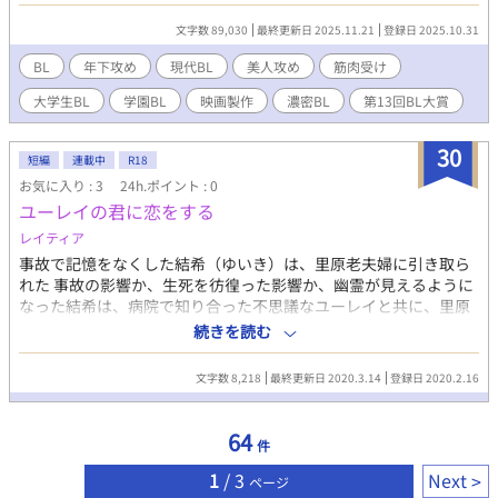
『サマードレス』の主人公にぴったりだった。ライトブルーのド
レス。彼ならきっと似合う。 「映画に出てくれ！」と頼むと 「ヌ
文字数 89,030
最終更新日 2025.11.21
登録日 2025.10.31
ードモデルになってくれるなら、出てあげる」とカナが微笑む。
冗談か本気か。熱い眼差しに押され マリは決意する――「脱ぐ。
BL
年下攻め
現代BL
美人攻め
筋肉受け
撮って」 羞恥と衝動、ファインダーの中で揺れるまなざし。 一枚
大学生BL
学園BL
映画製作
濃密BL
第13回BL大賞
一枚服を脱ぐたび、シャッターが無情に鳴る。二人の心と身体の
距離は静かに変わっていく。 カナに着せるはずのドレスを、なぜ
か自分が着る羽目に。「着てみて」その一言に、衝撃が走る。カ
30
短編
連載中
R18
ナの「似合ってるよ」に心がざわつく。光の中、撮影の張り詰め
お気に入り : 3
24h.ポイント : 0
た空気は、いつしか甘美な瞬間に。 そして、映画撮影が始まる。
ユーレイの君に恋をする
カメラの前で揺れるカナのドレス、海辺に吹く風、光の中で二人
の感情の交錯。 これは、“見る”ことと“見られる”ことのあいだに
レイティア
生まれる、ひと夏の物語。 夢と身体と恋が交差する――映画のよ
事故で記憶をなくした結希（ゆいき）は、里原老夫婦に引き取ら
うな恋を、君と。 映画にしか映らない感情がある。 写真にしか残
れた 事故の影響か、生死を彷徨った影響か、幽霊が見えるように
せない瞬間がある。 ✲累計PV5500を記録した、映画サークルを舞
なった結希は、病院で知り合った不思議なユーレイと共に、里原
台とした青春BL。 前半はラブコメ？で笑って頂ければ。後半は感
家に引き取られて行った 記憶を取り戻す事なく日常を送る結希 そ
続きを読む
動的な青春文芸。 《攻め》 奏多怜（カナタレイ）通称 カナ 20
んな生活の中で、結希はユーレイに想いを寄せ、伝えてはいけな
歳 工学部2年 写真サークル 身長175cm 細身で繊細な顔立ち。
い気がしていたのに、伝えてしまった 消えたユーレイ 思い出した
単館映画系俳優のよう。アンニュイ。長めで目にかかる黒髪。琥
文字数 8,218
最終更新日 2020.3.14
登録日 2020.2.16
先に知ったユーレイの正体 幽霊を見えるようになった事で知った
珀色の瞳は凍てつく湖のように静寂。 クローゼットゲイ。 物静か
自分の出生 ーーーーーーーーーーーーーーーーーーーーーーーー
で落ち着いているが、内に秘めた意志が強い。マリにだけ見せる
感動を目指して執筆していきたいと思います 突然の思いつきで書
64
微妙な挑発や優しさを持つ。寮の部屋はマリの斜め前。
件
きました ご都合主義満載です ツッコミ・批判は飲み込んでいただ
✖️ 《受け》 真梨野悠（マリノユ
けると幸いです また、あれ？と思うような感想はこちらで削除さ
1
/ 3
Next
ページ
ウ）通称 マリ 21歳 工学部3年 映画サークル 身長178cm 筋肉質で
せていただきます 10話完結です 楽しく読んでいただけるとうれし