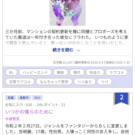
三か月前、マンションの契約更新を機に同棲とプロポーズを考え
ていた義道は一年付き合った彼女にフラれた。 いつものように家
で親友と飲んでいると、酔っ払いがおかしなことを言いだした。
「おれもちょうど契約更新時期だから、どうせなら一緒に住む
続きを読む
か？」 「は？」 「ほら、おれらって、キスしてないけど、最後ま
でしないだけでやることやってるし、もういっそのこと一緒に住
文字数 32,167
最終更新日 2026.8.9
登録日 2026.7.30
んで、付き合ってってした方が楽じゃん？」 そんなこんなで始ま
った「同棲？」生活。 二人は今更ながらに「恋愛」と「友愛」に
BL
ハッピーエンド
親友
現代
社会人
ラブコメ
ついて考える。 考えなしの自称直感派と 考えるけどめんどくさく
日常ラブコメ
なんちゃって哲学
リバあり
リバ
なって途中で忘れる男の 恋愛なんちゃって哲学同棲ラブコメ
2
長編
連載中
R15
お気に入り : 636
24h.ポイント : 21
いつかの僕らのために
水城雪見
令和２年２月27日。ジャンルをファンタジーからＢＬに変更しま
した。 吉崎麗、17歳。性別男。人懐っこく同性の友人多し。自他