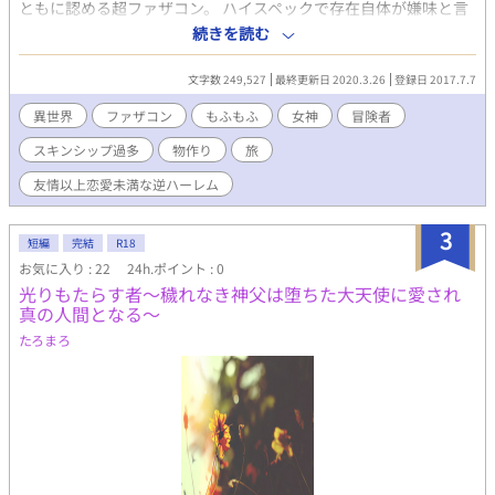
ともに認める超ファザコン。 ハイスペックで存在自体が嫌味と言
われることもある俺ですが、本日、実の母親に刺殺されました。
続きを読む
女神様に誘われて、大好きな父さんと来世でも親子になるため
に、異世界に旅立ちます。 容姿端麗、頭脳明晰、スポーツ万能、
文字数 249,527
最終更新日 2020.3.26
登録日 2017.7.7
常に友人に囲まれ、周囲に愛され、すべてにおいて恵まれている
ように見えた麗が、唯一持ち合わせていなかったのは母親の愛
異世界
ファザコン
もふもふ
女神
冒険者
情。 生前から麗に目をつけていた異世界の女神は、麗に異世界で
スキンシップ過多
物作り
旅
の生き直しを提案する。 これは後に、『大物食い』や『傾国』な
どの二つ名で呼ばれることになる冒険者レイの話。 いつか生まれ
友情以上恋愛未満な逆ハーレム
変わる日のために、仲間を増やして異世界改革をしていきます。
※注意※ ハーレム、逆ハーレムが当たり前という世界なので、主
3
人公にはたくさんのパートナーができる予定ですが、恋愛要素は
短編
完結
R18
薄めです。 嫉妬深い母親に殺されたトラウマがあるので、あまり
お気に入り : 22
24h.ポイント : 0
恋愛に積極的ではありません。どちらかというと、恋愛よりは友
光りもたらす者～穢れなき神父は堕ちた大天使に愛され
愛や仲間愛といった感じでくっつきそうです。 主人公はもともと
真の人間となる～
同性愛者ではないので、普通に可愛い女の子も好きですが、恋愛
たろまろ
には発展しません。