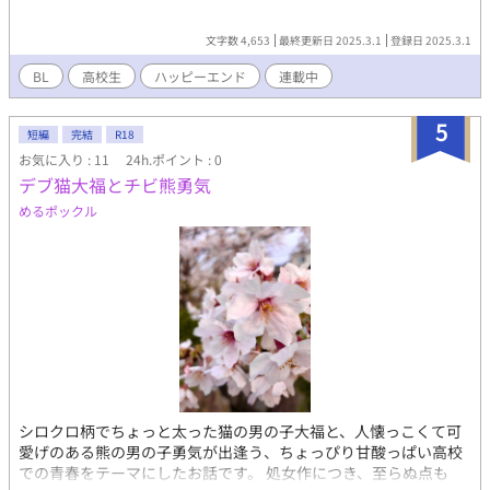
文字数 4,653
最終更新日 2025.3.1
登録日 2025.3.1
BL
高校生
ハッピーエンド
連載中
5
短編
完結
R18
お気に入り : 11
24h.ポイント : 0
デブ猫大福とチビ熊勇気
めるポックル
シロクロ柄でちょっと太った猫の男の子大福と、人懐っこくて可
愛げのある熊の男の子勇気が出逢う、ちょっぴり甘酸っぱい高校
での青春をテーマにしたお話です。 処女作につき、至らぬ点も