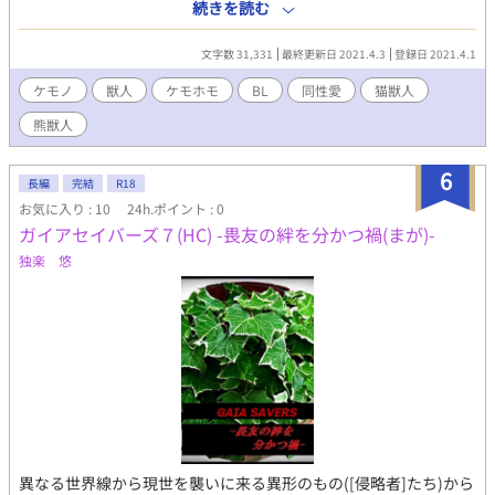
多々あるかと思いますが、男の子たちの友愛物語を楽しんでいた
続きを読む
だけたら幸いです。 挿絵あり版はpixivにて公開中です。 第一話の
ラストシーンのみコミッションで描いていただきました。可愛す
文字数 31,331
最終更新日 2021.4.3
登録日 2021.4.1
ぎるのでぜひご覧ください！
ケモノ
獣人
ケモホモ
BL
同性愛
猫獣人
熊獣人
6
長編
完結
R18
お気に入り : 10
24h.ポイント : 0
ガイアセイバーズ７(HC) -畏友の絆を分かつ禍(まが)-
独楽 悠
異なる世界線から現世を襲いに来る異形のもの([侵略者]たち)から