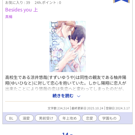
お気に入り : 39
24h.ポイント : 0
Besides you 上
真楊
高校生である涼井悠哉(すずいゆうや)は同性の親友である柚井陽
翔(ゆいひなと)に対して恋心を抱いていた。しかし陽翔に恋人が
出来たことにより悠哉の恋は失恋へと変わってしまったのだが、
悠哉は親友の恋を応援したいという思いの反面、陽翔と離れたく
続きを読む
ないという気持ちを抱いていた。 そんな時、同じ中学だった二つ
歳上の神童彰人(しんどうあきひと)と偶然再会を果たし、あろう
文字数 234,514
最終更新日 2025.10.24
登録日 2024.3.17
事か告白されてしまう悠哉。 ひょんな事から始まった二人の名前
の無い関係、そんな中で悠哉は徐々に彰人に心を開いていく。 愛
BL
溺愛
男前受け
年上攻め
恋愛
学園もの
というものが分からなかった悠哉が彰人と過ごすうちに本当の愛
を見つける、友愛、親愛、恋愛、悠哉の中にあるさまざまな愛の
14
物語。 ＊R18要素は後半までありません。