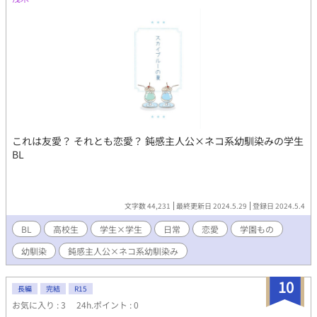
これは友愛？ それとも恋愛？ 鈍感主人公×ネコ系幼馴染みの学生
BL
文字数 44,231
最終更新日 2024.5.29
登録日 2024.5.4
BL
高校生
学生×学生
日常
恋愛
学園もの
幼馴染
鈍感主人公×ネコ系幼馴染み
10
長編
完結
R15
お気に入り : 3
24h.ポイント : 0