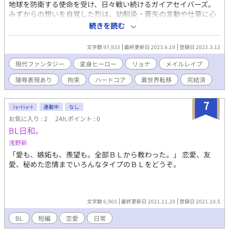
地球を防衛する使命を受け、日々戦い続けるガイアセイバーズ。
みずからの想いを自覚した烈は、幼馴染・蒼矢の言動や仕草に心
を揺さぶられ、自身で打ち立てた信念に自信を無くしかけてい
続きを読む
た。 そんな折、営業の甲斐あって実家の酒屋に太客が付く。 バー
店長のその男は烈の人柄に惹かれたと言い、彼へ近付き、親愛の
文字数 97,933
最終更新日 2023.6.19
登録日 2023.3.13
しるしと身体に触れる。 単なる友愛の表現なのかあるいは好意な
のか、ふたりの親密な掛け合いを目にした蒼矢の胸はざわつく。
現代ファンタジー
変身ヒーロー
リョナ
メイルレイプ
一方、卒業研究の時期を迎えた影斗は一旦セイバーから離れ、大
陵辱表現あり
拘束
ハードコア
異世界転移
完結済
学へと集中すると宣言する。 しばらくの間セイバーズにおける主
力を欠かし、不安定な体制を強いられる中、秘密裏に事が動き始
めていた―― ◆完結済(2023/6/19) ◆注意事項(下記ご心配な方は
7
ｼｮｰﾄｼｮｰﾄ
連載中
なし
作品閲覧をお控え下さい) ・一部年齢制限表現有、過激描写多数
お気に入り : 2
24h.ポイント : 0
（過去作比）。背後要注意(各ページ冒頭で判別出来るようにしま
BL日和。
す) ・フェティシズム要素有。 ・いわゆるヒーローピンチ要素
（やられ、屈服）多数。伴ってリョナや怪我の描写多数。 ・細部
浅野新
端折っている部分があります。 第1作目『ガイアセイバーズ -
「愛も、嫉妬も、羨望も。全部ＢＬから教わった。」 恋愛、友
GAIA SAVERS-』及び過去ナンバリング作を先に読まれることをお
愛、秘めた恋情までいろんなタイプのＢＬをどうぞ。
勧めします。
文字数 6,903
最終更新日 2021.11.20
登録日 2021.10.5
BL
短編
恋愛
日常