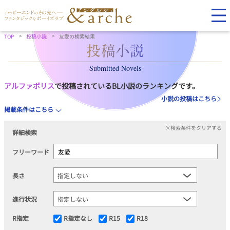
TOP
投稿小説
友愛の検索結果
Submitted Novels
アルファポリス
で投稿されているBL小説のランキングです。
小説の投稿はこちら
掲載条件はこちら
×検索条件をクリアする
詳細検索
フリーワード
長さ
進行状況
R指定
R指定なし
R15
R18