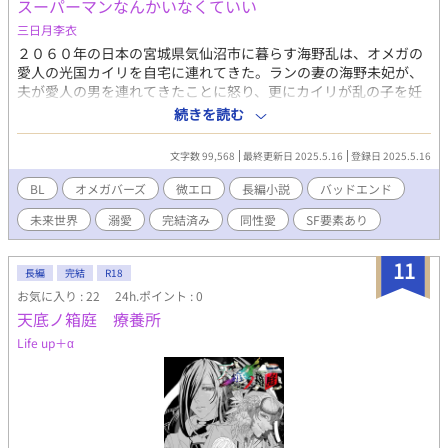
スーパーマンなんかいなくていい
三日月李衣
２０６０年の日本の宮城県気仙沼市に暮らす海野乱は、オメガの
愛人の光国カイリを自宅に連れてきた。ランの妻の海野未妃が、
夫が愛人の男を連れてきたことに怒り、更にカイリが乱の子を妊
娠しているのを知って、更に怒る。妻の怒りを鎮めるために乱
続きを読む
は、カイリにカイリがある慈善団体の恐ろしい秘密を知って逃げ
ているのを乱がカイリを守るために気仙沼の自宅にかくまって欲
文字数 99,568
最終更新日 2025.5.16
登録日 2025.5.16
しいと、未妃に頭を下げる。未妃が腹正しく思いながらも、カイ
リが困っているを見捨てられずにカイリを家に置いとくことにし
BL
オメガバーズ
微エロ
長編小説
バッドエンド
た。 その間に特権階級のアルファの清瀬祟継が会長を務める慈善
未来世界
溺愛
完結済み
同性愛
SF要素あり
団体青の友愛基金の陰謀をオメガの愛人の加賀美紫信がオメガの
元従業員を探していた。 ごく平凡なベータの海野乱と特権階級の
アルファ清瀬祟継の邂逅が世界を揺るがす戦いが始まる。
11
長編
完結
R18
お気に入り : 22
24h.ポイント : 0
天底ノ箱庭 療養所
Life up＋α