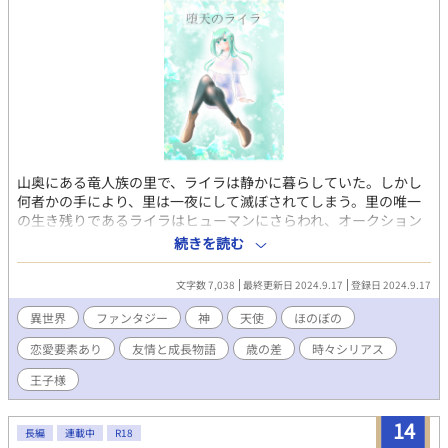
山奥にある竜人族の里で、ライラは静かに暮らしていた。しかし
何者かの手により、里は一夜にして滅ぼされてしまう。里の唯一
の生き残りであるライラはヒューマンにさらわれ、オークション
の目玉商品として売られる運命をたどることになる。 そんなライ
続きを読む
ラの危機を救ったのは、「アル」と名乗る青年だった。 単純で、
何でもすぐに信じてしまうライラ。人間不信のアル。 2人の出会
文字数 7,038
最終更新日 2024.9.17
登録日 2024.9.17
いは、歯車の狂った世界を元に戻すための旅路へと繋がってい
く。 けれど2人には、お互いに抱える秘密があった──。 これ
異世界
ファンタジー
神
天使
ほのぼの
は、嘘と秘密と信頼と、友愛の物語。 そしてひとりの王子が夢を
恋愛要素あり
友情と成長物語
歳の差
時々シリアス
叶えるまでの物語だ。
王子様
14
長編
連載中
R18