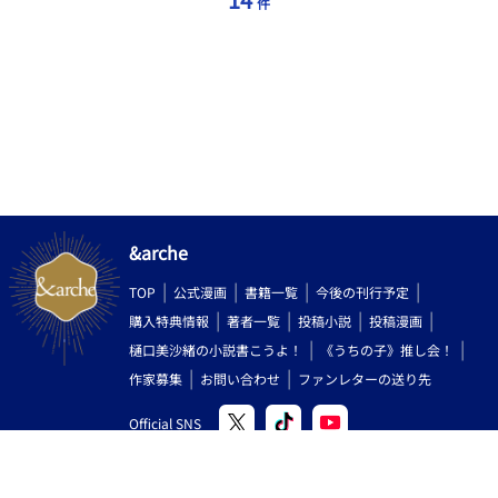
件
&arche
TOP
公式漫画
書籍一覧
今後の刊行予定
購入特典情報
著者一覧
投稿小説
投稿漫画
樋口美沙緒の小説書こうよ！
《うちの子》推し会！
作家募集
お問い合わせ
ファンレターの送り先
Official SNS