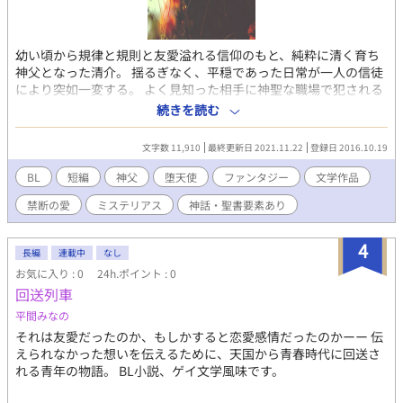
幼い頃から規律と規則と友愛溢れる信仰のもと、純粋に清く育ち
神父となった清介。 揺るぎなく、平穏であった日常が一人の信徒
により突如一変する。 よく見知った相手に神聖な職場で犯される
神父。 初めての穢れ。初めての向けられる熱く激しい欲望。 迫り
続きを読む
くる快楽の中、神父が見たものは黒い翼をもつ最も美しき天使だ
った。 凄まじい存在感を放ちながらも、どこか儚げな天使。 綺麗
文字数 11,910
最終更新日 2021.11.22
登録日 2016.10.19
で平穏な世界で生きてきた神父は激情の中で熱烈に貪られ、愛さ
れ求められる喜びを知り自我を知る。 神父は意思を持った人間と
BL
短編
神父
堕天使
ファンタジー
文学作品
なる。 短編
禁断の愛
ミステリアス
神話・聖書要素あり
4
長編
連載中
なし
お気に入り : 0
24h.ポイント : 0
回送列車
平間みなの
それは友愛だったのか、もしかすると恋愛感情だったのかーー 伝
えられなかった想いを伝えるために、天国から青春時代に回送さ
れる青年の物語。 BL小説、ゲイ文学風味です。