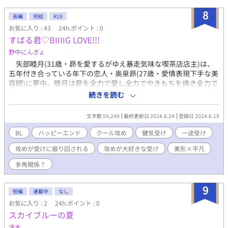
8
長編
完結
R18
お気に入り : 43
24h.ポイント : 0
すばる君♡BIIIIG LOVE!!!
野中にんぎょ
矢部睦月(31歳・昴を愛するがゆえ暴走気味な喫茶店店主)は、
五年付き合っている年下の恋人・奥泉昴(27歳・愛情表現下手な美
容師)に夢中。睦月は昴を全力で愛し全力でやきもちを焼き全力で
サポートしてきたが、昴とヘアサロンの顧客の間に起きたトラブ
続きを読む
ルに割って入ってしまい、昴から「次に同じようなことがあった
ら別れる」と宣告されてしまう。昴との別れに怯え本音を隠すよ
文字数 59,249
最終更新日 2024.8.24
登録日 2024.8.19
うになる睦月だったが……？ 愛なら、なんでもアリですか？エ
ロス（恋愛）、ストルゲ（友愛）、マニア（偏執的な愛）、アガ
BL
ハッピーエンド
クール攻め
健気受け
一途受け
ペー（無償の愛）。四つの愛が入り乱れる、すったもんだラ
攻めが受けに振り回される
攻めが大好きな受け
美形×平凡
ブ！！
多角関係？
9
短編
連載中
なし
お気に入り : 2
24h.ポイント : 0
スカイブルーの夏
浅木