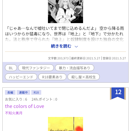
「じゃあ…なんで嘘吐いてまで閉じ込めるんだよ」 空から降る雨
はいつからか猛毒になり、世界は『地上』と『地下』で分かたれ
た。法と秩序で守られた『地上』と奴隷制度を設けた独自の文化
を持つ『地下』。その世界が交わるとすれば『地上』から『地
続きを読む
下』への片道切符だった。 地上で暮らすごく普通の高校生、角田
黄金（つのだ こがね）はある日を境に見知らぬ部屋へ療養と言わ
文字数 203,973
最終更新日 2021.5.27
登録日 2021.5.27
れ、監禁されてしまう。監禁する男は宮間 要。要は音楽関係の仕
事をしていると言うが、彼は地上にいる黄金を殺すように依頼さ
BL
現代ファンタジー
暴力・流血描写あり
れた地下で最強と謳われる始末屋だった。 黄金へ友愛を抱いてし
ハッピーエンド
R18要素あり
殺し屋×高校生
まい、殺すことが出来なくなってしまった要は黄金を守ろうとす
るが、嘘ばかり話す要に黄金は次第に不信感を抱いていく。
※「天底ノ箱庭 春告げ鳥」の続編にあたりますが、読まなくても
12
長編
連載中
R18
割と何とかなるとおもいます！（でも読んだ後の方が面白いかと
お気に入り : 6
24h.ポイント : 0
思います…！） 春告げ鳥よりは濡れ場が少なくて健全ですが、ち
the colors of Love
ょこっと凌辱表現がありますのでご注意ください！ ※漫画のバロ
ックハッピーナイトメアにも黄金と要の別の世界線のお話がある
不知火美月
のでもしご興味があれば（ｺｿｯ）