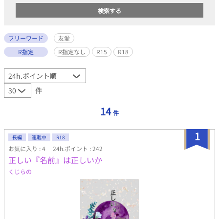
フリーワード
友愛
R指定
R指定なし
R15
R18
件
14
件
1
長編
連載中
R18
お気に入り : 4
24h.ポイント : 242
正しい『名前』は正しいか
くじらの