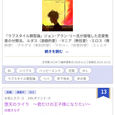
『ラブスタイル類型論』ジョン･アラン･リー氏が提唱した恋愛態
度の分類法。 ルダス（遊戯的愛）･マニア（熱狂愛）･エロス（情
熱愛）･プラグマ（実利的愛）･アガペー（他愛的愛）･ストルゲ
（友愛）の6つに分類される。 これは、6種の恋愛観を持った人々
続きを読む
が悩み関わり合いながらそれぞれの愛を見つける物語――。 マニ
ア✕ルダス・プラグマ✕エロス アガペー✕アガペー・ストルゲ✕
文字数 30,547
最終更新日 2020.4.11
登録日 2019.10.31
ストルゲ 年下攻めが強いですが、基本リバです。 シリアスになる
かもですが、ほのぼのも書きたいなとは思っています。 ※BLや
BL
シリアス
ハッピーエンド
恋愛
ＭＬ
GL、LGBTの表現作品となっております、また性的描写も含みま
ラブスタイル類型論
リバ
年下攻め
年の差
す、苦手な方はお控え下さい。 ※内容は全てフィクションです。
設定や細部描写等、矛盾や違う点があったり、現実では許されな
い事柄が出てくるかと思いますが、あくまで物語ですのでお許し
13
長編
連載中
R15
下さい。 ※こちらの作品はエブリスタにも掲載しております。
お気に入り : 5
24h.ポイント : 0
堕天のライラ 〜君だけの王子様になりたい〜
白銀きな子