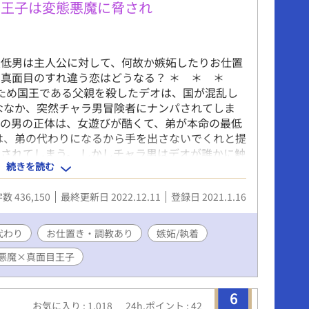
の王子は変態悪魔に脅され
最低男は主人公に対して、何故か嫉妬したりお仕置
×真面目のすれ違う恋はどうなる？ ＊ ＊ ＊
うため国王である父親を殺したデオは、国が混乱し
ななか、突然チャラ男冒険者にナンパされてしま
その男の正体は、女遊びが酷くて、弟が本命の最低
は、弟の代わりになるから手を出さないでくれと提
されてしまう。 しかしチャラ男はデオが誰かに触
続きを読む
して調教してきたり、まるで身代わりじゃないよう
ていく自分に戸惑うデオは、いつか国に帰ることが
数 436,150
最終更新日 2022.12.11
登録日 2021.1.16
＊ ＊ ※この世界は人が進化するという概念があ
の世界独自の物です。 進化した人間＝長寿と、進
はどうなるのか……。 言葉責め、乳首責め、媚
代わり
お仕置き・調教あり
嫉妬/執着
種姦？とかある予定。 ファンタジーなので謎のア
悪魔×真面目王子
公はすぐに快楽落ちします。 最後まで書き切るので
。 とりあえず微エロを☆、エロを★で表記してみ
記とします。参考にどうぞー！ 追記 正直、微エ
6
てますので☆未挿入、★挿入ぐらいで考えて下さ
お気に入り : 1,018
24h.ポイント : 42