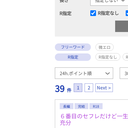
R指定なし
R指定
フリーワード
微エロ
R指定
R指定なし
39
1
2
Next
件
長編
完結
R18
６番目のセフレだけど一
充分