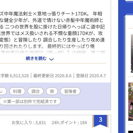
滲ませながらも、その後もセフレを続ける幸平だ
 すれ違い幼馴染の片思いBLです。 微エロもエロ
ズ中年魔法剣士×意地っ張りチート17DK。 年相
ます 一言でも感想いただけると、嬉しいですし、
な健全少年が、外道で情けない赤髪中年魔術師と
ます！
る 二つの世界を股に掛けた日帰りへっぽこ道中記
世界ではメス扱いされる不憫な童顔17DKが、攻
変態）と冒険したり 調合したり生産したり攻め達
り回されたりします。 最終的にはやっぱり俺
。 【異世界日帰り漫遊記（第一部）】の続編、第二部
続きを読む
人公総受け愛されとヤンデレなおっさんが苦手な
ください。 （末尾に【※】表記があるものは性描
*】表記は微エロです。現在一日おきに更新中。し
字数 6,912,528
最終更新日 2026.8.6
登録日 2020.4.7
～深夜（時折早朝）に更新！） ツイッターで
や設定画やイラストやってます。：
_mgmg
レ
料理
調合
旅
冒険者
※第一部は別枠で完結済です
3
お気に入り : 3,831
24h.ポイント : 184