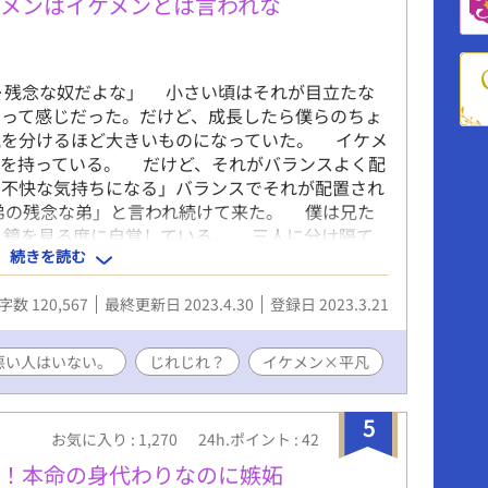
メンはイケメンとは言われな
‥残念な奴だよな」 小さい頃はそれが目立たな
りって感じだった。だけど、成長したら僕らのちょ
醜を分けるほど大きいものになっていた。 イケメ
ツを持っている。 だけど、それがバランスよく配
も不快な気持ちになる」バランスでそれが配置され
弟の残念な弟」と言われ続けて来た。 僕は兄た
‥鏡を見る度に自覚している。 三人に分け隔て
続きを読む
母からも、‥だけどふとした折に「それ」を感じ
自己嫌悪感を感じている‥。そのことが僕を更に落
字数 120,567
最終更新日 2023.4.30
登録日 2023.3.21
日飛ばされた異世界は‥ どうも、美意識が僕
‥？ 自分の趣味全開な、美醜逆転を書いてみた
 ※ 娼館やら身請けが普通だったり‥とこの異
悪い人はいない。
じれじれ？
イケメン×平凡
会の公序良俗に反してる感があるので、苦手な人は
。 ※ エロもしくは、微エロ表現のある分には、
5
ください。
お気に入り : 1,270
24h.ポイント : 42
で！本命の身代わりなのに嫉妬