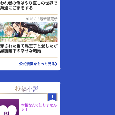
われ者の俺はやり直しの世界で
弟達にごまをする
2026.8.6最新話更新
罪された当て馬王子と愛したが
黒龍陛下の幸せな結婚
公式漫画をもっと見る
1
本編なんて知りません
ッ！