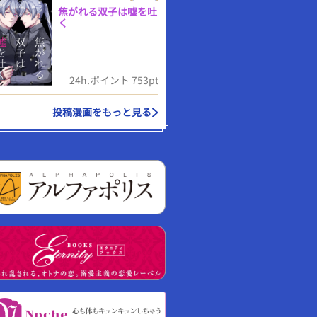
焦がれる双子は嘘を吐
く
24h.ポイント 753pt
投稿漫画をもっと見る