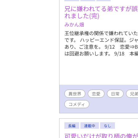
い。 現在年末で多忙な為更新頻
兄に嫌われてる弟ですが
れました(完)
みかん畑
王位継承権の関係で嫌われてい
です。 ハッピーエンド保証。ジ
あり、ご注意を。 9/12 恋愛⇒
は回避お願いします。 9/18 
異世界
恋愛
日常
兄
コメディ
長編
連載中
なし
可愛いだけが取り柄の俺