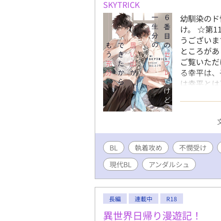
SKYTRICK
幼馴染のド
け。 ☆第
うございま
ところがあ
ご覧いただ
る幸平は、
は幸平とは
好意を抱か
く過ごして
る。刺青や
が流れるよ
したが、陽
BL
執着攻め
不憫受け
にセフレが
とは世界が
現代BL
アンダルシュ
も幸平は、
ている。卒
も6人目の
長編
連載中
R18
よう『経験
セックスの
異世界日帰り漫遊記！