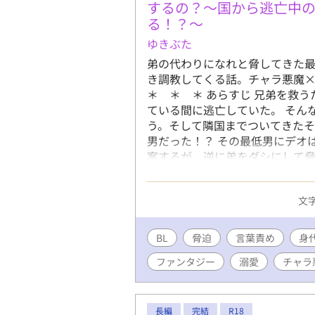
するの？〜国から逃亡中
る！？〜
ゆきぶた
弟の代わりになれと脅してきた
き調教してくる話。チャラ悪魔
＊ ＊ ＊ あらすじ 兄弟を救
ている間に逃亡していた。 そん
う。そして隣国までついてきた
男だった！？ その最低男にデオ
案するが、逆に弟をダシにして脅
られると嫉妬したり、お仕置き
に接してきて……次第に惹かれ
文字
出来るのか？ ＊ ＊ ＊ ＊ 
るため、作中に出てくる悪魔はそ
化しようとする人、その二人の恋
BL
脅迫
言葉責め
身
薬、謎のオモチャ、モブ攻め、異
ファンタジー
溺愛
チャラ
イテムが出てきます。 あと主人
お付き合いよろしくお願いします
ました。他カプがあるときは※表
ロとエロの違いがわからなくなっ
長編
完結
R18