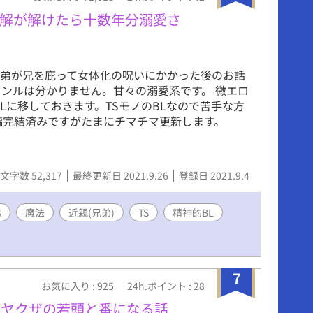
度下がっております。 大変申し訳ございません！
誤解が解けたら十数年分溺愛さ
た弟が兄を庇って女体化の呪いにかかった後のお話
ャンルは分かりません。甘々の溺愛系です。 微エロ
BLに移しておきます。TSモノのBLなので苦手な方
本編完結済みですがたまにチマチマ更新します。
文字数 52,317
最終更新日 2021.9.26
登録日 2021.9.4
弟
魔法
近親(兄弟)
TS
精神的BL
7
お気に入り : 925
24h.ポイント : 28
がヤクザの若頭と番になる話