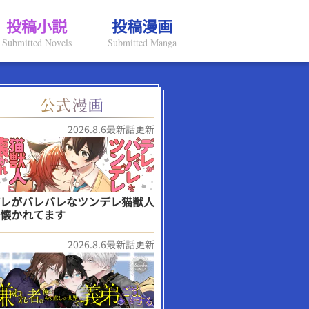
投稿小説
投稿漫画
Submitted Novels
Submitted Manga
2026.8.6最新話更新
レがバレバレなツンデレ猫獣人
懐かれてます
2026.8.6最新話更新