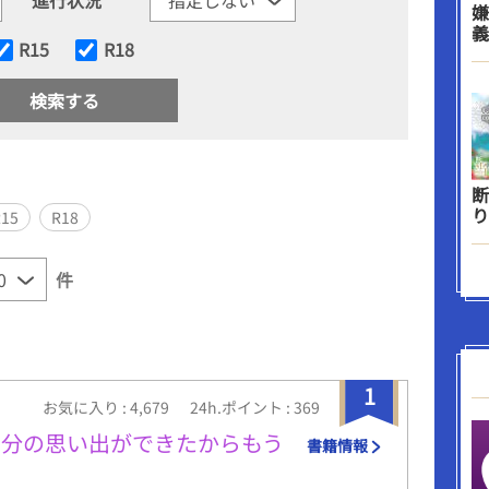
嫌
義
R15
R18
断
り
R15
R18
件
1
お気に入り : 4,679
24h.ポイント : 369
生分の思い出ができたからもう
書籍情報