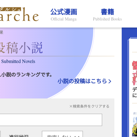
公式漫画
書籍
Official Manga
Published Books
果
Submitted Novels
L小説のランキングです。
小説の投稿はこちら
デ
に
×検索条件をクリアする
進行状況