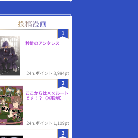
1
秒針のアンタレス
24h.ポイント 3,984pt
2
ここからは××ルート
です！？（※強制）
24h.ポイント 1,109pt
3