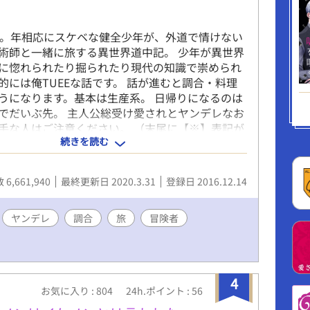
歳。年相応にスケベな健全少年が、外道で情けない
術師と一緒に旅する異世界道中記。 少年が異世界
に惚れられたり掘られたり現代の知識で崇められ
的には俺TUEEな話です。 話が進むと調合・料理
うになります。基本は生産系。 日帰りになるのは
でだいぶ先。 主人公総受け愛されとヤンデレなお
手な人はご注意ください。 （末尾に【※】表記が
続きを読む
性描写アリ。【*】表記は微エロです。現在毎日更
たい日付変更前に更新） ※他サイトでも掲載
イッターで呟き＆漫画や設定画やイラスト始めま
6,661,940
最終更新日 2020.3.31
登録日 2016.12.14
ugiri_mgmg
ヤンデレ
調合
旅
冒険者
4
お気に入り : 804
24h.ポイント : 56