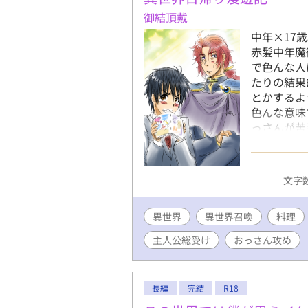
御結頂戴
中年×17
赤髪中年魔
で色んな人
たりの結果
とかするよ
色んな意味
っさんが苦
あるものは
新中。だい
中。 ツ
文字数 
した。：@on
異世界
異世界召喚
料理
主人公総受け
おっさん攻め
長編
完結
R18