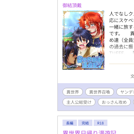
思いに涙を
御結頂戴
が——……
人でなしク
も※付けて
応にスケベ
励みになり
一緒に旅す
です。 異
め達（全員
の過去に振
TUEEE
です。 主
人はご注意
写アリ。【
文
ばらく夜
呟き＆漫画
異世界
異世界召喚
@onugiri
ヤンデ
主人公総受け
おっさん攻め
長編
完結
R18
異世界日帰り漫遊記