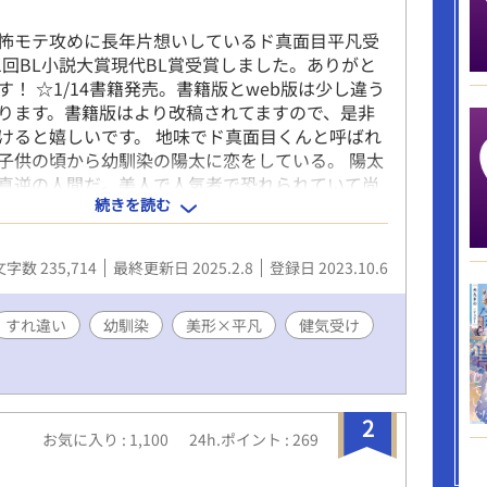
怖モテ攻めに長年片想いしているド真面目平凡受
11回BL小説大賞現代BL賞受賞しました。ありがと
す！ ☆1/14書籍発売。書籍版とweb版は少し違う
ります。書籍版はより改稿されてますので、是非
けると嬉しいです。 地味でド真面目くんと呼ばれ
子供の頃から幼馴染の陽太に恋をしている。 陽太
真逆の人間だ。美人で人気者で恐れられていて尚
続きを読む
れる煌びやかな人。中学の半ばまでは陽太と仲良
いた幸平だが、途中から彼に無視されるようにな
ピアスが陽太の身体に刻まれて、すっかり悪い噂
文字数 235,714
最終更新日 2025.2.8
登録日 2023.10.6
うになった陽太。高校もたまたま同じ学校へ進学
太は恐れを受けながらもにこやかな態度から、常
5人いるなど異次元のモテを発揮していた。 幸平
すれ違い
幼馴染
美形×平凡
健気受け
違いすぎて話しをする機会は滅多にない。それで
陽太に片想いし続けていた。 大学は進路が分かれ
業式に思い切って告白を決意した幸平は、幸運に
セフレへと昇格した。 少しでも面倒に思われない
2
お気に入り : 1,100
24h.ポイント : 269
はある』と嘘をつき、陽太と関係をもつ。しかし
後陽太に渡されたのは、一万円札だった。 虚しい