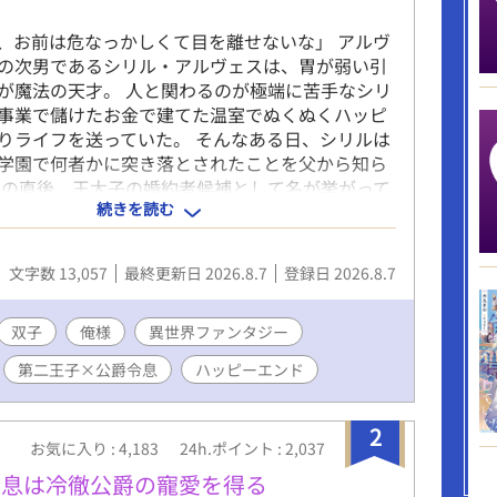
、お前は危なっかしくて目を離せないな」 アルヴ
の次男であるシリル・アルヴェスは、胃が弱い引
が魔法の天才。 人と関わるのが極端に苦手なシリ
事業で儲けたお金で建てた温室でぬくぬくハッピ
りライフを送っていた。 そんなある日、シリルは
学園で何者かに突き落とされたことを父から知ら
その直後、王太子の婚約者候補として名が挙がって
続きを読む
間体を気にした父に、姉のフリをして学園に潜入
突き止めるよう言われ家を追い出されてしまう。
の放課後、校内で迷子になったシリルは、姉と同
文字数 13,057
最終更新日 2026.8.7
登録日 2026.8.7
段から誰かが突き落とされた瞬間を目撃し、咄嗟
る。 しかし、助けたのは氷狼殿下と恐れられてい
・オラージュ第二王子殿下だった。 しかも、ディ
双子
俺様
異世界ファンタジー
していたシリルを一発で見破って……？ 「この事
第二王子×公爵令息
ハッピーエンド
で解決するぞ。それまで、貴様は俺と相部屋だ」
否権は……？」 不愛想で冷たく、黒いうわさが絶
オンはなぜか次第に過保護になっていき……？ 人
2
お気に入り : 4,183
24h.ポイント : 2,037
ない氷狼王子×胃弱引きこもり公爵令息の胃薬必
ンタジー!! ※ライトBLです。 ※毎日0：00更新
令息は冷徹公爵の寵愛を得る