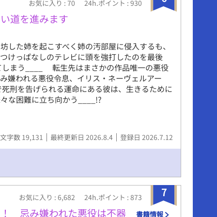
お気に入り : 70
24h.ポイント : 930
しい道を進みます
坊した姉を起こすべく姉の汚部屋に侵入するも、
、つけっぱなしのテレビに頭を強打したのを最後
てしまう____ 転生先はまさかの作品唯一の悪役
み嫌われる悪役令息、イリス・ネーヴェルアー
で死刑を告げられる運命にある彼は、生きるために
な困難に立ち向かう____!?
文字数 19,131
最終更新日 2026.8.4
登録日 2026.7.12
7
お気に入り : 6,682
24h.ポイント : 873
着！ 忌み嫌われた悪役は不器
書籍情報