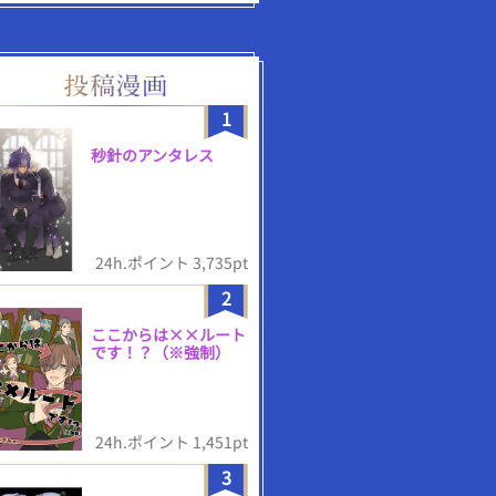
1
秒針のアンタレス
24h.ポイント 3,735pt
2
ここからは××ルート
です！？（※強制）
24h.ポイント 1,451pt
3