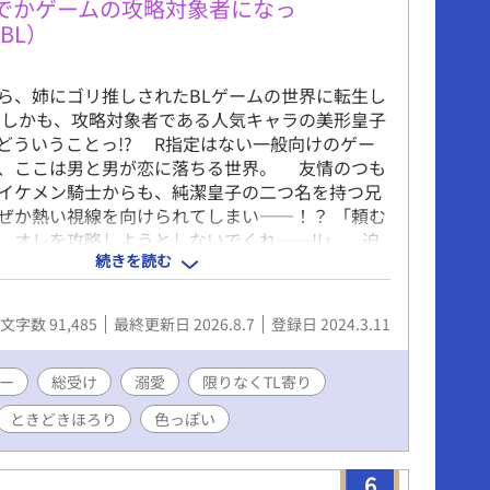
ノベルズｂにて書籍化していただくこととなりま
でかゲームの攻略対象者になっ
りがとうございますううう！！ イイネやコメントお
BL）
ります♡
ら、姉にゴリ推しされたBLゲームの世界に転生し
しかも、攻略対象者である人気キャラの美形皇子
どういうことっ!? ​R指定はない一般向けのゲー
、ここは男と男が恋に落ちる世界。 友情のつも
イケメン騎士からも、純潔皇子の二つ名を持つ兄
ぜか熱い視線を向けられてしまい――！？ ​「頼む
、オレを攻略しようとしないでくれ――!!」 ​迫
続きを読む
フラグを全力でへし折りたい（元）男子高校生
全折り奮闘記！ ​※全方位から執着されますが、R
ません（たぶん）。ハッピーエンド確約、デス… ​
文字数 91,485
最終更新日 2026.8.7
登録日 2024.3.11
 / BLゲーム / 勘違い・愛され / ドタバタコメデ
26.05.20 更新再開 ○印のある本文中にキャラクタ
ジボードが挿入されています。お含みおきくださ
ー
総受け
溺愛
限りなくTL寄り
ときどきほろり
色っぽい
6