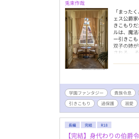
兎束作哉
「まったく
ェス公爵家
きこもりだ
ルは、魔法
ー引きこも
双子の姉が
される。 
いる姉の世
し、犯人を
潜入一日目
じように階
に助けに入
学園ファンタジー
るディオン
貴族令息
オンは変装
引きこもり
過保護
溺愛
件、俺たち
「きょ、拒
えないディ
長編
完結
R18
を寄せ付け
須の学園ファ
【完結】身代わりの伯爵