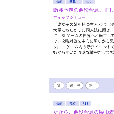
長編
連載中
なし
断罪予定の悪役令息、正
ホイップシチュー
腐女子の姉を持つ主人公は、寝
大量に散らかった同人誌に躓き
に、BLゲームの世界へと転生し
で、攻略対象を中心に周りから忌
ク。 ゲーム内の断罪イベント
姉から聞いた曖昧な情報だけで様々
BL
異世界
転生
長編
完結
R18
だから、悪役令息の腰巾