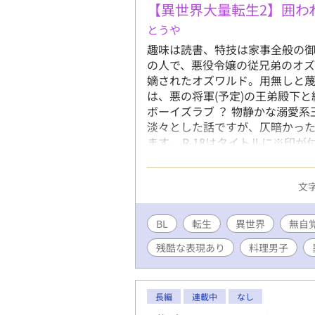
れている。
【異世界大量転生2】囲わ
ているのに
とうや
てしまう。
趣味は読書、特技は家事全般の
のもまた俺
の人で、悪役令嬢の従兄弟のオズ
ったら主人
嫡されたオズワルド。用無しと
の死を遂げ
は、悪の将軍(予定)の王弟殿下
れも俺が「
ボーイズラブ ？ 物静かな溺愛
心は折れた
淡々とした話ですが、仄暗かった
親には「可
ます。 R-18はタイトルに※印
愛がるくせ
エロあんまりないです。1話が超
前」。 そ
不平不満も
文字
役令息」な
いっそ好き
なんてしな
BL
転生
異世界
無自
な家、レオ
残酷な表現あり
料理男子
民として生
力はあると
識を活かし
長編
連載中
なし
※※※※※