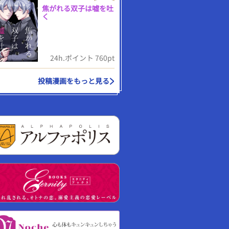
焦がれる双子は嘘を吐
く
24h.ポイント 760pt
投稿漫画をもっと見る