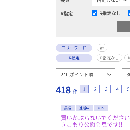
R指定なし
R指定
フリーワード
姉
R指定
R指定なし
418
1
2
3
4
5
件
長編
連載中
R15
買いかぶらないでくださ
きこもり公爵令息です!!