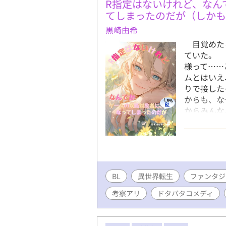
ンダルシュ
R指定はないけれど、なん
した♡ あ
てしまったのだが（しかも
まちしてお
黒崎由希
​目覚めた
ていた。 
様って……
ムとはいえ
りで接した
からも、な
からみんな
り来る恋愛
の、フラグ
指定はあり
【異世界転生
ィ】 ※20
BL
異世界転生
ーのイメー
ファンタジ
い。
考察アリ
ドタバタコメディ