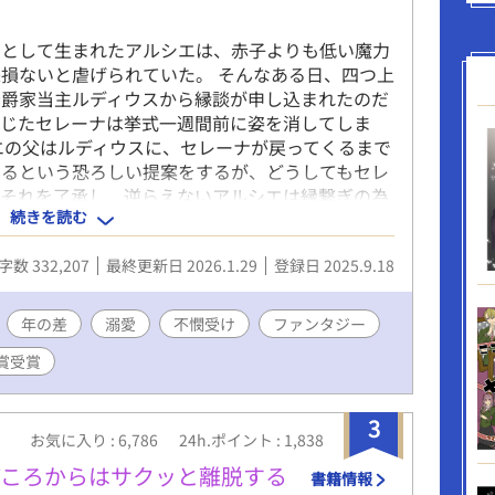
カクヨムのほうにも掲載しております。
男として生まれたアルシエは、赤子よりも低い魔力
損ないと虐げられていた。 そんなある日、四つ上
公爵家当主ルディウスから縁談が申し込まれたのだ
信じたセレーナは挙式一週間前に姿を消してしま
エの父はルディウスに、セレーナが戻ってくるまで
せるという恐ろしい提案をするが、どうしてもセレ
はそれを了承し、逆らえないアルシエは縁繋ぎの為
続きを読む
。 公爵家の誰からも受け入れて貰えない中、動物
たアルシエの元に、療養を終えた執事長オルウェン
字数 332,207
最終更新日 2026.1.29
登録日 2025.9.18
に戸惑いつつも心を開いていくアルシエだったが、
も少しずつ話すようになり⋯⋯。 冷徹公爵×伯爵
年の差
溺愛
不憫受け
ファンタジー
賞受賞
3
お気に入り : 6,786
24h.ポイント : 1,838
どころからはサクッと離脱する
書籍情報