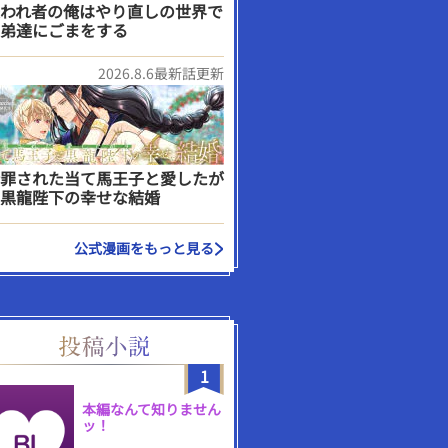
われ者の俺はやり直しの世界で
弟達にごまをする
2026.8.6最新話更新
罪された当て馬王子と愛したが
黒龍陛下の幸せな結婚
公式漫画をもっと見る
1
本編なんて知りません
ッ！