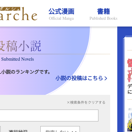
公式漫画
書籍
Official Manga
Published Books
Submitted Novels
L小説のランキングです。
小説の投稿はこちら
デ
に
×検索条件をクリアする
進行状況