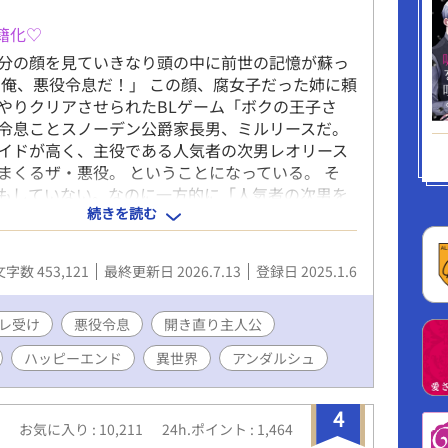
籍化♡
分の顔を見ていきなり頭の中に前世の記憶が蘇っ
。俺、悪役令息だ！」 この顔、腐女子だった姉に頼
やりクリアさせられたBLゲーム「ボクの王子さ
令息ことスノーデン公爵家長男、ミルリースだ。
イドが高く、主役である人気者の次男レオリース
まくるザ・悪役。 ということになっている。 そ
もしていない。なのに一方的に「人気者の次男を
続きを読む
る性格の悪い長男」という役所にされてきたの
んせん俺はクールな美少年すぎた。 伶俐な美貌と目
のせいで、黙っているだけで近寄りがたく見えて
文字数 453,121
最終更新日 2026.7.13
登録日 2025.1.6
れてため息を吐けば「気だるい怠惰な空気を滲ま
ように見え「何を思うのか、その瞳を忌々しげに
た」となるわけだ。 何をしても妬まれる。 成績が
レ受け
悪役令息
開き直り主人公
に「お前も頑張ったな」と微笑みかけただけで
ハッピーエンド
異世界
アンダルシュ
らと弟を見下し、蔑むような笑みを口元に浮かべ
れた。さすがにその日は夜ベッドでこっそり泣い
だって学年トップを維持してる。なのに「公爵家の
4
お気に入り : 10,211
24h.ポイント : 1,464
して裏から手を回し成績を操作している」と思わ