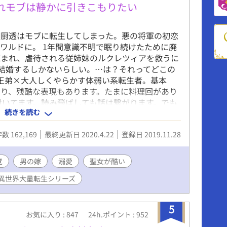
 なんでなんだ！なんなら寝る間も惜しんで頑張っ
れモブは静かに引きこもりたい
！ こんな感じで全てが「悪役ムーブ」に変換され
 弟が可愛らしいタイプで人懐こい愛されキャラな
御厨透はモブに転生してしまった。悪の将軍の初恋
を悪役に見せるのに一役かっていた。 このままい
ワルドに。 1年間意識不明で眠り続けたために廃
公を虐げた冷酷な兄として断罪され、僻地で無念
蔑まれ、虐待される従姉妹のルクレツィアを救うに
ることになる。 おかしいだろうが！ そのどれもこ
と結婚するしかないらしい。…は？それってどこの
悪役令息」だから。 そういう役回りだから。 俺の
系王弟×大人しくやらかす体弱い系転生者。基本
。 これまでは皆に誤解され遠巻きにされてきた。
り、残酷な表現もあります。たまに料理回があり
愛げがない」と言われ、弟は何をしても褒めて可
が付いてます。読み飛ばしても話は繋がります。でも
に、俺は主席になろうが「長男なのだから当たり
続きを読む
短いです。
れでも「頑張っていたらいつか分かってくれる」と
いわずに我慢してきた。 だが、何をしたって「悪
数 162,169
最終更新日 2020.4.22
登録日 2019.11.28
ら意味なんてない。 どうせ悪役にされるのなら、
勝手に生きてやろう。 悪役上等！これからは我慢
い。 家の為だとか長男だとか知ったことか！ こん
覚
男の嫁
溺愛
聖女が酷い
リースにくれてやる！ 俺は俺で独立して裕福な平
異世界大量転生シリーズ
きる。 幸い前世の知識も思い出したから、生活能
思う。平民暮らしもなんの問題もない。 前世の知
、自分の道は自分で切り開くのだ。
5
お気に入り : 847
24h.ポイント : 952
※※※ お陰様で、7月にアルファポリス様よりア