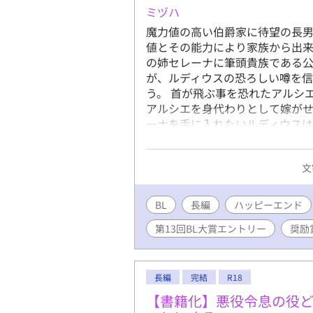
です。 ※
ミヅハ
魔力値の高い伯爵家に待望の長
値とその能力により家族から出来
の姉セレーナに筆頭貴族である
が、ルディウスの恐ろしい噂を
う。 首が飛ぶ事を恐れたアルシ
アルシエを身代わりとして嫁が
ーナを手に入れたいルディウス
だけに望まれない花嫁になる事に
や植物との対話に支えられてい
文
が訪れる。 オルウェンの優しさ
ある日をきっかけにルディウスと
令息 ※印は性的描写あり
BL
長編
ハッピーエンド
第13回BL大賞エントリー
奨励
長編
完結
R18
【書籍化】悪役令息の役