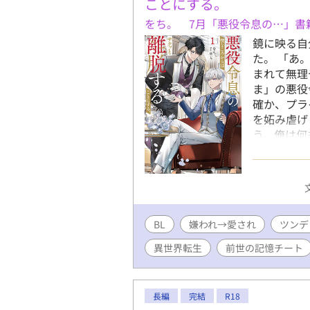
ことにする。
をち。 7月「悪役令息の…」書
鏡に映る自
た。 「あ
まれて無理
ま」の悪役
確か、プラ
を妬み虐げ
う。俺は何
妬んで虐め
だ。 いか
の下のクマ
しまう。疲
せ」ている
BL
嫌われ→愛され
燻らせてい
ツンデ
上がった弟
異世界転生
前世の記憶チート
「首席だか
た」と言わ
た。 成績
長編
完結
R18
権力を利用