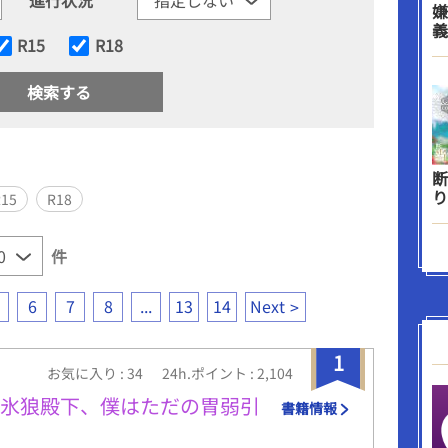
嫌
義
R15
R18
断
り
R15
R18
件
6
7
8
...
13
14
Next
1
お気に入り : 34
24h.ポイント : 2,104
い氷狼殿下、僕はただの胃弱引
書籍情報