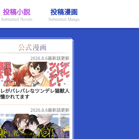
投稿小説
投稿漫画
Submitted Novels
Submitted Manga
2026.8.6最新話更新
レがバレバレなツンデレ猫獣人
懐かれてます
2026.8.6最新話更新