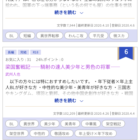
拾われ、国軍の下っ端事務（という名の何でも屋）の仕事を世話
されてなんとか自活できるように。 酒好きということもあり、暇
続きを読む
があれば酒を飲みに繰り出す二人はやがて互いに想いあうように
なり、めでたく告白してお付き合いをすることに。 そして、よう
文字数 7,944
最終更新日 2020.4.10
登録日 2020.4.6
やく迎えた初夜のお話です。 【人物紹介】 ケイタ：目が覚めたら
見知らぬ国に放り出されててビックリした。獣人の世界では「毛
BL
短編
異世界転移
わんこ攻
平凡受
微スカ
なし」の人間は体力的に貧弱扱いされる。のんびり屋に見えて冷
静。咄嗟の機転が利くためリュウホに重用される。 リュウホ：狼
6
の獣人。王都の武将。美麗な顔を髭と無造作ヘアで隠している。
長編
完結
R18
拾ったケイタの知識や聡明さを得難く思っている。部下に対して
お気に入り : 31
24h.ポイント : 0
は兄貴肌。ケイタにはワンコ属性で懐いている。
梁国奮戦記——騎射の達人美少年と男色の将軍——
武州人也
以下の方々には特におすすめしたいです。 ・年下従者×年上主
人BLが好きな方 ・中性的な美少年・美青年が好きな方 ・三国志
やキングダム、項羽と劉邦、その他中国史創作が好きな方 ・戦国
時代などの前近代の戦記が好きな方 大秦大陸の東の国家群の中
続きを読む
に、梁（りょう）と陳（ちん）という二つの国があった。梁の侵
攻に対して陳は粘り強く守り、戦いは長期戦の様相を呈してい
文字数 102,209
最終更新日 2020.4.26
登録日 2020.4.4
た。厭戦気分が漂い始めた梁の首都の女たちは、和平を求め、夫
たちの元を抜け出して宝物庫を占拠し、和平を求めた。男しか愛
BL
異世界
美少年
美青年
中華風
架空戦記
せない若い武官張章（ちょうしょう）は、彼が見出した、騎射の
架空世界
中性的
敬語攻め
年上受け×年下攻め
名人である美貌の少年魏令（ぎれい）に私兵を与えて女たちと戦