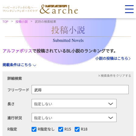
TOP
投稿小説
武将の検索結果
Submitted Novels
アルファポリス
で投稿されているBL小説のランキングです。
小説の投稿はこちら
掲載条件はこちら
×検索条件をクリアする
詳細検索
フリーワード
長さ
進行状況
R指定
R指定なし
R15
R18