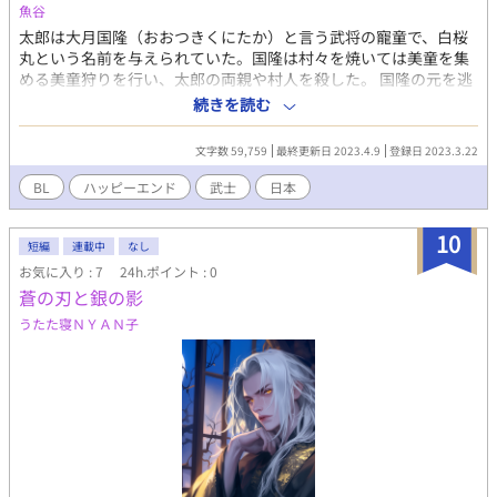
ライトノベルズにも投稿）
魚谷
太郎は大月国隆（おおつきくにたか）と言う武将の寵童で、白桜
丸という名前を与えられていた。国隆は村々を焼いては美童を集
める美童狩りを行い、太郎の両親や村人を殺した。 国隆の元を逃
れた太郎は故郷を目指す途中、野盗に襲われた所を源秋光（みな
続きを読む
もとのときみつ）と名乗る武将に助けられた――。 ※作家になろ
う様でも掲載しております
文字数 59,759
最終更新日 2023.4.9
登録日 2023.3.22
BL
ハッピーエンド
武士
日本
10
短編
連載中
なし
お気に入り : 7
24h.ポイント : 0
蒼の刃と銀の影
うたた寝ＮＹＡＮ子