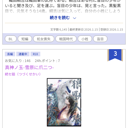
織田綱吉は織田軍の武将である。綱吉はある村に盲目の少年が
いると聞き及び、足を運ぶ。盲目の少年は、晃と言った。黒髪黒
目で、元気そうな14歳。綱吉は気に入って、自分の小姓にしよう
と思いつく。知識のなかった晃に閨事を教えていく綱吉。晃は
続きを読む
段々綱吉に懐いていく。※ムーンライトノベルズ様にも公開して
います。
文字数 6,145
最終更新日 2026.1.15
登録日 2026.1.15
BL
短編
処女喪失
戦国時代
小姓
盲目
3
長編
連載中
R18
お気に入り : 146
24h.ポイント : 7
真神ノ玉-雪原に爪二つ-
続セ廻（つづくせかい）