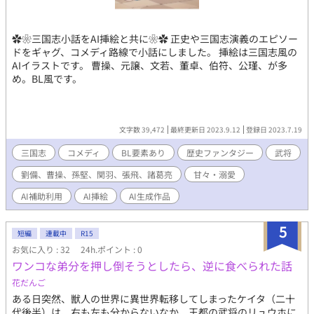
ろと命じ気を失ってしまう。十兵衛はかつての主君の正体を隠し
ながら、生活を共にせねばならなくなり。 一方、離れた宿場町で
は旅人に宿の提供を強請る、美しくもひどく淫らな雪女男の噂が
✿❀三国志小話をAI挿絵と共に❀✿ 正史や三国志演義のエピソー
流れていた。集落へ帰ってきた十兵衛の友人である薬売りは、篤
ドをギャグ、コメディ路線で小話にしました。 挿絵は三国志風の
実が雪女男ではないかと疑い――…。 気高き主君の淫らな裏の顔
AIイラストです。 曹操、元譲、文若、董卓、伯符、公瑾、が多
とは。主従関係が故に越えられない一線、己の存在意義の揺らぎ
め。BL風です。
に苦しみ、傷ついた主君と如何に向き合うのか。 エブリスタとア
ルファポリス、pixivにも投稿しています。自サイトにも掲載しま
す。 いいね、ブクマ、感想ありがとうございます。これからもよ
ろしくお願い致します。 読む人の性癖を広げられたら光栄です。
文字数 39,472
最終更新日 2023.9.12
登録日 2023.7.19
表紙画像作 えしか様 https://x.com/ameniwayesica?
t=GE24_duIguRh8I9e8lg7Lg&s=09
三国志
コメディ
BL要素あり
歴史ファンタジー
武将
劉備、曹操、孫堅、関羽、張飛、諸葛亮
甘々・溺愛
AI補助利用
AI挿絵
AI生成作品
5
短編
連載中
R15
お気に入り : 32
24h.ポイント : 0
ワンコな弟分を押し倒そうとしたら、逆に食べられた話
花だんご
ある日突然、獣人の世界に異世界転移してしまったケイタ（二十
代後半）は、右も左も分からないなか、王都の武将のリュウホに