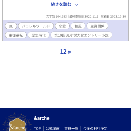
小姓に愛される事ではない。天下の将軍が、ガチ受けで小姓の言
続きを読む
い成りになっては天下の御政道が小姓に支配されてしまうのだ！
そんな徳川家光を支え助ける漢がいた、それは柳生家の次男、柳
文字数 104,693
最終更新日 2022.11.7
登録日 2022.10.30
生友矩だった。
BL
パラレルワールド
恋愛
和風
主従関係
主従逆転
歴史時代
第10回BL小説大賞エントリー小説
12
件
&arche
TOP
公式漫画
書籍一覧
今後の刊行予定