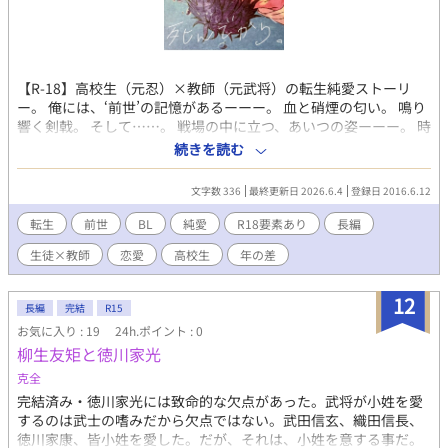
【R-18】高校生（元忍）×教師（元武将）の転生純愛ストーリ
ー。 俺には、‘前世’の記憶があるーーー。 血と硝煙の匂い。 鳴り
響く剣戟。 そして……。 戦場の中に立つ、あいつの姿ーーー。 時
は流れ、いつしか俺は平凡な高校生になっていた。 毎日毎日、同
続きを読む
じ事の繰り返し。 そんな退屈で変哲もない日々の中で突如、俺の
運命は大きく変わった。 ＊感想や意見など随時お待ちしておりま
文字数 336
最終更新日 2026.6.4
登録日 2016.6.12
すので、今度ともよろしくお願いします。 また、このお話はフィ
クションであり、実際の人物・団体とは一切関係ありません。
転生
前世
BL
純愛
R18要素あり
長編
生徒×教師
恋愛
高校生
年の差
12
長編
完結
R15
お気に入り : 19
24h.ポイント : 0
柳生友矩と徳川家光
克全
完結済み・徳川家光には致命的な欠点があった。武将が小姓を愛
するのは武士の嗜みだから欠点ではない。武田信玄、織田信長、
徳川家康、皆小姓を愛した。だが、それは、小姓を意する事だ。