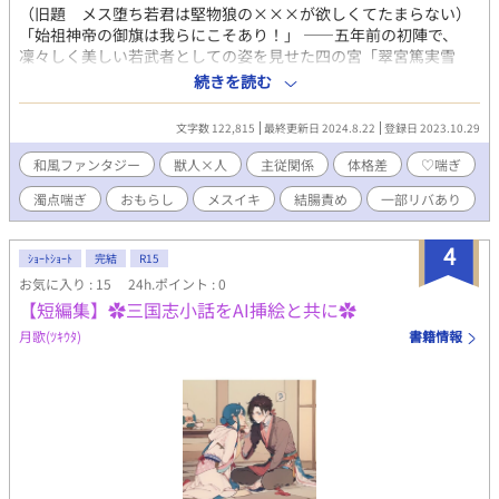
（旧題 メス堕ち若君は堅物狼の×××が欲しくてたまらない）
「始祖神帝の御旗は我らにこそあり！」 ――五年前の初陣で、
凜々しく美しい若武者としての姿を見せた四の宮「翠宮篤実雪
政」は、失意の内に嘗ての部下である狼の獣人を求めた。 「こん
続きを読む
なはしたない身体で、戻る場所も無くなった今、ただ――た
だ……そなたとのまぐわいに溺れたい……十兵衛」 淫欲に堕ちた
文字数 122,815
最終更新日 2024.8.22
登録日 2023.10.29
若君よ、内なる感情に翻弄されても再び気高く立ち上がれ 身分と
プライドの高いネコがドスケベにされて尊厳をすり減らされる話
和風ファンタジー
獣人×人
主従関係
体格差
♡喘ぎ
が読みたいついでにケモチンとザーボテも見たい。そんな100％
濁点喘ぎ
おもらし
メスイキ
結腸責め
一部リバあり
不純な動機でこのお話は書かれています。タイトルと本文の温度
差は仕様です。 盲目の男やもめ狼獣人×隠れメス堕ち済みの尊厳
を奪われたドスケベ元王子の和風ファンタジーBL。 地の文しっか
4
ｼｮｰﾄｼｮｰﾄ
完結
R15
りお硬め、スケベシーンはねっちょり濃いめ、ハート喘ぎ濁点喘
お気に入り : 15
24h.ポイント : 0
ぎありますやったね。狼獣人の耳と尻尾（そして亀頭球）をお楽
【短編集】✿三国志小話をAI挿絵と共に✿
しみください。 【あらすじ】 人間と、獣の形質を色濃く残す獣
人、爪牙（そうが）族。国内は二つに分断し、長く戦を繰り返し
月歌(ﾂｷｳﾀ)
書籍情報
ているこの世界。 先の戦で若き武将を庇い、怪我により失明した
大神十兵衛（おおがみじゅうべえ）は故郷で按摩をし、妻を亡く
した寂しさを抱えながらも平穏に過ごしていた。 そんなある日、
十兵衛の元へ珍しい客人が一人訪れる。ボロボロの姿で、都より
はるか北の爪牙の集落へたどり着いたその者こそ、先の戦で十兵
衛が庇った若き武将、今生陛下の第四親王篤実雪政（あつみゆき
なり）であった。 目の見えぬ十兵衛に篤実親王は、己の世話をし