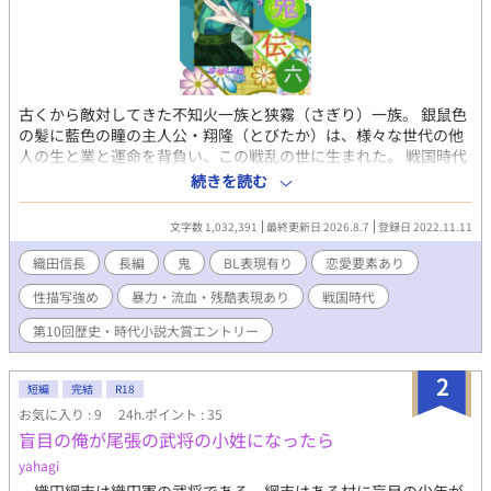
古くから敵対してきた不知火一族と狭霧（さぎり）一族。 銀鼠色
の髪に藍色の瞳の主人公・翔隆（とびたか）は、様々な世代の他
人の生と業と運命を背負い、この戦乱の世に生まれた。 戦国時代
の武将達と関わりながら必死に生きていく主人公の物語。 ＢＬな
続きを読む
伽とその他過酷な描写、男女の関係が出ます。 話の中で睦言が出
る時は題名と作中に※を付けます。苦手な方は避けて下さい。
文字数 1,032,391
最終更新日 2026.8.7
登録日 2022.11.11
織田信長
長編
鬼
BL表現有り
恋愛要素あり
性描写強め
暴力・流血・残酷表現あり
戦国時代
第10回歴史・時代小説大賞エントリー
2
短編
完結
R18
お気に入り : 9
24h.ポイント : 35
盲目の俺が尾張の武将の小姓になったら
yahagi