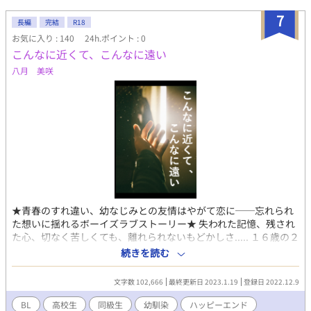
わせるが…… 知将張章、若い美貌の勇将魏令、陳を支える老将
周安邑など、様々な武将が戦場で煌めく、中国史風架空戦記。
7
長編
完結
R18
この物語は同性愛、少年愛の描写を含みます。
お気に入り : 140
24h.ポイント : 0
こんなに近くて、こんなに遠い
八月 美咲
★青春のすれ違い、幼なじみとの友情はやがて恋に──忘れられ
た想いに揺れるボーイズラブストーリー★ 失われた記憶、残され
た心、切なく苦しくても、離れられないもどかしさ..... １６歳の２
人の初々しく不器用な恋。 【あらすじ】 旭葵（あさき）と一生
続きを読む
（いっせい）は小３からの幼なじみ。 当時子どもたちの間で流行
っていた戦国合戦で三河の武将だった一生は、旭葵を一目見て自
文字数 102,666
最終更新日 2023.1.19
登録日 2022.12.9
分の姫にしたいと言い出す。 けれど、旭葵は女扱いされるのが大
っ嫌い。 そんな2人の出会いから、時は流れ...... 高校2年生になっ
BL
高校生
同級生
幼馴染
ハッピーエンド