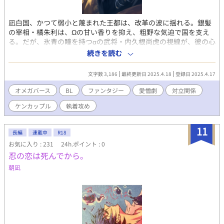
凪白国、かつて弱小と蔑まれた王都は、改革の波に揺れる。銀髪
の宰相・橘朱利は、Ωの甘い香りを抑え、粗野な気迫で国を支え
る。だが、氷青の瞳を持つαの武将・内久根尚虎の視線が、彼の心
を切り裂く。尚虎に惹かれながらも、Ωの本能に屈することを拒
続きを読む
む朱利。誇りと葛藤の狭間で、彼の魂は燃え上がる。 対する尚虎
は、朱利の気魄と香りに心奪われながら、苛立ちを抑えきれず挑
文字数 3,186
最終更新日 2025.4.18
登録日 2025.4.17
発を繰り返す。朱利に受け入れられない現実が、αのプライドを刺
す。支配したい衝動と、優しく守りたい願いが交錯し、互いを追
オメガバース
BL
ファンタジー
愛憎劇
対立関係
い詰める刃が響き合う。
ケンカップル
執着攻め
11
長編
連載中
R18
お気に入り : 231
24h.ポイント : 0
忍の恋は死んでから。
朝凪