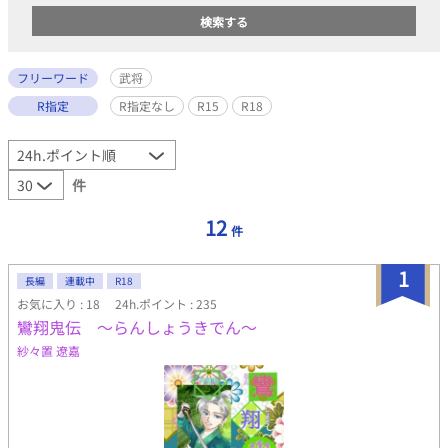
フリーワード
武将
R指定
R指定なし
R15
R18
件
12
件
1
長編
連載中
R18
お気に入り : 18
24h.ポイント : 235
鸞翔鬼伝 〜らんしょうきでん〜
紗々置 遼嘉