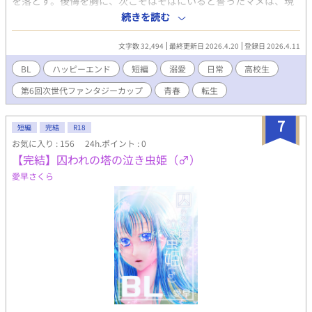
を落とす。後悔を胸に、次こそはそばにいると誓ったマメは、現
代で乙津夏澄として転生。転校先で出会ったのは、かつての飼い
続きを読む
主の生まれ変わり・深見楪だった。しかし楪に前世の記憶はな
く、距離もどこかよそよそしい。めげない夏澄は、犬さながらの
文字数 32,494
最終更新日 2026.4.20
登録日 2026.4.11
まっすぐな愛情と距離感バグの猛アプローチでぐいぐい迫る。ク
ールで慎重な楪との温度差は広がるばかりだが、少しずつ二人の
BL
ハッピーエンド
短編
溺愛
日常
高校生
関係にも変化が――！？前世主従なじれラブコメ、ここに開幕。
第6回次世代ファンタジーカップ
青春
転生
7
短編
完結
R18
お気に入り : 156
24h.ポイント : 0
【完結】囚われの塔の泣き虫姫（♂）
愛早さくら