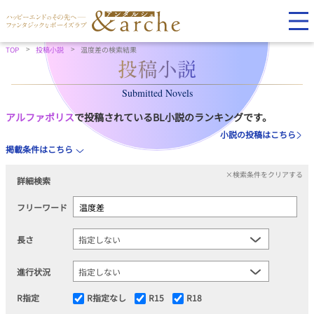
TOP
投稿小説
温度差の検索結果
Submitted Novels
アルファポリス
で投稿されているBL小説のランキングです。
小説の投稿はこちら
掲載条件はこちら
×検索条件をクリアする
詳細検索
フリーワード
長さ
進行状況
R指定
R指定なし
R15
R18