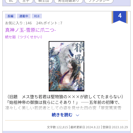
BL
王子
騎士団
男性妊娠あり
ファンタジー
トにも掲載中
4
長編
連載中
R18
お気に入り : 146
24h.ポイント : 7
真神ノ玉-雪原に爪二つ-
続セ廻（つづくせかい）
（旧題 メス堕ち若君は堅物狼の×××が欲しくてたまらない）
「始祖神帝の御旗は我らにこそあり！」 ――五年前の初陣で、
凜々しく美しい若武者としての姿を見せた四の宮「翠宮篤実雪
政」は、失意の内に嘗ての部下である狼の獣人を求めた。 「こん
続きを読む
なはしたない身体で、戻る場所も無くなった今、ただ――た
だ……そなたとのまぐわいに溺れたい……十兵衛」 淫欲に堕ちた
文字数 122,815
最終更新日 2024.8.22
登録日 2023.10.29
若君よ、内なる感情に翻弄されても再び気高く立ち上がれ 身分と