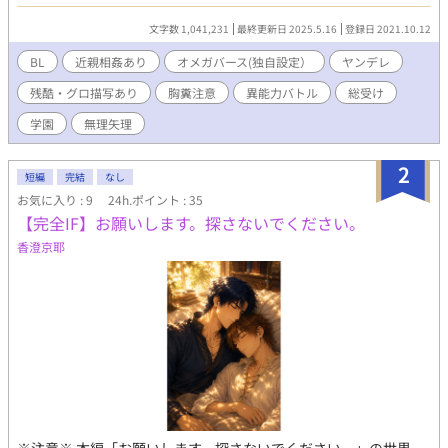
が、この世界は異能力者が存在する所謂バトルファンタジーな熱
い世界なんだぜっ！！ 一応管理人？からチートあげるって言われ
文字数 1,041,231
最終更新日 2025.5.16
登録日 2021.10.12
てたから楽しみだ！ バッサバッサ魔物を倒して俺は英雄にな
る！！ ......え、そんな世界じゃない？ うそーん...... (↑彼は主人公
BL
近親相姦あり
オメガバース(独自設定）
ヤンデレ
ではありません)
残酷・グロ描写あり
胸糞注意
異能力バトル
総受け
※※※※※※※※※※※※※※※※※※※※※※※※ 紹介文と内
容の温度差あり グロ・残酷描写あり・登場人物死ぬ なんちゃって
学園
無理矢理
オメガバース 不定期更新
2
短編
完結
なし
お気に入り : 9
24h.ポイント : 35
【完全IF】お願いします。探さないでください。
香澄京耶