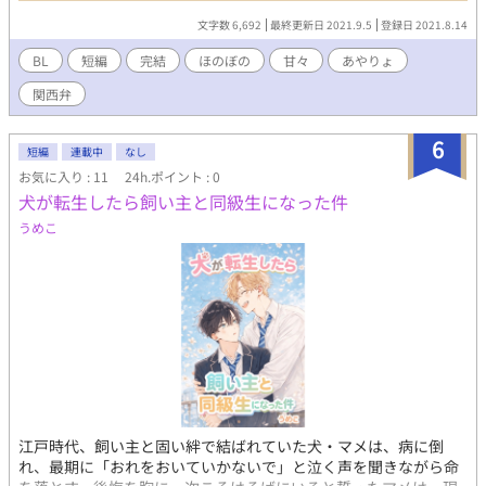
恋に落ちるはずのない二人がなぜか惹かれ合ってしまい前途多
す。 いいね、ブクマ、感想ありがとうございます。これからもよ
文字数 6,692
最終更新日 2021.9.5
登録日 2021.8.14
難！ いい年した性格真逆なバリタチ同士の、どうにもかみ合わな
ろしくお願い致します。 読む人の性癖を広げられたら光栄です。
いハードモードで下手くそな恋模様。 椚田涼司（クヌギダリョウ
表紙画像作 えしか様 https://x.com/ameniwayesica?
BL
短編
完結
ほのぼの
甘々
あやりょ
ジ） 175センチ65キロ30歳 9月20日生まれ乙女座Ａ型 ごくごく普
t=GE24_duIguRh8I9e8lg7Lg&s=09
関西弁
通のサラリーマン。 イケメン、スタイル良し、人当たり良し。 当
然モテるがゲイでバリタチ。 佐倉文明（サクラアヤメ） 175セン
チ62キロ38歳 2月18日生まれ水瓶座AB型 年齢未判明（涼司より
6
短編
連載中
なし
は上） 爬虫類顔にメガネのリゾートホテル副支配人。 仕事は完璧
お気に入り : 11
24h.ポイント : 0
だが私生活は適当、無気力無反応。 出不精・筆不精・恋愛不精。
犬が転生したら飼い主と同級生になった件
美少年食いのゲイ。バリタチ。
うめこ
江戸時代、飼い主と固い絆で結ばれていた犬・マメは、病に倒
れ、最期に「おれをおいていかないで」と泣く声を聞きながら命