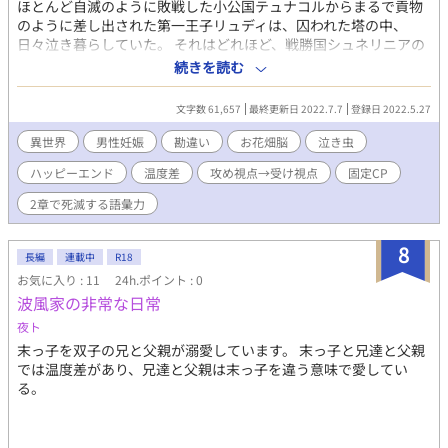
ほとんど自滅のように敗戦した小公国テュナコルからまるで貢物
のように差し出された第一王子リュディは、囚われた塔の中、
日々泣き暮らしていた。 それはどれほど、戦勝国シュネリニアの
国王ルナスが宥めても取り成しても、そして愛を囁いても変わら
続きを読む
ず。 なのにリュディは……――。 捕まえた美しい王子様に囚われ
た王様と、王様にいくら愛を捧げられても泣き止まない王子様の
文字数 61,657
最終更新日 2022.7.7
登録日 2022.5.27
お話。 ・ルナス×リュディ ・リュディが主人公のつもりだけど、
第1章はどう見てもルナスが主人公 ・短く終わらせたい。（野
異世界
男性妊娠
勘違い
お花畑脳
泣き虫
望。 ・何も起こらない。 ・実は誰も苦しんでない。 ・ご都合主義
ハッピーエンド
温度差
攻め視点→受け視点
固定CP
の無理やり展開でも気にしない。 ・設定も展開も全部ふわふわ。
・頭空っぽにして読めるようにしたい。（切望。 ・タグがネタバ
2章で死滅する語彙力
レ。 ・いつもの。 ・他の異世界話と同じ世界観。けど、今回は血
縁じゃありません！多分。 ・男女関係なく子供が産める魔法とか
8
ある異世界が舞台。 ・R18描写があるお話にはタイトルの頭に*を
長編
連載中
R18
付けます。 ・言い訳というか解説というかは近況ボード「突発短
お気に入り : 11
24h.ポイント : 0
編」のコメントをどうぞ。
波風家の非常な日常
夜ト
末っ子を双子の兄と父親が溺愛しています。 末っ子と兄達と父親
では温度差があり、兄達と父親は末っ子を違う意味で愛してい
る。