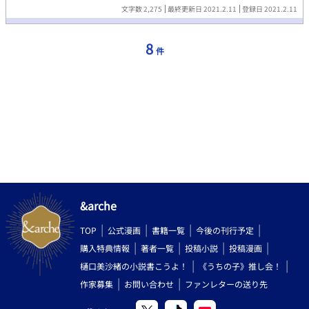
文字数 2,275
最終更新日 2021.2.11
登録日 2021.2.11
8
件
&arche
TOP
公式漫画
書籍一覧
今後の刊行予定
購入特典情報
著者一覧
投稿小説
投稿漫画
樋口美沙緒の小説書こうよ！
《うちの子》推し会！
作家募集
お問い合わせ
ファンレターの送り先