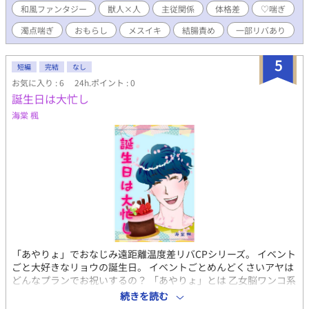
プライドの高いネコがドスケベにされて尊厳をすり減らされる話
和風ファンタジー
獣人×人
主従関係
体格差
♡喘ぎ
が読みたいついでにケモチンとザーボテも見たい。そんな100％
濁点喘ぎ
おもらし
メスイキ
結腸責め
一部リバあり
不純な動機でこのお話は書かれています。タイトルと本文の温度
差は仕様です。 盲目の男やもめ狼獣人×隠れメス堕ち済みの尊厳
を奪われたドスケベ元王子の和風ファンタジーBL。 地の文しっか
5
短編
完結
なし
りお硬め、スケベシーンはねっちょり濃いめ、ハート喘ぎ濁点喘
お気に入り : 6
24h.ポイント : 0
ぎありますやったね。狼獣人の耳と尻尾（そして亀頭球）をお楽
誕生日は大忙し
しみください。 【あらすじ】 人間と、獣の形質を色濃く残す獣
人、爪牙（そうが）族。国内は二つに分断し、長く戦を繰り返し
海棠 楓
ているこの世界。 先の戦で若き武将を庇い、怪我により失明した
大神十兵衛（おおがみじゅうべえ）は故郷で按摩をし、妻を亡く
した寂しさを抱えながらも平穏に過ごしていた。 そんなある日、
十兵衛の元へ珍しい客人が一人訪れる。ボロボロの姿で、都より
はるか北の爪牙の集落へたどり着いたその者こそ、先の戦で十兵
衛が庇った若き武将、今生陛下の第四親王篤実雪政（あつみゆき
なり）であった。 目の見えぬ十兵衛に篤実親王は、己の世話をし
ろと命じ気を失ってしまう。十兵衛はかつての主君の正体を隠し
ながら、生活を共にせねばならなくなり。 一方、離れた宿場町で
は旅人に宿の提供を強請る、美しくもひどく淫らな雪女男の噂が
「あやりょ」でおなじみ遠距離温度差リバCPシリーズ。 イベント
流れていた。集落へ帰ってきた十兵衛の友人である薬売りは、篤
ごと大好きなリョウの誕生日。 イベントごとめんどくさいアヤは
実が雪女男ではないかと疑い――…。 気高き主君の淫らな裏の顔
どんなプランでお祝いするの？ 「あやりょ」とは 乙女脳ワンコ系
とは。主従関係が故に越えられない一線、己の存在意義の揺らぎ
関西弁リーマンが失恋の果てに傷心旅行先で出会ったのは、仕事
に苦しみ、傷ついた主君と如何に向き合うのか。 エブリスタとア
続きを読む
だけ完璧な天然クーデレホテルマン。 互いに全く好みじゃない、
ルファポリス、pixivにも投稿しています。自サイトにも掲載しま