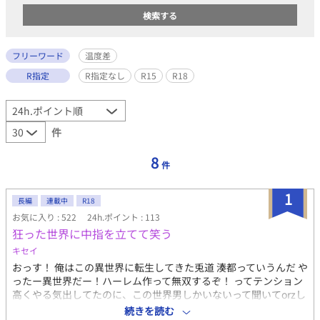
フリーワード
温度差
R指定
R指定なし
R15
R18
件
8
件
1
長編
連載中
R18
お気に入り : 522
24h.ポイント : 113
狂った世界に中指を立てて笑う
キセイ
おっす！ 俺はこの異世界に転生してきた兎道 湊都っていうんだ や
ったー異世界だー！ハーレム作って無双するぞ！ ってテンション
高くやる気出してたのに、この世界男しかいないって聞いてorzし
た.....しかもオメガバース世界 だがめげない！ハーレムは諦めた
続きを読む