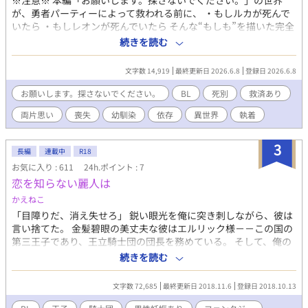
※注意※ 本編「お願いします。探さないでください。」の世界
が、勇者パーティーによって救われる前に、 ・もしルカが死んで
いたら ・もしレオンが死んでいたら そんな“もしも”を描いた完全
IFストーリーです。 本編では辿らなかった喪失と執着。 救えなか
続きを読む
った相手を想い続けた二人の物語になります。 救済エピソードは
ありますが、そこに至るまでの道のりはかなり重めです。 本編の
文字数 14,919
最終更新日 2026.6.8
登録日 2026.6.8
ラブコメ空間とは温度差がありますので、ご注意ください。 （本
編に無事帰還できる猛者の方にはお読みいただきたい内容で
お願いします。探さないでください。
BL
死別
救済あり
す。） 【収録内容】 ・IF ルカのいなくなった世界 前後編 ・
両片思い
喪失
幼馴染
依存
異世界
執着
IF レオンのいなくなった世界 前後編 ・IF その後の二人のは
なし 救済編 勇者×商人
3
長編
連載中
R18
お気に入り : 611
24h.ポイント : 7
恋を知らない麗人は
かえねこ
「目障りだ、消え失せろ」 鋭い眼光を俺に突き刺しながら、彼は
言い捨てた。 金髪碧眼の美丈夫な彼はエルリック様－－この国の
第三王子であり、王立騎士団の団長を務めている。 そして、俺の
上司であり身体の関係もあった。 王立騎士団の副団長、ルクレオ
続きを読む
ンは王都を離れる。 恋愛感情を持てない麗人と彼に惚れた騎士団
長の温度差ラブ。 短編にするつもりだったのが、思ったより長く
文字数 72,685
最終更新日 2018.11.6
登録日 2018.10.13
なり連載に。 騎士団長が段々残念王子様と化してます。 無理矢理
結婚、妊娠の表現があります。タグが増える可能性あり。 他サイ