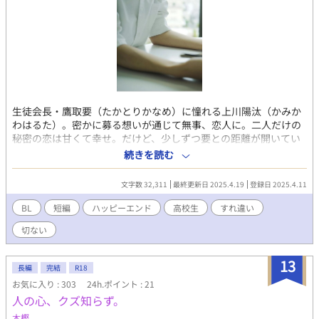
生徒会長・鷹取要（たかとりかなめ）に憧れる上川陽汰（かみか
わはるた）。密かに募る想いが通じて無事、恋人に。二人だけの
秘密の恋は甘くて幸せ。だけど、少しずつ要との距離が開いてい
く。 何で？ 先輩は僕のこと嫌いになったの？ 切なさと純粋
続きを読む
さが交錯する、青春の恋物語。 《美形✕平凡》のすれ違いの恋に
なります。 要（高3）生徒会長。スパダリだけど……。 陽汰（高
文字数 32,311
最終更新日 2025.4.19
登録日 2025.4.11
2）書記。泣き虫だけど一生懸命。 夏目秋良（高2）副会長。陽汰
の幼馴染。 5/30日に少しだけ順番を変えたりしました。内容は変
BL
短編
ハッピーエンド
高校生
すれ違い
わっていませんが、読み途中の方にはご迷惑をおかけしました。
切ない
13
長編
完結
R18
お気に入り : 303
24h.ポイント : 21
人の心、クズ知らず。
木樫