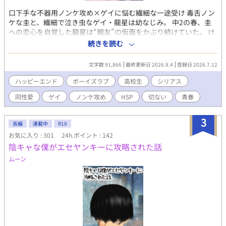
口下手な不器用ノンケ攻め×ゲイに悩む繊細な一途受け 毒舌ノン
ケな圭と、繊細で泣き虫なゲイ・龍星は幼なじみ。 中2の春、圭
への恋心を自覚した龍星は“親友”の仮面をかぶり続けていた。 け
れどある日 圭に想いがバレかけたことで、周囲の偏見と悪意が二
続きを読む
人を引き裂いていく——。 心ない言葉、すれ違い、喧嘩、嘘 それ
でも最後に、圭が選んだのは“ただの幼なじみ”じゃない未来だっ
文字数 91,866
最終更新日 2026.8.4
登録日 2026.7.12
た。 嘘と偏見にまみれた世界の中で、たった一つの本物を証明す
る。
ハッピーエンド
ボーイズラブ
高校生
シリアス
同性愛
ゲイ
ノンケ攻め
HSP
切ない
青春
3
長編
連載中
R18
お気に入り : 301
24h.ポイント : 142
陰キャな僕がエセヤンキーに攻略された話
ムーン