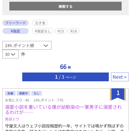
フリーワード
泣き虫
R指定
R指定なし
R15
R18
件
66
件
1
/ 3
Next
ページ
1
長編
連載中
なし
お気に入り : 46
24h.ポイント : 776
溺愛小説を書いている僕が幼馴染の一軍男子に溺愛され
るわけが……
鳥羽ミワ
守屋文人はウェブ小説投稿歴約一年、サイトでは鳴かず飛ばずの