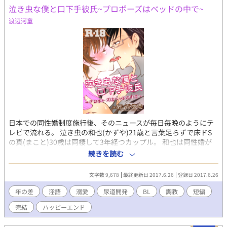
泣き虫な僕と口下手彼氏~プロポーズはベッドの中で~
ーマン ヤン気味イカレド執着親友 ド依存エロ系
バンドマン 元男娼苦労人爽やか学生 忠実下僕系
渡辺河童
鉄仮面社長 ■感情壊れ気味な歪みクズ主人公‪×‬主人公爆愛の健気
で一途で依存気味な男５人 ■最初：主人公（‪✕‬）←←←受け 最
後：主人公（→‪×∞）←←←受け ■相互溺愛ハッピーエンド
日本での同性婚制度施行後、そのニュースが毎日毎晩のようにテ
レビで流れる。 泣き虫の和也(かずや)21歳と言葉足らずで床ドS
の真(まこと)30歳は同棲して3年経つカップル。 和也は同性婚が
許されたと聞きすぐに「結婚できるならしたい！」と言ったが 本
続きを読む
当に入籍するかどうかなどあまり実感もないままに日取りだけ決
めた。 和也は入籍日を明日に控え、真の好きな料理を作って待っ
文字数 9,678
最終更新日 2017.6.26
登録日 2017.6.26
ていたが、帰宅した真には何か影があり「・・・本当にすまな
い」と謝られてしまい・・・ 二人が仲直りエッチをしてベッドで
年の差
淫語
溺愛
尿道開発
BL
調教
短編
愛を誓い合うまでのお話です。 fujossyに掲載したものですが、ア
完結
ハッピーエンド
ルファポリス用にエロシーンを大幅改稿しております。 ※R-18、
言葉責め、乳首責め、尿道責め、アナル責め、空イキ表現アリ。