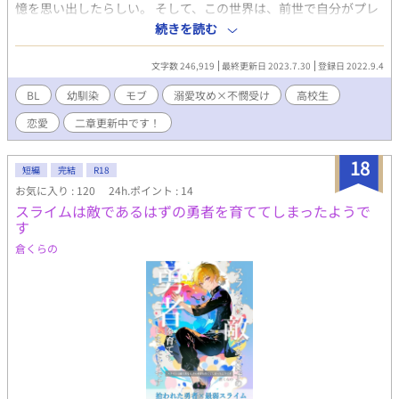
憶を思い出したらしい。 そして、この世界は、前世で自分がプレ
イしていた18禁BLゲーム――『聖✚薔薇十字学園』であることを
続きを読む
悟ったとか。 さらに、シゲルの立ち位置は「主人公」ではなく
――ことあるごとに主人公に絡んではやりこめられる「悪役モ
文字数 246,919
最終更新日 2023.7.30
登録日 2022.9.4
ブ」。 あげくの果てに、ラスボスに利用され、凌辱されて破滅す
る運命だったのだ！ 「どうしよう、晴海！」 「大丈夫や、お前の
BL
幼馴染
モブ
溺愛攻め×不憫受け
高校生
ケツは俺が守ったる！」 シゲルと晴海は、転生者の姉の力を借
恋愛
二章更新中です！
り、何とか破滅の危機を回避しようと試みる。 エンドロールの向
こう側で、二人が見るものは――？ 晴海（溺愛鈍感）×シゲル
（泣き虫不憫）の幼馴染BLです♡ ※タイトル変更しました！ (旧
18
短編
完結
R18
題：「エスケープ〜BLゲームの悪役モブに転生したおれは、おけ
お気に入り : 120
24h.ポイント : 14
つの危機を回避したい〜」） ※とても素敵な表紙は、小槻みしろ
スライムは敵であるはずの勇者を育ててしまったようで
さんに頂きました(*^^*)！ ・２章更新中です！
す
倉くらの