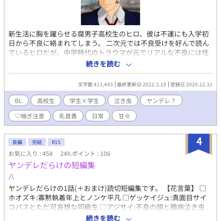
新生活に胸を躍らせる腐男子高校生のヒロ、彼は不運にも入学初
日から不良に絡まれてしまう。 二次元では不良受けを好んで読ん
でいるヒロだが、中学時代のトラウマが元でリアルな不良には怯
えてしまう。 しかし不良の正体はヒロに一目惚れをしてヒロ好み
続きを読む
の不良のように振る舞っているヤンデレ男子。毎朝駅前で待ち伏
せし、下校もべったり。 最初こそ怖がってばかりのヒロだった
文字数 413,493
最終更新日 2022.3.19
登録日 2020.12.31
が、不良っぽい格好と態度の割に宿題などは真面目にやり問題行
動も起こさない彼に安心し、段々と友情を深めていく。 恐怖心が
BL
高校生
学生×学生
泣き虫
ヤンデレ？
消えるとヒロは元々見た目が好みな彼を意識するようになってい
♡喘ぎ注意
乳首責
日常
甘々
き、悶々とした日々を送るようになる。 そんなある日、彼の泣き
顔を見てしまいヒロの泣き顔フェチが暴走し── ── ────
────── 泣き顔フェチのメカクレ男子×すぐボロを出す泣き
4
長編
完結
R15
虫エセヤンキーの、ピュア恋ＢＬ ※♡記号使用アリ。 ※タイトル
お気に入り : 458
24h.ポイント : 106
に♡記号のある回は不良視点。 ※暴力描写・痴漢描写アリ(軽度)
ヤンデレだらけの短編集
※腐男子の腐男子感薄めかも。
八
ヤンデレだらけの1話(＋おまけ)読切短編集です。 【花言葉】 □
ホオズキ:寡黙執着年上とノンケ平凡 □ゲッケイジュ:真面目サイ
コパスとただ可哀想な同級生 □アジサイ:不良の頭と臆病泣き虫
□ラベンダー:希死念慮不良とおバカ □デルフィニウム:執着傲慢
続きを読む