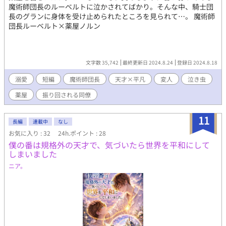
魔術師団長のルーベルトに泣かされてばかり。そんな中、騎士団
長のグランに身体を受け止められたところを見られて…。 魔術師
団長ルーベルト×薬屋ノルン
文字数 35,742
最終更新日 2024.8.24
登録日 2024.8.18
溺愛
短編
魔術師団長
天才×平凡
変人
泣き虫
薬屋
振り回される同僚
11
長編
連載中
なし
お気に入り : 32
24h.ポイント : 28
僕の番は規格外の天才で、気づいたら世界を平和にして
しまいました
ニア。