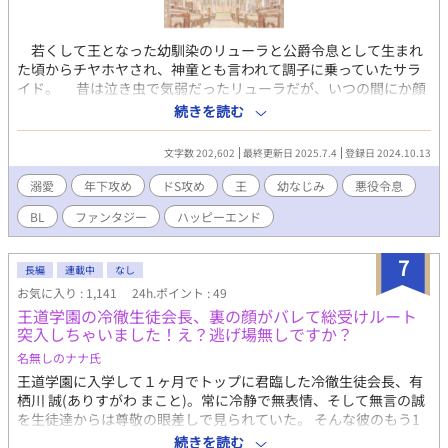
若くして王となった幼馴染のリューラと公爵令息として生まれ
た頃からチヤホヤされ、神童とも言われて調子に乗っていたサラ
イド。 昔は泣き虫で気弱だったリューラだが、いつの間にか顔
も性格も身体つきも政治手腕も剣の腕も……何もかも完璧で、手
続きを読む
の届かない眩しい存在になっていた。 年下でもあるリューラに
何一つ敵わず、不貞腐れていたサライド。 リューラが国民から
文字数 202,602
最終更新日 2025.7.4
登録日 2024.10.13
愛され、称賛される度にサライドは少し憎らしく思っていた。
溺愛
年下攻め
ドS攻め
王
幼なじみ
悪役令息
BL
ファンタジー
ハッピーエンド
7
長編
連載中
なし
お気に入り : 1,141
24h.ポイント : 49
王道学園の冷徹生徒会長、裏の顔がバレて総受けルート
突入しちゃいました！え？逃げ場無しですか？
名無しのナナ氏
王道学園に入学して１ヶ月でトップに君臨した冷徹生徒会長、有
栖川 誠(ありすがわ まこと)。常に冷静で無表情、そして無言の誠
を生徒達からは尊敬の眼差しで見られていた。 そんな彼のもう1
つの姿は… どの企業にも属さないにも関わらず、VTuber界で人気
続きを読む