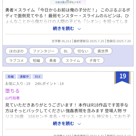
勇者×スライム 「今日からお前は俺の子分だ！」 このぷるぷるボ
ディで面倒見てやる！ 最弱モンスター・スライムのルピンは、ひ
ょんなことから傷だらけの人間の子ども『シオン』を拾ってしま
う。 小さくて泣き虫で……だけど、なぜかほっとけない。 自分の
続きを読む
子分にして大切に育てることに決めた。 可愛い子分とのほのぼの
同居生活（※ぷるぷる添い寝付き）が始まった！ けれど数年後、
文字数 36,311
最終更新日 2025.7.25
登録日 2025.7.20
大人になったシオンが勇者であることが判明する。 勇者は敵。見
つけたら魔王のところに連れていかなければならない。 だけどー
ほのぼの
ファンタジー
BL
切ない
異世界
ーー。 “子分”として拾った少年が、いつの間にか“俺の全部”にな
ラブコメ
短編
勇者
スライム
子育て
っていた。 R部分は攻めの成長後。 勇者（成長した攻め）×スラ
イム（人間姿になれる）のほのぼのでちょっぴり切ないラブコメ
ディ。 ハッピーエンド。
19
長編
連載中
R18
お気に入り : 19
24h.ポイント : 14
堕ちる
山代裕春
見ていただきありがとうございます！ 本作はR18作品です苦手な
方はそっとバックしてください 強姦表現を含みます 登場人物 サ
リス 26歳 166センチ 本名・サリス・エドナル 神父をしており子
供達から慕われている 表向きは心優しい好青年だが 素の顔は無表
続きを読む
情で冷めている 孤児院育ち ロード・ラト 22歳 186センチ 街で
一番のギャング 性格は残酷非道だが子供には手を出さない(子供か
文字数 5,655
最終更新日 2023.8.31
登録日 2023.8.17