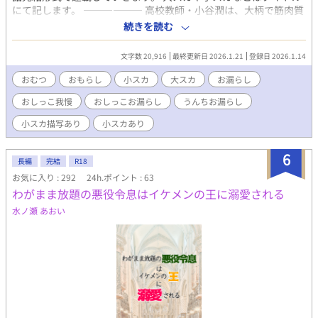
にて記します。 ―――――― 高校教師・小谷潤は、大柄で筋肉質
な見た目とは裏腹に、極端に気弱で泣き虫な先生。 大学生の頃、
続きを読む
スカトロ趣味の悪辣な先輩に目をつけられて地獄のような日々を
送っていたが、ある日学内で有名な、“桜原の悪夢”とよばれるア
文字数 20,916
最終更新日 2026.1.21
登録日 2026.1.14
マチュアボクサー・水澤冬也に救われ、まるで悪夢から目覚めた
ように解放された。 ……はずだった。 しかし潤の身体には、緊張
おむつ
おもらし
小スカ
大スカ
お漏らし
すると失禁してしまう深刻な後遺症が残ってしまい──。 そんな
おしっこ我慢
おしっこお漏らし
うんちお漏らし
潤の赴任先の高校に、冬也が転任してきて……？
小スカ描写あり
小スカあり
6
長編
完結
R18
お気に入り : 292
24h.ポイント : 63
わがまま放題の悪役令息はイケメンの王に溺愛される
水ノ瀬 あおい