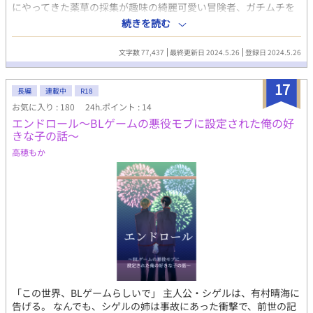
にやってきた薬草の採集が趣味の綺麗可愛い冒険者、ガチムチを
優しくよしよしするのが好きな攻:基本攻めに受けが転がされてま
続きを読む
す、受けは素直なおっさん、おほ声、濁音喘ぎ━━━国設定:夫夫
は互いの事を旦那と言う＊＊＊ジャクスティンはずっと抱かれた
文字数 77,437
最終更新日 2024.5.26
登録日 2024.5.26
かった、けれどこんなムチムチ野郎を抱いてくれる奴なんて居る
はずもなく抱かれたいと口にする事もなく諦めていた時に最近街
17
にやってきた採集を得意とする男に雨宿りがてら入った洞窟で出
長編
連載中
R18
会い世間話をしていたら『試しに抱かれてみない？』と言わ
お気に入り : 180
24h.ポイント : 14
れ・・・
エンドロール〜BLゲームの悪役モブに設定された俺の好
きな子の話〜
高穂もか
「この世界、BLゲームらしいで」 主人公・シゲルは、有村晴海に
告げる。 なんでも、シゲルの姉は事故にあった衝撃で、前世の記