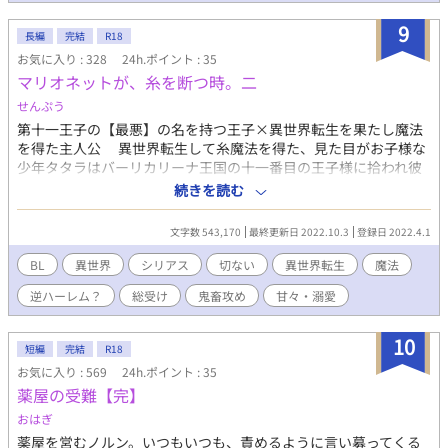
とドキドキし始めて……。
9
長編
完結
R18
お気に入り : 328
24h.ポイント : 35
マリオネットが、糸を断つ時。二
せんぷう
第十一王子の【最悪】の名を持つ王子×異世界転生を果たし魔法
を得た主人公 異世界転生して糸魔法を得た、見た目がお子様な
少年タタラはバーリカリーナ王国の十一番目の王子様に拾われ彼
を護る守護魔導師となる。 人の心を見通す力を得た暴君である
続きを読む
王子と、健気でちょっと泣き虫な少年の恋が…前作で始まり今作
では波乱の展開と共に進む。 裏切り、信仰、純愛、真実…様々
文字数 543,170
最終更新日 2022.10.3
登録日 2022.4.1
な壁が二人を阻み…最後に用意された闇を見た時 きっと世界
は、彼を引き止めることなど出来ないのだろう。 【将来的にR18
BL
異世界
シリアス
切ない
異世界転生
魔法
ですが、こちら物語重視となってます】 ※←ややR18系 ※※←ガ
逆ハーレム？
総受け
鬼畜攻め
甘々・溺愛
ッツリR18系 ．
10
短編
完結
R18
お気に入り : 569
24h.ポイント : 35
薬屋の受難【完】
おはぎ
薬屋を営むノルン。いつもいつも、責めるように言い募ってくる