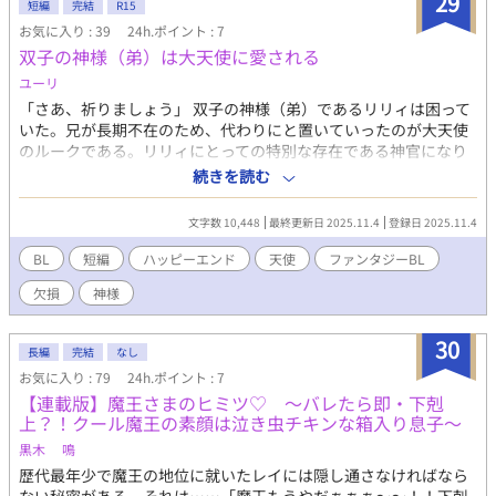
29
短編
完結
R15
人物) ◇恋に一途だが恋愛経験はゼロ。泣き虫な営業マン・木原透
お気に入り : 39
24h.ポイント : 7
◇優しくてイケメンで褒め上手な婚活アドバイザー・鶴矢巡 ◇天
双子の神様（弟）は大天使に愛される
才なのに、透の尻にしかれてる、フリーターの親友・雨宮誘 ◇最
年少で異例の昇進を果たした、透の先輩で上司・墨谷文人 ◇透に
ユーリ
一目惚れして猛アタックをかける大手法律事務所 次期社長・A.S
「さあ、祈りましょう」 双子の神様（弟）であるリリィは困って
いた。兄が長期不在のため、代わりにと置いていったのが大天使
のルークである。リリィにとっての特別な存在である神官になり
たいと言われてーー「お前は綺麗だ。お前は美しい」世話焼き大
続きを読む
天使×自分に自信のない泣き虫美少年神様「僕は美しくなんてな
い。だって僕は…」
文字数 10,448
最終更新日 2025.11.4
登録日 2025.11.4
BL
短編
ハッピーエンド
天使
ファンタジーBL
欠損
神様
30
長編
完結
なし
お気に入り : 79
24h.ポイント : 7
【連載版】魔王さまのヒミツ♡ ～バレたら即・下剋
上？！クール魔王の素顔は泣き虫チキンな箱入り息子～
黒木 鳴
歴代最年少で魔王の地位に就いたレイには隠し通さなければなら