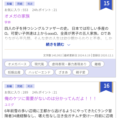
※サブタイトルに「*」が付いているものにはBL表現が含まれま
15
長編
完結
R18
す。 ※エロシーンだけを楽しみたい方→「03言葉責め、乳首責
お気に入り : 553
24h.ポイント : 21
め」「04尿道責め、空イキ、アナル責め」です。
オメガの家族
宇井
四人の子を持つシングルファザーの史。 日本では珍しい多産の
Ω。可愛い子供達は上からαααΩ、全員が男子の五人家族。Ωであ
りながら平凡顔。そんな史の人生は幼少期からわりと不幸。 しか
し離婚後子供を抱えてどん底にいる時、史の周囲では変化が起こ
続きを読む
り始めていた。 泣き虫の史が自分の過去を振り返ります。 ※幼い
頃のネグレクト、性的虐待描写があります。基本一人称。三人称
文字数 140,992
最終更新日 2024.6.19
登録日 2020.12.1
部分あります。番外編は時系列がばらばらです。
オメガバース
現代風
虐待表現・暴力表現あり
離婚
妊娠出産
ハッピーエンド
ざまあ
親子愛
16
長編
完結
R18
お気に入り : 289
24h.ポイント : 21
俺のケツに需要がないのは分かってんだよ！！！
ユミグ
6年前雪の多い辺境に王都から逃げるようにやってきたCランク冒
険者34歳経験なし、堪え性なし泣き虫ガチムチ受け:一月前に辺境