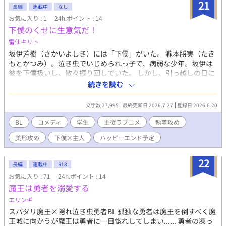
21
長編
連載中
なし
お気に入り : 1
24h.ポイント : 14
下僕のくせに生意気だ！
雷仙キリト
坂伊芳樹（さかいよしき）には「下僕」がいた。 瀧本勝実（たき
もとかつみ）。泣き虫でいじめられっ子で、病弱な少年。坂伊は
彼を下僕扱いし、散々振り回していた。 しかし、引っ越しの日に
驚くべき出来事が起きた。瀧本から告白されたのだ。告白された
続きを読む
ことに気が付かなかった坂伊は意図せず瀧本を振ってしまい、以
来二人は疎遠になってしまった。 それから数年が経った。 突然送
文字数 27,995
最終更新日 2026.7.27
登録日 2026.6.20
られてきた一通のメッセージによって、坂伊は瀧本のことを思い
出す。 『春からそっちの高校に通うことになったからよろしく
BL
コメディ
学生
主従ラブコメ
執着攻め
ね』 待ち合わせ場所に現れたのは、「もやし」と呼ばれていた面
美形攻め
下僕×主人
ハッピーエンド予定
影は一切ない、超ド級のイケメンだった。 しかも瀧本は、今でも
坂伊のことが好きだと言う。 規格外な方法で距離を詰めてくる瀧
本。 逃げる坂伊。 瀧本の態度を怪しむ、友人（下僕2号）の早
22
長編
連載中
R18
瀬。 坂伊は無事、平穏な「主従」ライフを送ることができるのか
お気に入り : 71
24h.ポイント : 14
_____ ◻️カップリング 瀧本×坂伊 （早瀬→坂伊への矢印もかなり
魔王は勇者を溺愛する
強いですが、あくまで友情です） ◻️注意事項 ・基本コメディです
が、時々シリアスが挟まるかもしれません。 ・ストーリーの都合
エリンギ
上、いじめ、暴力の描写が挟まる可能性があります。 ・不定期更
スパダリ魔王×隠れ泣き虫勇者BL 孤独な勇者は魔王を倒すべく魔
新です。 ◻️登場人物 ・坂伊芳樹（さかい よしき） 高校2年。傍
王城に向かうが魔王は勇者に一目惚れしてしまい...... 勇者の凍っ