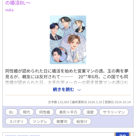
の婚活BL～
nuka
同性婚が認められた日に婚活を始めた営業マンの透。玉の輿を夢
見るが、親友には反対されて……─ 20**年6月。この国でも同
性婚が認められた日、大手化学メーカーの若手営業マンの透(24)
は、結婚を決意した。 相手はいないが、玉の輿に乗って、大嫌
続きを読む
いな上司のいる会社を辞めたい。 (結婚相手の条件) ・年収1500
万以上 ・自分を専業主夫にしてくれる人 ・できればイケメン
文字数 110,965
最終更新日 2026.3.20
登録日 2024.10.14
ためしに結婚相談所に登録したところ、思いがけず大量の申込
みが殺到。しかも透を担当してくれる鶴矢は超絶美形で優しく
BL
現代
同性婚
美形×平凡
溺愛
サラリーマン
て、最高のスタートを切った。 しかし親友で貧乏フリーターの
スパダリ
ツンデレ
御曹司
総受け
雨宮 誘は、透の婚活を大反対。代わりに俺が結婚してあげると言
ってきて…… 毎日更新🌸ひたすら主人公がモテモテ(無自覚)で、
攻め4人とその他モブのプロポーズを眺めるラブコメです♡ (登場