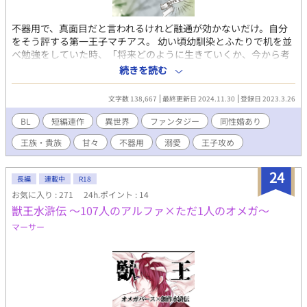
不器用で、真面目だと言われるけれど融通が効かないだけ。自分
をそう評する第一王子マチアス。 幼い頃幼馴染とふたりで机を並
べ勉強をしていた時、「将来どのように生きていくか、今から考
えておくことも大切です」と家庭教師に問われた。 幼馴染カナメ
続きを読む
は真面目な顔で「どこかの婿養子にしてもらうか、男爵位をもら
って生きていきたいです」と言って家庭教師とマチアスを笑わせ
文字数 138,667
最終更新日 2024.11.30
登録日 2023.3.26
た。 今もカナメは変わらない。そんなカナメが眩しくて可愛い。
けれど不器用で融通が効かないマチアスはグッと我慢するのであ
BL
短編連作
異世界
ファンタジー
同性婚あり
る。 ✔︎ 美形第一王子×美人幼馴染 ✔︎ 真面目で自分にも他人にも厳
王族・貴族
甘々
不器用
溺愛
王子攻め
しい王子様（を目指して書いてます） ✔︎ 外見に似合わない泣き虫
怖がり、中身は平凡な受け ✔︎ 美丈夫が服着て歩けばこんな人の第
一王子様は、婚約者を（仮にそう見えなくても）大変愛していま
24
長編
連載中
R18
す。 ✔︎ 美人でちょっと無口なクールビューティ（擬態）婚約者
お気に入り : 271
24h.ポイント : 14
は、心許す人の前では怖がり虫と泣き虫が爆発する時がありま
獣王水滸伝 ～107人のアルファ×ただ1人のオメガ～
す。 🗣️『密着！カナメ様の学園生活』連載中。 ➡︎ 章や作品タイ
トルの頭に『★』があるものは、個人サイトでリクエストしてい
マーサー
ただいたものです。こちらではいただいたリクエスト内容やお礼
などの後書きを省略させていただいています。 ➡︎ 婚約式後設定に
は『✿』が付いています。 🔺ATTENTION🔺 【「セーリオ様」
「カムヴィ様」共通の話 】 こちらに入っているものは『セーリオ
様の祝福』と『セーリオ様の祝福：カムヴィ様の言う通り』の両
設定共通の話です。 【 感想欄のネタバレフィルター 】 『密着！