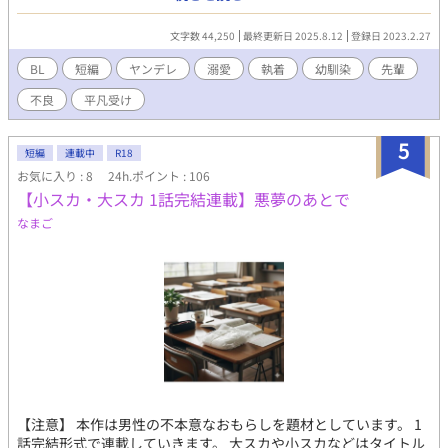
幼馴染と地味ぼっち ムーンライトノベル様に別名義で投稿してい
ます。 かなり昔に書いたもので芸風(？)が違うのですが、楽しん
文字数 44,250
最終更新日 2025.8.12
登録日 2023.2.27
でいただければ嬉しいです！ 【異世界短編】単発ネタ殴り書き随
時掲載。 ◻︎お付きくんは反社ボスから逃げ出したい！:お馬鹿主人
BL
短編
ヤンデレ
溺愛
執着
幼馴染
先輩
公くんと傲慢ボス
不良
平凡受け
5
短編
連載中
R18
お気に入り : 8
24h.ポイント : 106
【小スカ・大スカ 1話完結連載】悪夢のあとで
なまご
【注意】 本作は男性の不本意なおもらしを題材としています。 1
話完結形式で連載していきます。 大スカや小スカなどはタイトル