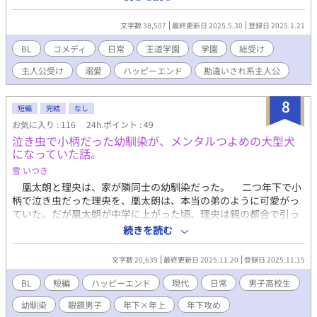
を博した個人VTuber〈〈 アイリス 〉〉！？ 本性は寂しがり屋の
泣き虫。色々あって周りから誤解されまくってしまった結果アイ
文字数 38,507
最終更新日 2025.5.30
登録日 2025.1.21
リスとして素を出していた。そんなある日、生徒会の仕事を1人で
黙々とやっている内に疲れてしまい__________ ※ ・非王道気味
BL
コメディ
日常
王道学園
学園
総受け
・固定カプ予定は未定 ・悲しい過去🐜のたまにシリアス ・話の流
主人公受け
溺愛
ハッピーエンド
勘違いされ系主人公
れが遅い ・本格的に嫌われ始めるのは2章から
8
短編
完結
なし
お気に入り : 116
24h.ポイント : 49
泣き虫で小柄だった幼馴染が、メンタルつよめの大型犬
になっていた話。
雪 いつき
凰太朗と理央は、家が隣同士の幼馴染だった。 二つ年下で小
柄で泣き虫だった理央を、凰太朗は、本当の弟のように可愛がっ
ていた。だが凰太朗が中学に上がった頃、理央は親の都合で引っ
越してしまう。 それから五年が経った頃、理央から同じ高校に
続きを読む
入学するという連絡を受ける。変わらず可愛い姿を想像していた
ものの、再会した理央は、モデルのように背の高いイケメンに成
文字数 20,639
最終更新日 2025.11.20
登録日 2025.11.15
長していた。 「凰ちゃんのこと大好きな俺も、他の奴らはどうで
もいい俺も、どっちも本当の俺だから」 人前でそんな発言をし
BL
短編
ハッピーエンド
現代
日常
男子高校生
て爽やかに笑う。 発言はともかく、今も変わらず懐いてくれて
幼馴染
眼鏡男子
年下×年上
年下攻め
嬉しい。そのはずなのに、昔とは違う成長した理央に、だんだん