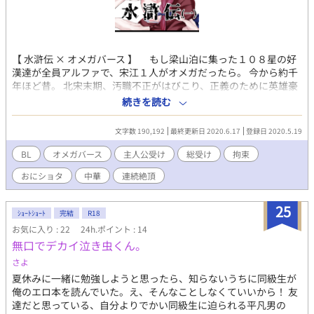
カナメ様の学園生活』に関しては3話目以降に関するものについて
はどのようなコメントであっても、ネタバレフィルターを使用し
ます。 また、読み切り短編に対していただいたコメントは基本的
にネタバレフィルターを使用しません。ご留意ください。 【 『運
【 水滸伝 × オメガバース 】 もし梁山泊に集った１０８星の好
命なんて要らない』とのクロスオーバー 】 こちらで更新する『運
漢達が全員アルファで、宋江１人がオメガだったら。 今から約千
命なんて要らない』のキャラクターが登場する話に関しては、
年ほど昔。 北宋末期、汚職不正がはびこり、正義のために英雄豪
『セーリオ様の祝福』及び『セーリオ様の祝福：カムヴィ様の言
傑達が立ち上がる世の中。 ……そんな事は露知らず、ある農村の
う通り』どちらの設定でも存在する共通の話として書いておりま
続きを読む
少年が、人を狂わせた。 名は宋江。小柄で情けなく気が弱く、泣
す。ご留意ください。 また、クロスオーバー先の話を未読でも問
き虫で心優しい少年。 十二歳になった彼は、発情期を迎えた。オ
題ないように書いております。 一応、『運命なんて要らない』の
文字数 190,192
最終更新日 2020.6.17
登録日 2020.5.19
メガだった。 そう、約千年ほど前。 アルファやベータ、オメガな
登場人物は『セーリオ様の祝福：カムヴィ様の言う通り』には登
どの知識はまだ人々には浸透しておらず、オメガはほんの一握り
場しているのですが、このようになっています。 ➡︎『運命なんて
BL
オメガバース
主人公受け
総受け
拘束
しか知られていない『奇病』。 そして『人ならざる化け物』扱い
要らない』の舞台であるハミギャ国の第二王子であるアーロンは
おにショタ
中華
連続絶頂
されていた時代。 オメガの中でも特別なフェロモンを発する特異
マチアスの友人です。出会ってからずっといわゆる文通をしてい
体質を持って生まれた孕む男・宋江の物語。
ます。 ➡︎アーロンの婚約者はノアという同じ歳の男の子です。精
霊になんだか愛されています。
25
ｼｮｰﾄｼｮｰﾄ
完結
R18
お気に入り : 22
24h.ポイント : 14
無口でデカイ泣き虫くん。
さよ
夏休みに一緒に勉強しようと思ったら、知らないうちに同級生が
俺のエロ本を読んでいた。え、そんなことしなくていいから！ 友
達だと思っている、自分よりでかい同級生に迫られる平凡男の