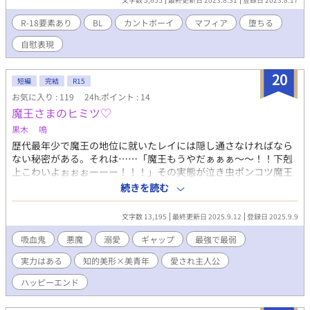
ら殺しに来た場合は例外) 母と弟が二人いる ハロルド・エドナル
20歳 172センチ 警察官 表向きは熱血真面目な青年だが 素は兄に
R-18要素あり
BL
カントボーイ
マフィア
堕ちる
甘えん坊で泣き虫 兄の秘密を知る数少ない人物 両親のことは良く
自慰表現
知らない 孤児院育ち
20
短編
完結
R15
お気に入り : 119
24h.ポイント : 14
魔王さまのヒミツ♡
黒木 鳴
歴代最年少で魔王の地位に就いたレイには隠し通さなければなら
ない秘密がある。それは……「魔王もうやだぁぁぁ～～！！下剋
上こわいよぉぉぉーーー！！！」その実態が泣き虫ポンコツ魔王
だということ。バレれば即・下剋上を挑まれることは必至！なの
続きを読む
で先々代の魔王を父に持ち、悪魔公爵ジェラルドが膝を折ったと
いう２枚看板を武器にクールな魔王を演じている。だけどその実
文字数 13,195
最終更新日 2025.9.12
登録日 2025.9.9
力を疑う者たちも出てきて……？！果たしてレイの運命
は……？！溺愛腹黒系悪魔×初心な小悪魔系吸血鬼。お茶目なパ
吸血鬼
悪魔
溺愛
ギャップ
最強で最弱
パんも大活躍！！
実力はある
知的美形×美青年
愛され主人公
ハッピーエンド