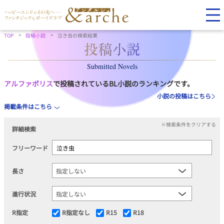
TOP
投稿小説
泣き虫の検索結果
Submitted Novels
アルファポリス
で投稿されているBL小説のランキングです。
小説の投稿はこちら
掲載条件はこちら
×検索条件をクリアする
詳細検索
フリーワード
長さ
進行状況
R指定
R指定なし
R15
R18