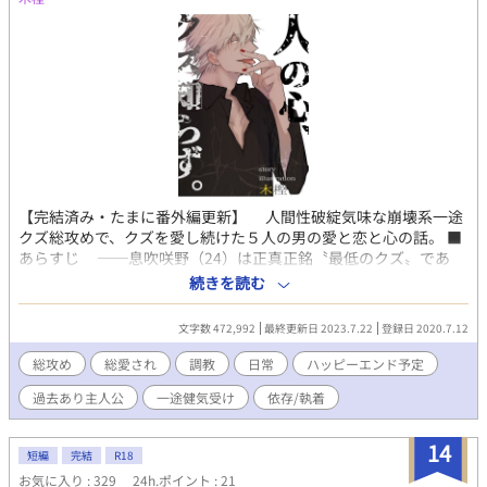
【完結済み・たまに番外編更新】 人間性破綻気味な崩壊系一途
クズ‪総攻めで、クズを愛し続けた５人の男の愛と恋と心の話。 ■
あらすじ ──息吹咲野（24）は正真正銘〝最低のクズ〟であ
る。 あたら整った容姿に酷薄な笑みを浮かべて他人の人生を狂
続きを読む
わせる〝人間らしさ〟の欠如した破滅主義。 本能性破綻人間。
されど人を誑かすことにかけては魔性と疑う、きっと呪いの生き
文字数 472,992
最終更新日 2023.7.22
登録日 2020.7.12
人形。自分でもそう思う。 気ままに他人を弄ぶ。 都合やルー
ルは笑顔で無視する。 全てを許容し、全てを拒絶する。 誰
総攻め
総愛され
調教
日常
ハッピーエンド予定
にもなにも求めないが、与えられたものは平気で突っ撥ねる。
過去あり主人公
一途健気受け
依存/執着
そんな彼に──狂おしいほど本気で恋をする男たちがいた。 「勝
手に求めて勝手に失望して、愛だの恋だの、独りよがりで呆れる
ぜ」 愛で歪んだド一途サイコ気味クズ主人公とその主人公を愛
14
短編
完結
R18
し続けた５人の男たちの愛と恋と心の話。 ※総攻め（主人公‪×‬５
お気に入り : 329
24h.ポイント : 21
人） 攻め：破滅主義クズ主人公 受け：尽くし系泣き虫男前リ