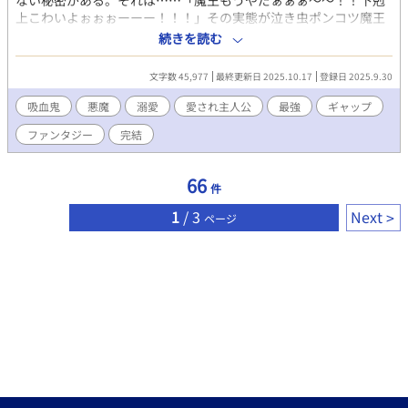
ない秘密がある。それは……「魔王もうやだぁぁぁ～～！！下剋
上こわいよぉぉぉーーー！！！」その実態が泣き虫ポンコツ魔王
だということ。バレれば即・下剋上を挑まれることは必至！なの
続きを読む
で先々代の魔王を父に持ち、悪魔公爵ジェラルドが膝を折ったと
いう２枚看板を武器にクールな魔王を演じている。だけどその実
文字数 45,977
最終更新日 2025.10.17
登録日 2025.9.30
力を疑う者たちも出てきて……？！果たしてレイの運命
は……？！溺愛腹黒系悪魔×初心な小悪魔系吸血鬼。お茶目なパ
吸血鬼
悪魔
溺愛
愛され主人公
最強
ギャップ
パんも大活躍！！短編「魔王さまのヒミツ♡」文字数の関係で削
ファンタジー
完結
ったシーン・設定などを大幅加筆の連載版となります。
66
件
1
/ 3
Next
ページ