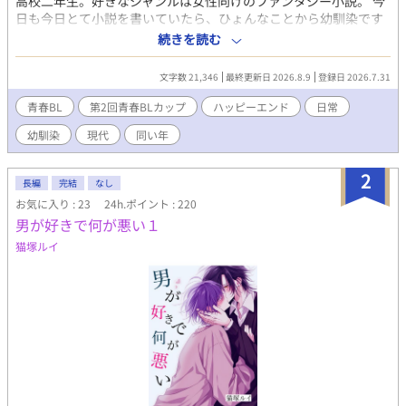
高校二年生。好きなジャンルは女性向けのファンタジー小説。 今
日も今日とて小説を書いていたら、ひょんなことから幼馴染です
っかり疎遠になっていた一軍男子・青井晴樹にバレてしまった。
続きを読む
いまだに泣き虫の癖が直らない晴樹に「小説を読みたい」と迫ら
れ、その泣き出しそうな目に良心をちくちく刺激された文人は、
文字数 21,346
最終更新日 2026.8.9
登録日 2026.7.31
自分の投稿作品を教えてしまう。 これでつまらないとか思われた
らどうしよう。 不安がる文人をよそに、晴樹は文人へ甘々に急接
青春BL
第2回青春BLカップ
ハッピーエンド
日常
近する。小説を面白いと言われ、なぜか優しくされて、文人はそ
幼馴染
現代
同い年
の本心が分からないながらも晴樹へ溺れていく……。 すれ違う幼
馴染、から回る恋心、満たされない承認欲求。果たして文人は晴
樹の本心を暴き、こじれた関係をどうにか解決できるのか！？
2
長編
完結
なし
お気に入り : 23
24h.ポイント : 220
男が好きで何が悪い１
猫塚ルイ