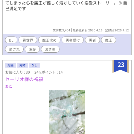
若無人な青年だが、流されがちで他人を放っておけない一面もあ
てしまった心を魔王が優しく溶かしていく溺愛ストーリー。 ※自
る。背が低いのがコンプレックス。 ・瀧本勝実（たきもと かつ
己満足です
み） 高校1年。坂伊とは同い年だが、病気の関係で小学生の頃に1
年留年していた。通称「下僕1号」。 超ド級のイケメンであり、
運動神経も抜群だが、頭はあまり良くない。 ・早瀬鳴海（はや
せ なるみ） 坂伊の友人。坂伊からは「下僕2号」と呼ばれ、こ
文字数 3,404
最終更新日 2020.4.16
登録日 2020.4.12
き使われている。坂伊に対して並々ならぬ感情を抱いているが、
大の女好きなのであくまで本人は友情のつもり。歳の離れた弟を
BL
異世界
魔王攻め
勇者受け
勇者
魔王
溺愛している。
愛され
溺愛
泣き虫
23
短編
完結
なし
お気に入り : 80
24h.ポイント : 14
セーリオ様の祝福
あこ