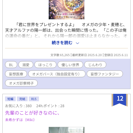
「君に世界をプレゼントするよ」 オメガの少年・麦穂と、
天才アルファの陽一郎は、出会った瞬間に悟った。 「この子は俺
の運命の番だ」と。 それから陽一郎の溺愛は止まらなかった。 オ
メガを守る装備を開発し、発情期を安全に過ごす部屋を作り、 つ
続きを読む
いには――番のために世界を変えてしまう。 「君が安心して生き
られる世界を作る」 規格外の天才アルファと、泣き虫で優しいオ
文字数 65,265
最終更新日 2025.6.20
登録日 2025.6.11
メガ。 妄想医療あり、ズレた溺愛あり…… これは、世界を平和に
してしまった番の物語。 ※年齢をぼかすついでに少し修正しまし
BL
溺愛
ほっこり
優しい世界
じんわり
た。
妄想医療
オメガバース（独自設定有り）
妄想ファンタジー
オメガ診察椅子
12
短編
完結
R15
お気に入り : 380
24h.ポイント : 28
先輩のことが好きなのに、
未希かずは（Miki）