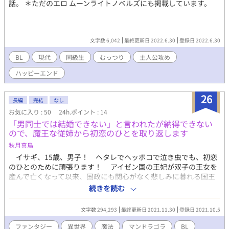
話。 ＊ただのエロ ムーンライトノベルズにも掲載しています。
文字数 6,042
最終更新日 2022.6.30
登録日 2022.6.30
BL
現代
同級生
むっつり
主人公攻め
ハッピーエンド
26
長編
完結
なし
お気に入り : 50
24h.ポイント : 14
「男同士では結婚できない」と言われたが納得できない
ので、魔王な従姉から初恋のひとを取り返します
秋月真鳥
イサギ、15歳、男子！ ヘタレでヘッポコで泣き虫でも、初恋
のひとのために頑張ります！ アイゼン国の王妃が双子の王女を
産んで亡くなって以来、国政にも関心がなく悲しみに暮れる国王
が、再婚した後妻は黒い噂のある魔女だった。 魔女は第二王女
続きを読む
を毒を吐く醜いドラゴンに変えて、その罪を第一王女と国一番の
魔術師でセイリュウ領の領主でもあるサナに被せてしまう。
文字数 294,293
最終更新日 2021.11.30
登録日 2021.10.5
『魔王』と呼ばれ嫌疑をかけられたサナの従弟である15歳のイサ
ギは、そんな国の一大事など何も気にせず、セイリュウ領でやる
ファンタジー
異世界
魔法
マンドラゴラ
BL