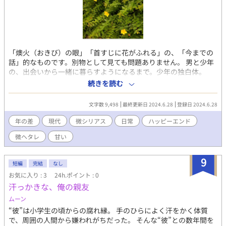
「燠火（おきび）の眼」「首すじに花がふれる」の、「今までの
話」的なものです。別物として見ても問題ありません。 男と少年
の、出会いから一緒に暮らすようになるまで。少年の独白体。
「ふつう」になれなくて静かでいることを選んだ少年と、人の目
続きを読む
を気にせずに生きている男が、大切にされたり大切にしたりま
す。告白もします。 まだ男がヘタレになる少し手前くらいまで。
文字数 9,498
最終更新日 2024.6.28
登録日 2024.6.28
完全にBL。 2024.6.28.了
年の差
現代
微シリアス
日常
ハッピーエンド
微ヘタレ
甘い
9
短編
完結
なし
お気に入り : 3
24h.ポイント : 0
汗っかきな、俺の親友
ムーン
“彼”は小学生の頃からの腐れ縁。 手のひらによく汗をかく体質
で、周囲の人間から嫌われがちだった。 そんな“彼”との数年間を