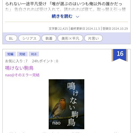
られない一途平凡受け 「唯が選ぶのはいつも俺以外の誰かだっ
た」 告白されれば受け入れて、誘われれば寝て。取っ替え引っ替
え手を出すくせに絶対に自分のことだけは選ばない親友に恋をし
続きを読む
てからもうすぐで10年。他の誰かと関係が切れる度に自分の元へ
とやってくる男のことを諦めたい主人公と、選ばないくせに向け
文字数 22,425
最終更新日 2024.11.5
登録日 2024.10.29
てくる愛だけは重い掴みどころのない親友との、執着と依存と幸
せについての話（多分） っていう切ないからのハピエン保証。お
BL
シリアス
執着
美形×平凡
片思い
互いに重いです。 ⚠️前作の反動で今回歪みまくってます。 ほんと
に若干、虐待表現、流血、暴力に分類されるような描写がありま
16
す。苦手な方はお気をつけください！ 自分の性癖を詰め込みまく
短編
完結
R18
った、世界観ゴリゴリ独白多めのなんか薄暗い話。でもハピエン
お気に入り : 7
24h.ポイント : 0
ではあります。自分の好みでしかないので、これが刺さる人いた
鳴けない駒鳥
ら嬉しすぎるなってレベル。切なくなってればいいなーという他
nao@そのエラー完結
力本願。