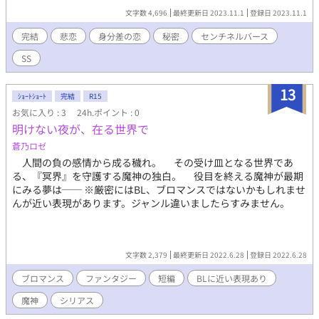
文字数 4,696
最終更新日 2023.11.1
登録日 2023.11.1
完結
悲恋
身分差の恋
秘密
センチネルバース
SS
13
ｼｮｰﾄｼｮｰﾄ
完結
R15
お気に入り : 3
24h.ポイント : 0
明けない夜が、在る世界で
蒼乃ロゼ
人間の負の感情から成る穢れ。 その受け皿となる世界であ
る、『冥界』を守護する魔神の独白。 役目を終える魔神が最期
にみる夢は── ※厳密にはBL、ブロマンスではないかもしれませ
んが近い表現があります。ジャンル違いましたらすみません。
文字数 2,379
最終更新日 2022.6.28
登録日 2022.6.28
ブロマンス
ファンタジー
短編
BLに近い表現あり
魔神
シリアス