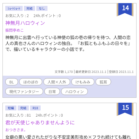
14
ｼｮｰﾄｼｮｰﾄ
完結
なし
お気に入り : 2
24h.ポイント : 0
神無月ハロウィン
振悶亭めこ
神無月に出雲へ行っている神使の狐の壱の帰りを待つ、人間の恋
人の真也さんのハロウィンの独白。 『お狐ともふもふの日々を』
で、描いているキャラクターの小話です。
文字数 1,170
最終更新日 2023.11.1
登録日 2023.11.1
BL
ほのぼの
人間×人外
けもみみ
狐耳
現代ファンタジー
日常
ハロウィン
15
短編
完結
R18
お気に入り : 81
24h.ポイント : 0
君が天使じゃありませんように
おつきさま。
女癖の悪い愛されたがりな不安定美形攻め×フラれ続けても離れ