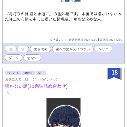
『月灯りの絆 君と永遠に』の番外編です。 本編では描かれなかっ
た隆二の心情を中心に描いた超短編。 鬼畜な攻めな人。
文字数 2,079
最終更新日 2026.6.19
登録日 2026.6.19
BL
SF
鬼畜攻め
弟への愛がえげつない
メリバ
ダーク
切ない
18
ｼｮｰﾄｼｮｰﾄ
連載中
R18
お気に入り : 25
24h.ポイント : 0
続かない話(1p完結詰め合わせ)
15