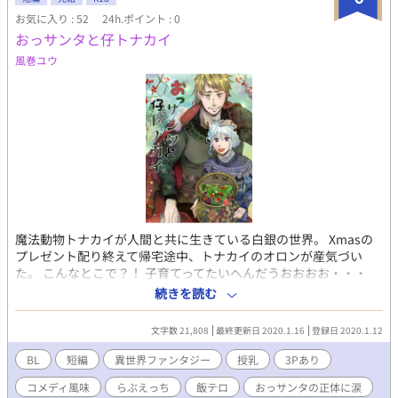
内に近づかないでください【2】* 触手をけしかける側が逆に食わ
お気に入り : 52
24h.ポイント : 0
れかけるやつ（だがR18でないことに留意） ▼旧天の筐 傷物のレ
おっサンタと仔トナカイ
コード【2】 敬愛、懐古。貴方が戦場にいた頃に、まだ私は囚わ
れている。 欠けたオルゴール【2】 敵の使いは私に告げる。私は
風巻ユウ
何者なのか。 彼と同じ者では無いというのだろうか。 ▼熱線の
棺 列車【2】 最後の乗客は目を覚ます。車掌と彼のみがこの列車
に乗っている。
魔法動物トナカイが人間と共に生きている白銀の世界。 Xmasの
プレゼント配り終えて帰宅途中、トナカイのオロンが産気づい
た。 こんなとこで？！ 子育てってたいへんだうおおおお・・・
と、 がんばる新米父ちゃんじゃない独身おっサンタの独白です。
続きを読む
タグよく見てね 3Pあるよアハハ(ﾟ∀ﾟ*)ﾉ
文字数 21,808
最終更新日 2020.1.16
登録日 2020.1.12
BL
短編
異世界ファンタジー
授乳
3Pあり
コメディ風味
らぶえっち
飯テロ
おっサンタの正体に涙