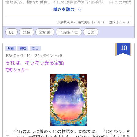
振り返る、拗ねた独白。そして現在の“彼”との会話。 ※ この物語
はフィクションであり、実在の人物・団体とは一切関係ありませ
続きを読む
ん。 ※特定の症状、属性を揶揄する意図はありません。
文字数 4,312
最終更新日 2026.3.7
登録日 2026.3.7
BL
短編
幼馴染
同級生同士
日常
10
短編
完結
なし
お気に入り : 14
24h.ポイント : 0
それは、キラキラ光る宝箱
花町 シュガー
──宝石のように煌めく11の物語を、あなたに。 〝じんわり〟を