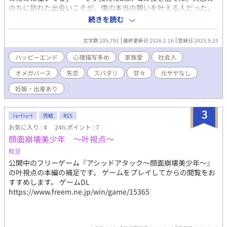
のちに訪れた出会いこそが、僕の本当の願いを叶える人だった。
✦オリジナル要素を含むオメガバース✦ハッピーエンド保証✦唐突
続きを読む
にR18描写が入ります。序盤は控えめ、後半は甘々溺愛Rシーンで
す。ラストは、クズ男の独白。 ▶︎完結後について 本作は、アルフ
文字数 105,791
最終更新日 2026.2.16
登録日 2025.9.25
ァポリスのほかにムーンライトノベルズにも投稿しております。
アルファポリス版では“余韻”を大切にして掲載を控えたお話を、
ハッピーエンド
心理描写多め
家族愛
社会人
ムーンライト版では少し踏み込んで描いております。 お時間があ
オメガバース
失恋
スパダリ
甘々
元サヤなし
りましたら、そちらものぞいていただけると嬉しいです。 閑話
木曜日 https://novel18.syosetu.com/n2704kx/24 報告
妊娠・出産あり
https://novel18.syosetu.com/n2704kx/25/ お宅訪問
https://novel18.syosetu.com/n2704kx/26/ 物語の区切りの良い
3
ところで完結としましたが、今後は、ゆっくりペースでショート
ｼｮｰﾄｼｮｰﾄ
完結
R15
ストーリーを追加していくつもりです。 今後ともよろしくお願い
お気に入り : 4
24h.ポイント : 7
します。
顔面崩壊美少年 ～叶視点～
粒豆
公開中のフリーゲーム『アシッドアタック～顔面崩壊美少年～』
の叶視点の本編の補足です。 ゲームをプレイしてからの閲覧をお
すすめします。 ゲームDL
https://www.freem.ne.jp/win/game/15365