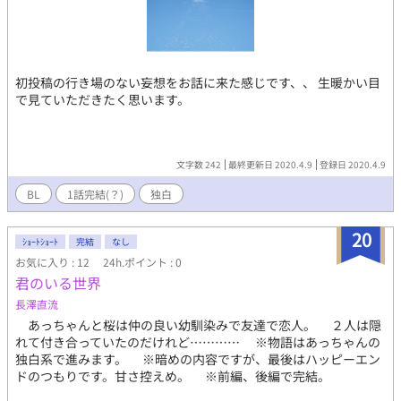
初投稿の行き場のない妄想をお話に来た感じです、、 生暖かい目
で見ていただきたく思います。
文字数 242
最終更新日 2020.4.9
登録日 2020.4.9
BL
1話完結(？)
独白
20
ｼｮｰﾄｼｮｰﾄ
完結
なし
お気に入り : 12
24h.ポイント : 0
君のいる世界
長澤直流
あっちゃんと桜は仲の良い幼馴染みで友達で恋人。 ２人は隠
れて付き合っていたのだけれど………… ※物語はあっちゃんの
独白系で進みます。 ※暗めの内容ですが、最後はハッピーエン
ドのつもりです。甘さ控えめ。 ※前編、後編で完結。