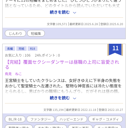
テーマに11の短編をまとめました。 ひとつひとつがまったく違う
話となっているため、どのタイトルから読んでいただいても大丈
夫です。 忙しい日々を過ごすあなたの、少しの息抜きとなります
続きを読む
ように。 【お品書き】 1. 繋ぐ (学生・社会人/SF風) 2. Christmas
Carol. (英国/学園/吸血鬼) 3. その、梔子の匂いは (時代物/陰間) 4.
文字数 109,571
最終更新日 2025.6.28
登録日 2025.6.20
親愛なる強がりに、めいっぱいの雨避けを。(高校生/生徒会) 5. 美
しい君 (英国/貴族) 6. White Christmas. (高校生/記憶喪失) 7. そ
じんわり
短編集
の、魔法の味は (高校生・社会人/オメガバース) 8. 僕の声 (高校生)
9. この世で最も幸せな、3分間の出来事 (高校生・社会人/アイスバ
11
ース) 10. 友人Aの独白 (社会人) 11. 「あなたが居ない」 (御伽話)
長編
完結
R18
お気に入り : 106
24h.ポイント : 0
【完結】覆面セクシーダンサーは昼職の上司に盲愛され
る
鳥見 ねこ
王宮騎士をしていたクラレンスは、女好きゆえに下半身の失態を
おかして聖堂騎士へ左遷された。 堅物な神官長には冷たい態度を
とられるし、男ばかりの職場にもうんざり。 だがそれは昼の顔。
クラレンスは夜、女好きなのにゲイ向けのショーパブで覆面セク
続きを読む
シーダンサーをして多額の借金を返済していた。 そんな夜職の職
場に、昼職の上司がやってきた。 あの堅物神官長がゲイ向けショ
文字数 135,194
最終更新日 2022.11.18
登録日 2022.10.27
ーパブ？ マジ？！ 色々ピンチだけど、昼職では冷たい態度の神
官長との身分を隠した遭遇。 悪戯心が止まらない！！ そんな二重
BL/R-18
ファンタジー
ハッピーエンド
ギャグ・コメディ
生活コメディ。 堅物神官長ウォーレン × チャラ男騎士クラレ
聖職者×騎士
すれ違い/勘違い
美形×美形
チャラ男受け