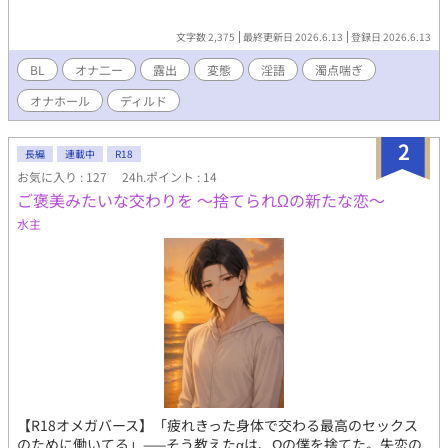
文字数 2,375
最終更新日 2026.6.13
登録日 2026.6.13
BL
オナ二ー
露出
変態
淫語
濁点喘ぎ
オナホール
ディルド
2
長編
連載中
R18
お気に入り : 127
24h.ポイント : 14
ご褒美みたいな交わりを 〜捨てられΩの新たな恋〜
水主
【R18オメガバース】「疲れきった身体で交わる最高のセックス
のために働いてる」——そう教えたαは、Ωの僕を捨てた。失恋の