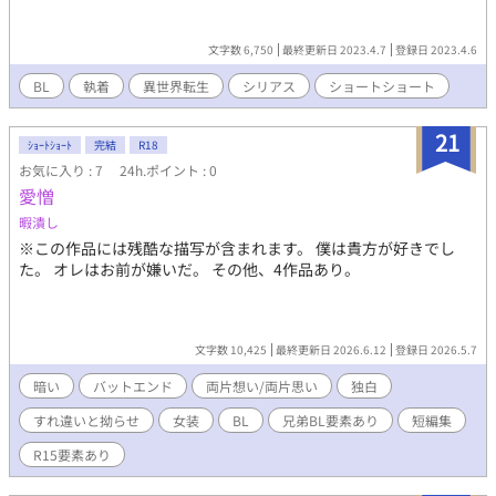
文字数 6,750
最終更新日 2023.4.7
登録日 2023.4.6
BL
執着
異世界転生
シリアス
ショートショート
21
ｼｮｰﾄｼｮｰﾄ
完結
R18
お気に入り : 7
24h.ポイント : 0
愛憎
暇潰し
※この作品には残酷な描写が含まれます。 僕は貴方が好きでし
た。 オレはお前が嫌いだ。 その他、4作品あり。
文字数 10,425
最終更新日 2026.6.12
登録日 2026.5.7
暗い
バットエンド
両片想い/両片思い
独白
すれ違いと拗らせ
女装
BL
兄弟BL要素あり
短編集
R15要素あり