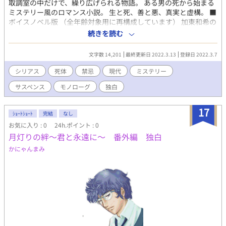
取調室の中だけで、繰り広げられる物語。 ある男の死から始まる
ミステリー風のロマンス小説。 生と死、善と悪、真実と虚構。 ■
ボイスノベル版 （全年齢対象用に再構成しています） 加東和希の
証言 https://youtu.be/cEhZxQSxTiE 白石利真の証言
続きを読む
https://youtu.be/Olf9HBBoJVQ ぜひ、ジジさん(@jiji_situvo)の
低音ボイスで物語をお楽しみください。
文字数 14,201
最終更新日 2022.3.13
登録日 2022.3.7
シリアス
死体
禁忌
現代
ミステリー
サスペンス
モノローグ
独白
17
ｼｮｰﾄｼｮｰﾄ
完結
なし
お気に入り : 0
24h.ポイント : 0
月灯りの絆〜君と永遠に〜 番外編 独白
かにゃんまみ