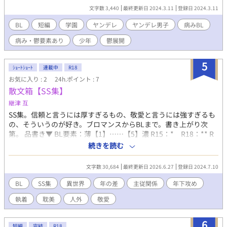
文字数 3,440
最終更新日 2024.3.11
登録日 2024.3.11
BL
短編
学園
ヤンデレ
ヤンデレ男子
病みBL
病み・鬱要素あり
少年
鬱展開
5
ｼｮｰﾄｼｮｰﾄ
連載中
R18
お気に入り : 2
24h.ポイント : 7
散文箱【SS集】
継津 互
SS集。信頼と言うには厚すぎるもの、敬愛と言うには強すぎるも
の、そういうのが好き。ブロマンスからBLまで。書き上がり次
第。 品書き▼ BL要素：薄【1】……【5】濃 R15：* R18：** R
指定の完成度低。悪しからず。 ▼小箱（独立したSSたち） 晩秋
続きを読む
【1】 寒い朝、首都で働く旧友と、冬支度。 変貌【4】* その契に
よって、汝の精神は護られよう。 某でられない部屋、三日目夜
文字数 30,684
最終更新日 2026.6.27
登録日 2024.7.10
【4】** 距離の難しさ、すべてをぶち壊す某部屋と媚薬。 この回
帰を断つために【1】 もうこのループを終わりにしたい。 寥々た
BL
SS集
異世界
年の差
主従関係
年下攻め
る月下の庭【1】 そして朋友は狂い月の下、彼を夢に見る。 お前
執着
耽美
人外
敬愛
の未練であれるよう【2】 希死念慮との綱の引き合い。 破滅【2】
死別。 善性の死【1】 文学の徒の独白。 注意：容器の封印に綻び
が生じていた場合速やかに処理用術式を起動し半径二メートル以
6
短編
完結
R18