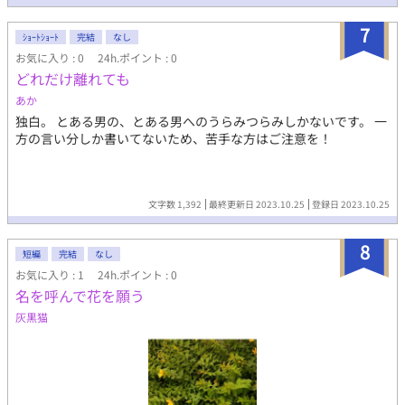
7
ｼｮｰﾄｼｮｰﾄ
完結
なし
お気に入り : 0
24h.ポイント : 0
どれだけ離れても
あか
独白。 とある男の、とある男へのうらみつらみしかないです。 一
方の言い分しか書いてないため、苦手な方はご注意を！
文字数 1,392
最終更新日 2023.10.25
登録日 2023.10.25
8
短編
完結
なし
お気に入り : 1
24h.ポイント : 0
名を呼んで花を願う
灰黒猫