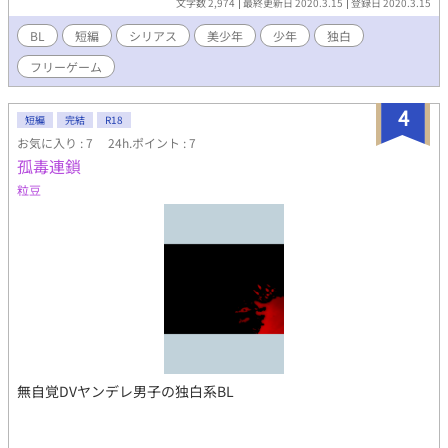
文字数 2,974
最終更新日 2020.3.15
登録日 2020.3.15
BL
短編
シリアス
美少年
少年
独白
フリーゲーム
4
短編
完結
R18
お気に入り : 7
24h.ポイント : 7
孤毒連鎖
粒豆
無自覚DVヤンデレ男子の独白系BL