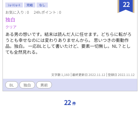
22
ｼｮｰﾄｼｮｰﾄ
完結
なし
お気に入り : 0
24h.ポイント : 0
独白
クリア
ある男の想いです。結末は読んだ人に任せます。どちらに転がろ
うとも幸せなのには変わりありませんから。 思いつきの衝動作
品。独白。 一応BLとして書いたけど、要素一切無し。NL？とし
ても全然見れる。
文字数 1,160
最終更新日 2022.11.12
登録日 2022.11.12
BL
独白
男前
22
件