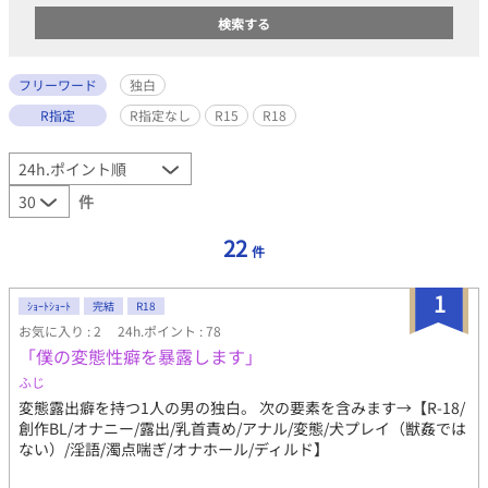
フリーワード
独白
R指定
R指定なし
R15
R18
件
22
件
1
ｼｮｰﾄｼｮｰﾄ
完結
R18
お気に入り : 2
24h.ポイント : 78
「僕の変態性癖を暴露します」
ふじ
変態露出癖を持つ1人の男の独白。 次の要素を含みます→【R-18/
創作BL/オナニー/露出/乳首責め/アナル/変態/犬プレイ（獣姦では
ない）/淫語/濁点喘ぎ/オナホール/ディルド】