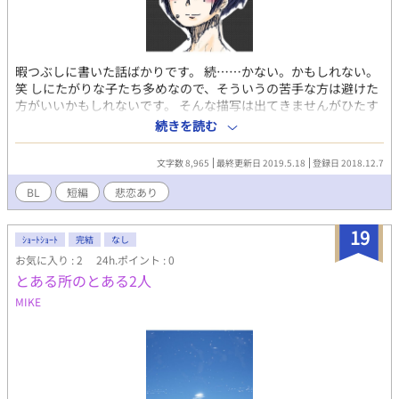
暇つぶしに書いた話ばかりです。 続……かない。かもしれない。
笑 しにたがりな子たち多めなので、そういうの苦手な方は避けた
方がいいかもしれないです。 そんな描写は出てきませんがひたす
らしにたいしにたいって言ってます。 ハッピーエンド、殆どあり
続きを読む
ません。不憫な子たちがたくさんです。 好きだけど書けないって
いうのが事実なんですが。 ここ何年もちゃんと書いてないので、
文字数 8,965
最終更新日 2019.5.18
登録日 2018.12.7
リハビリがてらにちょいちょい投稿しようと思って…ちまちま書
いてたものを取り敢えず消化します。 一応R指定しときます。(雑)
BL
短編
悲恋あり
続くか続かないかは分かりませんが、突然始まって突然終わりま
す。 独白みたいなのが多いです。 好きなだけです。笑 表紙も適当
19
に顔だけ描いたんですが…見たらわかる通り絵も話も雑です。 よ
ｼｮｰﾄｼｮｰﾄ
完結
なし
ろしくお願いします(投げやり)
お気に入り : 2
24h.ポイント : 0
とある所のとある2人
MIKE