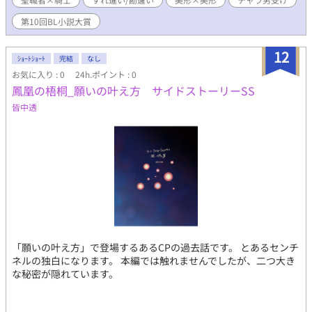
ンス ※チャラ男視点、見苦しい独白多数あります ※受け攻めどっ
ちもマッチョ系な設定です ※R18はタイトルの後に＊です ★☆★
第10回BL小説大賞
第10回BL小説大賞応募作品です。応援いただけると嬉しいです
★☆★ （長すぎるので↓タイトル変更しました: 10/30 聖堂騎士の
12
ダブルワーカーはもうリスクがマネジメントできない 〜夜の風
ｼｮｰﾄｼｮｰﾄ
完結
なし
俗店でお堅い神官長を堕としそうです〜）
お気に入り : 0
24h.ポイント : 0
鳳凰の梧桐_願いの叶え方 サイドストーリーSS
皆中透
「願いの叶え方」で登場するあるCPの過去話です。 とあるセンチ
ネルの独白になります。 本編では触れませんでしたが、二つ大き
な秘密が隠れています。