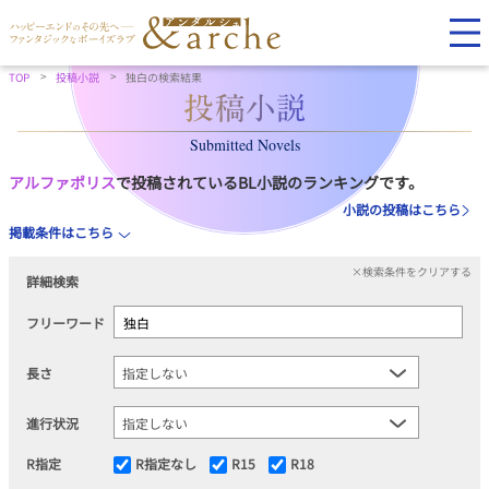
TOP
投稿小説
独白の検索結果
Submitted Novels
アルファポリス
で投稿されているBL小説のランキングです。
小説の投稿はこちら
掲載条件はこちら
×検索条件をクリアする
詳細検索
フリーワード
長さ
進行状況
R指定
R指定なし
R15
R18