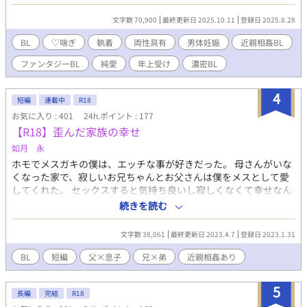
方がうるさい) ・真面目ファンタジー王族お家騒動と性癖強めの近
親溺愛♡乱舞エロの交互浴構成になっています ・自意識が魚寄り
文字数 70,900
最終更新日 2025.10.11
登録日 2025.8.28
なので近親の禁忌感、立場逆転の屈辱感は薄め ・なんやかんやで
円満着地 攻め:異母弟。皇帝になったので、爆速で兄を手籠めにし
BL
♡喘ぎ
執着
両性具有
男体妊娠
近親相姦BL
て妃にした。基本粗暴俺様風に振る舞ってるが、オギャり方面で
ファンタジーBL
純愛
年上受け
濃密BL
性癖が尖っているため、言葉責めがだんだんオギャっていく悪癖
がある。 受け:異母兄。弟が皇帝になるまで国王をしていた。権力
を傘に弟の嫁にされた。なんやかんやありつつ、弟のことをジワ
4
短編
連載中
R18
ジワいっぱいちゅき♡にさせられていき、普通にお嫁さんをしな
お気に入り : 401
24h.ポイント : 177
がら真面目に政治をやっている。
【R18】歪んだ家族の幸せ
如月 永
ホモでメスガキの僕は、エッチな事が好きだった。 母さんがいな
くなった家で、寂しいお兄ちゃんとお父さんは僕をメスとして愛
してくれた。 セックスすると気持ち良いし寂しくなくて幸せなん
だ。 ＜説明＆注意点＞ 父×息子。兄×弟。３Ｐ。近親相姦。ショ
続きを読む
タ。ストーリー性０。エロ中心。 メスガキ感はあんまり出せてな
いかも。 一話2000文字くらい。続きの更新未定。 ＜キャラクタ
文字数 38,061
最終更新日 2023.4.7
登録日 2023.1.31
ー覚え書＞ ●お父さん(※名前未定)： 会社員。妻に逃げられ、仕
事に熱中して気を紛らわせたが、ある日気持ちがぽっきり折れて
BL
短編
父×息子
兄×弟
近親相姦あり
息子を犯す。 ●和雅（かずまさ）： 兄。高校生。スポーツをして
いる。両親に愛を与えてもらえなくなり、弟に依存。弟の色気に
5
負けて弟の初めてを奪う。 ●昂紀（こうき）： 弟。僕。小学○年
長編
完結
R18