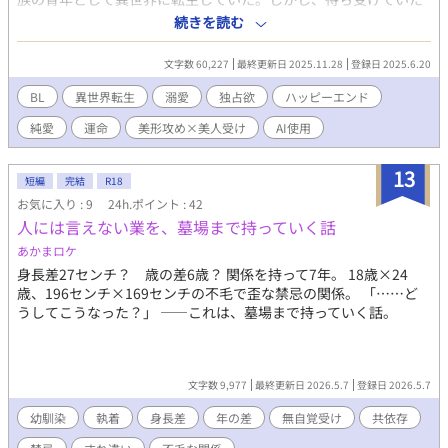
のは窮屈な貴族社会と、政略結婚という重すぎる現実。 そんな日
続きを読む
常から逃げ出すように迷い込んだ「禁忌の森」で、蓮が出会った
のは──全てが虚ろで無感情な“森の主”ゼルフィードだった。 彼
文字数 60,227
最終更新日 2025.11.28
登録日 2025.6.20
の周囲は生命を吸い尽くし、あらゆるものを枯らすという。だけ
ど、蓮だけはなぜかゼルフィードの影響を受けない、唯一の存
BL
異世界転生
溺愛
独占欲
ハッピーエンド
在。 「お前だけが、俺の世界に色をくれた」 蓮の存在が、ゼルフ
純愛
運命
美形攻め×美人受け
AI使用
ィードにとってかけがえのない「特異点」だと気づいた瞬間、無
感情だった主の瞳に、激しいまでの独占欲と溺愛が宿る。 甘く、
そしてどこまでも深い溺愛に包まれる、異世界ファンタジー
13
短編
完結
R18
お気に入り : 9
24h.ポイント : 42
人には言えない業を、墓場まで持っていく話
あかまロケ
身長差27センチ？ 歳の差6歳？ 関係を持って7年。 18歳×24
歳、196センチ×169センチの不毛で歪な禁忌の関係。 「……ど
うしてこうなった？」 ――これは、墓場まで持っていく話。
文字数 9,977
最終更新日 2026.5.7
登録日 2026.5.7
幼馴染
執着
身長差
年の差
無自覚受け
共依存