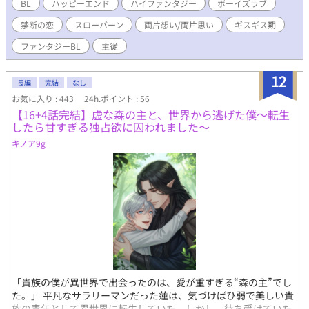
も、夢もない。 多くのものをあきらめてここへ来た。 でも
BL
ハッピーエンド
ハイファンタジー
ボーイズラブ
──ジウにだけはまた会いたい。 カリスの初恋の相手であるジ
禁断の恋
スローバーン
両片想い/両片思い
ギスギス期
ウは、この国で禁忌とされる銀髪をしていた。 聖都での再会は
叶ったものの、宮廷侍従長（ラブサリス）となっていたジウはカ
ファンタジーBL
主従
リスを冷たく突き放す。 ザバドに触れることができるのは側近
であるカル・ハツェただひとり──ジウにはその姿を目にするこ
12
とすら禁じられているというのだ。
長編
完結
なし
お気に入り : 443
24h.ポイント : 56
【16+4話完結】虚な森の主と、世界から逃げた僕〜転生
したら甘すぎる独占欲に囚われました〜
キノア9g
「貴族の僕が異世界で出会ったのは、愛が重すぎる“森の主”でし
た。」 平凡なサラリーマンだった蓮は、気づけばひ弱で美しい貴
族の青年として異世界に転生していた。しかし、待ち受けていた