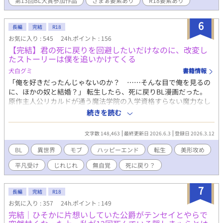
第13回BL大賞参加作品
ざまぁ要素あり
R18要素あり
のまま、エルドレッドと再会するが……。 ＊＊＊ オメガバース独
自設定あります。 扉絵は、センサン様よりいただいた大切なFAで
6
す。AI学習禁止です。
長編
完結
R18
お気に入り : 545
24h.ポイント : 156
【完結】君の死に戻りを回避したいだけなのに、改変し
たストーリーは僕を追いかけてくる
犬白グミ
書籍情報
「俺を好きだったんじゃないのか？ ……そんな目で俺を見るの
に、ほかの奴と結婚？」 転生したら、死に戻りBL漫画だった。
原作主人公リカルドが通う魔法学院の入学資格すらない魔力なし
の究極のモブ、それが僕だ。 そんなモブが、リカルドを死に戻ら
続きを読む
せないために改変させた物語は、大きく捻れて歪んでしまった。
原作では不憫な主人公として死に戻るはずのリカルドなのに、美
文字数 148,463
最終更新日 2026.6.3
登録日 2026.3.12
形で自信満々な逞しい騎士に成長して、なぜか僕を追いかけてく
る。 本来の攻めも、なんだか様子がおかしいし。 だから、僕はリ
BL
異世界
モブ
ハッピーエンド
転生
美形攻め
カルドに別れを告げて――。 自惚れリカルド × 鈍感なモブ転生
平凡受け
じれじれ
無自覚
死に戻り？
者アーロン 果たして死に戻りは回避できるのか？ じれったくも切
ないふたりの恋は加速する。 ………………… 《転生した原作BL
漫画『死に戻った疎まれ令息は、逃げられない』のあらすじ》 主
7
長編
完結
R18
人公リカルドは王命により辺境伯ルシオと結婚することになり、
お気に入り : 357
24h.ポイント : 149
婚姻した初夜に「お前を愛することはない」と告げられる。 辺境
完結｜ひそかに片想いしていた公爵がテンセイとやらで
伯の邸で疎まれた伴侶としての生活がはじまった。しかしリカル