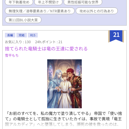
年下執着攻め
年上不憫受け
男性妊娠可能な世界
≫ R18・BL・ファンタジー・攻め以外との行為あり・ムリヤ
リ・凌辱・拘束・異物挿入・NTR要素あり・男性妊娠あり・ハッ
無理矢理／凌辱要素あり／NTR要素あり
攻め以外との行為あり
ピーエンド ※キーワードは随時追加していきます。性描写のある
話には※をつけます。ただしゆるい性描写の場合※を付け忘れて
第11回BL小説大賞
いることがあるかもしれません。 ※魔法のある世界観ですが、独
自の設定を多く含みます。各章の終わりに登場人物、設定等のま
21
長編
完結
R15
とめを公開しますが、深く考えずにふわっとお楽しみいただける
と嬉しいです。 ※第11回BL小説大賞参加作品です。
お気に入り : 130
24h.ポイント : 21
捨てられた竜騎士は竜の王達に愛される
雪平もち
「お前のすべてを、私の魔力で塗り潰してやる」 帝国で「使い捨
て」の竜騎士として孤独に生きていたカイは、事故で異境「竜王
国アルカディア」へと墜落してしまう。瀕死の彼を救ったのは、