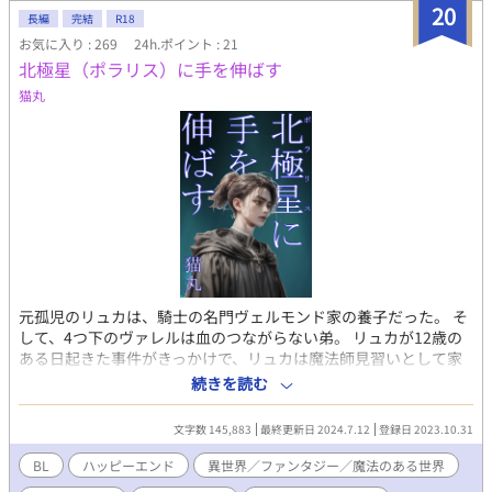
20
長編
完結
R18
お気に入り : 269
24h.ポイント : 21
北極星（ポラリス）に手を伸ばす
猫丸
元孤児のリュカは、騎士の名門ヴェルモンド家の養子だった。 そ
して、4つ下のヴァレルは血のつながらない弟。 リュカが12歳の
ある日起きた事件がきっかけで、リュカは魔法師見習いとして家
から出される。 魔力を持つリュカを、禁忌魔法を使い身体も魔力
続きを読む
も使役するエロア。 逃げたくても逃げられない状況の中、リュカ
は必死に自分自身の人生を取り戻そうと足掻く。 そんな中10年ぶ
文字数 145,883
最終更新日 2024.7.12
登録日 2023.10.31
りに再会したヴァレルは、まっすぐにリュカへの思いをぶつけて
きて…。 年下執着攻め（騎士）×年上不憫受け（魔法師） ⚠地雷
BL
ハッピーエンド
異世界／ファンタジー／魔法のある世界
のある方は以下のキーワードをご確認ください⚠ ≪キーワード