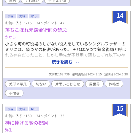
禁忌
すれ違い
不毛な関係
14
長編
完結
なし
お気に入り : 215
24h.ポイント : 42
落ちこぼれ元錬金術師の禁忌
かかし
小さな町の町役場のしがない役人をしているシングルファザーの
ミリには、幾つかの秘密があった。 それはかつて錬金術師と呼ば
れる存在だったこと、しかし手先が不器用で落ちこぼれ以下の存
在だったこと。 たった一つの錬金術だけを成功させていたが、そ
続きを読む
の成功させた錬金術のこと。 そして、連れている息子の正体。 こ
れらはミリにとって重罪そのものであり、それでいて、ミリの人
文字数 108,739
最終更新日 2024.9.15
登録日 2024.6.28
生の総てであった。 腹黒いエリート美形ゴリマッチョ騎士×不器
用不憫そばかすガリ平凡 ほんのり脇CP（付き合ってない）の要素
美形×平凡
切ない
片思いこじらせ
異世界
体格差
ありますので苦手な方はご注意を。 Xで呟いたものが元ネタなの
不憫受
ですが、書けば書く程コレジャナイ感。 男性妊娠は無いです。 ２
０２４/９/１５ 完結しました！♡やエール、ブクマにコメント
本当にありがとうございました！
15
長編
完結
R18
お気に入り : 159
24h.ポイント : 35
神に捧げる贄の祝詞
弥生