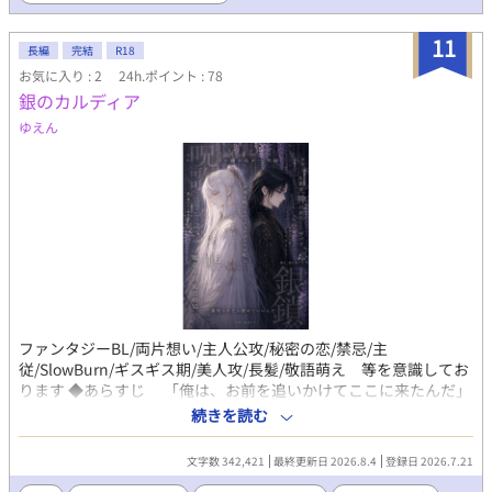
い？」 どこで間違えたのか「俺」が思う方向と違う所に進み始
めていた……。 百合っぽい男子がイチャイチャするＲ18になり
11
長編
完結
R18
ます。 4万字程度のボリュームに落ち着きました。 ゲーム内
お気に入り : 2
24h.ポイント : 78
でアンセルの扱いは酷いですが、「この世界」では固定カプ（ア
銀のカルディア
ンセル×ユール）です。 頑張ってイチャイチャさせてます！百
合男子書いてみたかったんですよ～（出来心） ＨＯＴランキング
ゆえん
ありがとうございます！(*‘ω‘ *)ﾜｰｲﾜｰｲ！ 完結表記しました！応援
ありがとうございます♪
ファンタジーBL/両片想い/主人公攻/秘密の恋/禁忌/主
従/SlowBurn/ギスギス期/美人攻/長髪/敬語萌え 等を意識してお
ります ◆あらすじ 「俺は、お前を追いかけてここに来たんだ」
黒が神色とされる国、エル・クーツ。 神託により皇王（ザバ
続きを読む
ド）に選ばれた青年カリスは、六年の学院生活を経て、ついに聖
都カルディアへ足を踏み入れる。 神の依代であるザバドとなっ
文字数 342,421
最終更新日 2026.8.4
登録日 2026.7.21
てから、もう誰にその名を呼ばれることもない。 家族も、自由