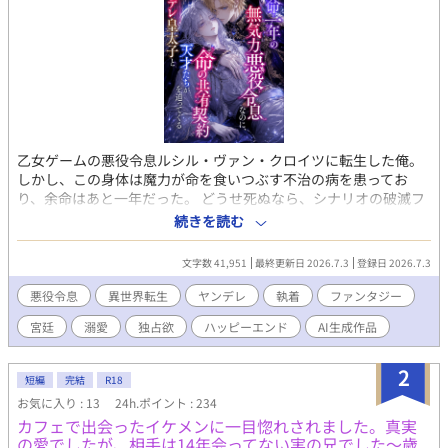
乙女ゲームの悪役令息ルシル・ヴァン・クロイツに転生した俺。
しかし、この身体は魔力が命を食いつぶす不治の病を患ってお
り、余命はあと一年だった。 どうせ死ぬなら、シナリオの破滅フ
ラグを回避し、誰の記憶にも残らず静かに消え去りたい。 そう願
続きを読む
って王太子アルフレッドに婚約破棄を申し出た。 ――だが、それ
がすべての狂気の始まりだった。 「君の手はひどく冷たいね。ま
文字数 41,951
最終更新日 2026.7.3
登録日 2026.7.3
るで死人のようだ。……婚約の破棄は認めない」 何も望まず、た
だ消えようとするルシルの儚げな諦観は、逆に攻略対象たちのド
悪役令息
異世界転生
ヤンデレ
執着
ファンタジー
ス黒い支配欲と執着に火をつけてしまう。 ヤンデレ王太子アルフ
宮廷
溺愛
独占欲
ハッピーエンド
AI生成作品
レッドの圧倒的な拘束。 実直な騎士ガレッドの盲目的な献身。 天
才魔術師ノアの狂気的な探究。 ルシルが死の淵へ沈み込もうとし
たとき、三人は神の理に逆らう禁忌の魔術を実行する。 それは、
2
短編
完結
R18
自らの命と魔力をルシルの身体へ直接繋ぎ止める『命の共有契
お気に入り : 13
24h.ポイント : 234
約』だった――。 「君はもう、どこへも行けない。永遠に、私た
カフェで出会ったイケメンに一目惚れされました。真実
ちと共にあるんだ」 死んで逃げることすら許されない豪奢な鳥籠
の愛でしたが、相手は14年会ってない実の兄でした〜歳
の中、悪役令息は息が詰まるほど甘い絶望と幸福に溺れていく。