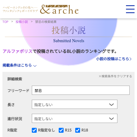
TOP
投稿小説
禁忌の検索結果
Submitted Novels
アルファポリス
で投稿されているBL小説のランキングです。
小説の投稿はこちら
掲載条件はこちら
×検索条件をクリアする
詳細検索
フリーワード
長さ
進行状況
R指定
R指定なし
R15
R18