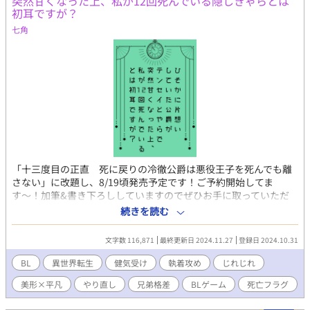
突然甘くなった上、私が12回死んでいる隠しきゃらとは
ドは、15歳のときに魔法動物の暴走により馬車ごと崖から落下し
初耳ですが？
て魔力を失い、実父に疎まれて育ったため、どんなに冷遇されて
も帰る場所がない。ここで耐えるしかなかった。 ルシオの従兄弟
七角
ミゲルにより虚偽の嫌がらせを受け、リカルドは癇癪持ちの我儘
だという間違った評価をされてしまう。陰湿な虐めにあいなが
ら、ルシオには誤解されたまま一年が経った、ある日。池に落と
される。その結果、人知れずあっけなく命を落とす。やはり、愛
されることはなかったな、と自分の人生を悲嘆しながら。 ところ
が、ようやくリカルドの境遇を知ったルシオは、自身の過ちに愕
然とする。死んでしまってからの後悔では遅い。もっと早く気づ
くべきだ。 ルシオは王家の禁忌の時空魔法を駆使して、リカルド
を死に戻りさせる。 ＊性描写は最後の最後にあります。 お気に入
り、ハート、感想ありがとうございます！ タイトル変更しまし
「十三度目の正直 死に戻りの冷徹公爵は悪役王子を死んでも離
た。死に戻り小説→死に戻り漫画に変更しました。
さない」に改題し、8/19頃発売予定です！ご予約開始してま
す〜！加筆&書き下ろししていますのでぜひお手に取っていただ
けたら嬉しいです。 第12回BL大賞奨励賞をいただきました♡ 第
続きを読む
二王子のユーリィは、美しい兄と違って国を統べる使命もなく、
兄の婚約者・エドゥアルド公爵に十年間叶わぬ片想いをしてい
文字数 116,871
最終更新日 2024.11.27
登録日 2024.10.31
る。 その公爵が今日、亡くなった。と思いきや、禁忌の蘇生魔法
で悪魔的な美貌を復活させた上、ユーリィを抱き締め、「君は一
BL
異世界転生
健気受け
執着攻め
じれじれ
年以内に死ぬが、私が守る」と囁いてー？ 十二個もあるユーリィ
美形×平凡
やり直し
兄弟格差
BLゲーム
死亡フラグ
の「死亡ふらぐ」を壊していく中で、この世界が「びいえるげえ
む」の舞台であり、公爵は「テンセイシャ」だと判明していく。