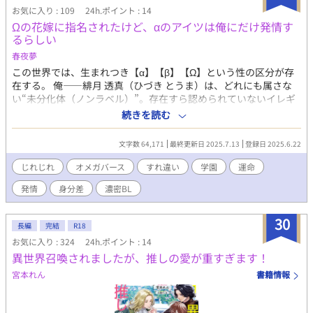
新は大体1~3日置きになります。もう1つの小説「百地くんは愛さ
お気に入り : 109
24h.ポイント : 14
れる」と交互に更新していきますので、基本不定期です。 ※感想
Ωの花嫁に指名されたけど、αのアイツは俺にだけ発情す
やリクエストなども、ぜひぜひお待ちしております。 ※キャラの
るらしい
何人かのイラストなども、下手ながらTwitterに投稿しております
ので、プロフィールから飛んでいただければ嬉しいです。
春夜夢
この世界では、生まれつき【α】【β】【Ω】という性の区分が存
在する。 俺――緋月 透真（ひづき とうま）は、どれにも属さな
い“未分化体（ノンラベル）”。存在すら認められていないイレギ
ュラーだった。 ひっそりと生きていたはずのある日、学園一のα
続きを読む
で次期統領候補・天瀬 陽翔（あませ はると）に突然「俺の番にな
れ」と迫られ、なぜか正式なΩ候補に指名されてしまう。 「俺に
文字数 64,171
最終更新日 2025.7.13
登録日 2025.6.22
だけ、お前の匂いがする」──それは、αにとって最大の禁忌だっ
た。
じれじれ
オメガバース
すれ違い
学園
運命
発情
身分差
濃密BL
30
長編
完結
R18
お気に入り : 324
24h.ポイント : 14
異世界召喚されましたが、推しの愛が重すぎます！
宮本れん
書籍情報