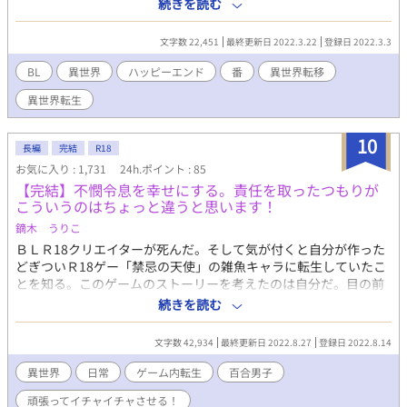
が急遽アバターをかたどった身体を創って魂を容れたが、馴染む
続きを読む
前に召喚陣に転移してしまう。 結果、隷属の首輪で奴隷として生
きることになり･･･。 主人公の待遇はかなり酷いです。（身体的
文字数 22,451
最終更新日 2022.3.22
登録日 2022.3.3
にも精神的にも辛い） 後に救い出され、溺愛されてハッピーエン
ド予定。 設定が仕事しませんでした。全員キャラが暴走。ノリと
BL
異世界
ハッピーエンド
番
異世界転移
勢いで書いてるので、それでもよかったら読んで下さい。 番外編
異世界転生
を追加していましたが、長くなって収拾つかなくなりそうなので
こちらは完結にします。 読んでくださってありがとう御座いまし
た。 別タイトルで番外編を書く予定です。
10
長編
完結
R18
お気に入り : 1,731
24h.ポイント : 85
【完結】不憫令息を幸せにする。責任を取ったつもりが
こういうのはちょっと違うと思います！
鏑木 うりこ
ＢＬＲ18クリエイターが死んだ。そして気が付くと自分が作った
どぎついＲ18ゲー「禁忌の天使」の雑魚キャラに転生していたこ
とを知る。このゲームのストーリーを考えたのは自分だ。目の前
にいる可愛い公爵令息アンセルはこれから不幸のどん底に落ちる
続きを読む
事になるのだ。 「またアンセルを涙の海に沈めていいのか？今度
はきちんと幸せを掴ませてやるべきだろう。きっとこの世界に生
文字数 42,934
最終更新日 2022.8.27
登録日 2022.8.14
まれ変わったのはそのためだ！」 そうしてアンセルの腰巾着と
して存在していたはずのユールになった「俺」はゲームの知識を
異世界
日常
ゲーム内転生
百合男子
フル活用しながらアンセルを幸せに導くために邁進するのだっ
頑張ってイチャイチャさせる！
た。 「ユール！私と結婚しよう」 「アンセル？何を言ってるんだ