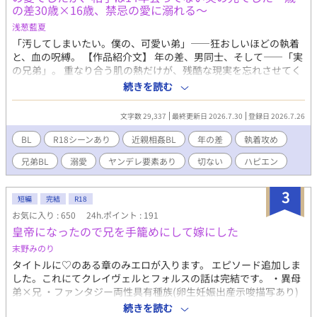
の差30歳×16歳、禁忌の愛に溺れる〜
ヤンデレ執着BLファンタジー、ここに開幕。
浅葱藍夏
「汚してしまいたい。僕の、可愛い弟」――狂おしいほどの執着
と、血の呪縛。 【作品紹介文】 年の差、男同士、そして――「実
の兄弟」。 重なり合う肌の熱だけが、残酷な現実を忘れさせてく
れる。 完璧な男・翡翠が、幼い弟・瑠璃に向けるのは、慈しみで
続きを読む
はなくドロドロとした独占欲。 「瑠璃、君の中は最高だ。ずっと
僕の中にいればいい」 母親の狂った愛情が二人を追い詰め、血の
文字数 29,337
最終更新日 2026.7.30
登録日 2026.7.26
惨劇へと加速していく。 理性を焼き尽くすほど濃密な、背徳の耽
美BL。
BL
R18シーンあり
近親相姦BL
年の差
執着攻め
兄弟BL
溺愛
ヤンデレ要素あり
切ない
ハピエン
3
短編
完結
R18
お気に入り : 650
24h.ポイント : 191
皇帝になったので兄を手籠めにして嫁にした
末野みのり
タイトルに♡のある章のみエロが入ります。 エピソード追加しま
した。これにてクレイヴェルとフォルスの話は完結です。 ・異母
弟×兄 ・ファンタジー両性具有種族(卵生妊娠出産示唆描写あり)
・立場逆転 ・攻めの胎内回帰願望 ・攻めも受けも♡語尾(攻めの
続きを読む