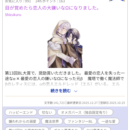
生。ホモでメスガキな自覚あり。父と兄とするセックスはスキン
お気に入り : 991
24h.ポイント : 163
シップの延長で、禁忌感は感じていない。セックスは知識より先
目が覚めたら恋人の大嫌いなΩになりました。
に身体で覚えてしまった。
Shizukuru
第13回BL大賞で、奨励賞いただきました。 最愛の恋人を失った一
途なα‪ ✕‬‪‪ 最愛の恋人の嫌いなΩになった元β 魔塔で働く魔法師で
βのレティスには、αの恋人エルドレッド（エル）がいる。 エル
は、Ω嫌いとして有名なαの王宮魔法師。二人の関係は秘密だっ
続きを読む
た。 王家主催の夜会で、ヒートテロによりαの王女が魔力暴走を
起こし攻撃魔法を放った。 レティスは、悪評高いΩの令息ラシェ
文字数 141,723
最終更新日 2025.12.27
登録日 2025.10.25
ルをかばって命を落とす。 魔力暴走に巻き込まれ、眠りについた
ままのラシェルの意識下で、レティスは存在していた。 レティス
ハッピーエンド
切ない
オメガバース（独自設定有り）
が愛する人の所へ戻れるようにと、ラシェルは体の入れ替わる禁
嫌われからの溺愛
魔法世界
ファンタジーBL
一途な愛
忌の魔法を行使し『嫌われててごめん』 そう言って消えてしま
う。 一年後。 ラシェルの姿で、レティスは目を覚ました。 その姿