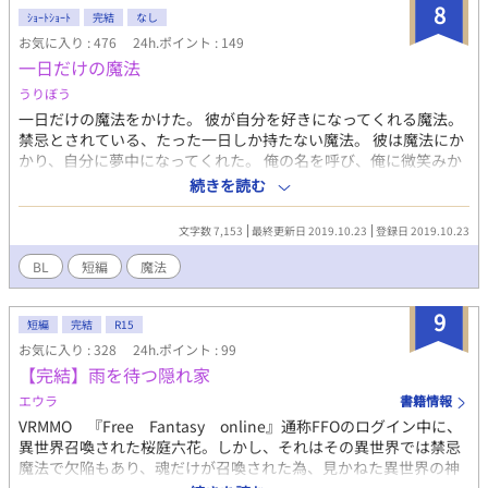
転生者と登場人物ゆえのすれ違い、ゲームで割り振られた役割と
8
ｼｮｰﾄｼｮｰﾄ
完結
なし
人格のギャップ、世界の強制力に知らず翻弄されるうち、ユーリ
お気に入り : 476
24h.ポイント : 149
ィは知る。自分が最悪の「カクシきゃら」だと。そして公爵の中
一日だけの魔法
の"創真"が、ユーリィを救うため十二回死んでまでやり直してい
ることを。 どんでん返しからの甘々ハピエンです。
うりぼう
一日だけの魔法をかけた。 彼が自分を好きになってくれる魔法。
禁忌とされている、たった一日しか持たない魔法。 彼は魔法にか
かり、自分に夢中になってくれた。 俺の名を呼び、俺に微笑みか
け、俺だけを好きだと言ってくれる。 嬉しいはずなのに、これを
続きを読む
望んでいたはずなのに…… ※いきなり始まりいきなり終わる ※エ
セファンタジー ※エセ魔法 ※二重人格もどき ※細かいツッコミ
文字数 7,153
最終更新日 2019.10.23
登録日 2019.10.23
はなしで
BL
短編
魔法
9
短編
完結
R15
お気に入り : 328
24h.ポイント : 99
【完結】雨を待つ隠れ家
エウラ
書籍情報
VRMMO 『Free Fantasy online』通称FFOのログイン中に、
異世界召喚された桜庭六花。しかし、それはその異世界では禁忌
魔法で欠陥もあり、魂だけが召喚された為、見かねた異世界の神