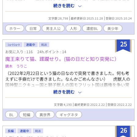
弟子、花房春臣は、中性的な美貌を持つ繊細な青年。彼は、師・
続きを読む
蒼司への敬愛と、俗悪な伯母・麗子からの支配を嫌悪する心か
ら、この隔絶された生活を選び取る。しかし、彼の知らないとこ
文字数 28,798
最終更新日 2025.11.28
登録日 2025.10.24
ろで、春臣自身が蒼司の究極の目的のための**「魂の依り代」**
として選ばれていた。 ある夜、春臣は、屋敷最奥の禁忌の工房
ホラー
日常
男主人公
人形
濃密BL
美少年
で、白い糸の繭から生まれた銀髪の少年、透夜を目覚めさせてし
まう。透夜は、記憶を持たぬ不完全な再生体だが、覚醒を助けた
25
春臣に、純粋で絶対的な依存と執着を示す。 麗子が春臣の才能と
ｼｮｰﾄｼｮｰﾄ
連載中
R18
命を奪おうと屋敷に侵入した時、透夜は春臣への愛を貫くがゆえ
お気に入り : 116
24h.ポイント : 14
に、無垢な殺意で俗物を排除。春臣は、その血の清算と引き換え
魔王来りて猫、蹂躙せり。(猫の日だと知り突発に）
に、透夜の甘い毒を受け入れ、自らの肉体を人形へと変質させる
鏑木 うりこ
破滅的な愛へと陶酔していく。 しかし、蒼司の愛が偽りだと知っ
（2022年2月22日という猫の日なので突発で書きました。何も考
た春臣は絶望の逃走を図るが、透夜の銀糸の捕縛に絡め取られ
えずに手癖だけで書きました。なんかごめんなさい） 虎獣人の
る。全ては、愛する者を完成させるための自己犠牲。春臣の魂は
国神聖ニクキュー国と獅子獣人の国モフリット国は覇権を争い常
透夜と融合し、肉体は**究極の「繭」**と化す。
に戦争をしていた。その一番の被害者は二国に隣接する人族の国
続きを読む
オツカ・エシマースだった。人族の国はとうとう禁忌の召喚魔法
により魔王を呼び出してしまう。 呼び出された魔王の力になす
文字数 4,190
最終更新日 2022.2.22
登録日 2022.2.22
すべなく、争いは更に激化していくのであった……。 ('ω')えへ。
書き逃げかあ？いい度胸だな！
BL
短編
異世界
ギャグネタ
26
長編
連載中
R18