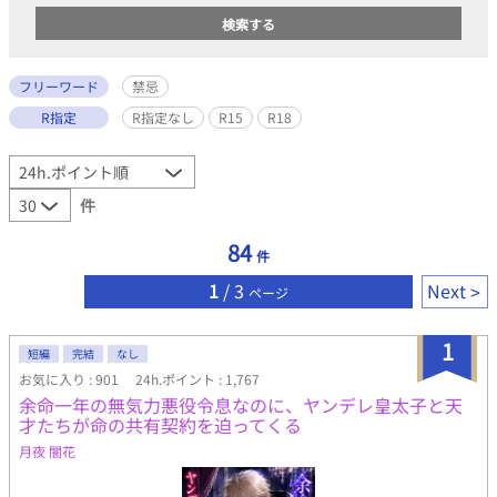
フリーワード
禁忌
R指定
R指定なし
R15
R18
件
84
件
1
/ 3
Next
ページ
1
短編
完結
なし
お気に入り : 901
24h.ポイント : 1,767
余命一年の無気力悪役令息なのに、ヤンデレ皇太子と天
才たちが命の共有契約を迫ってくる
月夜 闇花