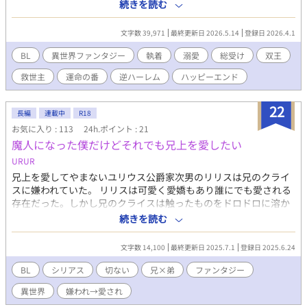
禁忌の秘薬と、冷徹な美貌を持つ水竜王セリアスの濃密な魔力だ
続きを読む
った。 不運にも竜王の「番（つがい）」としての刻印を刻まれた
カイ。さらには、荒々しい雷竜王ガイルまでもがカイの清らかな
文字数 39,971
最終更新日 2026.5.14
登録日 2026.4.1
力に惹かれ、強引に自らの紋章を重ねてしまう。 二柱の王による
執着と過保護な愛に戸惑うカイだったが、彼には国全体の魔力暴
BL
異世界ファンタジー
執着
溺愛
総受け
双王
走を鎮める「調和」の力があることが判明し、救世主として崇め
救世主
運命の番
逆ハーレム
ハッピーエンド
られることに。 孤独だった青年が、二人の王に奪い合われ、身も
心もとろかされていく――。 甘く激しい、異世界溺愛ファンタジ
ー。
22
長編
連載中
R18
お気に入り : 113
24h.ポイント : 21
魔人になった僕だけどそれでも兄上を愛したい
URUR
兄上を愛してやまないユリウス公爵家次男のリリスは兄のクライ
スに嫌われていた。 リリスは可愛く愛嬌もあり誰にでも愛される
存在だった。しかし兄のクライスは触ったものをドロドロに溶か
してしまうという呪いを受けており髪は白く目は赤くその容姿の
続きを読む
せいで魔族の子だと家族からも周りからも疎まれ嫌われていた。
魔族は魔人とも呼ばれ悪魔のような存在だがそんな魔人と呼ばれ
文字数 14,100
最終更新日 2025.7.1
登録日 2025.6.24
る兄は弟のリリスを妬ましく思っておりいつも兄上、兄上！とク
ライスの後ろを着いてくるリリスが大嫌いだった。 また、リリス
BL
シリアス
切ない
兄×弟
ファンタジー
もクライスが自分のことを嫌っていることをしっていた。 ある
異世界
嫌われ→愛され
日、リリスは大好きなクライスのために呪いを解こうとし禁忌の