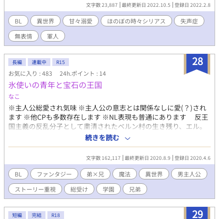
き、目を覚ますと、異世界の人攫いに拉致監禁されていた。 その
文字数 23,887
最終更新日 2022.10.5
登録日 2022.2.8
世界では、異世界から生物を呼び寄せる召喚術はすでに禁忌とさ
れており・・・。 無表情不憫主人公が、美丈夫軍人に甘やかされ
BL
異世界
甘々溺愛
ほのぼの時々シリアス
失声症
るお話。 仏頂面軍人×無表情美人 ※実際の史跡や社会情勢が出て
無表情
軍人
きます。 ※一部残酷な表現があります。 「ムーンライトノベル
ズ」様で先行公開中です。 異世界トリップ／軍人／無自覚／体格
差／不憫受け／甘々／精霊／ハッピーエンド
28
長編
連載中
R15
お気に入り : 483
24h.ポイント : 14
氷使いの青年と宝石の王国
なこ
※主人公総愛され気味 ※主人公の意志とは関係なしに愛(？)され
ます ※他CPも多数存在します ※NL表現も普通にあります 反王
国主義の反乱分子として粛清されたベルン村の生き残り、エル。
彼は「精霊の愛し子」という特別な存在で、全属性の精霊と心を
続きを読む
通わせることが出来る唯一の人間であった。 しかし、目の前で
何もかもを奪っていった男、レイモンドの部下として5年間地獄を
文字数 162,117
最終更新日 2020.8.9
登録日 2020.4.6
味わい続けてきた彼は、その暴虐の中で愛し子としての禁忌に触
れてしまう。 そんな彼は、ついにギルドや騎士団などに所属し
BL
ファンタジー
弟×兄
魔法
異世界
男主人公
ない「スール」という自由な立場を手にし、スールの中で最も強
ストーリー重視
総受け
学園
兄弟
い「十傑」の第3位として君臨することとなった。 これは、強
さを得た少年、エルが自分の力で自由に生きていこうとする物
語。 ーー魔法学園編始動。 ※この物語はフィクションです。 ※更
29
短編
完結
R18