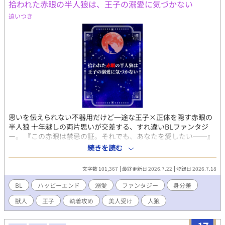
拾われた赤眼の半人狼は、王子の溺愛に気づかない
となります。 ハッピーエンド予定ですが、作者の概念によりま
す。 願わくば、最後まで二人の行く末を見守ってくださると
迫いつき
幸いです。 ムーライトノベルのほうでも掲載はじめました。
11/21 本編完結しました！ 11/27 おまけ完結しました！
思いを伝えられない不器用だけど一途な王子×正体を隠す赤眼の
半人狼 十年越しの両片思いが交差する、すれ違いBLファンタジ
ー。 『この赤眼は禁忌の証。それでも、あなたを愛したい──』
十年前、自分を救い、新たな名前を与えてくれたあの日から、イ
続きを読む
グナスは王子であるアルフレッドに恋をしている。 王子の侍従と
して彼を支えるイグナスだったが、実は誰にも言えない秘密があ
文字数 101,367
最終更新日 2026.7.22
登録日 2026.7.18
った。 それは、自分が人狼と人間の血を引く”半人狼”であるこ
と。 赤い瞳。 それは、人間と人狼の血を引く禁忌の証。 正体が
BL
ハッピーエンド
溺愛
ファンタジー
身分差
知られれば、もう王子の隣にはいられない。 だから半人狼だとい
獣人
王子
執着攻め
美人受け
人狼
うことも、王子への想いも胸にしまい、ただ侍従として彼を支え
続けると決めていたけれど。 王子に婚約話が持ち上がったことを
きっかけに、二人の関係が大きく動き出す。 互いを想いながら