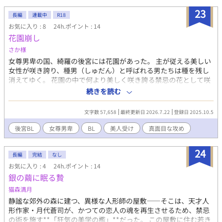
魔術を使ってしまったため魔人になってしまった。クライスの呪
いは解かれたが魔人になってしまったリリスはクライスにそれを
23
長編
連載中
R18
悟られないため身を隠すことに。
お気に入り : 8
24h.ポイント : 14
花園崩し
さか様
女尊男卑の国、綺羅の後宮には花園があった。 主が従える美しい
女性が咲き誇り、種男（しゅだん）と呼ばれる男たちは種を残し
消えてゆく。 花園の中で何より美しく咲き誇る禁忌の花として咲
く唯一無二の存在、白露（はくろ）。 白露は男だった。 この花園
続きを読む
の中では見てはいけない、触れてはいけない、口にしてはいけな
い存在。 存在しない白露は、花園で咲き続けるため日々"勤め"を
文字数 57,658
最終更新日 2026.7.22
登録日 2025.10.5
果たしていた。 ある夜、他国から来た近衛兵長・朱昌（あけま
さ）と出逢う。 やがて、二人は禁を破り、花園の均衡を崩してい
後宮BL
女尊男卑
BL
美人受け
真面目な攻め
く。 ―― ※フィクションです（当たり前ですが） ※小さな子が
ひどい目に遭うので人を選ぶと思います。駄目そうな場合はスル
24
ーしてください…
長編
完結
なし
お気に入り : 4
24h.ポイント : 14
銀の繭に眠る贄
猫森満月
静謐な郊外の森に建つ、異様な人形師の屋敷――そこは、天才人
形作家・月代蒼司が、かつての恋人の魂を再生させるため、禁忌
の術を施す**「狂気の美学の檻」**だった。 この屋敷に住む若き