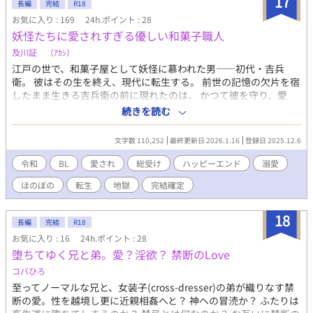
17
長編
完結
R18
も、すれ違う二人を温かく見てあげてください。
お気に入り : 169
24h.ポイント : 28
妖怪たちに愛されすぎる優しい和菓子職人
及川証 （ｱｶｼ）
江戸の世で、和菓子屋として妖怪に慕われた男――初代・吉兵
衛。 彼はその生を終え、現代に転生する。 前世の記憶の欠片を宿
したまま生きる吉兵衛の前に現れたのは、 かつて彼を守り、愛
し、そして彼のために「禁忌」を犯した妖怪たちだった。 妖怪た
続きを読む
ちは皆、吉兵衛に強烈な執着を抱き、 守り。愛するがゆえに罪を
抱く。 和菓子という穏やかな日常の裏で、 吉兵衛は知らない。 自
文字数 110,252
最終更新日 2026.1.16
登録日 2025.12.6
分の「優しさ」こそが、彼らを縛り、堕とした原因だったこと
を。 前世から続く因縁と歪んだ愛の行き着く先で、 吉兵衛は選択
令和
BL
愛され
総受け
ハッピーエンド
溺愛
を迫られる。 妖怪たちを救うために再び手を差し伸べるのか、 そ
ほのぼの
転生
地獄
完結確定
れとも――愛するがゆえに、拒むのか。 総愛され・溺愛・前世×
現代。 優しさが罪になる、和風ファンタジーBL長編。 コメデ
ィ、ハッピーエンド。 この作品に出てくるイベント会場、観光地
18
長編
完結
R18
は実際にあるものを使用、もしくはアレンジしております。
お気に入り : 16
24h.ポイント : 28
100％正しい物ではございません。
堕ちてゆく兄と弟。愛？淫欲？ 禁断のLove
コバひろ
至ってノーマルな兄と、女装子(cross-dresser)の弟が織りなす禁
断の愛。性を越境し更に近親相姦へと？ 神への冒涜か？ ふたりは