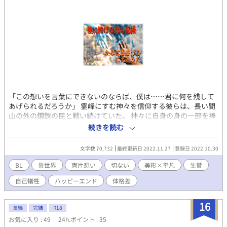
「この想いを言葉にできないのならば、僕は……君に何を残して
あげられるだろうか」 霊峰にすむ神々を信仰する彼らは、長い間
山の外の鋼鉄の民と戦い続けていた。 神々に自身の身の一部を捧
げ、その対価に人ならざる力を得る。 そうやって神々との盟約に
続きを読む
より霊峰を守ってきた。 平凡な赤銅色の少年は、才能豊かで優し
い幼馴染の少年への想いを持ちながらも口を噤む。 彼は出来損な
文字数 70,732
最終更新日 2022.11.27
登録日 2022.10.30
いの自分とは違い、『民を導く戦神』と告げられるほどに人から
望まれていた。 ……美しく優秀な自分の双子の妹との婚姻が整う
BL
異世界
両片想い
切ない
美形×平凡
生贄
までに。 同性への情を忌避される民族において、ほのかに灯る幼
自己犠牲
ハッピーエンド
体格差
馴染の少年への想い。 言葉にできない想いを抱え、明日、成人の
義を迎える少年たちは、最後の教えを受ける。 これは神と人、犠
牲と祝福の物語。 告げられない気持ちを胸に抱き、少年たちは何
16
長編
完結
R18
を望み、何を得るのだろうか。 ※こちらの物語は残酷な世界での
お気に入り : 49
24h.ポイント : 35
物語となります。 禁忌とされる事項はこの世界においての概念