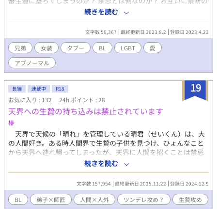
畜生道に堕ちてしまうのか？ 禁忌とは何なのか？ お互いに禁断の
世界へ導かれ妖しくアブノーマルな恋の行方は？ 前作『女豹の恩
続きを読む
讐』前々作『雌蛇の罠』に続く、ジェンダーレス、ジェンダーフ
リーがテーマになります。 かなり過激な描写？も出てくると思い
文字数 56,367
最終更新日 2023.8.2
登録日 2023.4.23
ますので要注意。
兄弟
女装
タブー
BL
LGBT
愛
アブノーマル
19
長編
連載中
R18
お気に入り : 132
24h.ポイント : 28
天界への生贄の持ち込みは禁止されています
椿
天界で天候の「晴れ」を管理している晴君（せいくん）は、大
の人間好き。ある時人間界で生贄の子供を見つけ、ひょんなこと
から天界へ連れ帰ってしまったが、天界に人間を招くことは禁忌
であった。 他の天人にバレないよう何とか誤魔化しながら、晴
続きを読む
君は成長していくその人間を見守ることになる。 そしていずれ
喰われる。 生贄弟子ツンデレ攻め（人間）×師事者受け（天
文字数 157,954
最終更新日 2025.11.22
登録日 2024.12.9
人）
BL
弟子×師匠
人間×人外
ツンデレ攻め？
生贄攻め