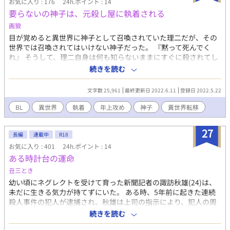
お気に入り : 176
24h.ポイント : 14
要らないの神子は、元殺し屋に執着される
画狼
目が覚めると異世界に神子として召喚されていた理二だが、その
世界では召喚されてはいけない神子だった。 『黙って死んでく
れ』 そうして、理二自身は何も知らないままにすぐに殺されてし
まう。 そこで終わりかと思うが、喚ばれた際に神様から授かった
続きを読む
能力があった。 それは、死を覆す力だった。諦めなければ死なな
い能力。 自身が禁忌の神子として命を狙われる世界。 そこで理二
文字数 25,961
最終更新日 2022.6.11
登録日 2022.5.22
は、生きてる人間が大嫌いだと笑う自称人殺しに出会い……？ 四
十過ぎの元殺し屋と、死ねと言われた召喚された神子による成り
BL
異世界
執着
年上攻め
神子
異世界転移
上がり物語。
27
長編
連載中
R18
お気に入り : 401
24h.ポイント : 14
ある時計台の運命
丑三とき
幼い頃にネグレクトを受けて育った新聞記者の諏訪秋雄(24)は、
未だに生きる気力が持てずにいた。 ある時、5年前に起きた連続
殺人事件の犯人が逮捕され、秋雄は上司の指示により、犯人の周
辺人物や被害者遺族など、罪のない人たちをかぎまわっては罵声
続きを読む
や暴言を浴びる生活を強いられることに。満身創痍で眠りにつ