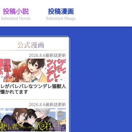
投稿小説
投稿漫画
Submitted Novels
Submitted Manga
2026.8.6最新話更新
レがバレバレなツンデレ猫獣人
懐かれてます
2026.8.6最新話更新