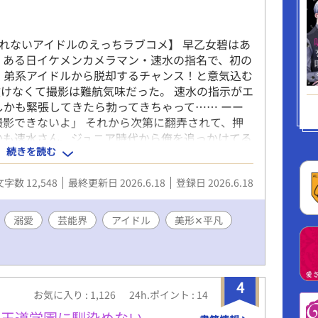
れないアイドルのえっちラブコメ】 早乙女碧はあ
 ある日イケメンカメラマン・速水の指名で、初の
 弟系アイドルから脱却するチャンス！と意気込む
けなくて撮影は難航気味だった。 速水の指示がエ
しかも緊張してきたら勃ってきちゃって…… ーー
撮影できないよ」 それから次第に翻弄されて、押
かも速水さん、ジュニア時代から俺を追っかけてる
続きを読む
ドルを一途に追い続けた執着系カメラマン×自己評
コメ♡ ※他サイトにも投稿予定
文字数 12,548
最終更新日 2026.6.18
登録日 2026.6.18
溺愛
芸能界
アイドル
美形✕平凡
4
お気に入り : 1,126
24h.ポイント : 14
は王道学園に馴染めない