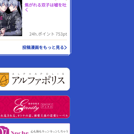
焦がれる双子は嘘を吐
く
24h.ポイント 753pt
投稿漫画をもっと見る