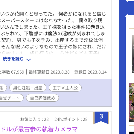
いつか花開くと思ってた。 何者かになれると信じ
はスーパースターにはなれなかった。 偶々取り残
い込んでしまった。王子様を狙った事件に巻き込
さぶられて、下腹部には魔法の淫紋が刻まれてしま
礼契約。 男でも子を孕み、出産するまで淫紋は消
 そんな呪いのようなもので王子の嫁にされ、だけ
から始まった、成り行きの。 心はどんどん王子に
続きを読む
は自由。 離婚して、生活が保障されて、さよな
っているのに。 こんなに辛い。
文字数 67,969
最終更新日 2023.8.28
登録日 2023.8.14
係
男性妊娠・出産
王子×主人公
自覚チート
自己評価低め
3
お気に入り : 28
24h.ポイント : 28
イドルが最古参の執着カメラマ