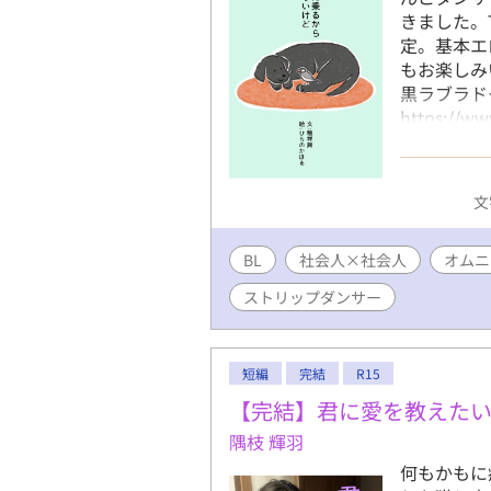
きました。
定。基本エ
もお楽しみ
黒ラブラ
https://
た！ 結構
ました。あ
等、ひらの
文
エブリスタ
BL
社会人×社会人
オムニ
ストリップダンサー
短編
完結
R15
【完結】君に愛を教えた
隅枝 輝羽
何もかもに