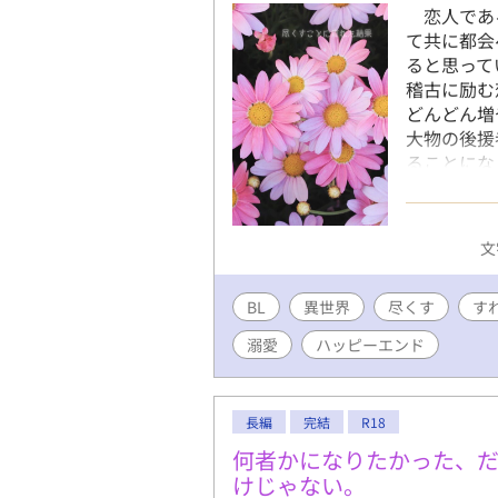
恋人であ
て共に都会
ると思って
稽古に励む
どんどん
大物の後援
ることにな
安になって
ノエルに
ないです(
文
ん。 本
不憫な意地
BL
異世界
尽くす
い方をイマ
す
ので、ご注
溺愛
ハッピーエンド
_)m そ
＜;)
長編
完結
R18
何者かになりたかった、
けじゃない。