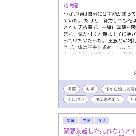
竜鳴躍
小さい頃は自分には才能があって
ていた。 だけど、努力しても俺
された更衣室で、一緒に媚薬を吸
まれ、気が付くと俺は王子に揺
っていたのだった。 王族との婚
えず、体は王子を求めてしまう。
ど、体だけの関係なのに。 事故
惹かれていく。 出産したら、俺
ら。 それだけの関係だって分か
媚薬
執着
体から始まる関
両片想い
強姦表現あり
無
短編
完結
R18
緊張勃起した売れないア