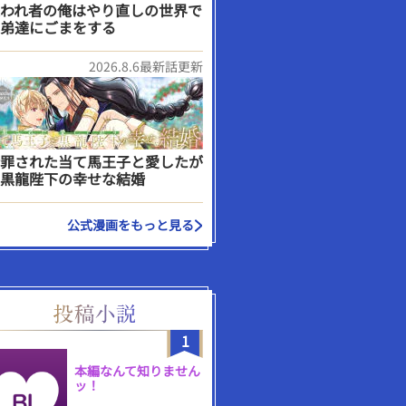
われ者の俺はやり直しの世界で
弟達にごまをする
2026.8.6最新話更新
罪された当て馬王子と愛したが
黒龍陛下の幸せな結婚
公式漫画をもっと見る
1
本編なんて知りません
ッ！