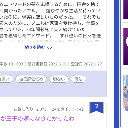
るエドワードの夢を応援するために、田舎を捨て
へ向かったノエル。 煌びやかな生活が待ってい
いたのに、現実は厳しいものだった。 それでも
恋人のために、ノエルは家事を受け持ち、仕事を
増やしていき、四年間必死に支え続けていた。
者を獲得したエドワード。 すれ違いの日々を送
り、ノエルは二人の関係が本当に恋人なのかと不
続きを読む
いた。 そこへ、劇団の看板俳優のユージーンが
療養を勧めるが──。 ノエル視点は少し切
＞＜) 女性も登場しますが、恋愛には発展しませ
字数 191,603
最終更新日 2022.3.10
登録日 2022.1.22
人は気付いていませんが、愛され主人公です。
悪王子様 × 頑張り屋の魔法使い 感想欄の使
イチ把握しておらず、ネタバレしてしまっている
れ違い
自己評価低め
切ない
魔法
意ください(＞＜) 大変申し訳ありませんm(_
の後に、※ R-18。 飛ばしても大丈夫です(＞人
2
お気に入り : 2,075
24h.ポイント : 42
だが王子の嫁になりたかったわ