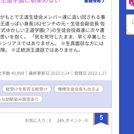
書籍情報
言がもとで王道生徒会メンバー達に追い回される事
王道っぽい身長182センチの元・生徒会副会長 佐
 古式ゆかしい王道学園(？)の生徒会役員達に次々遭
思いを抱く。 「尻を死守したまま、早く卒業した
 ※シリアスではありません。 ※生真面目な方には
保険。 ※正統派王道話ではありません。
文字数 40,999
最終更新日 2022.2.14
登録日 2022.1.27
総受けを拒否る総受け
俺様生徒会長も出るよ
ちな幼馴染み設定あり
5
お気に入り : 5
24h.ポイント : 0