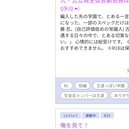
Q矢(Q.➽)
編入した先の学園で、とある一
になった、一部のスペックだけは
藤 忍。(自己評価低めの常識人)
遇する日々の中で、とある切実な
い。」 心情的には総受けです。
おすすめできません。 ※R18は
BL
短編
王道っぽい学園
生徒会メンバーは王道
ありが
ｼｮｰﾄｼｮｰﾄ
連載中
R15
俺を見て！