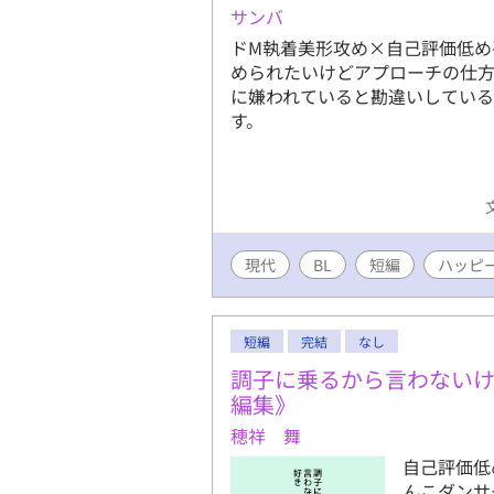
サンバ
ドM執着美形攻め×自己評価低め平
められたいけどアプローチの仕
に嫌われていると勘違いしている目
す。
現代
BL
短編
ハッピ
短編
完結
なし
調子に乗るから言わない
編集》
穂祥 舞
自己評価低
んこダンサ