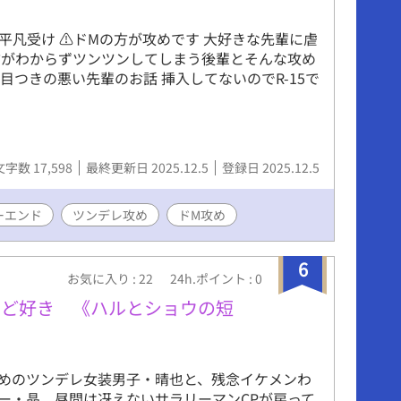
凡受け ⚠️ドMの方が攻めです 大好きな先輩に虐
方がわからずツンツンしてしまう後輩とそんな攻め
つきの悪い先輩のお話 挿入してないのでR-15で
文字数 17,598
最終更新日 2025.12.5
登録日 2025.12.5
ーエンド
ツンデレ攻め
ドM攻め
6
お気に入り : 22
24h.ポイント : 0
けど好き 《ハルとショウの短
めのツンデレ女装男子・晴也と、残念イケメンわ
ー・晶、昼間は冴えないサラリーマンCPが戻って