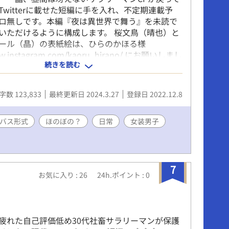
Twitterに載せた短編に手を入れ、不定期連載予
ロ無しです。本編『夜は異世界で舞う』を未読で
いただけるように構成します。 桜文鳥（晴也）と
ドール（晶）の表紙絵は、ひらのかほる様
www.instagram.com/kaoru_hirano/ にお願いしまし
続きを読む
仲良くやっている2人のイメージで描いていただき
りがとうございます！ ※無断転載・自作発言
様の著作権を侵害する行為はおやめください※ ☆
字数 123,833
最終更新日 2024.3.27
登録日 2022.12.8
にも連載しています。
バス形式
ほのぼの？
日常
女装男子
7
お気に入り : 26
24h.ポイント : 0
い
疲れた自己評価低め30代社畜サラリーマンが保護