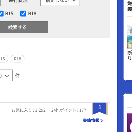
嫌
義
R15
R18
断
り
R15
R18
件
1
お気に入り : 3,292
24h.ポイント : 177
書籍情報