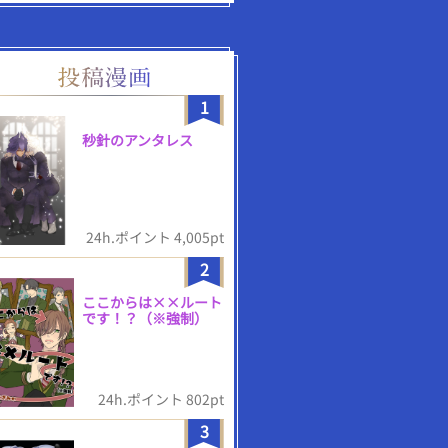
1
秒針のアンタレス
24h.ポイント 4,005pt
2
ここからは××ルート
です！？（※強制）
24h.ポイント 802pt
3