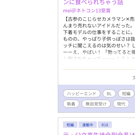
ンに食べられちゃう話
mei＠ネトコン13受賞
【古参のこじらせカメラマン✕売
んまり売れないアイドルだった。
下着モデルの仕事をすることに。
ものの、やっぱり子供っぽさは抜
ッチに聞こえるのは気のせい？ 
ーーえ、やばい！ 「勃ってると
し倒されちゃってーーー！？ し
激重ファンだった！？ 後列アイ
価低めアイドルの溺愛えっちラブ
ハッピーエンド
BL
短編
執着
無自覚受け
現代
短編
連載中
R18
元・公立高生徒会副会長