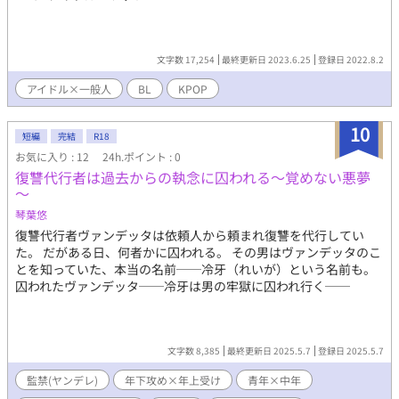
文字数 17,254
最終更新日 2023.6.25
登録日 2022.8.2
アイドル×一般人
BL
KPOP
10
短編
完結
R18
お気に入り : 12
24h.ポイント : 0
復讐代行者は過去からの執念に囚われる～覚めない悪夢
～
琴葉悠
復讐代行者ヴァンデッタは依頼人から頼まれ復讐を代行してい
た。 だがある日、何者かに囚われる。 その男はヴァンデッタのこ
とを知っていた、本当の名前──冷牙（れいが）という名前も。
囚われたヴァンデッタ──冷牙は男の牢獄に囚われ行く──
文字数 8,385
最終更新日 2025.5.7
登録日 2025.5.7
監禁(ヤンデレ)
年下攻め×年上受け
青年×中年