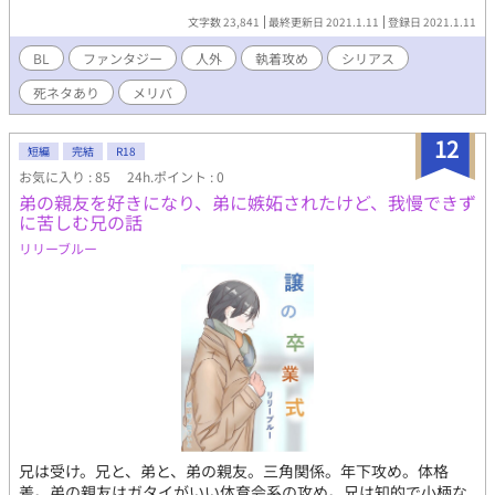
か恋じゃないのか分からない、激しい執念や執着』がテーマで
文字数 23,841
最終更新日 2021.1.11
登録日 2021.1.11
す。 ※死ネタ含みます。 ※ムーンライトノベルズさんにも掲載し
ています
BL
ファンタジー
人外
執着攻め
シリアス
死ネタあり
メリバ
12
短編
完結
R18
お気に入り : 85
24h.ポイント : 0
弟の親友を好きになり、弟に嫉妬されたけど、我慢できず
に苦しむ兄の話
リリーブルー
兄は受け。兄と、弟と、弟の親友。三角関係。年下攻め。体格
差。弟の親友はガタイがいい体育会系の攻め。兄は知的で小柄な