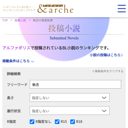
TOP
投稿小説
執念の検索結果
Submitted Novels
アルファポリス
で投稿されているBL小説のランキングです。
小説の投稿はこちら
掲載条件はこちら
×検索条件をクリアする
詳細検索
フリーワード
長さ
進行状況
R指定
R指定なし
R15
R18