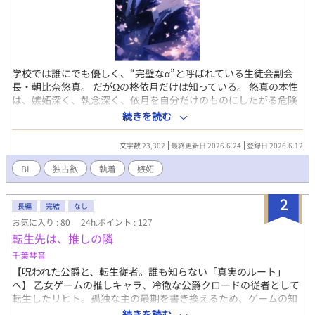
学校では誰にでも優しく、“完璧なα”と呼ばれている生徒会副会
長・朝比奈悠真。 だがΩの柊依月だけは知っている。 悠真の本性
は、嫉妬深く、執念深く、依月を自分だけのものにしたがる危険
な男だということを。 依月の交友関係を把握し、 近づくαを静か
続きを読む
に牽制し、 「依月は俺の番になるんだから」と穏やかに笑いなが
ら逃げ道を塞いでいく。 最初は恐ろしいだけだった。 けれど、誰
文字数 23,302
最終更新日 2026.6.24
登録日 2026.6.12
よりも真っ直ぐに愛を向けてくる悠真から、どうしても目を逸ら
せない。 独占欲。 執着。 嫉妬。 そして、狂おしいほどの愛。
BL
独占欲
執着
嫉妬
――これは、重すぎる愛を抱えたαに、Ωが甘く囲い込まれていく
学園オメガバースBL。
2
長編
完結
なし
お気に入り : 80
24h.ポイント : 127
転生先は、推しの隣
千葉琴音
【呪われた公爵と、転生従者。誰も知らない「真実のルート」
へ】 乙女ゲームの推しキャラ、冷徹な公爵クロードの従者として
転生したリヒト。孤独な主の最期を書き換えるため、ゲームの知
識を駆使して陰謀を阻止していくが、二人の心が通じ合い始めた
続きを読む