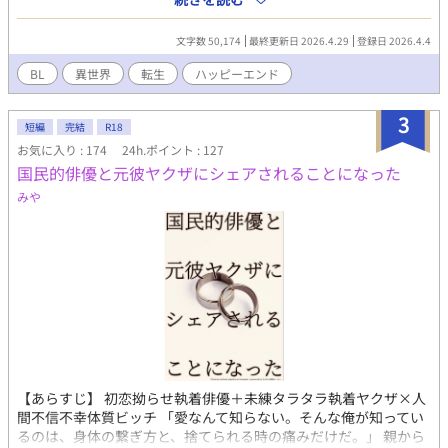
矢先、リヒトの身に異変が起きる。指先が透け、周囲の人々から
存在を忘れられ、世界から「なかったこと」にされ始めた。 主の
文字数 50,174
最終更新日 2026.4.29
登録日 2026.4.4
記憶から自分が消えるのが先か、主が「孤独」の呪いから逃れる
のが先か。残された時間はあとわずか。 世界の理（ことわり）に
BL
異世界
転生
ハッピーエンド
抗う、二人の執念の物語。
3
短編
完結
R18
お気に入り : 174
24h.ポイント : 127
国民的俳優と元彼ヤクザにシェアされることになった
みや
【あらすじ】 初恋拗らせ執着俳優＋未練タラタラ執着ヤクザ×人
間不信不幸体質ビッチ 「愛なんて知らない。そんな俺が知ってい
るのは、身体の繋ぎ方と、捨てられる時の痛みだけだ。」 親から