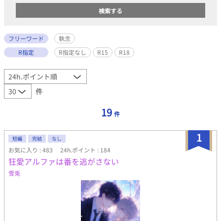
フリーワード
執念
R指定
R指定なし
R15
R18
件
19
件
1
短編
完結
なし
お気に入り : 483
24h.ポイント : 184
狂愛アルファは番を逃がさない
雪兎