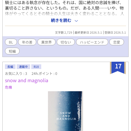
騎士にはある執念が存在した。それは、国に絶対の忠誠を捧げ、
裏切ること許さない、というもの。だが、ある人間……いや、物
体がやってくるとその騎士の人生は大きく変わることとなる。 人
物紹介 アルヴァリック・グレイヴ 元最強と謳われた王国騎士 見た
続きを読む
目：20代後半（見た目は止まっている） 体格：高身長・細身だが
筋肉はしっかり（女性のような体格で人に舐められることも多々
文字数 2,729
最終更新日 2026.5.1
登録日 2026.5.1
あるが、大剣を振り回すことが可能） 髪：暗い灰色（元は黒、時
間経過で色が抜けた感じ） 長さ：やや長め、結んでいる or 無造作
BL
年の差
異世界
切ない
ハッピーエンド
恋愛
目：くすんだ金 or 淡い青（生気が薄い） 表情：基本無表情、感情
短編
が遅れて出るタイプ 呼吸しているのに“生きてる感じがしない” カ
リスト・ノクス 元国王補佐官（魂） 基本は半透明 年齢感：20代
前半（騎士より少し若い） 体格：華奢・中性的 髪：白 or 薄い銀
17
長編
連載中
R18
浮いている（重力を無視） 目：強い光を持つ（感情が全部ここに
お気に入り : 3
24h.ポイント : 0
出る） 表情：いつも笑顔を絶やさず、感情を隠すタイプ 他の人間
snow and magnolia
には見えない この二人の進む人生には一体どんな幸運や不運が巻
き起こってくるのだろう……。
危機