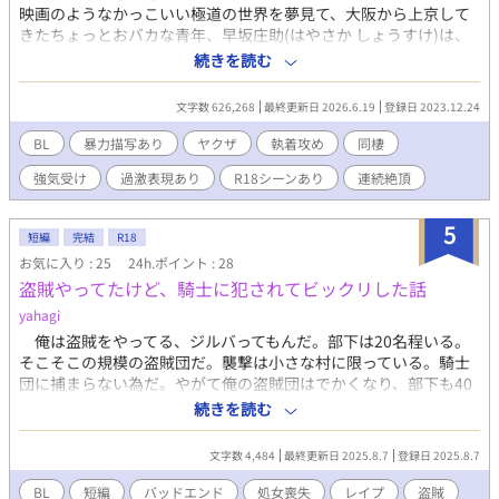
映画のようなかっこいい極道の世界を夢見て、大阪から上京して
きたちょっとおバカな青年、早坂庄助(はやさか しょうすけ)は、
美形だけど風変わりなヤクザの遠藤景虎(えんどう かげとら)とル
続きを読む
ームシェアすることに。 〈第一幕〉 ある出来事がきっかけで、庄
助は景虎に無理矢理手籠めにされてしまう。 犯されて蕩かされて
文字数 626,268
最終更新日 2026.6.19
登録日 2023.12.24
噛みつかれて果てて。 ケモノみたいなセックスに、身も心も尊厳
もドロドロっ♡ 〈第二幕〉 景虎の対等な相棒になりたい庄助は、
BL
暴力描写あり
ヤクザ
執着攻め
同棲
本格的なヤクザになるために奮闘するが……!? 強い男になるはず
強気受け
過激表現あり
R18シーンあり
連続絶頂
の庄助が、やんちゃな子猫ちゃんになっちゃう!? 〈第三幕〉 庄助
の憧れの幼なじみだという静流が突然現れて、景虎の独占欲は最
高潮に。 二人を取り巻くヤクザたちの陰謀に、庄助も大ピンチ!?
5
短編
完結
R18
〈第四幕〉 薬物“タイガー・リリー”を巡り、彼らを取り巻く因縁
お気に入り : 25
24h.ポイント : 28
の糸が絡み合う！ お互いを想い合うゆえにすれ違う二人は、最高
盗賊やってたけど、騎士に犯されてビックリした話
のパートナーになれるのか？ 〈第五幕〉 過去の因縁に決着をつけ
る景虎、囚われの庄助。 離れ離れの二人は、暴力と愛の果てにま
yahagi
た出会い、何を見るのか？ 男たちの執念と色気香る第五幕、開
俺は盗賊をやってる、ジルバってもんだ。部下は20名程いる。
帳！ 凸凹猛獣コンビが織りなす、クスッと笑えてちょっぴりアン
そこそこの規模の盗賊団だ。襲撃は小さな村に限っている。騎士
グラな、ぬきさしならないヤクザ・エロコメディ！ ※性描写のあ
団に捕まらない為だ。やがて俺の盗賊団はでかくなり、部下も40
る回には*マークがついています。 ■□■□ ご注意 ■□■□ ・本
名に増えた。ある時部下が女を攫って来た。俺は頭領の座を譲
続きを読む
作品は反社会的・猟奇的な表現を扱っている箇所がありますが、
り、逃げ出した。騎士に見つかった時は目の前が真っ暗になった
あくまで作品としての表現であり、反社会的・猟奇的行為を推奨
ものだが、女に匿って貰えた。しかし、執念深い騎士は俺を探し
する意図はありません。 ・本作第一幕は、「ボイスドラマ版:ぬき
文字数 4,484
最終更新日 2025.8.7
登録日 2025.8.7
当て、レイプする。※女性との性行為描写があります。※ムーン
さしならへんっ〜下っ端ヤクザア♂ル開発記〜」のシナリオをノ
ライトノベルズさんにも公開しています。
BL
短編
バッドエンド
処女喪失
レイプ
盗賊