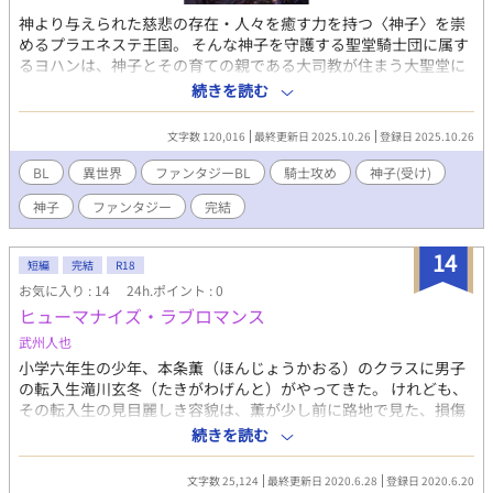
神より与えられた慈悲の存在・人々を癒す力を持つ〈神子〉を崇
めるプラエネステ王国。 そんな神子を守護する聖堂騎士団に属す
るヨハンは、神子とその育ての親である大司教が住まう大聖堂に
仕えていた。 一方で、神子と大司教には大きな秘密があった。 そ
続きを読む
れは、毎晩大司教が神子の身体に傷をつけ、血を啜っているとい
うこと。 血を啜られ続ける神子の胸には、ある予感が去来してい
文字数 120,016
最終更新日 2025.10.26
登録日 2025.10.26
た。 高潔なる聖堂騎士と、傷だらけの神子。 そして、神子の血を
啜る大司教。 執念と因果に囚われた男たちの、血塗られた癒し
BL
異世界
ファンタジーBL
騎士攻め
神子(受け)
と、悲しい運命の物語。
神子
ファンタジー
完結
14
短編
完結
R18
お気に入り : 14
24h.ポイント : 0
ヒューマナイズ・ラブロマンス
武州人也
小学六年生の少年、本条薫（ほんじょうかおる）のクラスに男子
の転入生滝川玄冬（たきがわげんと）がやってきた。 けれども、
その転入生の見目麗しき容貌は、薫が少し前に路地で見た、損傷
した人型ロボットと思しきものに瓜二つであった。 そのことがず
続きを読む
っと引っかかって玄冬のことばかり考えていた薫は、ある時、と
うとう決心した。 「お前のことが好きだ。付き合ってほしい」 ※
文字数 25,124
最終更新日 2020.6.28
登録日 2020.6.20