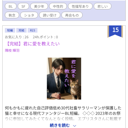
この作品は同性同士の性行為の描写を含みます。
BL
SF
美少年
中性的
性描写あり
悲しい
執念
ショタ
誘い受け
再会もの
15
短編
完結
R15
お気に入り : 26
24h.ポイント : 0
【完結】君に愛を教えたい
隅枝 輝羽
何もかもに疲れた自己評価低め30代社畜サラリーマンが保護した
猫と幸せになる現代ファンタジーBL短編。 ◇◇◇ 2023年のお祭
りに参加してみたくてなんとなく投稿。 エブリスタさんに転載す
るために、少し改稿したのでこちらも修正してます。 大幅改稿は
続きを読む