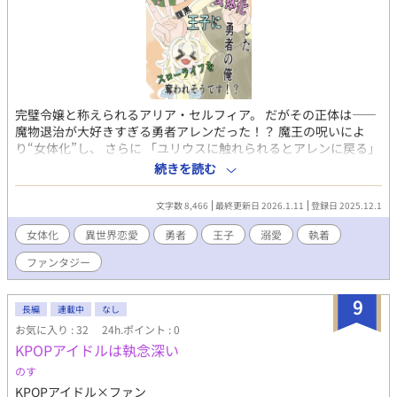
完璧令嬢と称えられるアリア・セルフィア。 だがその正体は——
魔物退治が大好きすぎる勇者アレンだった！？ 魔王の呪いによ
り“女体化”し、 さらに 「ユリウスに触れられるとアレンに戻る」
＋ 「ユリウス相手だと、照れただけで元に戻る」 という最悪の体
続きを読む
質に。 アレンの秘密を知るのは、 腹黒で執念深い第二王子・アイ
シュリング＝ユリウス。 『自由に生きたい』アレン vs 『スロー
文字数 8,466
最終更新日 2026.1.11
登録日 2025.12.1
ライフを奪いに来る腹黒王子』 呪いで女体化した勇者と、執着王
子の恋と騒動のスローライフ崩壊ラブコメ！？
女体化
異世界恋愛
勇者
王子
溺愛
執着
ファンタジー
9
長編
連載中
なし
お気に入り : 32
24h.ポイント : 0
KPOPアイドルは執念深い
のす
KPOPアイドル×ファン