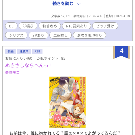
の虐待、養護施設での性被害を過去に持ち、金稼ぎの為に数多の
続きを読む
男たちを渡り歩く倫理観ゼロビッチ、如月凛太（きさらぎりん
た）の人生は、常に愛情に飢えていた。 『何回か抱いてやっただ
文字数 52,171
最終更新日 2026.4.18
登録日 2026.4.18
けで恋人面すんな。 お前なんて、誰かの一番になんてなれねぇ。
一生都合のいいだけの穴として生きてくんだよ！』 元カレから受
BL
♡喘ぎ
執着攻め
R18要素あり
ビッチ受け
けた呪いを胸に、今夜も凛太は新しい獲物を探して高級バーで狩
シリアス
3Pあり
二輪挿し
潮吹き表現有り
りをする。 そこで出会ったのは、人気絶頂の国民的俳優、瀬名蓮
(せなれん)。 「嘘だけで塗り固めた、最高に綺麗な夜を過ごそう
か。」 そんな甘い誘いに乗り、ホテルで熱い口づけを交わした瞬
4
長編
連載中
R18
間、最悪の再会が訪れる。 「俺のシマで、えらい派手に稼いでる
お気に入り : 460
24h.ポイント : 85
みたいやなぁ、リンちゃん♡」 そこに現れたのは、3年前、凛太
ぬきさしならへんっ！
の浮気が原因で酷い別れ方をしたヤクザの元カレ・鮫島竜生(さめ
じまたつき)だった。その後、地獄のような展開に発展し、救いよ
夢野咲コ
うのない過去を背負った不幸ビッチが二人の執着男と共に堕ちて
いく、究極共依存どろどろラブストーリー。 －－－－－－－－－
－－－－－－ ⚠️注意⚠️ ※がっつりR-18【♡濁点喘ぎ、3P、無理
矢理、潮噴き、二輪刺し、結腸責め、根性焼き等の微暴力表現あ
り】 ※人によってはメリバ？ハピエン？です ※受けが虐待や性被
害にあう表現あり ※攻め'sがとにかく執着型。執念が恐ろしい ※
フィクションです
―お前は今、誰に抱かれてる？誰の✕✕✕でよがってるんだ？―