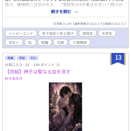
受け。精神的には兄が大人。 「高校生の4才差は大きい！受けが
我慢してるの珍しいですね！！！(受けは襲われるもの)執念深そ
続きを読む
うな弟の親友めちゃくちゃ良いです……！！！！ ミ○様」 「最
終的にハッピーエンドになってよかった……！！どうなることか
文字数 10,247
最終更新日 2021.5.9
登録日 2021.5.2
と思いました。。。 夢〇様」 「無自覚が引き起こす切なさが、
きゅーっとなりました！！怜〇様」 「最後切なくてやるせない気
ハッピーエンド
年下攻め×年上受け
高校生
大学生
持ちになったけど、2年後あって良かった！ こ〇様」 「慕情と
切ない
BL
短編
兄弟
三角関係
いう言葉を思い出しました。優しい兄のような人への思いがいつ
のまにか愛に変わる。歳上の人は彼に惹かれながらも社会という
縛りに翻弄される。卒業の日に思いを遂げた後の拒絶はどんなに
13
長編
完結
R18
彼を傷つけたことだろう。それでも2年後に許しが待っていたと
お気に入り : 24
24h.ポイント : 0
は。若いそれだけで、こんな起伏も乗り越えられる、素晴らし
【完結】神子は聖なる血を流す
い h〇様」 「鏡プレイ最高です！！！！！再開した二人が、今
度は強引ではなくゆっくりと関係を築いていくことを願っていま
紗々匁ゆき
す C〇様」 『潤 閉ざされた楽園』のスピンオフです。潤の長
兄＝弟の親友。夏目先生＝兄。フジョッシーに初掲。推敲して転
載します。 表紙イラスト：笹ノ間けいと様