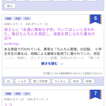
ベル用に新たに書き起こし、フルリメイクしたものです。 ボイス
ドラマ版※X(旧Twitter)に詳細ございます)を聴いた方もそうでな
騎士
い方も、どちらも楽しめます。 本文:夢野咲ｺ X(旧twitter)⬇
https://twitter.com/akecch_lov イラスト:みのるゅ様 twitter⬇
6
https://twitter.com/minomugicha pixiv⬇
短編
完結
R18
https://www.pixiv.net/users/90966661
お気に入り : 1
24h.ポイント : 21
母さんに「永遠に無垢な子供」でいてほしいと言われ
た。毎日ちんちんを測定し、成長を禁じられた康太の
日々
ponderlngo
ある家庭で行われている、異常な「ちんちん管理」の記録。 小学
五年生の康太は、母親による厳格な監視下に置かれていた。測定
ノート、物差し、そしてエコー装置。目的はただ一つ、「第二次
性徴の阻止」である。 母親にとって、息子のちんちんの成長は
続きを読む
「純潔の喪失」であり、許されざる罪だった。 自然の摂理に抗お
うとする母親の執念と、その歪んだ愛に翻弄される少年の末路。
文字数 17,594
最終更新日 2026.6.5
登録日 2026.6.5
BL
ショタ
第二次性徴
ちんちん
陰毛
射精
7
短編
完結
R18
お気に入り : 13
24h.ポイント : 7
１.５