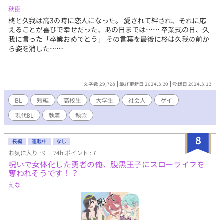
秋臣
柊と久我は高3の時に恋人になった。 愛されて絆され、それに応
えることが喜びで幸せだった、あの日までは…… 卒業式の日、久
我に言った「卒業おめでとう」 その言葉を最後に柊は久我の前か
ら姿を消した……
文字数 29,728
最終更新日 2024.3.30
登録日 2024.3.13
BL
短編
高校生
大学生
社会人
ゲイ
現代BL
執着
執念
8
長編
連載中
なし
お気に入り : 9
24h.ポイント : 7
呪いで女体化した勇者の俺、腹黒王子にスローライフを
奪われそうです！？
えな