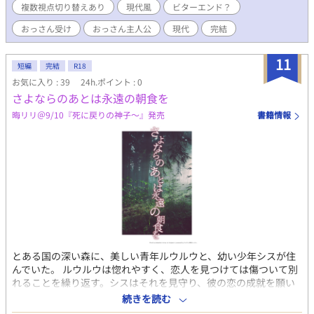
複数視点切り替えあり
現代風
ビターエンド？
おっさん受け
おっさん主人公
現代
完結
11
短編
完結
R18
お気に入り : 39
24h.ポイント : 0
さよならのあとは永遠の朝食を
晦リリ＠9/10『死に戻りの神子～』発売
書籍情報
とある国の深い森に、美しい青年ルウルウと、幼い少年シスが住
んでいた。 ルウルウは惚れやすく、恋人を見つけては傷ついて別
れることを繰り返す。シスはそれを見守り、彼の恋の成就を願い
ながら成長していく。 Twitter企画「夏の夜のBL性癖歌会」（終
続きを読む
了しました）にて正解された方にいただいたリクエスト『恋なの