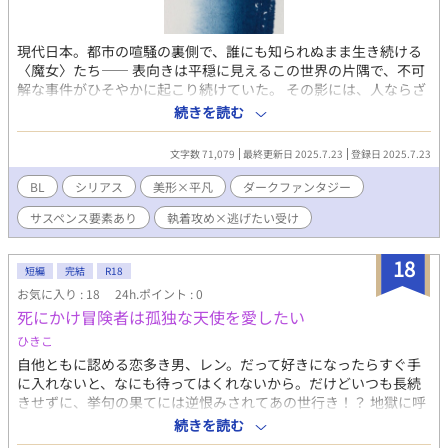
現代日本。都市の喧騒の裏側で、誰にも知られぬまま生き続ける
〈魔女〉たち—— 表向きは平穏に見えるこの世界の片隅で、不可
解な事件がひそやかに起こり続けていた。 その影には、人ならざ
る力を持つ“魔女”と、その眷属たちの存在が潜んでいた。 白木蓮
続きを読む
（しらき れん）は、ごく普通の青年として日々を送っていた。 控
えめで繊細な心を持ち、人との距離を保ちながら、波風のない生
文字数 71,079
最終更新日 2025.7.23
登録日 2025.7.23
活を選んで生きていた彼。 だが、ある夜「真神雪也（まがみ せつ
や）」と名乗る男と出会ったことで、すべては静かに狂い始め
BL
シリアス
美形×平凡
ダークファンタジー
る。 雪也は、美しくも冷たい異質な気配を纏い、どこか懐かしさ
サスペンス要素あり
執着攻め×逃げたい受け
を孕んだ瞳をしていた。 その奥には、決して逃がさないという執
念のようなものを潜ませ、圧倒的な力と支配欲で蓮を絡め取り、
じわじわと追い詰めてゆく。 その執着は、愛というにはあまりに
18
短編
完結
R18
も残酷で、優しさというにはあまりにも深かった。 蓮はその支配
お気に入り : 18
24h.ポイント : 0
のなかで抗いながらも、逃げることができず、壊れかけた心を抱
死にかけ冒険者は孤独な天使を愛したい
えたまま彼の傍に囚われていく。 けれどその背後では、静かに魔
女たちの戦いが始まろうとしていた。
ひきこ
自他ともに認める恋多き男、レン。だって好きになったらすぐ手
に入れないと、なにも待ってはくれないから。だけどいつも長続
きせずに、挙句の果てには逆恨みされてあの世行き！？ 地獄に呼
ばれた男が今度こそ見つけた、絶対に欲しくてたまらない相手を
続きを読む
何度でも追いかける攻防戦。 無意識に受けの面影を追いかけ続け