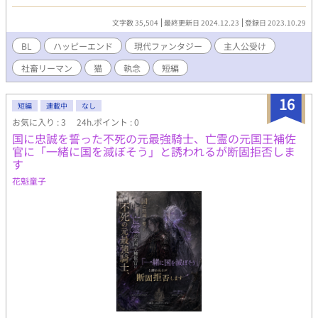
してなくて、語尾を整えるくらいですかね……。
文字数 35,504
最終更新日 2024.12.23
登録日 2023.10.29
BL
ハッピーエンド
現代ファンタジー
主人公受け
社畜リーマン
猫
執念
短編
16
短編
連載中
なし
お気に入り : 3
24h.ポイント : 0
国に忠誠を誓った不死の元最強騎士、亡霊の元国王補佐
官に「一緒に国を滅ぼそう」と誘われるが断固拒否しま
す
花魁童子