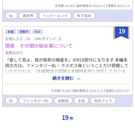
て、恋多き男として成長した元ショタ攻めの執念のお話です。 前
文字数 10,065
最終更新日 2023.2.5
登録日 2023.2.5
半攻め視点、後半受け視点。全４話。 本作は、椿朝子様主催「い
つかの約束アンソロジー」に寄稿させて頂いた「地獄に咲く花」
BL
異世界
ハッピーエンド
年下攻め
を改題、改稿したものです。 他サイトにも掲載。
19
長編
連載中
R18
お気に入り : 10
24h.ポイント : 0
間章 その閨の秘め事について
末野みのり
「座して見よ、我が慈悲の極星を」のR18部分になります 本編未
読の方は、ファンタジーBL・ラスボス後ということだけ把握して
いただければ。 (本編間話の話数は本編時系列と対応しておりま
す) 話中のメインCPはタイトルに表記(ゼファクロ=主従、年下
続きを読む
受、運命度高めCP)(シアロベ=年上受、腐れ縁度高めCP) ■恋愛方
面中心キャラ説明(年齢と肩書は十四話時点、説明は主に成立後)
文字数 78,403
最終更新日 2025.9.11
登録日 2025.6.27
ゼファー(24) 国王。長い紺碧の髪に金目。 迅雷剣ハルファドの使
い手。 しれっとした顔でクロードを独占した上で見せびらかすタ
BL
ファンタジーBL
幼馴染
主従
攻めフェラ
イプ。独占欲もすごければ執着心も強いし精力も強い。ただ国王
をやっている時の自分にクロードがメロってるのを分かっている
19
ので職務には真面目。 クロード(17) ユーノヴェルト辺境伯。赤毛
件
に蒼目。 迅雷剣と対の癒炎剣アレストの使い手。 一途な献身で愛
情を示すタイプのため、ゼファーとの相性が良すぎて後年めちゃ
くちゃになった。それはそれとして政策や戦略でぶつかった時に