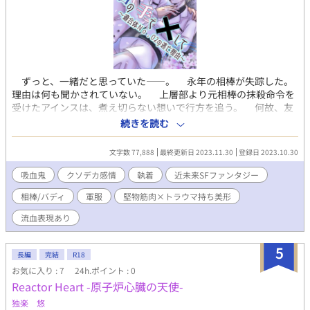
ずっと、一緒だと思っていた――。 永年の相棒が失踪した。
理由は何も聞かされていない。 上層部より元相棒の抹殺命令を
受けたアインスは、煮え切らない想いで行方を追う。 何故、友
を手に掛けねばならないのか。そして、友は何故姿を消したの
続きを読む
か。 その行動の裏に、隠された本当の理由とは――。 これ
は、ただ好きな人に✕‬されたいだけの物語。
文字数 77,888
最終更新日 2023.11.30
登録日 2023.10.30
━━━━━━━━━━━━━━━ 堅物筋肉×トラウマ持ち美形
生物兵器にされた青年達が、閉鎖的な環境下で互いを慈しみ合
吸血鬼
クソデカ感情
執着
近未来SFファンタジー
い、いつしか特別な関係になっていくお話。 前半と後半で視点
相棒/バディ
軍服
堅物筋肉×トラウマ持ち美形
主が変わります。 前半を出題編とするなら、後半が解答編。
BLみが出てくるのは後半からです(遅) ・近未来SFファンタジーBL
流血表現あり
・流血表現、軽度の性表現、鬱展開有り ・表紙は自作(アイビスペ
イント素材使用) 全35話。約7万5千字。
5
長編
完結
R18
お気に入り : 7
24h.ポイント : 0
Reactor Heart -原子炉心臓の天使-
独楽 悠