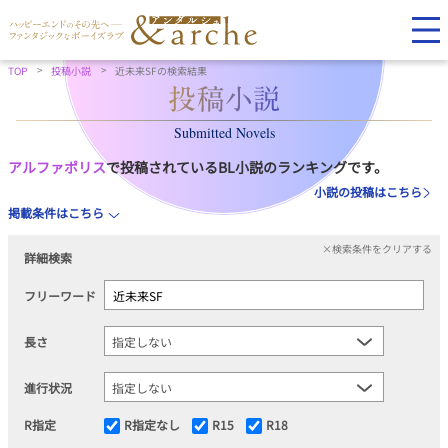
TOP
投稿小説
近未来SFの検索結果
Submitted Novels
アルファポリス
で投稿されているBL小説のランキングです。
小説の投稿はこちら
掲載条件はこちら
×検索条件をクリアする
詳細検索
フリーワード
長さ
進行状況
R指定
R指定なし
R15
R18