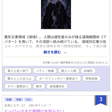
異形災害領域《淵域》。 人類は適性者のみが操る遠隔戦闘体《ア
バター》を用いて、その深部へ挑み続けている。 淵域対応軍少佐
ユキ・カワサキは、異常な適性を持つ現場指揮官。 そして彼の護
衛を務めるのは、静かな執着を抱くウミユリ種の獣人、ヴァルタ
続きを読む
ー・ローレンツ中佐。 死と隣り合わせの戦場。 傷付き、帰還し、
また送り出される日々の中で育まれる兵士たちの関係を描く、近
文字数 16,069
最終更新日 2026.6.14
登録日 2026.6.13
未来SFミリタリーBL。
軍人上官×部下
バディ／相棒
獣人×人間
非線形
飄々とした主人公
ダークファンタジー要素あり
特殊部隊
ホラー要素あり
触手
過保護攻め
3
長編
完結
R18
お気に入り : 17
24h.ポイント : 7
ヒーローはまだ夜明けを知らない