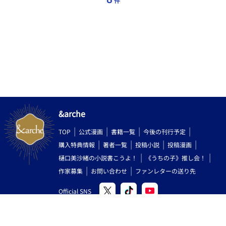
件
話です。 主人公・ユーマ（受）とハチ（攻）がメインですが、ユ
ーマは基本総受けで性描写ありです。 ※がついてる話はガッツリ
性描写アリとなります。
&arche
TOP
公式漫画
書籍一覧
今後の刊行予定
購入特典情報
著者一覧
投稿小説
投稿漫画
樋口美沙緒の小説書こうよ！
《うちの子》推し会！
作家募集
お問い合わせ
ファンレターの送り先
Official SNS