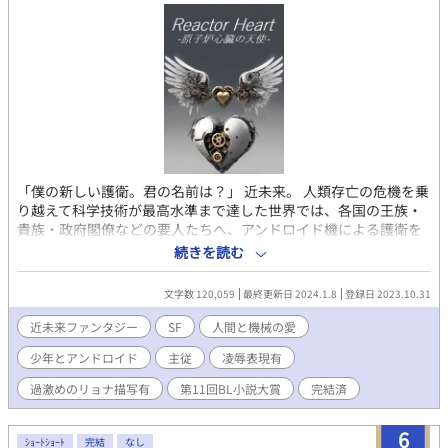
「僕の新しい護衛。君の名前は？」 近未来。 人類存亡の危機を乗
り越えて科学技術が最高水準まで達した世界では、各国の王族・
貴族・政府閣僚などの要人たちへ、アンドロイド機による護衛を
付けることが通例になっていた。 とある島国のヤマト王国では、
続きを読む
王宮を襲ったテロで、王子付き護衛アンドロイドを失っていた。
早急な護衛機の補填が求められる中、自堕落な生活を送る天才ア
文字数 120,059
最終更新日 2024.1.8
登録日 2023.10.31
ンドロイド開発技術者に白羽の矢が立つ。 24時間以内に、代わり
の護衛機を納品するよう命令を受けた彼が出した決断は… 運命の
近未来ファンタジー
SF
人間と機械の愛
いたずらで、突然護衛機としての道を歩むことになったあるアン
少年とアンドロイド
主従
凌辱表現有
ドロイドと、彼を取り巻く人間や機械たちとの交接を描く、近未
来SFファンタジー。 ◆完結済(2023/11/24) ◆注意事項(下記ご心
過激めのリョナ描写有
第11回BL小説大賞
完結済
配な方は作品閲覧をお控え下さい) ・一部年齢制限表現有(各ペー
ジ冒頭で判別出来るようにします) ・フェティシズム要素有。 ・
6
割と残酷なリョナ描写有。若干の怪我(流血)描写有。
ｼｮｰﾄｼｮｰﾄ
完結
なし