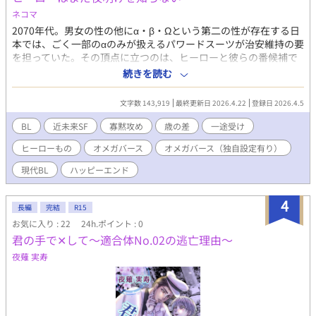
ネコマ
2070年代。男女の性の他にα・β・Ωという第二の性が存在する日
本では、ごく一部のαのみが扱えるパワードスーツが治安維持の要
を担っていた。その頂点に立つのは、ヒーローと彼らの番候補で
あるΩを管理・育成する《日本特性能力者協会》——通称ヒーロ
続きを読む
ー協会。 協会所属のΩオペレーター・朝倉湊のもとにある日、
「番」となるαが決定したという通知が届く。 それを受け入れれ
文字数 143,919
最終更新日 2026.4.22
登録日 2026.4.5
ば、選ばれる側として安穏に生きられることを理解しつつも、湊
にはどうしても受け入れられない理由があった。 十年前、自分を
BL
近未来SF
寡黙攻め
歳の差
一途受け
救い、そして今は行方不明となっているヒーロー——黎明。 湊は
ヒーローもの
オメガバース
オメガバース（独自設定有り）
彼に、どうしようもなく恋をしていた。 そんな中、地方で確認さ
れた違法パワードスーツの映像に映っていたのは、かつての黎明
現代BL
ハッピーエンド
と同じ目の男だった。 「——会いたい」 その一心で、湊はすべて
を捨てる。 管理された未来も、決められた番も。
4
長編
完結
R15
お気に入り : 22
24h.ポイント : 0
君の手で‪‪✕‬して～適合体No.02の逃亡理由～
夜薙 実寿