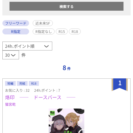
フリーワード
近未来SF
R指定
R指定なし
R15
R18
件
8
件
1
短編
完結
R18
お気に入り : 32
24h.ポイント : 7
烙印 ―― ドースバース ――
猫宮乾