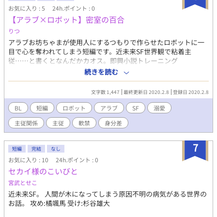
お気に入り : 5
24h.ポイント : 0
【アラブ×ロボット】密室の百合
りつ
アラブお坊ちゃまが使用人にするつもりで作らせたロボットに一
目で心を奪われてしまう短編です。近未来SF世界観で粘着主
従……と書くとなんだかカオス。即興小説トレーニング
【http://webken.info/live_writing/top.php】さまで、「お題：
続きを読む
少年の百合」に合わせて書いたものに若干の修正を加えました。
文字数 1,447
最終更新日 2020.2.8
登録日 2020.2.8
BL
短編
ロボット
アラブ
SF
溺愛
主従関係
主従
軟禁
身分差
7
短編
完結
なし
お気に入り : 10
24h.ポイント : 0
セカイ様のこいびと
宮武とせこ
近未来SF。 人間が木になってしまう原因不明の病気がある世界の
お話。 攻め:橘颯馬 受け:杉谷雄大