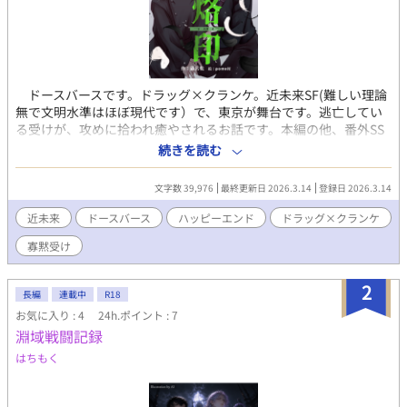
ドースバースです。ドラッグ×クランケ。近未来SF(難しい理論
無で文明水準はほぼ現代です）で、東京が舞台です。逃亡してい
る受けが、攻めに拾われ癒やされるお話です。本編の他、番外SS
が三本あり、そちらにはドラッグ×ノーマルも入っています。※
続きを読む
ドースバースは、ドラッグ・クランケ・ノーマルがいる派生バー
スです。さらっとですが血を飲む描写があります。ただこの作品
文字数 39,976
最終更新日 2026.3.14
登録日 2026.3.14
自体は、ドースバースをご存じなくとも問題なくご覧頂けます。
ハッピーエンドです。個人誌からの再録です。
近未来
ドースバース
ハッピーエンド
ドラッグ×クランケ
寡黙受け
2
長編
連載中
R18
お気に入り : 4
24h.ポイント : 7
淵域戦闘記録
はちもく