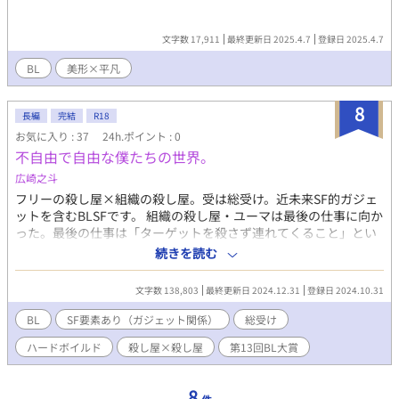
文字数 17,911
最終更新日 2025.4.7
登録日 2025.4.7
BL
美形×平凡
8
長編
完結
R18
お気に入り : 37
24h.ポイント : 0
不自由で自由な僕たちの世界。
広崎之斗
フリーの殺し屋×組織の殺し屋。受は総受け。近未来SF的ガジェ
ットを含むBLSFです。 組織の殺し屋・ユーマは最後の仕事に向か
った。最後の仕事は「ターゲットを殺さず連れてくること」とい
う、自分には不似合いな仕事。 しかしこの仕事が終われば自由の
続きを読む
身。その為に、どんな手を使ってでも成功させようと現場に向か
った。 一方、ユーマに狙われるのはフリーランスの殺し屋・ハ
文字数 138,803
最終更新日 2024.12.31
登録日 2024.10.31
チ。彼もまた「ターゲットを殺さず連れてくること」が依頼だっ
た。自分には苦手な仕事だが金の為。腕や足の一本ぐらいは勘弁
BL
SF要素あり（ガジェット関係）
総受け
してね？ というノリで仕事へ向かう。 そんなユーマとハチが相
ハードボイルド
殺し屋×殺し屋
第13回BL大賞
互に狙いを定めて居る中、別の殺し屋が現われて二人を狙う。ど
ちらが殺されてしまっても仕事は失敗。 咄嗟に二人は協力関係を
結び行動を共にし始める……。 近未来SF的ガジェットと殺し屋の
8