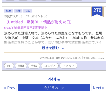
道を選び、咲夜は一人で立てなくなってゆく。 久隆と葵に溺愛さ
れた咲夜が選んだ三人の幸せの形とは？！そこから始まる、波乱
270
短編
完結
なし
に満ちたlove story！
お気に入り : 3
24h.ポイント : 0
［Untitled：爆笑BL・情熱が消えた日］
crazy’s7@体調不良不定期更新中
決められた登場人物で、決められたお題をこなすものです。 登場
人物 名前 中瀬 文雄（なかせ ふみお） 30歳 人物 昔は飲食
関係の店を持つことが夢で、若い頃は夢中で飲食関係の店でバイ
トしていたが、実家の中瀬電機を継ぐために夢を諦める。表向き
続きを読む
父親とはうまく行ってる様に見えるが、未だに飲食関係の道へ進
む事が諦めきれず燻っているので、父親とはあまり上手く行って
文字数 6,398
最終更新日 2021.10.25
登録日 2021.10.25
ない。人柄と職業柄もあり、割と顔が広い。人見知りなどもない
ので、誰とでも気さくに話ができる。 名前 田川 到流（たが
BL
短編
完結
コメディ
下ネタ？
わ いたる） 25歳 人物 田舎の漁師町で育ち、父親が犯罪を犯
したことで収監される。祖母に預けられたためおばあちゃん子。
444
父親とは服役中に会いたいと手紙を貰うが、それを拒否して以来
件
一度も会ってない。そのことを後悔している。文雄のバイトして
Prev
9
/ 15
Next
いた飲食関係のお店でバイトをしているが、それも明確な何かが
ページ
あってというよりは、なんとなく。辛い過去がある（父親の収監
による）せいか、年齢の割に色々冷めてる。 ＊＊ ただひたすら、
カオスです。 怒らないでね！ この物語は、フィクションです。 全
てにおいて、実在するものとは無関係の、カオスコメディです。