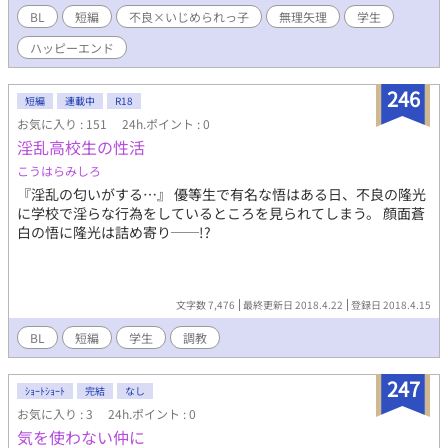
BL
短編
不良×いじめられっ子
無理矢理
学生
ハッピーエンド
246
短編
連載中
R18
お気に入り : 151
24h.ポイント : 0
淫乱高校生の性活
こうはらみしろ
『淫乱の匂いがする…』 優等生で有名な悟はある日、不良の隆光
に学校で淫らな行為をしているところを見られてしまう。 顔面蒼
白の悟に隆光は詰め寄り──!?
文字数 7,476
最終更新日 2018.4.22
登録日 2018.4.15
BL
短編
学生
調教
247
ｼｮｰﾄｼｮｰﾄ
完結
なし
お気に入り : 3
24h.ポイント : 0
気を使わない仲に