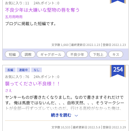
まぁ、とりあえず作者には頑張れってことで… …あぁっと 是非読
お気に入り : 11
24h.ポイント : 0
んでくれよな！」 (他にかける言葉が無かったんだな夜…) 「「お
不良少年は大嫌いな堅物の唇を奪う
楽しみに！」」
五月雨時雨
ブログに掲載した短編です。
文字数 1,660
最終更新日 2022.1.23
登録日 2022.1.23
短編
調教
ギャグボール
不良少年
下剋上
キス
254
長編
連載中
なし
お気に入り : 76
24h.ポイント : 0
襲ってください不良様！！
さえ
ヤンキーものが書きたくなりました。なので書きますそれだけで
す。 俺は馬鹿ではないんだ、、、自称天然、、、そうマークシー
トが全部一行ずつズレていたのだ。行ける高校がなかった俺は、
地域で一番のバカ、そしてヤンキー校として名高い高校に進学し
続きを読む
た。 俺は俺なりの考えがあって行動してるけど、、、周りの反応
がなんかおかしいぞ！？俺は天然なのか？←テストで気づけよ！
文字数 10,533
最終更新日 2022.5.8
登録日 2022.3.29
不良×天然(自称、中途半端)