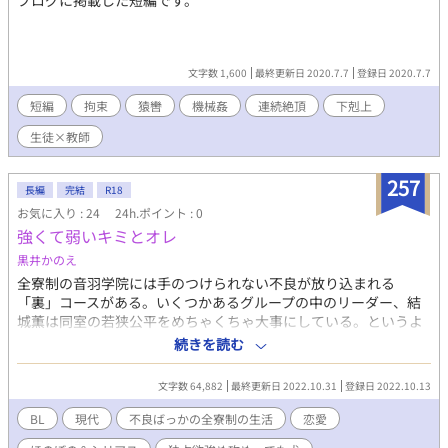
ブログに掲載した短編です。
文字数 1,600
最終更新日 2020.7.7
登録日 2020.7.7
短編
拘束
猿轡
機械姦
連続絶頂
下剋上
生徒×教師
257
長編
完結
R18
お気に入り : 24
24h.ポイント : 0
強くて弱いキミとオレ
黒井かのえ
全寮制の音羽学院には手のつけられない不良が放り込まれる
「裏」コースがある。いくつかあるグループの中のリーダー、結
城薫は同室の若狭公平をめちゃくちゃ大事にしている。というよ
り、もはや犬。いつもクールで少しそっけない公平に構ってほし
続きを読む
くてしかたない。エリート集団の「表」から編入してきたワケア
リな公平だったが、そんな薫との毎日を平穏に過ごしている。だ
文字数 64,882
最終更新日 2022.10.31
登録日 2022.10.13
が、ある日、公平を「自分の女」だと言う奴に出会い、薫は公平
を意識せずにいられなくなっていく。自分を避ける薫に公平がキ
BL
現代
不良ばっかの全寮制の生活
恋愛
れてしまい、２人の仲はぎくしゃく。その裏で、公平を手に入れ