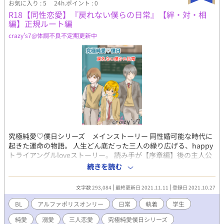
お気に入り : 5
24h.ポイント : 0
R18【同性恋愛】『戻れない僕らの日常』【絆・対・相
編】正規ルート編
crazy’s7@体調不良不定期更新中
究極純愛♡僕日シリーズ メインストーリー 同性婚可能な時代に
起きた運命の物語。 人生どん底だった三人の繰り広げる、happy
トライアングルloveストーリー。 読み手が【序章編】後の主人公
の人生を7ルートから選ぶことのできる箱庭世界、究極純愛♡僕日
続きを読む
シリーズ。 正規ルート【戻れない僕らの日常】 テーマ『常識に囚
われない幸せな三角関係』 注意：四視点切り替えあり、３ｐあり
文字数 293,084
最終更新日 2021.11.11
登録日 2021.10.27
文字数に統一性がないため読み辛い部分あり あらすじ Ｋ学園高等
部にて、四人が出逢いそれぞれの想いと共に絆を築いてゆく。久
BL
アルファポリスオンリー
日常
執着
学生
隆は、自分が将来を誓った相手である咲夜を葵から奪いたいとい
純愛
溺愛
三人恋愛
究極純愛僕日シリーズ
う葛藤を抱えつつも二人を応援する道を選ぶ。葵は幸せのための