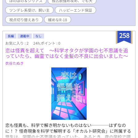
ほのぼの＆シリアス
独占欲強め攻め、でも犬
ようと画策する奴が……
ツンデレ系受け、飼い主
ハッピーエンド保証
視点切り替えあり
緩めなR-18
258
長編
連載中
なし
お気に入り : 2
24h.ポイント : 0
恋は怪異を超えて ～科学オタクが学園の七不思議を追
っていたら、幽霊ではなく金髪の不良に出会いました～
衣谷たぬき
恋も怪異も、科学で解き明かないものはない────はずなの
に！？ 怪奇現象を科学で解明する「オカルト研究会」に所属する
悠生は、学園の七不思議を追っていた。 あるとき、夜の学校で調