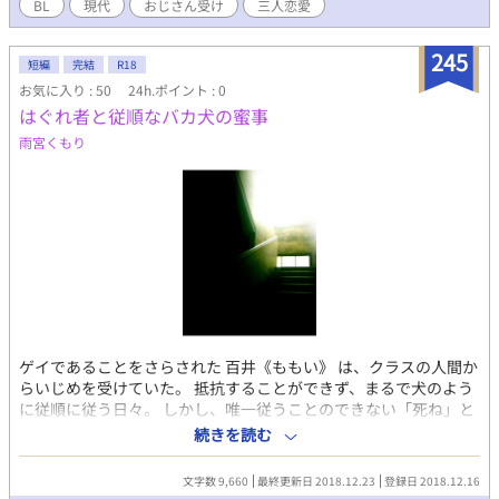
ございません。
BL
現代
おじさん受け
三人恋愛
245
短編
完結
R18
お気に入り : 50
24h.ポイント : 0
はぐれ者と従順なバカ犬の蜜事
雨宮くもり
ゲイであることをさらされた 百井《ももい》 は、クラスの人間か
らいじめを受けていた。 抵抗することができず、まるで犬のよう
に従順に従う日々。 しかし、唯一従うことのできない「死ね」と
いう命令に葛藤する。屋上へ向かうも、最後の勇気が出ずに引き
続きを読む
返していた。 そんななか、突然話しかけてきた不良の 関口聖《せ
きぐち きよ》 に、「どーせ死ぬならヤらせろ」と迫られてしまう
文字数 9,660
最終更新日 2018.12.23
登録日 2018.12.16
──。