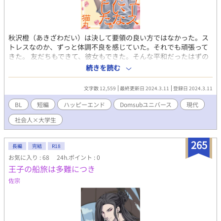
秋沢橙（あきざわだい）は決して要領の良い方ではなかった。ス
トレスなのか、ずっと体調不良を感じていた。それでも頑張って
きた。 友だちもできて、彼女もできた。そんな平和だったはずの
大学生活の中で発覚したSub性。 体調不良の原因は、第二の性が
続きを読む
原因だったのだ。 ＝＝＝ ※全5話で完結です。 ※DomSub『最狂
のお前を見せてくれ』のスピンオフ作品ですが、こちら単体でも
文字数 12,559
最終更新日 2024.3.11
登録日 2024.3.11
お読みいただけます。
BL
短編
ハッピーエンド
Domsubユニバース
現代
社会人×大学生
265
長編
完結
R18
お気に入り : 68
24h.ポイント : 0
王子の船旅は多難につき
佐宗