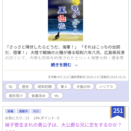
「さっさと降伏したらどうだ、海軍！」 「それはこっちの台詞
だ、陸軍！」 大陸で戦禍の火種が燻る昭和六年八月、広島県呉港
の近くにて。今宵も将来を約束されたエリート海軍大尉・瀧本零
士と素行不良が原因で出世コースを外された陸軍大尉・尾坂仙が
続きを読む
大喧嘩を繰り広げていた。周囲を呆れさせるほどの罵倒と殴り合
いを続ける瀧本と尾坂だったが、しかしどういうわけか二人は喧
文字数 437,113
最終更新日 2020.2.9
登録日 2019.10.21
嘩の最中に忽然と姿を消してしまうことでも有名だった。そんな
彼らが乱闘現場から抜け出して向かう先は尾坂の下宿先。 実は喧
BL
歴史
昭和初期
軍人
犬猿の仲
シリアス
嘩をしているその裏で、二人は密かに逢い引きを行っていたの
美形受け
執着攻め
ML
だ。 瀧本が上陸するその日は、二人は尾坂の下宿先で激しい交接
を行い夜を明かしていた。無論、これは誰にもバレてはいけない
秘密である。 犬猿の仲で有名な二人が、態々危険を冒してまで逢
251
長編
連載中
R15
い引きを繰り返す理由。それは名門華族の一族出身であり、恩賜
お気に入り : 13
24h.ポイント : 0
組として輝かしい出世を約束されていたはずの尾坂が抱えた薄暗
硝子管生まれの貴公子は、大公爵な兄に恋をするのか？
い過去に原因があり…… ・殴る蹴る系の暴力描写があります。 ・
サブタイトルの後ろに「※」が付いているのがR18です。 ・作中