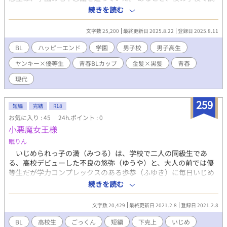
査中の悠生の前に現れたのは、金髪でいかにも素行の悪そうなヤ
続きを読む
ンキー・蓮。 普段なら絶対に接点のない2人だが、なぜか夜な夜
な一緒に学園の七不思議を追いかけることに。 ひとりでに鳴る音
文字数 25,200
最終更新日 2025.8.22
登録日 2025.8.11
楽室のピアノ、涙を流す美術室の肖像画……次々と起こる怪奇現
象の謎を追ううちに、悠生は蓮の意外な一面に触れていく。 そし
BL
ハッピーエンド
学園
男子校
男子高生
て2人は七不思議に隠された真相にたどり着き───！？ 名門男
ヤンキー×優等生
青春BLカップ​
金髪×黒髪
青春
子校を舞台に、真逆な2人が学園の怪奇を追いながら、いつしか互
いに惹かれ合っていく青春ラブストーリー。
現代
259
短編
完結
R18
お気に入り : 45
24h.ポイント : 0
小悪魔女王様
眠りん
いじめられっ子の満（みつる）は、学校で二人の同級生であ
る、高校デビューした不良の悠弥（ゆうや）と、大人の前では優
等生だが学力コンプレックスのある歩恭（ふゆき）に毎日いじめ
られていた。 満は気が弱いので、何も言い返せないし、やり返
続きを読む
せない。ただ辛い毎日を耐える日々だった。 悠弥と歩恭がいじ
めのタッグを組み、その内容が性的なものに変わってから満の運
文字数 20,429
最終更新日 2021.2.8
登録日 2021.2.8
命が変わりだした。 同級生二人に加え、クラスメイトから輪姦
され、クラスの奴隷という存在にまで落ちてしまった。 だが、
BL
高校生
ごっくん
短編
下克上
いじめ