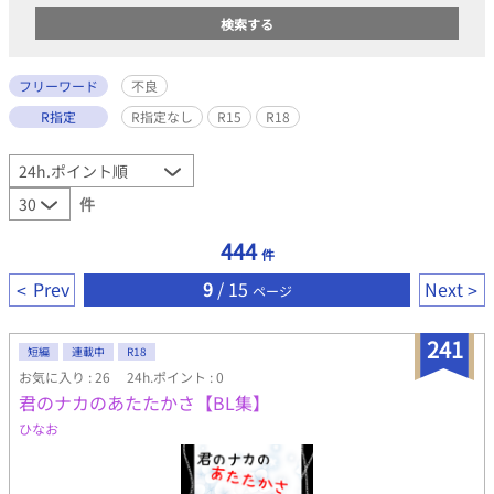
フリーワード
不良
R指定
R指定なし
R15
R18
件
444
件
Prev
9
/ 15
Next
ページ
241
短編
連載中
R18
お気に入り : 26
24h.ポイント : 0
君のナカのあたたかさ【BL集】
ひなお