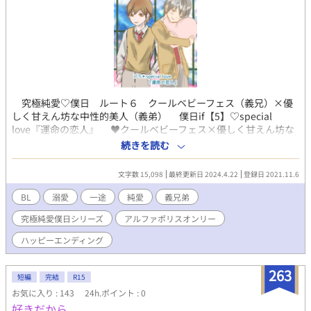
究極純愛♡僕日 ルート６ クールベビーフェス（義兄）×優
しく甘えん坊な中性的美人（義弟） 僕日if【5】♡special
love『運命の恋人』 ♥️クールベビーフェス×優しく甘えん坊な
中性的美人 僕日共通設定＊同性婚可能な時代が舞台 ♡僕日シ
続きを読む
リーズの究極の愛の形。 ■あらすじ■ たどり着いた久隆の最後
の分岐点。母を喪った三つの時の葬儀で、父は運命の恋人と再会
文字数 15,098
最終更新日 2024.4.22
登録日 2021.11.6
する。 大崎一族の男児と姫川一族の男児は代々惹かれあいなが
らも結ばれない運命だと伝えられてきた。父もまた引き裂かれた
BL
溺愛
一途
純愛
義兄弟
うちの一人である。その策略を行ったのが運命の恋人”姫川 真
究極純愛僕日シリーズ
アルファポリスオンリー
咲”の妻であった。その事実を知った真咲は、久隆の父の妻の葬儀
で真実を告げる。 失った時間【とき】を取り戻す為、真咲は妻
ハッピーエンディング
と離婚し久隆たちと生活を共にする道を選んだ。久隆は真咲と共
にやってきた咲夜と惹かれ合う。 まだ三つの二人にはそれが恋
263
になるとは考えもしなかったが、とても仲が良くいつでも一緒の
短編
完結
R15
二人は何時しか互いに恋をしていることに気付き始めるのだっ
お気に入り : 143
24h.ポイント : 0
た。
好きだから