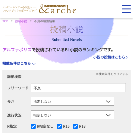
TOP
投稿小説
不良の検索結果
Submitted Novels
アルファポリス
で投稿されているBL小説のランキングです。
小説の投稿はこちら
掲載条件はこちら
×検索条件をクリアする
詳細検索
フリーワード
長さ
進行状況
R指定
R指定なし
R15
R18