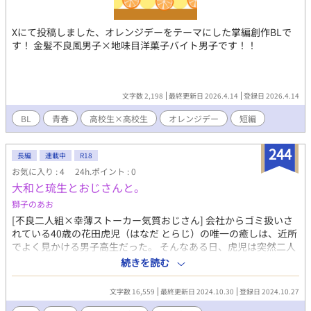
Xにて投稿しました、オレンジデーをテーマにした掌編創作BLで
す！ 金髪不良風男子×地味目洋菓子バイト男子です！！
文字数 2,198
最終更新日 2026.4.14
登録日 2026.4.14
BL
青春
高校生×高校生
オレンジデー
短編
244
長編
連載中
R18
お気に入り : 4
24h.ポイント : 0
大和と琉生とおじさんと。
獅子のあお
[不良二人組×幸薄ストーカー気質おじさん] 会社からゴミ扱いさ
れている40歳の花田虎児（はなだ とらじ）の唯一の癒しは、近所
でよく見かける男子高生だった。 そんなある日、虎児は突然二人
組の不良に絡まれてしまい、その二人がいつも目で追っていた男
続きを読む
子高生だと知る事になる。 ストーカーだと嫌悪され、暴力を受け
陵辱されてしまう虎児だったが……。 ※未成年者の飲酒、喫煙シ
文字数 16,559
最終更新日 2024.10.30
登録日 2024.10.27
ーン等がございますが法律で禁止されています。推奨する意図は