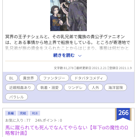
冥界の王子ナシェルと、その乳兄弟で魔族の貴公子ヴァニオン
は、とある事情から地上界で船旅をしている。 ところが寄港地で
乳兄弟が旅の資金をスられたことからはじまり、事態は何だかと
っても、ややこしいことに…。 そこへナシェルを心配した冥王ま
続きを読む
でもが追いかけてきて……事態はますますややこしいことに！？
◆ドタバタコメディBLファンタジーです。 ◆『泉界のアリア』の
文字数 81,278
最終更新日 2021.2.21
登録日 2021.1.9
パラレル話です。同じキャラクターが出てきますが独立したお話
です。こちらからでも読めるように書きましたが本編をかじった
BL
異世界
ファンタジー
ドタバタコメディ
上で読まれるとより楽しめるかと思います。 ◆お色気シーンはぬ
近親相姦あり
執着・溺愛
ツンデレ
人外
海洋冒険
るいです。 ◆終始、おふざけの域を出ませんので悪しからず。 ◆
キャラの性格は本編を踏襲しつつ、かなりお間抜けになってま
パラレル
す。 ◆「可愛らしい受けちゃん」はおりません、主人公は耽美な
見た目に反して口が悪くやや横暴で凶暴ですご注意下さい。 ※表
266
紙画(冥王)はあく*さんに描いていただきました！ おもな登場人物
長編
完結
R18
ナシェル……冥界の王子。黒髪蒼眼の超絶美人。素行不良で高飛
お気に入り : 77
24h.ポイント : 0
車。冥王とは父子だが(めちゃくちゃ深～い確執の末に)今は伴侶
馬に蹴られても死んでなんてやらない【年下αの魔性のΩ
でもある。なぜ、深い確執の上に父子で伴侶となったのかは本編
略奪計画】
で。 ヴァニオン…ナシェルの乳兄弟で親友。魔族(冥界貴族)。主