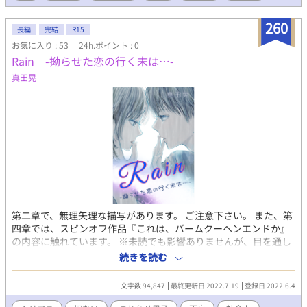
それからというもの満の生活は一変した。 ※途中までかなり胸糞
です ※人によってはスカッと？するかもです
260
長編
完結
R15
お気に入り : 53
24h.ポイント : 0
Rain -拗らせた恋の行く末は…-
真田晃
第二章で、無理矢理な描写があります。 ご注意下さい。 また、第
四章では、スピンオフ作品『これは、バームクーヘンエンドか』
の内容に触れています。 ※未読でも影響ありませんが、目を通し
て頂けると、より深みが増すかと思います。 ◇◆◇ 僕は、大空
続きを読む
(ソラ)が、好きだった── 大空には彼女がいたけれど、彼の思わ
せ振りな態度に、僕の淡い期待はどんどん膨らんでしまい…… こ
文字数 94,847
最終更新日 2022.7.19
登録日 2022.6.4
の気持ちを誰かに聞いて貰いたくて。 ゲイ専用の出会い系サイト
で知り合った『ミキ』さんに、ネットを介して大空の事を全て話