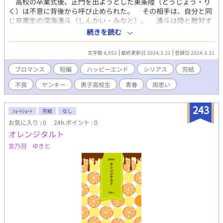
高校の卒業式後、正門を出ようとした東条陸（とうじょう・り
く）は不意に背後から呼び止められた。 その相手は、自分と同
じ卒業生の深海湊斗（しんかい・みなと）。 湊斗は陸と敵対す
る校内不良グループのリーダーである。 そんな相手から呼び止
続きを読む
められるなんて、面倒くさいことこの上ない。 そう思った陸が
湊斗から言われた言葉は、案の定――？
文字数 4,952
最終更新日 2024.3.31
登録日 2024.3.31
ブロマンス
短編
ハッピーエンド
シリアス
完結
不良
ヤンキー
男子高校生
青春
両思い
243
ｼｮｰﾄｼｮｰﾄ
完結
なし
お気に入り : 0
24h.ポイント : 0
オレンジタルト
言乃羽 ゆきと