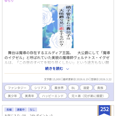
ゆらり
である登場人物が多数の人間から暴行を受けていたことを示唆す
る描写や自i傷i行為を行っていた描写がありますが、作者はそれら
を称賛する意図はありません。 ・また、舞台背景が1931年である
ため、現代の価値観にそぐわない表現が散見されますが、作者に
はそれらを肯定する意図もありません。 ・受けが過去に多数の人
間と関係を結んでいた描写や、攻めが女性と関係を持っていた事
を匂わす描写があります。 ・受けも攻めもどっちとも腹黒いで
す。ピュアな受けを求めている方はベッキ(後方)へお下がりくだ
さい ・愛と憎しみだけはたっぷり込めました ※現在第二部を更新
中 ※2019年10月24日にタイトルを『鳳仙花』から今のに変えま
舞台は魔導の存在するエルディア王国。 大公爵にして「魔導
した。 ※この話は2016年11月にpixivで公開した作品の加筆修正
のイグゼル」と呼ばれていた美貌の魔導師ヴェルナトス・イグゼ
版になっております。 ※ふじょっしーさんとムーンライトノベル
ルは、「この世のすべてを知り尽くしたい」という途方もない願
ズさんの所にも転載してあります。
望を抱いていた。 不良長寿を会得した自らの寿命の終わりと、
続きを読む
人類の限界を感じたヴェルナトスは、魔導の術式と自身の血液を
用いて人工生命体であるノークシスを創り出し、語るのも悍まし
文字数 15,000
最終更新日 2026.6.19
登録日 2026.3.22
いほどの改造を行った。 その結果、ノークシスは常人を遥かに
超えた知能を持つ存在、「叡智」へと変容していく。 一方、彼
ファンタジー
シリアス
異世界
BL
溺愛
貴族
に才能を見出され養子となった元貴族庶子のルキレシオンは、養
美少年
美青年
ハッピーエンド
兄×弟（兄が弟に搦愛）
父ヴェルナトスの禁忌を犯した行為に慄きながらも、弟であるノ
ークシスを守り育てるうちに、次第に深く彼を愛するようになっ
ていく。 ……そしてノークシスもまた、ルキレシオンという存
252
長編
連載中
なし
在を「絶対にして唯一信頼可能な存在」として認識し、彼なりの
お気に入り : 58
24h.ポイント : 0