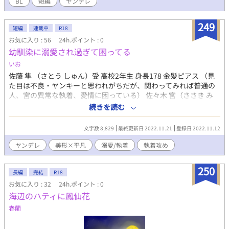
BL
短編
ヤンデレ
249
短編
連載中
R18
お気に入り : 56
24h.ポイント : 0
幼馴染に溺愛され過ぎて困ってる
いお
佐藤 隼 （さとう しゅん）受 高校2年生 身長178 金髪ピアス （見
た目は不良・ヤンキーと思われがちだが、関わってみれば普通の
人、宮の異常な執着、愛情に困っている） 佐々木 宮（ささき み
や）攻 高校2年生 身長188 黒髪ホクロ（右目下） （隼以外どうで
続きを読む
も良く、隼と仲良くする奴、好意をもつ奴全員を敵視している、
意外と計算高く、頭も回る、猫背で身長が若干低く見えるが、隼
文字数 8,829
最終更新日 2022.11.21
登録日 2022.11.12
よりは普通に高い） 小田 祐希 （おだ ゆうき） 高校2年生 身長180
糸目茶髪マッシュ （隼の友人、運動神経がよく宮の次にモテてい
ヤンデレ
美形×平凡
溺愛/執着
執着攻め
る、謎に秘めていてよく分からない奴）
250
長編
完結
R18
お気に入り : 32
24h.ポイント : 0
海辺のハティに鳳仙花
春蘭