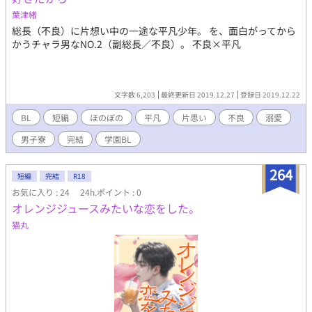
葉津緒
総長（不良）に片想い中の一途な平凡少年。 を、面白がってから
かうチャラ男なNO.2（副総長／不良）。 不良×平凡
文字数 6,203
最終更新日 2019.12.27
登録日 2019.12.22
BL
短編
ほのぼの
平凡
片思い
不良
溺愛
男子寮
完結
学園BL
264
短編
完結
R18
お気に入り : 24
24h.ポイント : 0
オレンジジュースみたいな恋をした。
猫丸