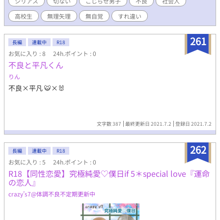
シリアス
切ない
こじらせ男子
不良
社会人
していた。 しかし、ある日──大空が、仲の良い男子を集めて、
高校生
無理矢理
無自覚
すれ違い
彼女とセックスした話をしているのを、聞いてしまう…… 傷心か
ら僕は、初めて『ミキ』さんとリアルで会い、自ら全てを捧げて
しまった。 その翌日の放課後。 他には誰もいない教室で。 僕は、
261
長編
連載中
R18
大空から…… ＊＊＊ こじらせ男子が、性や恋、愛に翻弄されつつ
お気に入り : 8
24h.ポイント : 0
も一歩前へ踏み出そうとする姿や、彼を取り巻く環境や周囲の人
不良と平凡くん
達と関わり合う事で、次第に見えてくる真実等、描いていけたら
と思っています。 全体的に、切ないストーリーとなっておりま
りん
す。 完結までに何度も加筆修正予定。 ご迷惑お掛けします。 ※ス
不良×平凡 🐯×🐰
ピンオフも御座います。 →『これは、バームクーヘンエンドか』
(台詞縛りコンテスト応募作品)
文字数 387
最終更新日 2021.7.2
登録日 2021.7.2
262
長編
連載中
R18
お気に入り : 5
24h.ポイント : 0
R18【同性恋愛】究極純愛♡僕日if 5＊special love『運命
の恋人』
crazy’s7@体調不良不定期更新中