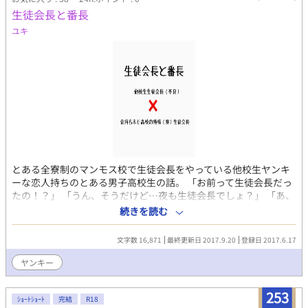
言葉と仕草で心を寄り添わせ始めるのだった。 イグゼル大公爵
生徒会長と番長
の兄ルキレシオン×人工生命体の弟ノークシス。血の繋がりのな
い兄弟の繰り広げる異世界ファンタジーBL小説。ハッピーエン
ユキ
ド、念のためＲ１５指定。１８禁になるかは未定です。 ※すぐ
くっ付きません。兄×弟。リバはありません。 ※「各話ぴった
り１０００文字にする」という鬼畜縛りプレイ実施中。
とある全寮制のマンモス校で生徒会長をやっている他校生ヤンキ
ーな恋人持ちのとある男子高校生の話。 「お前って生徒会長だっ
たの！？」 「うん、そうだけど…夜も生徒会長でしょ？」 「あ、
そういえばそうだったな…これってお前が前言ってたBLって奴？
続きを読む
俺たちの？」 「そうなるね、多分作者は不良×生徒会長のつもり
なんだけど、実際は生徒会長×生徒会長(他校)だよね…設定複雑
文字数 16,871
最終更新日 2017.9.20
登録日 2017.6.17
過ぎてこの先うまく話纏められるか不安だわ」 「せいとかいちょ
う×せいとかいちょう？？…なんかわかんねぇけど、作者がなん
ヤンキー
か色々やらかしてるってのはわかったわ」 「まぁそんなこんなで
お先真っ暗の生徒会長と番長(？)ですが、是非よろしくお願いし
253
ますm(__)m」 「なんか開始早々から絶望しか見えないんだが…
ｼｮｰﾄｼｮｰﾄ
完結
R18