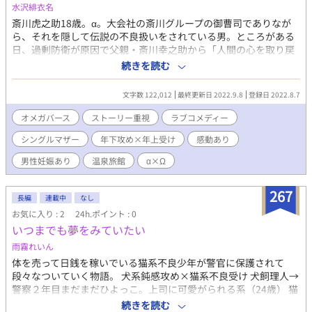
水沢緋衣名
従というよりは、とてもフラットな仲。ボケもツッコミもシリア
スも護衛もこなす万能な友人。 セダル……冥王。黄泉の国(あの
斎川虎之助18歳。α。大会社の斎川グループの御曹司でありなが
世・冥界)を治める闇の神。黒神赤眼。ナシェルを盲目的に愛する
ら、それを隠して伝説の不良扱いをされている男。ところがある
親バカな父上。
日、過剰防衛が原因で父親・斎川幸之助から「人間の心を取り戻
す迄は一人で生きていけ」と勘当を言い渡される。 けれど虎之助
続きを読む
の素行の悪さは有名で、都内では仕事が一切見付かれない状態で
あった。 血眼になって仕事を探していた虎之助は『嘉生館』とい
文字数 122,012
最終更新日 2022.9.8
登録日 2022.8.7
う旅館の住み込みのアルバイトを発見。 住み家も食事も提供され
る上に都内から離れられる旅館のバイトは、この時の虎之助には
オメガバース
ストーリー重視
ラブコメディー
とても都合がいい。 その仕事に乗った虎之助は、Ωなのにも関わ
シングルマザー
年下攻め×年上受け
感動あり
らず嘉生館で女将として働く穂波操に出逢い………？？ 性
描写(挿入あり)☆ 今回は運命の番的な要素は無く、割とストレ
男性妊娠あり
温泉旅館
α×Ω
ートなオメガバースになります。 この物語はフィクションで
す。実在の人物や団体などとは関係ありません。 大変長くなって
267
しまいましたが、楽しんでいただける方がおりましたら、何卒宜
長編
連載中
なし
しくお願い致します。
お気に入り : 2
24h.ポイント : 0
いつまでも夢をみていたい
雨霧れいん
体を売って日銭を稼いでいる猫系不良少年が警官に保護されて
段々なついていく物語。 犬系鈍感攻め×猫系不良受け 犬飼理人→
警察２年目まだまだひよっこ。上司に可愛がられる系（24歳） 猫
宮ソラ→ 未成年の癖に夜の街を歩く不良少年。メンタルボロボロ
続きを読む