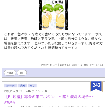
これは、色々なBLを考えて書いてみたものになっています！ 例え
ば、後輩×先輩、教師×不良少年、上司×自分のような、様々な
場面を揃えてます！ 思いついたら投稿していきまーす BL好きの方
は是非読んでみてください！ 感想待ってまーす♪
文字数 147,487
最終更新日 2022.1.6
登録日 2017.8.28
短編
BL
242
ｼｮｰﾄｼｮｰﾄ
完結
なし
お気に入り : 9
24h.ポイント : 0
【BL短編】再会の第二ボタン 〜陸と湊斗の場合〜
夕凪ゆな