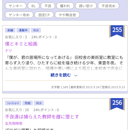
ヤンキー
BL
不良
襲われ
誘い受け
不良攻め
ヤンキー攻め
固定CP
やや無自覚
255
長編
連載中
R18
お気に入り : 3
24h.ポイント : 0
僕とキミと絵画
ナツ
『僕が、君の居場所になってあげる』 旧校舎の美術室に教室にも
寄らず入り浸り、ひたすらに絵を描き続ける少年、東雲冬夜。 そ
んな美術室に訪れた、喧嘩や悪い噂により孤立し本校舎で完全に
居場所を無くしてしまった不良、佐伯祐真。 二人が出会い、絵が
続きを読む
完成するまでのお話 ※先生×生徒の無理矢理な描写や、流血など
の表現を含みますので苦手な方はご注意ください ※初投稿な為、
文字数 1,589
最終更新日 2015.9.24
登録日 2015.9.23
読みにくいかもしれませんが…ご了承ください…
256
ｼｮｰﾄｼｮｰﾄ
完結
R18
お気に入り : 20
24h.ポイント : 0
不良達は捕らえた教師を雌に堕とす
五月雨時雨