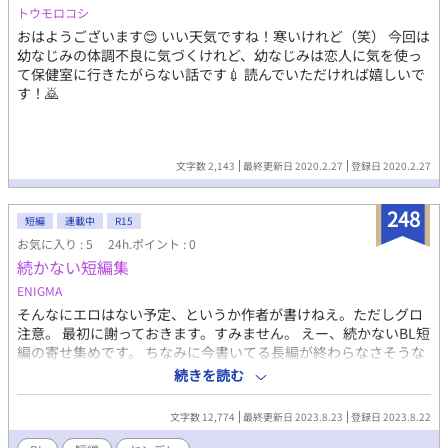
トウモロコシ
おはようございます😊 いい天気ですね！寒いけれど（笑） 今回は
幼なじみの体調不良に気づくけれど、幼なじみは恋人に気を使っ
て保健室に行きたがらない話です💉 読んでいただければ嬉しいで
す！🙇
文字数 2,143
最終更新日 2020.2.27
登録日 2020.2.27
248
短編
連載中
R15
お気に入り : 5
24h.ポイント : 0
続かない短編集
ENIGMA
そんなにエロはない予定、というか作者が書けねえ。ただしグロ
注意。 最初に謝っておきます。すみません。 えー、続かないBL短
編の寄せ集めです。 ちなみに今書いてる長編が終わらなさそうな
ので、もしかしたらこっちにこっそり加わってるかもしれませ
続きを読む
ん。 優等生×不良カプ狂いですよろしくお願いします。
文字数 12,774
最終更新日 2023.8.23
登録日 2023.8.22