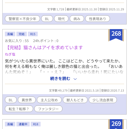
で病み気味。（15）
文字数 1,728
最終更新日 2025.11.30
登録日 2025.11.29
警察官×不良少年
BL
現代
病み
性表現あり
268
長編
完結
R15
お気に入り : 55
24h.ポイント : 0
【完結】猫さんはアイを求めています
ねぎ塩
気がついたら異世界にいた。 ここはどこか、どうやって来たか、
何を考える暇もなく俺は麗しき銀色の猫と出会った。 「おいあ
んた死ぬぞ！」 「・・・え？」 「いいから走れ！死にたいな
らここじゃないどっかで死ね！」 いやいや口わっる。 日本からや
続きを読む
ってきた大学生×見た目は天使、口調は不良な銀色獣人の克服ば
なし。 2021.5.18【完結しました】
文字数 49,179
最終更新日 2021.5.18
登録日 2020.7.13
BL
異世界
主人公攻め
獣人もどき
少し流血表現
転生？転移？
ファンタジー
269
長編
連載中
R18