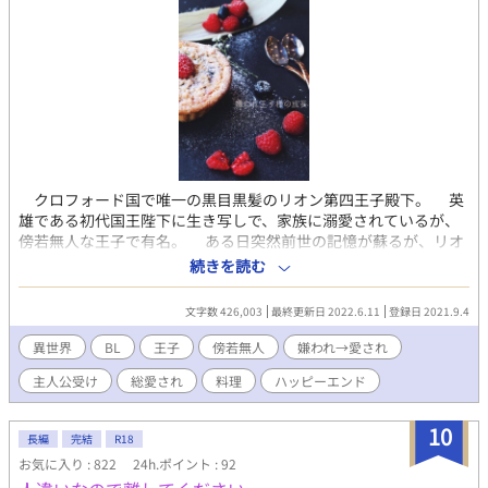
クロフォード国で唯一の黒目黒髪のリオン第四王子殿下。 英
雄である初代国王陛下に生き写しで、家族に溺愛されているが、
傍若無人な王子で有名。 ある日突然前世の記憶が蘇るが、リオ
ンとしての過去の記憶が薄れていた。 ブラコンの兄や、優しい
続きを読む
けど意地悪な専属侍従に嫌われないよう、大人しく生活すること
にした。 だが、自身が虐げていた美形の存在をすっかりと忘れ
文字数 426,003
最終更新日 2022.6.11
登録日 2021.9.4
ており、罪を償うために手作り料理を差し入れする。 態度を改
めることで、少しずつ周囲と打ち解けて行く。 ☆★☆ 別作品
異世界
BL
王子
傍若無人
嫌われ→愛され
の『紋章が舌に浮かび上がるなんて聞いてない』を執筆するきっ
主人公受け
総愛され
料理
ハッピーエンド
かけ？になった作品なので、多少似通った部分があります。 作
者が強気受けが好きなのでボツにしたのですが、暇潰しになれば
と投稿しました。 昔執筆したものなので、設定がゆるゆるです
10
長編
完結
R18
が、楽しんでいただけたら嬉しいです(❁ᴗ͈ˬᴗ͈)⁾⁾⁾ 男性のみの世
お気に入り : 822
24h.ポイント : 92
界。 ※ R-18 兄弟の絡み有り。