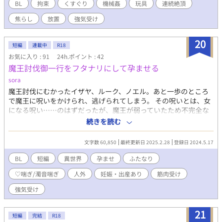
未南の番外編は今後リクエスト作品etc.に投稿するので、このシ
BL
拘束
くすぐり
機械姦
玩具
連続絶頂
リーズは完結にしました。
焦らし
放置
強気受け
20
短編
連載中
R18
お気に入り : 91
24h.ポイント : 42
魔王討伐御一行をフタナリにして孕ませる
sora
魔王討伐にむかったイザヤ、ルーク、ノエル。あと一歩のところ
で魔王に呪いをかけられ、逃げられてしまう。 その呪いとは、女
になる呪い……のはずだったが、魔王が弱っていたため不完全な
呪いに。 男性器の他に女性器がついている！？ ふたなりにされた
続きを読む
3人は、魔物に孕まされたら、よりつよい魔物が産まれてしまうと
孕まないようにしなければならないのに…… あらゆる魔物に犯さ
文字数 60,850
最終更新日 2025.2.28
登録日 2024.5.17
れつくす！ イザヤ(強気受) ルーク(クール受) ノエル(ショタ受) ク
リス(S攻) ジェイド(筋肉受) アーク(王子攻)
BL
短編
異世界
孕ませ
ふたなり
♡喘ぎ/濁音喘ぎ
人外
妊娠・出産あり
筋肉受け
強気受け
21
短編
完結
R18