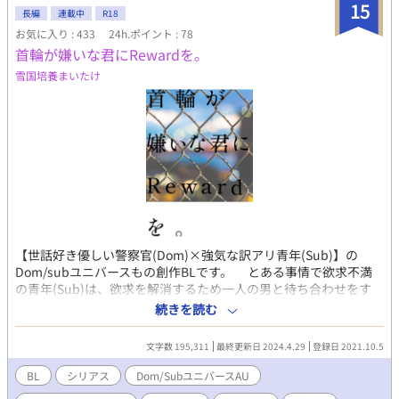
15
長編
連載中
R18
お気に入り : 433
24h.ポイント : 78
首輪が嫌いな君にRewardを。
雪国培養まいたけ
【世話好き優しい警察官(Dom)×強気な訳アリ青年(Sub)】の
Dom/subユニバースもの創作BLです。 とある事情で欲求不満
の青年(Sub)は、欲求を解消するため一人の男と待ち合わせをす
る。しかし、二人でホテルに入ろうとしたところを警官に囲まれ
続きを読む
てしまった。どうやらその男はある事件に関与していたらしい。
任意同行を求められ、青年も取り調べを受けることになった。取
文字数 195,311
最終更新日 2024.4.29
登録日 2021.10.5
り調べの最中、青年はダイナミクスの不調によってパニックに陥
ってしまう。取り調べを担当していた刑事・国近肇(Dom)は青年
BL
シリアス
Dom/SubユニバースAU
を助けようとする。初めは、警戒していた青年は国近の優しさに