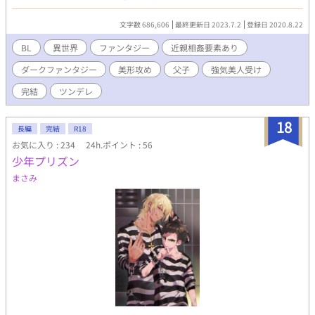
したナシェルは、自分を(性的に)躾けた王への複雑な感情に苦悩
する。 淫らに育てられた憎しみと、冥王の絶大な力を身に受けた
文字数 686,606
最終更新日 2023.7.2
登録日 2020.8.22
いという欲望。 愛憎に揺れるナシェルの行動が、やがて大きな騒
動を生むことになり…。 配下の魔族たちや天の神族も交えて展開
BL
異世界
ファンタジー
近親相姦要素あり
する、厄介な父子関係の行末は？ ――――以下注意書きなど。 ◆
ダークファンタジー
美形攻め
父子
強気美人受け
神族は不老ですが『不死ではない』世界観です。最上位種族とい
うだけで神らしい立派な行動は特にしません。 ギリシャ神話のよ
完結
ツンデレ
うに人間くさくて色々やらかす生身の神々です。 ・BL作品ですが
微NL要素あり。 ・メインは冥王×王子です。深い愛のある攻め×
18
ささくれ美人ツン受け ・途中で、攻めが複数人登場します、脇カ
長編
完結
R18
プも存在します。 ・シリアスで物語後半にかけて描写濃いめ。特
お気に入り : 234
24h.ポイント : 56
に第三部以降エロ多＆激しめです。 ・無理矢理、媚薬、拘束、モ
少年プリズン
ブ輪、３Ｐ、道具など。 ・本編四部構成の長編です。 ・完結済の
まさみ
作品をこちら用に直して載せます。 少年期編はこちら↓
https://www.alphapolis.co.jp/novel/701847579/251406114 ※
主人公は素行不良の青年神です。冒頭ささくれています(グレた原
因は過去編で)。前半、ダークサイドな主人公のBLらしからぬ言動
がある『不謹慎で非常識な』BL作品です。最終的には濃い父子BL
になります。 神族なので近親タブーは度外視、血縁関係が濃密で
す。カップリング問題作ですが深い愛情がテーマです。 表
紙:syuka様 ※泉界(せんかい)……黄泉の世界。あの世。泉下(大辞
泉より) ハイファンタジー/ダークファンタジー/≠魔王?/魔族/神
話/死神/近親/暗鬱/退廃/背徳/幻想/耽美/相姦/官能/快楽/美形攻め/
ツンデレ受け/強気受け/鬼畜/プチSM/ドS攻め/ドロドロ/禁断の恋/