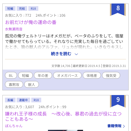
8
短編
完結
R18
お気に入り : 772
24h.ポイント : 106
お前だけが俺の運命の番
水無瀬雨音
孤児の俺ヴェルトリーはオメガだが、ベータのふりをして、宿屋
で働かせてもらっている。それなりに充実した毎日を過ごしてい
たとき、狼の獣人のアルファ、リュカが現れた。いきなりキスし
てきたリュカは、俺に「お前は俺の運命の番だ」と言ってきた。
続きを読む
オメガの集められる施設に行くか、リュカの屋敷に行くかの選択
を迫られ、抜け出せる可能性の高いリュカの屋敷に行くことにし
文字数 14,706
最終更新日 2019.4.5
登録日 2019.3.31
た俺。新しい暮らしになれ、意外と優しいリュカにだんだんと惹
かれて行く。 それなのにリュカが一向に番にしてくれないことに
BL
短編
年の差
オメガバース
体格差
強気受
不満を抱いていたとき、彼に婚約者がいることを知り……？ 『ロ
寡黙攻
獣人
マンチックな恋ならば』とリンクしていますが、読まなくても支
障ありません。頭を空っぽにして読んでください。 ふじょっしー
のコンテストに応募しています。
9
長編
連載中
R18
お気に入り : 3,607
24h.ポイント : 99
嫌われ王子様の成長 〜改心後、暴君の過去が役に立つ
こともある〜
ぽんちゃん
書籍情報