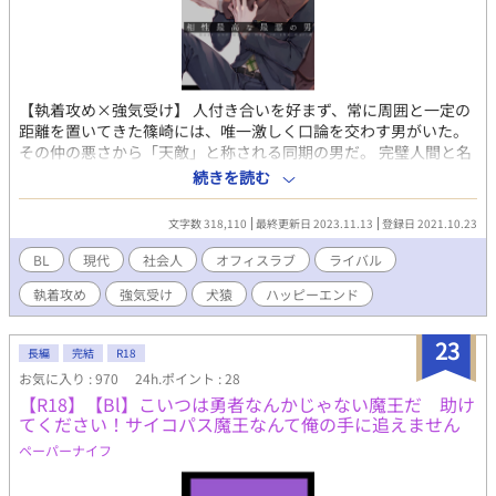
【執着攻め×強気受け】 人付き合いを好まず、常に周囲と一定の
距離を置いてきた篠崎には、唯一激しく口論を交わす男がいた。
その仲の悪さから「天敵」と称される同期の男だ。 完璧人間と名
高い男とは性格も意見も合わず、顔を合わせればいがみ合う日々
続きを読む
を送っていた。 ところがある日。 篠崎が人肌恋しさを慰めるた
め、出会い系サイトで男を見繕いホテルに向かうと、部屋の中で
文字数 318,110
最終更新日 2023.11.13
登録日 2021.10.23
は件の「天敵」月島亮介が待っていた。 「ど、どうしてお前がこ
こにいる⁉」「それはこちらの台詞だ…！」 一夜の過ちとして終
BL
現代
社会人
オフィスラブ
ライバル
わるかと思われた関係は、徐々にふたりの間に変化をもたらし、
執着攻め
強気受け
犬猿
ハッピーエンド
月島の秘められた執着心が明らかになっていく。 いつも嫌味を言
い合っているライバルとマッチングしてしまい、一晩だけの関係
で終わるには惜しいほど身体の相性は良く、抜け出せないまま囲
23
長編
完結
R18
われ執着され溺愛されていく話。小説家になろうに投稿した小説
お気に入り : 970
24h.ポイント : 28
の改訂版です。 合わせて漫画もよろしくお願いします。
【R18】【Bl】こいつは勇者なんかじゃない魔王だ 助け
（https://www.alphapolis.co.jp/manga/763604729/304424900）
てください！サイコパス魔王なんて俺の手に追えません
ペーパーナイフ