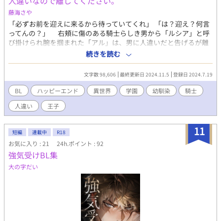
人違いなので離してください。
藤海さや
「必ずお前を迎えに来るから待っていてくれ」 「は？迎え？何言
ってんの？」 右頬に傷のある騎士らしき男から「ルシア」と呼
び掛けられ腕を掴まれた「アル」は、男に人違いだと告げるが離
して貰えない。男によれば「ルシア」は献身的に仕えていた婚約
続きを読む
者に傷つけられ、死ぬしかないと追い詰められた後、罪を着せら
れて行方不明らしい。成り行きで男と一夜を共にする事になった
文字数 98,606
最終更新日 2024.11.5
登録日 2024.7.19
「アル」だったが、翌朝何故か甘ったるい空気になり、男がおか
しな事を言いだしたので、とりあえず逃げることにした。 その
BL
ハッピーエンド
異世界
学園
幼馴染
騎士
道中、頭が残念な聖女や、話が通じない王子様と遭遇し、再び
人違い
王子
「ルシア」と呼び掛けられ……以下省略。 ◇過去(序章)→現在→
過去→現在の順に展開します。過去は学園モノです。堅物真面目
攻✕強気受。テキトー設定。ハッピーエンド。 ◇無理矢理、攻以
11
短編
連載中
R18
外との性的絡みがあります。 ◇主人公はかなり口が悪いです。一
お気に入り : 21
24h.ポイント : 92
応コメディです。 ◇ムーンライトノベルズにも投稿してます。
強気受けBL集
大の字だい