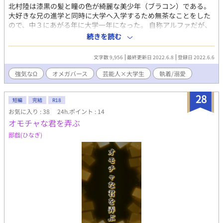
北村陸は漆黒の髪と瞳の色が綺麗な美少年（ブラコン）である。
大好きな兄の進学と同時に大学へ入学するため無茶なことをした
ので、中３にあがる年に大学一年になった。 自称アルファだが、
まだバース性が安定しない陸のことを、同じアルファの幼馴染は
続きを読む
求愛していて。 執着攻め（上位α）×強気受け（α（仮）→後天
Ω） 〇もう一つの運命の番 芸能人×大学生（陸の兄）も書きま
文字数 9,956
最終更新日 2022.6.8
登録日 2022.6.6
す。 ☆美貌のオメガは正体を隠すの主人公夫婦の次男カップルメ
インの短編。イチャイチャ、なれそめ補充話 ☆前作
強気なΩ
オメガバース
芸能人×大学生
執着/溺愛
https://www.alphapolis.co.jp/novel/355043923/438629718
28
短編
完結
R18
お気に入り : 38
24h.ポイント : 14
オモチャな君を弄ぶ
鄙戯(ひなぎ)