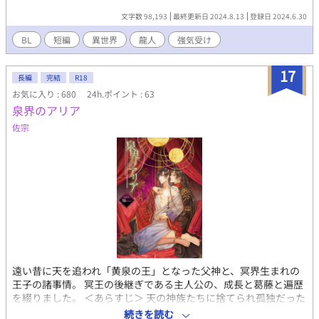
文字数 98,193
最終更新日 2024.8.13
登録日 2024.6.30
BL
短編
異世界
龍人
強気受け
17
長編
完結
R18
お気に入り : 680
24h.ポイント : 63
泉界のアリア
佐宗
遠い昔に天を追われ「黄泉の王」となった父神と、冥界生まれの
王子の諸事情。 冥王の後継ぎである主人公の、成長と葛藤と遍歴
を綴りました。 ＜あらすじ＞ 天の神族たちに捨てられ孤独だった
冥王は、妃神の忘れ形見・ナシェル王子を溺愛する。 しかし成長
続きを読む