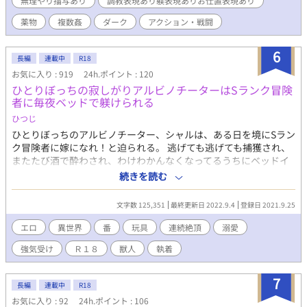
無理やり描写あり
調教表現あり躾表現ありお仕置表現あり
わいらしい。所長になついている。 若手弁護士 通称：信 弁護
士になりたての新人。見た目は色素の薄い美形だが、関西弁で話
薬物
複数姦
ダーク
アクション・戦闘
し、やくざ相手にメンチを切る。所長を慕っている。 やくざの構
成員 通称：若 周りから若と呼ばれる。若頭。信を気に入る。
6
長編
連載中
R18
お気に入り : 919
24h.ポイント : 120
ひとりぼっちの寂しがりアルビノチーターはSランク冒険
者に毎夜ベッドで躾けられる
ひつじ
ひとりぼっちのアルビノチーター、シャルは、ある日を境にSラン
ク冒険者に嫁になれ！と迫られる。 逃げても逃げても捕獲され、
またたび酒で酔わされ、わけわかんなくなってるうちにベッドイ
ン… 快楽で躾けられる… 朝まで、攻められ、敵わないとわかって
続きを読む
いても頑張って反抗する… 逃げて、追いかけられ、捕まって、ベ
ッドイン… そんな毎日を送っていた強気受けが屈服して嫁になる
文字数 125,351
最終更新日 2022.9.4
登録日 2021.9.25
までのお話です。 ストーリー性よりエロ重視です！ 〜絶対に屈服
しない、強気受けと、絶対に屈服させるスパダリ腹黒攻めを書き
エロ
異世界
番
玩具
連続絶頂
溺愛
たかっただけです… エロ多めです…苦笑 優しく、でも、容赦なく
強気受け
Ｒ１８
獣人
執着
襲われる快楽に、頑張ってあらがうも、最後は嫁になっちゃうん
ですが、…強気受けをたっぷり書きたかっただけです…m(_ _)m
※はエロシーン入ります。※が多いとエロシーンも多めです。最
7
長編
連載中
R18
大で※3個です。それでもよろしいという方はよろしくお願いしま
お気に入り : 92
24h.ポイント : 106
す。〜