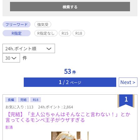
フリーワード
強気受
R指定
R指定なし
R15
R18
件
53
件
1
/ 2
Next
ページ
1
長編
完結
R18
お気に入り : 113
24h.ポイント : 2,864
【完結】「主人公ちゃんはそんなこと言わない！」とか
言ってくるモンペ王子がウザすぎる
影清