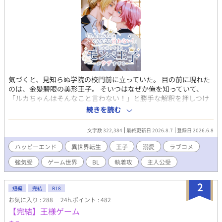
気づくと、見知らぬ学院の校門前に立っていた。 目の前に現れた
のは、金髪碧眼の美形王子。 そいつはなぜか俺を知っていて、
「ルカちゃんはそんなこと言わない！」と勝手な解釈を押しつけ
てくる。 どうやら俺は、BLゲームの主人公に転生したらしい。
続きを読む
だが俺は、そいつが愛する可憐な『ルカちゃん』ではない。 それ
なのに王子は、解釈違いだと騒ぎながら俺を守り、甘やかし、命
文字数 322,384
最終更新日 2026.8.7
登録日 2026.6.8
懸けの執着を向けてくる。 ウザい。うるさい。愛が重い。 推しと
現実の違いに戸惑うモンペ王子と、本人を見ろと言い続ける主人
ハッピーエンド
異世界転生
王子
溺愛
ラブコメ
公。 解釈違いから始まる、BLゲーム転生ラブコメ。 全61話。 ※
強気受
ゲーム世界
BL
執着攻
主人公受
ハッピーエンド ※暴力的表現は予告なく出てきます ※性的な表現
があるタイトルには※付 ※R-18は中盤から ※カップリングはメイ
ンのみ（王子×主人公）
2
短編
完結
R18
お気に入り : 288
24h.ポイント : 482
【完結】王様ゲーム