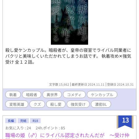
殺し愛ケンカップル。暗殺者が、皇帝の寝室でライバル同業者に
パクリと美味しくいただかれてしまうお話です。 執着攻め✕強気
受け 全１２話。
文字数 15,662
最終更新日 2024.11.11
登録日 2024.10.31
執着
暗殺者
異世界
コメディ
ケンカップル
変態英雄
クズ
殺し愛
強気受け
濃密BL
13
長編
完結
R18
お気に入り : 24
24h.ポイント : 85
職場の姫（♂）にライバル認定されたんだが 〜受け仲