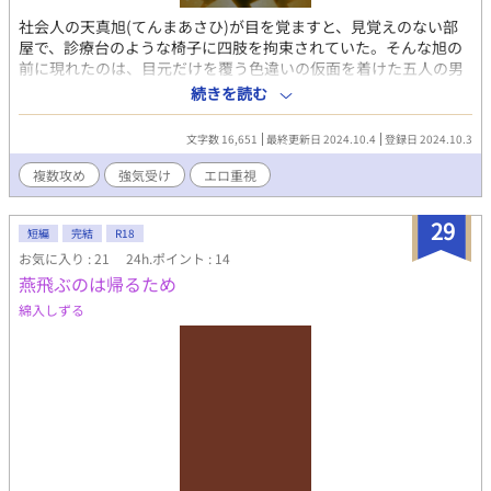
社会人の天真旭(てんまあさひ)が目を覚ますと、見覚えのない部
屋で、診療台のような椅子に四肢を拘束されていた。そんな旭の
前に現れたのは、目元だけを覆う色違いの仮面を着けた五人の男
達で……。 ※五人の攻め×強気受けです。 ※pixivにも公開してい
続きを読む
ます。 【登場人物の簡易プロフ】 ・天真旭(てんまあさひ) 24歳の
至って普通の社会人。 177cmの細マッチョ。黒髪。 キリッとした
文字数 16,651
最終更新日 2024.10.4
登録日 2024.10.3
眉毛が特徴の男前。 普段は明るく人懐っこいが、強気な一面もあ
る。 ・ジョーカー(仮名) 仮面集団のリーダー的存在。 186cmで着
複数攻め
強気受け
エロ重視
痩せするタイプ。黒髪。 30歳。誰に対しても敬語で話す。 実はア
ダルトグッズを作る会社の若き社長。 自分の体でもさまざまな媚
29
薬を試し過ぎた結果、耐性ができた。 ・スペード(仮名) 180cmの
短編
完結
R18
細身。茶髪。左耳にピアスをしている。 26歳の社会人(ジョーカ
お気に入り : 21
24h.ポイント : 14
ーの会社の社員)。 ・ダイヤ(仮名) 176cmの細マッチョ。襟足長
燕飛ぶのは帰るため
めの黒髪。 24歳の社会人(ジョーカーの会社の社員)。結構、力が
綿入しずる
強い。 ・クラブ(仮名) 170cmの細身。青のメッシュが入った黒
髪。 21歳の大学生。実はダイヤの弟。行為中は語尾に♡がつく。
・ハート(仮名) 184cmのマッチョ。焦げ茶色の髪。 29歳。ジョー
カーの右腕的存在。 口と態度は悪いが、意外と面倒見がいい。 ジ
ョーカーとは腐れ縁で、会社でも彼の右腕として秘書をしてい
る。 【注意事項とお願い】 ※この小説はフィクションです。実在
の人物や団体などとは一切、関係ありません。 ※筆者は作中の行
為を推奨しておりません。 ※好き嫌いがはっきり分かれる内容と
なっているので、閲覧は何でもアリの方のみでお願いします。