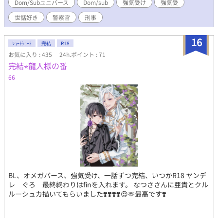
Dom/Subユニバース
Dom/sub
強気受け
強気受
徐々に心を開いていき――。 ※この作品は暴力、男女の性描写、
首絞め表現等を含みます。 ※この小説はpixiv、ムーンライトノベ
世話好き
警察官
刑事
ルズにも投稿しています。 ※感想いただけると大変励みになりま
す。感想欄、もしくは作者Twitterアカウントにマシュマロ開設し
16
ております。お気軽にお寄せください。
ｼｮｰﾄｼｮｰﾄ
完結
R18
お気に入り : 435
24h.ポイント : 71
完結⭐︎龍人様の番
66
BL、オメガバース、強気受け、一話ずつ完結、いつかR18 ヤンデ
レ ぐろ 最終終わりはfinを入れます。 なつささんに亜貴とクル
ルーシュカ描いてもらいました❣️❣️❣️❣️😍🫶最高です❣️