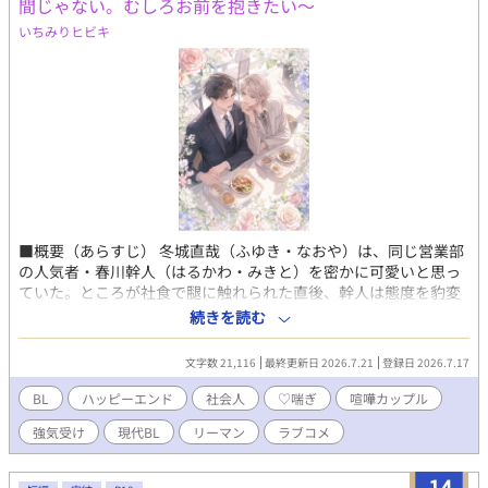
間じゃない。むしろお前を抱きたい〜
いちみりヒビキ
■概要（あらすじ） 冬城直哉（ふゆき・なおや）は、同じ営業部
の人気者・春川幹人（はるかわ・みきと）を密かに可愛いと思っ
ていた。ところが社食で腿に触れられた直後、幹人は態度を豹変
させ、「営業部の男は俺のものだ」と宣言する。自分を受け仲間
続きを読む
のライバルだと誤解しているらしい。そう思っていた直哉に、幹
人が突きつけた勝負は、なぜか自分を抱かせることだった。強気
文字数 21,116
最終更新日 2026.7.21
登録日 2026.7.17
な煽りはやがて♡喘ぎへ崩れ、敗北後の言い訳は、どう聞いても
愛の告白で――。勘違いから始まる職場喧嘩っぷるBL。 ■一言コ
BL
ハッピーエンド
社会人
♡喘ぎ
喧嘩カップル
メント 強気受けの♡陥落を浴びたい方へ ■タグ BL / ボーイズラ
強気受け
現代BL
リーマン
ラブコメ
ブ / 現代BL / 社会人 / リーマン 喧嘩っぷる / ラブコメ / 強気受け/
♡喘ぎ / ハッピーエンド ■AI活用 ・表紙（AIイラスト） ・会話テ
ンポ＆文章校正 ・タイトル/名前/タグ案
14