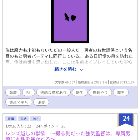
俺は魔力も才能もないただの一般人だ。勇者のお世話係という名
目のもと勇者パーティに同行している。 ある日記憶の泉を訪れた
際、俺は前世を思い出した。ここは生前よくプレイしていたRPG
ゲーム？ ということは…こいつは勇者になりすました魔王だ！俺
続きを読む
は魔王の暗殺を計画するが何故か執着されてしまって…。ピアス
バチバチ黒髪マッシュ美形鬼畜×平凡強気受け 注意 攻めはサイコ
文字数 46,657
最終更新日 2023.3.6
登録日 2023.1.24
パス 残酷なシーン、死ぬ・殺す・流血表現あり エロ多め 受けが
可愛そう 強引からの溺愛 鬼畜 無理やり 女装 目隠し拘
執着
BL
残酷な描写あり
転生
無理やり
魔王
束 青姦 何でもありな人向け リバなし 妊娠なし
美形×平凡
溺愛
24
長編
完結
R18
お気に入り : 22
24h.ポイント : 28
レンズ越しの獣欲 〜撮る側だった強気監督は、専属男
優に本性を暴かれる〜