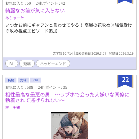
お気に入り : 50
24h.ポイント : 42
綺麗なお前が気に入らない
あちゃーた
いつかお前にギャフンと言わせてやる！ 高嶺の花攻め×強気受け
※攻め視点エピソード追加
文字数 10,714
最終更新日 2026.3.27
登録日 2026.3.19
BL
短編
ハッピーエンド
22
長編
完結
R18
お気に入り : 588
24h.ポイント : 35
相性最高な最悪の男 ～ラブホで会った大嫌いな同僚に
執着されて逃げられない～
柊 千鶴