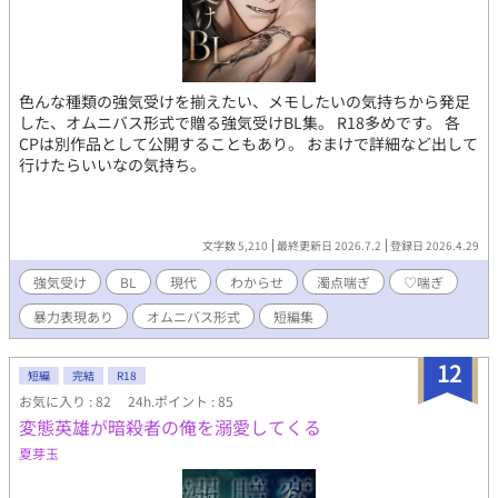
色んな種類の強気受けを揃えたい、メモしたいの気持ちから発足
した、オムニバス形式で贈る強気受けBL集。 R18多めです。 各
CPは別作品として公開することもあり。 おまけで詳細など出して
行けたらいいなの気持ち。
文字数 5,210
最終更新日 2026.7.2
登録日 2026.4.29
強気受け
BL
現代
わからせ
濁点喘ぎ
♡喘ぎ
暴力表現あり
オムニバス形式
短編集
12
短編
完結
R18
お気に入り : 82
24h.ポイント : 85
変態英雄が暗殺者の俺を溺愛してくる
夏芽玉