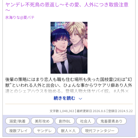
ヤンデレ不死鳥の恩返し～その愛、人外につき取扱注意
～
氷海りな@夏バテ
後輩の策略にはまり恋人も職も住む場所も失った国枝雷(28)は“幻
獣"といわれる人外と出会い、ひょんな事からワケアリ癖あり人外
達とのシェアハウスを始める。登場人物大体ヤバイ奴。 #人外×
人 #強気受け #ヤクザ #不死身 #荒事多め ※火、木、土日
続きを読む
投稿予定🆕️ ※巻き込まれ主人公だけど全然可憐じゃない。わりと
男らしい。腕っぷしも強い。でも人外相手は手に終えない(流石
文字数 1,048,363
最終更新日 2026.8.6
登録日 2024.5.22
に) ※タイトルに★が付いてるとイチャイチャ注意。 ※2026年、
また荒れます。主人公、強く生きて…。 2025.7 10000View突破
溺愛/執着
美形攻め
創作BL
社会人
鬼畜要素あり
感謝✨ 2025.12 20000View突破感謝✨ 2026.6 30000View突破
複数プレイ
ヤンデレ
獣人×人
現代ファンタジー
(*･ω･)*_ _)✨