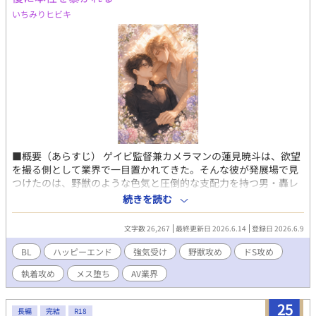
いちみりヒビキ
■概要（あらすじ） ゲイビ監督兼カメラマンの蓮見暁斗は、欲望
を撮る側として業界で一目置かれてきた。そんな彼が発展場で見
つけたのは、野獣のような色気と圧倒的な支配力を持つ男・轟レ
オ。専属男優としてスカウトしたはずのレオは、撮影のたびにレ
続きを読む
ンズ越しに暁斗の本性を射抜いてくる。撮る側だったはずの暁斗
は、やがて自分が今まで撮ってきた男たちと同じ顔をしているこ
文字数 26,267
最終更新日 2026.6.14
登録日 2026.6.9
とに気づく。抗うほど体はレオを求め、崩れるほど心は救われて
いく。性に溺れ、愛に肯定され、二人だけの作品へ辿り着くAV業
BL
ハッピーエンド
強気受け
野獣攻め
ドS攻め
界BL。 ■一言コメント 撮る側だった強気監督が、野獣男優に本
執着攻め
メス堕ち
AV業界
性を暴かれ、性と愛で救われるAV業界BL ■登場人物 蓮見暁斗
（はすみ・あきと）強気受け。ゲイビ監督兼カメラマン。 轟レオ
（とどろき・れお）野獣攻め。発展場出身の専属男優。 水野ヒカ
25
長編
完結
R18