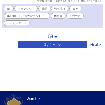
文字数 112,011
最終更新日 2023.1.14
登録日 2022.10.20
いるクラーリオ。 エリトと接触する時はもふもふの黒犬に姿を変
え、二人だけの至福の時を過ごしていた。 そしてついに、クラー
BL
ファンタジー
溺愛
強気受け
魔神
リオはエリトの住んでいる家を見つける。 そこで判明したエリト
第10回ＢＬ小説大賞エントリー
体格差
不憫受け
の不幸な境遇。 クラーリオは黙っていられなくなり、すべてを捧
げる甘やかし二重生活が始まる。 ＝＝＝＝＝＝＝ ご注意ポイン
ハッピーエンド
ト！ ※この話には前日譚があります 作品名「拾った犬は、魔神
様でした。」 前編が終わったあたりで読んで頂くのがおすすめで
すが、どのタイミングで読んでも、または読まなくても、支障が
53
件
ないように書いています ※クラーリオ（攻め）が最初からエリ
ト（受け）を溺愛しています。 攻めが受けに恋をする過程が好き
1
/ 2
Next
ページ
な方には、物足りない仕様となっております。ご注意を！ エリト
は強気受けです。言葉遣いも荒いですが、健気＆不憫受けです。
（R１８要素はなるべく話を分け、※印をつけます。苦手な方は読
み飛ばして下さい）
&arche