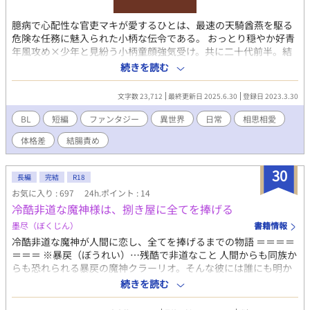
※18歳未満の方は閲覧しないでください。 ※小説の無断転載・無
断使用・自作発言も禁止です。 【追記】 閲覧・評価等、ありがと
臆病で心配性な官吏マキが愛するひとは、最速の天騎酋燕を駆る
うございます。 気が向いたら続編を書くかもしれないので、その
危険な任務に魅入られた小柄な伝令である。 おっとり穏やか好青
時はよければまたお付き合いいただけると幸いです。
年風攻め×少年と見紛う小柄童顔強気受け。共に二十代前半。結
婚二年目の夫婦のある日の話。とその後日談で養子を引き取った
続きを読む
後の話。 和風～中華風アジアン、創作生物なども出るファンタジ
ー。 ・タイトルに*がエロ有 ・社会的性差が少なく同性での交際
文字数 23,712
最終更新日 2025.6.30
登録日 2023.3.30
や結婚がある環境。性的にはやや開放的な国風。 ・関連作『こが
ねこう』
BL
短編
ファンタジー
異世界
日常
相思相愛
https://www.alphapolis.co.jp/novel/424291071/256726056
体格差
結腸責め
30
長編
完結
R18
お気に入り : 697
24h.ポイント : 14
冷酷非道な魔神様は、捌き屋に全てを捧げる
墨尽（ぼくじん）
書籍情報
冷酷非道な魔神が人間に恋し、全てを捧げるまでの物語 ＝＝＝＝
＝＝＝ ※暴戻（ぼうれい）…残酷で非道なこと 人間からも同族か
らも恐れられる暴戻の魔神クラーリオ。そんな彼には誰にも明か
していない秘密があった。 魔獣の素材を捌き、それを売って生活
続きを読む
する捌き屋エリト。その捌き屋に恋をしているのだ。 魔獣の討伐
を積極的に行い、エリトに会うことをだけを密かな楽しみにして