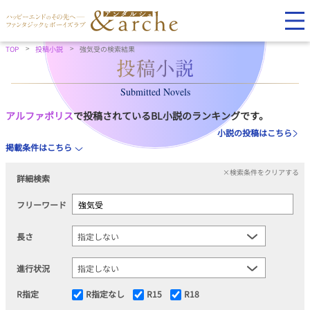
TOP
投稿小説
強気受の検索結果
Submitted Novels
アルファポリス
で投稿されているBL小説のランキングです。
小説の投稿はこちら
掲載条件はこちら
×検索条件をクリアする
詳細検索
フリーワード
長さ
進行状況
R指定
R指定なし
R15
R18