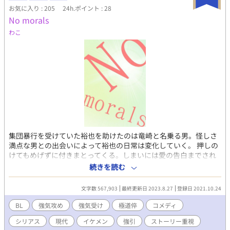
ル（みずの・ひかる）元アイドル男優。 ■タグ BL / R18 / 成人向
お気に入り : 205
24h.ポイント : 28
けBL / AV業界 / ゲイビ / 強気受け / 野獣攻め ドS攻め / 執着攻め /
No morals
スパダリ攻め / メス堕ち / ハッピーエンド ■AI活用 ・表紙（AIイ
ラスト） ・会話テンポ＆文章校正 ・タイトル/名前/タグ案 ■その
わこ
他 成人向け(R18)。ご注意下さい（表現は極力マイルドにしてい
ます）
集団暴行を受けていた裕也を助けたのは竜崎と名乗る男。怪しさ
満点な男との出会いによって裕也の日常は変化していく。 押しの
けてもめげずに付きまとってくる。しまいには愛の告白までされ
た。意向に反して深まる関係にいい加減うんざりしていたある
続きを読む
日、聞かされたのは竜崎の生まれが極道一家だという事実だっ
た。 極道倅×フリーター／強気攻め×強気受け しょうもない男た
文字数 567,903
最終更新日 2023.8.27
登録日 2021.10.24
ちの時々バイオレンスな恋物語 ヤ〇ザはそんなに出てきません。
【作品の無断使用厳禁】 この作品はアルファポリス以外では公開
BL
強気攻め
強気受け
極道倅
コメディ
いたしておりません。 他の創作サイトや動画サイト等、記載した
シリアス
現代
イケメン
強引
ストーリー重視
二箇所以外の媒体で公開されている同一内容の作品は、文章・音