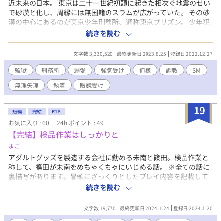
近未来の日本。 東京は二十一世紀初頭に起きた相次ぐ地震のせい
禁断愛/偏愛/紆余曲折/裏切り/拗らせ愛/NL要素あり
で砂漠と化し、周縁には無国籍のスラムが広がっていた。 その砂
漠の中心にあるのが東京少年刑務所、通称東京プリズン。 少年犯
罪の増加に頭を痛めた政府が半世紀前に設立した、入ったら二度
続きを読む
と出られないと言われる悪名高い刑務所。 それぞれの理由を抱え
て劣悪な刑務所に送りこまれた少年たちの群像劇。 （ＳＦ／バイ
文字数 3,330,520
最終更新日 2023.8.25
登録日 2022.12.27
オレンス／アクション／ＢＬ１８禁） （カプ傾向 寡黙包容攻め
×クール強気受け 美形俺様攻め×強気意地っ張り受け） 表紙：
監獄
刑務所
溺愛
強気受け
俺様
調教
SM
あさを（@asawo0）様
無理矢理
執着
眼鏡受け
19
短編
完結
R18
お気に入り : 60
24h.ポイント : 49
【完結】検品作業はしっかりと
まこ
アダルトグッズを製造する会社に勤める未南と篠田。検品作業と
称して、篠田が未南をめちゃくちゃにいじめる話。 ※全ての話に
裏描写があります。冒頭にざっくりとしたプレイ内容を記載して
いるので読めるものだけ読んでもらえれば幸いです。 含まれるプ
続きを読む
レイ内容 拘束/くすぐり/機械姦/玩具/連続絶頂/焦らし/放置/強気
受けetc. ※別シリーズ・リクエスト作品etc.のSpecial②CROSS
文字数 19,770
最終更新日 2024.1.24
登録日 2024.1.20
OVERにて、訓練・任務シリーズと世界線が交わりました。篠田×