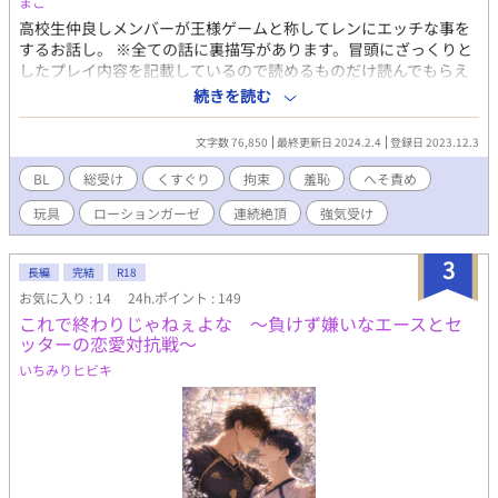
まこ
高校生仲良しメンバーが王様ゲームと称してレンにエッチな事を
するお話し。 ※全ての話に裏描写があります。冒頭にざっくりと
したプレイ内容を記載しているので読めるものだけ読んでもらえ
れば幸いです。 含まれるプレイ内容 総受/耳責/くすぐり/キス/拘
続きを読む
束/羞恥/フェラ/へそ責/玩具/乳首責/言葉責/挿入有/筆/焦らし/脇
舐/寸止/目隠/猿轡/ローションガーゼ/連続絶頂/前立腺責/イラマ/
文字数 76,850
最終更新日 2024.2.4
登録日 2023.12.3
バック/3P/視姦/口内指責/声我慢/ドライオーガズム/潮吹/強気受
etc. ※完結にしていますが、書きたくなったら突然番外編を書く
BL
総受け
くすぐり
拘束
羞恥
へそ責め
可能性があります。
玩具
ローションガーゼ
連続絶頂
強気受け
3
長編
完結
R18
お気に入り : 14
24h.ポイント : 149
これで終わりじゃねぇよな 〜負けず嫌いなエースとセ
ッターの恋愛対抗戦〜
いちみりヒビキ