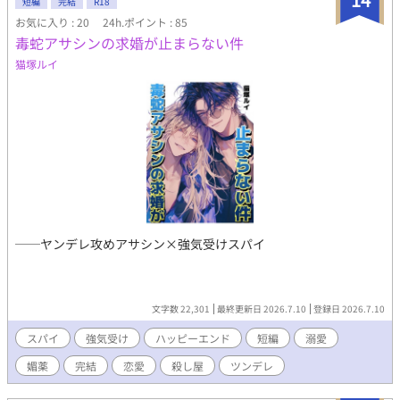
短編
完結
R18
お気に入り : 20
24h.ポイント : 85
毒蛇アサシンの求婚が止まらない件
猫塚ルイ
──ヤンデレ攻めアサシン×強気受けスパイ
文字数 22,301
最終更新日 2026.7.10
登録日 2026.7.10
スパイ
強気受け
ハッピーエンド
短編
溺愛
媚薬
完結
恋愛
殺し屋
ツンデレ