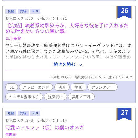
声等の表示方法に関わらず全て無断使用です。 人物像や物語の背
景、創作の意図をはじめ、無断使用によって作品のイメージが損
26
長編
完結
R18
なわれるリスクが高いことも想定されます。 見かけても閲覧・再
お気に入り : 520
24h.ポイント : 21
生等をなさいませんよう、皆様方のご協力を頂けると幸いです。
【完結】執着系幼馴染みが、大好きな彼を手に入れるた
タイトルや見出しは差し替えたうえで本編・本文に同一性が認め
めに叶えたい６つの願い事。
らる無断使用のケースもあるため、同様にご注意くださいませ。
※10年以上前に書いていた小説のため必要に応じて修正を加えて
高月 壬黎
おりますが、登場人物や組織名等基本設定に関しては一部を除き
ヤンデレ執着攻め×鈍感強気受け ユハン・イーグラントには、幼
変更しておりません。この物語はフィクションです。実在する人
い頃から共に過ごしてきた幼馴染みがいる。それは、天使のよう
物、団体とは一切関連がありません。 ※ストーリー上、反社会的
な美貌を持つミカイル・アイフォスターという男。 彼は公爵家の
な組織や集団に関する記述があります。暴力行為やその他の犯罪
嫡男として、いつも穏やかな微笑みを浮かべ、凛とした立ち振舞
続きを読む
行為を肯定する意図は一切ありません。 ※過去に書いて公開して
いをしているが、ユハンの前では違う。というのも、ミカイルは
いた範囲は114話までです。
実のところ我が儘で、傲慢な一面を併せ持ち、さらには時々様子
文字数 193,269
最終更新日 2025.5.22
登録日 2025.4.25
がおかしくなって頬を赤らめたり、ユハンの行動を制限してこよ
うとするときがあるのだ。 けれども、ユハンにとってミカイルは
BL
ハッピーエンド
執着
学園
ファンタジー
大切な友達。 だから彼のことを憎らしく思うときがあっても、な
ヤンデレ要素あり
強気受け
美形×平凡
んだかんだこれまで許してきた。 だというのに、どうやらミカイ
ルの気持ちはユハンとは違うようで‥‥‥‥？ そんな中、偶然出
会った第二王子や、学園の生徒達を巻き込んで、ミカイルの想い
27
短編
完結
R18
は暴走していく──── ※旧題「執着系幼馴染みの、絶対に叶え
お気に入り : 248
24h.ポイント : 14
たい６つの願い事。」
可愛いアルファ（仮）は僕のオメガ
竜鳴躍