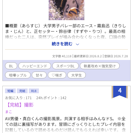
■概要（あらすじ） 大学男子バレー部のエース・霧島迅（きりし
ま・じん）と、正セッター・鈴谷律（すずや・りつ）。最高の相
棒だった二人は、突然プレイが噛み合わなくなった夜、口論の勢
いで一線を越える。翌日、嘘のように復調した二人は、身体も心
続きを読む
も結ばれたから強くなれたと確信する。甘すぎる「調整」を重
ね、恋まで勝負にしていく二人。ところが短期強化合宿で別々の
文字数 40,118
最終更新日 2026.8.2
登録日 2026.7.28
チームに分けられ、その特別な関係が大きく揺らぎ始める。 ■一
言コメント 最高のお前を、もっと見せろ。相棒同士のエロ甘スポ
BL
ハッピーエンド
スポーツBL
執着攻め×強気受け
ーツBL。 ■ タグ BL / R18 / 大学生 / スポーツBL / 男子バレー / 執
喧嘩ップル
甘々
♡喘ぎ
大学生
着攻め×強気受け / 親友 / 喧嘩ップル / 甘々 / ハッピーエンド / ♡
喘ぎ ■AI活用 ・表紙（AIイラスト） ・会話テンポ＆文章校正 ・
タイトル/名前/タグ案 ■作者コメント 成人向け（R15寄り）
4
短編
完結
R18
お気に入り : 171
24h.ポイント : 142
【完結】撮影
まこ
AV男優・真白くんの撮影風景。共演する相手はみんなドS。 ※全
ての話に裏描写があります。冒頭にざっくりとしたプレイ内容を
記載しているので読めるものだけ読んでもらえれば幸いです。 含