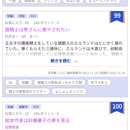
一途
幼馴染
シリアス
切ない恋
ヒューマンドラマ
合った昴は、ふたりから自分の知らない北斗のことを聞き、複雑
向いたら。
な思いを抱く。 その日の夜、昴のSNSに一通のメッセージが届
いていた。それは――死んだはずの北斗のアカウントから送られ
99
短編
完結
R18
たものだった。 「俺が死んだのは事故じゃない。誰かに殺された
お気に入り : 65
24h.ポイント : 0
んだ。犯人を見つけだしてほしい」 届くはずのない北斗からの
狼騎士は熊さんに癒やされたい
メッセージと、その中に記された内容に驚く昴だったが、「も
し、その内容が本当ならば、自分は北斗の無念を晴らさなければ
丸井まー（旧：まー）
ならない」と決意する。 そのまま実家に留まり、北斗の死の真
王太子の護衛騎士をしている狼獣人のエルランドはとにかく疲れ
相を探ることを決めた昴は、星司の勧めで彼のカフェ＆バーで短
ていた。漸くもらえた三連休に、エルランドは大喜びで、幼馴染
期バイトすることにした。 昴は、大人の魅力にあふれた星司
のフレデリクが経営している喫茶店兼バーへと向かった。 狼獣人
や、自分と同じように北斗へ好意を寄せていた宙と交友を深めな
✕熊系ぽっちゃり人間。 ※ムーンライトノベルズさんでも公開し
続きを読む
がら、徐々に北斗の死の真相に迫ろうとするが……。
ております。
文字数 7,772
最終更新日 2022.11.18
登録日 2022.11.18
BL
短編
狼獣人✕熊系ぽっちゃり人間
年下✕年上
騎士✕喫茶店のマスター
よしよしセックス
100
長編
連載中
R18
お気に入り : 22
24h.ポイント : 0
絵本作家は砂糖菓子の夢を見る
宮野愛理