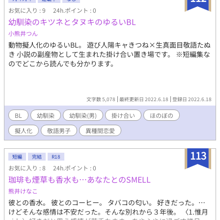
お気に入り : 9
24h.ポイント : 0
幼馴染のキツネとタヌキのゆるいBL
小熊井つん
動物擬人化のゆるいBL。 遊び人陽キャきつね×生真面目敬語たぬ
き 小説の副産物として生まれた掛け合い置き場です。 ※短編集な
のでどこから読んでも分かります。
文字数 5,078
最終更新日 2022.6.18
登録日 2022.6.18
BL
幼馴染
幼馴染(男)
掛け合い
ほのぼの
擬人化
敬語男子
異種間恋愛
113
短編
完結
R18
お気に入り : 8
24h.ポイント : 0
珈琲も煙草も香水も…あなたとのSMELL
熊井けなこ
彼との香水。 彼とのコーヒー。 タバコの匂い。 好きだった。…
けどそんな感情は不安だった。そんな別れから３年後。 〈1.惟月