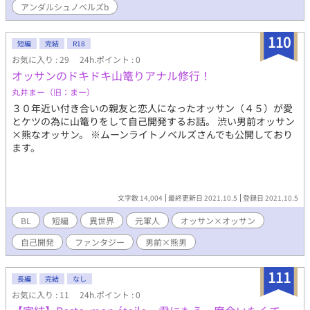
アンダルシュノベルズb
110
短編
完結
R18
お気に入り : 29
24h.ポイント : 0
オッサンのドキドキ山篭りアナル修行！
丸井まー（旧：まー）
３０年近い付き合いの親友と恋人になったオッサン（４５）が愛
とケツの為に山篭りをして自己開発するお話。 渋い男前オッサン
×熊なオッサン。 ※ムーンライトノベルズさんでも公開しており
ます。
文字数 14,004
最終更新日 2021.10.5
登録日 2021.10.5
BL
短編
異世界
元軍人
オッサン×オッサン
自己開発
ファンタジー
男前×熊男
111
長編
完結
なし
お気に入り : 11
24h.ポイント : 0