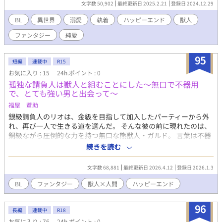
文字数 50,902
最終更新日 2025.2.21
登録日 2024.12.29
親が行方不明であり、心境は落ち込むものだったが、雪の上で瀕
死状態にあるフレイを救った人物が心の支えとなっていた。 フレ
BL
異世界
溺愛
執着
ハッピーエンド
獣人
イは親を探すため、エルディア王国にある魔法学園《マギア》に
ファンタジー
純愛
入学することを決める。 そこで出会った先輩が、どうしても自分
の過去を思い出させてしまい、フレイは胸が苦しくなる。この感
情が一体何なのか不器用ながらも探っていく。 少々ストーカー気
95
短編
連載中
R15
質な溺愛白熊先輩×臆病だけど純新無垢な猫ちゃんのお話の予定
お気に入り : 15
24h.ポイント : 0
です。 基本的にハッピーエンド予定です。ですが開始から少し重
孤独な請負人は獣人と組むことにした～無口で不器用
めの回想シーン入ります。 ※嘔吐、少スカ表現などあります。
で、とても強い男と出会って～
（予定です。）苦手な方は飛ばすか回れ右推奨です。 R18の話で
は※をつけます。 初投稿で文など乱れているかと思いますが読ん
福屋 蒼助
で頂けたら幸いです！ ※R18展開まだまだ先です！
銀級請負人のリオは、金級を目指して加入したパーティーから外
れ、再び一人で生きる道を選んだ。 そんな彼の前に現れたのは、
銅級ながら圧倒的な力を持つ無口な熊獣人・ガルド。 言葉は不器
用、常識も違う。それでも誠実でまっすぐなその背中は、孤独に
続きを読む
なれたリオの心を少しずつ揺らしていく。 獣害駆除の依頼を重ね
ながら、二人は信頼を積み上げていく…。 背中を預けられる相手
文字数 68,881
最終更新日 2026.4.12
登録日 2026.1.3
がいるという”安心”が、やがて特別な想いに変わっていくこと
を、まだリオは知らない。 R15は保険です。 短編と長編の境目が
BL
ファンタジー
獣人×人間
ハッピーエンド
分かりませんが、３章３０話程度になりそうです。 ♡や感想、応
援をいただけると、とても嬉しいです。
96
長編
連載中
R18
お気に入り : 76
24h.ポイント : 0