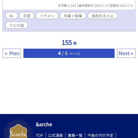
小さく勉強もパッとしない、、しかし彼の背中を追い続ける…一
文字数 1,362
最終更新日 2023.7.9
登録日 2023.7.9
樹の思いが届くことはあるのか？！
BL
恋愛
イケメン
先輩×後輩
高校生主人公
りとの話
155
件
Prev
4
/ 6
Next
ページ
&arche
TOP
公式漫画
書籍一覧
今後の刊行予定