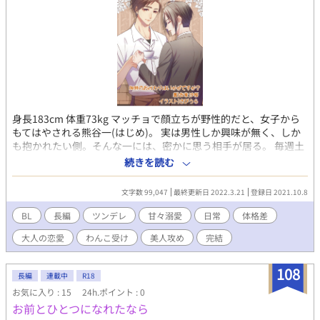
身長183cm 体重73kg マッチョで顔立ちが野性的だと、女子から
もてはやされる熊谷一(はじめ)。 実は男性しか興味が無く、しか
も抱かれたい側。そんな一には、密かに思う相手が居る。 毎週土
曜日の15時～16時。 窓際の1番奥の席に座る高杉に、1年越しの
続きを読む
片想いをしている。 自分より細身で華奢な高杉が、振り向いてく
れる筈も無く……。 ただ、拗れた感情を募らせるだけだった。 そ
文字数 99,047
最終更新日 2022.3.21
登録日 2021.10.8
んなある日、高杉に近付けるチャンスがあり……。
BL
長編
ツンデレ
甘々溺愛
日常
体格差
大人の恋愛
わんこ受け
美人攻め
完結
108
長編
連載中
R18
お気に入り : 15
24h.ポイント : 0
お前とひとつになれたなら