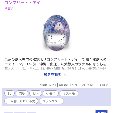
コンプリート・アイ
汽凪稔
東京の獣人専門の眼鏡店「コンプリート・アイ」で働く熊獣人の
ウェイトン。３年前、沖縄で出逢った犬獣人のヴァルに今も心を
奪われている。そんな彼に新店舗開店に伴う沖縄への出張が告げ
られた。想い出の地、沖縄でウェイトンはヴァルを再び求め、探
続きを読む
し始めるが……。 獣人BL小説です。
文字数 36,951
最終更新日 2024.10.29
登録日 2024.10.29
BL
恋愛
獣人
ケモノ
オスケモ
♂が書いたＢＬ小説
ファンタジー