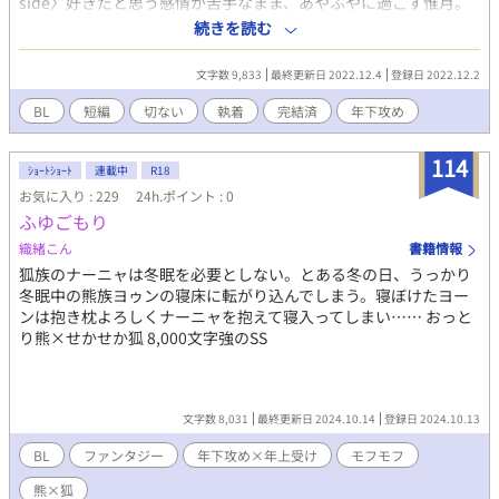
side〉好きだと思う感情が苦手なまま、あやふやに過ごす惟月。
アパレルデザイナーの惟月の所へ、同業で成功し始めた元恋人.海
続きを読む
勇が突然訪ねて来た。 〈2と3.海勇side〉恋人への感情を拗らせ
自分の嫉妬心に耐えきれず、恋人.惟月から逃げるように別れた海
文字数 9,833
最終更新日 2022.12.4
登録日 2022.12.2
勇。 惟月が講師としてやって来た時の出逢い、付き合っていた当
時の思い出、惟月の部屋へ突然押しかけた夜中〈1〉の続き。
BL
短編
切ない
執着
完結済
年下攻め
114
ｼｮｰﾄｼｮｰﾄ
連載中
R18
お気に入り : 229
24h.ポイント : 0
ふゆごもり
織緒こん
書籍情報
狐族のナーニャは冬眠を必要としない。とある冬の日、うっかり
冬眠中の熊族ヨゥンの寝床に転がり込んでしまう。寝ぼけたヨー
ンは抱き枕よろしくナーニャを抱えて寝入ってしまい…… おっと
り熊×せかせか狐 8,000文字強のSS
文字数 8,031
最終更新日 2024.10.14
登録日 2024.10.13
BL
ファンタジー
年下攻め×年上受け
モフモフ
熊×狐