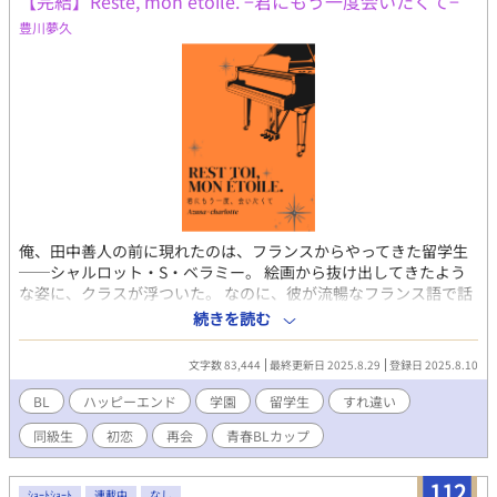
【完結】Reste, mon étoile. −君にもう一度会いたくて−
豊川夢久
俺、田中善人の前に現れたのは、フランスからやってきた留学生
──シャルロット・S・ベラミー。 絵画から抜け出してきたよう
な姿に、クラスが浮ついた。 なのに、彼が流暢なフランス語で話
しかけた相手は、クラスでも孤立気味の“大柄な熊”こと東雲梓
続きを読む
真。 初対面とは思えない距離感で近づくシャルロットと、あから
さまに面倒そうに返す東雲。 同じクラスで過ごすうち、二人の間
文字数 83,444
最終更新日 2025.8.29
登録日 2025.8.10
には何か過去があるのでは……と俺は感じ始める。 笑顔の裏に隠
された来日の理由。 触れられたくない東雲の過去。 そして、たっ
BL
ハッピーエンド
学園
留学生
すれ違い
た一つの旋律が二人を再び引き寄せていく──。
同級生
初恋
再会
青春BLカップ​
112
ｼｮｰﾄｼｮｰﾄ
連載中
なし