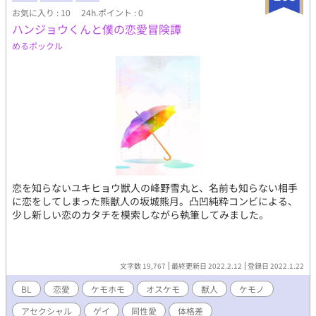
お気に入り : 10
24h.ポイント : 0
ハンジョウくんと僕の恋愛冒険譚
めるポックル
恋を知らないユキヒョウ獣人の峰野雪丸と、名前も知らない相手
に恋をしてしまった熊獣人の坂城熊月。凸凹純粋コンビによる、
少し新しい恋のカタチを模索しながら執筆してみました。
文字数 19,767
最終更新日 2022.2.12
登録日 2022.1.22
BL
恋愛
ケモホモ
オスケモ
獣人
ケモノ
アセクシャル
ゲイ
同性愛
体格差