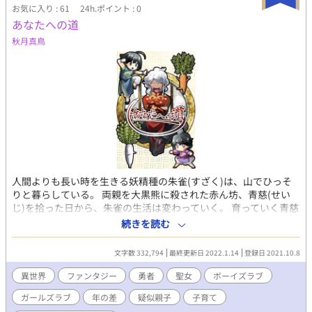
お気に入り : 61
24h.ポイント : 0
あなたへの道
秋月真鳥
人間よりも長い時を生きる妖精種の朱雀(すざく)は、山でひっそ
りと暮らしている。 両親を大黒熊に殺された赤ん坊、青慈(せい
じ)を拾った日から、朱雀の生活は変わっていく。 育っていく青慈
と、生活に加わる女性たち。 そこに赤ん坊の紫音(しおん)も加わ
続きを読む
った。 青慈は勇者、紫音は聖女と判明して、朱雀は魔王から二人
を守るために努力する。 これは、小さな青慈が朱雀の心を掴むま
文字数 332,794
最終更新日 2022.1.14
登録日 2021.10.8
での、あなたへの道。 魔王は軽く倒しつつ……。 ※一章で魔王は
倒します。 ※三章から恋愛パートです。
異世界
ファンタジー
勇者
聖女
ボーイズラブ
ガールズラブ
年の差
疑似親子
子育て