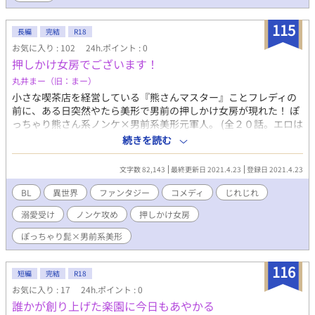
115
長編
完結
R18
お気に入り : 102
24h.ポイント : 0
押しかけ女房でございます！
丸井まー（旧：まー）
小さな喫茶店を経営している『熊さんマスター』ことフレディの
前に、ある日突然やたら美形で男前の押しかけ女房が現れた！ ぽ
っちゃり熊さん系ノンケ×男前系美形元軍人。 (全２０話。エロは
予告なしです。よろしくお願いいたします) ※ムーンライトノベル
続きを読む
ズさんでも公開しております。
文字数 82,143
最終更新日 2021.4.23
登録日 2021.4.23
BL
異世界
ファンタジー
コメディ
じれじれ
溺愛受け
ノンケ攻め
押しかけ女房
ぽっちゃり髭×男前系美形
116
短編
完結
R18
お気に入り : 17
24h.ポイント : 0
誰かが創り上げた楽園に今日もあやかる