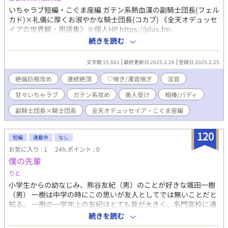
いちゃラブ短編・こぐま座編 ガテン系熱血漢の副騎士団長(フェル
カド)×礼儀に厚くお淑やかな騎士団長(コカブ) 《全天オデュッセ
イアの世界観・用語集》※個人HP https://plus.fm-
p.jp/u/odu88kitra/free?id=4 【あらすじ】 全天オデュッセイア・
続きを読む
最北の国、小熊国。 雪原の広がるこの国で騎士団の定期訓練が行
われようとしていた。 その前夜、雪蔵(かまくら)を造り就寝する
文字数 15,661
最終更新日 2025.2.26
登録日 2025.2.25
騎士達の中で、騎士団長と副騎士団長が共にする雪蔵は甘い空気
が漂っていて…… 世間では「極の双璧」と謳われる相棒同士の熱
絶倫巨根攻め
連続絶頂
♡喘ぎ/濁音喘ぎ
淫音
くてトロトロに甘い夜をお楽しみ下さい♥ ⚠️♡喘ぎ濁点喘ぎ淫音
甘々いちゃラブ
ガテン系攻め
美人受け
相棒/バディ
多めです。
副騎士団長×騎士団長
全天オデュッセイア・こぐま座編
120
短編
連載中
なし
お気に入り : 1
24h.ポイント : 0
僕の先輩
りと
小学生からの幼なじみ、熊谷友紀（男）のことが好きな颯田一樹
（男） 一樹は中学の時にこの思いが友人としてでは無いことだと
知る。 一樹の一学年上の友紀はとても背が大きく、名門高校に通
う高校2年生、バスケ部に入り今はエースとして活躍している。正
続きを読む
直言ってとてもモテる… そんな智樹のことが大好きな一樹は背が