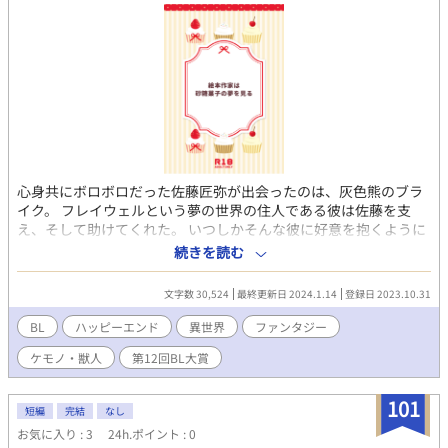
心身共にボロボロだった佐藤匠弥が出会ったのは、灰色熊のブラ
イク。 フレイウェルという夢の世界の住人である彼は佐藤を支
え、そして助けてくれた。 いつしかそんな彼に好意を抱くように
なるが、しかし佐藤には長年の夢である絵本作家の道も見えてき
続きを読む
て…… 熊×人間のファンタジーBLです。 獣人設定ですがケモノ寄
りですので悪しからず！（洋服は着ています）
文字数 30,524
最終更新日 2024.1.14
登録日 2023.10.31
BL
ハッピーエンド
異世界
ファンタジー
ケモノ・獣人
第12回BL大賞
101
短編
完結
なし
お気に入り : 3
24h.ポイント : 0