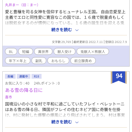
丸井まー（旧：まー）
愛と豊穣を司る女神を信仰するヒューナレル王国。 自由恋愛至上
主義でエロと同性愛に寛容なこの国では、１６歳で脱童貞もしく
は脱処女するのが慣例になっている。１６歳の誕生日を迎える兎
獣人のラヴィは、養父の友達からの紹介で、熊獣人ダイモンと初
続きを読む
体験をすることになった。 ちょっと気弱な兎獣人(１６歳)×おっ
とりマッチョな熊獣人(４１歳) ※兎耳つきとかではなく、兎頭の
文字数 29,769
最終更新日 2022.7.11
登録日 2022.7.9
毛だるまボディな感じの獣人です。マッチョ獣人受けです。 ふん
わり設定です。前編中編後編です。 ケモナー（心の同志）に捧げ
BL
短編
異世界
獣人受け
兎獣人×熊獣人
ます。 ※ムーンライトノベルズさんでも公開しております。
年下×年上
副乳
おもらし
前立腺責め
94
長編
連載中
R18
お気に入り : 40
24h.ポイント : 0
ある雪の降る日に
喜市
国境沿いの小さな村で平和に過ごしていたフレイ・ベレットーニ
はある雪の降る日、隣国がフレイの住むネピア国に奇襲を仕掛
け、村に発射した爆撃の爆風により飛ばされてしまう。 村は事実
上崩壊し、死傷者を多く出す大事件となった。フレイもその事件
続きを読む
の影響で実質戦争孤児扱いとなり、救助され治療を受けた街にあ
る孤児院に引き取られ、17歳の年までそこで過ごすことになる。