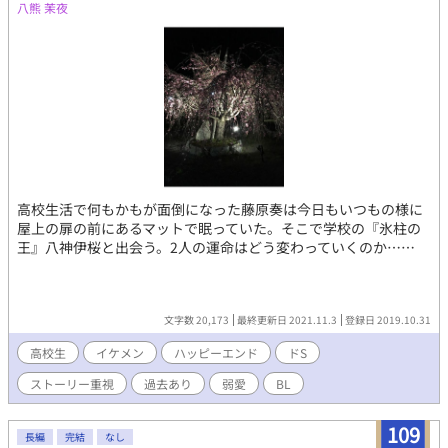
八熊 茉夜
高校生活で何もかもが面倒になった藤原奏は今日もいつもの様に
屋上の扉の前にあるマットで眠っていた。そこで学校の『氷柱の
王』八神伊桜と出会う。2人の運命はどう変わっていくのか……
文字数 20,173
最終更新日 2021.11.3
登録日 2019.10.31
高校生
イケメン
ハッピーエンド
ドS
ストーリー重視
過去あり
弱愛
BL
109
長編
完結
なし