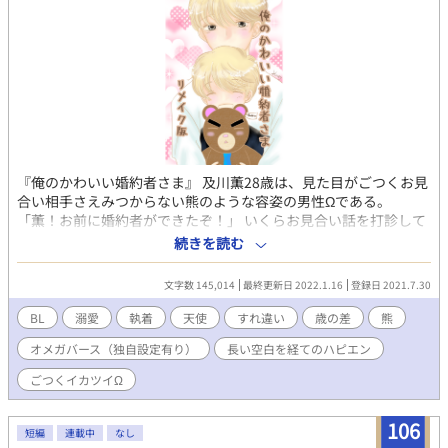
『俺のかわいい婚約者さま』 及川薫28歳は、見た目がごつくお見
合い相手さえみつからない熊のような容姿の男性Ωである。
「薫！お前に婚約者ができたぞ！」 いくらお見合い話を打診して
みても見合いの席にすら着く事もできなかったこの10年。なのに
続きを読む
婚約者ができた？ 混乱状態のままの薫の元に現れたのは――14歳
の天使だった。 🌸かわいい〇〇さまシリーズ🌸纏めていきます。
文字数 145,014
最終更新日 2022.1.16
登録日 2021.7.30
『俺のかわいい婚約者さま』『俺のかわいい幼馴染さま』 『僕の
かわいいこぐまさま』『もう少しだけ待っていて』 『俺のかわい
BL
溺愛
執着
天使
すれ違い
歳の差
熊
い婚約者さま・続』
オメガバース（独自設定有り）
長い空白を経てのハピエン
ごつくイカツイΩ
106
短編
連載中
なし