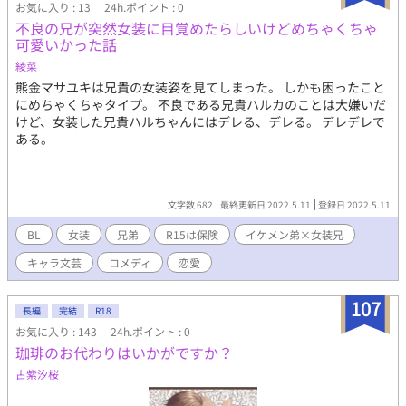
お気に入り : 13
24h.ポイント : 0
不良の兄が突然女装に目覚めたらしいけどめちゃくちゃ
可愛いかった話
綾菜
熊金マサユキは兄貴の女装姿を見てしまった。 しかも困ったこと
にめちゃくちゃタイプ。 不良である兄貴ハルカのことは大嫌いだ
けど、女装した兄貴ハルちゃんにはデレる、デレる。 デレデレで
ある。
文字数 682
最終更新日 2022.5.11
登録日 2022.5.11
BL
女装
兄弟
R15は保険
イケメン弟×女装兄
キャラ文芸
コメディ
恋愛
107
長編
完結
R18
お気に入り : 143
24h.ポイント : 0
珈琲のお代わりはいかがですか？
古紫汐桜