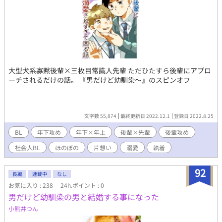
大型犬系寡黙後輩×三枚目常識人先輩 ただひたすら後輩にアプロ
ーチされるだけの話。 『男だけど幼馴染〜』のスピンオフ
文字数 55,874
最終更新日 2022.12.1
登録日 2022.8.25
BL
年下攻め
年下×年上
後輩×先輩
後輩攻め
社会人BL
ほのぼの
片想い
溺愛
執着
92
長編
連載中
なし
お気に入り : 238
24h.ポイント : 0
男だけど幼馴染の男と結婚する事になった
小熊井つん