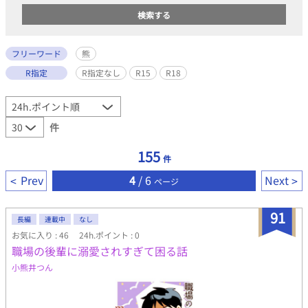
フリーワード
熊
R指定
R指定なし
R15
R18
件
155
件
Prev
4
/ 6
Next
ページ
91
長編
連載中
なし
お気に入り : 46
24h.ポイント : 0
職場の後輩に溺愛されすぎて困る話
小熊井つん