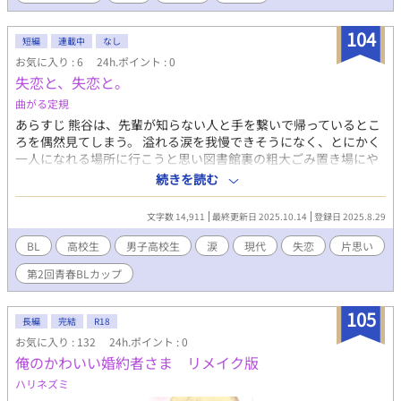
104
短編
連載中
なし
お気に入り : 6
24h.ポイント : 0
失恋と、失恋と。
曲がる定規
あらすじ 熊谷は、先輩が知らない人と手を繋いで帰っているとこ
ろを偶然見てしまう。 溢れる涙を我慢できそうになく、とにかく
一人になれる場所に行こうと思い図書館裏の粗大ごみ置き場にや
って来た。 熊谷が一人で泣いていると、知らない生徒がやって来
続きを読む
た。どうやら熊谷に気づかない様子のその生徒。そして、そのま
ま涙を流し始めた。 □ 登場人物 熊谷 (クマ) 宇佐木 (ウサギ) 先
文字数 14,911
最終更新日 2025.10.14
登録日 2025.8.29
輩 アイツ 失恋した男子高校生二人が偶然出会い、そこから互いに
痛みを分かち合い乗り越えていくストーリーです。 青春カップに
BL
高校生
男子高校生
涙
現代
失恋
片思い
エントリーします。 よろしくお願いいたします。
第2回青春BLカップ
105
長編
完結
R18
お気に入り : 132
24h.ポイント : 0
俺のかわいい婚約者さま リメイク版
ハリネズミ