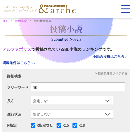
TOP
投稿小説
熊の検索結果
Submitted Novels
アルファポリス
で投稿されているBL小説のランキングです。
小説の投稿はこちら
掲載条件はこちら
×検索条件をクリアする
詳細検索
フリーワード
長さ
進行状況
R指定
R指定なし
R15
R18