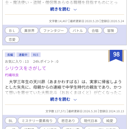
士・魔法使い・盗賊・僧侶等あらゆる職種を目指すものにとっ
て、うってつけの教育機関なのである。 ブレイブの男子学生の
続きを読む
一人クレッシェ・ソプラはいわゆる落ちこぼれであった。体力も
知力も並以下、校内のクエストや授業で必要以上の単位が取れ
文字数 14,467
最終更新日 2020.5.29
登録日 2020.5.24
ず、退学寸前の状態だった。彼の幼く可愛い顔立ち、声変わりし
ていない女の子の声のせいで馬鹿にされることもしばしばあっ
ＢＬ
異世界
ファンタジー
バトル
合唱
冒険
た。 ある日、クレッシェ・ソプラが一人でいたところ、男子生
恋愛
徒達に襲われた。犯される寸前の状況でノクターン・ベースとい
う男子学生が助けにやってきた。 ノクターン・ベースは見返り
に校内の合唱団へ入ることを強制した。ブレイブはそこで歌術と
98
長編
連載中
R15
いう歌を魔法にする歌術士の存在を知った。幼い頃より祖父から
お気に入り : 13
24h.ポイント : 0
教わった歌のおかげで、彼は才能を覚醒させていくのであった。
シリウスをさがして
基本はファンタジーベースのストーリーですが、筆者の合唱経
験による知識と、どぎついＲ１８描写も混ぜていく予定です。
朽縄咲良
まずは様子見で六話程毎日投稿していきます。読まれるかどうか
大学三年生の天川昴（あまかわすばる）は、実家に帰省しよう
かなり不安ですが……。 20.05.24 第一話投稿しました。ヒロイ
とした矢先に、母親からの連絡で中学生時代の親友であり、かつ
ン♂のレイポ場面からはじまるとは…… 20.05.25 第二話投稿し
て想いを寄せていた大熊北斗（おおくまほくと）が亡くなったこ
ました。需要あるか分かりませんが、女装子♂大好物です。
とを知らされる。 葬儀に参列した昴は、北斗の妹である大熊七
続きを読む
20.05.26 第三話投稿しました。 20.05.27 第四話投稿しまし
星（おおくまななせ）から、彼が急性アルコール中毒で亡くなっ
た。初の戦闘回です。みんなの知っている歌？が魔法になりまし
た事を知り、酒を嫌っていた北斗が酒を飲んだことに対して、疑
た。さて、次はR18回となります。 20.05.28 第五話を投稿しま
文字数 127,571
最終更新日 2026.5.30
登録日 2024.10.13
念を持った。 葬儀会場で、高校時代に北斗の親友だったという
した。 なぜ、メインキャラの濡れ場よりも先に、脇役の熊の濡
望月宙（もちづきそら）や、北斗のアルバイト先の喫茶店の店主
BL
ミステリー要素有り
悲恋あり
現代日本
純愛
れ場をかいたのか。 そして田亀源五●先生の雄雄しい絵が欲し
で、彼と恋人関係だったという青井星司（あおいせいじ）と知り
くなるR18回です。 20.05.29 第六話投稿しました。続きは気が