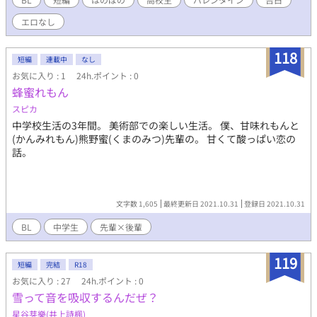
エロなし
118
短編
連載中
なし
お気に入り : 1
24h.ポイント : 0
蜂蜜れもん
スピカ
中学校生活の3年間。 美術部での楽しい生活。 僕、甘味れもんと
(かんみれもん)熊野蜜(くまのみつ)先輩の。 甘くて酸っぱい恋の
話。
文字数 1,605
最終更新日 2021.10.31
登録日 2021.10.31
BL
中学生
先輩×後輩
119
短編
完結
R18
お気に入り : 27
24h.ポイント : 0
雪って音を吸収するんだぜ？
星谷芽樂(井上詩楓)