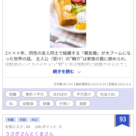
2×××年、同性の友人同士で結婚する『親友婚』が大ブームにな
った世界の話。 主人公（受け）の“瞬介”は家族の罠に嵌められ、
幼馴染のハイスペイケメン“彗”と半ば強制的に結婚させられてし
まう。 受けは攻めのことをずっとただの幼馴染だと思っていた
続きを読む
が、結婚を機に少しずつ特別な感情を抱くようになっていく。 美
形気だるげ系攻め×平凡真面目世話焼き受けのほのぼのBL。 漫画
文字数 86,741
最終更新日 2023.9.24
登録日 2022.6.4
作品もございます。
短編
美形×平凡
ほのぼの
平凡受け
社会人BL
BL
幼馴染
結婚
片想い
溺愛
93
短編
完結
R18
お気に入り : 84
24h.ポイント : 0
うさぎさんとくまさん