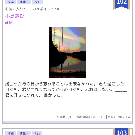
102
長編
連載中
なし
お気に入り : 1
24h.ポイント : 0
小鳥遊び
朝熊
出会ったあの日から忘れることは出来なかった。 君と過ごした
日々も、君が居なくなってからの日々も、忘れはしない。 _____
君を好きになれて、 良かった。
文字数 1,980
最終更新日 2017.1.5
登録日 2017.1.4
103
短編
連載中
R18