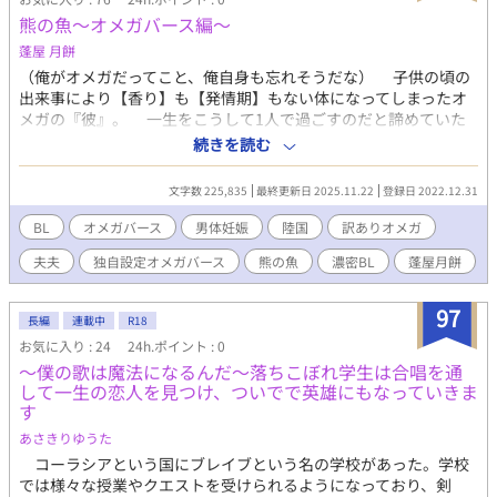
熊の魚〜オメガバース編〜
蓬屋 月餅
（俺がオメガだってこと、俺自身も忘れそうだな） 子供の頃の
出来事により【香り】も【発情期】もない体になってしまったオ
メガの『彼』。 一生をこうして1人で過ごすのだと諦めていた
彼は、ある日何故か目を惹かれる1人の男に出逢う。 その男に
続きを読む
世話を焼かれるうち、いつしか会って話をすることが楽しみにな
っていく彼。 （あぁっ！もう、とにかく好きだって言いたい！だ
文字数 225,835
最終更新日 2025.11.22
登録日 2022.12.31
っていつの間にかこんなにも好きになっちゃったんだ） 男がア
ルファかベータか、それともオメガかも分からないまま惹かれて
BL
オメガバース
男体妊娠
陸国
訳ありオメガ
いく彼は、ある日突然忘れ去っていた自らの【香り】を思い出
夫夫
独自設定オメガバース
熊の魚
濃密BL
蓬屋月餅
す。 「え…これ、俺の…」 ※こちらは『熊の魚』のオメガバース
編です。 ※第3話に暴力的なシーンがございます。苦手な方はご注
意ください。
97
長編
連載中
R18
お気に入り : 24
24h.ポイント : 0
～僕の歌は魔法になるんだ～落ちこぼれ学生は合唱を通
して一生の恋人を見つけ、ついでで英雄にもなっていきま
す
あさきりゆうた
コーラシアという国にブレイブという名の学校があった。学校
では様々な授業やクエストを受けられるようになっており、剣