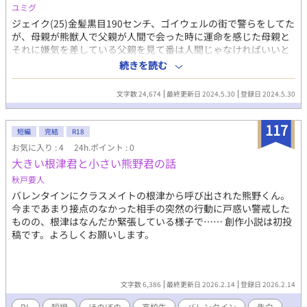
ユミグ
ジェイク(25)金髪黒目190センチ、ゴイウェルの街で警らをしてた
が、母親が熊獣人で父親が人間で会った時に運命を感じた母親と
それに嫌気を差している父親を見て番は人間じゃなければいいと
願っていた、父が失踪して母が狂ったように職場に訪ねてくるよ
続きを読む
うになり嫌気が差して移動願いを出した街ベイウィンティアに人
間の番がいて絶望と共に本能が出てしまい押し倒すが嫌悪もしな
文字数 24,674
最終更新日 2024.5.30
登録日 2024.5.30
い番を不審に思い尋ねるが・・・親を見て番に執着するのが臆病
になっていた獣人と、無関心に見える人間の男との番のすゝめ
117
━━━エロは最後だけ、本番なし
短編
完結
R18
お気に入り : 4
24h.ポイント : 0
大きい根津君と小さい熊野君の話
秋戸要人
バレンタインにクラスメイトの根津から呼び出された熊野くん。
今まであまり接点のなかった相手の突然の行動に戸惑い警戒した
ものの、根津はなんだか緊張している様子で…… 創作小説は初投
稿です。よろしくお願いします。
文字数 6,386
最終更新日 2026.2.14
登録日 2026.2.14
BL
短編
ほのぼの
高校生
バレンタイン
告白