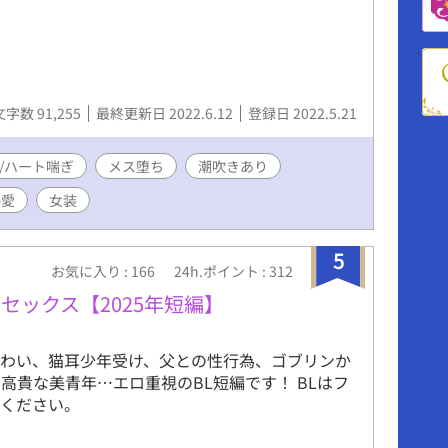
文字数 91,255
最終更新日 2022.6.12
登録日 2022.5.21
/ハート喘ぎ
メス堕ち
潮吹きあり
溺愛
女装
5
お気に入り : 166
24h.ポイント : 312
セックス【2025年短編】
ぐわい、猫耳少年受け、父との性行為、ゴブリンか
高貴な美青年…エロ重視のBL短編です！ BLはフ
でください。