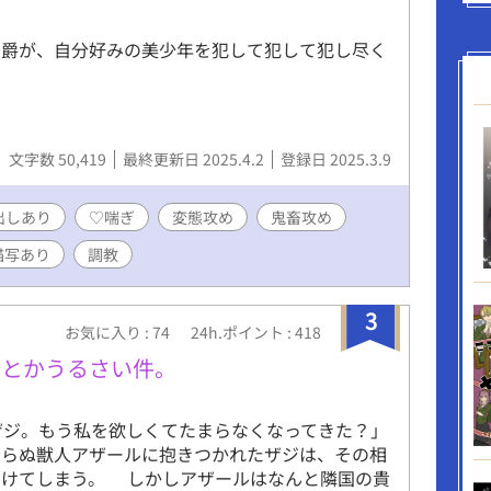
公爵が、自分好みの美少年を犯して犯して犯し尽く
文字数 50,419
最終更新日 2025.4.2
登録日 2025.3.9
出しあり
♡喘ぎ
変態攻め
鬼畜攻め
描写あり
調教
3
お気に入り : 74
24h.ポイント : 418
だとかうるさい件。
「ザジ。もう私を欲しくてたまらなくなってきた？」
らぬ獣人アザールに抱きつかれたザジは、その相
つけてしまう。 しかしアザールはなんと隣国の貴