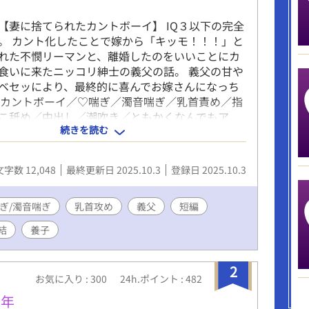
【妻に捨てられたカントボーイ】 IQ３以下の完全
。 カント化したことで嫁から「キッモ！！！」と
れた不憫リーマンと、離婚したのをいいことにカ
食いに来たニッコリ紳士の義父の話。 義父の甘や
ベセッにより、最終的に喜んでお嫁さんになっち
 カントボーイ／♡喘ぎ／濁音喘ぎ／乳首責め／指
こ舐め／中出し／潮吹き／ともかくなんでもア
続きを読む
文字数 12,048
最終更新日 2025.10.3
登録日 2025.10.3
ぎ/濁音喘ぎ
乳首攻め
義父
短編
結
養子
2
お気に入り : 300
24h.ポイント : 482
少年