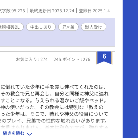
文字数 95,225
最終更新日 2025.12.24
登録日 2025.1.4
近親相姦BL
中出しあり
兄✕弟
獣人受け
6
お気に入り : 274
24h.ポイント : 276
腹に倒れていた少年に手を差し伸べてくれたのは、
はその教会で兄と再会し、自分と同様に神父に連れ
らすことになる。与えられる温かいご飯やベッド。
く神の使いだった。その教会には特別な「教えの
会った少年は、そこで、穢れや神父の役目について
でのプレイ、兄弟での性的な触れ合いがあります。
、本番はありません。基本は和姦ですが、強姦する
続きを読む
タ）。メインは神父×ショタです。メリバ風味。閲