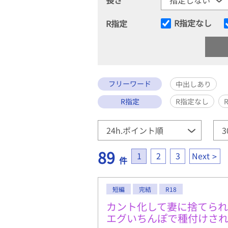
R指定なし
R指定
フリーワード
中出しあり
R指定
R指定なし
89
1
2
3
Next
件
短編
完結
R18
カント化して妻に捨てら
エグいちんぽで種付けさ