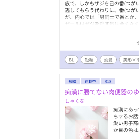
族で、しかもザジを己の番(つが
逃してもらう代わりに、番(つが
が、内心では「男同士で番とか
ザールはザジを逃す気は全くなく
です。 連載にするか迷っていま
BL
短編
溺愛
美形×
短編
連載中
R18
痴漢に勝てない肉便器の
しゃくな
痴漢にあっ
ちするお話
愛い男子高
か目の色は