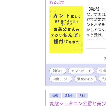
あるぷす
【義父】×
なアホエロ
秒で離婚さ
ント息子を
かしドスケ
ゃう受け。
マン／ま〇
リ。
創作BL
カントボーイ
♡喘
中出しあり
潮吹きあり
完
長編
連載中
R18
変態ショタコン公爵と美