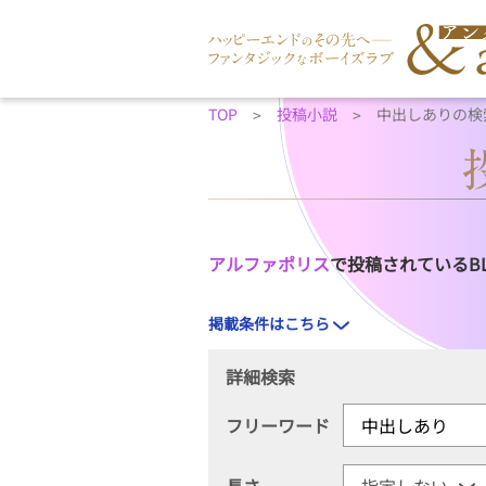
TOP
投稿小説
中出しありの検
アルファポリス
で投稿されているB
掲載条件はこちら
詳細検索
フリーワード
長さ