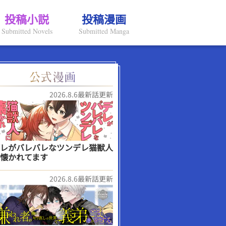
投稿小説
投稿漫画
Submitted Novels
Submitted Manga
2026.8.6最新話更新
レがバレバレなツンデレ猫獣人
懐かれてます
2026.8.6最新話更新