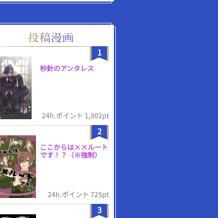
1
秒針のアンタレス
24h.ポイント 1,902pt
2
ここからは××ルート
です！？（※強制）
24h.ポイント 725pt
3