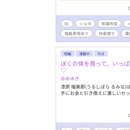
覧にはご注意ください。 （R-1
理、フェラ、攻めフェラ、飲精
交、メスイキ、中出し、結腸責
BL
ショタ
常識改変
強姦表現あり
快楽堕ち
濃
短編
連載中
R18
ぼくの体を買って、いっぱ
♡
ゆめゆき
漆原 瑠美那(うるしばら るみな
手にお金と引き換えに激しいセ