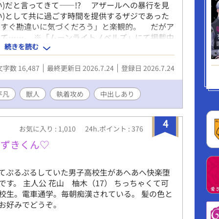
い)だと言ってきて——!? アザールへの暴行を見
い)として共に過ごす時間を提供するザジであった
、すぐ勘違いに気づくだろう」と楽観的。 だがア
て……。 ※「ムーンライトノベルズ」にて掲載中
続きを読む
すのでとりあえず短編として投稿します。
文字数 16,487
最終更新日 2026.7.24
登録日 2026.7.24
平凡
獣人
執着攻め
中出しあり
4
お気に入り : 1,010
24h.ポイント : 376
ゆずきくん♡
てぷるぷるしていた男子高校生があへあへ快楽堕
です。 主人公 花山 柚木（17） ちっちゃくて可
校生。電車通学。毎朝痴漢されている。 髪の色と
お好みでどうぞ。