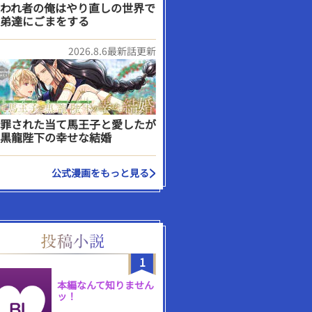
われ者の俺はやり直しの世界で
弟達にごまをする
2026.8.6最新話更新
罪された当て馬王子と愛したが
黒龍陛下の幸せな結婚
公式漫画をもっと見る
1
本編なんて知りません
ッ！