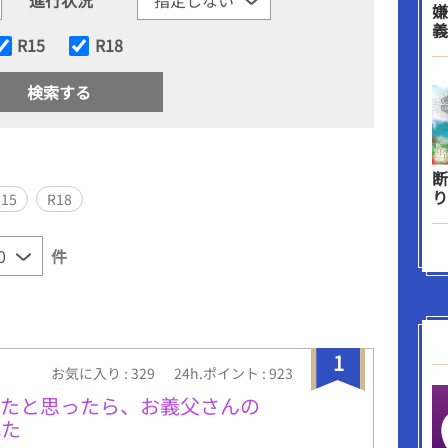
嫌
義
R15
R18
断
り
R15
R18
件
1
お気に入り : 329
24h.ポイント : 923
れたと思ったら、お義父さんの
れた