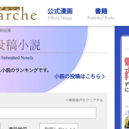
公式漫画
書籍
Official Manga
Published Books
索結果
Submitted Novels
L小説のランキングです。
小説の投稿はこちら
デ
に
×検索条件をクリアする
進行状況