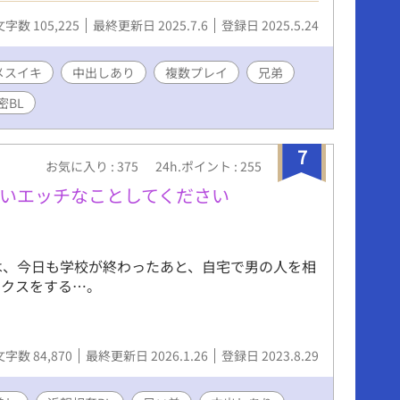
8シーンの内容） 常識改変、複数プレイ、射精管
文字数 105,225
最終更新日 2025.7.6
登録日 2025.5.24
、小スカ、貞操帯、腸内洗浄、肛門拡張、肛門性
め、快楽堕ち。
メスイキ
中出しあり
複数プレイ
兄弟
密BL
7
お気に入り : 375
24h.ポイント : 255
いエッチなことしてください
)は、今日も学校が終わったあと、自宅で男の人を相
ックスをする…。
文字数 84,870
最終更新日 2026.1.26
登録日 2023.8.29