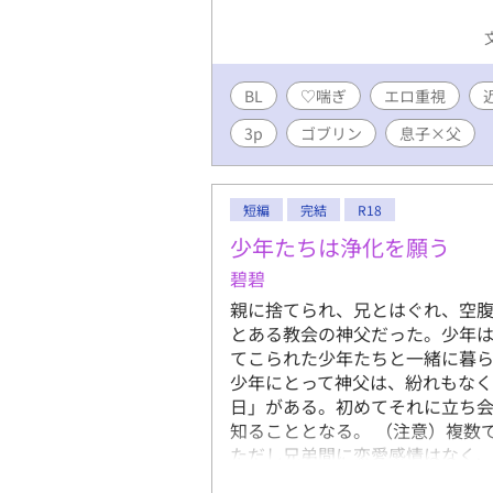
BL
♡喘ぎ
エロ重視
3p
ゴブリン
息子×父
短編
完結
R18
少年たちは浄化を願う
碧碧
親に捨てられ、兄とはぐれ、空
とある教会の神父だった。少年
てこられた少年たちと一緒に暮
少年にとって神父は、紛れもな
日」がある。初めてそれに立ち
知ることとなる。 （注意）複数
ただし兄弟間に恋愛感情はなく
場面があります（ショタ×ショ