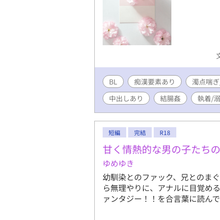
BL
痴漢要素あり
濁点喘ぎ
中出しあり
結腸姦
執着/
短編
完結
R18
甘く情熱的な男の子たちの
ゆめゆき
幼馴染とのファック、兄とのま
ら無理やりに、アナルに目覚める
ァンタジー！！を合言葉に読ん