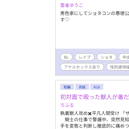
雲雀ゆうこ
男色家にしてショタコンの悪徳
す♡
BL
レイプ
ショタ
中
アナルセックスあり
性的虐待
短編
完結
R18
初対面で殴った獣人が番
ろふる
執着獣人攻め✖️平凡人間受け 
騎士の仕事で警邏中、突然見知
手を変態と判断し徹底的に痛め