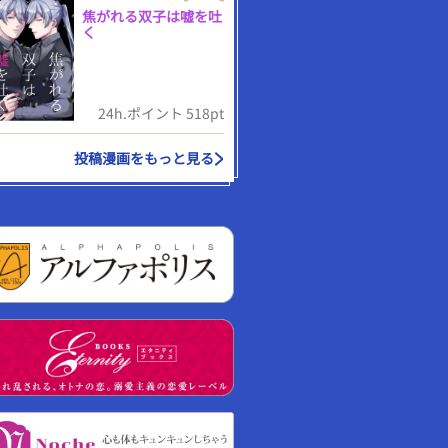
焦がれる双子は嘘を吐
く
24h.ポイント 518pt
投稿漫画をもっと見る