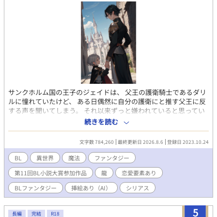
サンクホルム国の王子のジェイドは、 父王の護衛騎士であるダリ
ルに憧れていたけど、 ある日偶然に自分の護衛にと推す父王に反
する声を聞いてしまう。 それ以来ずっと嫌われていると思ってい
た王子だったが少しずつ打ち解けて いつかはそれが愛に変わって
続きを読む
いることに気付いた。 それと同時に何故父王が最強の自身の護衛
を自分につけたのか理解す時が来る。 王家はある者に裏切りによ
文字数 784,260
最終更新日 2026.8.6
登録日 2023.10.24
り、 無惨にもその策に敗れてしまう。 剣が苦手でずっと魔法の研
究をしていた王子は、 責めて騎士だけは助けようと、 刃にかかる
BL
異世界
魔法
ファンタジー
寸前の所でとうの昔に失ったとされる 時戻しの術をかけるが…
第11回BL小説大賞参加作品
龍
恋愛要素あり
BLファンタジー
挿絵あり（AI）
シリアス
5
長編
完結
R18