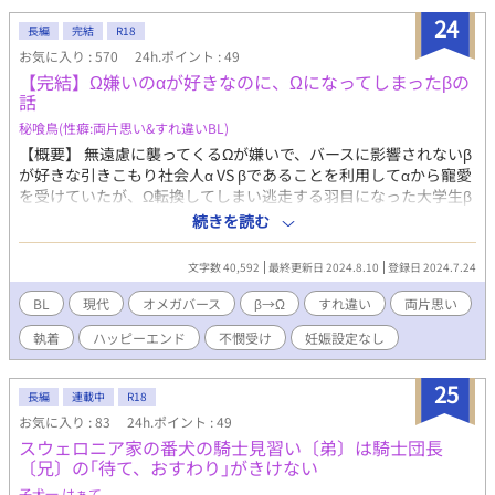
と支配は、痛みと快楽を織り交ぜて心身を打ち砕き、レオナール
24
長編
完結
R18
をぐちゃぐちゃに蕩かせていく。 同時に、外で待っていたアナス
お気に入り : 570
24h.ポイント : 49
タシアも護衛騎士テオバルトに捕らえられ、彼女の野望も体も蹂
【完結】Ω嫌いのαが好きなのに、Ωになってしまったβの
躙されていった。 反抗も、拒絶も、すべて快感に書き換えられ
話
る。 屈辱と快楽の境界は溶け、レオナールは気づけば王子の掌で
喘ぎ泣く“玩具”へと堕ちていた。 アナスタシアもまた、狙ってい
秘喰鳥(性癖:両片思い&すれ違いBL)
た婚約者に抱き潰されるという最悪の皮肉の中で甘く沈んでい
【概要】 無遠慮に襲ってくるΩが嫌いで、バースに影響されないβ
く。 ──悪役令嬢とその従者、そして狡猾な王子と冷酷な騎士。
が好きな引きこもり社会人α VS βであることを利用してαから寵愛
四人の歪んだ欲望の末に待つのは、愛か、破滅か。 それとも、永
を受けていたが、Ω転換してしまい逃走する羽目になった大学生β
遠に抜け出せない快楽の牢獄か。
＼ファイ！／ ■作品傾向：ハピエン確約のすれ違い＆両片思い ■
続きを読む
性癖：現代オメガバースBL×友達以上、恋人未満×攻めからの逃
走 βであることを利用して好きな人に近づいていた受けが、Ωに転
文字数 40,592
最終更新日 2024.8.10
登録日 2024.7.24
換してしまい奔走する現代オメガバースBLです。 【詳しいあらす
じ】 Ωのフェロモンに当てられて発情期を引き起こし、苦しんで
BL
現代
オメガバース
β→Ω
すれ違い
両片思い
いたαである籠理を救ったβの狭間。 籠理に気に入られた彼は、並
執着
ハッピーエンド
不憫受け
妊娠設定なし
み居るΩを尻目に囲われて恋人のような日々を過ごす。 だがその
立場はαを誘惑しないβだから与えられていて、無条件に愛されて
いるわけではなかった。 それを自覚しているからこそ引き際を考
25
長編
連載中
R18
えながら生きていたが、ある日βにはない発情期に襲われる。 αを
お気に入り : 83
24h.ポイント : 49
引き付ける発情期を引き起こしたことにより、狭間は自身がΩに
スウェロニア家の番犬の騎士見習い〔弟〕は騎士団長
なり始めていることを理解した。 幸い完全なΩには至ってはいな
〔兄〕の｢待て、おすわり｣がきけない
かったが、Ω嫌いである籠理の側にはいられない。 狭間はβに戻る
為に奔走するが、やがて非合法な道へと足を踏み外していく
子犬一 はぁて