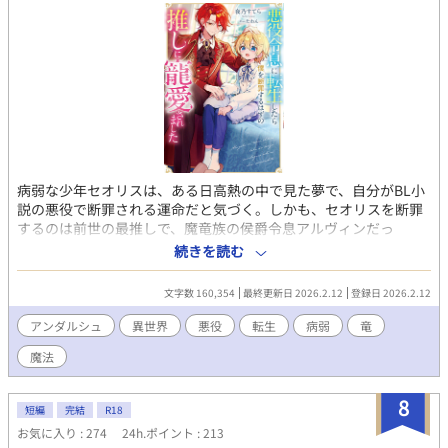
病弱な少年セオリスは、ある日高熱の中で見た夢で、自分がBL小
説の悪役で断罪される運命だと気づく。しかも、セオリスを断罪
するのは前世の最推しで、魔竜族の侯爵令息アルヴィンだっ
た！ 運命を変えようと前世の知識をフル活用したものの、小説
続きを読む
通り事が進み、セオリスはアルヴィンと対面してしまう。だがな
ぜか、アルヴィンは断罪するどころか、セオリスを虐める使用人
文字数 160,354
最終更新日 2026.2.12
登録日 2026.2.12
を告発したり、お土産を持ってお見舞いに来たりと、何かとセオ
リスを気にかけてくれて…!? 推しに愛でられ、守られる幸せい
アンダルシュ
異世界
悪役
転生
病弱
竜
っぱいの転生生活、開幕！
魔法
8
短編
完結
R18
お気に入り : 274
24h.ポイント : 213