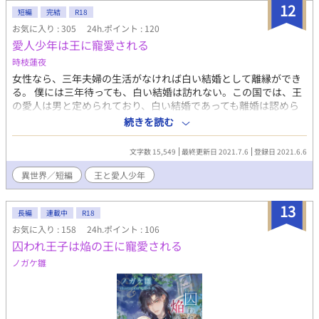
12
短編
完結
R18
お気に入り : 305
24h.ポイント : 120
愛人少年は王に寵愛される
時枝蓮夜
女性なら、三年夫婦の生活がなければ白い結婚として離縁ができ
る。 僕には三年待っても、白い結婚は訪れない。この国では、王
の愛人は男と定められており、白い結婚であっても離婚は認めら
れていないためだ。 初めから要らぬ子供を増やさないために、男
続きを読む
を愛人にと定められているのだ。子ができなくて当然なのだか
ら、離婚を論じるられる事もなかった。 そして若い間に抱き潰さ
文字数 15,549
最終更新日 2021.7.6
登録日 2021.6.6
れたあと、修道院に幽閉されて一生を終える。 僕はもうすぐ王の
愛人に召し出され、２年になる。夜のお召もあるが、ただ抱きし
異世界／短編
王と愛人少年
められて眠るだけのお召だ。 そんな生活に変化があったのは、僕
に遅い精通があってからだった。
13
長編
連載中
R18
お気に入り : 158
24h.ポイント : 106
囚われ王子は焔の王に寵愛される
ノガケ雛