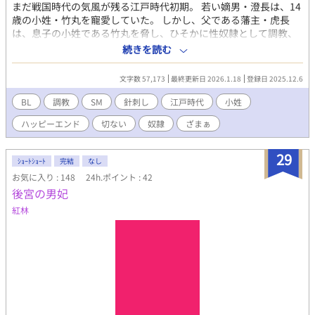
まだ戦国時代の気風が残る江戸時代初期。 若い嫡男・澄長は、14
歳の小姓・竹丸を寵愛していた。 しかし、父である藩主・虎長
は、息子の小姓である竹丸を脅し、ひそかに性奴隷として調教、
弄び、『針の檻』と呼ばれる究極の生き地獄に突き落とそうとす
続きを読む
る。 父の毒牙から、澄長は最愛の少年を助け出すことが出来るか
──。 完結しました。 受けが屈辱的で痛い目に遭う、かわいそう
文字数 57,173
最終更新日 2026.1.18
登録日 2025.12.6
で切ないR-18時代小説です。 SM、調教、無理やり、輪姦、針刺
し、拷問などの鬼畜描写あります。が、第１話（針の檻）を読め
BL
調教
SM
針刺し
江戸時代
小姓
れば大丈夫だと思います。 小スカ（尿失禁など）ありますが、大
ハッピーエンド
切ない
奴隷
ざまぁ
スカはありません。 サクッと読める約６万字の中編です。 『小姓
残酷物語』の続編にあたる作品ですが、この作品だけで独立して
完成しているので、前作を読まないで大丈夫です。 ざまぁ要素あ
29
ｼｮｰﾄｼｮｰﾄ
完結
なし
りのビターハッピーエンドです。前作のような胸糞エンドではあ
お気に入り : 148
24h.ポイント : 42
りませんので、ご安心ください。 感想などをいただけるとモチベ
後宮の男妃
ーション維持に繋がり励みになります。 よろしくお願いします。
紅林