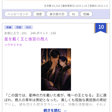
け、ラルスは寝所で王太子殿下を待つ——。 アルファの王太子×
文字数 43,258
最終更新日 2025.1.26
登録日 2025.1.8
厩係の平民オメガ
ハッピーエンド
溺愛
身分差の恋
BL
短編
10
長編
完結
R18
お気に入り : 101
24h.ポイント : 156
星を戴く王と後宮の商人
ソウヤミナセ
「この国では、星神の力を戴いた者が、唯一の王となる」 王に選
ばれ、商人の青年は男妃となった。 美しくも孤独な異民族の男妃
アリム。 彼を迎えた若き王ラシードは、冷徹な支配者か、それと
も……。 王の寵愛を受けながらも、 その青い瞳は、周囲から「劣
続きを読む