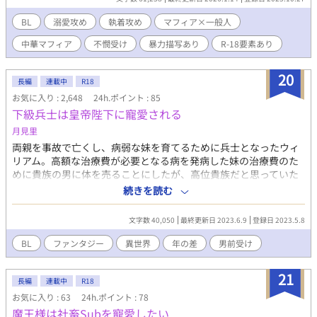
てしまい、気づけば闇オークションで人身売買に掛けられてい
た。偶然居合わせた鼬瓏に買われたことにより普通の日常から一
BL
溺愛攻め
執着攻め
マフィア×一般人
変、非日常へ身を置くことになってしまったが…… 想像していた
中華マフィア
不憫受け
暴力描写あり
R-18要素あり
ような酷い扱いなどなく、ただ鼬瓏に甘やかされながら何時も通
りの生活を送っていた。 ※付きのお話は18指定になります。ご注
意ください。 更新は不定期です。
20
長編
連載中
R18
お気に入り : 2,648
24h.ポイント : 85
下級兵士は皇帝陛下に寵愛される
月見里
両親を事故で亡くし、病弱な妹を育てるために兵士となったウィ
リアム。高額な治療費が必要となる病を発病した妹の治療費のた
めに貴族の男に体を売ることにしたが、高位貴族だと思っていた
男は皇帝だった。３度閨を共にした相手は後宮に囲う決まりだと
続きを読む
無理矢理召し上げられ……。受けはどちらかと言うと女好き。皇
帝は妻子持ち。皇帝（34）×下級兵士（19） ムーンライトノベ
文字数 40,050
最終更新日 2023.6.9
登録日 2023.5.8
ルズ・pixivにも投稿しています。
BL
ファンタジー
異世界
年の差
男前受け
21
長編
連載中
R18
お気に入り : 63
24h.ポイント : 78
魔王様は社畜Subを寵愛したい