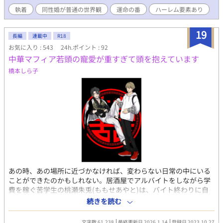
執着
同性婚が普通の世界観
運命の番
ハーレム要素あり
19
長編
連載中
R18
お気に入り : 543
24h.ポイント : 92
中華マフィア若頭の寵愛が重すぎて頭を抱えています
橋本しら子
あの時、あの場所に近づかなければ、変わらない日常の中にいる
ことができたのかもしれない。居酒屋でアルバイトをしながら学
費を稼ぐ苦学生の桃瀬朱兎(ももせあやと)は、バイト終わりに自
宅近くの裏路地で怪我をしていた一人の男を助けた。その男こ
続きを読む
そ、朱龍会日本支部を取り仕切っている中華マフィアの若頭【鼬
瓏(ゆうろん)】その人。彼に関わったことから事件に巻き込まれ
文字数 61,238
最終更新日 2026.1.14
登録日 2023.10.27