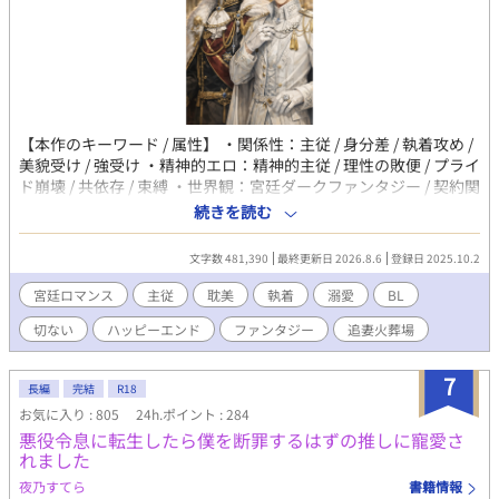
【本作のキーワード / 属性】 ・関係性：主従 / 身分差 / 執着攻め /
美貌受け / 強受け ・精神的エロ：精神的主従 / 理性の敗便 / プライ
ド崩壊 / 共依存 / 束縛 ・世界観：宮廷ダークファンタジー / 契約関
係 / 期限付き契約 / シリアス 傾国の美貌を持つ元帥と皇族。 近く
続きを読む
にいるのに、触れられない理由がある。 「殿下の隣にいられるな
ら、何だっていい」 その言葉の重さに、気づいていたのだろう
文字数 481,390
最終更新日 2026.8.6
登録日 2025.10.2
か。 気づいていたなら、なぜ——。 権力と誇り、沈黙と覚悟。す
れ違い続ける二人の傍らで、もう一組の恋もひそかに芽吹いてい
宮廷ロマンス
主従
耽美
執着
溺愛
BL
く。 訳ありの過去を隠した男と、不器用すぎる猛将の、ままなら
切ない
ハッピーエンド
ファンタジー
追妻火葬場
なくて愛おしい日々。 二組の恋と、一つの帝国の物語。
7
長編
完結
R18
お気に入り : 805
24h.ポイント : 284
悪役令息に転生したら僕を断罪するはずの推しに寵愛さ
れました
夜乃すてら
書籍情報