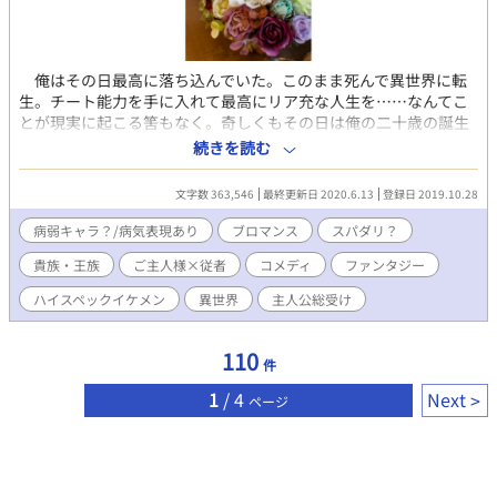
俺はその日最高に落ち込んでいた。このまま死んで異世界に転
生。チート能力を手に入れて最高にリア充な人生を……なんてこ
とが現実に起こる筈もなく。奇しくもその日は俺の二十歳の誕生
日だった。初めて飲む酒はヤケ酒で。簡単に酒に呑まれちまった
続きを読む
俺はフラフラと渋谷の繁華街を彷徨い歩いた。ふと気づいたら、
全く知らない路地（？）に立っていたんだ。そうだな、辺りの建
文字数 363,546
最終更新日 2020.6.13
登録日 2019.10.28
物や雰囲気でいったら……ビクトリア調時代風？ て、まさかな
ぁ。俺、さっきいつもの道を歩いていた筈だよな？ どこだよ、
病弱キャラ？/病気表現あり
ブロマンス
スパダリ？
ここ。酔いつぶれて寝ちまったのか？ 「君、どうかしたのか
貴族・王族
ご主人様×従者
コメディ
ファンタジー
い？」 その時、背後にフルートみたいに澄んだ柔らかい声が響
いた。突然、そう話しかけてくる声に振り向いた。そこにいたの
ハイスペックイケメン
異世界
主人公総受け
は……。 黄金の髪、真珠の肌、ピンクサファイアの唇、そして
光の加減によって深紅からロイヤルブルーに変化する瞳を持っ
た、まるで全身が宝石で出来ているような超絶美形男子だった。
110
件
えーと、確か電気の光と太陽光で色が変わって見える宝石、あっ
たような……。後で聞いたら、そんな風に光によって赤から青に
1
/ 4
Next
ページ
変化する宝石は『ベキリーブルーガーネット』と言うらしい。何
でも、翠から赤に変化するアレキサンドライトよりも非常に希少
な代物だそうだ。 彼は｜Radius《ラディウス》～ラテン語で
「光源」の意味を持つ、｜Eternal《エターナル》王家の次男らし