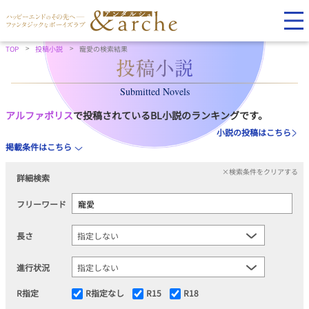
TOP
投稿小説
寵愛の検索結果
Submitted Novels
アルファポリス
で投稿されているBL小説のランキングです。
小説の投稿はこちら
掲載条件はこちら
×検索条件をクリアする
詳細検索
フリーワード
長さ
進行状況
R指定
R指定なし
R15
R18