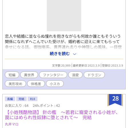
愛するべきかに戸惑う青年(Ω)の異世界で2回目の幸せな人生を歩
む旅を描く物語。 ┈┈┈┈┈┈┈ ❁ ❁ ❁ ┈┈┈┈┈┈┈┈ 表紙
は七節エカ様(@ek3yff)に依頼をして描いて頂きました。 この度
は素敵な表紙絵をありがとうございます！ ※オメガバースの世界
観をベースにしております。妊娠･出産の描写があります。 ※行為
のページにはタイトルに｢※｣を付けています。
恋人や結婚に並ならぬ憧れを抱きながらも何故か誰ともそういう
関係になれずへこんでいた受けが、婚約者に迎えに来てもらって
幸せになる話。 御伽噺系、異界連れ去りや神隠しの風味。一目惚
れ、刷り込み？、寵愛らぶらぶいちゃいちゃ。 ・主に人型の人外
続きを読む
攻（角あり、スリット陰茎、大量精液。後日談のみちょっと竜
姦） ・人外の尺度は人と違う。多少不穏な見方もできるが当人た
文字数 20,989
最終更新日 2023.3.9
登録日 2023.3.9
ちは至って幸せ。完全合意ながら婚約当時の受けは子供。 ・タイ
トルに*がエロ有。 【検索用語句：異類婚姻譚、竜、甘々、愛
短編
異世界
ファンタジー
溺愛
ドラゴン
玩】
美形攻め
体格差
小スカ
28
長編
完結
R18
お気に入り : 64
24h.ポイント : 42
【小姓残酷物語】 針の檻 〜若君に寵愛される小姓が、
罠にはめられ性奴隷に堕とされて〜 完結
丸井マロ