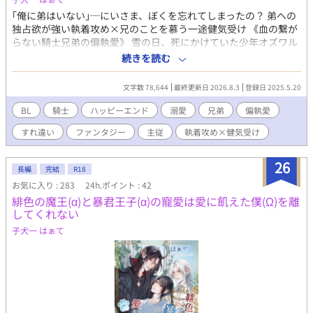
――。
｢俺に弟はいない｣─にいさま、ぼくを忘れてしまったの？ 弟への
独占欲が強い執着攻め×兄のことを慕う一途健気受け 《血の繋が
らない騎士兄弟の偏執愛》 雪の日、死にかけていた少年オズワル
ドを救ったのは、名門騎士貴族スウェロニア家の長子・ハイリだ
続きを読む
った。 「ぼくは貴方の番犬になりたい」 孤独だったオズワルドは
ハイリの使用人として引き取られ、弟として愛されながら、兄だ
文字数 78,644
最終更新日 2026.8.3
登録日 2025.5.20
けを見て育っていく。 ──そして三年後。 兄の傍に立つため騎士
見習いとなったオズワルドは、王に寵愛される若き騎士団長とな
BL
騎士
ハッピーエンド
溺愛
兄弟
偏執愛
ったハイリと再会する。 だが、ようやく会えた兄は冷たく言い放
すれ違い
ファンタジー
主従
執着攻め×健気受け
った。 「俺に弟はいない」 なぜ兄は自分を拒絶するのか。 雪の
炭鉱街で拾われた日から始まった運命は、やがて歪な執着と独占
欲へ変わっていく。 執着する兄×捨てられても慕い続ける弟。 血
26
長編
完結
R18
の繋がらない騎士兄弟が辿る、禁断の偏愛譚。
お気に入り : 283
24h.ポイント : 42
緋色の魔王(α)と暴君王子(α)の寵愛は愛に飢えた僕(Ω)を離
してくれない
子犬一 はぁて