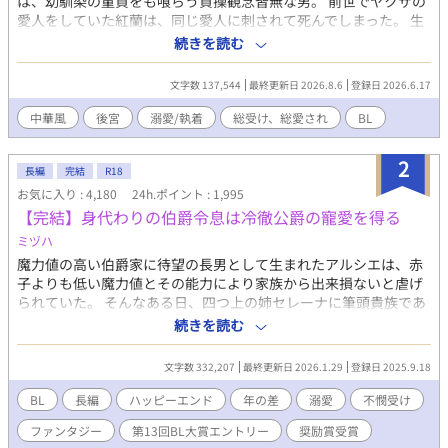
は、幼馴染の童貞をも喰らう貞操観念皆無な男。 前世でヤクザの
愛人をしていた紅蘭は、同じ愛人に刺されて死んでしまった。 生
まれ変わった紅蘭は、誰に囚われるでもなく自由に生きていた。
続きを読む
しかしある日、皇宮から使者がやってくる。 数多の男を喰らって
きた紅蘭の噂を聞き、絶倫だという皇帝の相手をするよう命じて
文字数 137,544
最終更新日 2026.8.6
登録日 2026.6.17
きた。 金に目が眩み後宮に入った紅蘭は、暴君と呼ばれる皇帝が
前世のあのヤクザであることを知る。 絶対にバレるものかと皇帝
中華風
後宮
溺愛/執着
総受け、総愛され
BL
から逃げようとするが、結局見つかってしまい寵愛を受けるはめ
に！ さっさと金貨をもらって後宮を去りたい紅蘭と、紅蘭を逃し
2
まいとする皇帝の、貞操観念皆無な物語！ ※主人公、皇帝共に不
長編
完結
R18
特定多数と肉体関係を持つ描写があります。 ※男女の肉体関係を
お気に入り : 4,180
24h.ポイント : 1,995
示唆する内容があります。 ※中華【風】なだけのオリジナルな世
【完結】身代わりの伯爵令息は冷徹公爵の寵愛を得る
界観のお話です。 ※一度完結済みにしましたが、他サイトにて続
ミヅハ
きを見たいのお声をいただけたことと、自分自身も書きたい場面
魔力値の高い伯爵家に待望の長男として生まれたアルシエは、赤
があったため続きました。 今後は満足いくまで完結にはしません
子よりも低い魔力値とその能力により家族から出来損ないと虐げ
ので、ご安心ください。
られていた。 そんなある日、四つ上の姉セレーナに筆頭貴族であ
る公爵家当主ルディウスから縁談が申し込まれたのだが、ルディ
続きを読む
ウスの恐ろしい噂を信じたセレーナは挙式一週間前に姿を消して
しまう。 首が飛ぶ事を恐れたアルシエの父はルディウスに、セレ
文字数 332,207
最終更新日 2026.1.29
登録日 2025.9.18
ーナが戻ってくるまでアルシエを身代わりとして嫁がせるという
恐ろしい提案をするが、どうしてもセレーナを手に入れたいルデ
BL
長編
ハッピーエンド
年の差
溺愛
不憫受け
ィウスはそれを了承し、逆らえないアルシエは縁繋ぎの為だけに
ファンタジー
第13回BL大賞エントリー
奨励賞受賞
望まれない花嫁になる事に。 公爵家の誰からも受け入れて貰えな