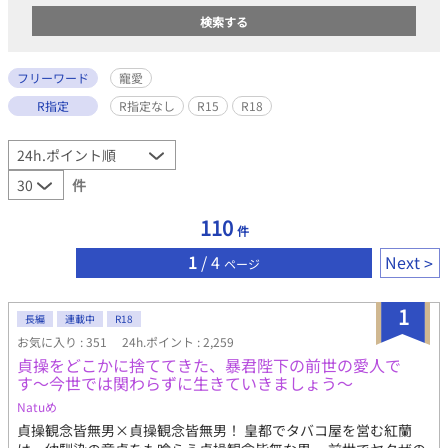
フリーワード
寵愛
R指定
R指定なし
R15
R18
件
110
件
1
/ 4
Next
ページ
1
長編
連載中
R18
お気に入り : 351
24h.ポイント : 2,259
貞操をどこかに捨ててきた、暴君陛下の前世の愛人で
す〜今世では関わらずに生きていきましょう〜
Natuめ
貞操観念皆無男×貞操観念皆無男！ 皇都でタバコ屋を営む紅蘭