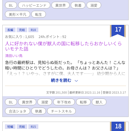
助けてくれたのは、どこか見覚えがある人だった。 冷たい瞳の奥
BL
ハッピーエンド
異世界
執着
溺愛
には愛情で溢れていた。 前世で生徒会長だった彼は今度こそ初恋
美形×平凡
転生
の子を離さない。 その心の奥には仄暗い感情が見え隠れしてい
た。 元生徒会長の冷淡騎士団長×悪役令息の影武者
17
長編
完結
R18
お気に入り : 1,605
24h.ポイント : 92
人に好かれない僕が獣人の国に転移したらおかしいくら
いモテた話
清田いい鳥
急行の最終駅は、見知らぬ街だった。 「ちょっとあんた！ こんな
暗い時間にひとりでどうしたの。お母さんは？ お父さんは？」
「えっ！？ いやっ、さすがに僕、大人です……」 幼少期から人に
好かれない、というより関心を持たれない。寄ってくるのは動物
続きを読む
だけ。常に人の輪の外側で生きていた男が、突然異国へ強制移
住。ネズミのおばちゃんに助けられ、ウマ息子にマーキングさ
文字数 201,500
最終更新日 2023.11.16
登録日 2023.3.17
れ、ホームシックにメソメソしながら特に望んでいない美少女扱
い(13)を受け、獣人どころか魔獣にまでナンパされまくる謎の寵
BL
異世界
溺愛
年下攻め
転移
獣人
愛を受けながら自立し、その土地に根付いていくまでのお話で
合法ショタ
執着
チートスキル
す。 異世界転移ってのは、本当はもっと事が深刻だと思うんです
よね。その辺の心情を書いてみました。なーんてな。合法ショタ
が書きたかっただけですわ。
18
短編
完結
R15