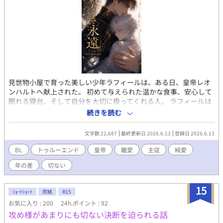
見世物小屋で育った美しい少年ラフィールは、ある日、皇帝レオ
ンハルトへ献上された。 初めて与えられた温かな食事、安心して
眠れる寝台、そして自分を大切に扱ってくれる人。 ラフィールは
皇帝の寵愛を受ける中で、やがて彼を心から愛するようになる。
続きを読む
けれどラフィールは知っていた。 少年の姿は、永遠には続かな
い。 いつか自分は成長し、皇帝が愛した姿ではいられなくなる。
文字数 22,687
最終更新日 2026.6.13
登録日 2026.6.13
終わりを予感しながらも、ラフィールは与えられた幸福に身を委
ねる。 冬の離宮。 凍った湖。 秘密の誓い。 揃いの指輪に刻んだ
BL
トゥルーエンド
皇帝
寵愛
主従
純愛
言葉は、「終わるまで永遠」。 それは、終わりが来ると知ってい
年の差
切ない
た少年が、それでも愛を手放さないために選んだ言葉だった。 や
がて予感は現実となり、二人の関係は一度終わりを迎える。 だ
が、愛は消えなかった。 形を変えた愛の中で、ラフィールは皇帝
15
ｼｮｰﾄｼｮｰﾄ
完結
R15
の傍に残る道を選ぶ。 寵愛される少年ではなく、皇帝を支える一
お気に入り : 200
24h.ポイント : 92
人の人間として。 これは、永遠ではない時間の中で、それでも永
攻め様があまりにも切ない決断を迫られる話
遠を願った二人の物語。 悲しい別れの先に、静かな救いが待つ物