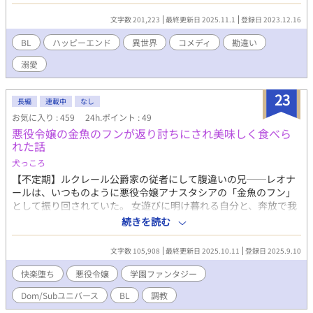
事ができないリアは、エドワードの寵愛もあいまって遅刻やらか
しを重ねる日々。ついには騎士団にも悪い意味で目をつけられて
文字数 201,223
最終更新日 2025.11.1
登録日 2023.12.16
しまいーー？ 王太子からの溺愛に気が付かないリアが徐々に追い
詰められていくお話です。 ※R18はおまけ程度です。期待しない
BL
ハッピーエンド
異世界
コメディ
勘違い
でください。不定期更新。 主人公がマジでクズです。複数人と関
溺愛
係持ってる描写あり。苦手な方はご注意下さい。
23
長編
連載中
なし
お気に入り : 459
24h.ポイント : 49
悪役令嬢の金魚のフンが返り討ちにされ美味しく食べら
れた話
犬っころ
【不定期】ルクレール公爵家の従者にして腹違いの兄──レオナ
ールは、いつものように悪役令嬢アナスタシアの「金魚のフン」
として振り回されていた。 女遊びに明け暮れる自分と、奔放で我
儘なアナスタシア。主従でありながら似た者同士の二人は、見事
続きを読む
に逆らうもの無しの悪役として君臨していた。 だが、第二王子ヴ
ィルフリートが庇護する元平民の光魔法使い・エマの存在が、す
文字数 105,908
最終更新日 2025.10.11
登録日 2025.9.10
べてを狂わせる。 ヴォルフリートの寵愛を受けるエマへ嫉妬に駆
られたアナスタシアが「始末してこい」と命じ、渋々エマの部屋
快楽堕ち
悪役令嬢
学園ファンタジー
へ忍び込むレオナール。 そこで彼を待っていたのは、王子自らエ
Dom/Subユニバース
BL
調教
マを餌にレオナールをおびき寄せるためだけの仕掛けた甘美で残
酷な罠だった。 逃げ場はなく、理性も削がれていく。 王子の命令