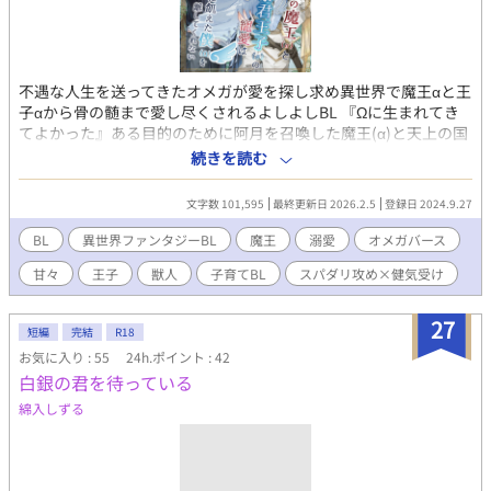
不遇な人生を送ってきたオメガが愛を探し求め異世界で魔王αと王
子αから骨の髄まで愛し尽くされるよしよしBL 『Ωに生まれてき
てよかった』ある目的のために阿月を召喚した魔王(α)と天上の国
の暴君王子(α)からの寵愛に戸惑う(Ω) ◇◇◇ 新見 阿月(23)Ω は、
続きを読む
ペットショップの本部にて、オメガ雇用のアルバイトとして働い
ている。オメガの特徴である発情期などは、1週間のオメガ有給を
文字数 101,595
最終更新日 2026.2.5
登録日 2024.9.27
とれる会社で働いていたのだが……同じ部署の責任者の早川から
理不尽な叱責を受けたり、ストレス発散のサンドバッグにされた
BL
異世界ファンタジーBL
魔王
溺愛
オメガバース
ことが原因で、人生に絶望しオフィスビルの22階から飛び降り
甘々
王子
獣人
子育てBL
スパダリ攻め×健気受け
た。 しかし、目を覚ますと暗闇から男の声。 『待っていたよ』 そ
の声の主は、魔王ジス。ジスの側近であるライアによると、阿月
は魔王の召喚によってこの異世界に召喚されたのだと知る。 魔王
27
短編
完結
R18
(α)と皆から畏れられながらも、阿月にだけ静かな優しさを見せる
お気に入り : 55
24h.ポイント : 42
ジスに、凍りついた心が溶けていくのを感じる阿月。 阿月を召喚
白銀の君を待っている
させた魔王ジスの思惑は…… ｢そなたには天上の国のフォリーヌ
王国のシュカ王子の世継ぎを産み、その子を冥界に連れ帰ってほ
綿入しずる
しい｣ 天上の国にあるフォリーヌ王国のシュカ王子は暴君王子と
有名で、冥界にいる死者からの嘆きの声も多い。 ･冥界で魔王ジ
ス(α)との悲哀の恋を選ぶのか ･天上の国の暴君王子シュカ(α)と運
命の恋を選ぶのか 魔王(α)と暴君王子(α)から求められ、どちらを