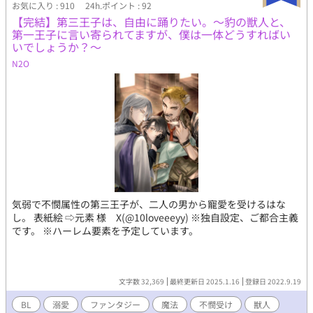
お気に入り : 910
24h.ポイント : 92
【完結】第三王子は、自由に踊りたい。〜豹の獣人と、
第一王子に言い寄られてますが、僕は一体どうすればい
いでしょうか？〜
N2O
気弱で不憫属性の第三王子が、二人の男から寵愛を受けるはな
し。 表紙絵 ⇨元素 様 X(@10loveeeyy) ※独自設定、ご都合主義
です。 ※ハーレム要素を予定しています。
文字数 32,369
最終更新日 2025.1.16
登録日 2022.9.19
BL
溺愛
ファンタジー
魔法
不憫受け
獣人