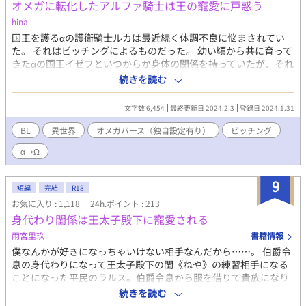
オメガに転化したアルファ騎士は王の寵愛に戸惑う
hina
国王を護るαの護衛騎士ルカは最近続く体調不良に悩まされてい
た。 それはビッチングによるものだった。 幼い頃から共に育って
きたαの国王イゼフといつからか身体の関係を持っていたが、それ
が原因とは思ってもみなかった。 国王から寵愛され戸惑うルカの
続きを読む
行方は。 ※不定期更新になります。
文字数 6,454
最終更新日 2024.2.3
登録日 2024.1.31
BL
異世界
オメガバース（独自設定有り）
ビッチング
α→Ω
9
短編
完結
R18
お気に入り : 1,118
24h.ポイント : 213
身代わり閨係は王太子殿下に寵愛される
雨宮里玖
書籍情報
僕なんかが好きになっちゃいけない相手なんだから……。 伯爵令
息の身代わりになって王太子殿下の閨《ねや》の練習相手になる
ことになった平民のラルス。伯爵令息から服を借りて貴族になり
きり、連れて行かれたのは王太子殿下の寝所だ。 侍女に「閨事を
続きを読む
したからといって殿下に恋心を抱きませんように」と注意を受