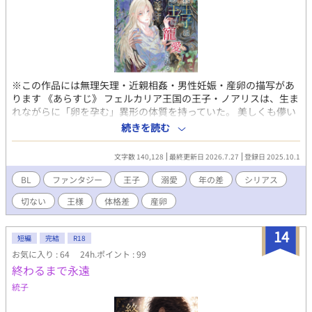
※この作品には無理矢理・近親相姦・男性妊娠・産卵の描写があ
ります 《あらすじ》 フェルカリア王国の王子・ノアリスは、生ま
れながらに「卵を孕む」異形の体質を持っていた。 美しくも儚い
その身体は、“万能薬の器”として塔に幽閉され、兄の欲望と国の
続きを読む
利益のために穢され続けてきた。 孤独と諦めの中で朽ち果てるだ
けの運命──。 そう思っていた彼の前に、隣国ルイゼンの若き
文字数 140,128
最終更新日 2026.7.27
登録日 2025.10.1
王・カイゼルが現れる。 冷たい視線の奥に、燃えるような情熱を
宿す王。 彼は、ノアリスの「存在」そのものを見つめ、望んだ。
BL
ファンタジー
王子
溺愛
年の差
シリアス
――かならず貴殿を共に連れ帰る 初めて与えられた光に、ノアリ
切ない
王様
体格差
産卵
スの運命が動き始める。
14
短編
完結
R18
お気に入り : 64
24h.ポイント : 99
終わるまで永遠
統子