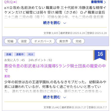
語です。
Q矢(Q.➽)
書籍情報
α×Ω 攻め:名前決めてない 職業は帝 三十代前半 冷静沈着な精悍イ
ケメン だけど細雪には弱々 受け:細雪（ささめ） Ω ♂ 職業は皇后
二十二歳 二児の母（母？） 可憐な美少年、でも二児の母 皇后業
は義務だから…… 帝に溺愛されてるのには気づいてない とある平
続きを読む
和な皇国に、素敵なアルファの帝と若く麗しい番の皇后様（オメ
ガ♂）がおりました。 帝の後宮には、何人もの側室達も暮らして
文字数 3,605
最終更新日 2025.6.28
登録日 2025.6.28
いましたが、寵愛争いもなく平和そのもの。 そう、今どきブラッ
ク後宮など流行らないからね!! ※ 舞台は現代軸の異世界です。 ※
短編
溺愛
オメガバース
異世界
完結
筆慣らしに書いただけの濡れ場無し超短編ですが、際どい語彙も
登場する為一応R15にしております。 ※ 側妃の皆様は「採用され
16
るだけでも高給もらえて、成果次第では報酬上乗せになるアツい
長編
連載中
R18
バイト」気分で入内しています。
お気に入り : 45
24h.ポイント : 92
悪役令息の影武者は冷淡魔導Sランク騎士団長の寵愛の中
で
麦助
少年の前世は古の王道学園BLの名もなきモブだった。 幼馴染みや
弟には嫌われているが、何事もなく過ごせたらいいと思ってい
た。 連れてかれた弟を助けに向かい、暴行されてこの世を去っ
た。 生まれ変わった世界は生前友人が貸してくれた乙女ゲームの
続きを読む
世界だった。 人と関わると痛い目に遭う事を学んで、引きこもり
になった。 悪役令息の弟の影武者になると、何もしなくても勝手
文字数 15,442
最終更新日 2026.7.27
登録日 2026.7.7
に悪評を浴びる事に… 身も心も傷だらけになって倒れている彼を