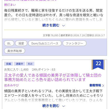
朔灯まい
毎日残業続きで、職場と家を往復するだけの生活を送る男、間宮
蒼介。 その日も定時退社は叶わず、真っ暗な夜道を眠気と戦いな
がら帰宅していると激しい立ちくらみに襲われ意識を失ってしま
う。 目が覚め気が付くと、何故か地球とは異なる異世界"ガラフィ
続きを読む
リア"の闇オークションに出品されていた。 おまけにSubと言わ
れ、さらに頭は混乱。 わけのわからない状況の中、そんな蒼介を
文字数 78,095
最終更新日 2026.7.28
登録日 2026.3.7
助けてくれたのは冷酷無慈悲、Subには鬼畜なプレイをする噂で
有名な魔王ベルディアだった。
BL
溺愛
Dom/Subユニバース
ファンタジー
異世界転移
22
長編
連載中
R18
お気に入り : 1,480
24h.ポイント : 63
王太子の愛人である傾国の美男子が正体隠して騎士団の
事務方始めたところ色々追い詰められています
岩永みやび
書籍情報
傾国の美男子といわれるリアは、その美貌を活かして王太子殿下
エドワードの愛人をやっていた。 しかし将来のためにこっそりリ
アムという偽名で王宮事務官として働いていたリアは、ひょんな
ことから近衛騎士団の事務方として働くことに。 実はまったく仕
続きを読む