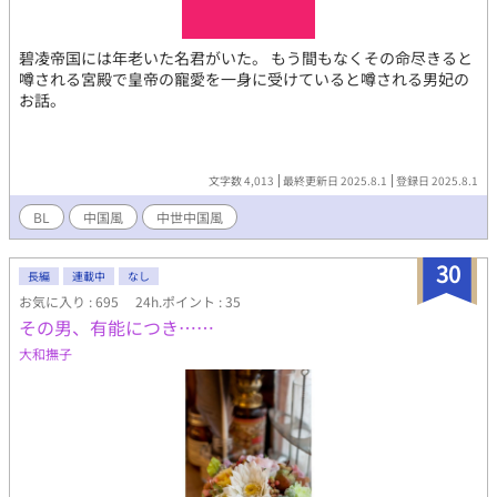
碧凌帝国には年老いた名君がいた。 もう間もなくその命尽きると
噂される宮殿で皇帝の寵愛を一身に受けていると噂される男妃の
お話。
文字数 4,013
最終更新日 2025.8.1
登録日 2025.8.1
BL
中国風
中世中国風
30
長編
連載中
なし
お気に入り : 695
24h.ポイント : 35
その男、有能につき……
大和撫子