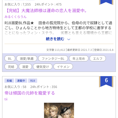
お気に入り : 7,555
24h.ポイント : 475
【完結】大魔法師様は運命の恋人を溺愛中。
みるくくらうん
R18溺愛BL作品★ 田舎の孤児院から、伯母の元で奴隷として過
ごし、ひょんなことから地方特待生として王都の学校に進学する
ことになったフィン・ステラ。 劣悪とも言える環境から王都に
来たフィンは、住む家を探すよりも先に、憧れだったミスティル
続きを読む
ティン魔法図書館で教科書を手に入れようと行動を取る。 そこ
で出会ったハイエルフと何故か恋人になる展開になったが、実は
文字数 113,412
最終更新日 2021.7.3
登録日 2021.6.8
そのハイエルフはミスティルティン魔法図書館を統括する大貴族
の長にして王族特務・大魔法師であるリヒト・シュヴァリエだっ
BL
溺愛/執着
ファンタジーBL
年上攻め
エルフ
た。 リヒトの寵愛をひたすら受け愛を育む、溺愛系BL。 --------
完結
溺愛
健気受け
イケメン
----------- 性描写★付けてます。 殴り書き小説ですが、楽しんでい
ただければと思います。 2021/07/25 シリーズ二作目配信開始しま
した☆
6
長編
連載中
R18
お気に入り : 58
24h.ポイント : 356
帝は傾国の元帥を寵愛する
tii