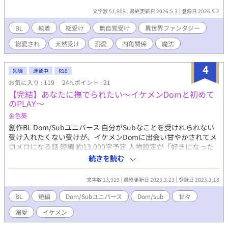
染のカイに連れられ、逃げるしかなかったリオンの旅は、ひとり
文字数 51,809
最終更新日 2026.5.3
登録日 2026.5.2
の騎士・レオンハルトとの出会いによって少しずつ変わってい
く。 だが同時に、彼を追う存在もまた、確実に距離を詰めてい
BL
執着
総受け
無自覚受け
異世界ファンタジー
た。 守ろうとする者。 奪おうとする者。 そして、離そうと
総愛され
天然受け
溺愛
四角関係
魔法
しない者。 「どうして……みんな、ぼくを離してくれないの？」
天然ドジっ子だけど優しすぎる少年が、“特別”であることに気
づいたとき―― その運命は、大きく動き出す。 ※全３巻構成 ※画
4
短編
連載中
R18
像はＡＩに生成してもらいました。
お気に入り : 119
24h.ポイント : 21
【完結】あなたに撫でられたい～イケメンDomと初めて
のPLAY～
金色葵
創作BL Dom/Subユニバース 自分がSubなことを受けれられない
受け入れたくない受けが、イケメンDomに出会い甘やかされてメ
ロメロになる話 短編 約13,000字予定 人物設定が「好きになった
イケメンは、とてつもなくハイスペックでとんでもなくドジっ子
続きを読む
でした」と同じですが、全く違う時間軸なのでこちらだけで読め
ます。
文字数 13,923
最終更新日 2023.3.23
登録日 2023.3.18
BL
短編
Dom/Subユニバース
Dom/sub
甘々
溺愛
イケメン