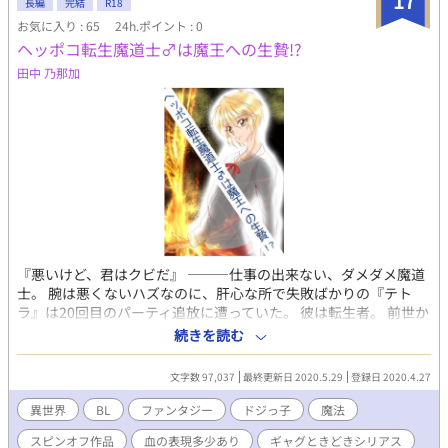
17
長編
完結
R18
お気に入り : 65
24h.ポイント : 0
ヘッポコ転生魔道士♂は魔王への生贄!?
田中 乃那加
『悪いけど、君はクビだ』 ―――仕事の出来ない、ダメダメ魔道
士。 腕は悪くないハズなのに、肝心な所で失敗ばかりの『テト
ラ』は20回目のパーティ追放に遭っていた。 彼は転生者。 前世か
ら要領悪く、人生上手くいかない事だらけ。 そんな彼を拾ってく
続きを読む
れたのは、女勇者ミラだった。 女だらけのパーティ。目的は魔王
討伐。 だけど、気がつけば……魔王の生贄として置いていかれる
文字数 97,037
最終更新日 2020.5.29
登録日 2020.4.27
ハメに!? ヘッポコ魔道士の、魔界でのビクビク生贄(！)生活。 ※
転生して性奴隷♂魔王の息子と暴れてきます
異世界
BL
ファンタジー
ドジっ子
魔法
https://www.alphapolis.co.jp/novel/296676539/969356436
スピンオフ作品
血の表現多少あり
ギャグときどきシリアス
の、スピンオフです。