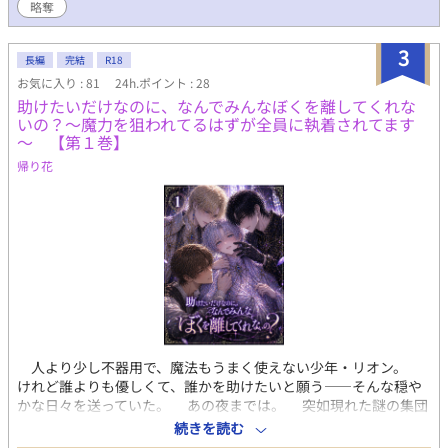
略奪
賂)を貢いで勘弁してもらう方向のやつだった…。 確かに国は救っ
てんのかもしれないけど腑に落ちない俺と、超絶美形イケメンド
3
ジっ子魔王様の 甘い新婚生活は無事スタートするのか。 ※ファン
長編
完結
R18
タジー作品に馴染みがないので詳細な背景描写等ははおざなりで
お気に入り : 81
24h.ポイント : 28
すが、生暖かい目でお見守り下されば幸いです。 9割方悪ふざけ
助けたいだけなのに、なんでみんなぼくを離してくれな
です。 雑事の片手間程度にご覧下さい。 m(_ _)m
いの？～魔力を狙われてるはずが全員に執着されてます
～ 【第１巻】
帰り花
人より少し不器用で、魔法もうまく使えない少年・リオン。
けれど誰よりも優しくて、誰かを助けたいと願う――そんな穏や
かな日々を送っていた。 あの夜までは。 突如現れた謎の集団
によって村は襲われ、リオンは“狙われる側”であることを知る。
続きを読む
奪われるのは、魔力。 そして――その存在そのもの。 幼馴