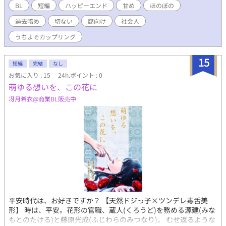
→https://www.alphapolis.co.jp/novel/356592767/104523948
BL
短編
ハッピーエンド
甘め
ほのぼの
過去暗め
切ない
腐向け
社会人
うちよそカップリング
15
短編
完結
なし
お気に入り : 15
24h.ポイント : 0
萌ゆる想いを、この花に
冴月希衣@商業BL販売中
平安時代は、お好きですか？ 【天然ドジっ子×ツンデレ毒舌美
形】 時は、平安。花形の官職、蔵人(くろうど)を務める源建(みな
もとのたける)と藤原光成(ふじわらのみつなり)。 むせ返るような