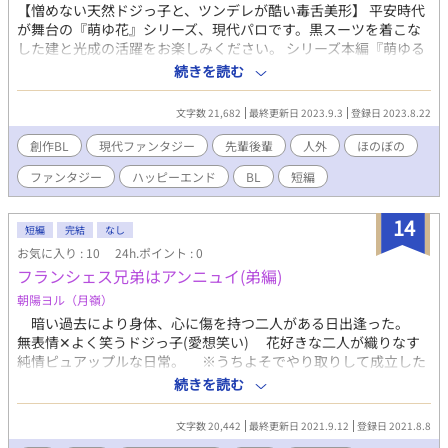
【憎めない天然ドジっ子と、ツンデレが酷い毒舌美形】 平安時代
が舞台の『萌ゆ花』シリーズ、現代パロです。黒スーツを着こな
した建と光成の活躍をお楽しみください。 シリーズ本編『萌ゆる
想いを、この花に』『妖し瞳の、艶姿』 ☆.｡.*･☆.｡.*･☆.｡.*･
続きを読む
☆.｡.*☆.｡.*･☆.｡.*･☆.｡.*☆ 素敵表紙は奈倉まゆみさん@heikoES
◆本文、画像の無断転載禁止◆ Reproducing all or any part of
文字数 21,682
最終更新日 2023.9.3
登録日 2023.8.22
the contents is prohibited without the author's permission.
創作BL
現代ファンタジー
先輩後輩
人外
ほのぼの
ファンタジー
ハッピーエンド
BL
短編
14
短編
完結
なし
お気に入り : 10
24h.ポイント : 0
フランシェス兄弟はアンニュイ(弟編)
朝陽ヨル（月嶺）
暗い過去により身体、心に傷を持つ二人がある日出逢った。
無表情✕よく笑うドジっ子(愛想笑い) 花好きな二人が織りなす
純情ピュアップルな日常。 ※うちよそでやり取りして成立した
カップリングです。 ざっくりと馴れ初め話と、その後のファン
続きを読む
ストーリーを一話完結型の短編で掲載します。 季節や時系列など
もバラバラです。 情報提供、掲載許可はお相手様から頂いてま
文字数 20,442
最終更新日 2021.9.12
登録日 2021.8.8
す。 兄編(R18)はこちら