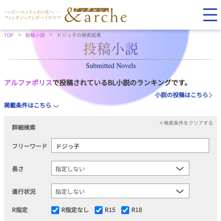
TOP
投稿小説
ドジっ子の検索結果
Submitted Novels
アルファポリス
で投稿されているBL小説のランキングです。
小説の投稿はこちら
掲載条件はこちら
×検索条件をクリアする
詳細検索
フリーワード
長さ
進行状況
R指定
R指定なし
R15
R18