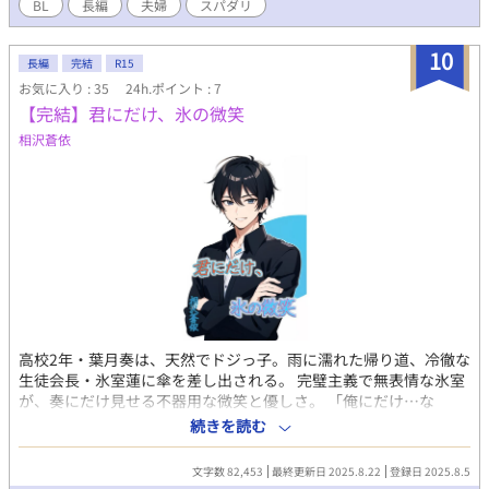
BL
長編
夫婦
スパダリ
ドジっ子の絵留が色々やらかしても怒らず、信じられないくらい
良い人だった。 「俺は絵留となら、一緒に暮らしていける自信が
あるよ」 初対面から優しくしてくれる暁に、絵留はどんどん惹か
10
長編
完結
R15
れていくが……!? スパダリ×ドジっ子の 出会い～入籍までの3日
お気に入り : 35
24h.ポイント : 7
間を描いた、メルヘンチック・シンデレラストーリー！ ＜注意書
【完結】君にだけ、氷の微笑
き＞ ※恋愛・結婚に性別は関係ない世界です。 ・まだ推敲途中の
ため、誤字脱字・矛盾などあるかもしれません。 ・Hシーンは一
相沢蒼依
部カットしてます。バニラ○ックス（だけどえちえちなやつ）に
なる予定です。 ・全体的に加筆修正したものを、後日Kindle配信
します。 ・その際、一部を残して非公開になりますので、ご了承
下さい。
高校2年・葉月奏は、天然でドジっ子。雨に濡れた帰り道、冷徹な
生徒会長・氷室蓮に傘を差し出される。 完璧主義で無表情な氷室
が、奏にだけ見せる不器用な微笑と優しさ。 「俺にだけ…な
ぜ？」と戸惑う奏は氷室の心の秘密を知り、自信のなさと向き合
続きを読む
う。 放課後の教室、雨の音の中、ピュアな恋が自然に動き出す。
文字数 82,453
最終更新日 2025.8.22
登録日 2025.8.5