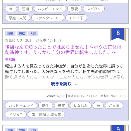
BL
短編
ハッピーエンド
溺愛
スパダリ
悪魔×人間
ファンタジーBL
ドジっ子
8
短編
完結
R18
お気に入り : 263
24h.ポイント : 7
後悔なんて知ったことではありません！～ボクの正体は
創造神です。うっかり自分の世界に転生しました。～
竜鳴躍
転生する人を見送ってきた神様が、自分が創造した世界に誤って
転生してしまった。大好きな人を残して。転生先の伯爵家では、
醜く虐げる人たち。 いいよ、こんな人たち、ボクの世界には要ら
ない！後悔しても知ーらない！ 誰かに似ている従者１人を伴っ
続きを読む
て、創造神スキルで自由に無双！ …………残してきた大好きな
人。似ている侍従。 あれ……？この気持ちは何だろう………。 ☆
文字数 36,990
最終更新日 2023.11.23
登録日 2023.10.31
短編に変更しました。
ハッピーエンド
転生
無双
幼なじみ
神
ざまあ
ドジっ子
第11回BL小説大賞
9
長編
完結
R15