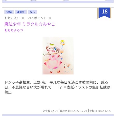
18
短編
連載中
なし
お気に入り : 0
24h.ポイント : 0
魔法少年 ミラクル☆みやこ
ももちよろづ
ドジっ子高校生、上野 京。 平凡な毎日を過ごす彼の前に、 或る
日、不思議な白い犬が現れて――？ ※表紙イラストの無断転載は
禁止
文字数 2,504
最終更新日 2022.12.27
登録日 2022.12.27