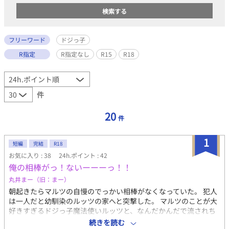
フリーワード
ドジっ子
R指定
R指定なし
R15
R18
件
20
件
1
短編
完結
R18
お気に入り : 38
24h.ポイント : 42
俺の相棒がっ！ないーーーっ！！
丸井まー（旧：まー）
朝起きたらマルツの自慢のでっかい相棒がなくなっていた。 犯人
は一人だと幼馴染のルッツの家へと突撃した。 マルツのことが大
好きすぎるドジっ子魔法使いルッツと、なんだかんだで流されち
ゃう木こりのマルツのお話。 ドジっ子美形魔法使い✕毛深いマッ
続きを読む