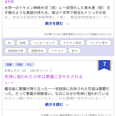
金色葵
大学一のイケメン神崎大河（攻）に一目惚れした青木遼（受） 王
子様のような美貌の持ち主、実はド天然で相当なドジっ子の攻
め。 攻めのお世話を甲斐甲斐しく焼く、無自覚世話焼きツンデレ
受けの話。 ハイスペックドジっ子イケメン（溺愛）×行き過ぎた
続きを読む
世話焼きツンデレ（べた惚れ） 相性シンデレラフィットの二人が
繰り広げる激甘ラブストーリー 告白、お付き合い開始、初デート
文字数 74,038
最終更新日 2023.3.15
登録日 2023.2.23
から初エッチまでをお送りする甘々ラブコメストーリーです。 中
編（トータルで６万文字程を予定） ハッピーエンド保証 R-18は
BL
完結
ハッピーエンド
イケメン攻め
ツンデレ受け
最後の方になります。
世話焼き受
溺愛攻め
イケメン
甘々
7
短編
完結
なし
お気に入り : 50
24h.ポイント : 7
死神に狙われた少年は悪魔に甘やかされる
ユーリ
魔法省に悪魔が降り立ったーー世話係に任命された花音は憂鬱だ
った。だって悪魔が胡散臭い。なのになぜか死神に狙われている
からと一緒に住むことになり…しかも悪魔に甘やかされる！？
「お前みたいなドジでバカでかわいいやつが好きなんだよ」スパ
続きを読む
ダリ悪魔×死神に狙われるドジっ子「なんか恋人みたい…」ーー
死神に狙われた少年は悪魔に甘やかされる？？
文字数 15,928
最終更新日 2025.12.18
登録日 2025.12.17