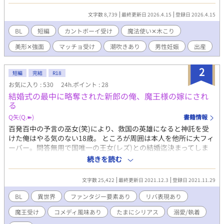
チョな木こりカントボーイ。 ※カントボーイ受けです！ ※ムーン
ライトノベルズさんでも公開しております！
文字数 8,739
最終更新日 2026.4.15
登録日 2026.4.15
BL
短編
カントボーイ受け
魔法使い✕木こり
美形✕強面
マッチョ受け
潮吹きあり
男性妊娠
出産
2
短編
完結
R18
お気に入り : 530
24h.ポイント : 28
結婚式の最中に略奪された新郎の俺、魔王様の嫁にされ
る
Q矢(Q.➽)
書籍情報
百発百中の予言の巫女(笑)により、救国の英雄になると神託を受
けた俺はやる気のない18歳。 ところが周囲は本人を他所に大フィ
ーバー。問答無用で国唯一の王女(レズ)との結婚迄決まってしま
う。 (国救うどころか未だ何もしてないのになあ…。) 気がすすま
続きを読む
ない内に事態はどんどん進み、ついには国をあげての挙式当日。
一陣の黒い竜巻きが一瞬にして俺を攫った。 何が何だかわからな
文字数 25,422
最終更新日 2021.12.3
登録日 2021.11.29
い内に、今度は何処かの城の中のとある部屋のベッドにいた俺。
そして俺を抱えたまま俺の下敷きになってベッドに気絶している
BL
異世界
ファンタジー要素あり
リバ表現あり
黒髪の美形。 取り敢えずは起きるまで介抱してみると、目を覚ま
魔王受け
コメディ風味あり
たまにシリアス
溺愛/執着
した彼は俺に言ったのだった。 「我の嫁…。」 つまり救国の英雄
とは、戦って魔王を倒すとかそういう感じではなく、魔王に嫁(賄