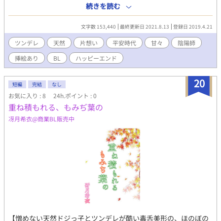
(くろうどどころ)のエリート、源建(みなもとのたける)と藤原光成
続きを読む
(ふじわらのみつなり)の周囲にも妖しい影が見え隠れして――？
憎めない天然ドジっ子と、ツンデレが酷い毒舌美形。無自覚で一
文字数 153,440
最終更新日 2021.8.13
登録日 2019.4.21
途なふたりに、果たして恋の転機は訪れるのか？ 平安BL絵巻『萌
ゆる想いを、この花に』続編 ☆.｡.*･☆.｡.*･☆.｡.*･☆.｡.*☆.｡.*･
ツンデレ
天然
片想い
平安時代
甘々
陰陽師
☆.｡.*･☆.｡.*☆ 本作は、奈倉まゆみさんのコミック
挿絵あり
BL
ハッピーエンド
(https://www.alphapolis.co.jp/manga/901541888/798261305)
とのコラボ作品です。 小説単体(光成視点)でも楽しめますが、建
視点のコミックは最高に面白いので、是非、合わせてお楽しみく
20
短編
完結
なし
ださいませ。 表紙＆挿絵も奈倉まゆみさま作画。 ◆本文・画像の
お気に入り : 8
24h.ポイント : 0
無断転載禁止◆ No reproduction or republication without
重ね積もれる、もみぢ葉の
written permission.
冴月希衣@商業BL販売中
【憎めない天然ドジっ子とツンデレが酷い毒舌美形の、ほのぼの