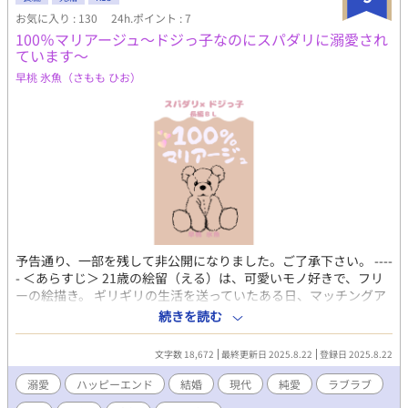
お気に入り : 130
24h.ポイント : 7
100％マリアージュ～ドジっ子なのにスパダリに溺愛され
ています～
早桃 氷魚（さもも ひお）
予告通り、一部を残して非公開になりました。ご了承下さい。 ----
- ＜あらすじ＞ 21歳の絵留（える）は、可愛いモノ好きで、フリ
ーの絵描き。 ギリギリの生活を送っていたある日、マッチングア
プリから「相性100％のお相手が現れた」と連絡があった。 おそ
続きを読む
るおそる話を聞きに行くと、とんでもない提案をされる。
「え!? 相性100％のお相手と、会ってすぐに結婚する!?」 了承す
文字数 18,672
最終更新日 2025.8.22
登録日 2025.8.22
れば衣食住が保障されると知り、絵留は生活のために結婚を決意
する。 初めて会ったお相手の暁（あきら）は、10歳年上で、立派
溺愛
ハッピーエンド
結婚
現代
純愛
ラブラブ
な洋館に住むお金持ちだ。 そのうえ、超イケメンのスパダリで、