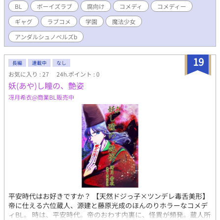
BL
ボーイズラブ
腐向け
コメディ
コメディー
ギャグ
ラブコメ
学園
魔法少女
アンダルシュノベルズb
19
長編
連載中
なし
お気に入り : 27
24h.ポイント : 0
妖(あや)し瞳の、艶姿
冴月希衣@商業BL販売中
平安時代はお好きですか？ 【天然ドジっ子×ツンデレ毒舌美形】
帝に仕える六位蔵人、源建と藤原光成のほんのりホラーなコメデ
ィBL。 時は、平安時代。帝のおわす内裏に、怪異が頻発。蔵人所