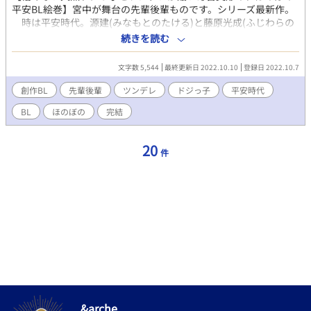
平安BL絵巻】宮中が舞台の先輩後輩ものです。シリーズ最新作。
時は平安時代。源建(みなもとのたける)と藤原光成(ふじわらの
みつなり)は、帝に仕える六位蔵人。 迂闊者の先輩、建がしでか
続きを読む
す数々の失敗の尻拭いに追われる後輩、光成は、誰にも言えない
秘密を抱えている。それは、同性の建への片恋という苦悩と、彼
文字数 5,544
最終更新日 2022.10.10
登録日 2022.10.7
によってもたらされる甘く切ない恋の喜び——。 【あなたへの、
萌ゆる想いをこの花に】 ◆萌ゆ花シリーズ◆ 『萌ゆる想いを、こ
創作BL
先輩後輩
ツンデレ
ドジっ子
平安時代
の花に』『妖し瞳の、艶姿』 ☆.｡.*･☆.｡.*･☆.｡.*･☆.｡.*☆.｡.*･
BL
ほのぼの
完結
☆.｡.*･☆ ◆本文・画像の無断転載禁止◆ No reproduction or
republication without written permission.
20
件
&arche