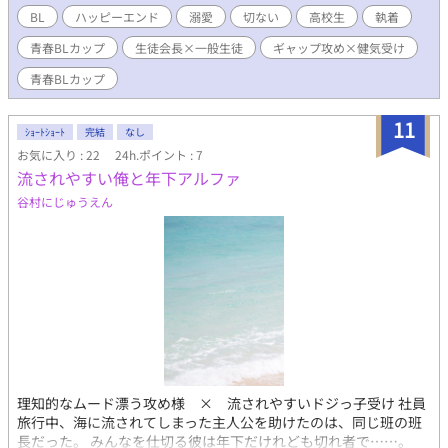
BL
ハッピーエンド
溺愛
切ない
高校生
執着
青春BLカップ​
生徒会長×一般生徒
ギャップ攻め×健気受け
青春BLカップ
11
ｼｮｰﾄｼｮｰﾄ
完結
なし
お気に入り : 22
24h.ポイント : 7
流されやすい俺と年下アルファ
谷村にじゅうえん
理知的なムード漂う攻め様 × 流されやすいドジっ子受け 社員
旅行中、海に流されてしまった主人公を助けたのは、同じ班の班
長だった。 みんなを仕切る彼は年下だけれども切れ者で……。