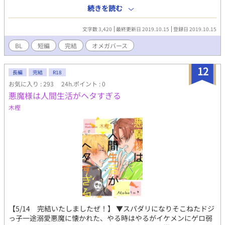
※Twitter上の話題を元に書きました（キャラ設定をもとに物語を
続きを読む
執筆） ※Fujossyから転載しています
文字数 3,420
最終更新日 2019.10.15
登録日 2019.10.15
BL
短編
完結
オメガバース
12
長編
完結
R18
お気に入り : 293
24h.ポイント : 0
悪魔様は人間生活がヘタすぎる
木樫
【5/14 完結いたしましたぜ！】 ▼スパダリになりそこねたドジ
っ子一途溺愛悪魔に懐かれた、やる時はやるがイケメンにゲロ弱