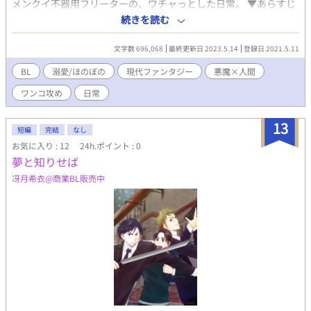
メンクイ不器用フリーターの、ワチャっとした日常。 ▼あらすじ
人生省エネ中のおひとり様フリーター・個々残 九蔵は、器用貧
続きを読む
乏でなにかと不幸な苦労人。 過去の失敗から人と深い仲を築け
ない。ハートのガードはガッチガチだ。 唯一の弱点は〝イケメ
文字数 696,068
最終更新日 2023.5.14
登録日 2021.5.11
ンに弱すぎるメンクイ〟であること。 しかし現実には冴えない
男を口説くようなロマンス系イケメンなど現れるはずもなく、九
BL
溺愛/ほのぼの
現代ファンタジー
悪魔×人間
蔵は毎日乙女ゲームのイケメンを愛でてはバイトをする代わり映
ワンコ攻め
日常
えのしない日々を送っていた。 そんなある日。 九蔵の部屋を
朝っぱらから破壊した常識知らずのぶっとび悪魔・ニューイがや
ってきて── 『ぜ、前世からずっと好きでした！ 結婚を前提
13
短編
完結
なし
に、私に魂をくださいッ！』 「お引き取りください」 ──この
お気に入り : 12
24h.ポイント : 0
悪魔、顔が好みすぎる！ 対人関係が不器用なフリーターと物理
夢と知りせば
的に不器用な悪魔という噛み合わない二人が送るドタバタ同居ラ
ブコメディな、日常系ＢＬ開幕。 ▼個々残九蔵（24） 趣味・乙
冴月希衣@商業BL販売中
女ゲーなメンクイフリーター。だいたいなんでもできる便利な男
前。 コミュ障オタク超絶シャイ。恥ずかしいと死ぬ。照れても
死ぬ。ハートのガードが金庫並みなため、人付き合いがとても下
手くそ。 ▼ニューイ（？） 超絶一途でゲロ甘溺愛属性なポカポ
カ系悪魔。 人間擬態モードがド美形王子様。中身はドジっ子
犬。本人は真面目に頑張っている。 九蔵に叱られると泣く。九
蔵が好きすぎてしばしば暴走する。俗世に疎い。隙あらば九蔵を
堕落させようとしている。