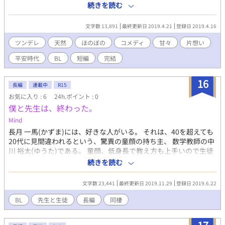
薔薇(そうび)の香る、秋夜の邂逅。それぞれの想いの行き着く先
続きを読む
は、果たしていずこ？ 平安時代の宮中を舞台に繰り広げられる、
先輩後輩のほのぼのBL絵巻です。 本作は、奈倉まゆみさんのコミ
文字数 13,891
最終更新日 2019.4.21
登録日 2019.4.16
ック
(https://www.alphapolis.co.jp/manga/901541888/798261305)
ツンデレ
天然
ほのぼの
コメディ
甘々
片想い
とのコラボ作品です。 小説単体(光成視点)でも楽しめますが、建
平安時代
BL
短編
完結
視点のコミックは最高に面白いので、是非、合わせてお楽しみく
ださいませ。 表紙＆挿絵も奈倉まゆみさま作画。 ◆本文・画像の
無断転載禁止◆ No reproduction or republication without
16
長編
連載中
R15
written permission.
お気に入り : 6
24h.ポイント : 0
僕と先生は、終わった。
Mind
長月 一馬(かずま)には、好きな人がいる。 それは、40を超えても
20代に見間違われるという、驚異の童顔の持ち主、 数学教師の中
川 裕太(ゆうた)である。 童顔、低身長で教え方も上手いので生徒
からの信頼も厚く、その上少し天然でドジっ子なので、校内でも
続きを読む
有名な癒しキャラとして人気が高い。 叶わない恋と諦めかけてい
た一馬だったが、ある日転機が訪れる…！ …まさかの同棲です。
文字数 23,441
最終更新日 2019.11.29
登録日 2019.6.22
BL
先生と生徒
長編
同棲