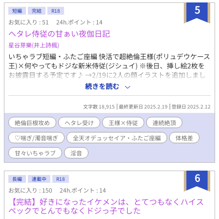
5
短編
完結
R18
お気に入り : 51
24h.ポイント : 14
ヘタレ侍従の甘ぁい夜伽日記
星谷芽樂(井上詩楓)
いちゃラブ短編・ふたご座編 快活で超絶倫王様(ポリュデウケース
王)×何やってもドジな新米侍従(ジシュイ) ※後日、挿し絵2枚を
お披露目する予定です♪ →2/19に2人の顔イラストを追加しまし
た！ 絡みイラストはpixiv,個人HP(画像倉庫)でご覧頂けます♪
続きを読む
《全天オデュッセイアの世界観・用語集》※個人HP
https://plus.fm-p.jp/u/odu88kitra/free?id=4 ポリュデウケース
文字数 18,915
最終更新日 2025.2.19
登録日 2025.2.12
王 双子国の王、守護星は一等星ポルックス 黄色に近い橙色の
短髪が特徴 とても明るくて快活な青年王。困っていたり悲しん
絶倫巨根攻め
ヘタレ受け
王様×侍従
連続絶頂
でいる者が居れば、すかさず手を伸ばす優しい一面を持つ。 ジシ
♡喘ぎ/濁音喘ぎ
全天オデュッセイア・ふたご座編
体格差
ュイ 双子国に生きる少年。守護星は5等星積水（ジシュイ）
とてものんびりしてドジっ子。そのせいで失敗する事も多く、周
甘々いちゃラブ
淫音
りからは呆れられる事も多い。 【あらすじ】 ジシュイが底辺平民
から王宮の侍従に召し上がった。 その初日の夜、王から夜のお供
6
を申し付けられ！？ 甘々イチャイチャとろとろに溶かされてしま
長編
連載中
R18
うジシュイをお楽しみください♪ ⚠️♡喘ぎ濁点喘ぎあります。
お気に入り : 150
24h.ポイント : 14
※2人の馴れ初めは「星の鳴る時」(全天オデュッセイア短編集)内
【完結】好きになったイケメンは、とてつもなくハイス
の『ディオスクーロイの華火』をご覧下さい♪
ペックでとんでもなくドジっ子でした