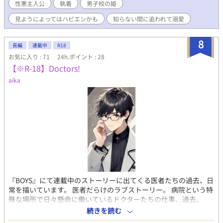
性悪主人公
執着
男子校の姫
見ようによってはハピエンかも
知らない間に追われて溺愛
8
長編
連載中
R18
お気に入り : 71
24h.ポイント : 28
【※R-18】Doctors!
aika
『BOYS』にて連載中のストーリーに出てくる医者たちの過去、日
常を描いています。 医者だらけのラブストーリー。 病院という特
殊な場所で日々懸命に働いているドクターたちの仕事、過去、
恋、成長、などをそれぞれの視点から綴っています。 ※少しマニ
続きを読む
アックな性癖、エロシーンあり 表紙、登場人物紹介にAIイラスト