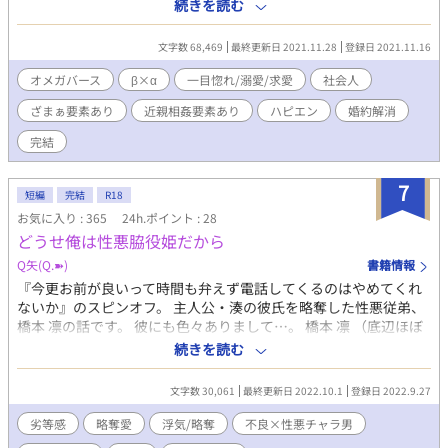
験も無いヘテロな凡百βに、ガチベタにフォーリンラブした御曹司
続きを読む
の猛アタック始まります。 ビッチΩと政略結婚とかしてる場合じ
ゃないらしい。
文字数 68,469
最終更新日 2021.11.28
登録日 2021.11.16
オメガバース
β×α
一目惚れ/溺愛/求愛
社会人
ざまぁ要素あり
近親相姦要素あり
ハピエン
婚約解消
完結
7
短編
完結
R18
お気に入り : 365
24h.ポイント : 28
どうせ俺は性悪脇役姫だから
Q矢(Q.➽)
書籍情報
『今更お前が良いって時間も弁えず電話してくるのはやめてくれ
ないか』のスピンオフ。 主人公・湊の彼氏を略奪した性悪従弟、
橋本 凛の話です。 彼にも色々ありまして…。 橋本 凛 （底辺ほぼ
男子校の姫ポジにされた過去がある。意外と不憫。） 橋本 湊
続きを読む
（凛の出来の良い平凡顔の従兄弟） 久我 裕威 （凛の初めての
男・凛に執着） 井口 永 （凛が略奪した湊の元カレ） その他の皆
文字数 30,061
最終更新日 2022.10.1
登録日 2022.9.27
さん ※2ページ目の先輩2人の学年、訂正しました。
劣等感
略奪愛
浮気/略奪
不良×性悪チャラ男