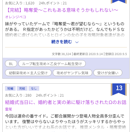
タジー作品に馴染みがないので詳細な背景描写等ははおざなりで
お気に入り : 1,620
24h.ポイント : 21
すが、生暖かい目でお見守り下されば幸いです。 9割方悪ふざけ
【完結】略奪愛～これもある意味そうかもしれない～
です。 雑事の片手間程度にご覧下さい。 m(_ _)m
オレンジペコ
妹がやっていたゲームで『略奪愛～君が望むなら～』というもの
がある。 Ｒ指定があったかどうかは不明だけど、なんでもドＳな
婚約者に虐げられているヒロインの女の子を攻略対象者達があの
手この手で助け出し、最終的に一番好感度が高い相手とくっつく
続きを読む
というなんだかよくわからない乙女ゲームだ。 ヒロインは婚約者
にあんなことされたこんなことされたと攻略対象者達に訴えて、
文字数 38,324
最終更新日 2020.9.14
登録日 2020.9.5
色々助けてもらいながら愛を深めていくゲームらしい。 なんてこ
とはない。悪役令嬢ポジションの代わりにドＳな婚約者がいると
BL
ループ転生攻め×乙女ゲーム転生受け
言う、そんなゲームのようだった。 でも妹は何故かそんなゲーム
幼馴染攻め×主人公受け
攻めがヤンデレ気味
受けが女嫌い
にドハマりして、聞きたくもない内容をぺちゃくちゃとよくしゃ
べっていた。 だからこんなことになったんだろうか？ 「…………
マジか」 気づけば俺はそのゲームのドＳキャラであるレオ＝ダン
13
短編
完結
なし
タリオンへと転生していた。 （なんでよりにもよってドＳキャラ
お気に入り : 280
24h.ポイント : 21
なんだよ？！） 確かに俺は妹のせいで基本的に女が嫌いだ。 でも
結婚式当日に、婚約者と実の弟に駆け落ちされたΩのお話
別にドＳなわけじゃない。 単に女を見る目が冷たいだけであっ
て、どうこうしてやる的な思考は持ち合わせていないのだ。 本当
雷尾
にもうどうしたらいいんだろう？ そうこうしているうちに月日は
今回は運命の番サイド。ご都合展開かつ登場人物全員多分歪んで
経ち、学園で婚約者に悪評を流されて……。 これは思ってもみな
います。 復讐はやらないよりやったほうがスッキリするからやっ
かった幼馴染に捕まえられてしまった、そんな俺の話。 ※主人公
といた方がいいですよね系のお話です。 推奨メンタル ・略奪愛絶
は別にドＳではないです。タグの方をご確認ください。 ※全１２