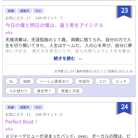
は、真に恋するスタッフ・詩央（しお）が勤めていた。 彼に
23
は、杏の存在が気になって仕方がない。 熱っぽい、と休憩室で
長編
連載中
R18
真を待ち、大胆に誘う。 自店のスタッフには手を付けない、が
お気に入り : 17
24h.ポイント : 7
信条の真だったが、そんな詩央には勝てず、肌を合わせる。 ま
今日の僕と明日の僕は、違う男をアイシテル
だまだお子様の杏には無い、大人の魅力を持つ詩央と、熱いひと
aika
ときを過ごした。 マンションに帰って、詩央と寝たことを真は
天城流華は、天涯孤独の１７歳。 両親に捨てられ、自分の力で人
気軽に杏に話した。 すると彼は、ぽろぽろと涙をこぼして泣き
生を切り開いてきた。 人生はゲームだ。 人の心を弄び、自分に夢
出してしまう。 一緒に暮らし、キスをしたりしているのだ。
中にさせる。 男たちを手玉にとり、自らの思うように人生を動か
杏は、真を勝手に恋人だと思い込んでしまっていた。 困惑する
していた。 ある日の学校帰り。 いつもの帰り道を歩いていたはず
真だったが、彼とふれあうことで幸せな気持ちになれることは確
続きを読む
が、古びた洋館の廃墟に迷い込んでしまう。 廃墟の扉が開き、導
かだ。 生まれて初めて、真は真剣に恋の相手と向き合い始め
かれるように建物に足を踏み入れると、 暗闇の中に、綺麗な花の
た。 いきなりベッドイン、ではなく、手順を踏んでまずはデー
文字数 22,139
最終更新日 2022.7.2
登録日 2022.3.28
装飾があしらわれた丸い鏡が浮かび上がった。 鏡の中に、天使の
トから。 デートして、手をつないで。ドキドキしながらキスを
ような少年が現れる。 どこか懐かしい雰囲気がするその美少年
して、そして初夜を迎える。 そんなプランを、真は杏に対して
BL
複数
ハーレム要素あり
性描写
エロ
エッチ
は、 大きく綺麗な瞳から大粒の涙を溢していた。 彼の名は、花宮
考えるようになった。 しかし、杏との初デートの日、真は不吉
入れ替わり
異世界？
悪魔と天使
咲羅。 汚れを知らない純粋な少年。 次の日、目が覚めると、 流華
な男・遠田（えんだ）と出会う。 遠田は、登流会（とうりゅう
は鏡の奥の世界にいた。 花宮咲羅として。 二人の身体が入れ替わ
かい）傘下の組の極道だ。 真が店長を務めるボーイズ・バーの
り、 人生が交差する。 それぞれの世界が、思わぬ方向へと展開し
オーナーでもある。 彼は時折、客として店に現れることもある
24
長編
連載中
R18
ていく・・・・ 〜〜〜〜〜〜〜〜〜〜〜〜〜 ２人の中身が入れ替
のだが、粗暴で身勝手な振る舞いは悩みの種だった。 それどこ
お気に入り : 11
24h.ポイント : 0
わり、 正反対の性格の２人が、 それぞれの悩みに、恋に、向き合
ろか、過去に真の情夫を幾度となく奪い去り踏みにじって来た男
Perfect Beat！
っていくBL小説です。 R-18要素たっぷりになる予定です。 タイト
だ。 嫌な予感を感じながらも、真は杏とのデートを楽しんだ。
ルの横のマーク ♤→流華視点 ♡→咲羅視点 で書き分けています。
ショッピングやディナーに、夜景の美しいホテル。 そこで初
aika
こちらの作品は、「小説家になろう」ムーンライトノベルズにも
めて結ばれた二人は、ようやく正真正銘の恋人になった。 それ
メジャーデビューが決まったバンド、over。 ボーカルの陸は、ピ