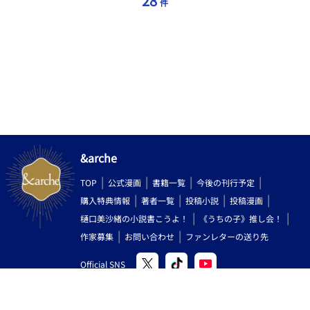
28
件
&arche
TOP
公式漫画
書籍一覧
今後の刊行予定
購入特典情報
著者一覧
投稿小説
投稿漫画
樋口美沙緒の小説書こうよ！
《うちの子》推し会！
作家募集
お問い合わせ
ファンレターの送り先
Official SNS