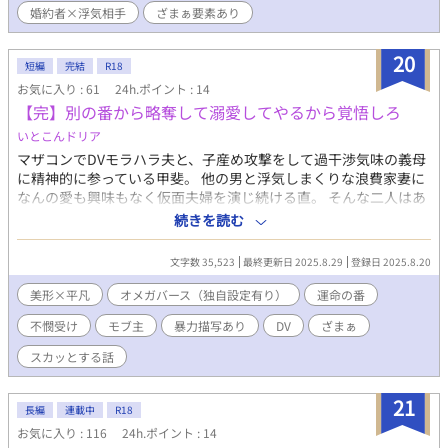
婚約者×浮気相手
ざまぁ要素あり
20
短編
完結
R18
お気に入り : 61
24h.ポイント : 14
【完】別の番から略奪して溺愛してやるから覚悟しろ
いとこんドリア
マザコンでDVモラハラ夫と、子産め攻撃をして過干渉気味の義母
に精神的に参っている甲斐。 他の男と浮気しまくりな浪費家妻に
なんの愛も興味もなく仮面夫婦を演じ続ける直。 そんな二人はあ
る日、卒業式以来の数年ぶりの再会をする。 二人は元・運命の番
続きを読む
同士だが、お互いに既婚者同士。 甲斐は気持ちを抑えようとする
が、諦めきれない直は…… ※【学園トップに反抗したら～】の設
文字数 35,523
最終更新日 2025.8.29
登録日 2025.8.20
定をお借りしていますが、読まなくてもわかります。
美形×平凡
オメガバース（独自設定有り）
運命の番
不憫受け
モブ主
暴力描写あり
DV
ざまぁ
スカッとする話
21
長編
連載中
R18
お気に入り : 116
24h.ポイント : 14