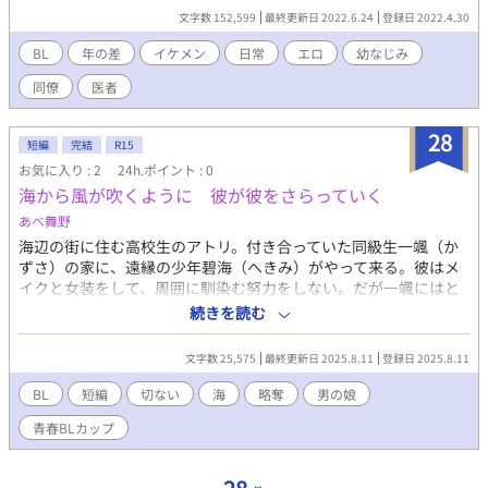
〜〜〜〜 ♡→渡里優羽 ♤→沢渡仁 ♢→南川梓 ♧→宗馬遥 幼なじ
文字数 152,599
最終更新日 2022.6.24
登録日 2022.4.30
み４人を中心としたそれぞれの人間関係、恋模様を描いていま
す。 長くなったので、続きを２にしました。 短編のように気にな
BL
年の差
イケメン
日常
エロ
幼なじみ
った話だけ読んでいただけるように、登場人物紹介を入れてもう
同僚
医者
少し工夫して書きたいなと思っています。 ドロドロな恋愛模様、
鬼畜、激しいシーンを書くのが好きなので、多くなりがちです 恋
愛を通して各キャラの個性や考え、成長、などを描きつつ、R18
28
短編
完結
R15
要素にも力を入れていきたいです♡ 登場人物多数！色々な男の子
お気に入り : 2
24h.ポイント : 0
がいるので、好みの子を応援してくださると嬉しいです♡ 色々な
海から風が吹くように 彼が彼をさらっていく
シチュエーションでのエッチ、個性豊かな男の子たちの愛と快楽
を追求していく予定です。 R-18/R18/性描写あり/エロ/エッチ/BL/
あべ舞野
幼なじみ/恋愛/純愛/NTR/浮気/複数/イケメン/美少年/複数プレイ/
海辺の街に住む高校生のアトリ。付き合っていた同級生一颯（か
変態/上司/部下/先輩/後輩/羞恥プレイ/調教/乱交/同僚/童顔/同棲/
ずさ）の家に、遠縁の少年碧海（へきみ）がやって来る。彼はメ
バンド/制服/元彼/元カレ/未練/新彼/彼氏/ 執着/年下/年上/同級生/
イクと女装をして、周囲に馴染む努力をしない。だが一颯にはと
略奪/タレ目/片思い/禁断/肉体関係/コスプレ/
ても素直に振舞っているようだ。そして学校で奇妙な事件が頻発
続きを読む
する。碧海の過去が広まった時、さらに事件が起きる。
文字数 25,575
最終更新日 2025.8.11
登録日 2025.8.11
BL
短編
切ない
海
略奪
男の娘
青春BLカップ​