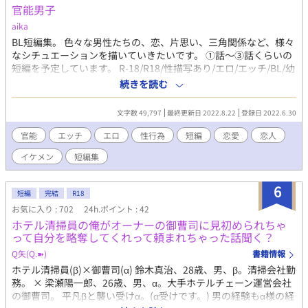
官能男子
然フィクションです
aika
BL短編集。 色々な男性たちの、恋、片思い、三角関係など、様々
なシチュエーションを描いていきたいです。 ①話〜③話くらいの
短編を予定しています。 R-18/R18/性描写あり/エロ/エッチ/BL/幼
なじみ/恋愛/純愛/NTR/浮気/複数/イケメン/美少年/複数プレイ/変
続きを読む
態/上司/部下/先輩/後輩/羞恥プレイ/調教/乱交/同僚/童顔/同棲/バ
ンド/制服/元彼/元カレ/未練/新彼/彼氏/ 執着/年下/年上/同級生/略
文字数 49,797
最終更新日 2022.8.22
登録日 2022.6.30
奪/タレ目/片思い/禁断/肉体関係/コスプレ/弁護士/検察官
官能
エッチ
エロ
性行為
短編
恋愛
恋人
イケメン
短編集
6
短編
完結
R18
お気に入り : 702
24h.ポイント : 42
ホテル清掃員の俺がオーナーの御曹司に見初められちゃ
って自分を略奪してくれって頼まれちゃった話聞く？
Q矢(Q.➽)
書籍情報
ホテル清掃員(β)×御曹司(α) 鈴木真治、28歳、男、β。清掃会社勤
務。 × 梁瀬陽一郎、26歳、男、α。大手ホテルチェーン運営会社
の御曹司。 平凡βと襲い受けα。(α受けです。) 男の経験もα様の経