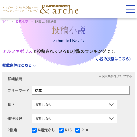
TOP
投稿小説
略奪の検索結果
Submitted Novels
アルファポリス
で投稿されているBL小説のランキングです。
小説の投稿はこちら
掲載条件はこちら
×検索条件をクリアする
詳細検索
フリーワード
長さ
進行状況
R指定
R指定なし
R15
R18