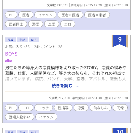
載せております。 仕事、恋愛を通して各キャラの個性や考え、成
文字数 132,371
最終更新日 2025.12.28
登録日 2022.5.18
長、などを描きつつ、R18要素にも力を入れていきたいです♡ 登
場人物多数！色々な男性がいるので、好みの子を応援してくださ
BL
医者
イケメン
医者×医者
医者×患者
ると嬉しいです。 色々なシチュエーションでのエッチ、個性豊か
医者同士
溺愛
恋愛
エロ
な男性たちの愛と快楽を追求します。 R-18/R18/性描写あり/エロ/
エッチ/BL/幼なじみ/恋愛/純愛/NTR/浮気/複数/イケメン/美少年/
複数プレイ/変態/上司/部下/先輩/後輩/羞恥プレイ/調教/乱交/同僚/
9
長編
完結
R18
童顔/同棲/制服/元彼/元カレ/未練/新彼/彼氏/医者/医療/検査/年の
お気に入り : 56
24h.ポイント : 28
差 執着/年下/年上/同級生/略奪/タレ目/片思い/禁断/肉体関係/コス
BOYS
プレ/白衣
aika
男性たちの等身大の恋愛模様を切り取ったSTORY。 恋愛の悩みや
葛藤、仕事、人間関係など、等身大の彼らを、それぞれの視点で
描いています。 病院、バンド、大学、空港、アパレル、職業も人
生も様々な彼らが、出会いや別れを繰り返しながら、自分なりの
続きを読む
愛を見つけていく物語。 〜〜〜〜 ♡→渡里優羽 ♤→沢渡仁 ♢→
南川梓 ♧→宗馬遥 幼なじみ４人を中心としたそれぞれの人間関
文字数 217,310
最終更新日 2022.4.30
登録日 2022.3.20
係、恋模様を描いています。 恋愛を通して各キャラの個性や考
え、成長、などを描きつつ、R18要素にも力を入れていきたいで
BL
エロ
エッチ
性描写
恋愛
幼なじみ
同僚
す♡ 登場人物多数！色々な男の子がいるので、好みの子を応援し
登場人物多い
イケメン
てくださると嬉しいです♡ 色々なシチュエーションでのエッチ、
個性豊かな男の子たちの愛と快楽を追求していく予定です。 R-
18/R18/性描写あり/エロ/エッチ/BL/幼なじみ/恋愛/純愛/NTR/浮
10
長編
完結
R18