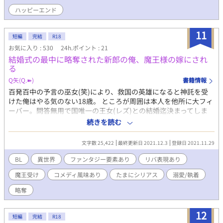
ハッピーエンド
11
短編
完結
R18
お気に入り : 530
24h.ポイント : 21
結婚式の最中に略奪された新郎の俺、魔王様の嫁にされ
る
Q矢(Q.➽)
書籍情報
百発百中の予言の巫女(笑)により、救国の英雄になると神託を受
けた俺はやる気のない18歳。 ところが周囲は本人を他所に大フィ
ーバー。問答無用で国唯一の王女(レズ)との結婚迄決まってしま
う。 (国救うどころか未だ何もしてないのになあ…。) 気がすすま
続きを読む
ない内に事態はどんどん進み、ついには国をあげての挙式当日。
一陣の黒い竜巻きが一瞬にして俺を攫った。 何が何だかわからな
文字数 25,422
最終更新日 2021.12.3
登録日 2021.11.29
い内に、今度は何処かの城の中のとある部屋のベッドにいた俺。
そして俺を抱えたまま俺の下敷きになってベッドに気絶している
BL
異世界
ファンタジー要素あり
リバ表現あり
黒髪の美形。 取り敢えずは起きるまで介抱してみると、目を覚ま
魔王受け
コメディ風味あり
たまにシリアス
溺愛/執着
した彼は俺に言ったのだった。 「我の嫁…。」 つまり救国の英雄
とは、戦って魔王を倒すとかそういう感じではなく、魔王に嫁(賄
略奪
賂)を貢いで勘弁してもらう方向のやつだった…。 確かに国は救っ
てんのかもしれないけど腑に落ちない俺と、超絶美形イケメンド
12
ジっ子魔王様の 甘い新婚生活は無事スタートするのか。 ※ファン
短編
完結
R18