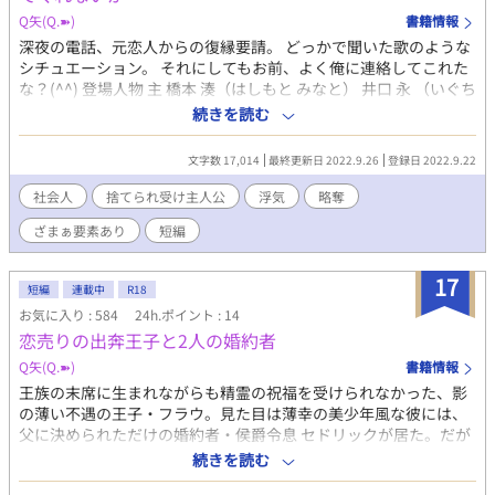
Q矢(Q.➽)
書籍情報
深夜の電話、元恋人からの復縁要請。 どっかで聞いた歌のような
シチュエーション。 それにしてもお前、よく俺に連絡してこれた
な？‪(^^)‬ 登場人物 主 橋本 湊（はしもと みなと） 井口 永 （いぐち
ひさし） 橋本 凛 （はしもと りん） 天知 駿 （あまち すぐる） 神
続きを読む
崎 央志 （かんざき おうし） ※リハビリ短編です。 ※9/26、天知
視点からの番外編アップしました
文字数 17,014
最終更新日 2022.9.26
登録日 2022.9.22
社会人
捨てられ受け主人公
浮気
略奪
ざまぁ要素あり
短編
17
短編
連載中
R18
お気に入り : 584
24h.ポイント : 14
恋売りの出奔王子と2人の婚約者
Q矢(Q.➽)
書籍情報
王族の末席に生まれながらも精霊の祝福を受けられなかった、影
の薄い不遇の王子・フラウ。見た目は薄幸の美少年風な彼には、
父に決められただけの婚約者・侯爵令息 セドリックが居た。だが
ある時、他国の王子であるシンがフラウに一目惚れした事で、セ
続きを読む
ドリックとの婚約を白紙に戻し、国家間の同盟の為に新たな婚約