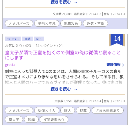
許な方 ・浮気した側はそれなりに報復されてほしい方 ・浮気した
続きを読む
話です。サラッとお楽しみください。よろしくお願いします。
奴は許せないが、それでもまだ（浮気した奴に）心が残っていて
もやもやイライラしている方
文字数 21,889
最終更新日 2024.1.3
登録日 2024.1.3
オメガバース
美形×平凡
執着攻め
浮気・不倫
14
ｼｮｰﾄｼｮｰﾄ
完結
R18
お気に入り : 423
24h.ポイント : 21
皇太子が隣で正室を抱くので側室の俺は従僕と寝ること
にします
grotta
書籍情報
側室に入った狐獣人でΩのエメは、人間の皇太子ルーカスの寝所
で正室オメガにより惨めな思いをさせられる。 そしてある日、狼
獣人と人間のハーフであるヴィダルが従僕となった。彼は実は狼
一族の子孫で、αだった。 二人は皇太子を騙して帝国を乗っ取る
続きを読む
ためにあることを企てる。 【狼一族の生き残りα×美人狐獣人Ω】
※前半皇太子と正室による胸糞注意
文字数 8,958
最終更新日 2022.9.4
登録日 2022.9.3
オメガバース
従僕×主人
獣人
略奪
ざまあ要素あり
皇太子
短編
NTR要素あり