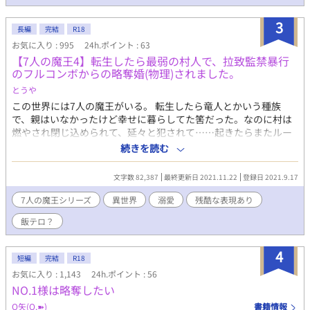
3
長編
完結
R18
お気に入り : 995
24h.ポイント : 63
【7人の魔王4】転生したら最弱の村人で、拉致監禁暴行
のフルコンボからの略奪婚(物理)されました。
とうや
この世界には7人の魔王がいる。 転生したら竜人とかいう種族
で、親はいなかったけど幸せに暮らしてた筈だった。なのに村は
燃やされ閉じ込められて、延々と犯されて……起きたらまたルー
プ…。夜が明けたら『あいつ』意外、みんな俺のことなんか覚え
続きを読む
てやしない。心が壊れない方がおかしいだろ？ けれど、俺に『嫁
になれ』っていうおかしな男が現れた。……お前だって…どうせ
文字数 82,387
最終更新日 2021.11.22
登録日 2021.9.17
朝が来たら俺のことなんか忘れるくせに。 「明日まであんたが俺
を忘れてなけりゃ……嫁でもなんでもなってやるよ…っ！」 『ほ
7人の魔王シリーズ
異世界
溺愛
残酷な表現あり
ー？忘れんなよ？その言葉』 聴覚を封じられた戦闘狂魔王×ピン
飯テロ？
クの竜種かわい子ちゃん
********************************************
ATTENTION
4
短編
完結
R18
******************************************** ＊独自設定があ
お気に入り : 1,143
24h.ポイント : 56
ります。随時更新の【人物紹介とネタバレ含む裏設定】を参考に
NO.1様は略奪したい
してください。 ＊人道に反する残酷な表現があります。シリーズ
でわかるように、これは『神々が統治した世界が滅びる物語』で
Q矢(Q.➽)
書籍情報