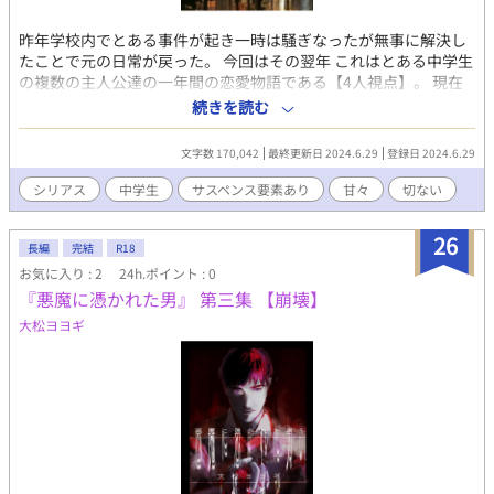
昨年学校内でとある事件が起き一時は騒ぎなったが無事に解決し
たことで元の日常が戻った。 今回はその翌年 これはとある中学生
の複数の主人公達の一年間の恋愛物語である【4人視点】。 現在
交際中で幸せ絶頂期の大翔と悠里 悠里に異常な執着しており、大
続きを読む
翔を憎み 略奪計画を模索してる智樹 感情をあまり出さない謎の多
い 千尋 この4人が中心に楽しい恋愛ストーリーが始まるが、今年
文字数 170,042
最終更新日 2024.6.29
登録日 2024.6.29
もまた彼ら4人それぞれに困難を待ち受ける。時に大きな事件に関
わる事も、、 今年も、いや去年よりも長い1年が始まろうとして
シリアス
中学生
サスペンス要素あり
甘々
切ない
いる。 タイトルに誰視点か入ってますがないやつは同じ視点で
す。 R18有 スカ表現も少しだけありますがそのページには題に表
26
記します。 療養中のため公開出来るだけ投稿していきます コメン
長編
完結
R18
トやアドバイスとかたくさんいただけたらうれしいです 他サイト
お気に入り : 2
24h.ポイント : 0
で完結してます、初見の方はこちらからどうぞ
『悪魔に憑かれた男』 第三集 【崩壊】
大松ヨヨギ