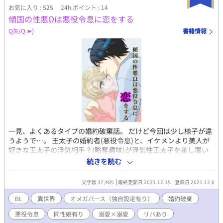
つ、R18要素にも力を入れていきたいです♡ 登場人物多数！色々
お気に入り : 525
24h.ポイント : 14
な男の子がいるので、好みの子を応援してくださると嬉しいです
傾国の性悪Ωは悪役令息に恋をする
♡ 色々なシチュエーションでのエッチ、個性豊かな男の子たちの
愛と快楽を追求していく予定です。 R-18/R18/性描写あり/エロ/エ
Q矢(Q.➽)
書籍情報
ッチ/BL/幼なじみ/恋愛/純愛/NTR/浮気/複数/イケメン/美少年/複
数プレイ/変態/上司/部下/先輩/後輩/羞恥プレイ/調教/乱交/同僚/童
顔/同棲/バンド/制服/元彼/元カレ/未練/新彼/彼氏/ 執着/年下/年上/
同級生/略奪/タレ目/片思い/禁断/肉体関係/コスプレ/
一見、よくあるタイプの婚約破棄話。 だけど今回は少し様子が違
うようで…。 王太子の婚約者(悪役令息)と、イケメンより美人が
好きな王太子の浮気相手？(略奪趣味)が浮気性王太子を差し置い
て愛を育む…大ざっぱに言うとそんな話です。 ※ 最初、主人公Ω
続きを読む
がクソみたいな性格をしています。ご注意下さい。 表紙は友人あ
お氏に描いていただきましたm(_ _)m
文字数 37,485
最終更新日 2021.12.15
登録日 2021.12.6
BL
異世界
オメガバース（独自設定有り）
婚約破棄
悪役令息
同性婚有り
溺愛×溺愛
リバあり