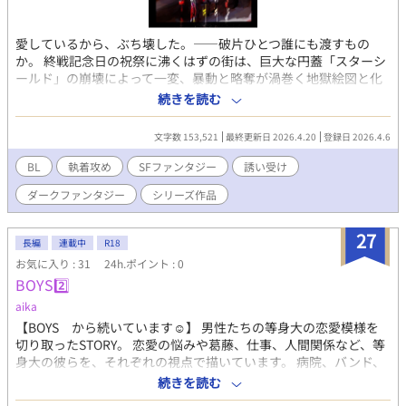
愛しているから、ぶち壊した。――破片ひとつ誰にも渡すもの
か。 終戦記念日の祝祭に沸くはずの街は、巨大な円蓋「スターシ
ールド」の崩壊によって一変、暴動と略奪が渦巻く地獄絵図と化
した。帝国警察のノエルは、かつての婚約者ハンナ率いるデモ隊
続きを読む
の「偽りの正義」に吐き気を催しながら、ただ一人、不死身の男
ウィルソンを自分だけのものにするため、混乱の夜へと足を踏み
文字数 153,521
最終更新日 2026.4.20
登録日 2026.4.6
入れる。
BL
執着攻め
SFファンタジー
誘い受け
ダークファンタジー
シリーズ作品
27
長編
連載中
R18
お気に入り : 31
24h.ポイント : 0
BOYS2️⃣
aika
【BOYS から続いています☺︎】 男性たちの等身大の恋愛模様を
切り取ったSTORY。 恋愛の悩みや葛藤、仕事、人間関係など、等
身大の彼らを、それぞれの視点で描いています。 病院、バンド、
大学、空港、アパレル、職業も人生も様々な彼らが、出会いや別
続きを読む
れを繰り返しながら、自分なりの愛を見つけていく物語。