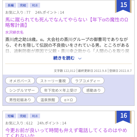
15
長編
完結
R18
お気に入り : 77
24h.ポイント : 14
馬に蹴られても死んでなんてやらない【年下αの魔性のΩ
略奪計画】
水沢緋衣名
斎川虎之助18歳。α。大会社の斎川グループの御曹司でありなが
ら、それを隠して伝説の不良扱いをされている男。ところがある
日、過剰防衛が原因で父親・斎川幸之助から「人間の心を取り戻
す迄は一人で生きていけ」と勘当を言い渡される。 けれど虎之助
続きを読む
の素行の悪さは有名で、都内では仕事が一切見付かれない状態で
あった。 血眼になって仕事を探していた虎之助は『嘉生館』とい
文字数 122,012
最終更新日 2022.9.8
登録日 2022.8.7
う旅館の住み込みのアルバイトを発見。 住み家も食事も提供され
る上に都内から離れられる旅館のバイトは、この時の虎之助には
オメガバース
ストーリー重視
ラブコメディー
とても都合がいい。 その仕事に乗った虎之助は、Ωなのにも関わ
シングルマザー
年下攻め×年上受け
感動あり
らず嘉生館で女将として働く穂波操に出逢い………？？ 性
描写(挿入あり)☆ 今回は運命の番的な要素は無く、割とストレ
男性妊娠あり
温泉旅館
α×Ω
ートなオメガバースになります。 この物語はフィクションで
す。実在の人物や団体などとは関係ありません。 大変長くなって
16
しまいましたが、楽しんでいただける方がおりましたら、何卒宜
短編
完結
R18
しくお願い致します。
お気に入り : 612
24h.ポイント : 14
今更お前が良いって時間も弁えず電話してくるのはやめ
てくれないか