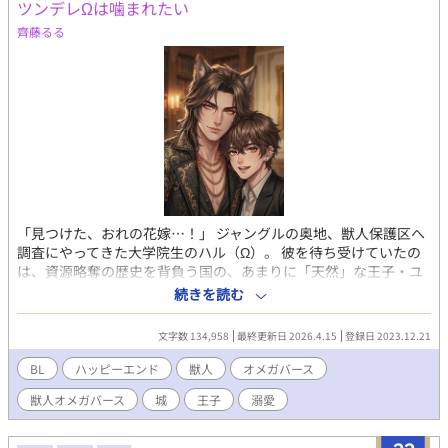
ツンデレΩは噛まれたい
齊藤るる
「見つけた、おれの花嫁…！」 ジャングルの奥地、獣人保護区へ
調査にやってきた大学院生のハル（Ω）。 彼を待ち受けていたの
は、資源略奪の歴史を背負う国の、あまりに「天然」な王子・ユ
キ（α）だった。 初対面でいきなり押し倒され、「おれの子を産
続きを読む
んで！」と迫るユキに、ハルはビンタで応戦！ 第一印象は最悪、
考えれば考えるほどムカつく相手なのに、なぜかハルの身体は、
文字数 134,958
最終更新日 2026.4.15
登録日 2023.12.21
ユキの甘い匂いに疼いてしまい…！？ おバカな恋の裏側に、奪わ
れた獣人の歴史が交錯する—— オメガバースとは？ 欧米が発祥と
BL
ハッピーエンド
獣人
オメガバース
いわれる物語設定で、α（アルファ）、β（ベータ）、Ω（オメ
獣人オメガバース
城
王子
溺愛
ガ）、3種の人間が存在するユニバース（架空の世界）のこと。
オメガバースの特徴として、男女に関係なく妊娠することができ
ます。 ⚠️獣型⇄人型に変化するタイプの獣人(わんこ)です 【ジャ