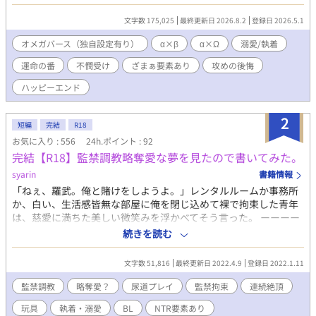
で、αの三塚 亮に一目惚れされ、猛烈なアプローチを受けた。 異
性愛者であり遠恋の彼女も居た静也は、それを理由に三塚の告白
文字数 175,025
最終更新日 2026.8.2
登録日 2026.5.1
を断り続けたが、ある時三塚に酒に酔わされ、抱かれてしまう。
既成事実を作る事に成功した三塚は、強引に静也を略奪、結婚。
オメガバース（独自設定有り）
α×β
α×Ω
溺愛/執着
しかし熱愛は続かず、三塚は愛人を囲い始める。しかも相手はΩ
運命の番
不憫受け
ざまぁ要素あり
攻めの後悔
で、三塚と番になって子どもを産む事を望んでいた。 バース法に
より、婚姻外の番契約は禁止されている。可愛い愛人の願いを叶
ハッピーエンド
える為には、まず静也と離婚しなくてはならない。 そうして結婚
生活が五年目に入ったある夜、三塚は静也に離婚を切り出す。 愛
2
人に目が眩む三塚は、この先で自分を待つ恐ろしい運命など、想
短編
完結
R18
像すらできずにいたが……。 手段を選ばず生きてきた傲慢浮気
お気に入り : 556
24h.ポイント : 92
男・三塚の末路とは。 そして捨てられた静也の、意外な未来と
完結【R18】監禁調教略奪愛な夢を見たので書いてみた。
は。 ※お詫び 17話のラスト、三年ではなく五年の間違いです！明
syarin
書籍情報
らかなうっかりミスです！ お詫びして訂正いたしますm(_ _)m
「ねぇ、羅武。俺と賭けをしようよ。」レンタルルームか事務所
か、白い、生活感皆無な部屋に俺を閉じ込めて裸で拘束した青年
は、慈愛に満ちた美しい微笑みを浮かべてそう言った。 ーーーー
ーーーーーーーーー 監禁野郎×粘着野郎で、オモチャ責めが中心
続きを読む
の何でもアリのバーリトゥードです。 新年早々監禁調教略奪愛的
R18BLな夢を見たので小説にしてみました。原作夢故、設定色々
文字数 51,816
最終更新日 2022.4.9
登録日 2022.1.11
ふわふわですが、許して下さい。 1/12 20時96位！21時88位！
1/13 72位！何か上がったり下がったりで1/17 68位！ ホットラン
監禁調教
略奪愛？
尿道プレイ
監禁拘束
連続絶頂
キング入りしました！ありがとうございます( ´ ▽ ` ) お気に入り
玩具
執着・溺愛
BL
NTR要素あり
200越え！ありがとうございます！