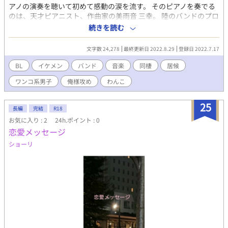
重複掲載しております。 R-18/R18/性描写あり/エロ/エッチ/BL/幼
でも彼らの間には、略奪愛を狙う詩央や、疫病神・遠田が付きま
アノの演奏を聴いて初めて感動の涙を流す。 そのピアノを奏でる
なじみ/恋愛/純愛/NTR/浮気/複数/イケメン/美少年/複数プレイ/変
とう……。
のは、天才ピアニスト、作曲家の美雨音 三幸。 陸のバンドのプロ
態/先輩/後輩/羞恥プレイ/調教/乱交//童顔/同棲//制服/元彼/元カ
デューサーだった。 美しいピアノを奏でる魅惑の男、三幸はとん
続きを読む
レ/未練/新彼/彼氏/ 執着/年下/年上/同級生/略奪/学園/片思い/禁断/
でもなく口が悪い暴君で、陸のことをやかましい犬呼ばわりし相
肉体関係/コスプレ/飼い主/天使/悪魔/執事/入れ替わり/異世界/淫
手にしない。 自分の歌がダメだと貶された陸は、三幸に特別レッ
乱
文字数 24,278
最終更新日 2022.8.29
登録日 2022.7.17
スンをしてもらうことになり彼の部屋に居候することに。 暴君と
ワンコのはちゃめちゃな共同生活が始まった。 バンド仲間との絆
BL
イケメン
バンド
音楽
同棲
居候
を深め成長していく陸の、葛藤と成長、そして初めての恋を綴っ
ワンコ系男子
俺様攻め
わんこ
た物語。 R-18/R18/性描写あり/エロ/エッチ/BL/幼なじみ/恋愛/純
愛/NTR/浮気/複数/イケメン/美少年/上司/部下/先輩/後輩/羞恥プレ
イ/同僚/童顔/同棲/バンド/元彼/元カレ/未練/新彼/彼氏/執着/年下/
25
長編
完結
R18
年上/同級生/略奪/タレ目/片思い/禁断/ワンコ/俺様/プロデューサ
お気に入り : 2
24h.ポイント : 0
ー/ピアニスト/ギタリスト/可愛い系男子/
恋愛メッセージ
ショーリ