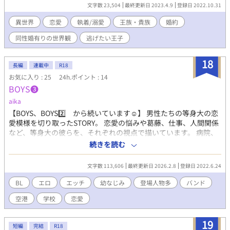
を結ぼうではないかという流れに…。 今まで不仲だったのに何故
文字数 23,504
最終更新日 2023.4.9
登録日 2022.10.31
かそれに抵抗するセドリックと、略奪する気満々のシンに嫌気が
さし、フラウは自分の宮に閉じこもってしまう。 そんな時、遅れ
異世界
恋愛
執着/溺愛
王族・貴族
婚約
ばせながらにフラウに精霊の祝福が授けられる。その力がまあま
同性婚有りの世界観
逃げたい王子
あ使えるスキルだと踏んだフラウは、それが誰にも知られぬ内に
王宮から姿を消した。 『お嫁さんを探す旅にでます。さがさない
でください。』 という書き置きを残して。 立場ゆえに人生を諦め
18
長編
連載中
R18
かけていたけれど、やっぱり可愛い女性と結婚したい家出王子フ
お気に入り : 25
24h.ポイント : 14
ラウと、フラウとの婚約解消に納得出来ず行方を探すツンデレ元
BOYS❸
婚約、一目惚れしたフラウを捕まえて早く結婚したい現婚約者。
まったり更新です。
aika
【BOYS、BOYS2️⃣ から続いています☺︎】 男性たちの等身大の恋
愛模様を切り取ったSTORY。 恋愛の悩みや葛藤、仕事、人間関係
など、等身大の彼らを、それぞれの視点で描いています。 病院、
バンド、大学、空港、アパレル、職業も人生も様々な彼らが、出
続きを読む
会いや別れを繰り返しながら、自分なりの愛を見つけていく物
語。 〜〜〜〜 ♡→渡里優羽 ♤→沢渡仁 ♢→南川梓 ♧→宗馬遥 幼
文字数 113,606
最終更新日 2026.2.8
登録日 2022.6.24
なじみ４人を中心としたそれぞれの世界の人間関係、恋模様を描
いています。 長くなったので、続きを３にしました。 短編のよう
BL
エロ
エッチ
幼なじみ
登場人物多
バンド
に気になった話だけ読んでいただけるように、登場人物紹介を入
空港
学校
恋愛
れてもう少し工夫して書きたいなと思っています。 ドロドロな恋
愛模様、鬼畜、激しいシーンを書くのが好きなので、多くなりが
ちです 恋愛を通して各キャラの個性や考え、成長、などを描きつ
19
短編
完結
R18