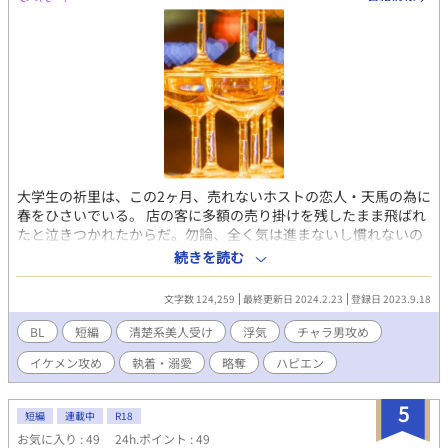
す。善人悪人関係なく死にます。グロ、胸糞注意報です。 ＊監
禁、レイプ、児童虐待などの表現が序盤にあります。 ＊コメント
は返せませんが、ありがたく拝読してから認証しています(*´ω｀
*)
大学生の祈里は、この2ヶ月、売れないホストの恋人・天馬の為に
春をひさいでいる。 店の客に多額の売り掛けを残したまま飛ばれ
たと泣きつかれたからだ。勿論、全く気は進まないし慣れないの
だが、清楚な美しさを持つ祈里は妙に客ウケが良く、僅かな間に
続きを読む
固定の客までついてガンガン稼いでしまっている。 そして今夜も
いつもの場所に立ち、客の声かけを待つ祈里。だが、寄って来た
文字数 124,259
最終更新日 2024.2.23
登録日 2023.9.18
のは何処か見覚えのあるイケメン風の若い男で…。 ◆ 久高 祈里
(くだか いのり・受け) 天馬の為に嫌々頑張ってたけど最近限界。
BL
短編
清楚系美人受け
浮気
チャラ男攻め
◆ 天馬 (祈里以外の視点の時はテンマ表記・攻め) 祈里の彼氏。売
イケメン攻め
執着・溺愛
略奪
ハピエン
れないホスト。売れないなら辞めたら良いのに。 ◆ 三須 麗都 (み
す れいと・攻め) 天馬の勤務するホストクラブのNO.1様。 目線ひ
とつでめちゃくちゃ売り上げるし甲斐性ありあり執着心もありあ
5
短編
連載中
R18
り。 ※ゆっくり更新です ※up後に色々訂正する事があります ※
お気に入り : 49
24h.ポイント : 49
あくまでフィクションですので、あの方々のシ〇ギについても当