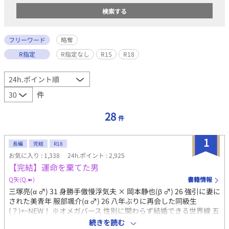
フリーワード
略奪
R指定
R指定なし
R15
R18
件
28
件
1
長編
完結
R18
お気に入り : 1,338
24h.ポイント : 2,925
【完結】運命を棄てた男
Q矢(Q.➽)
書籍情報
三塚亮(α ♂) 31 身勝手傲慢浮気夫 × 岡本静也(β ♂) 26 強引に妻に
された美青年 服部颯介(α ♂) 26 八年ぶりに再会した同級生
(？)←NEW！ ※オメガバース 性別に関わらず結婚できる世界線 五
年前、大学生だった岡本静也（β）は、インターンに入った会社
続きを読む