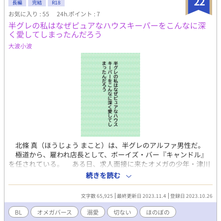
22
長編
完結
R18
ンル】 ファンタジー・ラブラブ・ギャグ・切ない・ハピエン・子
お気に入り : 55
24h.ポイント : 7
作り・城もの 【メインCP】 攻め・ユキ(ａ) 獣人族の王族。とって
半グレの私はなぜピュアなハウスキーパーをこんなに深
もお金持ちのボンボン！社交の場ではなんでもそつなくこなせる
く愛してしまったんだろう
スパダリ風味の美青年なのに、日常生活ではちょっと自分の世界
強めの天然くん。獣人調査のためにやってきたハルに一目惚れ
大波小波
し、結婚して！！！おれの子供産んで！！と迫る。モフモフの耳
と尻尾がチャームポイント。ハルのことを運命のつがいだと言い
張っている。 受け・ハル(Ω) 普通の大学院生。幼い頃から獣人族
に憧れていて、大好きすぎて院でも専攻している。幼稚園のアル
バムには「じゅうじんぞくのおよめさんになりたい」なんて書い
ていたのに、いざそれが現実になると…！？！？ものすごい面食
い。ユキの顔が好き。 それぞれのお話の題名に、 ちょっとえっち
なやつ* えっちなやつ** すごくえっちなやつ*** で印を付けてい
ます。 ⚠️攻めが受けの性器、アヌスを舐める表現が度々ありま
す。苦手な方はお気を付けください。 FANBOX開設しました🎈 ・
北條 真（ほうじょう まこと）は、半グレのアルファ男性だ。
ボツネタ何本か ・ボツネタ🔞ペニスリング 拘束棒(未完結) そし
極道から、雇われ店長として、ボーイズ・バー『キャンドル』
て秘密の番外編もいち早く読めるかも…？ 「本編完結目前」のお
を任されている。 ある日、求人面接に来たオメガの少年・津川
祭りに乗じて、これまで放出できなかった小ネタや、プロットな
杏（つがわ きょう）と出会う。 愛くるしい杏を、真は自分のハ
どを投稿したので、継続支援というよりかは「買い切り」のイメ
続きを読む
ウスキーパーとして囲うことにしたが、この少年は想像以上にピ
ージで、今月だけ覗いてもらえると嬉しいです😋 よろしくお願い
ュアでウブだった。 彼をマンションへ連れ込み、すぐにベッド
します😋 https://saitoruru0116.fanbox.cc/
文字数 65,925
最終更新日 2023.11.4
登録日 2023.10.26
へいざなうつもりの真。 しかし杏は、腕が鳴ります、と掃除機
を要求してくる始末だ。 苦笑いの真は彼との関係をキス程度で
BL
オメガバース
溺愛
切ない
ほのぼの
済ませ、しばらく合わせることにした。 一方『キャンドル』に