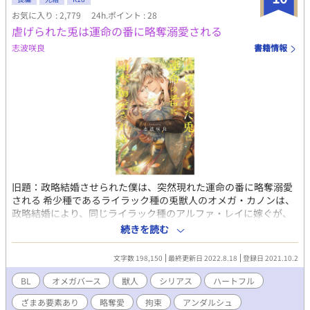
気/複数/イケメン/美少年/複数プレイ/変態/上司/部下/先輩/後輩/羞
お気に入り : 2,779
24h.ポイント : 28
恥プレイ/調教/乱交/同僚/童顔/同棲/バンド/制服/元彼/元カレ/未
虐げられた兎は運命の番に略奪溺愛される
練/新彼/彼氏/ 執着/年下/年上/同級生/略奪/タレ目/片思い/禁断/肉
体関係/コスプレ/
志波咲良
書籍情報
旧題：政略結婚させられた僕は、突然現れた運命の番に略奪溺愛
される 希少種であるライラック種の兎獣人のオメガ・カノンは、
政略結婚により、同じライラック種のアルファ・レイに嫁ぐが、
いわれのない冷遇を受け、虐げられる。 発情期の度に義務的に抱
続きを読む
かれ、それでも孕むことのないその身を責められる日々。 耐えら
れなくなったカノンは屋敷を出るが、逃げ出した先にはカノンの
文字数 198,150
最終更新日 2022.8.18
登録日 2021.10.2
運命の番である虎獣人のアルファ・リオンがいた。 「俺と番にな
って、世界一のお尋ね者になる勇気はあるか？」 肉食と草食。禁
BL
オメガバース
獣人
シリアス
ハートフル
断を超えた愛の行方は―― ☆感想もらえると、非常に喜びます。
ざまあ要素あり
略奪愛
拘束
アンダルシュ