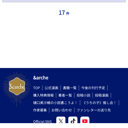
17
件
&arche
TOP
公式漫画
書籍一覧
今後の刊行予定
購入特典情報
著者一覧
投稿小説
投稿漫画
樋口美沙緒の小説書こうよ！
《うちの子》推し会！
作家募集
お問い合わせ
ファンレターの送り先
Official SNS