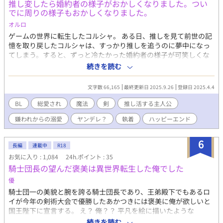
推し変したら婚約者の様子がおかしくなりました。つい
でに周りの様子もおかしくなりました。
オルロ
ゲームの世界に転生したコルシャ。 ある日、推しを見て前世の記
憶を取り戻したコルシャは、すっかり推しを追うのに夢中になっ
てしまう。すると、ずっと冷たかった婚約者の様子が可笑しくな
ってきて、そして何故か周りの様子も？！ 主人公総愛されで進ん
続きを読む
でいきます。それでも大丈夫という方はお読みください。
文字数 66,165
最終更新日 2025.9.26
登録日 2025.4.4
BL
総愛され
魔法
剣
推し活する主人公
嫌われからの溺愛
ヤンデレ？
執着
ハッピーエンド
6
長編
連載中
R18
お気に入り : 1,084
24h.ポイント : 35
騎士団長の望んだ褒美は異世界転生した俺でした
優
騎士団一の美貌と腕を誇る騎士団長であり、王弟殿下でもあるロ
イが今年の剣術大会で優勝したあかつきには褒美に俺が欲しいと
国王陛下に宣言する。 え？ 俺？？ 平凡を絵に描いたような
俺？？ いや、ありえんって！！ 異世界転生しているため、主人公
続きを読む