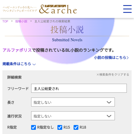
TOP
投稿小説
主人公総愛されの検索結果
Submitted Novels
アルファポリス
で投稿されているBL小説のランキングです。
小説の投稿はこちら
掲載条件はこちら
×検索条件をクリアする
詳細検索
フリーワード
長さ
進行状況
R指定
R指定なし
R15
R18