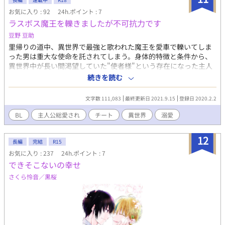
ルズ//フジョッシーでも掲載しております
お気に入り : 92
24h.ポイント : 7
ラスボス魔王を轢きましたが不可抗力です
豆野 豆助
里帰りの道中、異世界で最強と歌われた魔王を愛車で轢いてしま
った男は重大な使命を託されてしまう。身体的特徴と条件から、
異世界中が長い間渇望していた"使者様"という存在になった主人
公。その独特な感性とおおらかな性格で周囲を振り回し、また振
続きを読む
り回され世界の平和の為に何とか問題を解決していくが、やがて
その存在が異世界全土を揺るがすものになる。 少々ポンコツな主
文字数 111,083
最終更新日 2021.9.15
登録日 2020.2.2
人公が色んな人に愛されながら世界を救おうと(実家に帰ろうと)
頑張るお話です。ご都合主義です。設定はゆるゆるです。 以下注
BL
主人公総愛され
チート
異世界
溺愛
意点 ※手順を踏めば男性同士でも子供を授かれる世界ですが、本
編で導入するかは未定です。 ※主人公受けは固定ですが、美人攻
12
め・俺様攻め・ショタ攻めなどその他色々なカップリング要素を
長編
完結
R15
含みます。 ※軽度の差別・戦争・暴力表現がごさいます。 こちら
お気に入り : 237
24h.ポイント : 7
の作品は他サイト様にも掲載させて頂いております。 2021-07-
できそこないの幸せ
02 全体的に修正しました。お話の流れはそのままです。
さくら怜音／黒桜