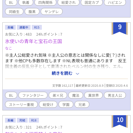
現実。 それに心が砕け散ったとき、生徒会会計が嵐のように現れ
BL
執着
四角関係
総愛され
固定カプ
ハピエン
て―――。腹黒生徒会会計・爽やか陸上部・ヤンデレ弟→平凡主
同級生
腹黒
ヤンデレ
人公の四角関係。主人公総愛されですが、固定カプです。
9
長編
連載中
R15
お気に入り : 483
24h.ポイント : 7
氷使いの青年と宝石の王国
なこ
※主人公総愛され気味 ※主人公の意志とは関係なしに愛(？)され
ます ※他CPも多数存在します ※NL表現も普通にあります 反王
国主義の反乱分子として粛清されたベルン村の生き残り、エル。
彼は「精霊の愛し子」という特別な存在で、全属性の精霊と心を
続きを読む
通わせることが出来る唯一の人間であった。 しかし、目の前で
何もかもを奪っていった男、レイモンドの部下として5年間地獄を
文字数 162,117
最終更新日 2020.8.9
登録日 2020.4.6
味わい続けてきた彼は、その暴虐の中で愛し子としての禁忌に触
れてしまう。 そんな彼は、ついにギルドや騎士団などに所属し
BL
ファンタジー
弟×兄
魔法
異世界
男主人公
ない「スール」という自由な立場を手にし、スールの中で最も強
ストーリー重視
総受け
学園
兄弟
い「十傑」の第3位として君臨することとなった。 これは、強
さを得た少年、エルが自分の力で自由に生きていこうとする物
語。 ーー魔法学園編始動。 ※この物語はフィクションです。 ※更
10
長編
完結
R18
新は大体1~3日置きになります。もう1つの小説「百地くんは愛さ
お気に入り : 321
24h.ポイント : 7
れる」と交互に更新していきますので、基本不定期です。 ※感想