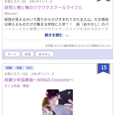
お気に入り : 49
24h.ポイント : 0
妖怪と俺と俺のワクワクスクールライフと
Who am I
妖怪が見えるせいで周りからさげすまれてきた主人公。だが高校
は視えるものだけが集まる学校に入学？！ 妖（あやかし）のパ
ートナーたちと無事にワクワクスクールライフを送れるのか？そ
して鈍感＆天然主人公はみんなの隠された... 訂正、意外とオープ
続きを読む
ンな恋心に気付くのだろうか。
そして誰も知らない主人公の秘密が今あ
文字数 16,972
最終更新日 2018.2.20
登録日 2017.6.3
かされる。 主人公総愛されで、チートな部分もあります。 批判と
かはやめてください。ガラスのハートが砕け散っちゃうので。
チート
妖怪
あやかし
15
短編
完結
R15
お気に入り : 162
24h.ポイント : 0
両翼少年協奏曲～WINGS Concerto～
さくら怜音／黒桜