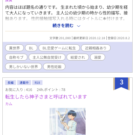
内容はほぼ題名の通りです。 生まれた頃から始まり、幼少期を経
て大人になっていきます。 主人公の幼少期の時から性的描写、接
触あります。 性的接触描写入れる時にはタイトルに✱付けます。
苦手な方ご注意ください。 残酷描写タグは保険です。 良くある話
続きを読む
のアレコレ。 世界観からしてご都合主義全開です。 大した山も谷
もなく、周囲からただただ溺愛されるだけの話になることでしょ
文字数 201,080
最終更新日 2020.12.18
登録日 2020.8.2
う(今の所それしか予定なし) ご都合溺愛苦労なしチート人生系が
読みたい、好きという方以外は面白みないと思われます! ストーリ
異世界
BL
BL恋愛ゲームに転生
近親相姦あり
ーに意味を求める方もUターンをオススメしますm(_ _)m 勢いの
自称モブ
主人公無自覚受け
総愛され
溺愛
まま書くので、文章や言い回し可笑しくても脳内変換したりスル
ーしてやってください(重要) どうしてもそういうの気になる方は
男しかいない世界
男性妊娠
回れ右推奨。 誤字や文章おかしいなって読み返して気がついたら
その都度訂正してます。 完全なる自分の趣味(内容や設定が)と息
3
抜きのみの為の勢いでの作品。 基本の流れも作風も軽ーい感じの
長編
連載中
R18
設定も軽ーい感じの、主人公無自覚総愛され溺愛モノです。 近親
お気に入り : 416
24h.ポイント : 78
相姦なので苦手な方はお気をつけください。 何かあればまた追記
転生したら神子さまと呼ばれています
します。 更新は不定期です。 なろう様のムーンライトノベルズで
カム
掲載しています。 10/23より番外編も別で掲載始めました( ᵕᴗᵕ ) こ
ちらには初めて投稿するので不備がありましたらすみません。 タ
グ乗せきれなかったのでこちらに。 地雷ありましたらバックお願
い致します。 BL恋愛ゲームに転生 近親相姦 自称モブ 主人公無自
覚受け 主人公総愛され 溺愛 男しかいない世界 男性妊娠 ショタ受
け (幼少期は本場なし) それ以外はあるかも ご都合チート ただイチ