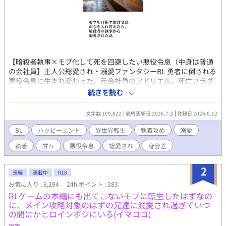
【暗殺者執事×モブ化して死を回避したい悪役令息（中身は普通
の会社員】主人公総愛され・溺愛ファンタジーBL 勇者に倒される
悪役令息に生まれ変わった、元会社員のアドリエル。死亡フラグ
を回避するため行動を改め、父の悪役化も防いだら、なぜだか自
続きを読む
分を殺すはずの執事から求愛されて、おまけに従僕の美少年から
も懐かれているんだけど、なんで――!? 生き残りをかけて奮闘す
文字数 109,822
最終更新日 2026.7.3
登録日 2026.6.12
る転生悪役令息が、気づいたら真実の愛を手にしていて、幸せに
なるお話です。 総受けに見える展開が含まれますが、最終的に主
BL
ハッピーエンド
異世界転生
執着攻め
溺愛
人公とくっつくのは執事ひとりだけです。 性描写のあるエピソー
執着
甘々
悪役令息
総愛され
身分差
ドには（☆）を付けております。 アルファポリス様の独占公開・
最新作です。 皆様に楽しんでいただけたらと願っています。どう
ぞよろしくお願いいたします！ ※本編完結済み。今後は、後日
2
長編
連載中
R18
談・番外編を不定期に投稿します。 ※番外編・第一弾としまし
お気に入り : 6,294
24h.ポイント : 383
て、完結記念SS『プレゼントは僕だった』を更新しました。
BLゲームの本編にも出てこないモブに転生したはずなの
に、メイン攻略対象のはずの兄達に溺愛され過ぎていつ
の間にかヒロインポジにいる(イマココ)
庚寅