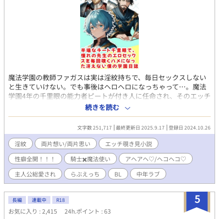
魔法学園の教師ファガスは実は淫紋持ちで、毎日セックスしない
と生きていけない。でも事後はヘロヘロになっちゃって…。魔法
学園4年の千里眼の能力者ピートが付き人に任命され、そのエッチ
を監視するハメに！ 戦友『軍神アレン』や学園長の老魔術師『セ
続きを読む
オドア校長』、国王『オーディウス』などファガスを取り巻く大
人セックスを若輩ピート(ギリギリ成人済み)がムズムズ覗き見す
文字数 251,717
最終更新日 2025.9.17
登録日 2024.10.26
る物語。 らぶえっちもあるけど、イヤイヤ陵辱もあり。とりあえ
ず性癖を全部詰め込んだファガス総愛され。
淫紋
両片想い/両片思い
エッチ覗き見小説
性癖全開！！！
騎士✖️魔法使い
アヘアヘ♡/ヘコヘコ♡
主人公総愛され
らぶえっち
BL
中年ラブ
5
長編
連載中
R18
お気に入り : 2,415
24h.ポイント : 63