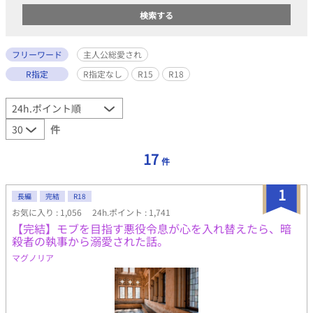
フリーワード
主人公総愛され
R指定
R指定なし
R15
R18
件
17
件
1
長編
完結
R18
お気に入り : 1,056
24h.ポイント : 1,741
【完結】モブを目指す悪役令息が心を入れ替えたら、暗
殺者の執事から溺愛された話。
マグノリア