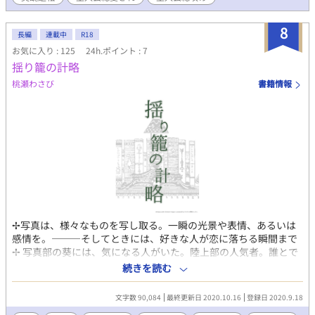
8
長編
連載中
R18
お気に入り : 125
24h.ポイント : 7
揺り籠の計略
桃瀬わさび
書籍情報
✢写真は、様々なものを写し取る。一瞬の光景や表情、あるいは
感情を。―――そしてときには、好きな人が恋に落ちる瞬間まで
✢ 写真部の葵には、気になる人がいた。陸上部の人気者。誰とで
も分け隔てなく接し屈託なく笑う彼と、地味な俺。想いが叶うな
続きを読む
んて大それたことは思っていない。ただ、図書室の秘密のやりと
りを続けながら見ていられればそれでいいと、思っていた。
文字数 90,084
最終更新日 2020.10.16
登録日 2020.9.18
………そのときまでは。 ―――カメラが写し取ったのは、残酷な