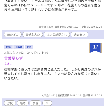
り敢えず可愛い！！ そんな花宮くんに懐かれた学園の王子様と花
宮くんのほわほわストーリーです〜 時々、花宮くんの過去を書き
ます 本当は上手く話せないのにも理由があって...
文字数 4,830
最終更新日 2019.12.27
登録日 2019.12.20
ほのぼの
天然主人公
主人公総愛され
過去あり
17
長編
連載中
R18
お気に入り : 62
24h.ポイント : 0
言葉足らず
ネオン
稜橋学園に通う洋は笠原勇虎と恋人だった。 しかし勇虎の浮気が
発覚してすれ違ってしまう二人。 主人公総愛されな感じで書いて
いきたい。
文字数 3,872
最終更新日 2019.2.27
登録日 2019.2.25
浮気
嫉妬
学園
BL