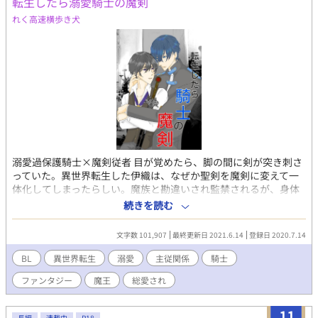
転生したら溺愛騎士の魔剣
やリクエストなども、ぜひぜひお待ちしております。 ※キャラの
何人かのイラストなども、下手ながらTwitterに投稿しております
れく高速横歩き犬
ので、プロフィールから飛んでいただければ嬉しいです。
溺愛過保護騎士×魔剣従者 目が覚めたら、脚の間に剣が突き刺さ
っていた。異世界転生した伊織は、なぜか聖剣を魔剣に変えて一
体化してしまったらしい。魔族と勘違いされ監禁されるが、身体
を使って魔剣服従を命令された騎士ヴェルジークに助けられる。
続きを読む
自分の身体と聖剣を元に戻す方法を探すために、身を引き受けて
くれた騎士ヴェルジークの溺愛をされながら従者イオとして生活
文字数 101,907
最終更新日 2021.6.14
登録日 2020.7.14
する事に。 ✼••┈┈⚠┈┈••✼ ・Ｒ１８オリジナルＢＬ （R18は※
表記あり） ・異世界転生 ・固定CP、主人公総愛され ・【Lv1だけ
BL
異世界転生
溺愛
主従関係
騎士
ど魔王に挑んでいいですか？】と同じ世界観で時間軸はそれより
ファンタジー
魔王
総愛され
も少し過去の作品です。人類最大国家クラリシス王国が舞台。 ・
訪問、閲覧、ブクマ等ありがとうございます(*´ω｀*)暖かく見守
って下さると嬉しいです。 ・こちらの作品は、ムーンライトノベ
11
長編
連載中
R18