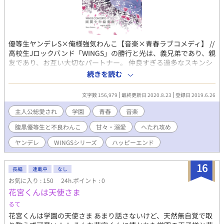
優等生ヤンデレS×俺様強気わんこ【音楽×青春ラブコメディ】 //
高校生Jロックバンド「WINGS」の勝行と光は、義兄弟であり、親
友であり、お互い大切なパートナー。 仲良すぎる過多なスキンシ
ップのせいで腐女子ファンが絶えない。 恋愛感情と家族愛と友
続きを読む
情、そして音楽活動で次々生まれる「夢」と「壁」 時にすれ違い
つつ、なんだかんだで終始いちゃつく平和モードなの両片思いラ
文字数 156,979
最終更新日 2020.8.23
登録日 2019.6.26
ブコメ。 『ていうかこの二人、いつくっつくの？え？付き合って
る？付き合ってないの？はよ結婚しろ』 短編ばっかり集めたオム
主人公総愛され
学園
青春
音楽
ニバス形式ですが、時系列に並べています。 攻めがヘタレの残念
腹黒優等生と不良わんこ
甘々・溺愛
へたれ攻め
王子だが性格が豹変するタイプ。 受けはおばかビッチわんこ。ヤ
ンデレ要素は後半戦。えちシーンは♡表記
ヤンデレ
WINGSシリーズ
ハッピーエンド
16
長編
連載中
なし
お気に入り : 150
24h.ポイント : 0
花宮くんは天使さま
るて
花宮くんは学園の天使さま あまり話さないけど、天然無自覚で取