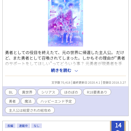
勇者としての役目を終えたて、元の世界に帰還した主人公。 だけ
ど、また勇者として召喚されてしまった。しかもその理由が“勇者
のサポートをしてほしい”ってどういう事？ 元勇者が現勇者を手
助けする物語……ではないです。 ※主人公総愛されの総攻めにな
続きを読む
ります。 ※今後の展開についての質問などはお答え致しませんの
で、ご了承ください。
文字数 70,418
最終更新日 2020.4.1
登録日 2018.3.27
BL
異世界
シリアス
ほのぼの
R18要素あり
勇者
魔法
ハッピーエンド予定
主人公は総愛されの総攻め
14
長編
連載中
なし