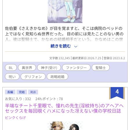
ャイチャ ハピエン 兄弟固定カプ 作中に出てくるセリフ解説 ✱学
園編 5話 カディラリオ うろっと覚えとけば〜 訳:何となくで覚え
とけば (うろ覚えなどのうろの事で造語です。)
佐伯要《さえきかなめ》が目を覚ますと、そこは病院のベッドの
上ではなく見知らぬ世界だった。 目の前には見たことのない男の
人。彼は聖騎士で、かなめの結婚相手だという。 かなめはこの世
界で『神子さま』と呼ばれる存在だった。 健康な身体を手に入れ
続きを読む
て神子さまの生活を満喫するかなめだが、呪術師に命を狙われ、
八百年前の夢を見るようになる。 八百年前、神子にはとても大切
文字数 232,345
最終更新日 2026.7.25
登録日 2023.6.2
な幼なじみがいた。 訳あり転生神子が本当の愛を手に入れて幸せ
になるまでのお話です。 聖騎士×転生神子 主人公総愛され気味で
BL
異世界
神子(受け)
ファンタジー
聖騎士
すが、最終は固定。 ファンタジー色強め（作者の好み満載です）
呪い
グリフォン
政略結婚
更新速度は遅めです。 エピソード0はアルバート視点。それ以降
はかなめ視点になります。 聖騎士や神子、神官や呪術師などはオ
リジナルの設定となっております。 『転生したら神子と呼ばれて
4
長編
完結
R18
います』を書き直しました。 表紙のイラストはしけつ（ck2）さ
お気に入り : 332
24h.ポイント : 78
まにいただきました。ありがとうございます！
半端なチート千里眼で、憧れの先生(淫紋持ち)のアヘアヘ
セックスを毎回覗くハメになった冴えない僕の学校日誌
ピンクくらげ