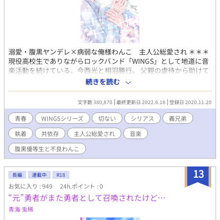
溺愛・腹黒ヤンデレ×病弱な俺様わんこ 主人公総愛され ＊＊＊
現役高校生でありながらロックバンド「WINGS」として地道に音
楽活動を続けている、今西光と相羽勝行。 父親の虐待から助けて
くれた親友・勝行の義弟として生きることを選んだ光は、生まれ
続きを読む
つき心臓に病を抱えて闘病中。大学受験を控えながらも、光を過
保護に構う勝行の優しさに甘えてばかりの日々。 ある日四つ葉の
文字数 380,870
最終更新日 2022.6.18
登録日 2020.11.20
クローバー伝説を聞いた光は、勝行にプレゼントしたくて自分も
探し始める。だがそう簡単には見つからず、病弱な身体は悲鳴を
青春
WINGSシリーズ
切ない
シリアス
義兄弟
あげてしまう。 音楽活動の相棒として、義兄弟として、互いの手
執着
共依存
主人公総愛され
音楽
を取り生涯寄り添うことを選んだ二人の純愛青春物語。 ★★★
WINGSシリーズ本編第２部 ★★★ 高校3年生の物語を収録して
腹黒優等生と不良わんこ
います。 ▶本編Ⅰ 背徳の堕天使 全2巻 （kindle電子書籍）の
続編になります。読めない方向けににあらすじをつけています。
13
冒頭の人物紹介＆あらすじページには内容のネタバレも含まれま
長編
連載中
R18
すのでご注意ください。 ※前作「両翼少年協奏曲」とは同じ時系
お気に入り : 949
24h.ポイント : 0
列の話です 視点や展開が多少異なります。単品でも楽しめます
“元”勇者がまた勇者として召喚されたけど…
が、できれば両方ご覧いただけると嬉しいです ※主人公は被虐待
青海 兎稀
のトラウマを抱えています。軽度な暴力シーンがあります。苦手
な方はご注意くだださい。