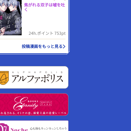
焦がれる双子は嘘を吐
く
24h.ポイント 753pt
投稿漫画をもっと見る