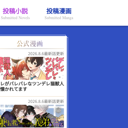
投稿小説
投稿漫画
Submitted Novels
Submitted Manga
2026.8.6最新話更新
レがバレバレなツンデレ猫獣人
懐かれてます
2026.8.6最新話更新