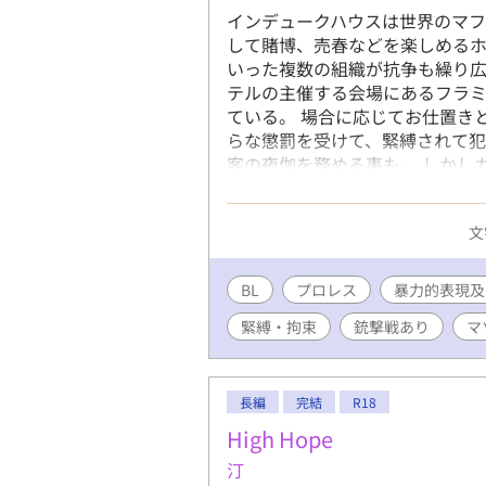
インデュークハウスは世界のマ
して賭博、売春などを楽しめるホ
いった複数の組織が抗争も繰り広
テルの主催する会場にあるフラ
ている。 場合に応じてお仕置き
らな懲罰を受けて、緊縛されて犯
客の夜伽を務める事も。 しかし
も汗と涙を流して懸命に戦う❗ 
少年レスラー達の青春SM物語です
文
BL
プロレス
暴力的表現及
緊縛・拘束
銃撃戦あり
マ
長編
完結
R18
High Hope
汀