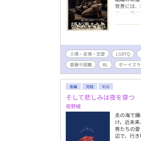
https://w
背景には、
https://
て――誰に
小説化する
のないなら
し込んでぶ
ラマ。 ※
ります。そ
などの細か
人情・友情・恋愛
います。あ
LGBTQ
けますと幸
葛藤や困難
BL
ボーイズラ
イトに同じ
たオリジナ
長編
完結
R18
そして悲しみは夜を穿つ
夜野綾
炎の海で踊
け。近未来
男たちの愛と復
辺で、行き