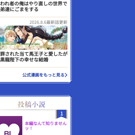
われ者の俺はやり直しの世界で
弟達にごまをする
2026.8.6最新話更新
罪された当て馬王子と愛したが
黒龍陛下の幸せな結婚
公式漫画をもっと見る
1
本編なんて知りません
ッ！