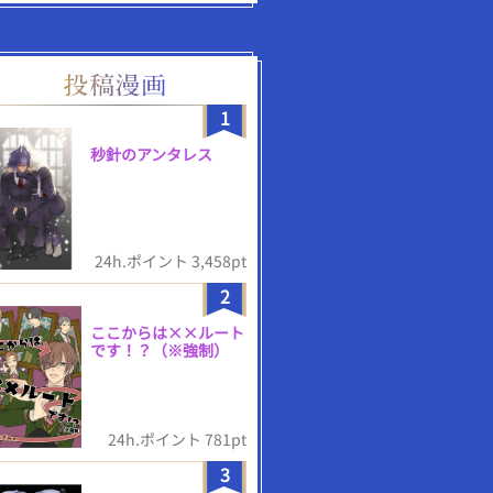
1
秒針のアンタレス
24h.ポイント 3,458pt
2
ここからは××ルート
です！？（※強制）
24h.ポイント 781pt
3