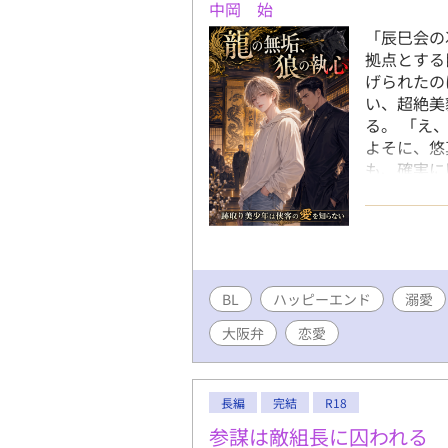
中岡 始
「辰巳会の
拠点とする
げられたの
い、超絶美
る。 「え
よそに、悠
も、確実に
ちに。 専
我陣。 「
が、悠真の
始める。 
六波羅会が
BL
ハッピーエンド
「僕、舐め
溺愛
し、逆に追
大阪弁
恋愛
り"として
分の心が揺
―― そし
長編
完結
R18
のか」を考
て、好きっ
参謀は敵組長に囚われる