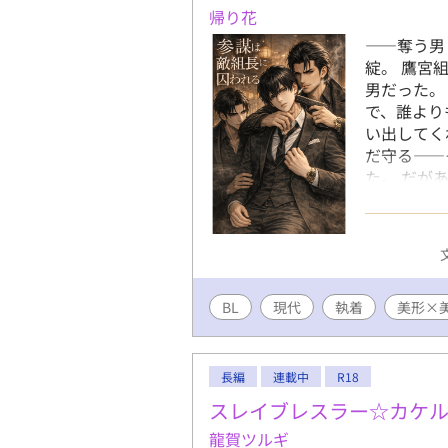
誠心を貫く
帰り花
謀、そして
――奪う男
て"恋を知
綻。 鷹宮
男だった。
で、誰より
い出してく
だ守る――
た。 だが
組長・黒峰
一目で見抜
前、自分を
いた静は、
され、逃げ
BL
現代
執着
男と、奪う
美形×
静は手放す
長編
連載中
R18
スレイブレスラー☆カケ
龍賀ツルギ