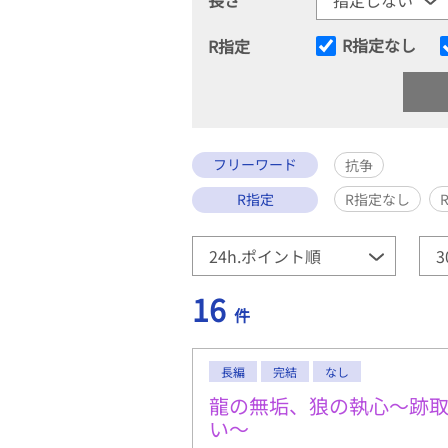
R指定なし
R指定
フリーワード
抗争
R指定
R指定なし
16
件
長編
完結
なし
龍の無垢、狼の執心～跡
い〜