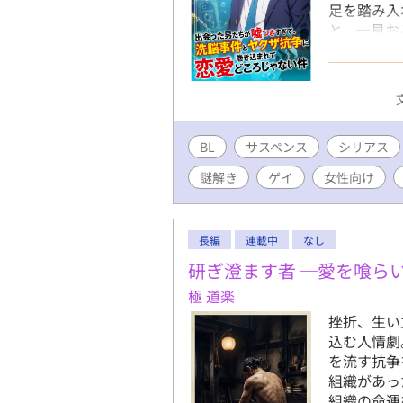
足を踏み入
と、一見お
やがて事件
か」の手口
脳×サスペンスBL
ームとして
道編」のシ
BL
サスペンス
なところか
シリアス
め、こちら
謎解き
ゲイ
女性向け
す。 ※一
ゲームはこ
ノベルゲー
長編
連載中
なし
https://
現 https://
研ぎ澄ます者 ─愛を喰ら
mugen.jp
極 道楽
在するVTu
挫折、生い
作者： 須戸コウ
込む人情劇
https://
を流す抗争
https://w
組織があっ
https://x
組織の命運