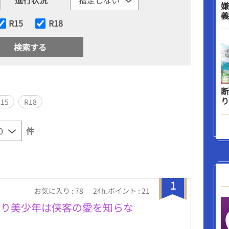
嫌
義
R15
R18
断
り
R15
R18
件
1
お気に入り : 78
24h.ポイント : 21
取り美少年は侠客の愛を知らな