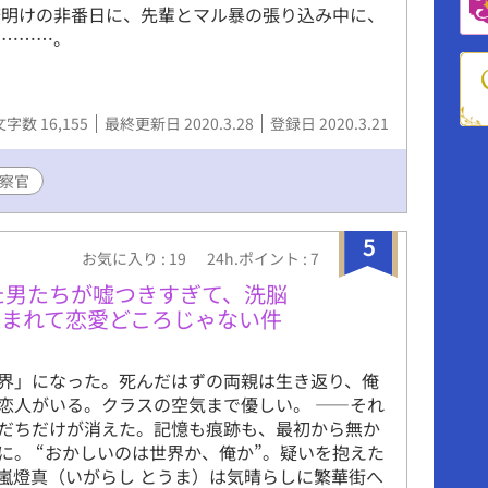
務明けの非番日に、先輩とマル暴の張り込み中に、
て………。
文字数 16,155
最終更新日 2020.3.28
登録日 2020.3.21
察官
5
お気に入り : 19
24h.ポイント : 7
た男たちが嘘つきすぎて、洗脳
込まれて恋愛どころじゃない件
界」になった。死んだはずの両親は生き返り、俺
恋人がいる。クラスの空気まで優しい。 ――それ
だちだけが消えた。記憶も痕跡も、最初から無か
に。 “おかしいのは世界か、俺か”。疑いを抱えた
嵐燈真（いがらし とうま）は気晴らしに繁華街へ