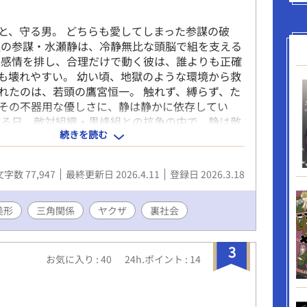
武闘派護衛。 極道の世界で交差する、戦いと策
"特別"な感情。 これは、跡取りが"覚醒"し、そし
と、守る男。 どちらも愛してしまった参謀の破
る"物語。
組の参謀・水瀬静は、冷静無比な頭脳で組を支える
 感情を排し、合理だけで動く彼は、誰よりも正確
も壊れやすい。 幼い頃、地獄のような環境から救
れたのは、若頭の鷹宮恒一。 触れず、縛らず、た
その不器用な優しさに、静は静かに依存してい
ある日、敵対組織・黒峰組との抗争の中で、静は敵
続きを読む
燐司に捕らえられる。 冷酷で合理的な男は、静を
いた。 その過去も、自己嫌悪も、すべて。 「お
汚れてると思ってるな」 否定されることに慣れて
文字数 77,947
最終更新日 2026.4.11
登録日 2026.3.18
初めて“否定されない”恐怖を知る。 暴かれ、理解
場を失いながら、次第に心は侵されていく。 守る
男。 触れない愛と、踏み込む愛。 そのどちらも、
美形
三角関係
ヤクザ
裏社会
ことができなかった。
3
お気に入り : 40
24h.ポイント : 14
ル