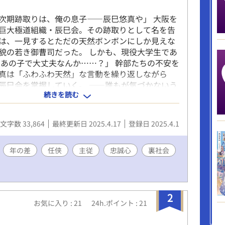
次期跡取りは、俺の息子――辰巳悠真や」 大阪を
巨大極道組織・辰巳会。その跡取りとして名を告
は、一見するとただの天然ボンボンにしか見えな
貌の若き御曹司だった。 しかも、現役大学生であ
、あの子で大丈夫なんか……？」 幹部たちの不安を
真は「ふわふわ天然」な言動を繰り返しながら
辰巳会を掌握していく。 ――誰もが気づかないう
続きを読む
属護衛として選ばれたのは、寡黙な武闘派No.1・久
命に代えても、お守りします」 そう誓った陣だった
"ただの跡取り"とは思えない鋭さに次第に気づき
文字数 33,864
最終更新日 2025.4.17
登録日 2025.4.1
そして辰巳会の跡目争いが激化する中、敵対組織・
悠真の命を狙い、抗争の火種が燻り始める――
られるの得意やねん」 敵の思惑をすべて見透か
年の差
任侠
主従
忠誠心
裏社会
い詰める悠真の冷徹な手腕。 その圧倒的な"跡取
の覚醒を、誰よりも近くで見届けた陣は、次第に自
れ動くのを感じていた。 それは忠誠か、それとも
て、悠真自身もまた「陣の存在が自分にとって何な
2
お気に入り : 21
24h.ポイント : 21
え始める。 「僕、陣さんおらんと困る。それっ
てことちゃう？」 最強の天然跡取り × 一途な忠