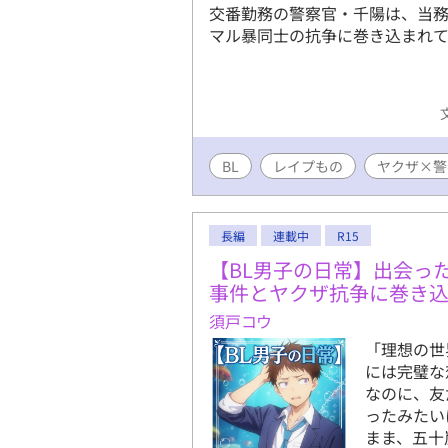
交番勤務の警察官・千陽は、当
マル暴同士の抗争に巻き込まれ
BL
レイプもの
ヤクザ×警
長編
連載中
R15
【BL男子の日常】出会っ
事件とヤクザ抗争に巻き
須戸コウ
「理想の世
には完璧な
なのに、友
ったみたい
まま、五十