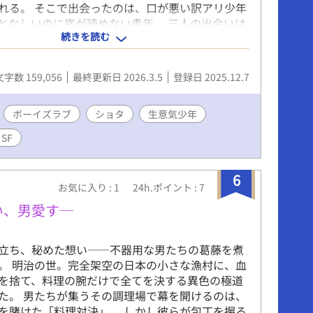
れる。 そこで出会ったのは、口が悪い訳アリ少年
となしいのに底が読めない青年。 三人の出会いは
続きを読む
へつながっていく。想いも記憶も書き換える「誰
が、世界の“理想”をゆっくり剥がしていく――洗
。 ------------------------------- フリーBLゲ
文字数 159,056
最終更新日 2026.3.5
登録日 2025.12.7
公開した「BL男子の日常～消失点D～稚魚と寄り
ナリオを一部編集・修正したものです。 中途半端
ら始まります。話としてはほぼ独立しているた
ボーイズラブ
ショタ
生意気少年
のお話単品でもお楽しみいただけるかと思いま
SF
部本編中で回収されない伏線や設定がございます。
ちら BL男子の日常 消失点D～稚魚と寄り道編～
ムコレクション
6
お気に入り : 1
24h.ポイント : 7
novelgame.jp/games/show/11017 フリーゲーム夢
freegame-
い、男愛す─
/adventure/game_13226.html 本作の本編には実
berがゲストとして登場いたします。 ---- ゲーム制
立ち、秘めた想い――不器用な男たちの葛藤を煮
 https://www.youtube.com/@sudokou
。 明治の世。完全架空の日本の小さな漁村に、血
x.com/sudokou1203 ゲストVTuber 柳葉 ししゃも。
を捨て、料理の腕だけで全てを決する異色の極道
ww.youtube.com/@YANAGIBA_SISYAMO
た。 男たちが集うその調理場で幕を開けるのは、
.com/virtualsisyamo デジデジ
を賭けた「料理対決」。 しかし彼らが包丁を握る