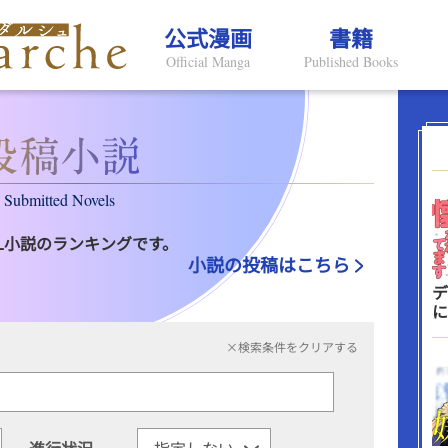
公式漫画
書籍
Official Manga
Published Books
Submitted Novels
L小説のランキングです。
小説の投稿はこちら
デ
に
×検索条件をクリアする
進行状況