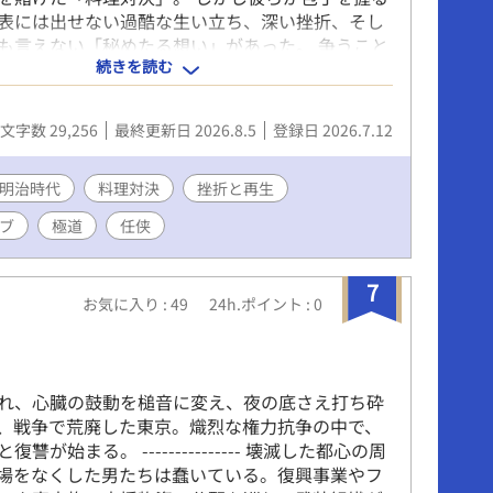
ww.youtube.com/@kimayori
表には出せない過酷な生い立ち、深い挫折、そし
x.com/dejidejii ---- 自身で執筆したゲームシナリオを
も言えない「秘めたる想い」があった。 争うこと
ための加筆・修正補助にAIを利用しています。
続きを読む
ず者たちが、己の葛藤と不器用な愛を料理に溶か
つかり合う、美味しくて、少し切ない明治人情ド
本作の挿絵にはオリジナルAI生成画像を使用してお
文字数 29,256
最終更新日 2026.8.5
登録日 2026.7.12
のため、場面によってキャラクターの服装や背景
い描写に一部、整合性が保てていない箇所がござ
らかじめ世界観のイメージとしてお楽しみいただ
明治時代
料理対決
挫折と再生
いです。 ※アルファポリス以外にも、他の小説サ
ブ
極道
任侠
小説を載せておりますが 、全て「極 道楽」が描い
ル作品になります。
7
お気に入り : 49
24h.ポイント : 0
れ、心臓の鼓動を槌音に変え、夜の底さえ打ち砕
、戦争で荒廃した東京。熾烈な権力抗争の中で、
讐が始まる。 --------------- 壊滅した都心の周
場をなくした男たちは蠢いている。復興事業やフ