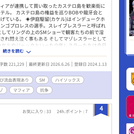
フィアが連携して買い取ったカステロ島を歓楽街に
テル。 カステロ島の権益を巡りBOBや龍牙会と
げている。 ◈伊庭駆留(カケル)はインデュークホ
ミンゴプロレスの選手。スレイブレスラーと呼ばれ
としてリングの上のSMショーで観客たちの前で淫
され悶え泣く事もある そしてマゾレスラーとして
カケルやジャックといった少年レスラーたちは今日
続きを読む
フラミンゴプロレスでスレイブレスラーと呼ばれる
😺
字数 221,229
最終更新日 2026.6.26
登録日 2024.1.13
び流血表現あり
SM
ハイソックス
ゾ
マフィア
抗争
4
お気に入り : 33
24h.ポイント : 7