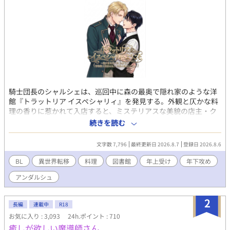
騎士団長のシャルシェは、巡回中に森の最奥で隠れ家のような洋
館『トラットリア イスペシャリィ』を発見する。外観と仄かな料
理の香りに惹かれて入店すると、ミステリアスな美貌の店主・ク
レドが出迎えた。1階の食堂で料理を注文したシャルシェは、料理
続きを読む
を待つ間に2階に併設された図書館へと向かう。そこには宮廷魔導
師すら凌駕する高度な魔法書と、膨大な蔵書が存在していた。提
文字数 7,796
最終更新日 2026.8.7
登録日 2026.8.6
供された料理と珈琲を堪能し、心地よい読書時間を過ごしたシャ
ルシェは、破格すぎる会計やクレドが無詠唱で高度な錬金術を扱
BL
異世界転移
料理
図書館
年上受け
年下攻め
う様に驚愕する。流麗な物腰の裏にあるクレドの底知れぬ能力と
アンダルシュ
柔らかな優しさに魅了されたシャルシェは、ただの客にとどまら
ない深い関心を抱き、再訪を強く誓って店を後にするのだっ
た……
2
長編
連載中
R18
お気に入り : 3,093
24h.ポイント : 710
癒しが欲しい魔導師さん