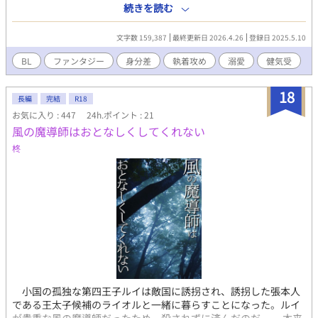
に、シシィは今、アーシュ様の屋敷で唯一の使用人として仕えて
続きを読む
いる。 偉大な魔導師として王室に認められ、弟子たちに厳しく魔
術を教えるアーシュ様。しかし、シシィにだけは、子供の頃と変
文字数 159,387
最終更新日 2026.4.26
登録日 2025.5.10
わらない優しい笑顔を見せる。シシィの願いはアーシュ様の幸
せ、それだけだ。 受けを溺愛する執着カリスマ魔導士攻め(アーシ
BL
ファンタジー
身分差
執着攻め
溺愛
健気受
ュ)×一途で健気に攻めを思い続けているのに鈍感な受け(シシィ)
※この作品はムーンライトノベルズにも投稿しています。
18
長編
完結
R18
お気に入り : 447
24h.ポイント : 21
風の魔導師はおとなしくしてくれない
柊
小国の孤独な第四王子ルイは敵国に誘拐され、誘拐した張本人
である王太子候補のライオルと一緒に暮らすことになった。ルイ