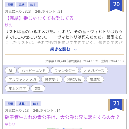
20
長編
完結
R18
お気に入り : 323
24h.ポイント : 21
【完結】番じゃなくても愛してる
秋良
リストは番のいるオメガだ。 けれど、その番・ヴィヒトリはもう
すでにこの世にいない。——ヴィヒトリは死んだのだ。 最愛を亡
くしたリストは、それでも前を向いて生きていく。 焼きたてのパ
ンの匂い。通りに響く賑やかな声。陽を浴びて輝く笑顔。 何気な
続きを読む
い日常を優しい人々に囲まれながら。二度と戻らないあの日々を
胸に、番への愛を抱え、寂しさを隠しながら。 そんな、少しの痛
文字数 118,248
最終更新日 2024.10.21
登録日 2024.10.5
みと切なさを抱えつつも前向きに生きるリストを見守る男がい
た。アンリというアルファの魔導師だ。 アンリは、真摯に生きる
BL
ハッピーエンド
ファンタジー
オメガバース
リストを温かく見守りながら、魔法の研究に心血を注ぐ。 変わら
アルファ×オメガ
健気受け
穏和攻め
魔導師
ぬ日常。変わってしまった未来……。 なんてことはない日々のな
かで、二人の関係性は次第に変化していき——。 【CP】 人のた
年上×年下
死別
めに魔法を研究する魔導師α(29歳)×番に先立たれても前向きに生
きるΩ(24歳) 【注意・その他】 ・サブタイトルに * ＝R18シーン
21
あり(軽め含む) ・オメガバースで、独自解釈、独自設定を含みま
長編
連載中
R15
す。 ・攻めと受けのR18シーンまではやや遠めです。 ・約12万
お気に入り : 13
24h.ポイント : 14
字、全26話。 ・ムーンライトノベルズさんにも投稿しています。
硝子管生まれの貴公子は、大公爵な兄に恋をするのか？
ゆらり