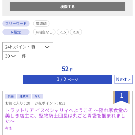
フリーワード
魔導師
R指定
R指定なし
R15
R18
件
52
件
1
/ 2
Next
ページ
1
長編
連載中
なし
お気に入り : 20
24h.ポイント : 853
トラットリア イスペシャリィへようこそ ～隠れ家食堂の
美しき店主に、堅物騎士団長は丸ごと胃袋を掴まれまし
た～
有永