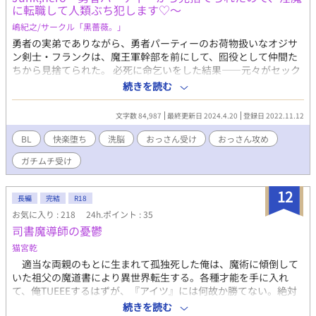
に転職して人類ぶち犯します♡〜
嶋紀之/サークル「黒薔薇。」
勇者の実弟でありながら、勇者パーティーのお荷物扱いなオジサ
ン剣士・フランクは、魔王軍幹部を前にして、囮役として仲間た
ちから見捨てられた。 必死に命乞いをした結果――元々がセック
ス大好きな淫乱ビッチだった彼は、幹部による快楽責めに敗北
続きを読む
し、淫魔として改造されてしまう。 性欲モンスターと化したフラ
ンクは、正義の心に燃える聖騎士たちや、かつての仲間をも快楽
文字数 84,987
最終更新日 2024.4.20
登録日 2022.11.12
洗脳し、自らの性処理玩具に貶めていく――！ 露骨表現多めの抜
きエロです。基本的に悪堕ち/快楽堕ち/洗脳/催眠要素ばっかり。
BL
快楽堕ち
洗脳
おっさん受け
おっさん攻め
陵辱と襲い受しかない。 主人公が左右非固定、♡と淫語飛び交う
ガチムチ受け
ハード系エロ、濁点喘ぎ、精飲/ぬるめの小スカ/軽度のチンカス
描写注意。 ※pixiv、ムーンライトノベルズにて先行掲載済みの作
品です。完結済みのため、一日一話ずつ毎日投稿していきます。
12
長編
完結
R18
【主人公】 フランク…ヤリチンでビッチなゲイ。性格はお気楽な
お気に入り : 218
24h.ポイント : 35
快楽主義者。クソ野郎。 【お相手一覧】 魔王軍幹部の高慢触手男
司書魔導師の憂鬱
(リバ)/童貞な騎士団モブ兵士×主人公(襲い受)/主人公×ノンケ妻
子持ち騎士団長/高飛車青年魔導師×主人公/主人公の配下×ウブ
猫宮乾
な生真面目ガチムチ神官(挿入無し)/主人公×女好きクズな兄貴の
適当な両親のもとに生まれて孤独死した俺は、魔術に傾倒して
勇者(本番行為は同人誌版に収録)
いた祖父の魔道書により異世界転生する。各種才能を手に入れ
て、俺TUEEEするはずが、『アイツ』には何故か勝てない。絶対
に勝ってやる、あいつも俺を敵対視しているようだし――と、思
続きを読む