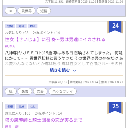
文字数 11,851
最終更新日 2025.11.26
登録日 2025.11.26
バタも巻き込まれながら、悠真は次第に自分が選ばれた理由を知
る――。 それは、バグ？偶然？ それとも運命なのか―― 現実に
BL
異世界
短編
はありえない妄想のお話です。
24
短編
完結
R18
お気に入り : 98
24h.ポイント : 14
性女【せいじょ】に召喚～男は男達にイカされる
KUMA
八神尊(ヤガミミコト)15歳 尊はある日 召喚されてしまった。 何処
にかって…… 異世界転移と言うヤツだ その世界は男の存在だけ あ
れ変わんなくないとか尊は思う 尊は性女として召喚され… その日
から尊は男にモテるように… ヤ○○ン皇太子殿下「お前を知って
続きを読む
しまったら他とはしたくなくなったぞ。」 優しいドS王子様「君
は私の心に火を付けた、この恋の炎はもう消せませんよ。」 強引
文字数 20,135
最終更新日 2021.8.24
登録日 2021.8.21
な騎士様「どんな貴方も、好きです。」 変態魔導師様「貴方を召
喚したのは僕です、僕の子を孕んで下さい。」 俺様公爵様「絶
BL
執着
恋愛
色々なプレイ
対…俺の事を好きと言わせるぞ、相手が王族でも。」 毎日違う男
にお尻の穴を狙われる日々 そんな日々を送れば快楽に落ちちゃっ
25
た尊 尊の運命は…
長編
完結
なし
お気に入り : 105
24h.ポイント : 14
塔の魔導師と騎士団長の恋が実るまで
温井 床