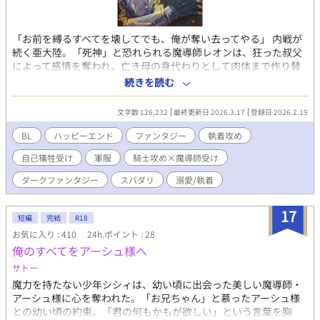
​「お前を縛るすべてを壊してでも、俺が奪い去ってやる」 ​内戦が
続く亜大陸。「死神」と恐れられる魔導師レオンは、狂った叔父
によって感情を奪われ、亡き母の身代わりとして肉体まで作り替
えられた兵器だった。 叔父の歪んだ支配に縛られ、戦場での死だ
続きを読む
けを願うレオン。だが、宿敵の騎士アルヴィンは、そんな彼を狂
おしい執着で追い詰めていく。 ​執着する叔父の鎖を断ち切り、死
文字数 126,232
最終更新日 2026.3.17
登録日 2026.2.19
神の衣を剥ぎ取ったとき。二人は戦火よりも熱く、狂おしい愛欲
の沼へと堕ちていく――。 ------------------------------------ ■普段は
BL
ハッピーエンド
ファンタジー
執着攻め
BLを愛する絵描きとして活動していますが、漫画だけでは描きき
自己犠牲受け
軍服
騎士攻め×魔導師受け
れない膨大な妄想を形にするため、AIをパートナーに迎えて小説
という形で執筆しました。表紙や挿絵は自作となります。 ■全12
ダークファンタジー
スパダリ
溺愛/執着
万文字（全37話予定）、執筆完了済み・毎日22時（完結まで毎日
投稿予定です。 ■R18描写含まれます。また、精神的、肉体的な
17
官能描写が含まれるエピソードには、タイトル末尾に（R）を表
短編
完結
R18
記しております。 ■挿絵があるページはタイトル後に(絵)を表記
お気に入り : 410
24h.ポイント : 28
しています。 【追記】2026/03/17に完結いたしました。今後は番
俺のすべてをアーシュ様へ
外編やスピンオフを投稿予定です。お付き合いいただきありがと
サトー
うございました！
魔力を持たない少年シシィは、幼い頃に出会った美しい魔導師・
アーシュ様に心を奪われた。「お兄ちゃん」と慕ったアーシュ様
との幼い頃の約束。「君の何もかもが欲しい」という言葉を胸