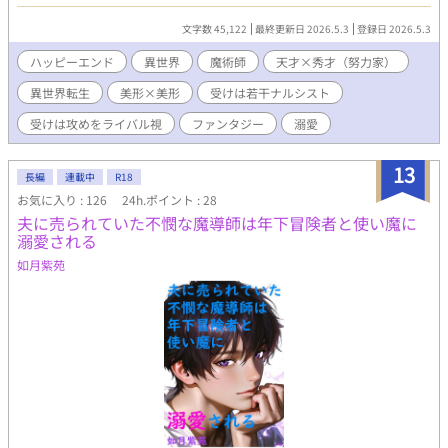
っていたが、あれ？ という、異世界ファンタジーです。※貴族
令息（天才）×貴族令息（秀才・努力家？）のお話です。
文字数 45,122
最終更新日 2026.5.3
登録日 2026.5.3
ハッピーエンド
異世界
魔術師
天才×秀才（努力家）
異世界転生
美形×美形
受けは若干ナルシスト
受けは攻めをライバル視
ファンタジー
溺愛
13
長編
連載中
R18
お気に入り : 126
24h.ポイント : 28
夫に売られていた不憫な魔導師は年下冒険者と使い魔に
溺愛される
如月紫苑