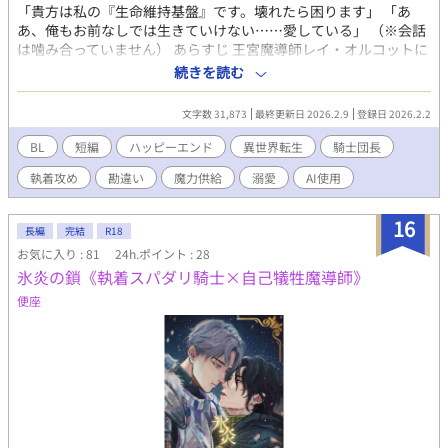
「貴方は私の『生命維持基盤』です。壊れたら困ります」 「あ
あ、俺もお前なしでは生きていけない……愛している」 （※会話
は噛み合っていません） あらすじ 王宮魔導師レイ・オルコットに
は、前世の記憶がある。 彼の目的はただ一つ。前世の知識（エア
続きを読む
コン・冷蔵庫・温水洗浄便座）を再現し、快適な引きこもりライ
フを送ること。 しかし、それらを動かすには自身の魔力が絶望的
文字数 31,873
最終更新日 2026.2.9
登録日 2026.2.2
に足りなかった。 そんなある日、レイは出会う。 王国の騎士団長
にして「歩く天変地異」と恐れられる男、ジークハルトを。 常に
BL
短編
ハッピーエンド
異世界転生
騎士団長
魔力暴走の激痛に苦しむ彼を見て、レイは歓喜した。 「なんて燃
執着攻め
勘違い
魔力供給
溺愛
AI使用
費の悪い……いや、素晴らしい『自律型・高濃度魔力炉（バッテ
リー）』だ！」 レイは「治療」と称して彼に触れ、溢れ出る魔力
を吸い取って家電を動かすことに成功する。 一方、長年の痛みか
16
長編
完結
R18
ら解放されたジークハルトは、レイの事務的な接触を「熱烈な求
お気に入り : 81
24h.ポイント : 28
愛」と勘違いし、重すぎる執着を向け始めて――？ 【ドライな効
氷炎の鎖《執着スパダリ騎士×自己犠牲魔導師》
率厨魔導師（受） × 愛が重たい魔力過多な騎士団長（攻）】 利
害の一致から始まる、勘違いと共依存のハッピーエンドBL。 ※主
便座
人公は攻めを「発電所」だと思っていますが、攻めは結婚する気
満々です。