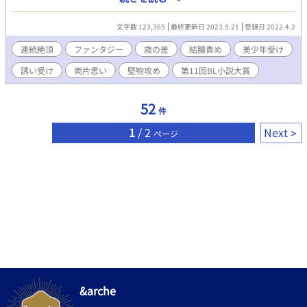
は、夢魔が好物な快楽と精液を与えなければならない。 初めての
快楽と真摯な対応でデュボイズに惹かれていくタキオン。 一方で
文字数 123,365
最終更新日 2023.5.21
登録日 2022.4.2
善がる姿に一目惚れし、男の感情が溢れていくデュボイズ。 しか
し2人はあくまで「患者と治療者」でしかない。 若さ故の好奇心
連続絶頂
ファンタジー
歳の差
結腸責め
美少年受け
で痴態に溺れていくタキオンと、治療者として本心と理性でせめ
誘い受け
両片思い
堅物攻め
第11回BL小説大賞
ぎ合い葛藤していくデュボイズ。 立場の違いで愛し合うことが許
されない2人は、今宵も治療という名の目交いを行う。 2人の出会
いが後にファンジェネル大陸全土の未来を大きく変えていく。 デ
52
件
ュボイズとタキオンの運命の歯車が動き出す、ファンジェネル大
陸・男恋譚、第一幕。 ※「♥」が付く話数は性描写が記されてい
1
/ 2
Next
ページ
ます。ご注意ください。m(_ _)m ----------------------------- 手元で
は約12万字で完結しています。暖かくお付き合い頂けたら嬉しい
です♪ コメントやリアクションも大変励みになります！ 無理なく
楽しく続けていきたいと思いますので、宜しくお願い致します
♪(⌒▽⌒)
&arche