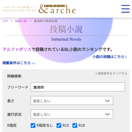
TOP
投稿小説
魔導師の検索結果
Submitted Novels
アルファポリス
で投稿されているBL小説のランキングです。
小説の投稿はこちら
掲載条件はこちら
×検索条件をクリアする
詳細検索
フリーワード
長さ
進行状況
R指定
R指定なし
R15
R18