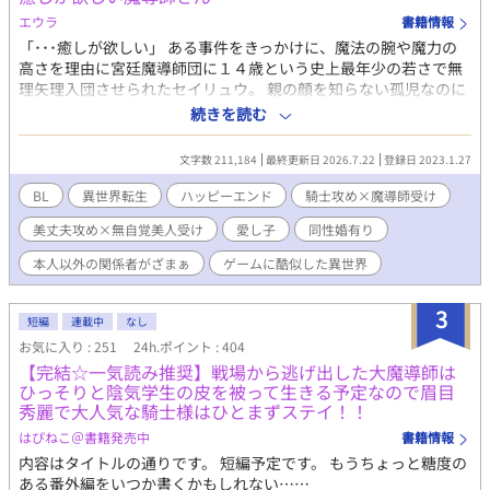
エウラ
書籍情報
「･･･癒しが欲しい」 ある事件をきっかけに、魔法の腕や魔力の
高さを理由に宮廷魔導師団に１４歳という史上最年少の若さで無
理矢理入団させられたセイリュウ。 親の顔を知らない孤児なのに
若くして才能があるせいで、貴族ばかりの魔導師団では虐げら
続きを読む
れ、仕事を押し付けられる日々。 入団以来休みはほぼ無く、４年
経った今でも宿舎にほとんど戻れない日々。 そんな彼は前世で社
文字数 211,184
最終更新日 2026.7.22
登録日 2023.1.27
畜だった記憶があり、更にはもっと大きな秘密を抱えていた。 秘
密と日々の激務に心が疲弊していく社畜魔導師とそんな彼を癒し
BL
異世界転生
ハッピーエンド
騎士攻め×魔導師受け
たい訳あり騎士の物語。 Ｒにはタイトルに＊印入れます。 Ｒ18ま
美丈夫攻め×無自覚美人受け
愛し子
同性婚有り
で少しかかると思います。 ※10万字越えてますが、まだ終わりま
せん。 なので、63話で一度区切りにして長編に変更、及び、ちょ
本人以外の関係者がざまぁ
ゲームに酷似した異世界
っと設定確認作業に移ります(間が空いて齟齬が生じるので)。 落
ち着いたら更新再開予定なので、良かったら気長にお待ち下さい
3
ませ。
短編
連載中
なし
お気に入り : 251
24h.ポイント : 404
【完結☆一気読み推奨】戦場から逃げ出した大魔導師は
ひっそりと陰気学生の皮を被って生きる予定なので眉目
秀麗で大人気な騎士様はひとまずステイ！！
はぴねこ＠書籍発売中
書籍情報
内容はタイトルの通りです。 短編予定です。 もうちょっと糖度の
ある番外編をいつか書くかもしれない……