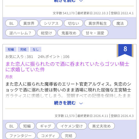
続きを読む
す。
王子と、健気でちょっと泣き虫な少年の恋が…前作で始まり今作
では波乱の展開と共に進む。 裏切り、信仰、純愛、真実…様々
文字数 543,170
最終更新日 2022.10.3
登録日 2022.4.1
な壁が二人を阻み…最後に用意された闇を見た時 きっと世界
は、彼を引き止めることなど出来ないのだろう。 【将来的にR18
BL
異世界
シリアス
切ない
異世界転生
魔法
ですが、こちら物語重視となってます】 ※←ややR18系 ※※←ガ
逆ハーレム？
総受け
鬼畜攻め
甘々・溺愛
ッツリR18系 ．
8
短編
完結
なし
お気に入り : 381
24h.ポイント : 106
また恋人に振られたので酒に呑まれていたらゴツい騎士
に求婚していた件
月衣
また恋人に振られた魔導省のエリート官吏アルヴィス。失恋のシ
ョックで酒に溺れた彼は勢いのまま酒場に現れた屈強な王宮騎士
ガラティスに求婚してしまう。 翌朝すべての記憶を保持したまま
絶望するアルヴィスだったが当のガラティスはなぜか本気だっ
続きを読む
た。 「安心しろ。俺は誠実な男だ。一度決めたことは覆さない」
逃げようとするエリート魔導師と絶対に逃がさない最強騎士 貢ぎ
文字数 12,570
最終更新日 2026.4.11
登録日 2026.4.3
体質な男が捕まる強制恋愛コメディのつもりです！！
BL
短編
ギャグ
イケメン受け
美丈夫攻め
ファンタジー
コメディ
完結