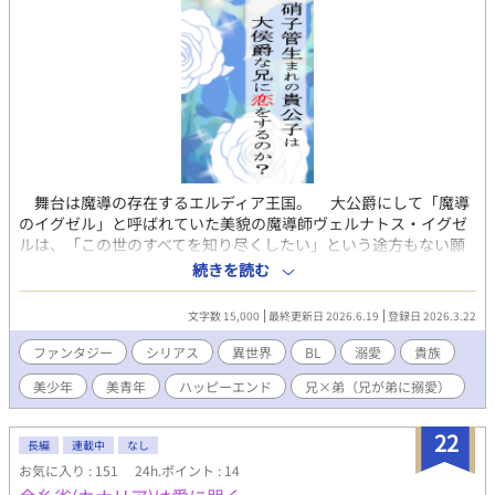
舞台は魔導の存在するエルディア王国。 大公爵にして「魔導
のイグゼル」と呼ばれていた美貌の魔導師ヴェルナトス・イグゼ
ルは、「この世のすべてを知り尽くしたい」という途方もない願
望を抱いていた。 不良長寿を会得した自らの寿命の終わりと、
続きを読む
人類の限界を感じたヴェルナトスは、魔導の術式と自身の血液を
用いて人工生命体であるノークシスを創り出し、語るのも悍まし
文字数 15,000
最終更新日 2026.6.19
登録日 2026.3.22
いほどの改造を行った。 その結果、ノークシスは常人を遥かに
超えた知能を持つ存在、「叡智」へと変容していく。 一方、彼
ファンタジー
シリアス
異世界
BL
溺愛
貴族
に才能を見出され養子となった元貴族庶子のルキレシオンは、養
美少年
美青年
ハッピーエンド
兄×弟（兄が弟に搦愛）
父ヴェルナトスの禁忌を犯した行為に慄きながらも、弟であるノ
ークシスを守り育てるうちに、次第に深く彼を愛するようになっ
ていく。 ……そしてノークシスもまた、ルキレシオンという存
22
長編
連載中
なし
在を「絶対にして唯一信頼可能な存在」として認識し、彼なりの
お気に入り : 151
24h.ポイント : 14
言葉と仕草で心を寄り添わせ始めるのだった。 イグゼル大公爵