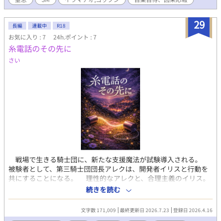
29
長編
連載中
R18
お気に入り : 7
24h.ポイント : 7
糸電話のその先に
さい
戦場で生きる騎士団に、新たな支援魔法が試験導入される。
被験者として、第三騎士団団長アレクは、開発者イリスと行動を
共にすることになる。 理性的なアレクと、合理主義のイリス。
二人の関係は、合理の上で成立した。 だが、完璧な信仰を持
続きを読む
つ神官ノエルの登場により、その均衡はゆっくりと崩れ始める。
理性で制御が効かない感情。 合理では説明できない選択。
文字数 171,009
最終更新日 2026.7.23
登録日 2026.4.16
平等であるはずの愛。 三人の関係は、やがて誰一人引き返せ