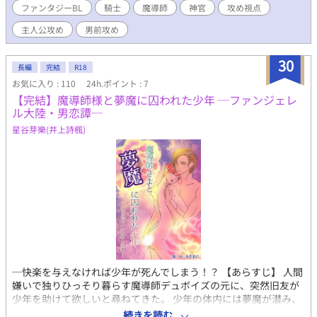
ない領域に進んでいく。 欲のある騎士と、それを知らない魔導
ファンタジーBL
騎士
魔導師
神官
攻め視点
師。そしてそれが許されない神官の話。 言葉より先に、感情が
主人公攻め
男前攻め
伝わる支援魔法。それに翻弄され、また利用する。 登場人物た
ちの愛は重めです。 感想などいただければ、励みになります。
性癖が暴れることもございます。ご了承ください。
30
長編
完結
R18
お気に入り : 110
24h.ポイント : 7
【完結】魔導師様と夢魔に囚われた少年 ─ファンジェレ
ル大陸・男恋譚─
星谷芽樂(井上詩楓)
─快楽を与えなければ少年が死んでしまう！？ 【あらすじ】 人間
嫌いで独りひっそり暮らす魔導師デュボイズの元に、突然旧友が
少年を助けて欲しいと尋ねてきた。 少年の体内には夢魔が潜み、
生気を吸い取られて命が危険な状態なのだという。 助ける為に
続きを読む