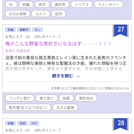
BL
短編
悲恋
異世界
シリアス
ファンタジー
R15は保険
エルフ
処刑
27
長編
連載中
なし
お気に入り : 16
24h.ポイント : 7
俺がこんな野蛮な男好きになるはず······！！！
ものくろぱんだ
没落寸前の善良な貧乏貴族エレイン家に生まれた長男のフランチ
ェ。彼は類稀な美貌と稀有な聖魔法の才能、優れた頭脳を持つ正
真正銘の天才だった。家を立て直すため、王立学園に入学する
も、あまりにも善良すぎる家族を守るため培ってきた経験のせい
続きを読む
で、プライドは大気圏を突き抜け、性格は酷く捻じ曲がっている
フランチェに友人ができるようなこともなく。卒業時には首席も
文字数 10,277
最終更新日 2026.7.21
登録日 2026.4.14
勝ち取ったフランチェだが、性格に問題ありとして宮廷仕えに内
定が貰えず、結局卒業後十年間、かつての同級生たちが宮廷で出
ツンデレ受け
美人受け
純愛
美形攻め
世していくのを風の便りに、領地を立て直そうと奔走する毎日。
転生者(主人公ではない)
主人公最強
そんな時、御歳八歳になる末の王子の家庭教師として採用され
る。 意気揚々と向かったフランチェが目にしたのは、王子とは思
えないような待遇を受ける後ろ盾のない幼い王子と、唯一の味方
28
長編
完結
R18
の傭兵上がりの護衛騎士だった。
お気に入り : 47
24h.ポイント : 7
───────────────────── 平民上がりの元傭