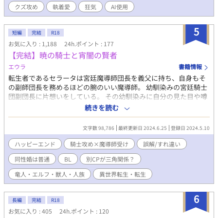
クズ攻め
執着愛
狂気
AI使用
ーは地獄に落ちた。 不味い飯、腐るアイテム、機能しない防御。
一方、エリアスは隣国の公爵に見初められ、国宝級の魔導師とし
て華麗に転身し、正当な評価と敬意を与えられていた。 これは、
5
短編
完結
R18
自分の価値に気づいた受けが幸せになり、全てを失った攻めがプ
お気に入り : 1,188
24h.ポイント : 177
ライドも聖剣も捨てて「狂犬」のような執着を見せるまでの、再
【完結】暁の騎士と宵闇の賢者
構築の物語。 【勇者×魔導師／クズ勇者の転落劇】 ※攻めへのざ
まぁ要素（曇らせ）がメインの作品です。 ※糖度低め／精神的充
エウラ
書籍情報
足度高め ※最後の最後に、攻めは受けの忠実な「番犬」になりま
転生者であるセラータは宮廷魔導師団長を義父に持ち、自身もそ
す。 全8話。
の副師団長を務めるほどの腕のいい魔導師。 幼馴染みの宮廷騎士
団副団長に片想いをしている。 その幼馴染みに自分の見た目や噂
のせいでどうやら嫌われているらしいと思っていたが･･････。 ※
続きを読む
竜人の番い設定は今回は緩いです。独占欲や嫉妬はありますが、
番いが亡くなった場合でも狂ったりはしない設定です。 普通に女
文字数 98,786
最終更新日 2024.6.25
登録日 2024.5.10
性もいる世界。様々な種族がいる。 魔法で子供が出来るので普通
に同性婚可能。 名前は日本名と同じくファミリーネーム（苗
ハッピーエンド
騎士攻め×魔導師受け
誤解/すれ違い
字）・ファーストネーム（名前）の表記です。 ハッピーエンド確
同性婚は普通
BL
別CPが三角関係？
定です。 Ｒ18は＊印付きます。そこまで行くのは後半だと思いま
す。 ※番外編も終わり、完結しました。
竜人・エルフ・獣人・人族
異世界転生・転生
6
長編
完結
R18
お気に入り : 405
24h.ポイント : 120