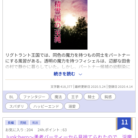
背を向けるなどと斬首ものだ。しかし、僕は寛大だ！！ 許す。
喜べ、貴様を今日から王族である僕の傍に置いてやろう！』 そ
いつはバカだった。しかし、なんと王族でもあった。 王族とい
う権力を振り翳し、盾にするヤバい奴。嫌味ったらしい口調に人
をすぐにバカにする。気に入らない奴は全員斬首。 『ぼ、僕に向
かってなんたる失礼な態度っ……！！ 今すぐ首をっ』 『殿下っ
たら大変です、向こうで殿下のお好きな竜種が飛んでいた気がし
ます。すぐに外に出て見に行きませんとー』 『なにっ！？ 本当
か、タタラ！ こうしては居られぬ、すぐに連れて行け！』 し
リグトラント王国では、同色の魔力を持つもの同士をパートナー
かし、オレは彼に拾われた。 どんなに嫌な奴でも、どんなに周
にする風習がある。透明の魔力を持つフィシェルは、辺鄙な田舎
りに嫌われていっても、彼はどうしようもない恩人だった。だか
の村で静かに暮らしていた。しかし、パートナー候補の幼馴染に
らせめて多少の恩を返してから逃げ出そうと思っていたのに、事
乱暴されかけてしまう。身の安全のため、特別な魔力を持つとい
態はどんどん最悪な展開を迎えて行く。 気に入らなければ即断
続きを読む
う第五王子とパートナーのフリをすることに…… スパダリ騎士王
罪。意中の騎士に全く好かれずよく暴走するバカ王子。果ては王
子×病弱鈍感魔導師。 ※付きはR18回です。 ※作中に出てくるア
都にまで及ぶ危険。命の危機など日常的に！ しかし、一緒にい
文字数 418,377
最終更新日 2020.5.24
登録日 2020.4.14
ルビノを想起させる描写を含め、この作品は全てフィクションで
ればいるほど惹かれてしまう気持ちは……ただの忠誠心なのか？
あり、現実とはなんの関係もありません。何でも平気という方の
スラム出身、第十一王子の守護魔導師。 これは運命によって
BL
ファンタジー
魔法
王子
騎士
鈍感
みお読みください。 ※他サイトにも掲載しています。完結まで毎
もたらされた出会い。唯一の魔法を駆使しながら、タタラは今日
スパダリ
ハッピーエンド
溺愛
日18時に更新予約済みです。
も今日とてワガママ王子の手綱を引きながら平凡な生活に焦がれ
ている。 ※BL作品 恋愛要素は前半皆無。戦闘描写等多数。健全
すぎる、健全すぎて怪しいけどこれはBLです。 ．
11
長編
完結
R18
お気に入り : 204
24h.ポイント : 63
Junk;hero〜勇者パーティーから見捨てられたので、淫魔