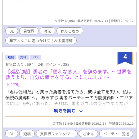
文字数 18,080
最終更新日 2026.7.14
登録日 2026.7.7
BL
異世界
魔法
わんこ攻め
年下わんこに追いかけ回される魔導師
4
短編
完結
R15
お気に入り : 697
24h.ポイント : 383
【8話完結】勇者の「便利な恋人」を辞めます。～世界を
救うより、自分の幸せを守ることにしました～
キノア9g
「君は便利だ」と笑った勇者を捨てたら、彼は全てを失い、私は
伝説の魔導師へ。 あらすじ 勇者パーティーの万能魔術師・エリア
スには、秘密があった。 それは、勇者ガウルの恋人でありなが
ら、家事・雑用・魔力供給係として「便利な道具」のように扱わ
続きを読む
れていること。 「お前は後ろで魔法撃ってるだけで楽だよな」
「俺のコンディション管理がお前の役目だろ？」 無神経な言葉
文字数 31,949
最終更新日 2026.2.17
登録日 2026.2.10
と、徹夜で装備を直し自らの生命力を削って結界を維持する日々
に疲れ果てたエリアスは、ある日ついに愛想を尽かして書き置き
BL
短編
異世界ファンタジー
ざまぁ
パーティー脱退
を残す。 『辞めます』 エリアスが去った翌日から、勇者パーティ