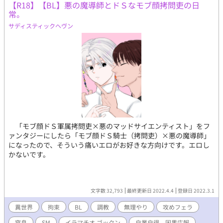
【R18】【BL】悪の魔導師とドＳなモブ顔拷問吏の日
兵護衛騎士×プライドの高いツンデレ魔導師
常。
サディスティックヘヴン
「モブ顔ドＳ軍属拷問吏×悪のマッドサイエンティスト」をフ
ァンタジーにしたら「モブ顔ドＳ騎士（拷問吏）×悪の魔導師」
になったので、そういう痛いエロがお好きな方向けです。エロし
かないです。
文字数 32,793
最終更新日 2022.4.4
登録日 2022.3.1
異世界
拘束
BL
調教
無理やり
攻めフェラ
窒息
SM
イラマチオ,ゴックン
自業自得、因果応報