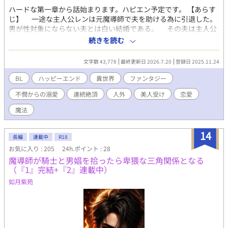
ハードな第一章から話始まります。ハピエン予定です。 【あらす
じ】 一途な主人公レンは元魔導師で夫を助ける為に引退した。
男が性対象にならない夫とは白い結婚である。 その夫は主人公
を色んな男達に売っては、そのお金で娼婦遊び三昧。それでも夫
続きを読む
を愛しているレンは心を押し殺し、大人しく売られていた。 そ
んなある日、夫が取ってきたお客さんが実は以前助けた冒険者リ
文字数 43,778
最終更新日 2026.7.20
登録日 2025.11.24
ースであり、レンに思いを寄せていたらしい。レンがこういう生
活をしているとは知らなかったリースは、レンをこんな最悪な結
BL
ハッピーエンド
異世界
ファンタジー
婚生活と日常から助ける為にも再び旅へと誘う。 そして、レン
不憫からの溺愛
連続絶頂
人外
美人受け
恋愛
は夫と離婚する事にした。 旅の途中、レンは化け猫神を助ける
と噛まれた。その日からモンスターにやたらと好意を寄せられる
魔法
ようになり……。 これは夫に売られていた俺が年下の冒険者と
使い魔にトロトロになるまで溺愛されるようになった話である。
14
エロ含む話の前に「※」つけておきます。 強姦、美人受け、
長編
連載中
R18
不憫受け、中出し、潮吹き、指姦、人外、強制、結腸攻め、連続
お気に入り : 205
24h.ポイント : 28
絶頂、快楽堕ち、フェラ等々の予定
魔導師が騎士と男娼を拾ったら卑猥な三角関係となる
https://kisaragishion.fanbox.cc/ 如月紫苑のFanboxです。是非
（『1』完結+『2』連載中）
無料登録をどうぞ。新作や書籍化情報の等の近況やリアルタイム
如月紫苑
での作品についてよく呟いています。