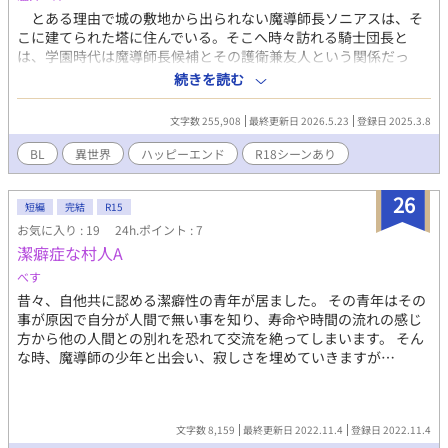
とある理由で城の敷地から出られない魔導師長ソニアスは、そ
こに建てられた塔に住んでいる。そこへ時々訪れる騎士団長と
は、学園時代は魔導師長候補とその護衛兼友人という関係だっ
た。 騎士団長は初めて出会った時に一目惚れをし、ソニアスも
続きを読む
恋の自覚はないものの彼を大切な人と思っていた。 そんな二人
が両想いになるまでの話です。 （1話〜おまけ話）
文字数 255,908
最終更新日 2026.5.23
登録日 2025.3.8
↓ （続ー1
〜 ） 晴れて婚約者となった二人だったが、隣国王女と副団長
BL
異世界
ハッピーエンド
R18シーンあり
の結婚式が終わるまで婚姻を待てと言われてしまった。 だが既
に一緒に住んでいる二人。蜜月を楽しむはずが……。 性描写シ
26
ーンについて ページのタイトルに（Ｒ１８）と入ってます。それ
短編
完結
R15
のみの内容です。ストーリーに支障がないようにしてますので飛
お気に入り : 19
24h.ポイント : 7
ばしても大丈夫です。 ムーンライトノベルズ(小説家になろう)様
潔癖症な村人A
でも公開しています。 １話〜おまけ(宰相×元魔導師長)のみカク
べす
ヨム様でも公開しています。
昔々、自他共に認める潔癖性の青年が居ました。 その青年はその
事が原因で自分が人間で無い事を知り、寿命や時間の流れの感じ
方から他の人間との別れを恐れて交流を絶ってしまいます。 そん
な時、魔導師の少年と出会い、寂しさを埋めていきますが…
文字数 8,159
最終更新日 2022.11.4
登録日 2022.11.4