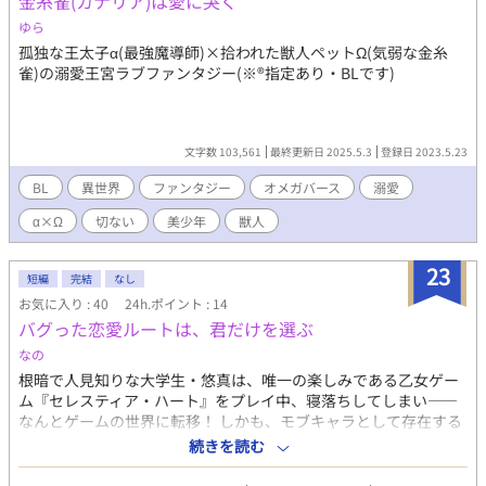
金糸雀(カナリア)は愛に哭く
の兄ルキレシオン×人工生命体の弟ノークシス。血の繋がりのな
い兄弟の繰り広げる異世界ファンタジーBL小説。ハッピーエン
ゆら
ド、念のためＲ１５指定。１８禁になるかは未定です。 ※すぐ
孤独な王太子α(最強魔導師)×拾われた獣人ペットΩ(気弱な金糸
くっ付きません。兄×弟。リバはありません。 ※「各話ぴった
雀)の溺愛王宮ラブファンタジー(※®️指定あり・BLです)
り１０００文字にする」という鬼畜縛りプレイ実施中。
文字数 103,561
最終更新日 2025.5.3
登録日 2023.5.23
BL
異世界
ファンタジー
オメガバース
溺愛
α×Ω
切ない
美少年
獣人
23
短編
完結
なし
お気に入り : 40
24h.ポイント : 14
バグった恋愛ルートは、君だけを選ぶ
なの
根暗で人見知りな大学生・悠真は、唯一の楽しみである乙女ゲー
ム『セレスティア・ハート』をプレイ中、寝落ちしてしまい――
なんとゲームの世界に転移！ しかも、モブキャラとして存在する
はずの自分に、王子・リオネルの恋愛イベントが発生してしま
続きを読む
う。 「君が、僕の運命だ」 天然溺愛全開の王子に振り回され、毒
舌妖精ミリアやツッコミ魔導師ノア、護衛騎士レオンたちのドタ