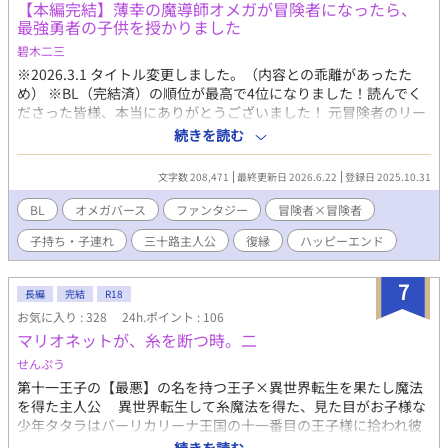
【本編完結】薄幸の魔導師オメガが冒険者になったら、
最強勇者の子供を授かりました
碧木二三
※2026.3.1 タイトル変更しました。（内容との乖離があったた
め） ※BL（完結済）の順位が最高で4位になりました！読んでく
ださった皆様、本当にありがとうございました！ 元冒険者のリー
ファスは、かつて邪悪な巨大モンスターが棲んでいた島の管理人
続きを読む
をしながら、息子のイコと一緒に暮らしている。 彼を当然のよう
に「父さん」と呼んで慕うイコは、リーファスが自分を生んだオ
文字数 208,471
最終更新日 2026.6.22
登録日 2025.10.31
メガであるという事実を知らない。 イコの父親は、アルファで元
最強勇者のレオスだが、あるやむを得ない事情でイコが生まれる
BL
オメガバース
ファンタジー
冒険者×冒険者
前にリーファスの元を去っていた。 別離から十四年。リーファス
子持ち・子連れ
三十路主人公
復縁
ハッピーエンド
が息子に全てを打ち明ける決心をしたとき、音信不通だったレオ
スが現れる。 それぞれの過去と対峙し、乗り越えていきながら、
二人は新たな関係を築いていこうとするが──。 ◎現在の場面と
7
長編
完結
R18
過去の場面があります(第一章はほとんど過去） ◎R指定回の予告
お気に入り : 328
24h.ポイント : 106
はしませんが、複数回あります。 ◎オメガバ独自解釈あり。
マリオネットが、糸を断つ時。二
◎RPG風の世界観ですが、何かのゲームの世界とかではなく、誰
も転生していません。 ◎誤字脱字の修正、加筆減筆等は随時して
せんぷう
います。設定をガラッと変えたりはしませんが、微妙に言い回し
第十一王子の【最悪】の名を持つ王子×異世界転生を果たし魔法
が変わったりなどはします。 ◎設定や考証はゆるめ。雰囲気重視
を得た主人公 異世界転生して糸魔法を得た、見た目がお子様な
です！ ◎ムーンライトノベルズにもR-18版を公開しています。
少年タタラはバーリカリーナ王国の十一番目の王子様に拾われ彼
◎R-15版に再編集したものを小説家になろうにも公開していま
を護る守護魔導師となる。 人の心を見通す力を得た暴君である