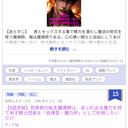
【あらすじ】 男とセックスする事で精力を満たし魔法の術式を
使う魔導師。俺は魔導師である。口の悪い騎士と自由にしてあげ
た男娼と旅に出て、好き勝手にセックス三昧に明け暮れた生活。
だが必ずしもいい事ばかりではなくって。 エロ含む話の前に
続きを読む
「※」。 リバ、中出し、潮吹き、指姦、年下攻め、強制、S状結
腸、連続絶頂、アナルビーズ、尿道攻め、乱交、小スカ、快楽堕
文字数 92,421
最終更新日 2026.4.18
登録日 2025.2.15
ち 『1』合計２9話。完結済。 『2』連載中。執筆中につき、不定
期更新となります。 https://kisaragishion.fanbox.cc/ 如月紫苑の
恋愛
ハッピーエンド
ファンタジー
BL
複数プレイ
Fanboxです。是非無料登録をどうぞ。新作や書籍化情報の等の近
異世界
ハーレム
魔法
濃密BL
尿道プレイ
況やリアルタイムでの作品についてよく呟いています。
15
短編
完結
なし
お気に入り : 172
24h.ポイント : 28
【8話完結】効率厨の転生魔導師は、あふれ出る魔力を持
て余す騎士団長を「自律型・魔力炉」として利用したい
だけ
キノア9g