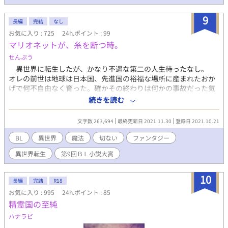
9
長編
完結
なし
お気に入り : 725
24h.ポイント : 99
マリオネットが、糸を断つ時。
せんぷう
異世界に転生したが、かなり不遇な第二の人生待ったなし。
オレの前世は地球は日本国、先進国の裕福な場所に産まれたおか
げで何不自由なく育った。確かその終わりは何かの事故だった気
がするが、よく覚えていない。若くして死んだはずが……気付け
続きを読む
ばそこはビックリ、異世界だった。 第二生は前世とは正反対。
魔法というとんでもない歴史によって構築され、貧富の差がアホ
文字数 263,694
最終更新日 2021.11.30
登録日 2021.10.21
みたいに激しい世界。オレを産んだせいで母は体調を崩して亡く
なったらしくその後は孤児院にいたが、あまりに酷い暮らしに嫌
BL
異世界
魔法
切ない
ファンタジー
気がさして逃亡。スラムで前世では絶対やらなかったような悪さ
異世界転生
第9回ＢＬ小説大賞
もしながら、なんとか生きていた。 そんな暮らしの終わりは、
とある富裕層らしき連中の騒ぎに関わってしまったこと。不敬罪
でとっ捕まらないために背を向けて逃げ出したオレに、彼はこう
10
長編
完結
R18
叫んだ。 『待て、そこの下民っ！！ そうだ、そこの少し小綺麗
お気に入り : 995
24h.ポイント : 85
な黒い容姿の、お前だお前！』 金髪縦ロールにド派手な紫色の
精霊国の至純
服。装飾品をジャラジャラと身に付け、靴なんて全然汚れてない
し擦り減ってもいない。まさにお貴族様……そう、貴族やら王族
ハナラビ
がこの世界にも存在した。 『貴様のような虫ケラ、本来なら僕に