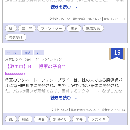
が貴重な風の魔導師だったため、殺されずに済んだのだ。 本来
の身分を隠し、ただの風の魔導師として働き始めたルイ。持ち前
続きを読む
のかわいさ（無自覚）で周りを翻弄しながら、ここに居場所を見
つけようと奮闘する。ライオルが過保護なのは大事な人質だから
文字数 515,372
最終更新日 2022.6.22
登録日 2021.5.4
だと思っていたが、押し倒されて愛してると言われようやく違う
らしいと気がついた。 美形溺愛攻めと世間知らず天然受け。冒
BL
異世界
ファンタジー
魔法
執着攻め
険ありエロありの明るめファンタジー。海の都で始まる新しい人
強気受け
生。 ※予告なく性描写表現が入ります ※物語の後半に攻め以外と
の絡み（無理やり）あり ※男性妊娠可能な世界ですが設定のみで
描写はありません ※本編完結済、後日談随時更新中。 ムーンライ
19
ｼｮｰﾄｼｮｰﾄ
完結
R18
トノベルスにも掲載しています。
お気に入り : 204
24h.ポイント : 21
【激エロ】BL 将軍の子育て
haaaaaaaaa
将軍のアクネート・フォン・ブライトは、妹の夫である魔導師バ
ルに毎日睡眠中に開発され、男でしか往けない身体に開発され
た。バムの狙いが理解できず、困惑するアクネート。なぜこんな
ことになったのか。 ※気分転換で書いてみました。いつも通りBL
続きを読む
はエロ一色です。お気を付けください。
文字数 7,823
最終更新日 2022.3.13
登録日 2022.3.13
BL
短編
洗脳
無理やり
開発
メスイキ