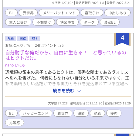
素早く魔力を回復するには性行為が必要だとジャルミルから言わ
文字数 127,102
最終更新日 2023.1.8
登録日 2022.5.21
れ、エリアートはヨエルには秘密のまま協力する。ジャルミルは
温厚な外見とは裏腹に激しい獣のような性行為をし、エリアート
BL
異世界
メリーバットエンド
寝取られ
中出しあり
は次第に快楽に溺れていってしまう。 ・外面はいい絶倫邪悪な領
主人公受け
不憫受け
快楽堕ち
ダーク
濃密BL
主✕恋人のために抱かれる青年 ・領主の息子の邪悪な少年✕恋人
のために抱かれる青年 【全12話】 【他サイト（ムーンライト）か
らの転載となります】 ※メリーバッドエンドになります ※恋人が
4
短編
完結
R18
いる受けが寝取られる話です。寝取られ苦手な方はご注意くださ
お気に入り : 76
24h.ポイント : 35
い。 ※男性妊娠の話もあります。苦手な方はご注意ください。 ※
自分勝手な俺だから、自由に生きる！ と思っているの
死ぬ登場人物がでます。人によっては胸糞展開ですのでご注意く
はヒクトだけ。
ださい。 ※攻めは3人出てきます。 ※なんでも許せる方向けで
す。
nano ひにゃ
辺境領の領主の息子であるヒクトは、優秀な騎士であるヴォリス
へ別れを告げた。 何者にもなれない自分といる未来ではなく、王
都で素晴らしい活躍ができる実力とそれを見込まれている立場へ
送り出すために。 ※R１８表現は予告なく入ります。 ※ムーンラ
続きを読む
イトノベルにも掲載。
文字数 27,228
最終更新日 2025.11.30
登録日 2025.11.29
BL
ハッピーエンド
異世界
溺愛
執着
優秀
劣等感