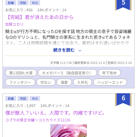
5
長編
完結
R18
お気に入り : 456
24h.ポイント : 14
【完結】君が消えたあの日から
加賀ユカリ
騎士αが行方不明になったΩを探す話 地方の領主の息子で容姿端麗
なΩのマリシュと、名門騎士の家系に生まれた若きαであるフォネ
スト。二人は政略結婚を通じて出会う。最初はすれ違いばかりで
あったが、次第に心を通わせ、正式に番となる。 しかし、ある日
続きを読む
フォネストは瀕死の重症を負う。マリシュはそんなフォネストを
救うため、ある覚悟を決める── 攻め：フォネスト。α、十五
文字数 113,738
最終更新日 2025.11.4
登録日 2025.3.18
歳。名門騎士の一人息子。 受け：マリシュ。Ω、二十歳。地方領
主の息子。容姿端麗。 ・オメガバースの独自設定があります ・性
第13回BL大賞
オメガバース（独自設定有り）
年下攻め
描写のある話には※を付けています ・一部暴力表現あり ・最終話
ファンタジー
切ない
溺愛
人外化
ハッピーエンド
まで執筆済みです(全43話) ・19時更新 ※ムーンライトノベルズに
も掲載しています。
6
長編
完結
R18
お気に入り : 1,997
24h.ポイント : 14
僕が獣人？いいえ、人間です。内緒ですけど。
コプラ＠貧乏令嬢〜コミカライズ12/26