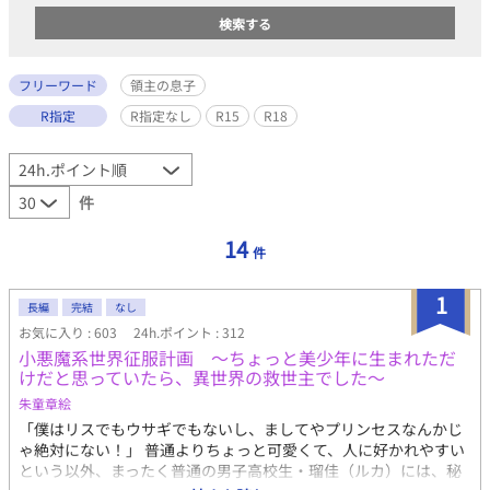
フリーワード
領主の息子
R指定
R指定なし
R15
R18
件
14
件
1
長編
完結
なし
お気に入り : 603
24h.ポイント : 312
小悪魔系世界征服計画 ～ちょっと美少年に生まれただ
けだと思っていたら、異世界の救世主でした～
朱童章絵
「僕はリスでもウサギでもないし、ましてやプリンセスなんかじ
ゃ絶対にない！」 普通よりちょっと可愛くて、人に好かれやすい
という以外、まったく普通の男子高校生・瑠佳（ルカ）には、秘