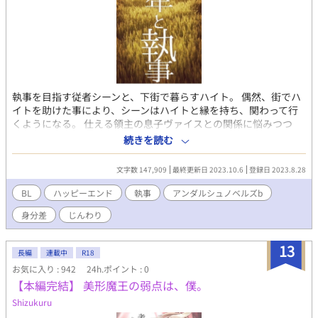
執事を目指す従者シーンと、下街で暮らすハイト。 偶然、街でハ
イトを助けた事により、シーンはハイトと縁を持ち、関わって行
くようになる。 仕える領主の息子ヴァイスとの関係に悩みつつ
も、いつしかハイトに思いを寄せ、未来を切り拓いて行く。 時代
続きを読む
的には、1900年代後半のイギリスの設定で。雰囲気は◯ウント
ン・ア◯ーの後半位。 あくまでふんわりとした設定ですので、都
文字数 147,909
最終更新日 2023.10.6
登録日 2023.8.28
合好く変えている、曖昧な部分もあります。 何卒ご容赦を。 ・BL
に分類しておりますが、濃い絡みはいつもながらありません。 ・
BL
ハッピーエンド
執事
アンダルシュノベルズb
「エブリスタ」、「小説家になろう」にも掲載しております。
身分差
じんわり
13
長編
連載中
R18
お気に入り : 942
24h.ポイント : 0
【本編完結】 美形魔王の弱点は、僕。
Shizukuru