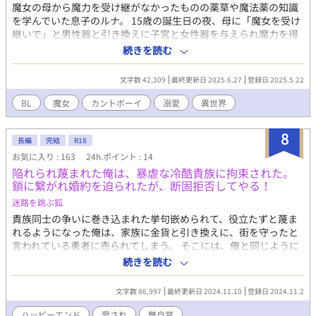
魔女の母から魔力を受け継がなかったものの薬草や魔法薬の知識
を学んでいた息子のルナ。 15歳の誕生日の夜、母に「魔女を受け
継いで」と男性器と引き換えに子宮と女性器を与えられ魔力を得
て魔女となってしまう。 それから3年後、王都より帰還した領主
続きを読む
の息子カイダルに出会い運命的に愛され始める… 男なのに魔女に
なってしまったルナの数奇な運命。 初めての作品です。 完結が目
文字数 42,309
最終更新日 2025.6.27
登録日 2025.5.22
標に頑張ります。
BL
魔女
カントボーイ
溺愛
異世界
8
長編
完結
R18
お気に入り : 163
24h.ポイント : 14
陥れられ蔑まれた俺は、暴虐な冷酷貴族に拘束された。
鎖に繋がれ婚約を迫られたが、断固拒否してやる！
迷路を跳ぶ狐
貴族同士の争いに巻き込まれた挙句嵌められて、役立たずと蔑ま
れるようになった俺は、家族に金貨と引き換えに、街を守ったと
言われている勇者に売られてしまう。 そこには、俺と同じように
売られた奴らがいて、毎日、奴隷のように働かされていたが、み
続きを読む
んな、要領の悪い俺を、何かと助けてくれた。 だけど、俺を買っ
た男は、ある日、俺が役に立たないことを理由に、魔法の練習台
文字数 86,997
最終更新日 2024.11.10
登録日 2024.11.2
になれと言って、他の貴族に売り払おうとする。 耐えかねた俺
は、仲間を連れて逃亡することを決意。 屋敷を飛び出し、街に出
ハッピーエンド
愛され
無自覚