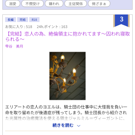
物は放置。そんなことをしているうちに、悪事がバレそうになっ
溺愛
不憫受け
嫌われ
主従関係
微ざまぁ
て、全ての悪評を僕に押し付けて逃げた。 それどころか、家族
を逃す交換条件として領主の代わりになった男たちに、僕は毎日
3
奴隷として働かされる日々…… 暗い地下に閉じ込められては鞭
長編
完結
R18
で打たれ、拷問され、仕事を押し付けられる毎日を送っていたあ
お気に入り : 518
24h.ポイント : 163
る日、僕の前に、竜が現れる。それはかつて僕が、悪事を働く竜
【完結】恋人の為、絶倫領主に抱かれてます〜囚われ寝取
と間違えて、背後から襲いかかった竜の王子だった。 あの時の
られる〜
ことを思い出して、跪いて謝る僕の手を、王子は握って立たせ
雫谷 美月
る。そして、僕にずっと会いたかったと言い出した。
え…………？ なんで？ 二話目まで胸糞注意。R18は保険です。
エリアートの恋人のヨエルは、騎士団の仕事中に大怪我を負い一
命を取り留めたが後遺症が残ってしまう。騎士団長から紹介され
た光属性の治癒魔法を使える領主ジャルミル＝ヴィーガントに、
ヨエルを治療してもらうことになった。しかし光属性の治癒魔法
続きを読む
を使うには大量の魔力を使用し、回復にも時間がかかるという。