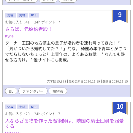
た俺は、仲間たちを逃がすことには成功したが、そこで魔法に失
敗し、領主の城の会議室に飛び込んでしまう。そこでは貴族たち
9
が集まって重要な会議中。そんなところに侵入してしまった俺
短編
完結
R18
は、修復中だった魔法の道具まで壊してしまい、領主の息子で冷
お気に入り : 41
24h.ポイント : 7
酷と名高い男に牢に放り込まれた。 集まった貴族たちが、突然城
さらば、元婚約者殿！
に侵入してきた俺に敵意を向ける中、なぜかその男は、俺の話す
Kyrie
ことをあっさり信じて、その上、婚約しろと言い出す。 何言って
ターナー王国の地方領主の息子が婚約者を連れ帰ってきた！ *
るんだ？ 訳がわからない。 断固拒否したが、その男はまるで聞
「気がついたら婚約してた？！」的な。 綺麗め年下青年とがさつ
いていないし、ついには城の後継者争いにまで巻き込まれてしま
でだらしないちょっと年上青年の、よくあるお話。 * なんでも許
う。 冗談じゃない。俺は、貴族が嫌いなんだ。 R18は保険です
せる方向け。 * 他サイトにも掲載。
文字数 15,978
最終更新日 2020.11.19
登録日 2020.11.15
BL
ファンタジー
婚約者
10
短編
完結
R18
お気に入り : 20
24h.ポイント : 7
人ならざる物を作った魔術師は、隣国の騎士団員を溺愛
する
Matcha45