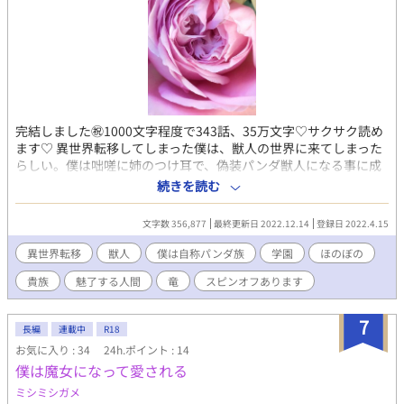
完結しました㊗️1000文字程度で343話、35万文字♡サクサク読め
ます♡ 異世界転移してしまった僕は、獣人の世界に来てしまった
らしい。僕は咄嗟に姉のつけ耳で、偽装パンダ獣人になる事に成
功した。領主の息子に拾われた僕は人間のいないこの世界で、珍
続きを読む
しい種族として怪しまれずに生きていけるはずだ。多分。きっ
と。 逞しい獣人の世界で、何とも悪目立ちする高校一年生だった
文字数 356,877
最終更新日 2022.12.14
登録日 2022.4.15
「僕」が周囲を巻き込みながら獣人の世界で生き抜くハラハラド
キドキの物語。無自覚に周囲の獣人らを魅了してドキドキさせて
異世界転移
獣人
僕は自称パンダ族
学園
ほのぼの
ることにも気づかない「僕」の未来は？ ※R18、総受け魅了が凄
貴族
魅了する人間
竜
スピンオフあります
い！ ☆BLランキング最高位11位ありがとうございます♡ 追いか
け投稿中のなろうムーンでも日間連載BLランキングで1位になり
ました♡ スピンオフ短編『デービス殿下の憂鬱』9話にて完結し
7
長編
連載中
R18
ました♡(2023/2/23)
お気に入り : 34
24h.ポイント : 14
僕は魔女になって愛される
ミシミシガメ