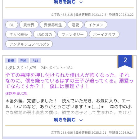
密がある。小さな頃からずっと、別な世界で日々を送り、成長し
続きを読む
ていく夢を見続けているのだ。 史上最強の呼び声も高い、大魔法
使いである祖母・ベリンダ。 その弟子であり、物腰柔らか、ルカ
文字数 453,315
最終更新日 2023.12.5
登録日 2023.3.22
のトラウマを刺激しまくる、超絶美形・ユージーン。 外見も内面
も、強くて男らしくて頼りになる、寡黙で優しい、薬屋の跡取
BL
異世界
異世界転生
溺愛
イケメン
り・ジェイク。 いつも笑顔で温厚だけど、ルカ以外にまったく価
主人公総受
ほのぼの
ファンタジー
ボーイズラブ
値を見出さない、ヤンデレ系神父・ネイト。 領主の息子なのに気
さくで誠実、親友のイケメン貴公子・フィンレー。 彼らの過剰な
アンダルシュノベルズb
スキンシップに狼狽えながらも、ルカは日々を楽しく過ごしてい
たが、ある時を境に、現実世界での急激な体力の衰えを感じ始め
2
る。夢から覚めるたびに強まる倦怠感に加えて、祖母や仲間達の
長編
完結
R18
言動にも不可解な点が。更には魔王の復活も重なって、瑠佳は次
お気に入り : 1,475
24h.ポイント : 184
第に世界全体に疑問を感じるようになっていく。 やがて現実の自
全ての悪評を押し付けられた僕は人が怖くなった。それ
分の不調の原因が夢にあるのではないかと考えた瑠佳は、「夢の
なのに、僕を嫌っているはずの王子が迫ってくる。溺愛っ
世界」そのものを否定するようになるが――。 無自覚小悪魔ちゃ
てなんですか？！ 僕には無理です！
ん、総受系愛され主人公による、保護者同伴RPG（？）。 （この
迷路を跳ぶ狐
作品は、小説家になろう、カクヨムにも掲載しています）
＊番外編、完結しました！ 読んでいただき、お気に入り、エー
ル、いいねなど、ありがとうございます！m(_ _)m 森の中の小
さな領地の弱小貴族の僕は、領主の息子として生まれた。だけど
両親は可愛い兄弟たちに夢中で、いつも邪魔者扱いされていた。
続きを読む
なんとか認められたくて、魔法や剣技、領地経営なんかも学ん
だけど、何が起これば全て僕が悪いと言われて、激しい折檻を受
文字数 238,686
最終更新日 2025.3.21
登録日 2024.9.14
けた。 そんな家族は領地で好き放題に搾取して、領民を襲う魔