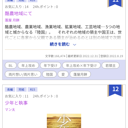
お気に入り : 14
24h.ポイント : 0
酪農地域にて
蓬屋 月餅
酪農地域、農業地域、漁業地域、鉱業地域、工芸地域… 5つの地
域と城からなる『陸国』。 それぞれの地域の領主や国王は、世
代ごとに各家から父親である領主が治めるのとは別の地域で次期
領主を務める決まりとなっている。 工芸地域の領主の息子は酪
続きを読む
農地域の若領主となるが、ある1人の青年と意気投合する。 （た
だ色々と話をしたりするだけで、本当にそういうのでは…そもそ
文字数 166,474
最終更新日 2022.12.31
登録日 2022.8.19
も、彼は男で、私も男じゃないか） 「いやいや、そうじゃない…
そんなんじゃない…だろ…」 意識をしては否定し、否定しては
BL
年上攻め
年下受け
年上攻め×年下受け
若領主
意識する。 そうして次第に『彼』へと惹かれていく若領主だ
両片想い/両片思い
陸国
愛
蓬屋月餅
が、果たして、その想いが行きつく先は…。
12
長編
完結
R15
お気に入り : 11
24h.ポイント : 0
少年と執事
マン太