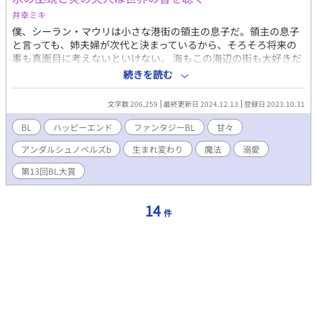
井幸ミキ
僕、シーラン・マウリは小さな港街の領主の息子だ。領主の息子
と言っても、姉夫婦が次代と決まっているから、そろそろ将来の
事も真面目に考えないといけない。 海もこの海辺の街も大好きだ
から、このままここで父や姉夫婦を助けながら漁師をしたりして
続きを読む
過ごしたいのだけど、若者がこんな田舎で一生を過ごしたいなん
ていうと遠慮していると思われてしまうくらい、ここは何もない
文字数 206,259
最終更新日 2024.12.13
登録日 2023.10.31
辺鄙な街で。 １５歳になる年、幼馴染で婚約者のレオリムと、学
園都市へ留学しないといけないみたい……？ え？ 世界の危
BL
ハッピーエンド
ファンタジーBL
甘々
機？ レオリムが何とかしないといけないの？ なんで？ 僕
アンダルシュノベルズb
生まれ変わり
魔法
溺愛
も！？ やけに老成したおっとり少年シーラン（受）が、わんこ系
幼馴染婚約者レオリム（攻）と、将来やりたい事探しに学園都市
第13回BL大賞
へ行くはずが……？ 世界創生の秘密と、世界の危機に関わって
いるかもしれない？ 魂は巡り、あの時別れた半身…魂の伴侶を探
す世界。 魔法は魂の持つエネルギー。 身分制度はありますが、婚
14
件
姻は、異性・同性の区別なく認められる世界のお話になります。
初めての一次創作BL小説投稿です。 魔法と、溺愛と、ハッピーエ
ンドの物語の予定です。 シーランとレオリムは、基本、毎回イチ
ャイチャします。 ーーーーー 第11回BL小説大賞、無事一か月毎
日更新乗り切れました。 こんなに毎日小説書いたの初めてでし
た。 読んでくださった皆様のおかげです。ありがとうございま
す。 勢いで10月31日にエントリーをして、準備も何もなくスター
トし、進めてきたので、まだまだ序盤で、あらすじやタグに触れ