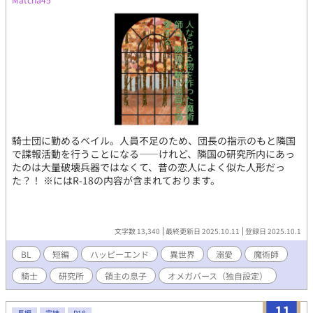
騎士団に勤めるベイル。人員不足のため、団長の指示のもと隣国
で諜報活動を行うことになる――けれど、隣国の研究所内にあっ
たのは大量破壊兵器ではなくて、昔の恋人によく似た人形だっ
た？！ ※にはR-18の内容が含まれております。
文字数 13,340
最終更新日 2025.10.11
登録日 2025.10.1
BL
短編
ハッピーエンド
異世界
溺愛
魔術師
騎士
研究所
領主の息子
オメガバース（独自設定）
11
長編
完結
R18