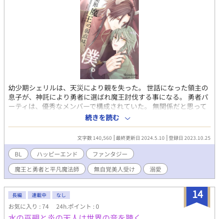
幼少期シェリルは、天災により親を失った。 世話になった領主の
息子が、神託により勇者に選ばれ魔王討伐する事になる。 勇者パ
ーティは、優秀なメンバーで構成されていた。 無関係だと思って
いたシェリルは、なぜか雑用係として勇者推薦でメンバー入りし
続きを読む
てしまう。 雑な扱いを受ける中、文句一つシェリルは言わない。
なぜなら恩を仇で返してはいけない──その約束がシェリルには
文字数 140,560
最終更新日 2024.5.10
登録日 2023.10.25
あるからだ。 そんな彼の癒しは、ダンジョンで助けた魔物の黒兎
だった。 ある日── 「恩返しをさせて欲しい」 僕に恩返し？ と
BL
ハッピーエンド
ファンタジー
思っていたら……突然現れた美形にキスされて。 恋人契約をして
魔王と勇者と平凡魔法師
無自覚美人受け
溺愛
しまった。 美形魔王 × 平凡？魔法師 ★ダンジョン内の魔獣等は
創作したもの、有名なものをあて字で表現したりしています。 微
R、Rには※を付けます。 美麗表紙絵は、わかめ様作品です。
14
長編
連載中
なし
@fuesugiruwakame
お気に入り : 74
24h.ポイント : 0
水の巫覡と炎の天人は世界の音を聴く