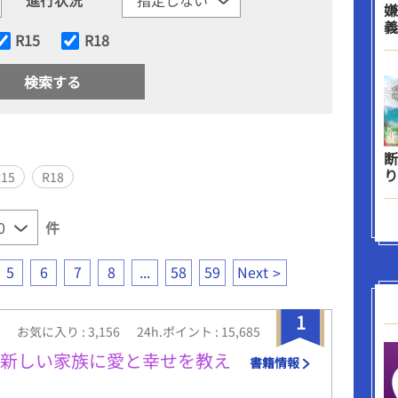
嫌
義
R15
R18
断
り
R15
R18
件
5
6
7
8
...
58
59
Next
1
お気に入り : 3,156
24h.ポイント : 15,685
は新しい家族に愛と幸せを教え
書籍情報