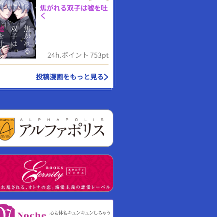
焦がれる双子は嘘を吐
く
24h.ポイント 753pt
投稿漫画をもっと見る