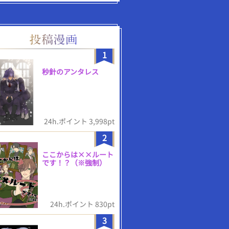
1
秒針のアンタレス
24h.ポイント 3,998pt
2
ここからは××ルート
です！？（※強制）
24h.ポイント 830pt
3