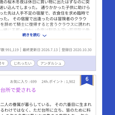
歳の桜木冬夜は休日に買い物に出たはずなのに突
迷い込んでしまった。 通りかかった子供に助けら
った先は人手不足の宿屋で、衣食住を求め臨時で
った。 その宿屋で出逢ったのは冒険者のクラウ
者を辞めて騎士に復帰すると言うクラウスに誘われ
一緒に王都へ向かい今度は馴染み深い孤児院で働
続きを読む
神様からの啓示もなく、なぜ自分が迷い込んだのか
らないまま周りの人に助けられながら異世界で幸
です。 2022,04,02 第二部を始めることに加え
数 991,119
最終更新日 2026.7.13
登録日 2020.10.30
なればと第一部に章を追加しました。
甘々
じれったい
アンダルシュ
6
お気に入り : 699
24h.ポイント : 1,902
の台所で愛される
二人の眷属が暮らしている。 その六番目に生まれ
いるわけではなく、ただ台所に立ち、皆のために料