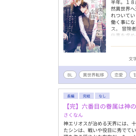
半年。１８
然異世界へ
れついてい
働く事にな
ス。 冒険
仕事を求め
く事に。 
理由もわか
せになるお話
文字
読みやすく
BL
異世界転移
恋愛
長編
完結
なし
【完】六番目の眷属は神
さくなん
神エリオスが治める天界には、十
たシンは、戦いや役目に秀でて