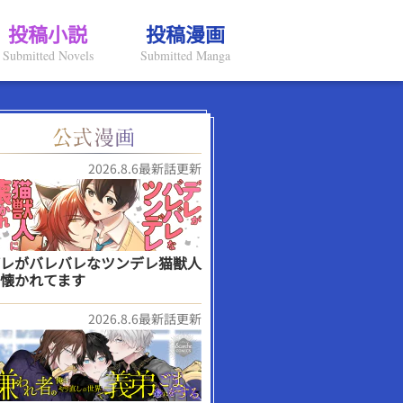
投稿小説
投稿漫画
Submitted Novels
Submitted Manga
2026.8.6最新話更新
レがバレバレなツンデレ猫獣人
懐かれてます
2026.8.6最新話更新