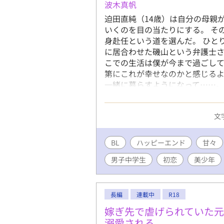
波木真帆
迫田直純（14歳）は自分の母親
いくのを目の当たりにする。 そ
身赴任という道を選んだ。 ひと
に居合わせた磯山という弁護士さ
こでの生活は僕が今まで過ごし
第にこれが幸せなのかと感じるよ
一緒に暮らすようになって……。
直純に好意を持つ高校生の昇との
ったお荷物な僕がセレブなイケ
文字
ップルだったのですが、最近もの
ルの話が進まないので、直純が
ることにしました。 とりあえず
BL
ハッピーエンド
甘々
ようと思っています。 年齢の都
男子中学生
初恋
美少年
は※つけます。
長編
連載中
R18
嫁ぎ先で虐げられていた
溺愛される