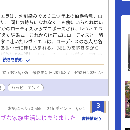
ィエラは、幼馴染みであり二つ年上の伯爵令息、ロ
た。 同じ気持ちになれなくても傍にいられればい
さかのローディスからプロポーズされ、レヴィエラ
迎えた結婚式。これからは正式にローディスと一緒
爵家に赴いたレヴィエラは、ローディスの恋人と名
ある小屋に押し込まれる。 悲しみを抱きながら
でどうにか生活していくことにしたレヴィエラだっ
続きを読む
た騎士を見つけ介抱することに。 手探りではあり
手当てをし、ただただ元気になって欲しいと寝る間
文字数 85,785
最終更新日 2026.8.7
登録日 2026.7.6
自分の運命を大きく変えることになるとも知らず
（攻）×頑張り屋の箱入り令息（受） ※印は性的
愛
ハッピーエンド
3
お気に入り : 3,565
24h.ポイント : 9,751
ラブな家族生活はじまりました
書籍情報