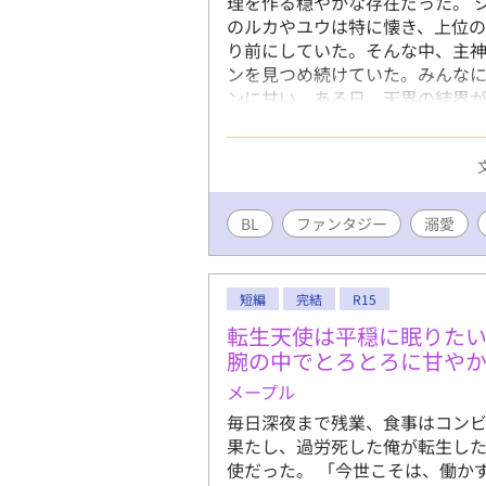
理を作る穏やかな存在だった。 
のルカやユウは特に懐き、上位
り前にしていた。そんな中、主
ンを見つめ続けていた。みんな
ンに甘い。ある日、天界の結界が
に鎮めてしまう。それをきっか
れた特別な役割。 シンはただ愛
つ“境目の存在”だった。眷属た
ン。 そして、長い時を生きる神
つめていたのか。穏やかな日常の
BL
ファンタジー
溺愛
の居場所を巡る、優しいファンタ
短編
完結
R15
転生天使は平穏に眠りた
腕の中でとろとろに甘や
メープル
毎日深夜まで残業、食事はコン
果たし、過労死した俺が転生し
使だった。 ​「今世こそは、働か