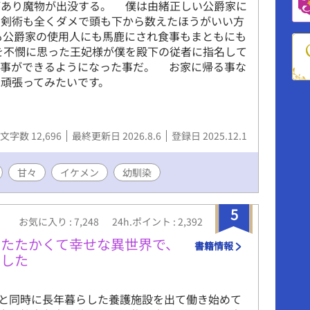
あり魔物が出没する。 僕は由緒正しい公爵家に
く剣術も全くダメで頭も下から数えたほうがいい方
も公爵家の使用人にも馬鹿にされ食事もまともにも
を不憫に思った王妃様が僕を殿下の従者に指名して
食事ができるようになった事だ。 お家に帰る事な
で僕は頑張ってみたいです。
文字数 12,696
最終更新日 2026.8.6
登録日 2025.12.1
甘々
イケメン
幼馴染
5
お気に入り : 7,248
24h.ポイント : 2,392
あたたかくて幸せな異世界で、
書籍情報
ました
と同時に長年暮らした養護施設を出て働き始めて