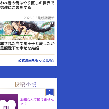
われ者の俺はやり直しの世界で
弟達にごまをする
2026.8.6最新話更新
罪された当て馬王子と愛したが
黒龍陛下の幸せな結婚
公式漫画をもっと見る
1
本編なんて知りません
ッ！