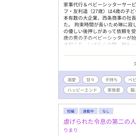
家事代行＆ベビーシッターサービ
フ・友利遥（27歳）は4歳の子
本有数の大企業、西条商事の社
た。 拘束時間が長いため琳に寂
の優しい後押しがあって依頼を受
歳の男の子のベビーシッターが
き起こり、しばらくの間、琳も
一緒に暮らし始めてから西条さん
ファザーのベビーシッターと子
ピーエンド小説です。 R18には
溺愛
甘々
子持ち
ベ
ハッピーエンド
家族愛
脇
短編
連載中
なし
虐げられた令息の第二の
りまり