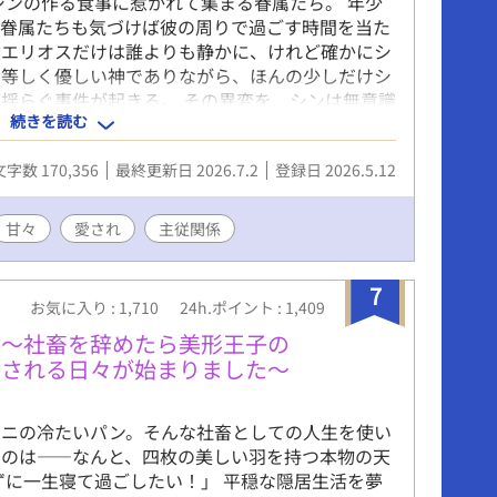
シンの作る食事に惹かれて集まる眷属たち。 年少
の眷属たちも気づけば彼の周りで過ごす時間を当た
神エリオスだけは誰よりも静かに、けれど確かにシ
に等しく優しい神でありながら、ほんの少しだけシ
揺らぐ事件が起きる。 その異変を、シンは無意識
続きを読む
けに明かされていくのは、「六番目」にだけ与えら
されていたのではなく、天界そのものを穏やかに保
文字数 170,356
最終更新日 2026.7.2
登録日 2026.5.12
ちに囲まれながら、少しずつ自分の力と向き合うシ
エリオスが、なぜ最初からシンだけを少し特別に見
中で育つ、静かな恋。 世界を支える力と、ひとつ
甘々
愛され
主従関係
ジーBL。
7
お気に入り : 1,710
24h.ポイント : 1,409
い〜社畜を辞めたら美形王子の
かされる日々が始まりました〜
ビニの冷たいパン。そんな社畜としての人生を使い
たのは――なんと、四枚の美しい羽を持つ本物の天
ずに一生寝て過ごしたい！」 ​平穏な隠居生活を夢