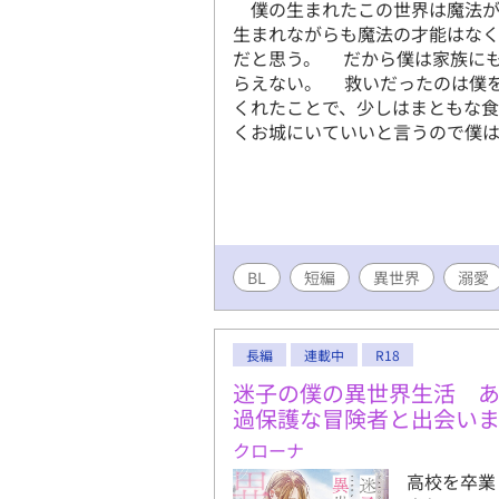
僕の生まれたこの世界は魔法が
生まれながらも魔法の才能はな
だと思う。 だから僕は家族に
らえない。 救いだったのは僕
くれたことで、少しはまともな
くお城にいていいと言うの
BL
短編
異世界
溺愛
長編
連載中
R18
迷子の僕の異世界生活 
過保護な冒険者と出会い
クローナ
高校を卒業