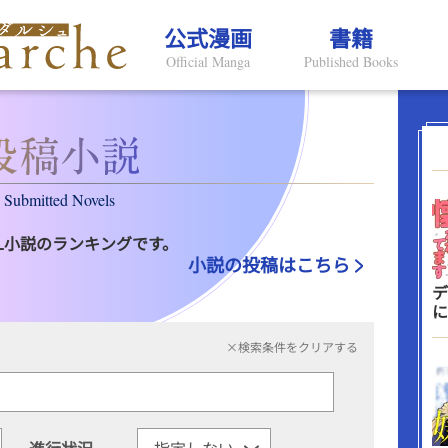
公式漫画
書籍
Official Manga
Published Books
Submitted Novels
L小説のランキングです。
小説の投稿はこちら
デ
に
×検索条件をクリアする
進行状況