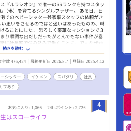
ス『ルラシオン』で唯一のSSランクを持つスタッ
ども（琳）を育てるシングルファザー。 ある日、日
長宅でのベビーシッター兼家事スタッフの依頼がき
しい思いをさせるのではと迷いはあったものの、琳
けることにした。 恐ろしく豪華なマンションで３
始まり順調な出だしだったがとんでもない事件が巻
一緒に社長宅で住み込みで働くことに。でもなぜか
続きを読む
とラブラブな雰囲気になってきて……。 シングル
どもの扱いに慣れていない社長とのイチャラブハッ
文字数 476,424
最終更新日 2026.8.7
登録日 2025.4.13
※つけます。
ビーシッター
イケメン
スパダリ
社長
カプあり
4
お気に入り : 1,066
24h.ポイント : 2,726
人生はスローライフ