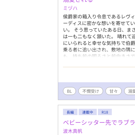
ミヅハ
侯爵家の箱入り令息であるレヴ
ーディスに密かな想いを寄せてい
い。 そう思っていたある日、ま
は一も二もなく頷いた。 晴れて
にいられると幸せな気持ちで伯
乗る者に追い出され、敷地の隅に
も、持ち前の明るさと前向きさ
たが、ある日小屋の裏で怪我をし
つつも、自分に出来る精一杯で
も惜しんで看病をした。 それが
―――。 怪我を負った美形騎士
描写あり
BL
不憫受け
甘々
溺
長編
連載中
R18
ベビーシッター先でラブ
波木真帆