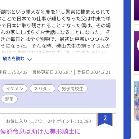
が誘拐という重大な犯罪を犯し警察に捕まえられて
のことで日本での仕事が難しくなった父は中東で単
りで日本に取り残されることになった僕は、その場
んの家にしばらくお世話になることになった。 そ
てきた毎日とは全く別物で、最初は戸惑いつつも次
うになった。 そんな時、磯山先生の甥っ子さんが
 母親に洗脳され抑圧的な生活をしてきた直純と、
続きを読む
可愛らしい恋のお話です。 こちらは『歩けなくな
メン社長に甘々なお世話されています』の中の脇カ
数 1,758,402
最終更新日 2026.8.7
登録日 2024.2.21
すごくこの2人の出番が増えてきて主人公カップ
磯山先生宅にお世話になるところから話を独立させ
あちらの話を移動させて少しずつ繋がりを綺麗にし
イケメン
スパダリ
男子高校生
合もありR18までは少しかかりますが、その場面に
溺愛
2
お気に入り : 1,272
24h.ポイント : 10,290
元侯爵令息は助けた美形騎士に