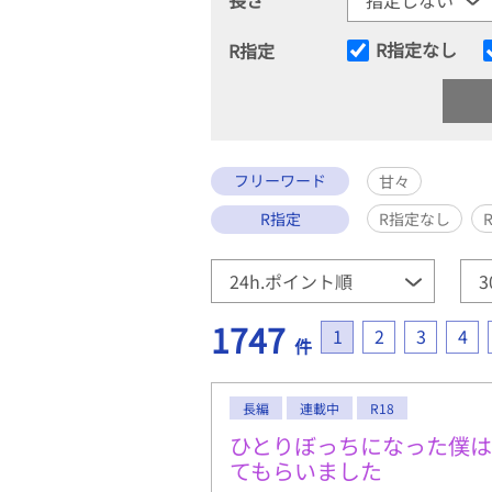
R指定なし
R指定
フリーワード
甘々
R指定
R指定なし
1747
1
2
3
4
件
長編
連載中
R18
ひとりぼっちになった僕
てもらいました