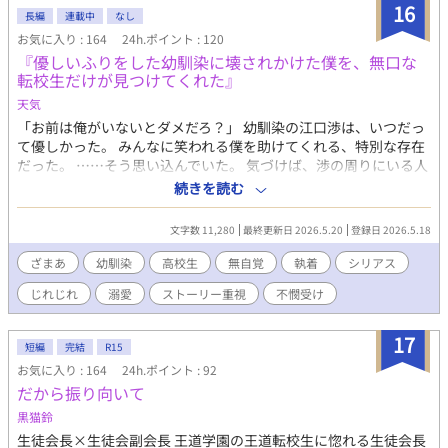
を描いてます。 （番外編、after storyで生徒会補佐✖️転校生有。
16
長編
連載中
なし
可愛い美少年✖️高身長爽やか男子の話です）
お気に入り : 164
24h.ポイント : 120
『優しいふりをした幼馴染に壊されかけた僕を、無口な
転校生だけが見つけてくれた』
天気
「お前は俺がいないとダメだろ？」 幼馴染の江口渉は、いつだっ
て優しかった。 みんなに笑われる僕を助けてくれる、特別な存在
だった。 ……そう思い込んでいた。 気づけば、渉の周りにいる人
間たちから雑用を押し付けられ、笑われ、傷つけられていた僕。
続きを読む
それでも離れられなかったのは、渉だけが僕の居場所だったか
ら。 そんな僕に手を差し伸べたのは、クラスへ転校してきた無愛
文字数 11,280
最終更新日 2026.5.20
登録日 2026.5.18
想な男・曽我真琴。 「放っといたら、そのまま消えそうだから」
初めて知る、見返りを求めない優しさ。 けれど、奏多を失いかけ
ざまあ
幼馴染
高校生
無自覚
執着
シリアス
た渉の執着は次第に狂い始め――。 モラハラ幼馴染×救済系転校
じれじれ
溺愛
ストーリー重視
不憫受け
生 逃げ場のない少年が幸せになるまでの、じれ甘救済BL。
17
短編
完結
R15
お気に入り : 164
24h.ポイント : 92
だから振り向いて
黒猫鈴
生徒会長×生徒会副会長 王道学園の王道転校生に惚れる生徒会長