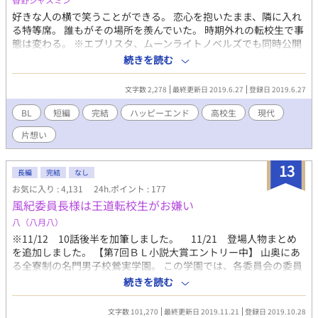
好きな人の横で笑うことができる。 恋心を抱いたまま、隣に入れ
る特等席。 誰もがその場所を羨んでいた。 時期外れの転校生で事
態は変わる。 ※エブリスタ、ムーンライトノベルズでも同時公開
してます 僕の居場所も、彼の気持ちも...。 距離を置くことになっ
続きを読む
てしまった主人公に近付いてきたのは...。
文字数 2,278
最終更新日 2019.6.27
登録日 2019.6.27
BL
短編
完結
ハッピーエンド
高校生
現代
片想い
13
長編
完結
なし
お気に入り : 4,131
24h.ポイント : 177
風紀委員長様は王道転校生がお嫌い
八（八月八）
※11/12 10話後半を加筆しました。 11/21 登場人物まとめ
を追加しました。 【第7回ＢＬ小説大賞エントリー中】 山奥にあ
る全寮制の名門男子校鶯実学園。 この学園では、各委員会の委員
長副委員長と、生徒会執行部が『役付』と呼ばれる特権を持って
続きを読む
いた。 東海林幹春は、そんな鶯実学園の風紀委員長。 風紀委員長
の名に恥じぬ様、真面目実直に、髪は七三、黒縁メガネも掛けて
文字数 101,270
最終更新日 2019.11.21
登録日 2019.10.28