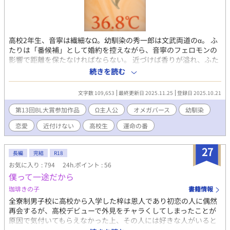
高校2年生、音寧は繊細なΩ。幼馴染の秀一郎は文武両道のα。 ふ
たりは「番候補」として婚約を控えながら、音寧のフェロモンの
影響で距離を保たなければならない。 近づけば香りが溢れ、ふた
りの感情が揺れる。音寧のフェロモンは、バニラビーンズの甘い
続きを読む
香りに例えられ、『運命の番』と言われる秀一郎の身体はそれに
強く反応してしまう。 制度、家族、将来——すべてがふたりを結
文字数 109,653
最終更新日 2025.11.25
登録日 2025.10.21
びつけようとする一方で、薬で抑えた想いは、触れられない手の
間をすり抜けていく。 転校生の肇くんとの友情、婚約者候補とし
第13回BL大賞参加作品
Ω主人公
オメガバース
幼馴染
ての葛藤、そして「待ってる」の一言が、ふたりの未来を静かに
恋愛
近付けない
高校生
運命の番
照らす。 36.8℃の微熱が続く日々の中で、ふたりは“運命”を選び
取ることができるのか。 香りと距離、運命、そして選択の物語。
27
長編
完結
R18
お気に入り : 794
24h.ポイント : 56
僕って一途だから
珈琲きの子
書籍情報
全寮制男子校に高校から入学した梓は恩人であり初恋の人に偶然
再会するが、高校デビューで外見をチャラくしてしまったことが
原因で気付いてもらえなかった上、その人には好きな人がいると