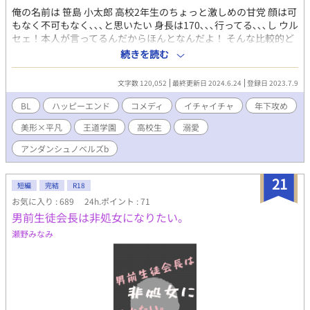
俺の名前は 笹島 小太郎 高校2年生のちょっと激しめの甘党 顔は可
もなく不可もなく､､､と思いたい 身長は170､､､行ってる､､､し ウル
セェ！本人が言ってるんだからほんとなんだよ！ そんな比較的ど
こにでもいそうな人柄の俺だが少し周りと違うことがあって､､､
続きを読む
それは､､､ 俺には超絶ラブラブなイケメン彼氏がいるのだ！！！
容姿端麗、文武両道 金髪碧眼（ロシアの血が多く入ってるからら
文字数 120,052
最終更新日 2024.6.24
登録日 2023.7.9
しい） 一つ下の学年で、通ってる高校は違うけど、一週間に一度
は放課後デートを欠かさないそんなスパダリ完璧彼氏！ 名前を堂
BL
ハッピーエンド
コメディ
イチャイチャ
年下攻め
坂レオンくん！ 俺はレオンが大好きだし、レオンも俺が大好きで
美形×平凡
王道学園
高校生
溺愛
（自己肯定感が高すぎるって？ 実は付き合いたての時に、なんで
俺なんか､､､って1人で考えて喧嘩して 結局レオンからわからせと
アンダンシュノベルズb
いう名のおしお、(re ､､､ま、まぁレオンからわかりやすすぎる愛
情を一思いに受けてたらそりゃ自身も出るわなっていうこと！）
21
ちょうどこの春レオンが高校に上がって、それでも変わりないラ
短編
完結
R18
ブラブな生活を送っていたんだけど なんとある日空から人が降っ
お気に入り : 689
24h.ポイント : 71
て来て！ ※ファンタジーでもなんでもなく、物理的に降って来た
男前生徒会長は非処女になりたい。
んだ 信じられるか？いや、信じろ 腐ってる姉さんたちが言うに
瀬野みなみ
は、そいつはみんな大好き王道転校生！ ､､､ってなんだ？ 兎にも
角にも、そいつが現れてから俺の高校がおかしくなってる？ いや
なんだよ平凡巻き込まれ役って！ あーもう！そんな睨むな！牽制
するな！ 俺には超絶ラブラブな彼氏がいるからそっちのいざこざ
に巻き込まないでくださいっ！！！ ※主人公は固定カプ､､､とい
うか、初っ端から2人でイチャイチャしてるし、ずっと変わりませ