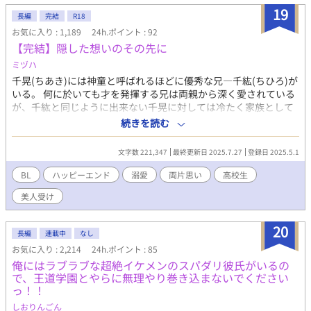
でちょっと可愛い男子が書きたかっただけの自己満作品ですので
19
読む際はその点をご了承ください。 ※文や誤字脱字へのご指摘は
長編
完結
R18
ウエルカムです！アンチコメントと荒らしだけはやめて頂きた
お気に入り : 1,189
24h.ポイント : 92
く……。 ※オチ未定。いつかアンケートで決めようかな、なんて
【完結】隠した想いのその先に
思っております。見切り発車ですすみません……。
ミヅハ
千晃(ちあき)には神童と呼ばれるほどに優秀な兄―千紘(ちひろ)が
いる。 何に於いても才を発揮する兄は両親から深く愛されている
が、千紘と同じように出来ない千晃に対しては冷たく家族として
扱われていなかった。 そんな千晃にも自分を大切にしてくれる恋
続きを読む
人が出来たのだが、ある日帰宅すると恋人と兄が睦み合っている
声を聞いてしまう。 それをきっかけに何もかもがどうでもよくな
文字数 221,347
最終更新日 2025.7.27
登録日 2025.5.1
り、色んな事を諦めた千晃が誰とも関わらないように過ごして二
年、高校二年生に上がった千晃のクラスに転校生がやってきた。
BL
ハッピーエンド
溺愛
両片思い
高校生
顔立ちが整った、明るく爽やかな好青年である啓介(けいすけ)は
美人受け
初日から女子に囲まれ校舎案内を持ち掛けられるのだが、何故か
それを隣の席の千晃に頼んできた。 意味が分からないながらも案
内する千晃だったが、それ以降どうしてか啓介に絡まれるように
20
長編
連載中
なし
なってしまい──。 爽やかお節介イケメン(攻)×コンプレックス
お気に入り : 2,214
24h.ポイント : 85
持ち美人(受) ※印は性的描写あり
俺にはラブラブな超絶イケメンのスパダリ彼氏がいるの
で、王道学園とやらに無理やり巻き込まないでください
っ！！
しおりんごん