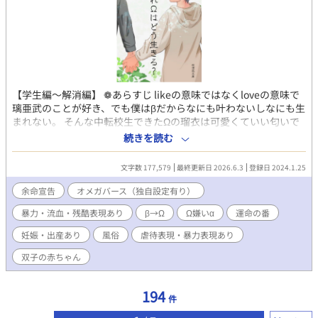
【学生編～解消編】 ❁あらすじ likeの意味ではなくloveの意味で
璃亜武のことが好き、でも僕はβだからなにも叶わないしなにも生
まれない。 そんな中転校生できたΩの瑠衣は可愛くていい匂いで
璃亜武にはお似合いでいいなっていつも傍にいた。 僕ができるこ
続きを読む
とはそう【傍に一緒にいるだけ】それだけでいい。いつまでも璃
亜武の傍にいたい。 散らばっていく僕の大切なもの……。 オメガ
文字数 177,579
最終更新日 2026.6.3
登録日 2024.1.25
バース作品です。 ❁余命宣告されたΩ編 DLsiteにて販売中！！ あ
らすじ 番の真似事をして番になってしまったαの璃亜武とβの琉
余命宣告
オメガバース（独自設定有り）
架。そして子を産んだ琉架は命の危機にさらされる。璃亜武の本
暴力・流血・残酷表現あり
β→Ω
Ω嫌い‪α‬
運命の番
当の番に番解消の命令と産んだ子、琉璃を渡すように命じられ
る。番解消のデメリットは死だ。逃れられない運命と琉架は命を
妊娠・出産あり
風俗
虐待表現・暴力表現あり
刻々と消費する。しかしそんな琉架を愛し傍にいたいと思うαがい
た要はΩになった琉架と結婚し一人にさせないようにした。それ
双子の赤ちゃん
でも要はもう琉架の番になることはできない……。 目次 第1章 余
命宣告 第2章 運命の番 第3章 出産 余命宣告されたΩ編続編決まり
194
ました⸜(*ˊᗜˋ*)⸝ 【子育て編】月金更新 ❁あらすじ 双子の子ども
件
を授かった琉架と要は赤ちゃんを守りながら過ごすが、琉架にく