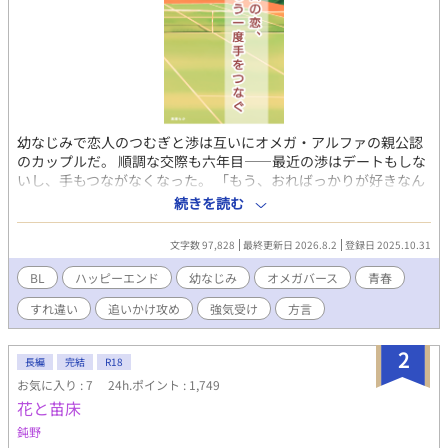
幼なじみで恋人のつむぎと渉は互いにオメガ・アルファの親公認
のカップルだ。 順調な交際も六年目――最近の渉はデートもしな
いし、手もつながなくなった。 「もう、おればっかりが好きなん
やろか？」 馴ればっかりの関係に、寂しさを覚えるつむぎ。 その
続きを読む
うえ、渉は二人の通う高校にやってきた美貌の転校生・沙也にか
まってばかりで。他のオメガには、優しく甘く接する恋人にもや
文字数 97,828
最終更新日 2026.8.2
登録日 2025.10.31
もやしてしまう。 嫉妬をしても、「友達なんやから面倒なことい
うなって」と笑われ、遂にはお泊りまでしたと聞き…… 「そっち
BL
ハッピーエンド
幼なじみ
オメガバース
青春
がその気なら、もういい！」 堪忍袋の緒が切れたつむぎは、別れ
すれ違い
追いかけ攻め
強気受け
方言
を切り出す。すると、渉は意外な反応を……？ 倦怠期を乗り越え
て、もう一度恋をする。幼なじみオメガバースBLです♡
2
長編
完結
R18
お気に入り : 7
24h.ポイント : 1,749
花と苗床
鈍野