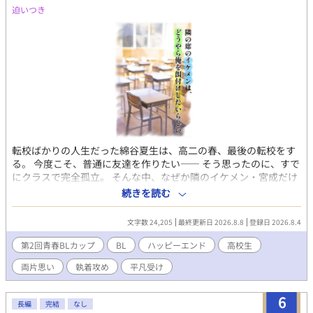
迫いつき
転校ばかりの人生だった綿谷夏生は、高二の春、最後の転校をす
る。 今度こそ、普通に友達を作りたい―― そう思ったのに、すで
にクラスで完全孤立。 そんな中、なぜか隣のイケメン・宮成だけ
は、毎日自分に話しかけてきて。 しかも、ひょんなことから美術
続きを読む
室でふたりきりの昼休み。 弁当はなぜか、宮成の手作りで、「ア
ーン」なんかもされちゃって？！ 「綿谷は、俺のことだけ見てれ
文字数 24,205
最終更新日 2026.8.8
登録日 2026.8.4
ばいい」 クールで完璧なはずのイケメンが、なぜか自分にだけ、
甘すぎる。 しかもどうやら俺の過去を知ってるらしい？ クールな
第2回青春BLカップ
BL
ハッピーエンド
高校生
溺愛料理男子（攻） × 自己肯定感低めのぼっち転校生（受） の
両片思い
執着攻め
平凡受け
胃袋攻防戦、開幕！
6
長編
完結
なし