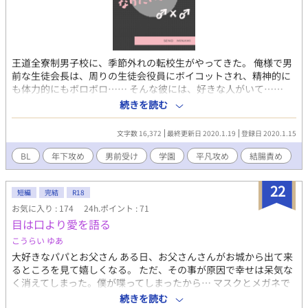
ん ※同姓同士の婚姻が認められている世界線での話です ※王道学
園とはなんぞや？という人のために一応説明を載せていますが、
私には文才が圧倒的に足りないのでわからないままでしたら、他
の方の作品を参照していただきたいです🙇‍♀️ ※シリアスは皆無です
終始ドタバタイチャイチャラブコメディでおとどけします
王道全寮制男子校に、季節外れの転校生がやってきた。 俺様で男
前な生徒会長は、周りの生徒会役員にボイコットされ、精神的に
も体力的にもボロボロ…… そんな彼には、好きな人がいて……
R18/平凡攻め/結腸責め/メスイキ ※がついてる話はエロシーン含
続きを読む
みます。 自サイト→http://nanos.jp/color04/
twitter→@seno_1998(裏話や細かい設定をボソボソ) 表紙は ソラ
文字数 16,372
最終更新日 2020.1.19
登録日 2020.1.15
様(https://www.pixiv.net/member.php?id=454210)よりお借り
しました。
BL
年下攻め
男前受け
学園
平凡攻め
結腸責め
22
短編
完結
R18
お気に入り : 174
24h.ポイント : 71
目は口より愛を語る
こうらい ゆあ
大好きなパパとお父さん ある日、お父さんさんがお城から出て来
るところを見て嬉しくなる。 ただ、その事が原因で幸せは呆気な
く消えてしまった。僕が喋ってしまったから… マスクとメガネで
顔を隠し、喋らないように過ごして来た 誰にも関わらないように
続きを読む