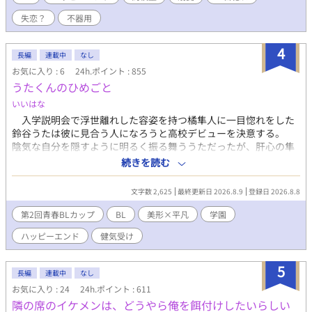
無理だ。俺がスイッチが切れたようにその場に立ち尽くした、そ
失恋？
不器用
の時だった。前にいる彼から聞いたこともない怒声が俺の耳に届
いたのは。 ⚪︎佐藤玲央……微笑みの王子と呼ばれ、常に笑顔を絶
やさない。物腰柔らかな姿勢に男女問わずモテる ⚪︎中田真……両
4
長編
連載中
なし
親の転勤で引っ越してきた転校生。平凡な容姿で口が悪いがクラ
お気に入り : 6
24h.ポイント : 855
スに馴染めず誰とも話さないので王子しか知らないし、これから
うたくんのひめごと
も多分バレない ※全四話、予約投稿済み。 本編に攻めの名前が出
てこないの書き終わってから気が付いた。3/16タイトル少し変更
いいはな
しました。 ※後日談を3/25に投稿予定←しました。Rを書くかは
入学説明会で浮世離れした容姿を持つ橘隼人に一目惚れをした
まだ悩み中
鈴谷うたは彼に見合う人になろうと高校デビューを決意する。
陰気な自分を隠すように明るく振る舞ううただったが、肝心の隼
人は他人に興味がなくそっけない態度を取られてばかり。 そん
続きを読む
なある日、とあるきっかけを元にじわじわと2人の距離は縮まって
いく。冷たくも時折見せる隼人の甘く柔らかな態度にますますう
文字数 2,625
最終更新日 2026.8.9
登録日 2026.8.8
たは惹かれていく。 しかし、嘘が何よりも嫌いだと言う隼人に
自分の本当の姿を言い出せないうたはどこか後ろめたさを感じな
第2回青春BLカップ
BL
美形×平凡
学園
がら日々を過ごしていた。 日に日に募る罪悪感に押しつぶされ
ハッピーエンド
健気受け
そうになるうた、さらには隼人の幼馴染だと言う可憐な容姿を持
つ転校生までやってきてーーー。 「君は、本当のおれを知っても
嫌わないでいてくれる…？」 懐に入れた相手にはとことん甘い溺
5
長編
連載中
なし
愛美形攻め×臆病な自分を隠して明るく振る舞う平凡一途受け
お気に入り : 24
24h.ポイント : 611
隣の席のイケメンは、どうやら俺を餌付けしたいらしい