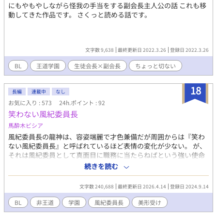
にもやもやしながら怪我の手当をする副会長主人公の話 これも移
動してきた作品です。 さくっと読める話です。
文字数 9,638
最終更新日 2022.3.26
登録日 2022.3.26
BL
王道学園
生徒会長×副会長
ちょっと切ない
18
長編
連載中
なし
お気に入り : 573
24h.ポイント : 92
笑わない風紀委員長
馬酔木ビシア
風紀委員長の龍神は、容姿端麗で才色兼備だが周囲からは『笑わ
ない風紀委員長』と呼ばれているほど表情の変化が少ない。 が、
それは風紀委員として真面目に職務に当たらねばという強い使命
感のもと表情含め笑うことが少ないだけであった。 そんなある
続きを読む
日、時期外れの転校生がやってきて次々に人気者を手玉に取った
事で学園内を混乱に陥れる。 仕事が多くなった龍神が学園内を奔
文字数 240,688
最終更新日 2026.4.14
登録日 2024.9.14
走する内に 彼の表情に接する者が増え始め── ※作者は知識な
し・文才なしの一般人ですのでご了承ください。何言っちゃって
BL
非王道
学園
風紀委員長
美形受け
んのこいつ状態になる可能性大。 ※この作品は私が単純にクール