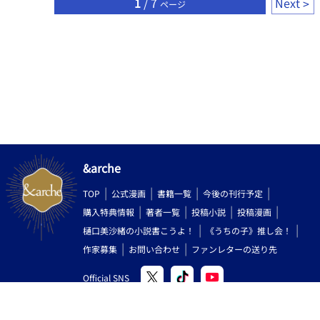
1
/ 7
Next
ページ
るΩの特徴的な発情期によって琉架は苦しめられていた。しかし
子どもは順調に育ち特に翠が琉架を独占してしまう。そんな姿を
見ている蒼に異変が起こる。 続きは本編にて………… -------------
*-----------------------*-----------------------------*--------------------*-----
----- ★作品を書こうと思ったきっかけ 最近の妄想で一番よかった
のを書いていこうと思ったからです。 好きかも、続きが気になる
かもと思ったら【お気に入り】一票をお願いします。 ※性描写多
く含みます。 ※文章の無断転載禁止。 ※オメガバース ※暴力・虐
待表現あり ※2/28～ 言葉の変更をします！！ 発情期→モア
首輪・カラー→ネック に変更 ○表紙作成しました～意味ありげ
な感じに仕上がってよかった ○文学フリマ札幌と文学フリマ大
阪・福岡に参加します～お近くの方はぜひ✨ ∟旅費が持てば全部
&arche
行きたい
TOP
公式漫画
書籍一覧
今後の刊行予定
購入特典情報
著者一覧
投稿小説
投稿漫画
樋口美沙緒の小説書こうよ！
《うちの子》推し会！
作家募集
お問い合わせ
ファンレターの送り先
Official SNS