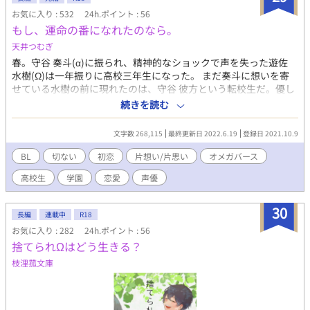
※簡潔にこの話を書くと嫌われからの総愛され系親衛隊隊長のこ
お気に入り : 532
24h.ポイント : 56
とが推しとして大好きなクールビューティで寡黙な主人公が制裁
もし、運命の番になれたのなら。
現場を上手く推しを擁護して解決する話です。
天井つむぎ
春。守谷 奏斗(‪α‬)に振られ、精神的なショックで声を失った遊佐
水樹(Ω)は一年振りに高校三年生になった。 まだ奏斗に想いを寄
せている水樹の前に現れたのは、守谷 彼方という転校生だ。優し
い性格と笑顔を絶やさないところ以外は奏斗とそっくりの彼方か
続きを読む
ら「友達になってくれるかな？」とお願いされる水樹。 水樹は奏
斗にはされたことのない優しさを彼方からたくさんもらい、初め
文字数 268,115
最終更新日 2022.6.19
登録日 2021.10.9
てで温かい友情関係に戸惑いが隠せない。 そんなある日、水樹の
十九の誕生日がやってきて──。
BL
切ない
初恋
片想い/片思い
オメガバース
高校生
学園
恋愛
声優
30
長編
連載中
R18
お気に入り : 282
24h.ポイント : 56
捨てられΩはどう生きる？
枝浬菰文庫