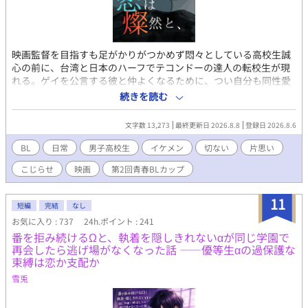
映画監督を目指すも足がかりがつかめず悶々としている高校生誠
心の前に、台湾と日本のハーフでテコンドーの達人の転校生が現
れる。ゲイを公言する彼と仲よくなるために、つい自分も同性愛
者だと嘘をついてしまう誠心だったが…… 相燦（あい・さん） 台
続きを読む
湾人で映画監督の父と日本人でモデルの母を持つ。テコンドーの
台湾代表だったこともある。両親の離婚で母の故郷の岐阜に引っ
文字数 13,273
最終更新日 2026.8.8
登録日 2026.8.6
越してきた。 降旗誠心（ふるはた・せいご） 映画監督を目指す高
校生。家が裕福でないため、高校を卒業したら働くことになって
BL
日常
男子高校生
イケメン
切ない
片思い
おり、焦りを感じている。アクション俳優として燦をキャスティ
こじらせ
映画
第2回青春BLカップ
ングするためについゲイだと偽ってしまう。 茅野（ちの） 誠心の
オタク仲間。東京の大学に通いながら自主制作映画を撮ってい
る。
11
短編
完結
なし
お気に入り : 737
24h.ポイント : 241
番を拒み続けるΩと、執着を隠しきれないαが同じ学園で
再会したら逃げ場がなくなった話 ――優等生αの過保護な
束縛は恋か支配か
雪兎