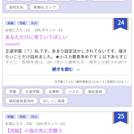
ミズキとの仲を深めていく。休日も遊びに行くような仲になる
高校生BL
青春BLカップ​
も、どうしても、地味な転校生・久瀬の正体に、自分だけは気付
いていることが打ち明けられなくて――――。
24
長編
完結
R18
お気に入り : 12
24h.ポイント : 63
あなただけに見ていてほしい
tomoe97
王道学園（？）BLです。あまり設定活かしきれてないです。描き
たいことだけ詰めました。★小スカ要素多めです ↓以下あらすじ
主人公、飯塚冬夜は、幼い頃から優秀な兄・瑠衣と比較され続け
て生きてきた。 成績優秀、スポーツ万能、人望も厚い兄の隣で、
続きを読む
いつしか自分には何の価値もないと思い込むようになった冬夜誰
かが近づいてきても、それは兄目当てなのだと決めつけ、人との
文字数 27,141
最終更新日 2026.7.9
登録日 2026.7.1
関わりを避けながら孤独な学生生活を送っていた。 そんな冬夜
には、人には言えない秘密の趣味があった。 不安やストレスを
学園
王道学園
全寮制
小スカ
風紀委員
抱え込むたび、一人でおしっこを我慢し続けては部屋で思い切り
風紀委員長攻め
おしっこ我慢
おもらしすること。その行為だけが、自分を落ち着かせる唯一の
方法になっていたのだ。 高校入学で、兄の強い希望によって、
冬夜は兄と同じ全寮制男子校・白鷺学園へ進学することに。 生
25
短編
完結
R18
徒会長として絶大な人気を誇る兄の存在に怯えながら始まった高
お気に入り : 336
24h.ポイント : 63
校生活。しかし、そこで出会ったのは、誰よりも凛としていて、
【完結】小指の先に恋願う
誰よりも生徒思いな風紀委員長だった。 ある出来事をきっかけ