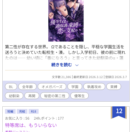
第二性が存在する世界。 Ωであることを隠し、平穏な学園生活を
送ろうと決めていた転校生・湊。 しかし入学初日、彼の前に現れ
たのは―― 幼い頃に「番になろう」と言ってきた幼馴染のα・蓮
だった。 成績優秀、容姿端麗、生徒から絶大な信頼を集める完璧
続きを読む
なα。 だが湊だけが知っている。 彼が異常なほど執着深いこと
を。 「大丈夫、全部管理してあげる」 「君が困らないようにして
文字数 21,386
最終更新日 2026.3.12
登録日 2026.3.7
るだけだよ」 座席、時間割、交友関係、体調管理。 いつの間にか
整えられていく環境。 逃げ場のない距離。 番を拒みたいΩと、手
BL
全年齢
オメガバーズ
学園
執着攻め
束縛
放す気のないα。 これは保護か、それとも束縛か。 閉じた学園の
幼馴染
再開
秘密の第二性
優等生
中で、二人の関係は静かに歪み始める――。
12
短編
完結
R18
お気に入り : 56
24h.ポイント : 177
特等席は、もういらない
香野ジャスミン