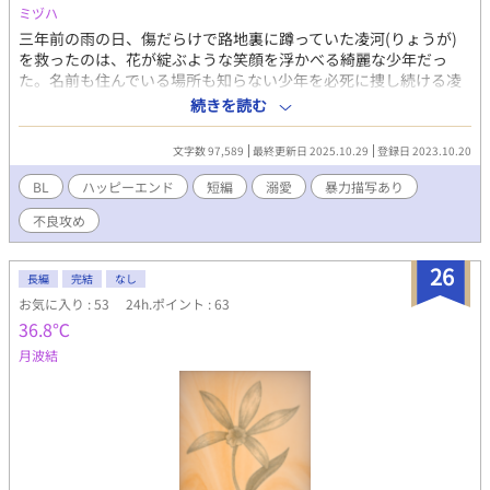
に、冬夜の秘密を知ることになった風紀委員長は、その弱みを理
ミヅハ
由の一つに彼を風紀委員会へスカウトする。 ――だが、実際の
三年前の雨の日、傷だらけで路地裏に蹲っていた凌河(りょうが)
仕事は、しっかり者に見えて意外と生活能力が低い風紀委員長の
を救ったのは、花が綻ぶような笑顔を浮かべる綺麗な少年だっ
お世話係だった。 いつしか『風紀委員長の犬』と呼ばれながら
た。名前も住んでいる場所も知らない少年を必死に捜し続ける凌
も、そこでは誰も兄と比較せず、一人の人間として接してくれ
河だったが、何の手掛かりも得られない状況にイライラしてい
続きを読む
た。 初めて見つけた、自分だけの居場所。 文化祭、仲間との
た。そんなある日、面倒臭さを抱きながら行った学校で転校生を
日々、そして少しずつ募っていく恋心。 やがて、風紀委員長へ
見掛ける。目が合い、微笑む青年には少年の面影があり──。 美
の想いを自覚した冬夜は、自分を偽らずに誰かを好きになること
文字数 97,589
最終更新日 2025.10.29
登録日 2023.10.20
形不良攻め×美人受け。 攻め視点と受け視点が交互に進みます。
の喜びと切なさを知っていく。 さらに、風紀委員長の昔馴染み
「」付きの性的描写ありには、軽いものでも※をつけています。
BL
ハッピーエンド
短編
溺愛
暴力描写あり
である転校生・桐生悠斗の登場によって、初めて嫉妬という感情
暴力表現ありには＊をつけています。
を経験することに。 色々な過去を乗り越えながら、冬夜は少しず
不良攻め
つ、自分自身を受け入れていく。 初めて自分の居場所と隣にいた
い人を見つけることに。
26
長編
完結
なし
お気に入り : 53
24h.ポイント : 63
36.8℃
月波結