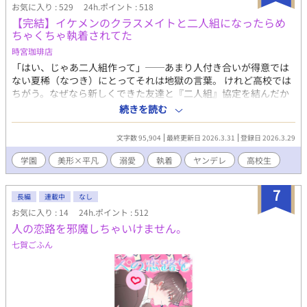
お気に入り : 529
24h.ポイント : 518
【完結】イケメンのクラスメイトと二人組になったらめ
ちゃくちゃ執着されてた
時宮珈琲店
「はい、じゃあ二人組作って」──あまり人付き合いが得意では
ない夏稀（なつき）にとってそれは地獄の言葉。 けれど高校では
ちがう。なぜなら新しくできた友達と『二人組』協定を結んだか
ら。 もう二人組なんて怖くないと思っていた矢先、その友達が風
続きを読む
邪で欠席。 ほかに組む相手が見つからず、先生と組むことも覚悟
する夏稀だったが、そこで声をかけてきたのは美形の転校生──
文字数 95,904
最終更新日 2026.3.31
登録日 2026.3.29
緒川聖夜（おがわ・きよや）だった。 「俺と二人組にならな
い？」 その一言をきっかけに聖夜は夏稀との距離を急速に縮めて
学園
美形×平凡
溺愛
執着
ヤンデレ
高校生
きて──。 執着美形攻め×平凡受けのちょっと不穏な学園BL。
約九万字、全三十話＋αの物語です。
7
長編
連載中
なし
お気に入り : 14
24h.ポイント : 512
人の恋路を邪魔しちゃいけません。
七賀ごふん