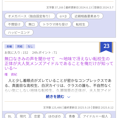
してきた それなのに、転校生の彼は僕に纏わり付いてくる
文字数 37,166
最終更新日 2024.6.13
登録日 2024.5.7
オメガバース（独自設定有り）
α×β
近親相姦要素あり
不憫受け
無口
トラウマ持ち受け
転校生
ハッピーエンド
23
長編
完結
なし
お気に入り : 152
24h.ポイント : 71
無口なきみの声を聞かせて ～地味で冴えない転校生の
正体が大人気メンズアイドルであることを俺だけが知って
いる～
槿 資紀
人と少し着眼点がズレていることが密かなコンプレックスであ
る、真面目な高校生、白沢カイリは、クラスの誰も、不自然なく
らい気にしない地味な転校生、久瀬瑞葵の正体が、大人気アイド
ルグループ「ラヴィ」のメインボーカル、ミズキであることに気
続きを読む
付く。特徴的で魅力的な声を持つミズキは、頑ななほどに無口を
貫いていて、カイリは度々、そんな彼が困っているところをそれ
文字数 125,486
最終更新日 2025.9.19
登録日 2025.8.12
となく助ける毎日を送っていた。 ひょんなことから、そんなミ
ズキに勉強を教えることになったカイリは、それをきっかけに、
BL
現代
恋愛
ほのぼの
青春
アイドル×一般人