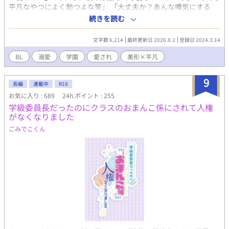
平凡なやつによく勃つよな笑」 「大丈夫か？あんな噂気にする
な」 「晃ほど清純な男はいないというのに」 「お前に嫉妬してあ
続きを読む
んな下らない噂を流すなんてな」 噂じゃなくて事実ですけ
ど！！！？？ 俺がくそビッチという噂（真実）に怒るイケメン
文字数 6,214
最終更新日 2026.8.2
登録日 2024.3.14
達、なぜか噂を流して俺を貶めてると勘違いされてる転校生……
魔性の男で申し訳ない笑 めちゃくちゃスロー更新になりますが、
BL
溺愛
学園
愛され
美形×平凡
完結させたいと思っているので、気長にお待ちいただけると嬉し
いです！
9
長編
連載中
R18
お気に入り : 689
24h.ポイント : 255
学級委員長だったのにクラスのおまんこ係にされて人権
がなくなりました
ごみでこくん