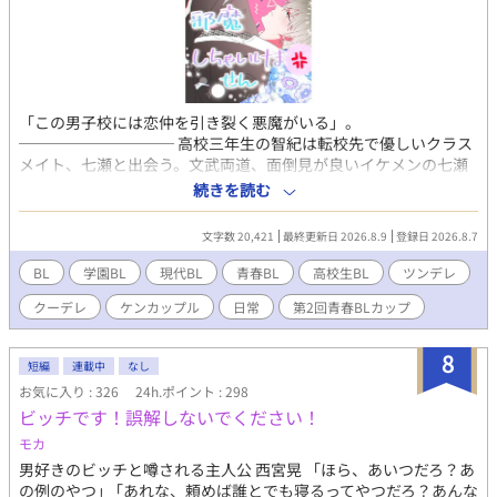
「この男子校には恋仲を引き裂く悪魔がいる」。
────────── 高校三年生の智紀は転校先で優しいクラス
メイト、七瀬と出会う。文武両道、面倒見が良いイケメンの七瀬
にすぐさま惹かれる智紀だが、会った初日に彼の裏の顔とゲスい
続きを読む
目的を知ってしまい…。 天真爛漫な転校生×腹黒生徒会長。 最初
ケンカップル。受けは後々クーデレに変貌します。
文字数 20,421
最終更新日 2026.8.9
登録日 2026.8.7
──────── 表紙:七賀
BL
学園BL
現代BL
青春BL
高校生BL
ツンデレ
クーデレ
ケンカップル
日常
第2回青春BLカップ
8
短編
連載中
なし
お気に入り : 326
24h.ポイント : 298
ビッチです！誤解しないでください！
モカ
男好きのビッチと噂される主人公 西宮晃 「ほら、あいつだろ？あ
の例のやつ｣ 「あれな、頼めば誰とでも寝るってやつだろ？あんな