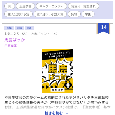
職務に当たっていた。 しかしある日、突如として彼の生活を脅か
す転入生が現われる。 ボサボサ頭に大きなメガネ、ブカブカの制
BL
王道学園
ギャグ・コメディ
総受け、総愛され
服に身を包んだ転校生は、元はシングルマザーの田舎育ち。母の
主人公受け予定
第7回ＢＬ小説大賞
完結
学園
再婚により理事長の親戚となり、この学園に編入してきたもの
の、学園の特殊な環境に慣れず、あくまでも庶民感覚で突き進も
うとする。 おまけにその転校生に、生徒会執行部の面々はメロメ
14
長編
完結
R18
ロに！？ そんな転校生がとにかく気に入らない幹春。 何を隠そ
お気に入り : 559
24h.ポイント : 142
う、彼こそが、中学まで、転校生を凌ぐ超極貧ド田舎生活をして
馬鹿ばっか
きていたから！ ※11/12に10話加筆しています。
田原摩耶
不良生徒会の恋愛ゲームの標的にされた男好きバリタチ王道転校
生とその親衛隊長の爽やか（中身爽やかではない）が悪巧みする
お話。 王道親衛隊長な爽やかイケメン総受け。 【注意事項】 基本
無理矢理で過度の暴力描写がバンバン出てきます。 モラルはない
続きを読む