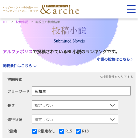
TOP
投稿小説
転校生の検索結果
Submitted Novels
アルファポリス
で投稿されているBL小説のランキングです。
小説の投稿はこちら
掲載条件はこちら
×検索条件をクリアする
詳細検索
フリーワード
長さ
進行状況
R指定
R指定なし
R15
R18