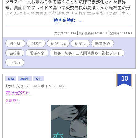
クラスに一人おまんこ係を置くことが法律で義務化された世界
線。真面目でプライドの高い学級委員長の高瀬くんが転校生の丹
羽くんによっておまんこ係堕ちさせられてエッチな目に遭う主人
公総受けラブコメディです。（愛はめちゃくちゃある） ※主人公
続きを読む
総受け ※常識改変 ※♡喘ぎ、隠語、下品 ※なんでも許せる方向け
pixivにて連載中。順次こちらに転載します。 pixivでは全11話
文字数 282,220
最終更新日 2026.4.7
登録日 2024.9.9
（40万文字over）公開中。 表紙ロゴ：おいもさんよりいただきま
した。
創作BL
♡喘ぎ
総愛され
総受け
執着攻め
高校生
常識改変
輪姦、強姦、二人同時責め、複数プレイ
小スカ
10
長編
連載中
なし
お気に入り : 2
24h.ポイント : 242
恋は燦然と、
新尾林月