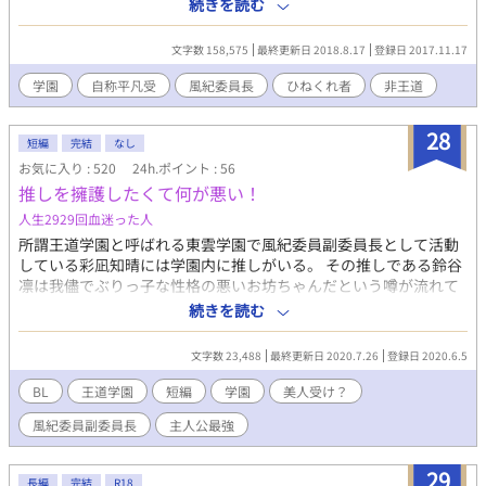
知ってしまう。苦肉の策でセフレにしてもらうことに成功し、イ
続きを読む
イ感じ（？）に過ごしていたのだが、ある日、時季外れの転校生
がやってきて…。※主人公が結構下品発言をします。一応Ｒ１８
文字数 158,575
最終更新日 2018.8.17
登録日 2017.11.17
シーンには*を入れるようにします。全体的にかるーい仕上がりに
なると思います。←軽くならない感じになってきました。スミマ
学園
自称平凡受
風紀委員長
ひねくれ者
非王道
セン汗
28
短編
完結
なし
お気に入り : 520
24h.ポイント : 56
推しを擁護したくて何が悪い！
人生2929回血迷った人
所謂王道学園と呼ばれる東雲学園で風紀委員副委員長として活動
している彩凪知晴には学園内に推しがいる。 その推しである鈴谷
凛は我儘でぶりっ子な性格の悪いお坊ちゃんだという噂が流れて
おり、実際の性格はともかく学園中の嫌われ者だ。 理不尽な悪意
続きを読む
を受ける凛を知晴は陰ながら支えたいと思っており、バレないよ
うに後をつけたり知らない所で凛への悪意を排除していたりして
文字数 23,488
最終更新日 2020.7.26
登録日 2020.6.5
した。 そんな中、学園の人気者たちに何故か好かれる転校生が転
入してきて学園は荒れに荒れる。ある日、転校生に嫉妬した生徒
BL
王道学園
短編
学園
美人受け？
会長親衛隊員である生徒が転校生を呼び出して
風紀委員副委員長
主人公最強
──────────。 ｢凛に危害を加えるやつは許さない。｣ ※
王道学園モノですがBLかと言われるとＬ要素が少なすぎます。BL
よりも王道学園の設定が好きなだけの腐った奴による小説です。
29
長編
完結
R18