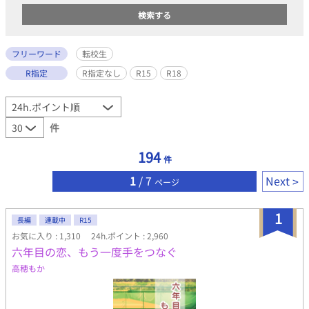
フリーワード
転校生
R指定
R指定なし
R15
R18
件
194
件
1
/ 7
Next
ページ
1
長編
連載中
R15
お気に入り : 1,310
24h.ポイント : 2,960
六年目の恋、もう一度手をつなぐ
高穂もか