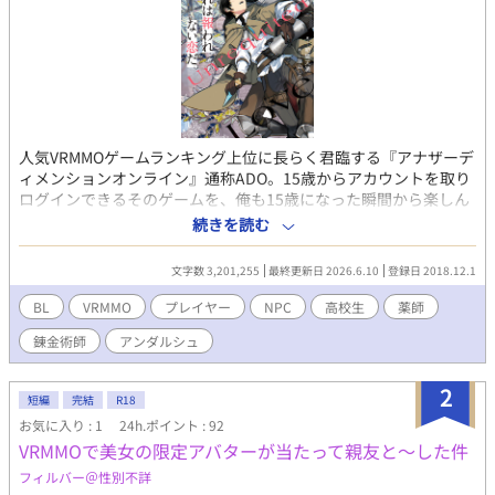
人気VRMMOゲームランキング上位に長らく君臨する『アナザーデ
ィメンションオンライン』通称ADO。15歳からアカウントを取り
ログインできるそのゲームを、俺も15歳になった瞬間から楽しん
でいる。魔王が倒された世界で自由に遊ぼうをコンセプトにした
続きを読む
そのゲームで、俺は今日も素材を集めてNPCと無駄話をし、クエ
ストをこなしていく。でも、俺、ゲームの中である人を好きにな
文字数 3,201,255
最終更新日 2026.6.10
登録日 2018.12.1
っちゃったんだ。その人も熱烈に俺を愛してくれちゃってるんだ
けど。でも、その恋は絶対に報われない恋だった。 ゲームの中に
BL
VRMMO
プレイヤー
NPC
高校生
薬師
入りこんじゃった的な話ではありません。ちゃんとログアウトで
錬金術師
アンダルシュ
きるしデスゲームでもありません。そして主人公俺Tueeeeもあり
ません。 本編完結しました。他サイトにも掲載中
2
短編
完結
R18
お気に入り : 1
24h.ポイント : 92
VRMMOで美女の限定アバターが当たって親友と～した件
フィルバー＠性別不詳