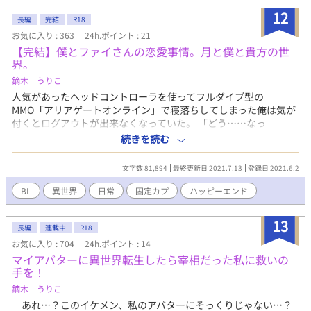
ります。鈴紐屋は他にも作品出品しておりますので苦手な方はそ
12
長編
完結
R18
ちらへ起こしいただければ嬉しいです。
お気に入り : 363
24h.ポイント : 21
【完結】僕とファイさんの恋愛事情。月と僕と貴方の世
界。
鏑木 うりこ
人気があったヘッドコントローラを使ってフルダイブ型の
MMO「アリアゲートオンライン」で寝落ちしてしまった俺は気が
付くとログアウトが出来なくなっていた。 「どう……なっ
て……？」 困惑する俺はプレイヤーばかりを狙って狩ると言う
続きを読む
闇魔族に襲われる。ゲームにはそんなものはいなかったのに！と
更に困惑を深めるが、そいつにタチの悪い呪いをかけられてしま
文字数 81,894
最終更新日 2021.7.13
登録日 2021.6.2
う。クソ弱いサブキャラじゃなければまともに戦えたかもしれな
いのに！ 俺はたまたま死にかけていたキースを拾って一緒に生
BL
異世界
日常
固定カプ
ハッピーエンド
活していくことになった。 「ファイさん～！大好きです～！」
「うぜぇ！」 僕（キース）×ファイさん（ログアウト出来ない
13
MMOゲーマー）のR18BLです。 たまにファイさんが無双したりし
長編
連載中
R18
ますが、半分はR18しています。 一か月があり、30日。月が満ち
お気に入り : 704
24h.ポイント : 14
欠けする世界で15日が増えていく上弦、そこを境に15日が減って
マイアバターに異世界転生したら宰相だった私に救いの
いく下弦になっております。 始終キースが痛い目にあっており
手を！
ますが、いつものように緩く見守っていただけるととても嬉しい
鏑木 うりこ
です。 あと下弦になると大体R18にいそしんでいます。
あれ…？このイケメン、私のアバターにそっくりじゃない…？