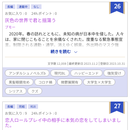
ームの開発者が登壇するイベントである為、有り難く誘いを受け
26
長編
連載中
なし
る事にする。 だが、いつも士朗最優先である雪哉が、ただのバイ
お気に入り : 0
24h.ポイント : 0
トを理由に士朗の楽しみにしていたイベントを断った事が引っか
灰色の世界で君と揺蕩う
かっていた。 イベントは大盛況の内に閉幕し、そのまま帰ろうと
していた所で、敏之は雪哉らしきスタッフの姿を会場で発見す
ブモー
る。 雪哉だという確証はなかったので、士朗をぬか喜びさせては
2020年。春の訪れとともに、未知の病が日本中を侵した。人々
いけないと、一人で雪哉らしき人物を追いかけた。 その先で出会
は、家に閉じこもることを余儀なくされた。度重なる緊急事態宣
ったのは、憧れのゲーム開発者である酒井隆宏。 雪哉の従兄だと
言。制限される通勤・通学。消えゆく娯楽。外出時のマスク強
名乗ったその人は、どうやら敏之を気に入ったらしい。雪哉がバ
要。閉鎖的な日常に、人々の心は疲弊していった。 大学3年生
続きを読む
イトを断れなかったのも、隆宏に理由があるらしかった。 だが、
の白石日向（しろいしひなた）も、例外ではなかった。1人で部屋
敏之は知らない。 隆宏こそが、雪哉と士朗を使って敏之をこの会
に閉じこもり、オンライン授業やインターンに追い立てられる
場に呼び寄せる罠を仕掛けた、張本人である事を────。 最後
文字数 12,008
最終更新日 2023.11.2
登録日 2023.10.31
日々。荒み切った彼のストレス発散方法は、マッチングアプリで
までお付き合い下さると嬉しいです。 お気に入り・感想等頂けま
女漁りをすること。一時の快感を得ることで、なんとか心の平穏
アンダルシュノベルズb
現代BL
ハッピーエンド
強気受け
したら、励みになります。 よろしくお願い致します。
を保っていたのだ。 ある日のこと、いつも通りマッチングアプ
黒髪眼鏡攻め
コロナ禍
微鬱展開有
大学生×大学生
リを操作していると、良さげな女性を発見する。とんとん拍子で
会うことになり、待ち合わせ場所に行ってみると……。そこに
シリアス
クズ
は、日向のファーストキスを奪った男、目黒薫夜（めぐろとう
や）が立っていた。
27
長編
完結
R18
お気に入り : 9
24h.ポイント : 0
恋人ロールプレイ中の相手に本気の恋をしてしまいまし
た。