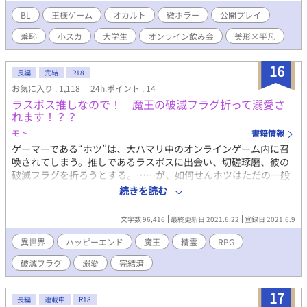
微ホラー要素あり
BL
王様ゲーム
オカルト
微ホラー
公開プレイ
羞恥
小スカ
大学生
オンライン飲み会
美形×平凡
16
長編
完結
R18
お気に入り : 1,118
24h.ポイント : 14
ラスボス推しなので！ 魔王の破滅フラグ折って溺愛さ
れます！？？
モト
書籍情報
ゲーマーである“ホツ”は、大ハマリ中のオンラインゲーム内に召
喚されてしまう。推しであるラスボスに出会い、切磋琢磨、彼の
破滅フラグを折ろうとする。……が、如何せんホツはただの一般
人。魔法も使えなければ、家が大好きなただのゲーマー。体力も
続きを読む
あまりない。 推しからはすぐに嫁認定されます。 推しに推され
て？？モフモフ……ふぁわ、ねこちゃん……モフモフ…………。
文字数 96,416
最終更新日 2021.6.22
登録日 2021.6.9
不憫なラスボスの境遇、破滅フラグを折る為にホツがしてきたこ
とは。 何故、ホツは楽観的なのにひたすらに彼を守ろうとするの
異世界
ハッピーエンド
魔王
精霊
RPG
か、違和感はラストに。ムーンライトノベルズでも投稿しており
破滅フラグ
溺愛
完結済
ます。 一日２回更新です
17
長編
連載中
R18