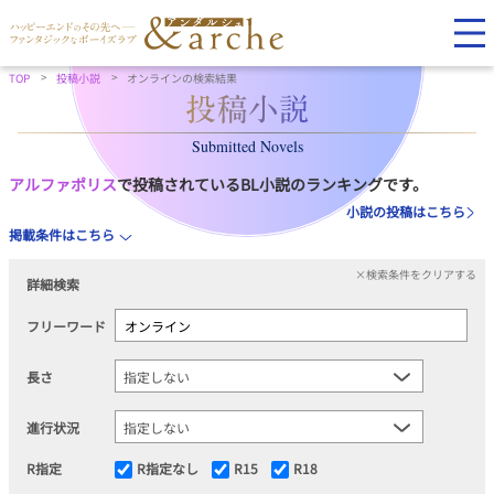
TOP
投稿小説
オンラインの検索結果
Submitted Novels
アルファポリス
で投稿されているBL小説のランキングです。
小説の投稿はこちら
掲載条件はこちら
×検索条件をクリアする
詳細検索
フリーワード
長さ
進行状況
R指定
R指定なし
R15
R18