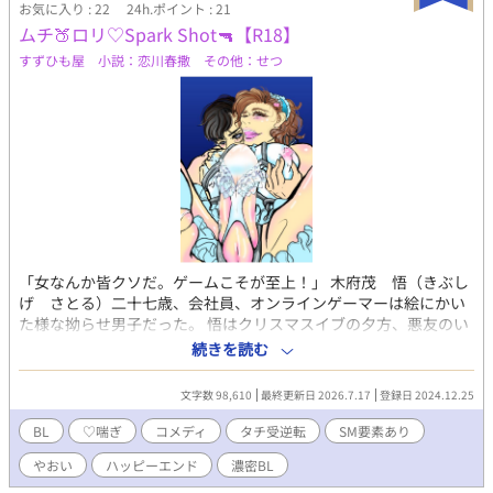
た場所は、まさかの異世界だったが、希空と同じ世界に転移した
お気に入り : 22
24h.ポイント : 21
のかは全く分からず。雫はこの世界のどこかに希空がいると信
ムチ🍑ロリ♡Spark Shot🔫【R18】
じ、行動しようとする。 聖女として召喚されたが、魔力が平民
すずひも屋 小説：恋川春撒 その他：せつ
レベルで教会から冷遇される希空と、大聖女の生まれ変わりだと
言われるが、転移先の国で聖女狩りに遭い、命の危機に瀕する
雫。 二人は果たして同じ世界に転移出来たのだろうか？そし
て、その先で待ち構えているものとは一体！？ ◆R18描写には
「★」あり ◆この作品は「小説家になろう」にも同タイトルで掲
載しています
「女なんか皆クソだ。ゲームこそが至上！」 木府茂 悟（きぶし
げ さとる）二十七歳、会社員、オンラインゲーマーは絵にかい
た様な拗らせ男子だった。 悟はクリスマスイブの夕方、悪友のい
たずらで連れてこられたイメクラで衝撃の出会いを果たす。 拗ら
続きを読む
せ男子のイカレLOVE、スタートです。 なんか最近シリアスよりば
っかり書いてて、ヤオイ（山ナシ落ちナシイミナシの意味。BL文
文字数 98,610
最終更新日 2026.7.17
登録日 2024.12.25
化の原点）が出発点の私としては、こー、ライトに読めるお話も
書きたいわけで。そういやこんなんあったと思い出して引き出し
BL
♡喘ぎ
コメディ
タチ受逆転
SM要素あり
から引っ張り出してきました。 めしませ♥美形拗らせ男子の運命
やおい
ハッピーエンド
濃密BL
の恋！ ※本作品はR１８BLです。１８歳未満の方は１８歳になっ
てからもう一度いらして下さい。 本作品はＳＭ表現が含まれてお