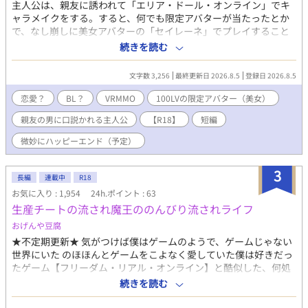
主人公は、親友に誘われて「エリア・ドール・オンライン」でキ
ャラメイクをする。すると、何でも限定アバターが当たったとか
で、なし崩しに美女アバターの「セイレーネ」でプレイすること
になった。LV100のセイレーネは支援型のクラスタイプで、親友
続きを読む
のアバター「ジェイド」を支援する。VRの酒場で酒を、酌み交わ
す二人。そこに、ジェイドがある提案をする。それは「俺にその
文字数 3,256
最終更新日 2026.8.5
登録日 2026.8.5
女アバターで抱かれてくれないか？俺はまだ女を知らないんだ」
という、一種変わったものであった…。
恋愛？
BL？
VRMMO
100LVの限定アバター（美女）
親友の男に口説かれる主人公
【R18】
短編
微妙にハッピーエンド（予定）
3
長編
連載中
R18
お気に入り : 1,954
24h.ポイント : 63
生産チートの流され魔王ののんびり流されライフ
おげんや豆腐
★不定期更新★ 気がつけば僕はゲームのようで、ゲームじゃない
世界にいた のほほんとゲームをこよなく愛していた僕は好きだっ
たゲーム【フリーダム・リアル・オンライン】と酷似した、何処
か違う世界で一人目を覚まし、のんびりとこれからの事を悩もう
続きを読む
とした矢先、散歩した先で何故か筋骨粒々としたでかいおっさん
が立ちはだかる。 「俺の国に来て嫁になれ」 大きくてガサツで横