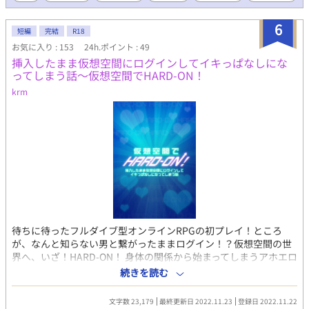
6
短編
完結
R18
お気に入り : 153
24h.ポイント : 49
挿入したまま仮想空間にログインしてイキっぱなしにな
ってしまう話〜仮想空間でHARD-ON！
krm
待ちに待ったフルダイブ型オンラインRPGの初プレイ！ところ
が、なんと知らない男と繋がったままログイン！？仮想空間の世
界へ、いざ！HARD-ON！ 身体の関係から始まってしまうアホエロ
BLです。ハッピーエンドです。 ムーンライトノベルズ・pixivにも
続きを読む
投稿しています。
文字数 23,179
最終更新日 2022.11.23
登録日 2022.11.22