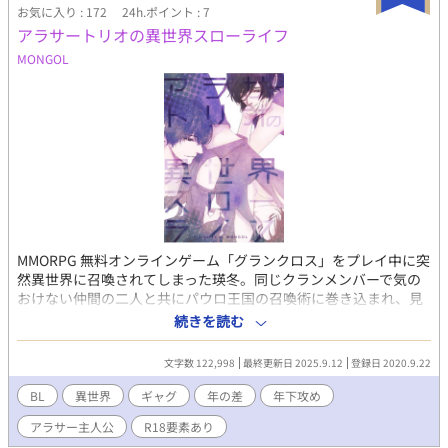
お気に入り : 172
24h.ポイント : 7
アラサートリオの異世界スローライフ
MONGOL
MMORPG 無料オンラインゲーム「グランクロス」をプレイ中に突
然異世界に召喚されてしまった瑛冬。同じクランメンバーで気の
おけない仲間の二人と共にパウロ王国の召喚術に巻き込まれ、見
知らぬ世界で三人ははじめて出会う。瑛冬たちを召喚したパウロ
続きを読む
王国がどうにもきな臭いので、隠蔽スキルで『能無し』判定もぎ
取った三人は、予想通り王宮を追い出され、新たな世界で面白お
文字数 122,998
最終更新日 2025.9.12
登録日 2020.9.22
かしく生きていく為にスローライフを目指す。基本ギャグ。R18
は保険。MMORPG 要素は能力やスキルだけです。
BL
異世界
ギャグ
年の差
年下攻め
アラサー主人公
R18要素あり