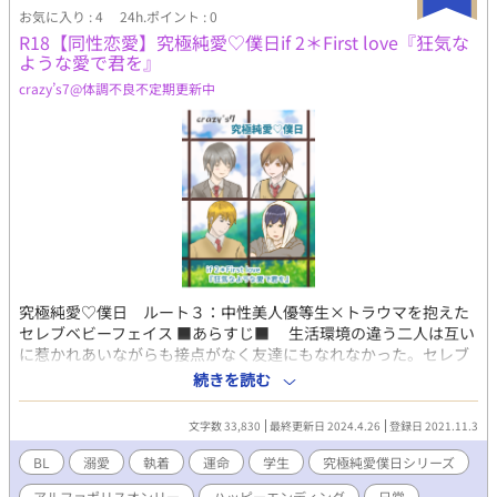
お気に入り : 4
24h.ポイント : 0
R18【同性恋愛】究極純愛♡僕日if 2＊First love『狂気な
ような愛で君を』
crazy’s7@体調不良不定期更新中
究極純愛♡僕日 ルート３：中性美人優等生×トラウマを抱えた
セレブベビーフェイス ■あらすじ■ 生活環境の違う二人は互い
に惹かれあいながらも接点がなく友達にもなれなかった。セレブ
ということから、中学の時純真無垢な久隆はある女の子に交際を
続きを読む
申し込まれる。しかし、それは金目当てであり、誰がみてもカッ
コいい幼馴染みの聖に近づく策略だったと知る。そのことで自信
文字数 33,830
最終更新日 2024.4.26
登録日 2021.11.3
を失ってしまった久隆は塞いでしまうことになるのだが。 真実
を知ったその日、傷ついて泣いている久隆を慰めてくれたのは咲
BL
溺愛
執着
運命
学生
究極純愛僕日シリーズ
夜だった。咲夜のほうは入学式で見かけたときから久隆が好きだ
アルファポリスオンリー
ハッピーエンディング
日常