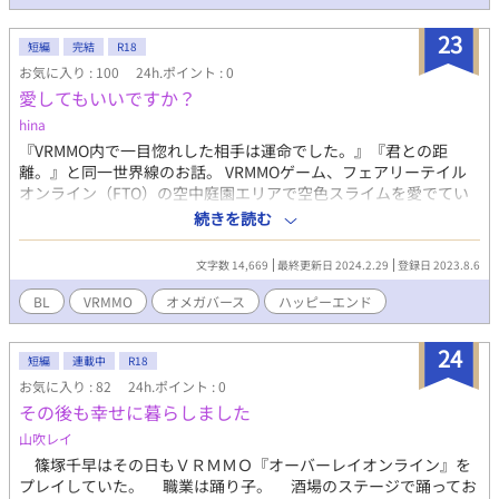
23
短編
完結
R18
お気に入り : 100
24h.ポイント : 0
愛してもいいですか？
hina
『VRMMO内で一目惚れした相手は運命でした。』『君との距
離。』と同一世界線のお話。 VRMMOゲーム、フェアリーテイル
オンライン（FTO）の空中庭園エリアで空色スライムを愛でてい
たオメガの高校生の川原颯（かわはらそう）はプレイヤーランキ
続きを読む
ングトップ10常連のNと知り合う。 ゲームに対する熱量に差はあ
れど、Nからのアプローチに二人はリアルでも会う約束をする。
文字数 14,669
最終更新日 2024.2.29
登録日 2023.8.6
BL
VRMMO
オメガバース
ハッピーエンド
24
短編
連載中
R18
お気に入り : 82
24h.ポイント : 0
その後も幸せに暮らしました
山吹レイ
篠塚千早はその日もＶＲＭＭＯ『オーバーレイオンライン』を
プレイしていた。 職業は踊り子。 酒場のステージで踊ってお