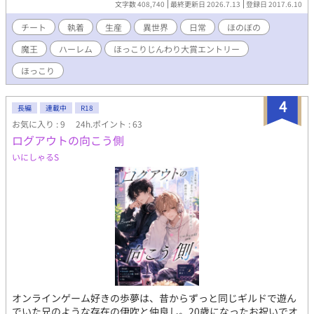
文字数 408,740
最終更新日 2026.7.13
登録日 2017.6.10
暴だけど優しいその人に流されるままシンプルに拉致された僕の
運命は……ええと、大事にされてるしのんびりできるしぃ……ま
チート
執着
生産
異世界
日常
ほのぼの
あいいか……。 ★★★ 主人公第一のとりあえず連れ回す横暴将軍
魔王
ハーレム
ほっこりじんわり大賞エントリー
×流され屋な眼鏡男子(天然、鈍感、マイペース)&その他×主人公
と言う形で行かせて頂きます、 (自然な流れでハーレム物になりま
ほっこり
す) とても話は長いです
4
長編
連載中
R18
お気に入り : 9
24h.ポイント : 63
ログアウトの向こう側
いにしゃるS
オンラインゲーム好きの歩夢は、昔からずっと同じギルドで遊ん
でいた兄のような存在の伊吹と仲良し。20歳になったお祝いでオ