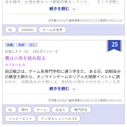
金を稼ぎ、お酒を飲みつつ情報収集をしていた。 そこで泥酔し
ていまい、隣に座った男と一晩過ごしてしまう。 次に目を開け
続きを読む
たとき、ログアウトできないことに気づいた。 強制終了もでき
ない。 ゲームの世界は現実の世界になっていた。
文字数 54,414
最終更新日 2023.3.21
登録日 2023.2.10
BL
VRMMO
ゲームの世界
25
短編
完結
なし
お気に入り : 52
24h.ポイント : 0
鷹は小鳥を絡め取る
カヅキハルカ
田辺敏之は、ゲーム系専門学校に通う学生だ。 ある日、幼馴染み
の藤堂士朗から、オンラインゲームのリアル大規模イベントに誘
われた。 幼馴染みの士朗には、高校生の頃から付き合っている恋
人がいる。 その恋人は敏之と士朗の高校時代の同級生で、酒井雪
続きを読む
哉という男性だ。士朗は幼馴染みの敏之を信頼してくれているの
か、あっさりと交際を打ち明けられ、二人のラブラブ加減を近く
文字数 20,092
最終更新日 2022.9.29
登録日 2022.9.22
で見せつけられた事で勢いを削がれ、二人を応援する立場を取っ
てきた。 三人とも、同級生であると同時に、同じオンラインゲー
BL
現代
ゲーム
社会人
専門学生
ムのプレイヤーでもあった。 今回誘われたイベントにも、てっき
ハッピーエンド
アンダルシュノベルズb
り士朗は雪哉と行くつもりだと思っていたのだが、どうやら雪哉
は外せないバイトがあるらしい。 敏之としては、憧れでもあるゲ