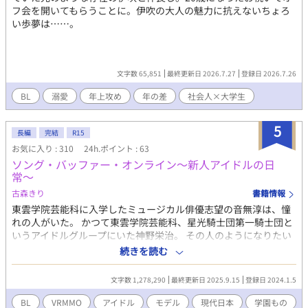
フ会を開いてもらうことに。伊吹の大人の魅力に抗えないちょろ
い歩夢は……。
文字数 65,851
最終更新日 2026.7.27
登録日 2026.7.26
BL
溺愛
年上攻め
年の差
社会人×大学生
5
長編
完結
R15
お気に入り : 310
24h.ポイント : 63
ソング・バッファー・オンライン〜新人アイドルの日
常〜
古森きり
書籍情報
東雲学院芸能科に入学したミュージカル俳優志望の音無淳は、憧
れの人がいた。 かつて東雲学院芸能科、星光騎士団第一騎士団と
いうアイドルグループにいた神野栄治。 その人のようになりたい
と高校も同じ場所を選び、今度歌の練習のために『ソング・バッ
続きを読む
ファー・オンライン』を始めることにした。 ただし、どうせなら
可愛い女の子のアバターがいいよね！ と――。 BLoveさんに先
文字数 1,278,290
最終更新日 2025.9.15
登録日 2024.1.5
行書き溜め。 なろう、アルファポリス、カクヨムにも掲載。
BL
VRMMO
アイドル
モデル
現代日本
学園もの