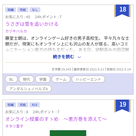
18
短編
完結
なし
お気に入り : 45
24h.ポイント : 7
うさぎは雪を追いかける
カヅキハルカ
藤堂士朗は、オンラインゲーム好きの男子高校生。 平々凡々な士
朗だが、現実にもオンライン上にも沢山の友人が居る、高いコミ
ュニケーション能力の持ち主だった。 ある日、幼馴染みの田辺敏
之と教室で会話していた時、他人を寄せ付けない雰囲気を持つ優
続きを読む
等生である酒井雪哉の落とし物を拾った。 その落とし物が自身の
ハマっているオンラインゲームのレアアイテムだと知った士朗
文字数 29,545
最終更新日 2022.9.21
登録日 2022.9.14
は、そのコミュ力の高さを発揮し雪哉に対して会話をしようと試
みるが、なかなか上手く行かない。 放課後、諦めきれずに雪哉を
BL
現代
学園
ゲーム
ハッピーエンド
追いかけた士朗だったが、拾ったアイテムを押し付けられて逃げ
アンダルシュノベルズb
られてしまう。 そのアイテムに描かれていたアバターが、雪哉の
オンラインゲーム内で使っている女の子のアバター『ありす』と
一番仲が良く、いつも相棒として行動している『スノー』のもの
19
短編
完結
R18
で────。 接点のなかった二人の距離は、急速に縮まってい
お気に入り : 8
24h.ポイント : 7
く。 最後までお付き合い下さると嬉しいです。 お気に入り・感想
オンライン授業のすゝめ 〜恵方巻を添えて〜
等頂けましたら、励みになります。 よろしくお願い致します。
タタリ霊子