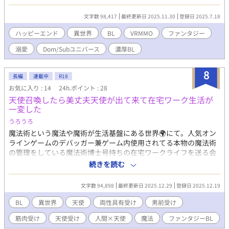
物のsubの方が可愛い」と言われ、subと付き合えば「怖いからプ
レイ以外ではsubがいい」と言われる。 琥珀は支配されたい
文字数 98,417
最終更新日 2025.11.30
登録日 2025.7.18
subの性質が強いのに、性格や長身からdomとして扱われること
が多かった。 そんな傷付いた琥珀を見かねて、親友の萩原はと
ハッピーエンド
異世界
BL
VRMMO
ファンタジー
あるゲームを勧めた。いま世間で一番人気なVRMMOゲームである
溺愛
Dom/Subユニバース
濃厚BL
それは、リアルな世界観でNPCとの会話も本物の人間と話してい
るようだと話題の作品だ。 『アンデレヴェルトオンライン』 通
称AWOと呼ばれるこのゲームの世界で、ダイナミクスのことを忘
8
長編
連載中
R18
れて過ごしてみるのもいいかもしれない。でも恋愛だけはしない
お気に入り : 14
24h.ポイント : 28
でおこう。本当の自分を知ったらきっと幻滅されるから。 そん
天使召喚したら美丈夫天使が出て来て在宅ワーク生活が
な期待と、少しの不安を胸に琥珀は仮想空間の世界に足を踏み入
一変した
れた＿＿＿＿それなのに、どうして好みドンピシャのNPCが口説
いてくるの…！！ Dom /Subユニバースのある世界です。溺愛系
うろうろ
スパダリ紳士×恋愛下手な美人が見たくて書きました。現実の世
魔法術という魔法や魔術が生活基盤にある世界🌍にて。人気オン
界がある大学生の受けと、ゲームの世界にいるNPCな攻めのスロ
ラインゲームのデバッガー兼ゲーム内使用されてる本物の魔法術
ーライフ恋愛模様を楽しんでいただけると嬉しいです。 成人指定
の管理をしている魔法術博士号持ちの在宅ワークライフを送る会
は「いつか絶対そういうことをしてもらうぞ！！」の決意表明と
社員ラグナは、偶然ゲーム内で発見した召喚魔法術を出来心で試
続きを読む
してつけています。
してみることにした。架空の生き物ならばと思い天使イリディウ
スを召喚すると、それは成功してしまった。しかも現れた天使イ
文字数 94,898
最終更新日 2025.12.29
登録日 2025.12.19
リディウスは、血まみれのボロボロで… 前半はほのぼの、30話ま
では健全寄りトラブルに巻き込まれる二人の話です。 【⚠️】 天使
BL
異世界
天使
両性具有受け
男前受け
の住む天界の常識はぶっ飛び設定。 エロ描写には挿入無しでも🔞
筋肉受け
天使受け
人間×天使
魔法
ファンタジーBL
か👨‍❤️‍💋‍👨の絵文字入り。 書いてる人はド素人で妄想出力第一。校正