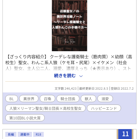
【ざっくり内容紹介】 クーデレな護衛騎士（筋肉質）×幼顔（高
校生）聖女、わんこ系人狼（ケモ耳・尻尾）×イケメン（社会
人）聖女、主人公二人、溺愛、濃厚えっち（★表示あり）、スト
ーリー重視、一部残虐描写あり、ハッピーエンド 【あらすじ】
続きを読む
会社の人間関係に疲れ切った社会人・富塚雫とイジメや家庭環境
で居場所を失った高校生・高槻希空はとあるきっかけでオンライ
文字数 246,423
最終更新日 2022.8.5
登録日 2022.7.2
ンゲーム内で出会い、意気投合。 雫は希空のイジメなどの相談
を受けるが、話を聞くこと位しか出来ず。数日後、希空は精神的
BL
異世界
召喚
騎士団長
獣人
溺愛
に追い込まれ、ネットで噂になっている『何でも願いを叶えてく
人狼×リーマン聖女/騎士団長×高校生聖女
ハッピーエンド
れる魔法陣』を試し、現実世界からいなくなる。 数日後、ゲー
ム内で高校生の謎の失踪事件を聞き、雫はそれが希空だと思う。
第10回BL小説大賞
雫自身も上司の執拗な嫌がらせに耐えかねて、会社を辞める。何
もやる事が無くなり、半信半疑で自分もその魔法陣を試す事にし
11
た。 『希空を助けるために、同じ世界に』と願った雫が目覚め
長編
連載中
R18