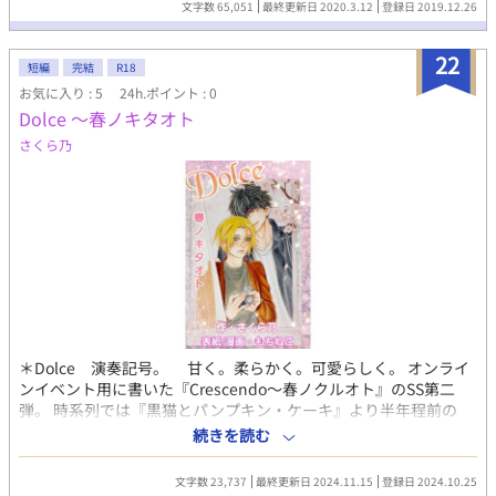
文字数 65,051
最終更新日 2020.3.12
登録日 2019.12.26
俺は取引に応じることにした。 やり込んだゲームそのままの世界
なら、クリアはカンタンと思ったからだ。だか、そうは問屋が卸
22
さなかった。 俺はゲームでは美少女キャラだったヒロインポジシ
短編
完結
R18
ョンを担うことになってしまったのだ。 …男の姿のままで。 ヒロ
お気に入り : 5
24h.ポイント : 0
イン役が男になってしまっても、物語はゲーム通りに進み、俺は
Dolce ～春ノキタオト
イケメン勇者と恋に落ちなければいけなくなった。 ２人の愛が世
界を救うストーリーだからだ。 さて、俺はこの世界を救い、元の
さくら乃
世界に戻ることが出来るのだろうか？
＊Dolce 演奏記号。 甘く。柔らかく。可愛らしく。 オンライ
ンイベント用に書いた『Crescendo～春ノクルオト』のSS第二
弾。 時系列では『黒猫とパンプキン・ケーキ』より半年程前の
話。 詩雨とハルが同居するお話。ちょっと切なく、そして甘々な
続きを読む
お話。 表紙 もちねこ様 X/＠mochi299299
文字数 23,737
最終更新日 2024.11.15
登録日 2024.10.25