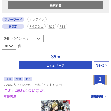
フリーワード
オンライン
R指定
R指定なし
R15
R18
件
39
件
1
/ 2
Next
ページ
1
長編
完結
R18
お気に入り : 12,598
24h.ポイント : 4,636
これは報われない恋だ。
朝陽天満
書籍情報