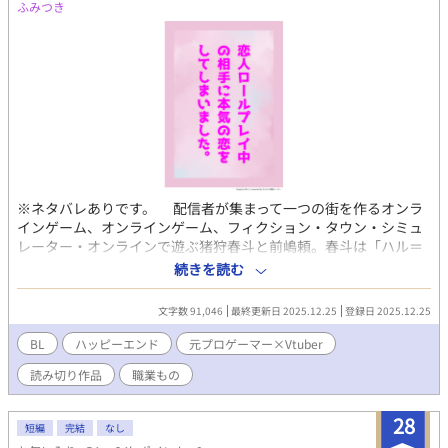
ふみつき
※ネタバレありです。 配信者が集まって一つの街を作るオンラ
インゲーム、オンラインゲーム、フィクション・タウン・シミュ
レーター・オンラインで遊ぶ猪狩春斗と前嶋頼。春斗は「ハル＝
ガリー」という男性、頼は「小森冬雪」という女性キャラクター
続きを読む
を作成し交流を深めていた。 冬雪を取り巻く人間関係について
悩み、自分と過ごすことを優先してもらいたいと思ったハルは友
文字数 91,046
最終更新日 2025.12.25
登録日 2025.12.25
人に相談し、恋人になってくれと告白することを決断する。 ハ
ルの告白は成功し無事に付き合うこととなった。そして、そのあ
BL
ハッピーエンド
元プロゲーマー×Vtuber
とプレイヤーである春斗と頼が会う機会が訪れる。春斗は、頼を
読み切り作品
職業もの
一目見た瞬間から好きになってしまう。初対面の飲みの場にて頼
は疲れとアルコールへの耐性のなさにより途中で眠った。それを
春斗がタクシーで自宅まで送り届ける。 その後ゲーム内で初対
28
短編
完結
なし
面の話を聞かれた春斗が頼の前で送り狼と揶揄われ、自身の気持