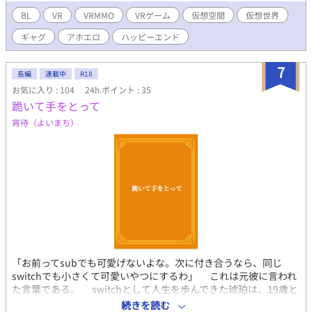
BL
VR
VRMMO
VRゲーム
仮想空間
仮想世界
ギャグ
アホエロ
ハッピーエンド
7
長編
連載中
R18
お気に入り : 104
24h.ポイント : 35
跪いて手をとって
宵待（よいまち）
「お前ってsubでも可愛げないよな。次に付き合うなら、同じ
switchでも小さくて可愛いやつにするわ」 これは元彼に言われ
た言葉である。 switchとして人生を歩んできた琥珀は、19歳と
いう若さで人間関係に嫌気が差していた。domと付き合えば「本
続きを読む