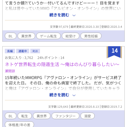
て言うか鏡⁈ていうか…付いてるんですけどーーー！ 目を覚ます
と私は昔やっていたMMO「アルビオン・オンライン」の世界にい
る事に気がついた。 え？マスター？せんちゃんのティナ？あ
続きを読む
れ？私たち3年も前に引退したよね？それより私、男の人になっち
ゃってるんですけどーー！ 一体どうしたら良いんですか！うち
文字数 97,679
最終更新日 2020.3.30
登録日 2020.3.4
のギルド、脳筋ばっかりなんですよーー！ R18回には※が入って
おります。 男性妊娠有り、主人公総受け 流血表現有り 番外編を書
BL
異世界
ゲーム転生
総受け
男性妊娠
くに辺り、連載扱いになっております。 完結しています。 小説家
になろう様にも掲載しております。
14
長編
連載中
R18
お気に入り : 3,762
24h.ポイント : 14
ネトゲ世界転生の隠遁生活 〜俺はのんびり暮らしたい〜
瀬間諒
15年続いたMMORPG『アヴァロン・オンライン』がサービス終了
を迎えた日。 その日、俺の命も病室で終了した。 だが、気がつく
と俺は『アヴァロン・オンライン』で自分が使用していたキャラ
クターのスルジェとしてゲーム世界に転生しヒッキーな隠遁生活
続きを読む
を500年していた。 そこで俺は脱ヒッキーを目指しつつ、そのま
ま隠遁生活を満喫することに決めたのだが…。 ※よくありがちな
文字数 129,643
最終更新日 2020.8.13
登録日 2019.7.2
設定です。 ※のんびり系なので、バトルシーンは基本的ありませ
ん。 ※いずれR18になります。 ※大好きなのはおっさんでもヒマ
BL
転生
異世界
ファンタジー
溺愛
ワリの種でもありません。 ※感想歓迎です。(誹謗・中傷はご遠慮
体格差/年の差
します)