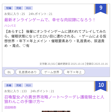
二の次。 【🔞】 18禁タグに分類してますが、18禁エロは2割程の
配分で30話以降から入る予定です。 挿入無しでもエロ描写（手
9
短編
完結
R18
淫、口淫など）にも🔞絵文字付けてます。 【CP】 会社員ラグナ×
お気に入り : 25
24h.ポイント : 21
戦天使イリディウスがベース その他キャラ×イリディウス受け 筋
最新オンラインゲームで、幸せな肉奴隷になろう！
肉受け、美丈夫受け、漢前受け、天使受け、両性具有。
ハシバミ
【あらすじ】 後輩にオンラインゲームに誘われてプレイしてみた
ら、催眠状態になってエロい目に遭わされる。 ・ゲームによる仮
想世界 ・年下×年上メイン ・催眠要素あり ・乳首責め、尿道責
め ・濁点、♡有
文字数 20,502
最終更新日 2025.10.16
登録日 2025.10.16
BL
乳首責めあり
ゲーム世界
年下×年上
10
長編
完結
R18
お気に入り : 133
24h.ポイント : 21
召喚聖女♂の異世界攻略ノート～クーデレ護衛騎士と人
狼わんこの手懐け方～
沼田桃弥