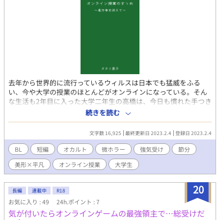
去年から世界的に流行っているウィルスは日本でも猛威をふる
い、今や大学の授業のほとんどがオンラインになっている。そん
な生活も2年目に入った大学二年生の高橋は、今日も慣れた手つき
でパソコンを開き、ビデオ会議アプリの「room」に入室する。今
続きを読む
日も先生の雑談を聞きつつ、眠気と戦いながら、いつもと変わら
ない退屈な授業に勤しむ——はずだった。授業中、roomのチャッ
文字数 16,925
最終更新日 2023.2.4
登録日 2023.2.4
トに一通のメッセージが来る。『きをつけて』「ん？なんだこい
つ……『名無しのふーちゃん』？……いや、名前あるじゃん」し
BL
短編
オカルト
微ホラー
強気受け
節分
かしそのチャット、何かがおかしい。『かれ きをつけて』「気
美形×平凡
オンライン授業
大学生
をつけてってなんだよ？てか先生これ見えてないのか？」『きを
つ つけ ききを』「……」『あ』「……なんだ？」『もう て
おくれだ』…………————前回のオンラインホラーの第二弾で
20
長編
連載中
R18
す！今回は節分編ということで、二人のすれ違いラブコメを豆と
お気に入り : 49
24h.ポイント : 7
恵方巻を用意しながらお見届けください！※前作の「オンライン
気が付いたらオンラインゲームの最強領主で…総受けだ
飲み会のすゝめ ～こんな王様ゲーム、おかしいと思うのは俺だけ