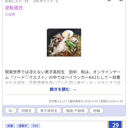
お気に入り : 54
24h.ポイント : 0
ちを知られたくない春斗はゲーム上の関係とリアルを一緒にする
逆転彼氏
なと怒ってしまう。 拒絶されたことによって頼は春斗を好きだ
と気づくが……。 ゲーム内で恋人になった二人がリアルでも恋
三日月
人になるまでのお話です！ 別サイトに全年齢版を掲載中で
す。
現実世界では冴えない男子高校生 田中 和は、オンラインゲー
ム『ソード♡クエスト』の中ではハイランカーKAZとして一目置
かれる存在。恋愛感情を抱いていた初心者ゲーマーマオとオフ会
で会うことになり、思い切って告白しようとするが・・・ BLove
続きを読む
様第ニ回短編小説コンテストテーマ『嘘から始まる恋』応募作
品。優秀賞いただきました(*´∀｀)ありがとうございました〜
文字数 10,117
最終更新日 2020.4.30
登録日 2020.4.30
BL
同級生
男子高校生
強面/不器用
短編
29
長編
連載中
R18