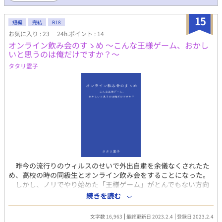
15
短編
完結
R18
お気に入り : 23
24h.ポイント : 14
オンライン飲み会のすゝめ 〜こんな王様ゲーム、おかし
いと思うのは俺だけですか？〜
タタリ霊子
昨今の流行りのウィルスのせいで外出自粛を余儀なくされたた
め、高校の時の同級生とオンライン飲み会をすることになった。
しかし、ノリでやり始めた「王様ゲーム」がとんでもない方向
へと向かっていく。主にエロい方へ。 高橋：明るい茶色に髪を染
続きを読む
めた元気なアホの子。すぐ酔う。受け。 皆川：（受けくん以外に
は）冷静沈着でクールなイケメン。ザル。攻め。 ※小スカあり ※
文字数 16,963
最終更新日 2023.2.4
登録日 2023.2.4