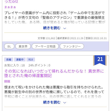
ったorz
ですか？～」を見ていなくても内容はわかると思いますが、見た
方が楽しめると思います。 高橋：明るい茶色に髪を染めた、元気
まぁまぁ
なアホの子。潜在的な皆川愛が強い。受け。 皆川（みなかわ）：
プレイヤーの意識がゲーム内に投影され『ゲームの中で生活がで
冷静クールイケメン。高橋に対してはヘタレ色が濃くなりがち。
きる！』が売り文句の『聖痕のアヴァロン』で重課金の最強領主
攻め。 ※微ホラー要素あり
をしていた俺。 ある時、目が覚めると俺が知っている記憶と繋が
らない、アレこれってどういうこと？ 『聖王』として、個性溢れ
続きを読む
る円卓の騎士達に囲まれながらファンタジーの世界で生きてい
く！！ ＊小説家になろうにてBK6800件↑感謝。 ＊自サイトとな
文字数 131,662
最終更新日 2022.11.26
登録日 2022.10.31
ろうでも連載中・18禁
BL
異世界
アーサー王物語
ファンタジー
21
長編
連載中
R18
お気に入り : 18
24h.ポイント : 0
その気になればいつだって帰れるんだからな！ 異世界に
堕とされた俺の帰還奮闘記
嫦娥
恨まれて呪いをかけられた俺は悪魔から取引を持ちかけられた。
悪魔が創生中の別の世界が危機に瀕しているので、それを救って
平和に導くことが出来たら、元の世界に返してくれると言うの
だ。 不可能に思えたが、悪魔が創生中の世界は現実世界のとある
続きを読む
オンラインゲームを土台にした世界。ファンタジーな世界観をそ
のまま再現していると聞いて、そのゲームの廃プレイヤーだった