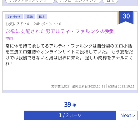
ったが、久隆は慰めてくれたことがきっかけで彼に好意を抱き始
める。どうしても教室で声のかけられなかった久隆は咲夜がＡＧ
というオンラインゲームをやっていることを知る。自然を装って
30
ｼｮｰﾄｼｮｰﾄ
完結
R18
彼に近づき仲良くなってゆく二人。 果たして二人の運命は
お気に入り : 4
24h.ポイント : 0
━━━━？
穴欲に支配された男アルティ・ファルンクの受難
空想
常に体を持て余してるアルティ・ファルンクは自分製のエロ小話
を三流エロ雑誌やオンラインサイトに投稿していた。 もう妄想だ
けでは我慢できないと男は限界に来た。 逞しい肉棒をアナルにく
れ！
文字数 1,828
最終更新日 2023.10.11
登録日 2023.10.11
39
件
1
/ 2
Next
ページ