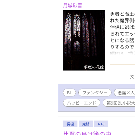
りですが、
月城砂雪
的・残酷描
勇者と魔王
ドタイトル
れた魔界側
承の上お楽
伴侶に選ば
R18の差
られてエッ
の末尾に 
とになる話
がある回と
りするので
なろう」に
編R18、
ろうに追い
百合夫婦が
♪
したが、番
す！ ご愛
文
たくなった
BL
ファンタジー
悪魔×人
ハッピーエンド
第9回BL小説
長編
完結
R18
比翼の鳥は籠の中