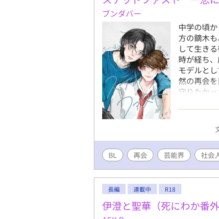
ブンダバー
中学の頃か
方の鏑木も
して生きる
時が経ち、
モデルとし
然の再会を
守りたかっ
す両片想い
に前へ進も
ブストーリ
のか――。
目！
BL
再会
芸能界
社会
長編
連載中
R18
伊澄と聖華（死にわか番