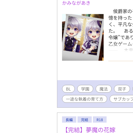
かみながあき
侯爵家の子
憶を持った
く、平凡な
た。 ある
令嬢”であ
乙女ゲーム
―― 本来
外の存在と
介入するこ
きく揺さぶ
狂い始めて
む少年が
BL
学園
魔法
語。 ア
双子
の「前世」
一途な執着の育て方
サブカッ
※本作の世
囲気重視の
な誤用を見
長編
完結
R18
す。 じわ
幸いです。
【完結】夢魔の花嫁