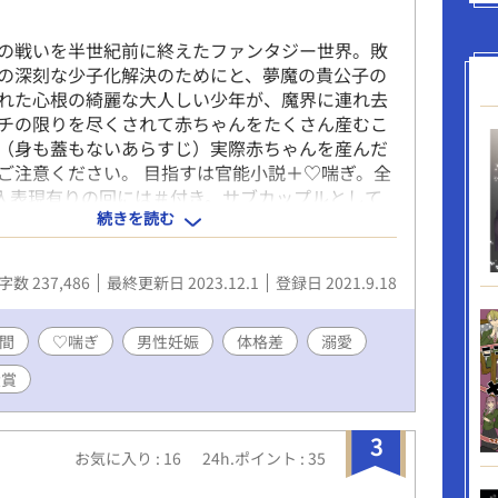
物語の構成上、 一部の回にR15程度の表現（性
写）を含む場合があります。 該当回にはエピソー
の戦いを半世紀前に終えたファンタジー世界。敗
に「※R15版」という注釈を入れますので、ご了
の深刻な少子化解決のためにと、夢魔の貴公子の
しみください。 また、R15の話数は別作品として
れた心根の綺麗な大人しい少年が、魔界に連れ去
分置き場を作成予定です。 ◇エピソードタイトル
チの限りを尽くされて赤ちゃんをたくさん産むこ
「星マーク★」が付いている話数は、 表紙絵や挿絵
（身も蓋もないあらすじ）実際赤ちゃんを産んだ
なっております。 ＿＿ この作品は「小説家に
ご注意ください。 目指すは官能小説＋♡喘ぎ。全
も投稿しています。 初回の四話同時公開以降、な
挿入表現有りの回には＃付き。サブカップルとして
つくまでは毎日20時に一話ずつ更新していきます
続きを読む
時々顔を出します。 ※12/1 ちょっと遅くなりま
外編完結しました(´▽｀)久し振りで楽しかったで
顧ありがとうございました。二人をイチャコラさせ
字数 237,486
最終更新日 2023.12.1
登録日 2021.9.18
らまた更新します。
間
♡喘ぎ
男性妊娠
体格差
溺愛
大賞
3
お気に入り : 16
24h.ポイント : 35