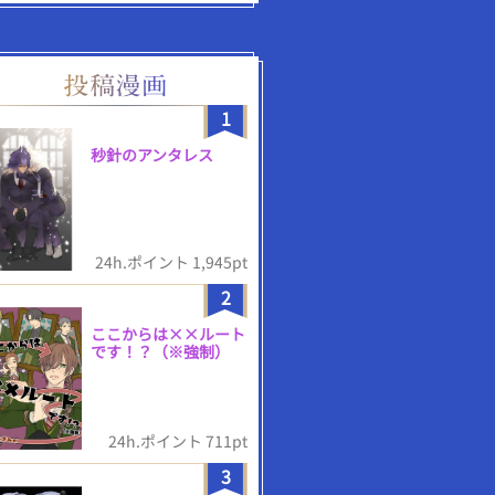
1
秒針のアンタレス
24h.ポイント 1,945pt
2
ここからは××ルート
です！？（※強制）
24h.ポイント 711pt
3