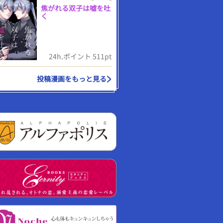
焦がれる双子は嘘を吐
く
24h.ポイント 511pt
投稿漫画をもっと見る