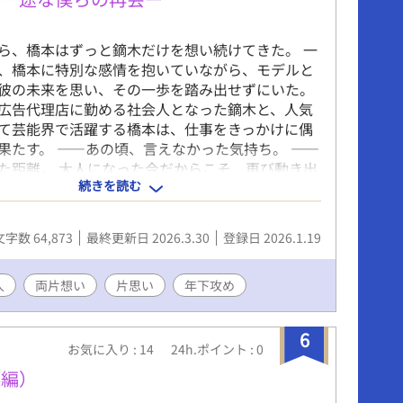
ら、橋本はずっと鏑木だけを想い続けてきた。 一
、橋本に特別な感情を抱いていながら、モデルと
彼の未来を思い、その一歩を踏み出せずにいた。
広告代理店に勤める社会人となった鏑木と、人気
て芸能界で活躍する橋本は、仕事をきっかけに偶
果たす。 ――あの頃、言えなかった気持ち。 ――
た距離。 大人になった今だからこそ、再び動き出
続きを読む
。 恋も、仕事も、簡単じゃない。それでも不器用
うとする 青年たちの、芸能界を舞台にした再会ラ
ー。 果たして、二人が想いを伝え合える日は来る
文字数 64,873
最終更新日 2026.3.30
登録日 2026.1.19
 そんな2人を見守る幼馴染サブカップルにも注
人
両片想い
片思い
年下攻め
6
お気に入り : 14
24h.ポイント : 0
外編）