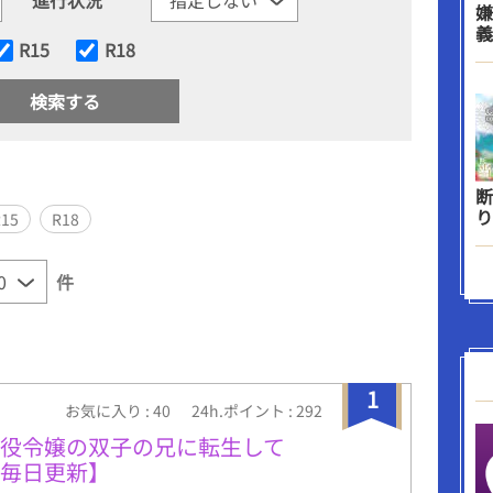
嫌
義
R15
R18
断
り
R15
R18
件
1
お気に入り : 40
24h.ポイント : 292
悪役令嬢の双子の兄に転生して
で毎日更新】