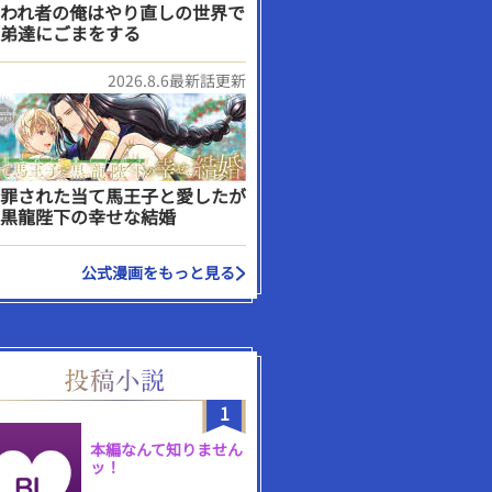
われ者の俺はやり直しの世界で
弟達にごまをする
2026.8.6最新話更新
罪された当て馬王子と愛したが
黒龍陛下の幸せな結婚
公式漫画をもっと見る
1
本編なんて知りません
ッ！