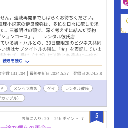
ません。連載再開までしばらくお待ちください。
某日。推理小説家の伊良涼弥は、多忙な日々に癒しを求
した。三徹明けの頭で、深く考えずに結んだ契約
プションコース」。 レンタル彼氏店
ーをしている男・ハルとの、30日間限定のビジネス共同
多い話はサブタイトルの隣に「★」を表記していま
幼馴染カプ。受け（ナギ）は涼弥とも過去に一度だ
続きを読む
チ側です。（本編中実際に絡むことはほぼないも
バに当たります。相手によってタチもネコもでき
文字数 131,204
最終更新日 2024.5.27
登録日 2024.3.8
注意ください） サブカップルとしては本編では多
話については【スピンオフ】として投稿します。 お
てありがとうございます。 ◾️キャラクター 伊良
ド
メンヘラ攻め
ゲイ
レンタル彼氏
推理小説家。社会不適合を自認しているゲイで、友
ブカップル）
先輩浅木先生を師事している。綺麗好き。 恋愛経
うだ。 ハル（28） 攻め レンタル彼氏店
ーをしているゲイの元ホスト。「ハル」は源氏名、店年
5
手にしている。最近まで飲食業界で働いていたが、
お気に入り : 20
24h.ポイント : 7
に一途な僕らの再会ー