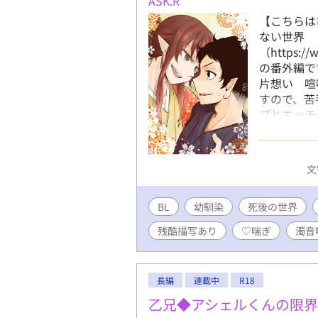
ASK.R
【こちらは
ない世界
（https://
の番外編で
片想い 喧
すので、苦
ブとエッチ
るつもりで
（https://
【攻】超ヘ
文
ビッチ＆素
※死後世界
BL
幼馴染
死後の世界
攻めを責め
Pixiv
残酷描写あり
♡喘ぎ
濁音
す。 ※不
長編
連載中
R18
乙兄◆アシェルくんの限界