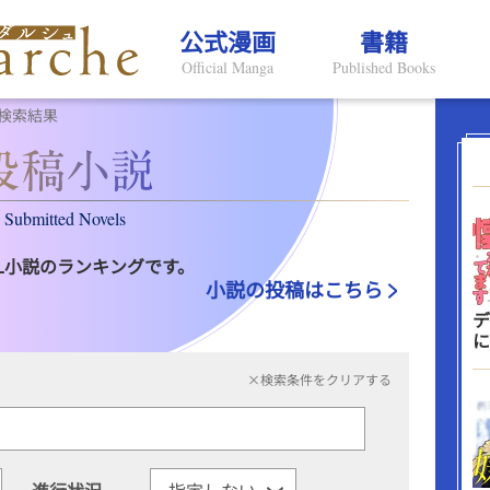
公式漫画
書籍
Official Manga
Published Books
検索結果
Submitted Novels
L小説のランキングです。
小説の投稿はこちら
デ
に
×検索条件をクリアする
進行状況