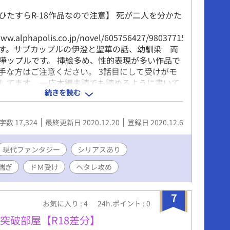
ひたすらR-18作品なので注意】 死が二人を分かた
www.alphapolis.co.jp/novel/605756427/980377158）
す。サブカップルの伊澄と聖華の話、幼馴染 両
嘩ップルです。 挿絵多め、性的表現が多い作品で
手な方はご注意ください。 3話目にして受けがモ
してます。 一応本編未読でも読めるように書いて
続きを読む
す、人物紹介・用語説明などはこちら
www.alphapolis.co.jp/novel/605756427/980377158/episode
タレ＆鈍感タイプ＆独占欲は強い 【受】変態ドＭ
字数 17,324
最終更新日 2020.12.20
登録日 2020.12.6
直じゃない＆他の人には平気で好き好き言う性格
設定、残酷描写あり、性的描写がほぼ！ 受けが
る描写あり（肉体的なリバはなし） この作品は
現代ファンタジー
シリアスあり
、ムーンライトノベルズ、エブリスタにも掲載予定で
喘ぎ
ドＭ受け
ヘタレ攻め
定期更新
7
お気に入り : 4
24h.ポイント : 0
突破部屋【R18差分】