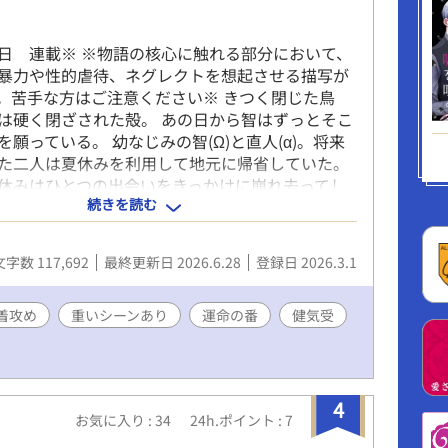
日 連載※ ※物語の核心に触れる部分において、
暴力や性的虐待、ネグレクトを想起させる描写が
。苦手な方はご注意ください※ きつく閉じた鳥
は硬く閉ざされた殻。 あの日から智はずっとそこ
願っている。 幼なじみの智(Ω)と直人(α)。将来
た二人は夏休みを利用して地元に帰省していた。
休みはひとつの出会いをきっかけに崩れ去ってし
続きを読む
メイストームのあとは飛行機雲』のサブカップル直
ピンオフ。 ※単体でも問題なく楽しめます。※
文字数 117,692
最終更新日 2026.6.28
登録日 2026.3.1
着攻め
重いシーンあり
運命の番
健気受
4
お気に入り : 34
24h.ポイント : 7