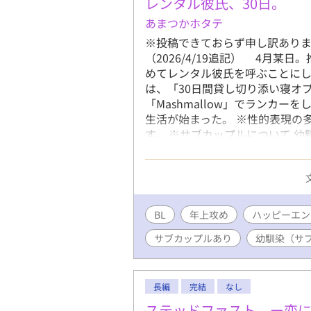
レンタル彼氏、30日。
あまつかホタテ
※投稿できておらず申し訳あり
（2026/4/19追記） 4月
めてレンタル彼氏を呼ぶことに
は、「30日間貸し切り添い寝オ
「Mashmallow」でランカ
生活が始まった。 ※性的表現の
す。 ※サブカップルについて 
け肉体関係があり、そちらではタ
のの、そのキャラ単体で見るとリ
る奔放キャラです。苦手な方はご
く絡まない予定です。彼らのCP
気に入りやいいね等押してくださっ
BL
年上攻め
ハッピーエン
涼弥（24） 受け 新進気鋭の
サブカップルあり
幼馴染（サ
達もいない。大学時代のミス研の
験は乏しいが、男性経験はあるよ
「Mashmallow」でランカ
齢は25歳。仕事では女性客も相
長編
完結
なし
現在退職前の有給消化中。
ステッドファスト ー恋