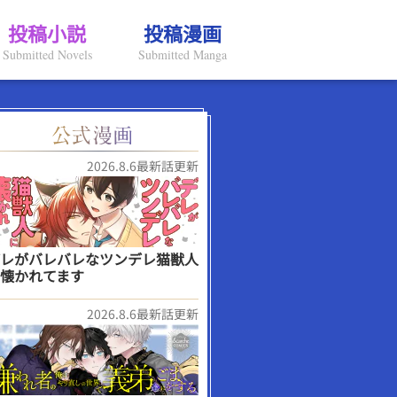
投稿小説
投稿漫画
Submitted Novels
Submitted Manga
2026.8.6最新話更新
レがバレバレなツンデレ猫獣人
懐かれてます
2026.8.6最新話更新