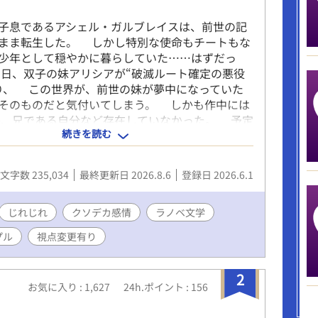
息であるアシェル・ガルブレイスは、前世の記
まま転生した。 しかし特別な使命もチートもな
少年として穏やかに暮らしていた……はずだっ
日、双子の妹アリシアが“破滅ルート確定の悪役
り、 この世界が、前世の妹が夢中になっていた
そのものだと気付いてしまう。 しかも作中には
、兄である自分など存在していなかった。 予定
続きを読む
して生まれたアシェルは、妹を救うために物語へ
とを決意する。 だがその途中で、彼の運命を大
る“ある人物”と出会い、 世界の筋書きは静かに
文字数 235,034
最終更新日 2026.8.6
登録日 2026.6.1
いく。 これは、決められたシナリオの外側を歩
、 たった一つの「想い」に辿り着くまでの物
シェルは知らない。 その人物が、アシェル
じれじれ
クソデカ感情
ラノベ文学
よりも重い秘密を抱えていることを。 ＿＿＿＿
プル
視点変更有り
界観は“緩めのゲーム風ファンタジー”です。 雰
ため描写の甘い部分がありますが、誤字や明らか
つけた際はそっと教えていただけると嬉しいで
2
お気に入り : 1,627
24h.ポイント : 156
じわと「矢印」が育っていく様を見守って頂けると
 ◆R15表記についての追記◆ 本作は基本全年齢寄