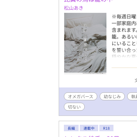
松山あき
※毎週日曜
一部家庭内
含まれます
籠。あるい
にいることを
を誓い合っ
穏やかな夏
まう。 『
人×智のス
オメガバース
幼なじみ
執
切ない
長編
連載中
R18