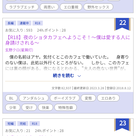
ラブラブエッチ
両思い
エロ重視
野外セックス
22
長編
連載中
R18
お気に入り : 593
24h.ポイント : 28
【R18】夜のショタカフェへようこそ！〜僕は愛する人に
身請けされる〜
玄野クロ(星屑灯)
僕の名前はアヤ。気付くとこのカフェで働いていた。 身寄り
のない僕は、此処以外行くところがない。 しかし、このカフェ
には裏の顔がある。夜になるとわかる、"大人の危ない世界"が。
昼はカフェで働き、夜は"商品"になる僕は、1人の男性に恋をし
続きを読む
た。 "商品"の僕が、愛する人と一緒になるまでの物語。 ※エロ
い意味で18禁です。 ※BLショタがメインとなります。 ※【昼】
文字数 82,937
最終更新日 2023.3.28
登録日 2018.8.12
はカフェ中心お話、【夜】は夜のお店中心のお話です。 ※R18部
分は【夜】の*の付く話に含まれます(若干見定めが甘いですので
BL
アンダルシュ
ボーイズラブ
変態
エロあり
ご注意ください) ※一部性欲の捌け口のような描写があります。
少年
受け
快楽
特殊性癖
※だいたいが変態です。 ※愛する人とはいちゃラブします。 ※但
し、男の子の年齢は18over、見た目がこどもという設定です。
Key Word*** 少年、青年、男子、ボーイズラブ、BL、男の娘、コ
23
短編
完結
R18
スプレ、女装、甘々、あまあま、調教、性、いじめ、セックス、
お気に入り : 21
24h.ポイント : 28
SEX、アダルト、18指定、いちゃらぶ、年の差、男同士、玩具、