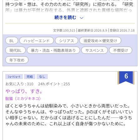
持つ少年・悠は、その力のために「研究所」に招かれる。 「研究
所」は暴力が平然と存在する、外界と遮断された異様な場所だっ
た。悠はそこで、大切な仲間と出会う。仲間を守るため、繰り返
続きを読む
される拷問に耐えるうち、彼らの思いはそれぞれゆっくりと形を
かえてゆく。 溺愛攻×健気受 長編第一部第一章（全十章二部構
文字数 100,515
最終更新日 2026.8.9
登録日 2026.7.18
成）現代サイキックサスペンス。 超能力が重要な要素ですが、異
能バトルはほとんどありません。 過酷な状況に置かれた一人の少
BL
ハッピーエンド
シリアス
溺愛攻め×健気受け
年と、彼を支える五人の少年の物語。 全編にわたって暴力・流血
現代BL
暴力・流血・残酷表現あり
サスペンス
不憫受け
表現などが頻出します。ご注意下さい。 痛くて重い展開で主人公
がとても不幸です。 最終的には両思いハッピーエンド！ 毎日更新
年下攻め
します。 他投稿サイトにも掲載中
6
ｼｮｰﾄｼｮｰﾄ
完結
なし
お気に入り : 310
24h.ポイント : 255
やっぱり、すき。
朏猫（ミカヅキネコ）
ぼくとゆうちゃんは幼馴染みで、小さいときから両思いだった。
そんなゆうちゃんは、やっぱりαだった。βのぼくがそばいいてい
い相手じゃない。だからぼくは逃げることにしたんだ――ゆうち
ゃんの未来のために、これ以上ぼく自身が傷つかないために。