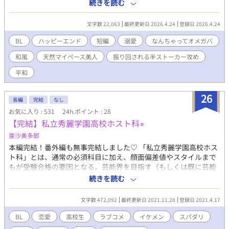
げてます。 深く考えずにお読みください。 他サイト同時掲載で
続きを読む
す。
文字数 22,063
最終更新日 2026.4.24
登録日 2026.4.24
BL
ハッピーエンド
短編
溺愛
なんちゃってオメガバ
和風
天然マイペース美人
振り回される半ストーカー攻め
平和
26
長編
完結
なし
お気に入り : 531
24h.ポイント : 28
【完結】私立秀麗学園高校ホスト科⭐︎
亜沙美多郎
本編完結！番外編も無事完結しました♡ 「私立秀麗学園高校ホス
ト科」とは、通常の必須科目に加え、顔面偏差値やスタイルまで
もが受験合格の要因となる。芸能界を目指す（もしくは既に芸能
活動をしている）人が多く在籍している男子校。 そんな煌びやか
続きを読む
な高校に、中学生まで虐められっ子だった僕が何故か合格！ 更に
いきなり生徒会に入るわ、両思いになるわ……一体何が起こって
文字数 472,092
最終更新日 2021.11.28
登録日 2021.4.17
るんでしょう……。 これまでとは真逆の生活を送る事に戸惑いな
がらも、好きな人の為、自分の為に強くなろうと奮闘する毎日。
BL
恋愛
高校生
ラブコメ
イケメン
スパダリ
友達や恋人に守られながらも、無自覚に周りをキュンキュンさせ