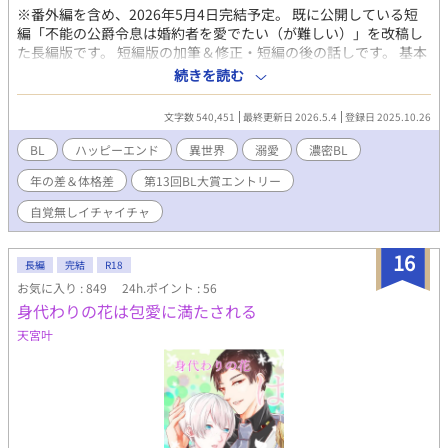
※番外編を含め、2026年5月4日完結予定。 既に公開している短
編「不能の公爵令息は婚約者を愛でたい（が難しい）」を改稿し
た長編版です。 短編版の加筆＆修正・短編の後の話しです。 基本
的に毎日17時に１話、投稿します。 ※短編で公開していた部分も
続きを読む
構成の変更、加筆＆修正していますが、話の流れに変更はありま
せん。 短編とは違い、R18になります。 R18の内容は予告なく始
文字数 540,451
最終更新日 2026.5.4
登録日 2025.10.26
まります。 苦手な方はお気を付けください。 ＊＊＊ 社交界で侯爵
家の秘宝、隠された天使とも噂されているエレミアス。 体が弱
BL
ハッピーエンド
異世界
溺愛
濃密BL
く、王都で生まれた彼は、屋敷の外に出たことがなかった。 過保
年の差＆体格差
第13回BL大賞エントリー
護な兄に守られて、世間知らずに生きてきたエレミアス。 だがそ
んなエレミアスも、徐々に外の世界を知り、成長していく。 そん
自覚無しイチャイチャ
なエレミアスは兄の紹介で一人の騎士と婚約することになった。
過剰なまでに過保護な兄がまともな相手を紹介するはずがない。
16
相手の騎士はある事件をきっかけに【不能】になっていた。 だか
長編
完結
R18
らこそ、婚約者選ばれた騎士。 だか彼は、エレミアスに一目ぼれ
お気に入り : 849
24h.ポイント : 56
をしてしまう。 【不能】が治れば婚約者ではいられなくなる。 だ
身代わりの花は包愛に満たされる
が、体は可愛いエレミアスを求めている。 やばい。 可愛すぎて
天宮叶
【不能】が治った！ ……ら、だめですよね？ 【不能】じゃないと
結婚できない！ あれよあれよと婚約が決まり、両思いになってい
く堅物騎士と世間知らずの箱入り子息（妖精または天使との噂
有）の可愛い恋物語です。 ＊＊