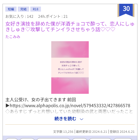
30
短編
完結
R18
お気に入り : 142
24h.ポイント : 21
女好き演技を辞めた僕が洋酒チョコで酔って、恋人にしゅ
きしゅき♡攻撃してチンイラさせちゃう話♡♡♡
たこみみ
主人公受け、女の子出てきます 前回
▶https://www.alphapolis.co.jp/novel/579453332/427866578
◇あらすじ ずっと片想いしていた幼馴染の武と両思いだったこと
が発覚して、付き合うことになった優 自然体で甘えられるように
続きを読む
なった優は、バレンタインにチョコレートを交換しあう 武のくれ
た洋酒入りのチョコをもらって、優は酔っ払ってしまって
文字数 13,256
最終更新日 2024.6.21
登録日 2024.6.21
───── ＿＿＿＿＿＿＿＿＿＿＿＿＿＿＿＿＿＿ 約1年ぶりに