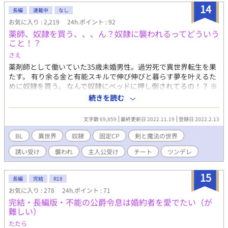
14
物】 受け：エルフィー・セルドラン（２０）幼馴染のアルファと
長編
連載中
なし
事故つがいになってしまった治癒魔力持ちのオメガ。王立アカデ
お気に入り : 2,219
24h.ポイント : 92
ミーを卒業したばかりで、家業の医薬品ラボで仕事をしている 攻
薬師、奴隷を買う、、、ん？奴隷に襲われるってどういう
め：クラウス・モンテカルスト（２０）エルフィーと事故つがい
こと！？
になったアルファ。公爵家の跡継ぎで王都騎士団の精鋭騎士。
さえ
薬剤師として働いていた35歳未婚男性。過労死で異世界転生を果
たす。 有り余る金と有能スキルで伸び伸びと暮らす夢を叶えるた
めに奴隷を買う。 なんで奴隷にベッドに押し倒されてるの！？ ※
主人公と奴隷は両思いになる予定です。 ※処女作ですのでご容赦
続きを読む
ください。 ※あんなシーンやこんなシーンは☆マークつけます。
(後半の予定)
文字数 69,859
最終更新日 2022.11.19
登録日 2022.2.13
BL
異世界
奴隷
固定CP
剣と魔法の世界
誘い受け
襲われ
主人公受け
チート
ツンデレ
15
長編
完結
R18
お気に入り : 278
24h.ポイント : 71
完結・長編版・不能の公爵令息は婚約者を愛でたい（が
難しい）
たたら