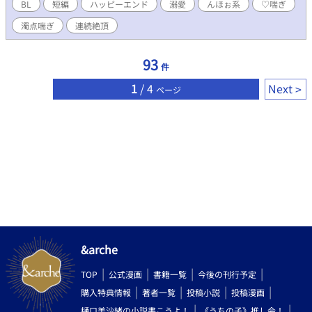
続きました〜！！ 自然体デレデレっていいなぁ〜 1作目の挿絵つ
BL
短編
ハッピーエンド
溺愛
んほぉ系
♡喘ぎ
きをFANBOXにて公開しております 誤字してました〜💦コメント
濁点喘ぎ
連続絶頂
感謝です。 FANBOX→
https://takomimi0327.fanbox.cc/ter.com/takomimi0327 SNSリ
ンクまとめ→https://potofu.me/takomimi0327
93
件
1
/ 4
Next
ページ
&arche
TOP
公式漫画
書籍一覧
今後の刊行予定
購入特典情報
著者一覧
投稿小説
投稿漫画
樋口美沙緒の小説書こうよ！
《うちの子》推し会！