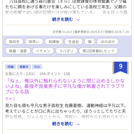
八白高校に通う森川蒼空（そら）は放課後の体育館裏でノラ猫
たちに餌をあげる事だけを楽しみにしている高校三年生。父親の
死の影響で幼い頃の記憶だけが抜け落ちている。 ある日ノラ猫
たちに餌をあげていると、学校の人気投票で四位になっていると
続きを読む
唯一の友達……大河が伝えに来た。エントリーした覚えもない人
気投票だが、生徒会選出選挙を兼ね、蒼空はなりたくもない生徒
文字数 31,012
最終更新日 2026.8.9
登録日 2026.7.24
会役員にされてしまう。 その上、人気投票一位でハイスペック
男子の生徒会長……小森田海斗（かいと）に『好きだ』『俺の彼
高校生
両思い
放課後
生徒会
猫
ほのぼの
氏』だと執着される。日常の積み重ねの中、蒼空は海斗に惹かれ
執着・溺愛
イケメン
スパダリ
第2回青春BLカップ
付き合う事になるが、両思いだからと言って平穏な毎日は過ごせ
ない。 ロジカル（論理的）な蒼空と、ラジカル（急進的）な海
斗。生徒会を中心に二人の恋と猫（ニャンコ）たちが季節を捲
9
短編
連載中
R18
る。 # 全30話。 # 表紙絵・挿絵はAI生成です。 # 第2回青春BLカ
お気に入り : 2,431
24h.ポイント : 198
ップ参加中！ 応援・投票お願いします！ # お気に入り登録・感
「ねぇ、俺以外に触れられないように閉じ込めるしかな
想、お願いします！ 励みになります！ # 「獅子搏兎な彼と僕」
いよね」最強不良美男子に平凡な僕が執着されてラブラ
もよろしくお願いします。
ブになる話
ちゃこ
見た目も頭も平凡な男子高校生 佐藤夏樹。 運動神経は平凡以下。
考えていることが口に先に出ちゃったり、ぼうっとしてたりと天
然な性格。 ひょんなことから、学校一、他校からも恐れられてい
る不良でスパダリの美少年 御堂蓮と出会い、 なぜか気に入られ、
続きを読む
なぜか執着され、あれよあれよのうちに両思い・・・ ヤンデレ攻
めですが、受けは天然でヤンデレをするっと受け入れ、むしろラ