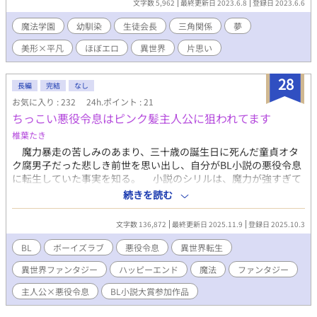
文字数 5,962
最終更新日 2023.6.8
登録日 2023.6.6
を会長の代わりにしてくれていいから…茜に触れさせて」 二人の
イケメンと体の関係を持ってしまった茜は最後にどちらを選ぶの
魔法学園
幼馴染
生徒会長
三角関係
夢
か。 注意⚠ ほぼエロ リバ妊娠なし。色々大丈夫な人向け
美形×平凡
ほぼエロ
異世界
片思い
28
長編
完結
なし
お気に入り : 232
24h.ポイント : 21
ちっこい悪役令息はピンク髪主人公に狙われてます
椎葉たき
魔力暴走の苦しみのあまり、三十歳の誕生日に死んだ童貞オタ
ク腐男子だった悲しき前世を思い出し、自分がBL小説の悪役令息
に転生していた事実を知る。 小説のシリルは、魔力が強すぎて
魔力暴走に悩まされていたお子様時代のせいで周りから恐怖の対
続きを読む
象として疎まれる。人間不信に陥り、自暴自棄になって暴れ、つ
いに己の意志で暴走し周りの生徒を巻き込み、主人公に成敗され
文字数 136,872
最終更新日 2025.11.9
登録日 2025.10.3
殺される悪役令息のはずだった。 世間に恐れられるきっかけと
なった子供会での魔力暴走を阻止したら、何故か主人公であるは
BL
ボーイズラブ
悪役令息
異世界転生
ずの伯爵家嫡男のメルビンが婚約者に？！ 原作小説では、シリ
異世界ファンタジー
ハッピーエンド
魔法
ファンタジー
ルの婚約者は第四王子のルーファスだったはず。メルビンは通う
学園で王子と友好を深め、婚約者のある王子もメルビンも思いを
主人公×悪役令息
BL小説大賞参加作品
告げずに過ごす慎ましくも切ない恋模様。両思いの二人を割く婚
約者ポジションでも、悪役令息だったシリルがどうしてこうなっ