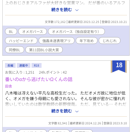
上のおじさまアルファが大好きな営業マン。 だが番のいるアルフ
ァに憧れを抱くせいで、取引先とトラブルになることも。 その度
続きを読む
に、仕事の後輩でありアルファである杉野誠二郎に「自覚が足り
ない」と叱られてしまう。 本人は至って真面目に恋愛したいだけ
文字数 172,162
最終更新日 2023.12.25
登録日 2023.10.21
だというのに。 藤ヶ谷と杉野がバーで飲んでいたある夜、理想の
おじさまアルファが藤ヶ谷に声を掛けてきた。 何故か警戒してい
BL
オメガバース
オメガバース（独自設定有り）
る杉野が幾度も水を差すが、舞い上がった藤ヶ谷はどんどんおじ
ハッピーエンド
強姦未遂表現アリ
年下攻め
じれじれ
さまに惚れ込んでいく。 そんな中、藤ヶ谷にヒートがやってき
て……。 不器用な2人が一進一退しながら両思いになりたい物
同僚BL
第11回BL小説大賞
語。 ※なかなかくっつきませんが、ハピエンです。 ※R18シーン
は、挿入有りの話のみ★をつけます。挿入無しは⭐︎です。 ＊オメ
18
ガバースとは＊ 男女性以外にアルファ、オメガ、ベータという第
長編
連載中
R18
二性がある世界 ・オメガには発情期(ヒート)があり、甘いフェロ
お気に入り : 1,251
24h.ポイント : 42
モンを出してアルファをラット(発情期)にさせる。 ・ヒート中、
番いのαから逃げたいΩくんの話
アルファとの性交行いながらオメガがうなじ(首周り)を噛まれる
田舎
ことで番関係が成立する。 ・番関係にあるオメガのヒートは番の
アルファ以外には分からなくなる。 ・アルファは何人でも番を持
八木唯は冴えない平凡な高校生だった。 ただオメガ故に地位が低
つ事が可能だが、オメガは1人しか番えない。 ・アルファから番
く、オメガを嫌う母親にも愛されない。 そんな彼が密かに憧れ片
解消することは出来るが、オメガからは基本的には解消すること
思いしていたのは数学教師の新野俊哉。 ただ、見ている… それだ
は出来ない。
けでよかったはずなのに… 執着スパダリ系α×逃げたい不憫Ω ※
続きを読む
オメガの地位が低く16歳になれば結婚できるシステムです。 ※両
思いですがどちらも拗らせてます ※最終的に妊娠描写はいるか
文字数 82,941
最終更新日 2024.12.26
登録日 2023.9.10
も、です