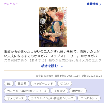
カミヤルイ
書籍情報
事故から始まったつがいの二人がすれ違いを経て、両思いのつが
い夫夫になるまでのオメガバースラブストーリー。 ＊オメガバー
ス自己設定あり 【あらすじ】 華やかな恋に憧れるオメガのエルフ
ィーは、アカデミーのアイドルアルファとつがいになりたいと、
続きを読む
卒業パーティーの夜に彼を呼び出し告白を決行する。だがなぜか
やって来たのはアルファの幼馴染のクラウス。クラウスは堅物の
文字数 438,010
最終更新日 2025.10.14
登録日 2023.10.28
唐変木でなぜかエルフィーを嫌っている上、双子の弟の想い人
だ。 エルフィーは好きな人が来ないショックでお守りとして持っ
BL
異世界
ハッピーエンド
切ない
ていたヒート誘発剤を誤発させ、ヒートを起こしてしまう。 そし
カミヤルイ事故つがいシリーズ
すれ違い
両片思い
て目覚めると、明らかに事後であり、うなじには番成立の咬み痕
が！ ダブルショックのエルフィーと怒り心頭の弟。エルフィーは
オメガバース
カミヤルイつがい解消薬シリーズ
アンダルシュ
治癒魔法で番解消薬を作ると誓うが、すぐにクラウスがやってき
て求婚され、半ば強制的に婚約生活が始まって──── 【登場人