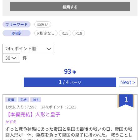
フリーワード
両思い
R指定
R指定なし
R15
R18
件
93
件
1
/ 4
Next
ページ
1
長編
完結
R15
お気に入り : 7,598
24h.ポイント : 2,321
【本編完結】人形と皇子
かずえ
ずっと戦争状態にあった帝国と皇国の最後の戦いの日、帝国の戦
闘人形が一体、重症を負って皇国の皇子に拾われた。 戦うことし