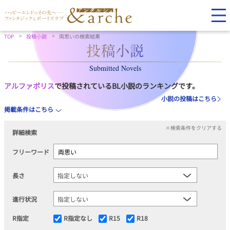
TOP
投稿小説
両思いの検索結果
Submitted Novels
アルファポリス
で投稿されているBL小説のランキングです。
小説の投稿はこちら
掲載条件はこちら
×検索条件をクリアする
詳細検索
フリーワード
長さ
進行状況
R指定
R指定なし
R15
R18