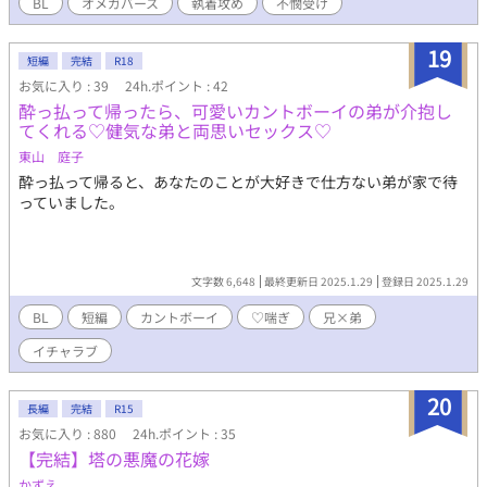
BL
オメガバース
執着攻め
不憫受け
19
短編
完結
R18
お気に入り : 39
24h.ポイント : 42
酔っ払って帰ったら、可愛いカントボーイの弟が介抱し
てくれる♡健気な弟と両思いセックス♡
東山 庭子
酔っ払って帰ると、あなたのことが大好きで仕方ない弟が家で待
っていました。
文字数 6,648
最終更新日 2025.1.29
登録日 2025.1.29
BL
短編
カントボーイ
♡喘ぎ
兄×弟
イチャラブ
20
長編
完結
R15
お気に入り : 880
24h.ポイント : 35
【完結】塔の悪魔の花嫁
かずえ