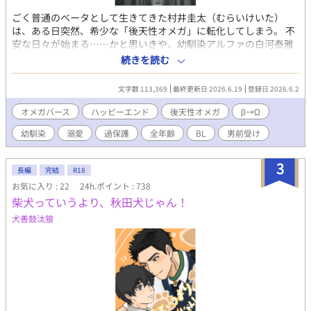
ごく普通のベータとして生きてきた村井圭太（むらいけいた）
は、ある日突然、希少な「後天性オメガ」に転化してしまう。 不
安な日々が始まる……かと思いきや、幼馴染アルファの白河泰雅
（しらかわたいが）とはまさかの両思い。 早々に『番（つが
続きを読む
い）』となり、幸せな日々を送っていた。 「オメガになっても俺
は俺」と持ち前のポジティブさで新しい生活に向き合っていく圭
文字数 113,369
最終更新日 2026.6.19
登録日 2026.6.2
太。 だが、晴れて番となった泰雅は、今まで以上に過保護になっ
ていく。 どんなトラブルも二人なら大丈夫！ 過保護で執着強めな
オメガバース
ハッピーエンド
後天性オメガ
β→Ω
スパダリ幼馴染攻め（α） × ポジティブで男前な元ベータ受け
幼馴染
溺愛
過保護
全年齢
BL
男前受け
（β→Ω） 明るくて幸せいっぱいオメガバース！ 私の大好きなオ
メガバース。 愛をたくさん詰め込んだので、みなさまにも楽しん
でいただけますように。
3
長編
完結
R18
お気に入り : 22
24h.ポイント : 738
柴犬っていうより、秋田犬じゃん！
犬善鼓汰狼