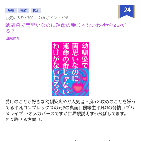
24
短編
完結
R18
お気に入り : 300
24h.ポイント : 28
幼馴染で両思いなのに運命の番じゃないわけがないだ
ろ？
田原摩耶
受けのことが好きな幼馴染爽やか人気者不良α×攻めのことを嫌っ
てる平凡コンプレックスの元βの真面目優等生平凡Ωの発情ラブハ
メレイプ ※オメガバースですが世界観説明すっ飛ばしてます。
色々許せる方向け。