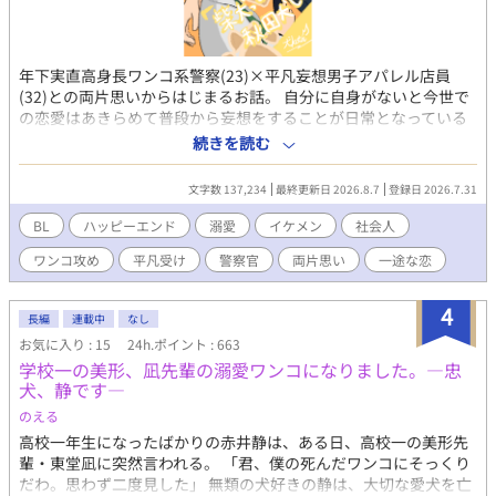
年下実直高身長ワンコ系警察(23)×平凡妄想男子アパレル店員
(32)との両片思いからはじまるお話。 自分に自身がないと今世で
の恋愛はあきらめて普段から妄想をすることが日常となっている
32歳の低身長アパレル店員の寺川 佑一(てらかわ ゆういち)。 そし
続きを読む
て佑一が勤めるアパレルショップの常連・職業不明な高身長ワン
コ系イケメンの柴山健太(しばやま けんた)。 柴山くんは誰から見
文字数 137,234
最終更新日 2026.8.7
登録日 2026.7.31
ても分かるくらい佑一への好意が溢れているが、『そんなわけが
ない！勘違いしてはいけない』となる佑一とのすれ違い両思いラ
BL
ハッピーエンド
溺愛
イケメン
社会人
ブコメ。 何故、柴山くんは佑一をそんなに好きになったのか。 果
ワンコ攻め
平凡受け
警察官
両片思い
一途な恋
たして佑一は柴山くんの好意を素直に受け入れることが出来るの
か！ ぜひお読みいただけたら嬉しいです！ ※本編は全18話です！
途中でおまけ話もあります！ 【R指定エピソードはエピソード名
4
長編
連載中
なし
にR指定記載をしますので、そちらをご参考にしてください。】
お気に入り : 15
24h.ポイント : 663
※ムーンライトノベルズ様 fujossy 様 でも同時掲載中です！
学校一の美形、凪先輩の溺愛ワンコになりました。―忠
犬、静です―
のえる
高校一年生になったばかりの赤井静は、ある日、高校一の美形先
輩・東堂凪に突然言われる。 「君、僕の死んだワンコにそっくり
だわ。思わず二度見した」 無類の犬好きの静は、大切な愛犬を亡