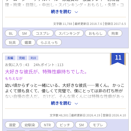
理・拘束・目隠し・中出し・スパンキング・おもらし・失禁・コ
スプレ・S字結腸・フェラ・イマラチオなどです。 2人は両思いで
続きを読む
す。 ￣￣￣￣￣￣￣￣
文字数 11,788
最終更新日 2018.7.6
登録日 2017.6.5
BL
SM
コスプレ
スパンキング
おもらし
拘束
玩具
媚薬
らぶえっち
11
長編
完結
R18
お気に入り : 43
24h.ポイント : 113
大好きな彼氏が、特殊性癖持ちでした。
もちえなが
幼い頃からずっと一緒にいる、大好きな彼氏――宵くん。 かっこ
よくて頭も良くて、優しくて完璧で、僕にとっては非の打ち所が
ない自慢の恋人だ。 だけど、そんな宵くんには特殊な性癖があっ
て――、なんとNTR(寝取られ)好きだったのだ。 NTR好きサイコ
続きを読む
完璧イケメン×ビッチにされてしまったチョロ色気美人 の両思い
ラブコメです。 ※ラブラブのバカップル中心だけど、たまに受け
文字数 48,501
最終更新日 2026.4.19
登録日 2026.4.10
が色んな男に悪戯されます。 ※同意なしのモブレありです。ご注
意ください。 ※攻め視点あり。 ※貞操観念低めの世界観
溺愛
幼馴染
NTR
ビッチ
SM
モブレ