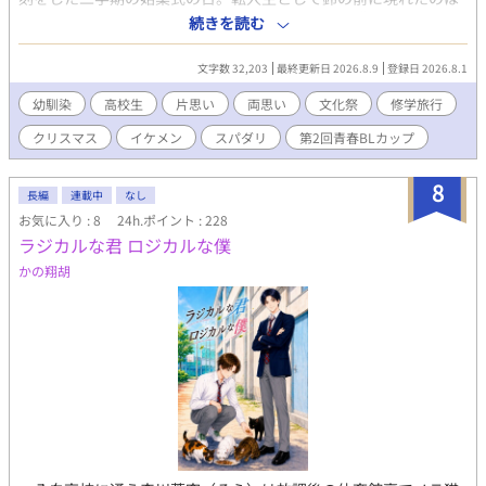
獅子原聖（ししはらせい）。 聖は鈴の幼馴染で＂ひかりのルー
続きを読む
テル教会＂の跡取り息子。十年ぶりの再会を喜ぶ聖は突然鈴を抱
き締める。 十年前の幼かった日。鈴は聖にほのかな想いを寄せ
文字数 32,203
最終更新日 2026.8.9
登録日 2026.8.1
ていた。そして十年ぶりの再会。聖は鈴の事を好きだと言い、鈴
も聖を好きだという自分の気持ちを知る。 秋祭り、文化祭、修
幼馴染
高校生
片思い
両思い
文化祭
修学旅行
学旅行、クリスマス。そして受験。高校生活の中、鈴の片思いは
クリスマス
イケメン
スパダリ
第2回青春BLカップ
両思いに変わっていく。だけど簡単には進まない二人の関係。鈴
と聖が＂好き＂を越える＂愛＂を手に入れるまでの六ヶ月。 # 獅
子搏兎（ししはくと）……ライオンは小さなウサギを捕まえる時
8
長編
連載中
なし
でも全力を尽くす事から、何事にも手を抜かず全力で尽くす事の
お気に入り : 8
24h.ポイント : 228
例え。 # 全30話。 # 表紙絵・挿絵はAI生成です。 # 第2回青春BL
ラジカルな君 ロジカルな僕
カップ参加中！ 応援・投票お願いします！ # お気に入り登録・
感想、お願いします！ 励みになります！ # 「ラジカルな君 ロジ
かの翔胡
カルな僕」もよろしくお願いします。