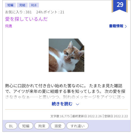
29
た。 メルビンは前世の推しだし、二人は推しカプ、幸せになっ
短編
完結
R18
て欲しいのに、何故か主人公が悪役令息に執着してくるんですけ
お気に入り : 381
24h.ポイント : 21
ど。 第四王子が第四王子じゃなくなってるし、主人公は容姿が
愛を探しているんだ
変わってるし、全く小説通りじゃない。 小説の作中では魔法嫌
飛鷹
書籍情報
いだったけれど、魔法のない世界で魔法に憧れた前世の記憶から
すっかり魔法三昧の子供時代を過ごし、魔法オタクに。 強魔力
でのやらかしも、オタク精神で乗り切っていく。 婚約解消され
るのを知っていても、実際にメルビンの心が自分から離れていく
のを目の当たりにし、心を痛める学園生活。小説でシリルが自暴
自棄になって暴れて殺された時期も過ぎた、夏休み。婚約者の実
家へお呼ばれ。最強辺境伯が魔物退治に出かけている留守中、魔
法石採掘現場から瘴気が吹き出し魔物が現れ、辺境の民を助けた
いと、この国に生まれた貴族の子としてシリルは魔法を使って瘴
気から国民を守る。 なんとか怪我人もなくつとめを全うしたもの
の、メルビンとルーファスが二人で辺境に向かって旅をしている
熱心に口説かれて付き合い始めた筈なのに。 たまたま見た雑誌
のを思い出した。二人が魔物の群れに襲われたらひとたまりもな
で、アイツが来年の夏に結婚する事を知ってしまう。 次の愛を探
い。 最後の魔力を振り絞り、シリルは死にかける。メルビンの機
さなきゃなぁ……と思いつつ、別れのメッセージをアイツに送っ
転により、一命をとりとめ、メルビンに改めて告白。 メルビンも
たのだけど………。 両思いのはずが微妙にすれ違って、そして仲
続きを読む
また転生者で、自分たちは小説のキャラに転生したではなく、最
直りするまでのお話です。 ２０２２年２月22日の猫の日に因んで
初からシリル、メルビンで、巻き戻ってやり直し人生だった真実
書いてみました。
を知る。 暴走しがちなメルビンを側でみていると、シリルはプロ
文字数 16,775
最終更新日 2022.2.26
登録日 2022.2.22
ポーズを受け入れた。 (カクヨムにも掲載) ―――――― 無断転載
BL
短編
拘束
溺愛
すれ違い
禁止、二次利用禁止、AI学習禁止 リンク貼っての紹介や感想はOK