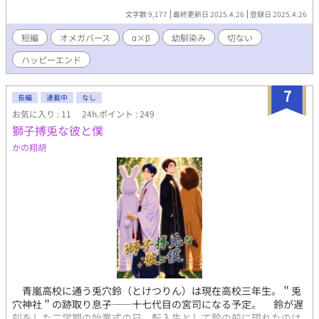
文字数 9,177
最終更新日 2025.4.26
登録日 2025.4.26
短編
オメガバース
α×β
幼馴染み
切ない
ハッピーエンド
7
長編
連載中
なし
お気に入り : 11
24h.ポイント : 249
獅子搏兎な彼と僕
かの翔胡
青嵐高校に通う兎穴鈴（とけつりん）は現在高校三年生。＂兎
穴神社＂の跡取り息子——十七代目の宮司になる予定。 鈴が遅
刻をした二学期の始業式の日。転入生として鈴の前に現れたのは