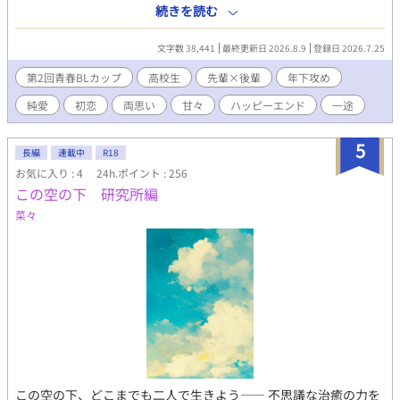
くした凪に同情し、その場で「俺が先輩のワンコになります」と
続きを読む
宣言。 ちょっとズレた出会いから始まった二人は、笑って、悩ん
で、時にはすれ違いながら、少しずつ互いを知っていく。 忠犬男
文字数 38,441
最終更新日 2026.8.9
登録日 2026.7.25
子×天然美人先輩。 ときどき笑えて、ときどき切なくて、たっぷ
り甘い。 大切な人と出会い、恋を知り、自分らしい未来を見つけ
第2回青春BLカップ
高校生
先輩×後輩
年下攻め
ていく、二人の青春BL。 毎日20時公開予定です。
純愛
初恋
両思い
甘々
ハッピーエンド
一途
5
長編
連載中
R18
お気に入り : 4
24h.ポイント : 256
この空の下 研究所編
菜々
この空の下、どこまでも二人で生きよう―― 不思議な治癒の力を