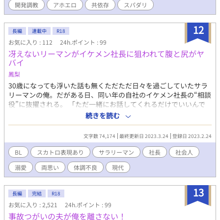
開発調教
アホエロ
共依存
スパダリ
12
長編
連載中
R18
お気に入り : 112
24h.ポイント : 99
冴えないリーマンがイケメン社長に狙われて腹と尻がヤ
バイ
鳳梨
30歳になっても浮いた話も無くただただ日々を過ごしていたサラ
リーマンの俺。だがある日、同い年の自社のイケメン社長の“相談
役”に抜擢される。 「ただ一緒にお話してくれるだけでいいんで
す。今度ご飯でもどうですか？」 これは楽な仕事だと思っていた
続きを読む
ら——ホテルに連れ込まれ腹を壊しているのにXXXすること
に！？ ※R18行為あり。直接描写がある話には【♡】を付けてい
文字数 74,174
最終更新日 2023.3.24
登録日 2023.2.24
ます。（マーク無しでも自慰まではある場合があります） ※スカ
トロ（大小）あり。予兆や我慢描写がある話には【☆】、直接描
BL
スカトロ表現あり
サラリーマン
社長
社会人
写がある話には【★】を付けています。 ※擬音、♡喘ぎ、汚喘ぎ
溺愛
両思い
体調不良
現代
等あります。苦手な方はご注意下さい。
13
長編
完結
R18
お気に入り : 2,521
24h.ポイント : 99
事故つがいの夫が俺を離さない！