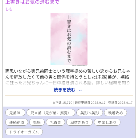
上書きはお気の済むまで
和姦、愛、恋、片思い、両思い、売買、身請け、小学生、大学
生、童顔、しょた、性癖、変態、特殊、男性向け、女性向け、同
しち
性愛、ハード、えっち、H、エッチ
両思いながら実兄弟同士という雁字搦めの苦しい恋からお兄ちゃ
んを解放したくて他の男と関係を持とうとした(未遂)弟が、嫉妬
に狂ったお兄ちゃんに一日中抱き潰される話。詳しい経緯を知り
たい方は前作
続きを読む
https://www.alphapolis.co.jp/novel/557561084/314995048
前々作
文字数 15,770
最終更新日 2025.9.17
登録日 2025.9.17
https://www.alphapolis.co.jp/novel/557561084/399986105 を
どうぞ。(これだけでも読めると思います)ほぼエロです。
兄弟BL
兄×弟（兄が弟に搦愛）
美形×美形
執着攻め
連続絶頂
嫉妬
乳首責
潮吹きあり
中出しあり
ドライオーガズム