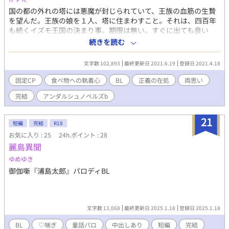
国の都の外れの塔には悪魔が封じられていて、王族の血筋の生贄
を望んだ。王族の娘を１人、塔に住まわすこと。それは、四百年
も続くイズモ王国の決まり事。期限は無い。すぐに出ても良い
し、ずっと住んでも良い。必ず一人、悪魔の話し相手がいれば。
続きを読む
時の王妃は娘を差し出すことを拒み、王の側妃が生んだ子を女装
させて塔へ放り込んだ。
文字数 102,893
最終更新日 2021.6.19
登録日 2021.4.18
固定CP
食べ物への執着心
BL
正義の在処
両思い
完結
アンダルシュノベルズb
21
短編
完結
R18
お気に入り : 25
24h.ポイント : 28
麗島異聞
ゆめゆき
御伽噺『浦島太郎』パロディBL
文字数 13,068
最終更新日 2025.1.18
登録日 2025.1.18
BL
♡喘ぎ
童話パロ
中出しあり
短編
完結