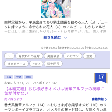
突然父親から、平民出身であり騎士団長を務める天人（α）デュー
クに嫁ぐように命令された花人（Ω）のアルビー。 しかしアルビ
ーには幼い頃に婚約したジルバートという相手がいる。 思わず反
論したものの、父親は正式に婚約をまだ発表していないことを利
続きを読む
用して、アルビーの代わりに弟のオリビアをジルバートと婚約さ
せると言い出した。 更に、ジルバートとオリビアが両思いだと知
文字数 60,462
最終更新日 2025.9.22
登録日 2024.12.25
ったアルビーは、悲しみに暮れて言葉が出なくなってしまう。 結
局、デュークに嫁ぐことになったアルビー。 初めは、口が悪く粗
BL
身代わりの花嫁
男爵令息
ハピエン
溺愛
暴な態度のデュークのことを怖がっていたアルビー。しかし、デ
オメガバース
α×Ω
騎士団長
ュークのストレートな優しさや言葉に段々と絆されていき、いつ
の間にか彼のことを好きになっていって─── 元平民出身で口は
悪いけど溺愛しまくり系騎士団長 × 自分に自信を持てない受け
17
長編
完結
R18
の焦れった可愛いラブラブなお話です 世界観統一のため αを『天
お気に入り : 1,129
24h.ポイント : 42
人』 Ωを『花人』 βを『常人』 と表記しています。 基本的には普
【本編完結】おじ様好きオメガは後輩アルファの視線に
通のオメガバースです よろしくお願いしますm(_ _)m
気が付かない
虎ノ威きよひ
書籍情報
番犬系後輩アルファ（24）×おじさま好き鈍感オメガ（26）のリ
ーマンボーイズラブコメ。 オメガ性の藤ヶ谷陸は、父親くらい年