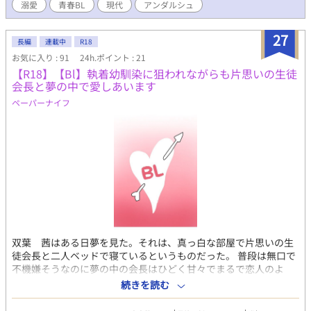
溺愛
青春BL
現代
アンダルシュ
る二階堂椿に周りもどんどん魅力されていき…… 椿の恋と友情の
1年間を追ったストーリーです。 .₊̣̇.ෆ˟̑*̑˚̑*̑˟̑ෆ.₊̣̇.ෆ˟̑*̑˚̑*̑˟̑ෆ.₊̣̇.ෆ˟̑*̑˚̑*̑˟̑ෆ.₊̣̇.ෆ
˟̑*̑˚̑*̑˟̑ෆ.₊̣̇ ※R-18バージョンはムーンライトノベルズさんに投稿して
27
長編
連載中
R18
います。アルファポリスは全年齢対象となっております。 ※お気
お気に入り : 91
24h.ポイント : 21
に入り登録、しおり、ありがとうございます！投稿の励みになり
【R18】【Bl】執着幼馴染に狙われながらも片思いの生徒
ます。 楽しんで頂けると幸いです(^^) 今後ともどうぞ宜しくお願
会長と夢の中で愛しあいます
いします♪ ※誤字脱字、見つけ次第コッソリ直しております。す
みません(T ^ T)
ペーパーナイフ
双葉 茜はある日夢を見た。それは、真っ白な部屋で片思いの生
徒会長と二人ベッドで寝ているというものだった。 普段は無口で
不機嫌そうなのに夢の中の会長はひどく甘々でまるで恋人のよ
う。 夢の中で両思いになってあんなことやそんなことをするけ
続きを読む
ど…。これって本当に夢なんだよね？！ そして現実では幼馴染の
ルカから告白されてしまう。 「俺じゃだめなの…？こうやって俺