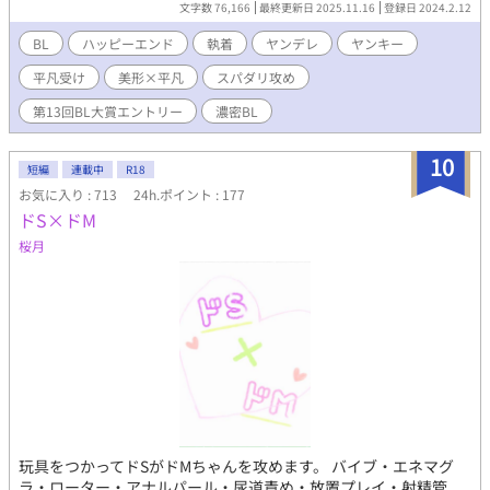
文字数 76,166
最終更新日 2025.11.16
登録日 2024.2.12
ブラブモードで振り回します♡ 超絶美形不良スパダリ✖️少し天然
平凡男子
BL
ハッピーエンド
執着
ヤンデレ
ヤンキー
平凡受け
美形×平凡
スパダリ攻め
第13回BL大賞エントリー
濃密BL
10
短編
連載中
R18
お気に入り : 713
24h.ポイント : 177
ドS×ドM
桜月
玩具をつかってドSがドMちゃんを攻めます。 バイブ・エネマグ
ラ・ローター・アナルパール・尿道責め・放置プレイ・射精管