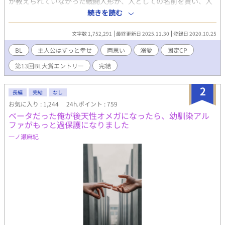
か教えられていなかった戦闘人形が、人としての名前を貰い、人
として扱われて、皇子と幸せに暮らすお話。 第13回BL大賞にて、
続きを読む
読者賞を受賞しました。たくさん読んでくださって応援してくだ
さり、本当にありがとうございます！ 性表現がある話には * マ
文字数 1,752,291
最終更新日 2025.11.30
登録日 2020.10.25
ークを付けています。苦手な方は飛ばしてください。
BL
主人公はずっと幸せ
両思い
溺愛
固定CP
第13回BL大賞エントリー
完結
2
長編
完結
なし
お気に入り : 1,244
24h.ポイント : 759
ベータだった俺が後天性オメガになったら、幼馴染アル
ファがもっと過保護になりました
一ノ瀬麻紀