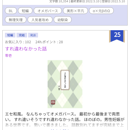
文字数 10,354
最終更新日 2022.5.10
登録日 2022.5.10
BL
短編
オメガバース
美形×平凡
α×元βのΩ
無理矢理
人気者攻め
幼馴染
25
短編
完結
R18
お気に入り : 102
24h.ポイント : 28
すれ違わなかった話
零壱
エセ和風。 なんちゃってオメガバース。 最初から最後まで両思
い。 すれ違いそうですれ違わなかった話。 ほのぼの。男性妊娠が
ある世界です。 勢いで書きました。 話数別れてますが完結まで上