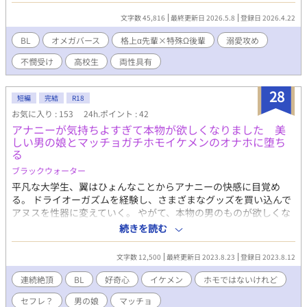
「怖がらせるつもりはない。鳴海に興味がある。それだけだ」 最
文字数 45,816
最終更新日 2026.5.8
登録日 2026.4.22
初はその格上オーラに気圧されていたが、友人や家族を大切にす
る、何故だかお菓子やパンを会う度にくれる上級生に戸惑いなが
BL
オメガバース
格上α先輩×特殊Ω後輩
溺愛攻め
らも打ち解けていく……。 ▲表紙は素材をお借りしています／あ
不憫受け
高校生
両性具有
ぐりりんこ様(pixiv:ID 1460801)▲
28
短編
完結
R18
お気に入り : 153
24h.ポイント : 42
アナニーが気持ちよすぎて本物が欲しくなりました 美
しい男の娘とマッチョガチホモイケメンのオナホに堕ち
る
ブラックウォーター
平凡な大学生、翼はひょんなことからアナニーの快感に目覚め
る。 ドライオーガズムを経験し、さまざまなグッズを買い込んで
アヌスを性器に変えていく。 やがて、本物の男のものが欲しくな
った翼は男の娘である友人圭に相談を持ちかける。 「試してみ
続きを読む
る？」誘惑に抗えず受け入れる。男のものを挿入される快感は、
アナニーの比ではない。やがて、学園でも人気のマッチョイケメ
文字数 12,500
最終更新日 2023.8.23
登録日 2023.8.12
ン薫も加わる。 れっきとした彼女がいる身でありながら、青年は
同性のオナホールに堕とされていく。 ※完結です。読んで頂いた
連続絶頂
BL
好奇心
イケメン
ホモではないけれど
皆様には、心よりお礼申し上げます。
セフレ？
男の娘
マッチョ