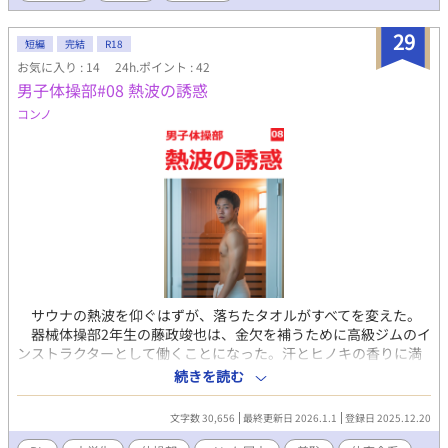
29
短編
完結
R18
お気に入り : 14
24h.ポイント : 42
男子体操部#08 熱波の誘惑
コンノ
サウナの熱波を仰ぐはずが、落ちたタオルがすべてを変えた。
器械体操部2年生の藤政竣也は、金欠を補うために高級ジムのイ
ンストラクターとして働くことになった。汗とヒノキの香りに満
ちたサウナ室で、客たちに熱波を送るロウリュウ中、腰のタオル
続きを読む
が滑り落ちる。全裸で股間を晒した瞬間、客たちの視線が一気に
集中した。慌てて拾おうとする藤政を、常連たちは笑いながら制
文字数 30,656
最終更新日 2026.1.1
登録日 2025.12.20
止する。「そのまま続けて」「みんな全裸だろ」「いい身体して