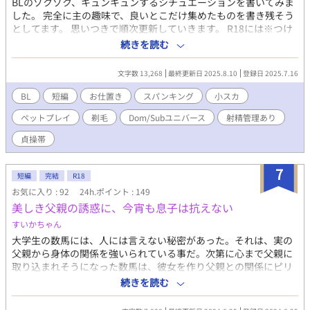
BLのゾクゾク、キュンキュンするシチュエーションを書いてみま
した。 完全に主の趣味で、良いとこだけ集めたものを書き残そう
としてます。 思いつきで順次更新していきます。 R18には※つけ
ます こういうの初なのでお手柔らかに〜…！ 《地雷避けに大まか
続きを読む
な要素書いておきます》 ☆ 2人の約束（穏やかDom×誘惑に弱い
Sub） 雄大×秋良 ［スパンキング］ ☆ ポンコツ犬の飼い主（敬
文字数 13,268
最終更新日 2025.8.10
登録日 2025.7.16
語攻め×元遊び人） 健×流星 ［ペットプレイ/小スカ/剃毛］ ☆ 籠
の中の雀（所有欲の強い溺愛攻め×恋愛初心者） 大和×雲雀 ［射
BL
短編
お仕置き
スパンキング
小スカ
精管理/貞操帯/快楽責め］
ペットプレイ
剃毛
Dom/Subユニバース
射精管理あり
貞操帯
7
短編
完結
R18
お気に入り : 92
24h.ポイント : 149
美しき父親の誘惑に、今宵も息子は抗えない
すいかちゃん
大学生の数馬には、人には言えない秘密があった。それは、実の
父親から身体の関係を強いられている事だ。次第に心まで父親に
取り込まれそうになった数馬は、彼女を作り父親との関係にピリ
オドを打とうとする。だが、父の誘惑は止まる事はなかった。 実
続きを読む
の親子による禁断の関係です。