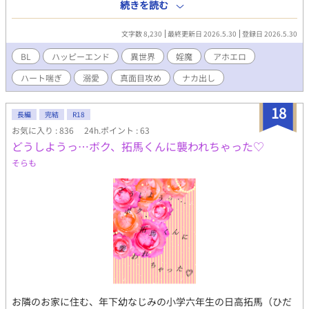
魔の出産について言及があるので、苦手な人はお気をつけくださ
続きを読む
いカーテンを隔てた日常の喧騒が、秘密の熱気を煽り立てる。イ
い。 ムーンライトノベルズにも掲載してます。
ンカレの夜から続く、学園祭の熱いマッサージ――それは、汗と
文字数 8,230
最終更新日 2026.5.30
登録日 2026.5.30
ローションの渦の中で、ノンケの限界を試す禁断の誘惑として、
佑司の胸をざわつかせていた。 （過激な描写を含むため、18歳以
BL
ハッピーエンド
異世界
婬魔
アホエロ
上の読者に限定） 【シリーズ第1作「男子体操部 深夜の団体戦」
の続編です。】
ハート喘ぎ
溺愛
真面目攻め
ナカ出し
18
長編
完結
R18
お気に入り : 836
24h.ポイント : 63
どうしようっ…ボク、拓馬くんに襲われちゃった♡
そらも
お隣のお家に住む、年下幼なじみの小学六年生の日高拓馬（ひだ