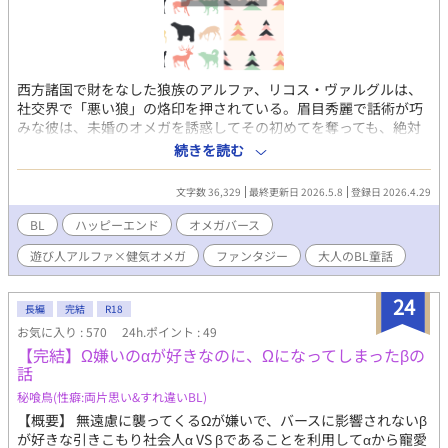
西方諸国で財をなした狼族のアルファ、リコス・ヴァルグルは、
社交界で「悪い狼」の烙印を押されている。眉目秀麗で話術が巧
みな彼は、未婚のオメガを誘惑してその初めてを奪っても、絶対
につがいのしるしである噛み痕を残さなかったからだ。ところが
続きを読む
どれだけ悪い狼と呼ばれても、裕福で魅力的なリコスに惹かれる
オメガは絶えることがなかった。 破産の危機に陥っていたマリウ
文字数 36,329
最終更新日 2026.5.8
登録日 2026.4.29
ス家の夫人は、そんなリコスにオメガの息子たち――ポルチェ、
アルバ、ノアリス――からひとりを嫁がせるために策略を試みる
BL
ハッピーエンド
オメガバース
が……。 「三匹のこぶた」を元ネタにした大人のBL童話です。深
遊び人アルファ×健気オメガ
ファンタジー
大人のBL童話
く考えずにお読みください。 オメガバース設定、遊び人アルファ
×健気オメガ ハッピーエンド
24
長編
完結
R18
お気に入り : 570
24h.ポイント : 49
【完結】Ω嫌いのαが好きなのに、Ωになってしまったβの
話
秘喰鳥(性癖:両片思い&すれ違いBL)
【概要】 無遠慮に襲ってくるΩが嫌いで、バースに影響されないβ
が好きな引きこもり社会人α VS βであることを利用してαから寵愛