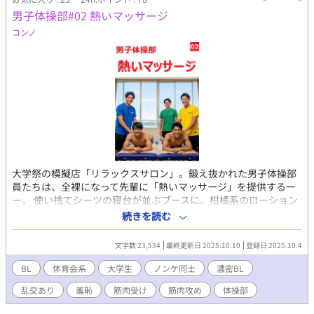
フレッドは嬉しそうに僕にキスをして押し倒して…… 待って待っ
男子体操部#02 熱いマッサージ
て！ これじゃあえっちなルートに行っちゃうよ！ 全12話、3万
字程度で完結しています。 えっちは10話から。 ※他サイトにも投
コンノ
稿予定。
大学祭の模擬店「リラックスサロン」。鍛え抜かれた男子体操部
員たちは、全裸になって先輩に「熱いマッサージ」を提供するー
ー。 使い捨てシーツの寝台が並ぶブースに、柑橘系のローション
の香りが漂い、陽光がカーテンの隙間から差し込む。3年生の真邊
続きを読む
佑司は、汗ばんだTシャツ姿で2年生の高瀬恒征や坂口太河たちと
の軽口に笑う。店内は客の男子学生たちで賑わうが、佑司のブー
文字数 23,534
最終更新日 2025.10.10
登録日 2025.10.4
スには客が来ない。そんな時、インカレを終えて引退した4年生、
韮川悠人と松谷貴晃が入店。懐かしい空気に部員たちの目が輝
BL
体育会系
大学生
ノンケ同士
濃密BL
く。韮川は佑司のブースへ、松谷は高瀬のブースへ。カーテンを
乱交あり
羞恥
筋肉受け
筋肉攻め
体操部
閉め、BGMのピアノが流れる中、リラクゼーションが始まる。佑
司の指が韮川の肩に沈むと、硬い筋肉の溝から汗の塩辛い匂いが