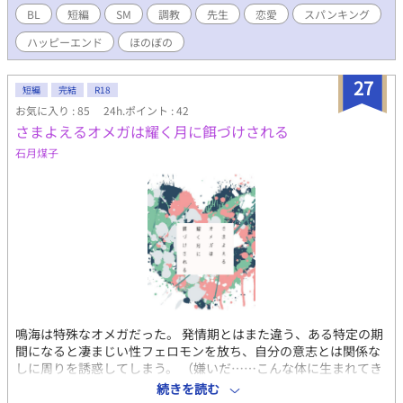
BL
短編
SM
調教
先生
恋愛
スパンキング
ハッピーエンド
ほのぼの
27
短編
完結
R18
お気に入り : 85
24h.ポイント : 42
さまよえるオメガは耀く月に餌づけされる
石月煤子
鳴海は特殊なオメガだった。 発情期とはまた違う、ある特定の期
間になると凄まじい性フェロモンを放ち、自分の意志とは関係な
しに周りを誘惑してしまう。 （嫌いだ……こんな体に生まれてき
たくなかった……） 異質な体に不安を抱えて生きてきた鳴海は、
続きを読む
進学先の高校で、学園トップのアルファと謳われる戒と出会う。