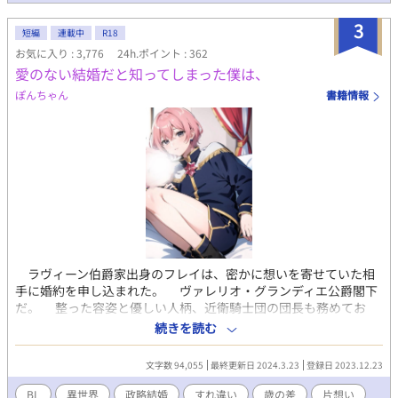
3
短編
連載中
R18
お気に入り : 3,776
24h.ポイント : 362
愛のない結婚だと知ってしまった僕は、
ぽんちゃん
書籍情報
ラヴィーン伯爵家出身のフレイは、密かに想いを寄せていた相
手に婚約を申し込まれた。 ヴァレリオ・グランディエ公爵閣下
だ。 整った容姿と優しい人柄、近衛騎士団の団長も務めてお
り、皆の憧れの的だった。 そして、フレイの両親の命の恩人で
続きを読む
もあった。 そんなヴァレリオとは、二回り年が離れており、絶
対に手の届かないはずの人だった。 だが、フレイはヴァレリオ
文字数 94,055
最終更新日 2024.3.23
登録日 2023.12.23
の婚約者に迎えられ、たくさんの贈り物をもらい、デートもし
た。 義父やグランディエ家に仕える誰しもに歓迎され、フレイ
BL
異世界
政略結婚
すれ違い
歳の差
片想い