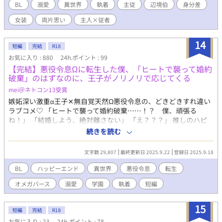
ら分かっていた」 「……はっ！？」 リュシアンは混乱したまま初
BL
溺愛
異世界
執着
主従
辺境伯
身分差
めてを奪われ、しかも夜が明けるまで何度も抱かれ続けた。 そし
女装
両片思い
主人×従者
てその翌日から、主人の様子が完全におかしくて――？ 無自覚執
着系の遊び人領主攻めと、毒舌だけど実は主人大好きな従者受
け。
14
短編
完結
R18
お気に入り : 880
24h.ポイント : 99
【完結】悪役令息Ωに転生した僕、「ヒートで襲って婚約
破棄」のはずなのに、王子がノリノリで応じてくる
mei＠ネトコン13受賞
嫉妬深い激重α王子✕無自覚天然Ω悪役令息の、どきどきすれ違い
ラブコメ♡ 「ヒートで襲って婚約破棄……！？ 僕、頑張る
ね！」 「結婚しよう、絶対離さない」 「え？？？」 推しのハピ
エンのために、主人公とくっつけようとしただけなのに！！ なぜ
続きを読む
か僕が押し倒されちゃってる！？ オメガバースBLゲームの世界に
転生した僕は、悪役令息Ωのアレン・ヴァーミリアだった。 ”推
文字数 29,807
最終更新日 2025.9.22
登録日 2025.9.18
し”の王子・フレッドを幸せにするために、ゲームの主人公・ニコ
ラとくっつけようと頑張っていた。 次第にフレッドは機嫌が悪く
BL
ハッピーエンド
異世界
悪役令息
転生
なって、監視も激しくなって、「俺以外と喋るな」って言われちゃ
オメガバース
溺愛
学園
執着
短編
って……。 ゲームのラストは「ヒートになったアレンがフレッド
に媚薬効果のある魔法をかけ、襲う」 だから、僕は全力で叶えよ
うとした。 フレッドは誘惑に打ち勝って、僕に婚約破棄を告げる
15
短編
完結
R18
ーーー ……ハズなのに。 「やっとアレンと番になれるんだな」
お気に入り : 23
24h.ポイント : 78