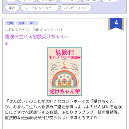
は幸せの絶頂にいた。 しかし、初夜を放置されてしまったフレ
家出
シークレットベビー
ハッピーエンド
イ。 翌日にフレイが馬乗りになって誘惑し、ようやく身も心も
ひとつになった。 順調に愛を育んでいた。 そう思っていたの
だが、半年後。 義父のとある発言により、ふたりは愛のない典
4
短編
完結
R18
型的な政略結婚だったことを知ってしまう。 ショックを受ける
お気に入り : 36
24h.ポイント : 347
フレイ。 そこにヴァレリオの元婚約者も現れて――！？ ヴァ
危険日生ハメ懇願受けちゃん♡
レリオには好きな人と結ばれてほしいと願うフレイは、身を引く
ことにしたのだが……。 美形のレジェンド（42） × 一途な
掌
可愛い系美青年（18） 女性も登場しますが、恋愛には発展しま
せん。 ※ R-18 ※はイチャイチャ回なので、苦手な方は飛ば
してくださって大丈夫です(`･ω･´)ゞ
「せんぱい」のことが大好きなカントボーイの「受けちゃん」
が、おまんこ生ハメを求めて避妊意識つよつよのせんぱいを危険
日にどすけべ誘惑♡するお話。ふたりはラブラブ。排卵受精等、
直接的な妊娠表現が飛び交うおばかあほえろです👋