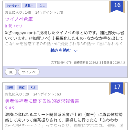
立ち上り、インカレの夜――旅館での罰ゲームがエスカレートし
16
ｼｮｰﾄｼｮｰﾄ
連載中
なし
た熱い記憶がフラッシュバックする。韮川の息が乱れ、「もっと
お気に入り : 148
24h.ポイント : 78
深く押せよ」と囁く。隣のブースから松谷の「んっ、そこいい
ツイノベ倉庫
よ」という声が漏れ、坂口のサポートが入る中、空気が熱を帯び
る。ローションのぬるぬるとした感触が肌を滑り、肩から背中、
加賀ユカリ
腰へ。短パンの裾を掠め、内ももの膨らみに触れると、韮川の体
X(@kagayukari)に投稿したツイノベのまとめです。補足部分は省
がビクッと反応。坂口の提案で「スペシャル前立腺ケア」が始ま
いています。(#加賀ノベ) ↓長編化したもの ･なかなか手を出して
り、全裸の韮川の太い陰茎が露わになる。佑司の指がアナルに沈
こないαを誘惑するΩの話 ･αに溺愛されるβの話→『番になれなく
み、前立腺を押す感触に、韮川の16cmの陰茎が脈打つ。「佑司、
ても』 ･騎士αが行方不明になったΩを探す話→『君が消えたあの
続きを読む
そこだ……ヤバいぞ」と喘ぎ、坂口の唇がそれを包む。隣のブー
日から』 ･欠陥Ωが使用済みマスクを落としたら、変態αにフェロ
スでも部内一の巨根の持ち主・高瀬の手技が松谷を刺激し、喘ぎ
モン値を実況されるようになった話→『変態αのフェロモン観測記
が重なる。順番待ちの客の声が廊下から聞こえる中、グチュグチ
文字数 494,079
最終更新日 2026.8.2
登録日 2026.4.5
録』
ュの水音がスリルを煽る。エスカレートは止まらず、全員が全裸
BL
ツイノベ
に。佑司の色白の体が陽光に晒され、12cmの陰茎が硬くなる中、
韮川の舌が佑司の乳首を這い、熱いキスが交わされる。15cmの上
反り陰茎の持ち主・坂口は、韮川の太マラを扱き、佑司をサポー
17
短編
完結
R18
トする。高瀬のブースから「恒征、ふざけんな……んっ、そ
お気に入り : 29
24h.ポイント : 63
こ！」という声が聞こえ、佑司の心は好奇心と羞恥でざわつく。
勇者候補者に関する性的欲求報告書
「男の体なのに……なんでこんなに疼くんだよ」。反対隣りのブ
ースから客の笑いが漏れる中、フェラチオの水音、アナルファッ
やまや
クの快感で漏れる喘ぎ声がBGMに混ざって部屋に響く。ノンケの
激務に追われるエリート綺麗系淫魔が上司（魔王）に勇者候補誘
佑司は、松谷の16cmの陰茎をフェラし、指で前立腺を刺激されな
惑して来いって無茶振りされて、誘惑しに行ったら「ふわわわ
がら、バージンアナルを3本の指でほぐされる。「先輩の指の動き
わ〜♡好き〜〜♡♡」ってなった話。適度にアホエロ。 最後、淫
でビクビク……恥ずかしいのに、チンポから汁が」。ブースの薄