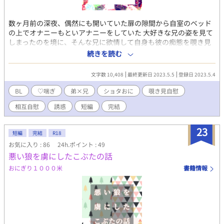
数ヶ月前の深夜、偶然にも開いていた扉の隙間から自室のベッド
の上でオナニーもといアナニーをしていた 大好きな兄の姿を見て
しまったのを境に、そんな兄に欲情して自身も彼の痴態を覗き見
ながら日常的にオナニーをするようになっちゃったエロガキ覗き
続きを読む
魔くんな小学６年生の弟くんと、 大好きな弟に欲情され自分を
『オカズ』に日夜オナニーをされていることに強い快感と激しい
文字数 10,408
最終更新日 2023.5.5
登録日 2023.5.4
喜びを覚え、だんだんと弟に見せつけるみたいな大胆誘惑オナニ
ーを積極的にするようになっちゃったどスケベなお兄ちゃんの兄
BL
♡喘ぎ
弟×兄
ショタおに
覗き見自慰
弟話♡ お兄ちゃんはすべてに気づきいやらしくも笑みをこぼして
相互自慰
誘惑
短編
完結
いますが、弟くんはお兄ちゃんにバレバレなのにはまったく気づ
いておりません笑♪ 見せっこオナニーをしているだけで実際の本
番行為はなく、且つ実の兄弟で小学生×大学生のショタおにモノ
23
短編
完結
R18
となっておりますので、読む際はどうぞご注意を！ あと作中でち
お気に入り : 86
24h.ポイント : 49
ゃんと出ていませんが、一応二人のお名前はこんな感じでござい
悪い狼を虜にしたこぶたの話
ます↓ 沢野知弦（さわのちづる）：現在大学１年生の十九歳 沢野
知榎（さわのちか） ：現在小学６年生の十一歳 ※ R-18エロ
おにぎり１０００米
書籍情報
もので、♡（ハート）喘ぎ満載です。 ※ 素敵な表紙は、pixiv小
説用フリー素材にて、『やまなし』様からお借りしました。あり
がとうございます！