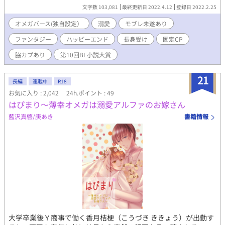
文字数 103,081
最終更新日 2022.4.12
登録日 2022.2.25
オメガバース(独自設定）
溺愛
モブレ未遂あり
ファンタジー
ハッピーエンド
長身受け
固定CP
脇カプあり
第10回BL小説大賞
21
長編
連載中
R18
お気に入り : 2,042
24h.ポイント : 49
はぴまり～薄幸オメガは溺愛アルファのお嫁さん
藍沢真啓/庚あき
書籍情報
大学卒業後Ｙ商事で働く香月桔梗（こうづき ききょう）が出勤す