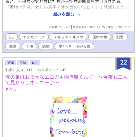
ると、不穏な空気と共に社長から突然の解雇を言い渡される。
「貴様は昨夜、わしの息子をオメガのフェロモンで誘惑しただろ
う！」と。 呆然とするまま会社を出た途端、突然の発情《ヒー
続きを読む
ト》に襲われる。パニックになった桔梗は徒歩での帰宅を決めた
ものの、途中でゲリラ豪雨に見舞われてしまう。 そこで偶然見つ
文字数 238,882
最終更新日 2021.11.25
登録日 2019.9.27
けたカフェ＆バー『ｌａ ｍａｉｓｏｎ』のオーナー寒川玲司
（さむかわ れいじ）に助けられたが彼はアルファで、桔梗の発情
BL
オメガバース
アルファ×オメガ
運命の番
溺愛
《ヒート》の影響を受け発情《ラット》してしまう。 そして、合
執着
同棲
結婚
第9回ＢＬ小説大賞
意のないまま桔梗に番の契約をしてしまい── 孤独に生きてきた
アルファとオメガの幸せになる為の物語。 壮絶な過去を持つ腹黒
アルファ×孤独に生きてきた薄幸オメガ ※オメガバースの設定を
22
短編
完結
R18
お借りしています。また、独自設定もありますので、苦手な方は
お気に入り : 111
24h.ポイント : 49
ご注意を。 また、Rシーンの回には＊を表示します。 また他サ
僕の弟はおませなエロガキ覗き魔くん♡ ～今夜も二人
イトでも公開中です。
で見せっこオ×ニー♪～
そらも