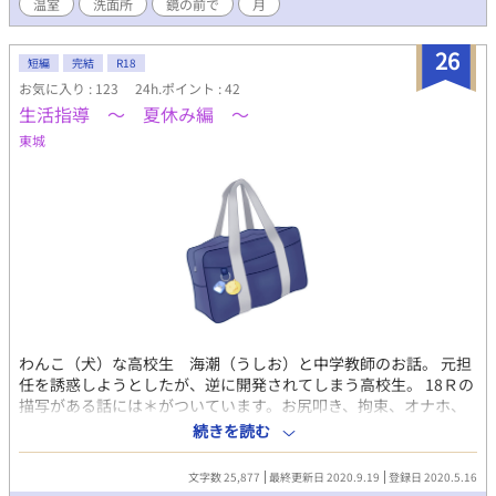
温室
洗面所
鏡の前で
月
ージュと親しいセシリアという少女の存在がユウトの心をざわつ
かせます。 愛される自信が持てないユウトを、セージュは洗面所
で…。 第五話「月夜の口づけ」 セレストア祭の夜。ユウトはある
26
短編
完結
R18
人物からセージュとの恋を反対され…という話です。
お気に入り : 123
24h.ポイント : 42
生活指導 ～ 夏休み編 ～
東城
わんこ（犬）な高校生 海潮（うしお）と中学教師のお話。 元担
任を誘惑しようとしたが、逆に開発されてしまう高校生。 18Ｒの
描写がある話には＊がついています。お尻叩き、拘束、オナホ、
本番などありですが、明るめの愛のある短編です。 後半になるほ
続きを読む
ど、１８Ｒの話が多くなります。 美形英語教師X先生大好き男子
高校生。
文字数 25,877
最終更新日 2020.9.19
登録日 2020.5.16