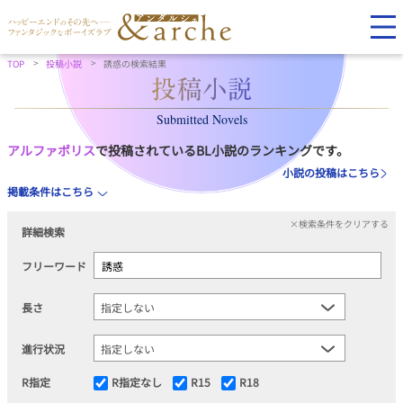
TOP
投稿小説
誘惑の検索結果
Submitted Novels
アルファポリス
で投稿されているBL小説のランキングです。
小説の投稿はこちら
掲載条件はこちら
×検索条件をクリアする
詳細検索
フリーワード
長さ
進行状況
R指定
R指定なし
R15
R18