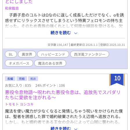
とにしました
和泉臨音
子爵子息のコルトはΩなのに逞しく成長しただけでなく、αを誘
惑せずにリラックスさせてしまうという特異フェロモンの持ち主
だった。そのため貴族の端くれとして何度か縁談を受けるも、欠
陥Ωとしてことごとく破談となる。そんなコルトを見初めたのは
続きを読む
幼い侯爵令息ファリシアンだった。 しかしファリシアンも成長
するとあっさりコルトと婚約を解消し「新しい嫁ぎ先を決めてお
文字数 156,147
最終更新日 2026.1.1
登録日 2025.10.31
いたよ」と笑顔で言う始末。次の嫁ぎ先と言われたランドリア辺
境伯家では門前払いを受け、ついにコルトの堪忍袋の緒が切れ
BL
異世界
ハッピーエンド
西洋風ファンタジー
た。 「こうなったら好きに生きてやる！」 決意を新たに辺境で
オメガバース
魔法のある世界
の生活を開始したコルトの前に現れたのはファリシアンに似た少
年だった。彼は自分が呪いで幼くなったランドリア辺境伯本人だ
と名乗り、コルトに「呪いを解いてほしい」と頼むのだった。
10
長編
完結
R18
子を産める者しか魔力が使えない世界で、出来損ないのΩが南の
お気に入り : 835
24h.ポイント : 106
英雄と呼ばれる呪われたαを助けて恋をする話。 ※ 本編完結済。
悪役令息物語～呪われた悪役令息は、追放先でスパダリ
不定期で番外編を更新します。
たちに愛欲を注がれる～
トモモト ヨシユキ
魔法を使い魔力が少なくなると発情しちゃう呪いをかけられた僕
は、聖者を誘惑した罪で婚約破棄されたうえ辺境へ追放される。
しかし、もと婚約者である王女の企みによって山賊に襲われる。
貞操の危機を救ってくれたのは、若き辺境伯だった。 虚弱体質の
続きを読む