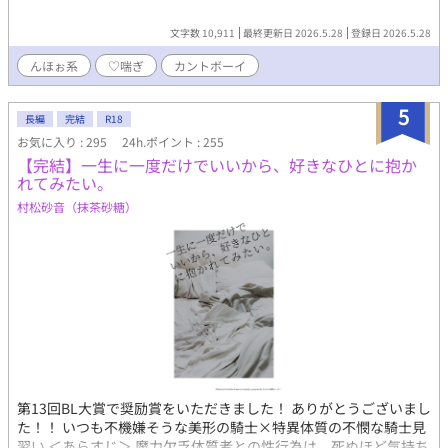
文字数 10,911
最終更新日 2026.5.28
登録日 2026.5.28
んほぉ系
♡喘ぎ
カントボーイ
5
長編
完結
R18
お気に入り : 295
24h.ポイント : 255
【完結】一生に一度だけでいいから、好きなひとに抱か
れてみたい。
村松砂音（抹茶砂糖）
第13回BL大賞で奨励賞をいただきました！ ありがとうございまし
た！！ いつも不機嫌そうな美形の騎士×特異体質の不憫な騎士見
習い ＜あらすじ＞ 魔力欠乏体質者との性行為は、死ぬほど気持ち