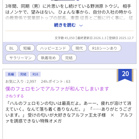
3年間、同期（男）に片思いをし続けている野洲原 トウジ。 相手
はノンケで、望みはない。 ひょんな事から、自分の入社の時から
の教育係で営業部トップの部長、東雲 征吾とご飯に行く事に。 征
吾の左手の薬指には、いつも銀色に光輝く指輪があり、部長のご
続きを読む
家族に申し訳なさでいっぱいになったが、高級焼肉という誘惑に
抗えず、2人で食事をする。 食事だけして、部長をすぐに帰すつ
文字数 45,050
最終更新日 2026.1.3
登録日 2025.12.7
もりだった。 が。 気付けば、部長の家で。 何が、どうして、こう
なった？？？ 愛を与えたい攻×愛に飢えた受 のお話です。
BL
短編
ハッピーエンド
現代
R18シーンあり
サラリーマン
執着攻め
完結
20
長編
完結
R18
お気に入り : 2,997
24h.ポイント : 63
僕のフェロモンでアルファが和んでしまいます
さねうずる
「ハルのフェロモンの匂いは最高だよ。あーー、疲れが溶けて消
えていく。なんて落ち着く香りなんだ。」 「……ありがとうござ
います。」 受けの匂いが大好きなアルファ王太子様 × アルフ
ァを誘惑できない特殊オメガ