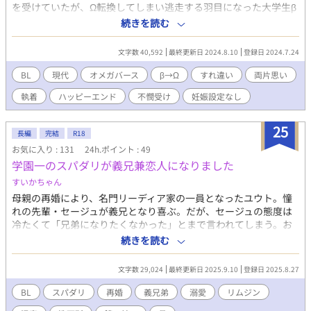
を受けていたが、Ω転換してしまい逃走する羽目になった大学生β
＼ファイ！／ ■作品傾向：ハピエン確約のすれ違い＆両片思い ■
続きを読む
性癖：現代オメガバースBL×友達以上、恋人未満×攻めからの逃
走 βであることを利用して好きな人に近づいていた受けが、Ωに転
文字数 40,592
最終更新日 2024.8.10
登録日 2024.7.24
換してしまい奔走する現代オメガバースBLです。 【詳しいあらす
じ】 Ωのフェロモンに当てられて発情期を引き起こし、苦しんで
BL
現代
オメガバース
β→Ω
すれ違い
両片思い
いたαである籠理を救ったβの狭間。 籠理に気に入られた彼は、並
執着
ハッピーエンド
不憫受け
妊娠設定なし
み居るΩを尻目に囲われて恋人のような日々を過ごす。 だがその
立場はαを誘惑しないβだから与えられていて、無条件に愛されて
いるわけではなかった。 それを自覚しているからこそ引き際を考
25
長編
完結
R18
えながら生きていたが、ある日βにはない発情期に襲われる。 αを
お気に入り : 131
24h.ポイント : 49
引き付ける発情期を引き起こしたことにより、狭間は自身がΩに
学園一のスパダリが義兄兼恋人になりました
なり始めていることを理解した。 幸い完全なΩには至ってはいな
かったが、Ω嫌いである籠理の側にはいられない。 狭間はβに戻る
すいかちゃん
為に奔走するが、やがて非合法な道へと足を踏み外していく
母親の再婚により、名門リーディア家の一員となったユウト。憧
――。
れの先輩・セージュが義兄となり喜ぶ。だが、セージュの態度は
冷たくて「兄弟になりたくなかった」とまで言われてしまう。お
まけに、そんなセージュの部屋で暮らす事になり…。 第二話「兄
続きを読む
と呼べない理由」 セージュがなぜユウトに冷たい態度をとるのか
がここで明かされます。 第三話「恋人として」は、9月1日(月)の
文字数 29,024
最終更新日 2025.9.10
登録日 2025.8.27
更新となります。 躊躇いながらもセージュの恋人になったユウ
ト。触れられたりキスされるとドキドキしてしまい…。 そして、
BL
スパダリ
再婚
義兄弟
溺愛
リムジン
セージュはユウトに恋をした日を回想します。 第四話「誘惑」 セ