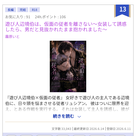
な声、どこか義弟に似た雰囲気――。 酔った勢いで弱みを曝け出
すと、「試してみます？」と誘われ、運命的な一夜を過ごす。何
13
長編
完結
R18
度も絶頂を迎え、28歳にして初めて童貞を捨てた――。 しかし翌
お気に入り : 91
24h.ポイント : 106
朝、シャワーから出てきたのは義弟の千景だった。 「兄さんが女
遊び人辺境伯は、仮面の従者を離さない～女装して誘惑
を抱けるようになるまで、僕が治してあげる」 女装した義弟の甘
したら、男だと見抜かれたまま抱かれました～
い誘惑に、伊織は抗えない。週に二回の密会、激しい夜、募る執
着――完璧を装ってきた男が、不完全な愛に溺れていく。 禁断の
霧原いと
関係の先に待つものは、破滅か、それとも――？
『遊び人辺境伯×仮面の従者』 女好きで遊び人の主人である辺境
伯に、日々頭を悩まさせる従者リュシアン。 彼はついに限界を迎
え、とある作戦を実行する。 それは女装して主人を誘惑し、彼が
盛り上がったところで「実は自分が男だ」とばらして痛い目にあ
続きを読む
わせるというもの。 計画はあれよあれよと順調に進み、リュシア
ンは主人にベッドへ連れ込まれる。 そこで、意気揚々と自分の性
文字数 33,043
最終更新日 2026.6.14
登録日 2026.6.11
別を暴露してみたのだが――。 「君が男だっていうのは、最初か