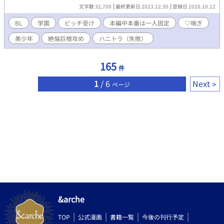
孔をぐちゅぐちゅになるまで犯されたーーい！」 ユーリの願いが
ます！】
文字数 32,700
最終更新日 2023.12.30
登録日 2020.10.12
叶う日は来るのだろうか？乞うご期待！ 見た目は超絶美少年な主
人公が、欲求不満な身体を持て余しつつ、選りすぐりのイケメン
BL
学園
ビッチ受け
本編中本番は一人固定
♡喘ぎ
をハニトラで誘惑しようと奮闘します！ （ビッチな彼には複数の
美少年
絶倫巨根攻め
ハニトラ（失敗）
ターゲットがいますが、本編中に本番があるのは一人のみです/番
外編予定あり） ※予告なしにR18表現が入ります。 ※表紙絵は
Twitterで遊んだ時のものです。今のところ本編で表紙の格好はし
165
件
ていません！笑
1
/ 6
Next
ページ
&arche
TOP
公式漫画
書籍一覧
今後の刊行予定