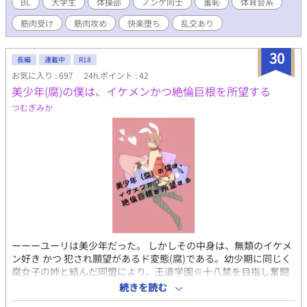
るな」羞恥で顔が熱くなるはずなのに、なぜか股間が疼き始め
BL
大学生
体操部
ノンケ同士
羞恥
体育会系
る。見られている。自分の陰茎が、客たちの前でゆっくりと硬く
筋肉受け
筋肉攻め
快楽堕ち
乱交あり
なっていくのを、藤政は止められなかった。それが、始まりだっ
た。 部活の先輩たちに開発された身体は、すでに男の快楽を知
っていた。しかし、これは違う。知らない男たちに、ただ見られ
30
長編
連載中
R18
るだけで、陰茎がビクビクと反応してしまう。タオルをわざと緩
お気に入り : 697
24h.ポイント : 42
く巻き、隙間から覗かせる。熱波を仰ぐたびに股間が揺れ、客た
美少年(腐)の僕は、イケメンかつ絶倫巨根を所望する
ちの視線が肌を焼くように熱い。浴場で脚を広げ、半勃起を晒す
のも習慣になった。「見て…俺のチンポ、もっと見て…」 そん
つむぎみか
なある日、湯船に現れたのは、春に卒業したばかりのOB・松谷貴
晃。憧れの先輩に、半勃起を晒したまま見つめられ、藤政の理性
は崩壊寸前。パーソナルトレーニングの予約が入り、窓際のスタ
ジオで松谷に犯される。向かいのオフィスビルから丸見えの場所
で、鏡に映る自分の淫らな姿を見ながら、藤政は初めてのケツイ
キに達した。さらに松谷は、韮川悠人を連れてサウナに現れる。
閉店間際のサウナ室で、藤政は先輩二人に挟まれ、客たちの視線
を浴びながら犯される。ガラス扉越しに覗く顔見知りの常連た
ち。「見て…俺の恥ずかしいところ、全部見て…イくところ、見
てほしい…」見られる悦びは、もう止められない。汗と精液にま
ーーーユーリは美少年だった。 しかしその中身は、無類のイケメ
みれ、藤政は陶酔の淵に落ちていく。体育会系ノンケ男子たち
ン好き かつ 犯され願望があるド変態(腐)である。幼少期に同じく
の、底なしの性欲と背徳の快楽。 第8弾は、サウナの熱気の中
腐女子の姉と結んだ同盟により、王道学園※十八禁を目指し奮闘
で最も過激に燃え上がる一作。 （過激な描写を含むため、18歳以
するものの、なかなか挿入まで至らない悶々とした日々を過ごし
上の読者に限定） 【「男子体操部シリーズ」の第8作です。これ
続きを読む
ていた。 「あーもうっ、はやくイケメンで絶倫の巨根に、お尻の
までの7作を先に読んでいただけると、なお一層お楽しみいただけ