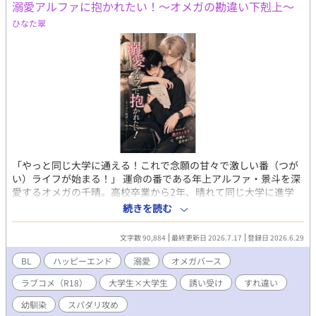
溺愛アルファに抱かれたい！～オメガの勘違い下剋上～
ひなた翠
「やっと同じ大学に通える！これで念願の甘々で激しい番（つが
い）ライフが始まる！」 運命の番である年上アルファ・景斗を深
愛するオメガの千晴。高校卒業から2年、晴れて同じ大学に進学
し、身も心も貪られる気満々だったのに……景斗の態度はまさか
続きを読む
の保護者モード！？ 合鍵をもらっても健全にお茶して終了。お泊
まりを企んでも「明日も早いでしょ」と強制送還。猫耳着ぐるみ
文字数 90,884
最終更新日 2026.7.17
登録日 2026.6.29
で誘惑しても「可愛い」と寝かしつけられる始末。 「なんで最後
までしてくれないの！？」 あの手この手で抱かれようと奮闘する
BL
ハッピーエンド
溺愛
オメガバース
千晴だが、景斗が手を出さないのには”激重な”理由があって
ラブコメ（R18）
大学生×大学生
誘い受け
すれ違い
――。 抱かれたいオメガの戦略に理性をバキバキに削りながら抵
抗する執着アルファのすれ違いラブコメディ！
幼馴染
スパダリ攻め