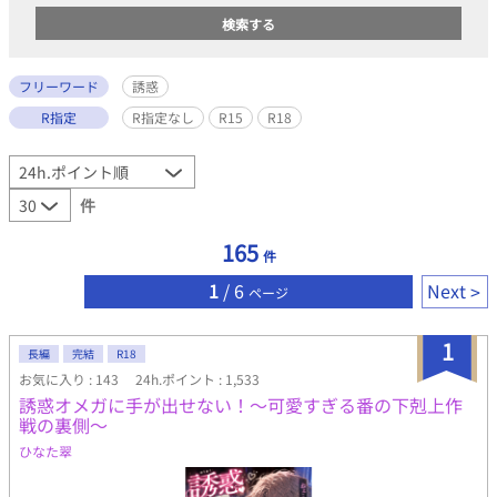
フリーワード
誘惑
R指定
R指定なし
R15
R18
件
165
件
1
/ 6
Next
ページ
1
長編
完結
R18
お気に入り : 143
24h.ポイント : 1,533
誘惑オメガに手が出せない！～可愛すぎる番の下剋上作
戦の裏側～
ひなた翠