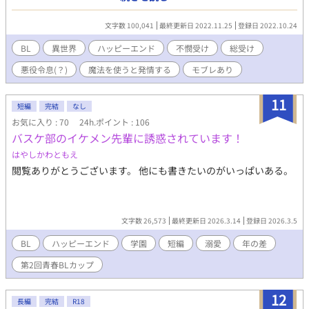
呪われた深窓の令息をめぐり対立する聖者と辺境伯。 そこに呪い
をかけた邪神も加わり恋の鞘当てが繰り広げられる？ エブリスタ
文字数 100,041
最終更新日 2022.11.25
登録日 2022.10.24
にも掲載しています。
BL
異世界
ハッピーエンド
不憫受け
総受け
悪役令息(？)
魔法を使うと発情する
モブレあり
11
短編
完結
なし
お気に入り : 70
24h.ポイント : 106
バスケ部のイケメン先輩に誘惑されています！
はやしかわともえ
閲覧ありがとうございます。 他にも書きたいのがいっぱいある。
文字数 26,573
最終更新日 2026.3.14
登録日 2026.3.5
BL
ハッピーエンド
学園
短編
溺愛
年の差
第2回青春BLカップ
12
長編
完結
R18