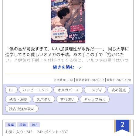
「僕の番が可愛すぎて、いい加減理性が限界だ――」 同じ大学に
進学してきた愛しいオメガの千晴。あの手この手で「抱かれた
い」と健気な下剋上を仕掛けてくる彼に、アルファの景斗はいつ
も涼しげな笑顔で「完璧な彼氏」を演じてみせる。 だがその裏側
続きを読む
では、千晴の無自覚な色気に理性をバキバキに削られ、毎週末血
を吐くような我慢と深夜の自己処理を繰り返していた！ 本当は今
文字数 81,918
最終更新日 2026.8.2
登録日 2026.7.20
すぐ貪り尽くしたいのに、過去の罪悪感からどうしても手が出せ
ない。そんな中、千晴が他のアルファに連れ去られそうになり、
BL
ハッピーエンド
オメガバース
コメディ
攻め視点
景斗の狂気的な独占欲が暴発して――！？ 可愛すぎる番の誘惑
執着・溺愛
スパダリ
すれ違い
ギャップ萌え
を、理性総動員で耐え抜くスパダリアルファの悶絶裏側視点、開
幕！ この物語は『溺愛アルファに抱かれたい！～オメガの勘違い
独占欲強め攻め
下剋上～』の景斗視点になります。
2
長編
完結
R18
お気に入り : 243
24h.ポイント : 837