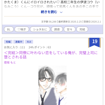
かたくま）くんにイロイロされたい♡ 高校二年生の伊波コウ（い
なみこう）くん…コウ兄が、頑張って拓馬くんをあの手この手で
誘惑しちゃうお話。 この高二男子、どうしようっ…とか微塵も思
続きを読む
っておりません（棒） 将来イケメン確実のスポーツ万能元気っこ
少年×自分は普通だと思ってるキレイめ中性的お兄さんの幼馴染
文字数 58,288
最終更新日 2020.2.25
登録日 2020.2.1
みカップリングです。 分類はショタ×おにモノになるので、ショ
タ攻めが苦手な方などいましたら、ご注意ください。 あんまりシ
BL
♡喘ぎ
ショタおに
誘惑
甘々
完結
ョタショタしくないかもだけど、どうぞ読んでやってくださいま
せ。 ※ R-18エロもので、♡（ハート）喘ぎ満載です。 ※ 素敵
19
な表紙は、pixiv小説用フリー素材にて、『やまなし』様からお借
短編
連載中
R18
りしました。ありがとうございます！ ※ 2020/02/15 最終話を
お気に入り : 111
24h.ポイント : 63
迎えました、ここまでコウ兄と拓馬くんの恋話にお付き合いくだ
＜完結＞同僚に叶わない恋をしている俺が、完璧上司に
さり本当にありがとうございました♪ 2020/02/16から、その
堕とされる話
後の二人の番外編・その１をスタートする予定であります♡
燈坂 もと
2020/02/25 番外編・その１も最終話を迎えました、ここまでお
読みくださり感謝感謝であります！