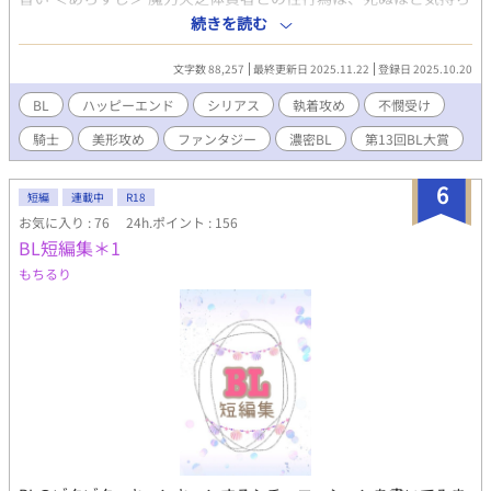
がいい。そんな噂が流れている「魔力欠乏体質」であるリュカ
続きを読む
は、父の命令で第二王子を誘惑するために見習い騎士として騎士
団に入る。 見習い騎士には、側仕えとして先輩騎士と宿舎で同室
文字数 88,257
最終更新日 2025.11.22
登録日 2025.10.20
となり、身の回りの世話をするという規則があり、リュカは隊長
を務めるアレックスの側仕えとなった。 いつも不機嫌そうな態度
BL
ハッピーエンド
シリアス
執着攻め
不憫受け
とちぐはぐなアレックスのやさしさに触れていくにつれて、アレ
騎士
美形攻め
ファンタジー
濃密BL
第13回BL大賞
ックスに惹かれていくリュカ。 ある日、リュカの前に第二王子の
ウィルフリッドが現れ、衝撃の事実を告げてきて……。 親のいい
なりで生きてきた不憫な青年が、恋をして、しあわせをもらう物
6
短編
連載中
R18
語。 ※性描写が多めの作品になっていますのでご注意ください。
お気に入り : 76
24h.ポイント : 156
└性描写が含まれる話のサブタイトルには※をつけています。 ※
BL短編集＊1
表紙は「かんたん表紙メーカー」さまで作成しました。
もちるり