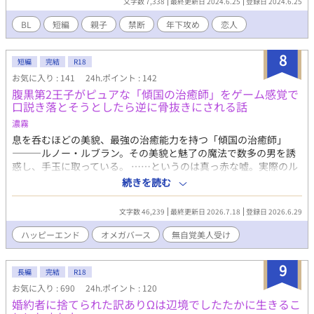
文字数 7,338
最終更新日 2024.6.25
登録日 2024.6.25
BL
短編
親子
禁断
年下攻め
恋人
8
短編
完結
R18
お気に入り : 141
24h.ポイント : 142
腹黒第2王子がピュアな「傾国の治癒師」をゲーム感覚で
口説き落とそうとしたら逆に骨抜きにされる話
濃霧
息を呑むほどの美貌、最強の治癒能力を持つ「傾国の治癒師」
―――ルノー・ルブラン。その美貌と魅了の魔法で数多の男を誘
惑し、手玉に取っている。 ……というのは真っ赤な嘘。実際のル
ノーは恋愛経験ゼロで、研究好きな一介の治癒師。ただし最強。
続きを読む
プレイボーイで有名な第2王子に目をつけられ、毎日のように口説
かれるけれど、ピュアで鈍感なルノーは気づくはずもなく。普通
文字数 46,239
最終更新日 2026.7.18
登録日 2026.6.29
に接すれば接するほど、第2王子のプライドに火をつけてしまう。
ハッピーエンド
オメガバース
無自覚美人受け
9
長編
完結
R18
お気に入り : 690
24h.ポイント : 120
婚約者に捨てられた訳ありΩは辺境でしたたかに生きるこ