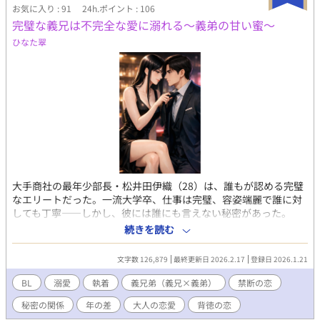
お気に入り : 91
24h.ポイント : 106
完璧な義兄は不完全な愛に溺れる～義弟の甘い蜜～
ひなた翠
大手商社の最年少部長・松井田伊織（28）は、誰もが認める完璧
なエリートだった。一流大学卒、仕事は完璧、容姿端麗で誰に対
しても丁寧――しかし、彼には誰にも言えない秘密があった。
「女性を抱けない」 今までの恋人とは、全て最後の段階で身体が
続きを読む
反応せず破局。特に1年交際した元カノ・綾との別れは辛かった。
医者からは「器質的問題なし、心因性勃起障害」と診断された
文字数 126,879
最終更新日 2026.2.17
登録日 2026.1.21
が、原因は不明。「このまま一生、誰も抱けないのか」という絶
望を抱えていた。 破局から三日後、職場の飲み会を断って一人で
BL
溺愛
執着
義兄弟（義兄×義弟）
禁断の恋
バーへ。隣の席に座った美女「ちか」に、生まれて初めて身体が
秘密の関係
年の差
大人の恋愛
背徳の恋
激しく反応した。胸元の大きく開いたワンピース、低くハスキー