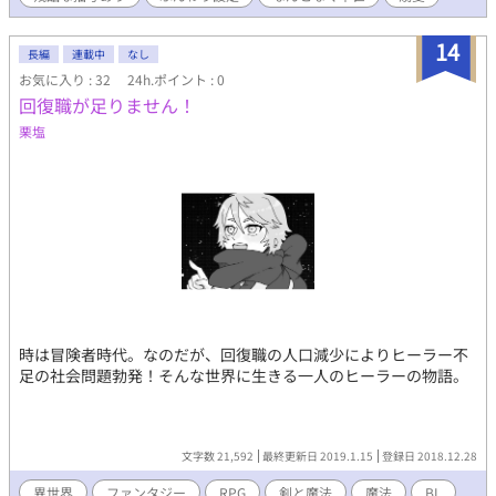
14
長編
連載中
なし
お気に入り : 32
24h.ポイント : 0
回復職が足りません！
栗塩
時は冒険者時代。なのだが、回復職の人口減少によりヒーラー不
足の社会問題勃発！そんな世界に生きる一人のヒーラーの物語。
文字数 21,592
最終更新日 2019.1.15
登録日 2018.12.28
異世界
ファンタジー
RPG
剣と魔法
魔法
BL