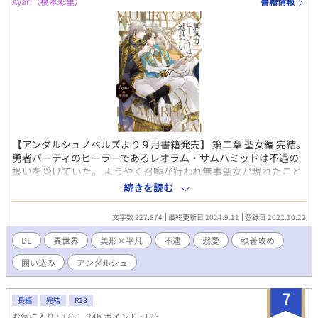
Ayari（橋本彩里）
書籍情報
【アンダルシュノベルズより９月書籍発売】 第二章 聖女編 完結。
勇者パーティのヒーラーであるレオラム・サムハミッドは不遇の
扱いを受けていた。 ようやく召喚が行われ無事聖女が現れたこと
で、己はお役目御免となり田舎に引きこもろうとしたら、今度は
続きを読む
第二王子が離してくれない。 勇者は勇者で絡んでくるし、聖女は
聖女でうるさい。 その上、「レオラム様。あなたがここから出て
文字数 227,874
最終更新日 2024.9.11
登録日 2022.10.22
行けばこの国が滅びますがよろしいんですか？」と脅してくる宰
相たち。 どうしてこうなった？？ 平凡ヒーラー、なぜか聖君と呼
BL
異世界
美形×平凡
不遇
溺愛
執着攻め
ばれる第二王子に執着されています。 ※第10回BL小説大賞奨励賞
囲い込み
アンダルシュ
いただきました。応援、お付き合いありがとうございます！ おか
げさまで書籍となります。 大幅に加筆し愛情込めて改稿しました
ので素敵なイラストとともに愛でていただけたら幸いです｡ﾟ(ﾟﾉ
7
長編
完結
R18
∀`*ﾟ)ﾟ｡ 第三章開始は秋と言ってましたが予定がずれ込み現在準
お気に入り : 326
24h.ポイント : 106