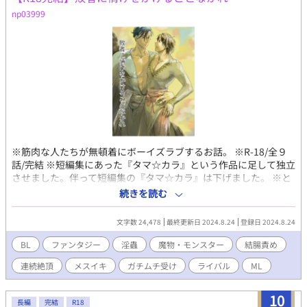
「おまえら、進化の方向おかしいだろ――！！！！」
np03999
※筋肉な人たちが無頓着にボーイズラブするお話。 ※R-18/全９
話/完結 ※短編集にあった『タマ☆カラ』という作品に足して独立
させました。伴って短編集の『タマ☆カラ』は下げました。 ※と
にかくエロだー！みたいなテンションで書いた記憶しかありませ
続きを読む
ん。 ※↑より少しクールダウンしたテンションで付け足したこと
もあり、短編集の時より多少エロ成分が薄まり、ストーリー成分
文字数 24,478
最終更新日 2024.8.24
登録日 2024.8.24
が足されました。 ※ 後日談をこちらにアップしました。
https://note.com/np_03999/n/n7dac80e377bf よろしくお願い
BL
ファンタジー
淫蟲
魔物・モンスター
結腸責め
します。 登場人物 パデュノ（受・主人公） 属性：ヒーラー系戦士
連続絶頂
メスイキ
ガチムチ受け
ライバル
ML
で回復早め。 過去にトラウマがあるちょっとだけ箱入りの戦士。
ペルシアンヌスにはノーテンキだと思われている。 キレイ系の見
た目をしているが、毎日鏡を見てるわけでもなく、自他共に顔の
10
長編
完結
R18