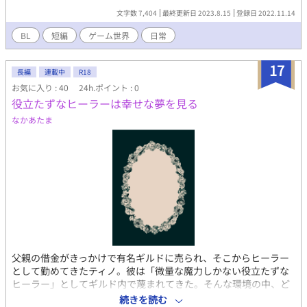
ぶりに読み返したらまた小ネタ書きたくなったので、たまに書き
文字数 7,404
最終更新日 2023.8.15
登録日 2022.11.14
散らし予定
BL
短編
ゲーム世界
日常
17
長編
連載中
R18
お気に入り : 40
24h.ポイント : 0
役立たずなヒーラーは幸せな夢を見る
なかあたま
父親の借金がきっかけで有名ギルドに売られ、そこからヒーラー
として勤めてきたティノ。彼は「微量な魔力しかない役立たずな
ヒーラー」としてギルド内で蔑まれてきた。そんな環境の中、ど
うにか捨てられないようにとヒーラーの仕事を全うし、雑務をこ
続きを読む