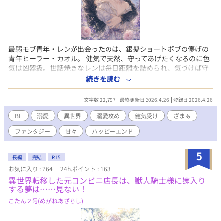
最弱モブ青年・レンが出会ったのは、銀髪ショートボブの儚げの
青年ヒーラー・カオル。 健気で天然、守ってあげたくなるのに色
気は凶器級。世話焼きなレンは毎日距離を詰められ、気づけば守
護欲MAXのスパダリ化。 星空の下での初キス、密着修行、両片想
続きを読む
いのすれ違い――。 だが現れた勇者は、カオルを侮辱し価値を否
定する。その瞬間、モブ攻めレンはブチ切れた。 「その言葉、取
文字数 22,797
最終更新日 2026.4.26
登録日 2026.4.26
り消せ」 これは、最弱攻めが愛する美人受けのために勇者をぶっ
飛ばし、溺愛覚醒する異世界BL。 ざまぁあり、甘々あり、最後は
BL
溺愛
異世界
溺愛攻め
健気受け
ざまぁ
てえてえのハッピーエンドです。 ※完全健全です。安心してお読
ファンタジー
甘々
ハッピーエンド
み頂けます。 ◾️ＡＩ活用 ・表紙（ＡＩイラスト） ・会話テンポの
調整と文章校正 ・タイトル案、概要案など ◾️各話リスト １ 召
喚された美青年 ２ 世話焼きモブ青年と健気ヒーラー ３ 密
5
長編
完結
R15
着イベント連発 ４ 星空の下、初めてのキス ５ 勇者一行、
お気に入り : 764
24h.ポイント : 163
来村 ６ モブ、勇者に喧嘩を売る ７ 絶望、それでも立て
異世界転移した元コンビニ店長は、獣人騎士様に嫁入り
８ 愛でぶっ倒す勇者戦 ９ お前しか見えてねえ １０ 手を
する夢は……見ない！
繋いで、世界へ
こたん２号(めがねあざらし)