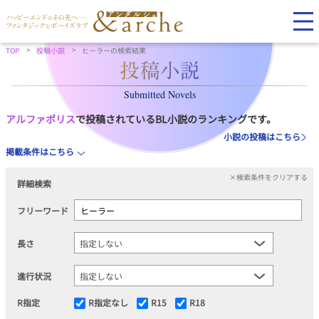
TOP
投稿小説
ヒーラーの検索結果
Submitted Novels
アルファポリス
で投稿されているBL小説のランキングです。
小説の投稿はこちら
掲載条件はこちら
×検索条件をクリアする
詳細検索
フリーワード
長さ
進行状況
R指定
R指定なし
R15
R18