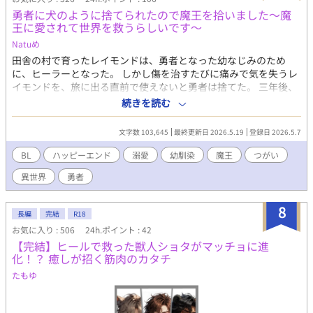
備中です。もうしらばくお待ちください。
勇者に犬のように捨てられたので魔王を拾いました〜魔
王に愛されて世界を救うらしいです〜
Natuめ
田舎の村で育ったレイモンドは、勇者となった幼なじみのため
に、ヒーラーとなった。 しかし傷を治すたびに痛みで気を失うレ
イモンドを、旅に出る直前で使えないと勇者は捨てた。 三年後、
勇者は聖女と共に魔王討伐を果たした。 ヒーラーをやめていたレ
続きを読む
イモンドは、村で傷だからの子犬を拾う。 傷を癒し愛情を込めて
お世話をしていたレイモンドだったが、ある日子犬はいなくなっ
文字数 103,645
最終更新日 2026.5.19
登録日 2026.5.7
てしまった。 後日王宮に呼ばれたレイモンドは、魔王が生きてい
たこと、その魔王が不可侵条約の条件にレイモンドを要求してき
BL
ハッピーエンド
溺愛
幼馴染
魔王
つがい
たことを知る。 世界を守るため生贄となるべく魔王の元へ向かっ
異世界
勇者
たレイモンドは、なぜか魔王と結婚することに。 なんと魔王はあ
の時拾った犬だったのだ。 魔王から溺愛されつつしあわせに過ご
していたレイモンドを、愚かにも勇者が助けにきてーー！？
8
長編
完結
R18
お気に入り : 506
24h.ポイント : 42
【完結】ヒールで救った獣人ショタがマッチョに進
化！？ 癒しが招く筋肉のカタチ
たもゆ