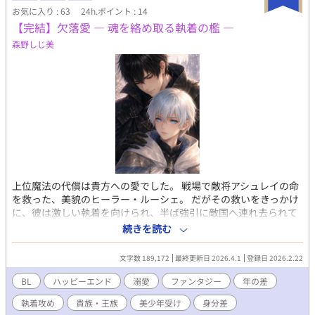
美醜に興味がない。強さが正義というタイプ。 ペルシアンヌス
お気に入り : 63
24h.ポイント : 14
（攻） 属性：チート戦士で性欲バカ。戦い以外はだいたい大雑把
【完結】欠落愛 ― 魂を絡め取る執着の檻 ―
で口も悪い。国外で戦士をしていたときはチート級の強さと口の
悪さが災いして敵も多かったが、ここでは結構大人しくしてい
森野しじ美
る。最初パデュノに話しかけられたときは、何かの罠かと思って
淫蟲を使ってセックスしていたが、ただのノーテンキだとわかっ
てからは、パデュノに合わせてセックスするように。見た目はも
ともと好みだったが、わがまま言われるのは嫌じゃないことに気
付いた。 あらすじ 魔物に村を襲われて母を亡くしたパデュノは、
あのときもっと強ければ母を守れたのにと、『強さ』に憧れを持
つ戦士。首都でトップクラスの戦士だったが、ペルシアンヌスが
首都に来てからは、その強さに憧れるようになった。意を決して
声をかけたら、「尻を貸せ」と言われて腹が立ち、勝負を挑んで
しまう。性欲バカのペルシアンヌスだが、強さも折り紙付き。負
上位魔法の代償は貴方への愛でした。 戦場で敵将アシュレイの命
けて『性欲処理』として抱かれてしまう。
を救った、美貌のヒーラー・ルーシェ。 だがその救いをきっかけ
に、彼は激しい執着を向けられ、半ば強引に敵国へ連れ去られて
しまう。 しかもルーシェは、魂で触れた相手に強く惹かれてしま
続きを読む
う特異な性質の持ち主だった。 露骨に欲し、力ずくで奪おうとす
るアシュレイ。 優しく選択を差し出しながら、静かに逃げ道を塞
文字数 189,172
最終更新日 2026.4.1
登録日 2026.2.22
いでいく王エルネスト。 対照的な二人の男に心も魂も揺さぶられ
るなか、ルーシェは次第に追い詰められていく。愛と魂の物語。
BL
ハッピーエンド
溺愛
ファンタジー
年の差
執着系スパダリ攻め×美少年ヒーラー受け 三角関係／後半シリア
執着攻め
貴族・王族
美少年受け
身分差
ス／R18／ハッピーエンド確約 ※メイン攻め以外との関係描写あ