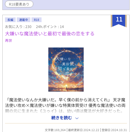
り／暴力描写あり スピンオフー100回フラれても、僕は王に恋を
R18要素あり
するー連載中です。
11
長編
連載中
R18
お気に入り : 230
24h.ポイント : 14
大嫌いな魔法使いと最初で最後の恋をする
再世
「魔法使いなんか大嫌いだ。早く僕の前から消えてくれ」 天才魔
法使い攻め×魔法使いが嫌いな特異体質受け 優秀な魔法使いの両
親の元に生まれた《ユゥイ》は、幼い頃は魔法が大好きだった。
だがユゥイの体には《魔力回路》が存在せず魔法を使うことがで
続きを読む
きない上、厄介なことに、魔力回路に溜まる《ケガレ》を浄化で
きる特異体質《ヒーラー》だった。 《ケガレ》に汚染された魔法
文字数 169,364
最終更新日 2024.12.22
登録日 2024.10.31