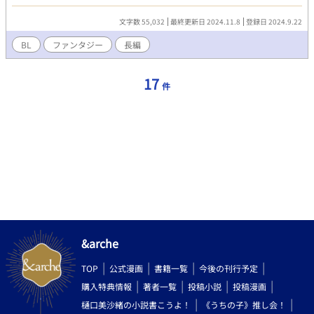
なし、それ以外の役目もこなしてきたティノ。 ある日、ティノは
疲労で雑務中に気を失ってしまう。そんな彼を助けたのはエッジ
文字数 55,032
最終更新日 2024.11.8
登録日 2024.9.22
レイと名乗る大男だった。ーーーー最初の方は不穏ですが後々に
甘々（当社比）になる予定です。表紙はヨシュケイ様（pixiv）か
BL
ファンタジー
長編
らお借りしました。
17
件
&arche
TOP
公式漫画
書籍一覧
今後の刊行予定
購入特典情報
著者一覧
投稿小説
投稿漫画
樋口美沙緒の小説書こうよ！
《うちの子》推し会！