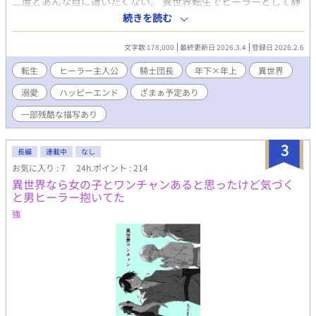
二度とあんな目に遭いたくない。 異世界転生でヒーラーとして静
かに生きるはずが、 助けた第五騎士団の団長様（超絶美形）にロ
続きを読む
ックオンされてしまう。 顔が良すぎてトラウマが発動、過呼吸寸
前……と思いきや、 彼の魔力は俺にだけ「優しく馴染む」とか言
文字数 178,000
最終更新日 2026.3.4
登録日 2026.2.6
われて、 氷のように冷たい騎士団長の心も体も、俺にだけは温か
い。 「嫌でなければ、このままで……」 守備範囲外のイケメン相
転生
ヒーラー主人公
騎士団長
年下×年上
異世界
手に、どうすればいいんだ……！？ 【顔面偏差値MAXの氷の騎士
溺愛
ハッピーエンド
ざまぁ予定あり
団長（年下）】×【イケメン苦手転生ヒーラー】 トラウマと向き
合う日々が、なぜか甘くて温かい日常に変わっていく―― イケメ
一部残酷な描写あり
ンに人生をかき回される転生ヒーラーファンタジー、ここに開
幕！ 団長＝not幼馴染。 ざまぁはあります。 Rは後半＊がつきま
3
す。 ムーンライトにも同時掲載中 基本毎日更新。最後まで書けま
長編
連載中
なし
したので完結確約です。全三章。 ※転載・AI取り込み禁止※
お気に入り : 7
24h.ポイント : 214
異世界なら女の子とワンチャンあると思ったけど気づく
と男ヒーラー抱いてた
強