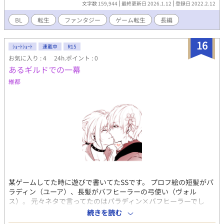
文字数 159,944
最終更新日 2026.1.12
登録日 2022.2.12
たのは、イケメン勢揃いの平均Lv90の最強パーティー！ 「ママが
何がなんでも守ります！！！」 どうやら、このゲーム世界では
BL
転生
ファンタジー
ゲーム転生
長編
〝前世〟が関係しているみたいで…？ 【*印→性描写あります、
苦手な人は見ないでね！】 ♡┈┈主より
16
┈┈♡┈┈┈♡┈┈┈┈♡ ⚠️数ヶ月放置もザラにある不定期更新
ｼｮｰﾄｼｮｰﾄ
連載中
R15
です💦 出し物程度に見て頂ければ幸いです(白目) 読んでくれたち
お気に入り : 4
24h.ポイント : 0
みが幸せならOKです！ ❗️万が一、誤字脱字等がありましたら、
あるギルドでの一幕
後々直すのでそっとしておいて下さい ネーミングセンスゴミクズ
維都
です、助けて！！
某ゲームしてた時に遊びで書いてたSSです。 プロフ絵の短髪がパ
ラディン（ユーア）、長髪がバフヒーラーの弓使い（ヴォル
ス）。 元々ネタで言ってたのはパラディン×バフヒーラーでし
た。 が、弓使い氏の中の人がリバって言い張るのでリバになりま
続きを読む
した……その時に書いたのが【逆転されました】でした。笑 久し