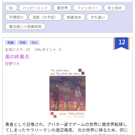
使いの末路である《厄災》が引き起こした大災害で両親を喪った
ことを切欠に魔法使いが嫌いになったユゥイは、特異体質である
BL
ハッピーエンド
異世界
ファンタジー
年上攻め
ことを隠しながら細々と生活を営んでいた。 そんなある日、ユゥ
不憫受け
溺愛（の予定）
執着攻め
すれ違い
イは夜の森で美しい男が倒れているのを見つけ、男が《ケガレ》
に酷く汚染された魔法使いであることを知りながらも、見捨てる
魔法使い×特異体質
ことができずに助けてしまう。 なんとその男は、冷酷無慈悲な天
才魔法使いと恐れられるこの国の第3皇子だった！ そうとは知ら
12
ず、《エリオ》と名乗る男と期間限定で《浄化》を行う契約を結
短編
完結
R18
んでしまったユゥイは、しだいに男と過ごす日々を悪くないと思
お気に入り : 29
24h.ポイント : 0
うようになる。 時を同じくして、彼らが住まう国家《エデルガ
風の終着点
ス》では奇妙な事件が起こり始めていてーー……。 ＊R-15以上の
匠野ワカ
表現には※ ＊感想、ブクマ、いいねなどいただけるととても励み
になります！
勇者として召喚され、アバター姿でゲームの世界に異世界転移し
てしまったサラリーマンの渡辺颯真。 元の世界に帰るため、同じ