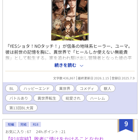
「YESショタ！NOタッチ！」が信条の地味系ヒーラー、ユーマ。
彼は前世の記憶を胸に、異世界で「ヒールしか使えない無能貴
族」として転生する。家を追われ駆け出し冒険者となった彼の平
凡なヒールの裏には、本人さえ知らない“壊れた心”と“穢れた
続きを読む
魂”を癒す真の魔法「ソウルリトリーバル」が隠されていた。 ​
そんなユーマの前に現れたのは、かつて森で助けた獣人ショタ
文字数 436,867
最終更新日 2026.1.15
登録日 2025.7.9
――のはずが、彼はユーマに執着する最強プラチナランクの冒険
者へと成長していた！ ​傷ついた獣人ショタを放っておけないユ
BL
ハッピーエンド
異世界
コメディ
獣人
ーマのお人好しな性格が、やがて保護した獣人ショタたちとの奇
バトルあり
異世界転生
総愛され
ハーレム
妙な共同生活へと発展。彼らとまったりスローライフを夢見るユ
ーマは、前世の知識を活かし「戦術家」としての才能も開花さ
第13回BL大賞
せ、冒険者ギルドで絆を深めていく。 ​しかし、ある朝目覚める
と、一緒のベッドで寝ていたはずの獣人ショタたちが、筋肉バキ
9
バキのイケメン獣人へと突然進化していて――！？ ​愛と筋肉の
短編
完結
R18
暴力に翻弄されるへっぽこ元貴族と、規格外の強さを誇る獣人た
お気に入り : 67
24h.ポイント : 21
ちによる、癒しとカオスが入り混じる異世界溺愛コメディ。 ​
【R18完結】敗者に情けをかけることなかれ