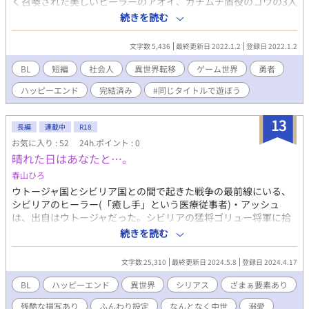
く召喚された美しいヒーラーのアオイ、ガチムチ盾役のゴウの3人
で力を合わせて魔王討伐の旅に出る。 そんな中、優しく美しいア
続きを読む
オイに恋をするがーー！？ 『#同じタイトルで遊ぼう』という企
画に寄稿したお話です。 イラストは佐藤みたお様、表紙デザイン
文字数 5,436
最終更新日 2022.1.2
登録日 2022.1.2
はNeCCo様。 全4話。完結済みです。 （女性は出てきますが、ち
ゃんとR18のBLです）
BL
短編
社会人
異世界転移
ゲーム世界
勇者
ハッピーエンド
完結済み
#同じタイトルで遊ぼう
13
長編
連載中
R18
お気に入り : 52
24h.ポイント : 0
晴れた日はあなたと…。
春山ひろ
ウトージャ国とシビリア国との間で起きた戦争の最前線にいる、
シビリアのヒーラー(「癒し手」という医療従事者)・アッシュ
は、出自はウトージャだった。シビリアの猛将ゴリュー将軍に拾
われて、敵国でヒーラーとして生きるアッシュのお話。受けの過
続きを読む
去が不憫ですが、未来は溺愛予定。元美形王子×不憫受け。他の
サイトにも投稿しています。ふんわり異世界設定。
文字数 25,310
最終更新日 2024.5.8
登録日 2024.4.17
BL
ハッピーエンド
異世界
シリアス
ざまぁ要素あり
残酷な描写あり
ふんわり設定
なんとなく中世
溺愛