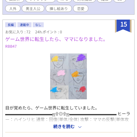
人外
男主人公
挿し絵あり
恋愛
15
長編
連載中
なし
お気に入り : 72
24h.ポイント : 0
ゲーム世界に転生したら、ママになりました。
RBB47
目が覚めたら、ゲーム世界に転生していました。
▬▬▬▬▬▬▬▬▬▬▬ஜ۩۞۩ஜ▬▬▬▬▬▬▬▬▬▬▬ ヒーラ
ー：ハインリヒ 通常：回復(単体/全体) 攻撃：ママの反撃(単体攻
撃) 奥義：ママのお守り(防御力up) スキル：ママのおっぱい
続きを読む
▬▬▬▬▬▬▬▬▬▬▬ஜ۩۞۩ஜ▬▬▬▬▬▬▬▬▬▬▬ えっ…
ママ……？！ 僕、男ですけど？！ ハインリヒを仲間に入れてくれ