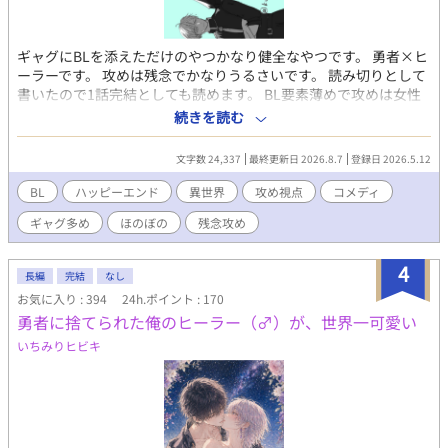
ギャグにBLを添えただけのやつかなり健全なやつです。 勇者×ヒ
ーラーです。 攻めは残念でかなりうるさいです。 読み切りとして
書いたので1話完結としても読めます。 BL要素薄めで攻めは女性
に塩対応どころか罵倒されまくりますので注意。エロありませ
続きを読む
ん。
文字数 24,337
最終更新日 2026.8.7
登録日 2026.5.12
BL
ハッピーエンド
異世界
攻め視点
コメディ
ギャグ多め
ほのぼの
残念攻め
4
長編
完結
なし
お気に入り : 394
24h.ポイント : 170
勇者に捨てられた俺のヒーラー（♂）が、世界一可愛い
いちみりヒビキ