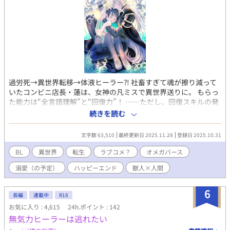
過労死→異世界転移→体液ヒーラー⁈ 社畜すぎて魂が擦り減って
いたコンビニ店長・蓮は、女神の凡ミスで異世界送りに。 もらっ
た能力は“全言語理解”と“回復力”！ ……ただし、回復スキルの発
動条件は「体液経由」です⁈ キスで癒す？ 舐めて治す？ そんなの
続きを読む
変態じゃん！ 出会ったのは、狼耳の超絶無骨な騎士・ロナルド
と、豹耳騎士・ルース。 最初は“保護対象”だったのに、気づけば
文字数 63,510
最終更新日 2025.11.28
登録日 2025.10.31
戦場の最前線⁈ 攻めも受けも騒がしい異世界で、蓮の安眠と尊厳
は守れるのか⁉ -------------------- ※現在同時掲載中の「捨てられ
BL
異世界
転生
ラブコメ？
オメガバース
Ω、癒しの異能で獣人将軍に囲われてます！？」の元ネタです。出
溺愛（の予定）
ハッピーエンド
獣人×人間
しちゃった！
6
長編
連載中
R18
お気に入り : 4,615
24h.ポイント : 142
無気力ヒーラーは逃れたい