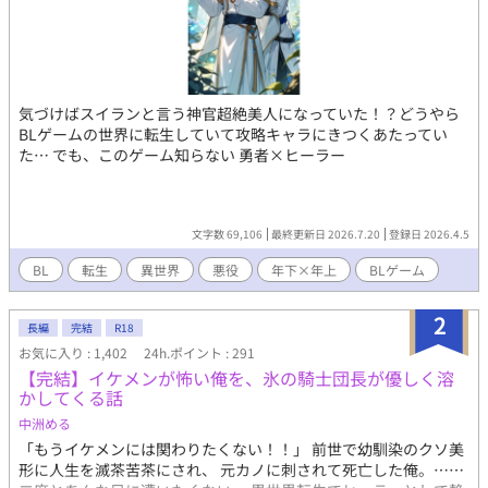
気づけばスイランと言う神官超絶美人になっていた！？どうやら
BLゲームの世界に転生していて攻略キャラにきつくあたってい
た… でも、このゲーム知らない 勇者×ヒーラー
文字数 69,106
最終更新日 2026.7.20
登録日 2026.4.5
BL
転生
異世界
悪役
年下×年上
BLゲーム
2
長編
完結
R18
お気に入り : 1,402
24h.ポイント : 291
【完結】イケメンが怖い俺を、氷の騎士団長が優しく溶
かしてくる話
中洲める
「もうイケメンには関わりたくない！！」 前世で幼馴染のクソ美
形に人生を滅茶苦茶にされ、 元カノに刺されて死亡した俺。……