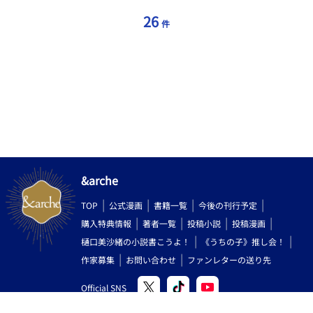
26
件
&arche
TOP
公式漫画
書籍一覧
今後の刊行予定
購入特典情報
著者一覧
投稿小説
投稿漫画
樋口美沙緒の小説書こうよ！
《うちの子》推し会！
作家募集
お問い合わせ
ファンレターの送り先
Official SNS