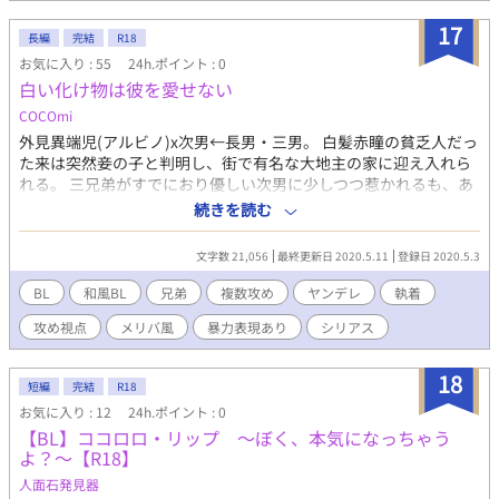
いですので…(^◇^;)
17
長編
完結
R18
お気に入り : 55
24h.ポイント : 0
白い化け物は彼を愛せない
COCOmi
外見異端児(アルビノ)x次男←長男・三男。 白髪赤瞳の貧乏人だっ
た来は突然妾の子と判明し、街で有名な大地主の家に迎え入れら
れる。 三兄弟がすでにおり優しい次男に少しつつ惹かれるも、あ
る事件をきっかけに地下へ長い間閉じ込められてしまう。来の次
続きを読む
男への想いは次第に憎しみと変化していき…。 次男を巡った深い
執着と愛。その行く末は。 ※攻めが暴力を振るわれたり監禁され
文字数 21,056
最終更新日 2020.5.11
登録日 2020.5.3
る場面があります。ただし性的な要素はありません。 ※攻め視点
で基本話が進みます。暗い展開が多いです。 完結はしていません
BL
和風BL
兄弟
複数攻め
ヤンデレ
執着
が、来の屋敷編までの掲載となります。続きはもしかしたら更新
攻め視点
メリバ風
暴力表現あり
シリアス
されるかもしれません。
18
短編
完結
R18
お気に入り : 12
24h.ポイント : 0
【BL】ココロロ・リップ 〜ぼく、本気になっちゃう
よ？～【R18】
人面石発見器