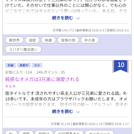
けていた。そのせいで仕事以外のことには関心がなく、でも心の
どこかでこれではダメだという思いは持っていた。 ある日、クラ
ウスに見合いの話が舞い込み兄たちは当然反対し父親と揉めた。
続きを読む
それがきっかけとなり、母親の提案で旅に出ることにした。店以
外の世界を見て感じれば見識が広がり、自分がなにを求めている
文字数 143,773
最終更新日 2026.4.9
登録日 2026.3.6
のか気がつくと、そう信じての旅が始まった。 でも、ひょんな出
会いからクラウスが考える「見識」とは違う方向へどんどん進ん
異世界
溺愛
執着
冒険の旅
年の差
でしまい………？
スパダリ魔法使い
10
長編
連載中
R18
お気に入り : 114
24h.ポイント : 35
鈍感なオメガは3兄弟に溺愛される
キルキ
仮タイトルです 流されやすい系主人公が三兄弟に愛される話。R-
18多いです。未成年の方はブラウザバックお願いたします。 オメ
ガバースの設定があります。 双子の兄の紘一（アルファ） 双子の
弟の蓮（アルファ） 双子の弟の和馬（ベータ） 主人公の春斗はオ
続きを読む
メガです。総受けです 長男と主人公が番関係にあります。主人公
が寝取られたり複数の人を好きになったりすることがあるかもし
文字数 35,130
最終更新日 2026.1.24
登録日 2026.1.17
れないです。悲壮感はあんまり無いのですが、苦手な方はご注意
ください。 NTR、無理矢理、淫語、快楽攻め、中出し、フェラ
BL
溺愛
総受け
NTR要素あり
オメガバース