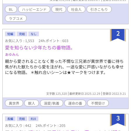
BL
ハッピーエンド
現代
社会人
引きこもり
ラブコメ
2
短編
完結
なし
お気に入り : 1,553
24h.ポイント : 603
愛を知らない少年たちの番物語。
あゆみん
親から愛されることなく育った不憫な三兄弟が異世界で番に待ち
焦がれた獣たちから愛を注がれ、一途な愛に戸惑いながらも幸せ
になる物語。 ＊触れ合いシーンは★マークをつけます。
文字数 125,320
最終更新日 2025.12.29
登録日 2022.9.21
異世界
獣人
溺愛/執着
運命の番
不憫受け
3
長編
完結
R18
お気に入り : 442
24h.ポイント : 205