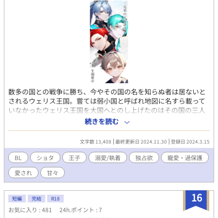
数多の国との戦争に勝ち、今やその国の名を知らぬ者は居ないと
されるウェリス王国。嘗ては弱小国と呼ばれ地図に名すら載って
いなかったウェリス王国を大国へとのし上げたのはその国の三人
の王子達。彼等はある戦争にて相手国の宝物庫に置かれた宝箱の
続きを読む
中から幼い少年リアンを発見する。 物腰柔らかな第一王子、冷静
沈着な第二王子、勇猛果敢な第三王子…三兄弟の王子達は今日も
文字数 13,408
最終更新日 2024.11.30
登録日 2024.3.15
今日とて可愛いリアン(宝)を溺愛中。 ※表紙はAIで描いたもので
す。キャラはだいたいこんな感じ、といった感じです
BL
ショタ
王子
溺愛/執着
独占欲
寵愛・過保護
愛され
甘々
16
短編
完結
R18
お気に入り : 481
24h.ポイント : 7