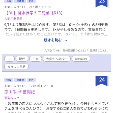
23
長編
連載中
R18
られると思っていたのだ。歓喜する魔界の中で、ブレイラは次代
お気に入り : 11
24h.ポイント : 0
の魔王を抱きながら一人困惑していた。 こうして魔界に大きな慶
【BL】緋水緑家の三兄弟【R18】
事があったが、その水面下では魔界や精霊界の都で謎の媚薬が出
回りだしていて……。 その頃、成長したイスラは魔界で暮らしな
人面石発見器
がらも勇者として人間界を旅するようになっていた。イスラは人
9/13より第3話をはじめます。 第3話は「01〜04＋EX」の5回更新
間界で勢力を広める謎の宗教組織を調べることになる。 そして三
です。5日間毎日更新します。 EXが少し長めなので、文章量的に
歳の冥王ゼロスはというと、剣の訓練をさぼりがちでいつもブレ
は1・2話よりは多くなると思います。 タイトルは「緋水緑家の三
イラがいる北離宮に遊びに行っていた。冥王というより甘えん坊
兄弟（ひすいろくけのさんきょうだい）」と読みます。 親の再婚
続きを読む
の三歳である。 人間界の妙な組織と魔界や精霊界に出回る媚薬。
で兄弟になった、三兄弟の話です。 長男と三男は実の兄弟なの
これらは無関係な物ではなく、やがてイスラやゼロスすら巻き込
で、「次男と長男」「次男と三男」みたいになります。 BLは初挑
んで四界を揺るがす騒乱になっていく――――。 ラストはハッピ
文字数 72,083
最終更新日 2022.9.17
登録日 2022.8.1
戦なので、いろいろと大目にみてください。 「R-18のBL」として
ーエンドです。 長編なので目安になるように目次も置いときま
書いてるので、濡れ場的なシーンはそこそこあります。 恋愛的な
BL
現代
日常
大学生＆高校生
ほのぼの
す。 プロローグ・私の星 第一章・次代の王 第二章・勇者と冥王の
要素は薄いです。男の子同士が仲良くしているみたいなのです。
ママは酒場で魔王様と…… 第三章・王を冠する世界 第四章・私の
なかよし兄弟
長編です。午後10時更新予定。
星 第五章・星屑を抱いて 第六章・世界に二人きり 第七章・勇者
の左腕奪還大作戦 第八章・悠久の系譜 第九章・二つの星の輝きを
24
第十章・開眼式典開幕 第十一章・人間の王 第十二章・次代を告げ
短編
連載中
R15
る暁を エピローグ・三兄弟のママは暁を魔王様と 表紙イラスト＠
お気に入り : 181
24h.ポイント : 0
阿部十四
恋するαの奮闘記
天海みつき
数年来の恋人につれなくされて怒り狂うαと、今日も今日とてパ
フェを食べるのんびりβ 溺愛するΩに愛人をあてがわれそうにな