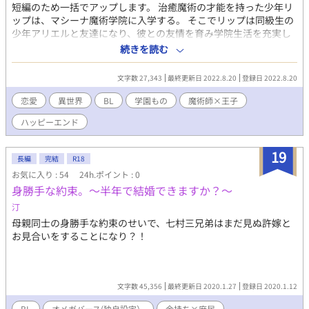
短編のため一括でアップします。 治癒魔術の才能を持った少年リ
ップは、マシーナ魔術学院に入学する。 そこでリップは同級生の
少年アリエルと友達になり、彼との友情を育み学院生活を充実し
たものにできればよかったのだが、リップがアリエルに抱いたの
続きを読む
は恋心だった。 同性の友人に恋をしている。その想いを隠して学
院生活を送るリップだったが……。 ［04］［05］［06］にR18な
文字数 27,343
最終更新日 2022.8.20
登録日 2022.8.20
シーンがあります。 ［EX］は王子の監視役女騎士視点。バッドエ
ンドなので、その点ご了承ください。 主人公たちはハピエンの
恋愛
異世界
BL
学園もの
魔術師×王子
ままです。 ※連載中の【BL・18R】「緋水緑家の三兄弟」もよか
ハッピーエンド
ったら読んでみてください。
19
長編
完結
R18
お気に入り : 54
24h.ポイント : 0
身勝手な約束。〜半年で結婚できますか？〜
汀
母親同士の身勝手な約束のせいで、七村三兄弟はまだ見ぬ許嫁と
お見合いをすることになり？！
文字数 45,356
最終更新日 2020.1.27
登録日 2020.1.12
BL
オメガバース(独自設定）
金持ち×庶民