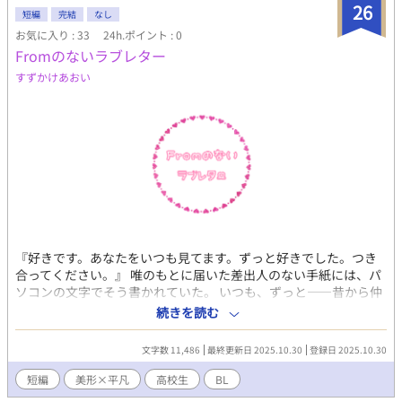
26
幸いです🙇
短編
完結
なし
お気に入り : 33
24h.ポイント : 0
Fromのないラブレター
すずかけあおい
『好きです。あなたをいつも見てます。ずっと好きでした。つき
合ってください。』 唯のもとに届いた差出人のない手紙には、パ
ソコンの文字でそう書かれていた。 いつも、ずっと――昔から仲
がよくて近しい人で思い当たるのは、隣家に住む幼馴染の三兄
続きを読む
弟。 まさか、三兄弟の誰かからのラブレター！？ ＊外部サイトで
も同作品を投稿しています。
文字数 11,486
最終更新日 2025.10.30
登録日 2025.10.30
短編
美形×平凡
高校生
BL