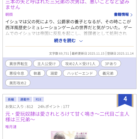
三本の矢と呼ばれた三兄弟の次男は、悪いことなど望み
ません
朝顔
書籍情報
イシュマは父の死により、公爵家の養子となるが、その時ここが
西洋風歴史シミュレーションゲームの世界だと気がついた。 ゲー
ムでのイシュマは帝国に反乱を起こし、首謀者として処刑され
る。イシュマは平穏な暮らしを望み、死の運命から逃れようとす
続きを読む
る。ゲームとは違い、義兄のブルーノ義弟のユルビーと仲良くな
ったが、養父である公爵の死をきっかけに、彼らとの関係が変わ
文字数 69,751
最終更新日 2025.11.15
登録日 2025.11.14
り始める。 怪しげな記者の接近、反乱に関わる黒幕の登場。迫り
くる運命の矢から逃れ、生き延びることができるのか。そして、
異世界転生
主人公受け
攻め2人×受け1人
3Pあり
イシュマが包まれる愛の形とは……。 全四話で完結済み 番外編あ
悪役令息
執着
溺愛
ハッピーエンド
義兄弟
り
美形攻め2
4
長編
連載中
R18
お気に入り : 812
24h.ポイント : 177
元・愛玩奴隷は愛されとろけて甘く鳴き～二代目ご主人
様は三兄弟～
唯月漣