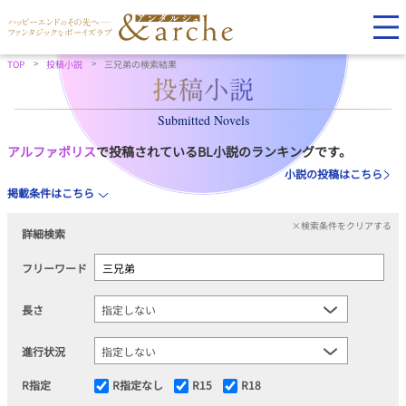
TOP
投稿小説
三兄弟の検索結果
Submitted Novels
アルファポリス
で投稿されているBL小説のランキングです。
小説の投稿はこちら
掲載条件はこちら
×検索条件をクリアする
詳細検索
フリーワード
長さ
進行状況
R指定
R指定なし
R15
R18