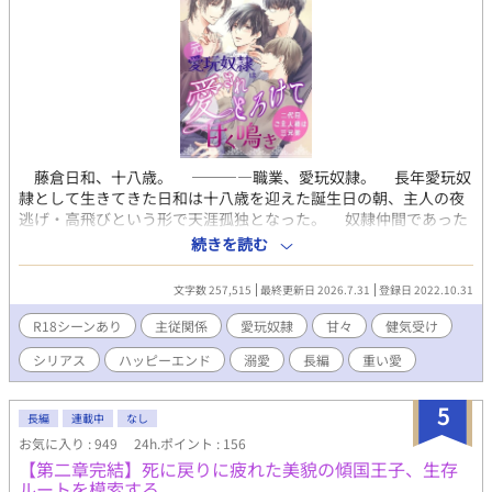
藤倉日和、十八歳。 ――――職業、愛玩奴隷。 長年愛玩奴
隷として生きてきた日和は十八歳を迎えた誕生日の朝、主人の夜
逃げ・高飛びという形で天涯孤独となった。 奴隷仲間であった
幼い他の少年たちは、保護という形で児童養護施設に引き取られ
続きを読む
ることに。 だが唯一成人していた日和だけが、生きる術も持た
ぬままその身一つで屋敷から放り出されそうになる。 そんな
文字数 257,515
最終更新日 2026.7.31
登録日 2022.10.31
中、日和の様子を見かねた男……樫原が、自らの主人へ日和を引
き会わせてくれることに。 彼の主人は東條院グループ御曹司で
R18シーンあり
主従関係
愛玩奴隷
甘々
健気受け
ある三兄弟であった。 三人の御主人様の相手を一人でするだな
シリアス
ハッピーエンド
溺愛
長編
重い愛
んて、さぞ大変なことに……と思いきや、奴隷なのに衣食住はも
ちろん、社会保障やら福利厚生までが充実しているという。 愛
玩奴隷としての仕事に従事した日は深夜割増付きの特別手当が出
5
長編
連載中
なし
るというから驚きだ。 「キミをその金額で一年間契約社員として
お気に入り : 949
24h.ポイント : 156
雇う。その代わり、キミはこの屋敷で働きながら、まずは社会の
【第二章完結】死に戻りに疲れた美貌の傾国王子、生存
ことを学びなさい」 こうして日和は、新たな家・東條院家で、
ルートを模索する
愛玩奴隷として新たな日々を迎えることになる。 だが愛玩奴隷