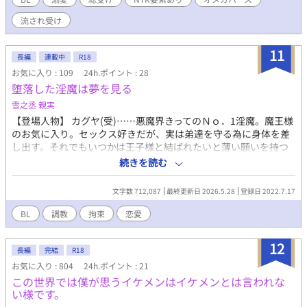
などなど。 ハピエン予定です。
流され受け
11
長編
連載中
R18
お気に入り : 109
24h.ポイント : 28
堕落した淫魔は夢を見る
雪之丞 親実
【登場人物】 カグヤ(受)……悪魔界きってのＮｏ．1淫魔。魔王様
のお気に入り。セックス好きだが、実は弟達を守る為に身体を差
し出す。それでもいつかは王子様と結ばれたいと薄い願いを持つ
ドM。 ルシカ(受)……悪魔界きっての美人淫魔。セックスは嫌いだ
続きを読む
が、兄カグヤと弟を守る為に身体を差し出す。お人好しだが一
途。 ヨゾラ(受)……悪魔界きっての期待の新人。だがまだ、童貞
文字数 712,087
最終更新日 2026.5.28
登録日 2022.7.17
で処女。兄カグヤとルシカにはちゃんと好きな人と結ばれて欲し
いと願う優しい弟。まだ、淫魔としての研修中の為、何事も拳で
BL
調教
拘束
恋愛
解決する。 千皇(攻)……ホストクラブ『G』の若きオーナー。無
表情でかなりのイケメン。女には苦労はしないが、自分から食い
12
つく事はなく、チヤホヤされるのは嫌い。実はかなりのドS。 楼
長編
完結
R18
依(攻)……親は芸能事務所社長の大学生で、千皇の高校の後輩。
お気に入り : 804
24h.ポイント : 21
芸能人ではないが、エキストラやスタントでたまにメディアに出
この世界では僕が思うイケメンはイケメンとは言われな
ることもある。 真幸(攻)……関西出身の高校生。訳あって、姉と
い様です。
二人暮し。お陰でオカン並の生活スキルを持っている。居酒屋で