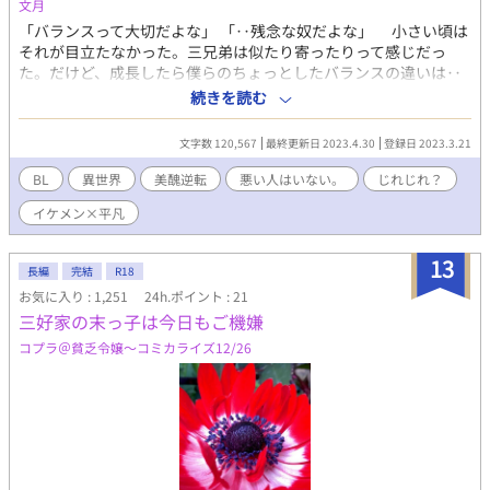
文月
バイトをしながら、姉を支える心優しき少年。 魔王様(攻)……そ
「バランスって大切だよな」 「‥残念な奴だよな」 小さい頃は
の名の通り、魔界の王様。カグヤを独り占めしたくて、いろいろ
それが目立たなかった。三兄弟は似たり寄ったりって感じだっ
仕掛ける。 and more？ 【プレイ内容】 ・拘束・媚薬・玩具・ス
た。だけど、成長したら僕らのちょっとしたバランスの違いは‥
ワッピング・フェラ・イラマチオ・複数人・大小スカ・二輪刺・
美醜を分けるほど大きいものになっていた。 イケメンと言われ
着衣・結腸攻・中出し・自慰・尿道攻・無理矢理・メスイキ・潮
続きを読む
る兄たちと同じパーツを持っている。 だけど、それがバランス
吹き・兄‪✕‬弟…etc..... ※18禁、カグヤが主に頑張ります。 【内
よく配置された兄たちとは違い「どうも不快な気持ちになる」バ
容】 下級悪魔で淫魔のカグヤ達兄弟は、悪魔をも魅了する美貌を
文字数 120,567
最終更新日 2023.4.30
登録日 2023.3.21
ランスでそれが配置された僕。 そのせいで僕は「三兄弟の残念
持っている。 長男カグヤは、セックス自体は嫌いではないし、そ
な弟」と言われ続けて来た。 僕は兄たちとは違う。 それは僕
れが仕事と割り切れているのだが、下界に降りた時に一時千皇に
BL
異世界
美醜逆転
悪い人はいない。
じれじれ？
だって‥鏡を見る度に自覚している。 三人に分け隔てなく接し
拾われヒトメボレした。 しかし、誘ってもセックスまでには至ら
イケメン×平凡
ようとしてくれている母からも、‥だけどふとした折に「それ」
なかった。 淫魔が人間一人に肩入れするのを見た魔王様は、弟の
を感じる。そして、優しい母はそれに自己嫌悪感を感じてい
ルシカを開花直前で姦わした。 それを知ったカグヤは、魔王の許
る‥。そのことが僕を更に落ち込ませる。 そんな僕がある日飛
しを乞う為愛人契約をし、弟達二人分の精の提供を約束してしま
13
長編
完結
R18
ばされた異世界は‥ どうも、美意識が僕の生きて来た世界と
った。 罪悪感からルシカも淫魔として目覚め、その下の弟ヨゾラ
お気に入り : 1,251
24h.ポイント : 21
は違う様で‥？ 自分の趣味全開な、美醜逆転を書いてみたい
はその二人の行動に嫌気と疑問を持つ。 『精が生きる糧なら、一
三好家の末っ子は今日もご機嫌
なと思い挑戦してみました！ ※ 娼館やら身請けが普通だっ
人に絞ったっていいじゃん』 四苦八苦しながら、何とか下界に降
たり‥とこの異世界の倫理観はちょっと現在社会の公序良俗に反
りた三兄弟は無事王子様を見つける事が出来るのか？ かなりの駄
コプラ＠貧乏令嬢〜コミカライズ12/26
してる感があるので、苦手な人は読まないことをお勧めしま
文です。
す‥。 ※ エロもしくは、微エロ表現のある分には、タイトル
に☆をつけます。ご注意ください。