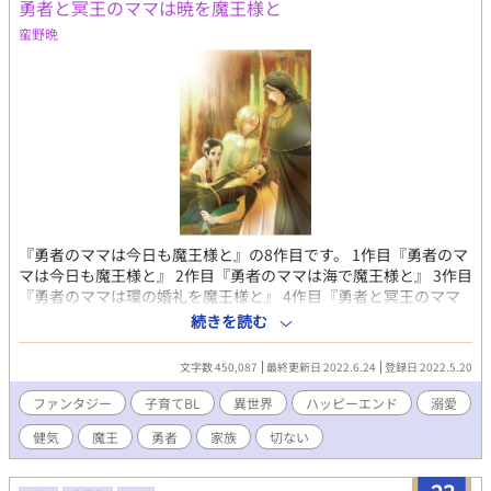
勇者と冥王のママは暁を魔王様と
藍の気持ちは嬉しい、けれど心に芽生え少しずつ大きくなるソレ
を認めるのは怖かった。 そんな和くんの気持ちを知らない藍ちゃ
蛮野晩
んは高校３年間で和くんを絶対に振り向かせることに全力をかけ
る事を和くんだけは知らなかった。
『勇者のママは今日も魔王様と』の8作目です。 1作目『勇者のマ
マは今日も魔王様と』 2作目『勇者のママは海で魔王様と』 3作目
『勇者のママは環の婚礼を魔王様と』 4作目『勇者と冥王のママ
は今日から魔王様と』 5作目『勇者と冥王のママは創世を魔王様
続きを読む
と』 6作目『勇者と冥王のママは創世を魔王様と【番外編】』 7作
目『勇者と冥王のママは二年後も魔王様と』 上記6作も公開中で
文字数 450,087
最終更新日 2022.6.24
登録日 2022.5.20
す。 【勇者と冥王のママは暁（あかつき）を魔王様と・あらす
じ】 魔界に待望の世継ぎが誕生した。その名はクロード。 次代の
ファンタジー
子育てBL
異世界
ハッピーエンド
溺愛
魔王の誕生に魔界は歓喜で沸き立ち、ハウストとブレイラもとて
健気
魔王
勇者
家族
切ない
も喜んだ。 生まれて間もない赤ん坊のクロードが王妃ブレイラの
元へ託される。 しかし、そのことにブレイラは動揺を隠し切れな
かった。ブレイラは、クロードは大人になるまで実の親元で育て