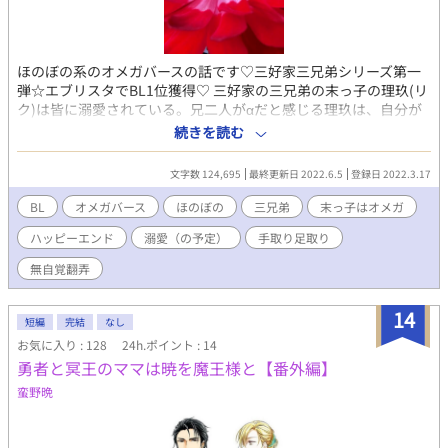
ほのぼの系のオメガバースの話です♡三好家三兄弟シリーズ第一
弾☆エブリスタでBL1位獲得♡ 三好家の三兄弟の末っ子の理玖(リ
ク)は皆に溺愛されている。兄二人がαだと感じる理玖は、自分が
Ωなんじゃないかと幼い頃から気になっている。大好きな兄の友
続きを読む
人篤哉は、いつも僕を可愛がってくれていたけれど、彼が中学へ
上がる前に距離を取られてしまった。周囲の温かい愛情の中で、
文字数 124,695
最終更新日 2022.6.5
登録日 2022.3.17
伸び伸び育った理玖のほのぼのした純愛と執着と溺愛の物語。 α
の長男彗、同じくαの次男の涼介の三好家三兄弟のそれぞれの恋の
BL
オメガバース
ほのぼの
三兄弟
末っ子はオメガ
物語シリーズ(予定) 『三好家の次男はいつも苦労性』完結！ 注)ち
ハッピーエンド
溺愛（の予定）
手取り足取り
なみにオメガバースの基本設定は次の通りです。 α、β、Ωの3種類
の性別。Ωは男女とも妊娠可能。Ωには思春期に最初の4〜7日続く
無自覚翻弄
発情期期(ヒート)あり。特にαはヒートに影響されて興奮状態(ラ
ット)になる。ヒート中にΩがαに首を噛まれると番になる。稀に
14
唯一無二の番関係、運命の番というαとΩが存在する。 それ以上に
短編
完結
なし
関しては自由に設定しております♡
お気に入り : 128
24h.ポイント : 14
勇者と冥王のママは暁を魔王様と【番外編】
蛮野晩