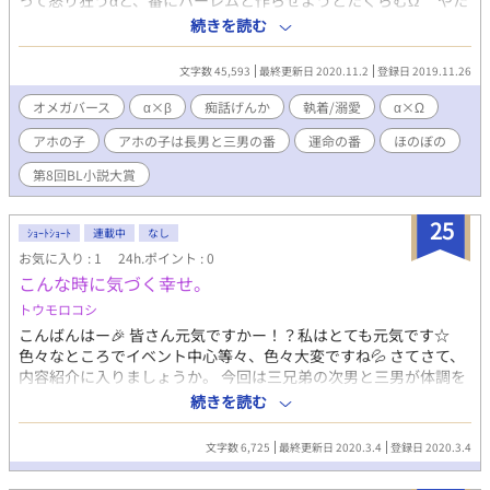
って怒り狂うαと、番にハーレムと作らせようとたくらむΩ やた
らと空回る番に振り回されて怒り狂うαと、完璧を目指して空回る
続きを読む
天然Ω とある国に、司東家という巨大な財閥の総帥一家があ
る。そこの跡取り三兄弟は今日も今日とて最愛の恋人に振り回さ
文字数 45,593
最終更新日 2020.11.2
登録日 2019.11.26
れている様子。 「今日も今日とて」――次男編―― お互いに
べたぼれで、付き合い期間も長い二人。一緒に昼を食べようと誘
オメガバース
α×β
痴話げんか
執着/溺愛
α×Ω
っておいたものの、真っ赤な顔のΩに捕まっている内に、つれない
アホの子
アホの子は長男と三男の番
運命の番
ほのぼの
恋人(β)は先に言ってしまった様子。怒ったαはその後を追いかけ
雷を落とす。 はて、この状況は何と言ったか。そう考えた友人
第8回BL小説大賞
はポツリと零す。 「ああ、痴話げんか」 「英雄色を好む」
――長男編―― 運命の番として番契約を交わした二人。せっせ
25
と仕事をするαの元に届けられたのはお見合い写真。差出人(Ω)は
ｼｮｰﾄｼｮｰﾄ
連載中
なし
虎視眈々と番のハーレム開設計画を練っている様子。怒り狂ったα
お気に入り : 1
24h.ポイント : 0
は仕事を猛烈な勢いで片付けて雷を落としに飛び出した。 あ
こんな時に気づく幸せ。
あ、またやらかしたのか。そう察した社員一同はポツリと零す。
トウモロコシ
「また、痴話げんか」 「拝啓、溺愛の候」――三男編――
運命の番として番契約を交わした二人。今日も大学で学業に励むα
こんばんはー🎉 皆さん元気ですかー！？私はとても元気です☆
元に届けられたのは1通の恋文。しかし、謎の使命感に憑りつかれ
色々なところでイベント中心等々、色々大変ですね💦 さてさて、
た差出人(Ω)は、いい雰囲気をぶち壊す天才だった。お預けを喰ら
内容紹介に入りましょうか。 今回は三兄弟の次男と三男が体調を
い続けて怒り狂ったαは、仕事終わりの番を捕まえ雷を落とす。
崩したお話です。次男は胃腸炎？的な。三男は寝不足からの貧血
続きを読む
ああ、これが噂の。偶然居合わせた野次馬一同はポツリと零
です。嘔吐の表現は今回うすめかなと思います。 書けなかった設
す。 「おお、痴話げんか」
定一つだけここで言わせてください。 長男の名前は「光（ひか
文字数 6,725
最終更新日 2020.3.4
登録日 2020.3.4
る）」です。次男が「ひか兄」って呼んでるのはそういう事で
す。 長々とすみません。1番言いたいこと→読んでいただければ