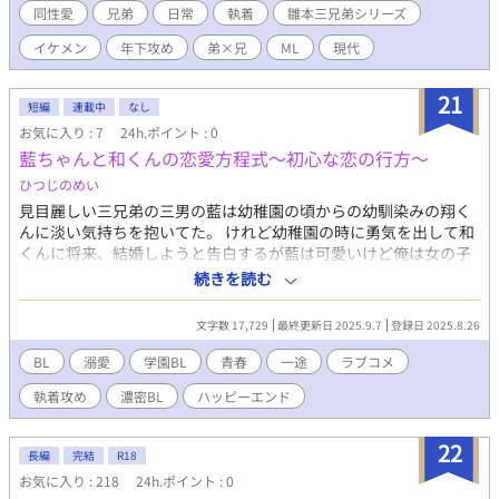
聞かされる。しかし兄に会うことはできないまま、三年の月日が
同性愛
兄弟
日常
執着
雛本三兄弟シリーズ
経った。 そんな時、ある人物から優人は連絡を受ける。 一
イケメン
年下攻め
弟×兄
ML
現代
方、義理の弟を守るために自分の大切なモノを犠牲にした和宏。
しかし真に守りたいものは、別にあったのである。 支配、陰
謀、策略、利用。 彼が守りたかったもの。失ったもの、失えな
21
短編
連載中
なし
いものとは───？ 雛本三兄弟シリーズ
お気に入り : 7
24h.ポイント : 0
藍ちゃんと和くんの恋愛方程式～初心な恋の行方～
ひつじのめい
見目麗しい三兄弟の三男の藍は幼稚園の頃からの幼馴染みの翔く
んに淡い気持ちを抱いてた。 けれど幼稚園の時に勇気を出して和
くんに将来、結婚しようと告白するが藍は可愛いけど俺は女の子
の方が好きだと振られてしまう。 末っ子との事もあり、両親だけ
続きを読む
ではなく兄達にも甘やかされ、なんでも希望通りだった藍にとっ
て初めての経験だった。 それが藍の何かに火を付けた事を付けた
文字数 17,729
最終更新日 2025.9.7
登録日 2025.8.26
本人は気付いていなかった。 そして現在では、あの日の事などす
っかり忘れた和くんとは相変わらず「友達」として高校生になっ
BL
溺愛
学園BL
青春
一途
ラブコメ
た今も仲良くしている。 和くんは気付いていないけれど、藍が向
執着攻め
濃密BL
ハッピーエンド
ける和くんへの気持ちは園児の頃とは比べ物にならないほどに大
きく育ち、可愛いだけのあの頃とは違い、あふれ出る色気すらも
兼ね備え、ただただ和くんにしか興味を持たないままに成長し、
22
長編
完結
R18
めんどくさいほどに初恋をこじらせている。 そして和くんも、な
お気に入り : 218
24h.ポイント : 0
にもやっても平凡な自分に藍が執着する理由が分からずにいた…