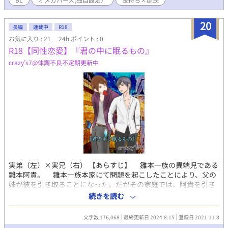
20
長編
連載中
R18
お気に入り : 21
24h.ポイント : 0
R18【同性恋愛】『君の中に眠るもの』
crazy’s7@体調不良不定期更新中
実弟（左）×実兄（右） 【あらすじ】 雛本一族の異端児である
雛本阿貴。 雛本一族本家にて問題を起こしたことにより、父の
妹が彼を引き取ることになった。だがその家庭では、阿貴を引き
取ったことにより家庭崩壊の危機を迎えていたのである。その
続きを読む
後、ある事件をきっかけにして長子である和宏が阿貴と共に家を
出た。 何も知らされないまま、兄が出て行ったことを知った末
文字数 176,068
最終更新日 2024.8.15
登録日 2021.11.8
っ子の優人。母から兄がどんな想いを抱え、家を出たのか真実を