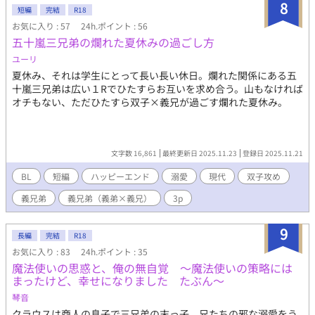
8
短編
完結
R18
お気に入り : 57
24h.ポイント : 56
五十嵐三兄弟の爛れた夏休みの過ごし方
ユーリ
夏休み、それは学生にとって長い長い休日。爛れた関係にある五
十嵐三兄弟は広い１Rでひたすらお互いを求め合う。山もなければ
オチもない、ただひたすら双子×義兄が過ごす爛れた夏休み。
文字数 16,861
最終更新日 2025.11.23
登録日 2025.11.21
BL
短編
ハッピーエンド
溺愛
現代
双子攻め
義兄弟
義兄弟（義弟×義兄）
3p
9
長編
完結
R18
お気に入り : 83
24h.ポイント : 35
魔法使いの思惑と、俺の無自覚 〜魔法使いの策略には
まったけど、幸せになりました たぶん〜
琴音
クラウスは商人の息子で三兄弟の末っ子。兄たちの邪な溺愛をう