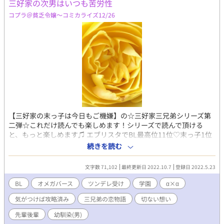
三好家の次男はいつも苦労性
コプラ＠貧乏令嬢〜コミカライズ12/26
【三好家の末っ子は今日もご機嫌】の☆三好家三兄弟シリーズ第
二弾☆これだけ読んでも楽しめます！シリーズで読んで頂ける
と、もっと楽しめます♫ エブリスタでBL最高位11位♡末っ子1位
共に人気作品♪ 三好家で腹黒優等生のアルファ長男彗と、天然無
続きを読む
邪気なΩの理玖に挟まれた涼介は、昔から二人に振り回されてい
る苦労人だ。それでも涼介も三好家らしさを出して、自分の道を
文字数 71,102
最終更新日 2022.10.7
登録日 2022.5.23
突き進んでいる。冷めた涼介にとっては、恋愛は割り切った関係
が当たり前で、身近で繰り広げられるオメガとアルファの溺愛を
BL
オメガバース
ツンデレ受け
学園
α×α
ゾッと感じるほどだ。そんなアルファの涼介が恋する相手と
気がつけば攻略済み
三兄弟の恋物語
切ない想い
は…。 三好家の次男、涼介の一筋縄でいかない恋の物語。王様気
質の涼介は実は…。意外な性癖のツンデレの涼介を満喫してくだ
先輩後輩
幼馴染(男)
さい笑 涼介の恋愛模様は、エロ多めになりがちなのは、涼介のせ