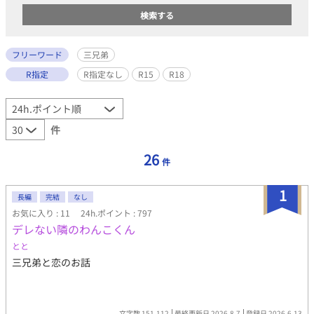
フリーワード
三兄弟
R指定
R指定なし
R15
R18
件
26
件
1
長編
完結
なし
お気に入り : 11
24h.ポイント : 797
デレない隣のわんこくん
とと
三兄弟と恋のお話
文字数 151,112
最終更新日 2026.8.7
登録日 2026.6.13