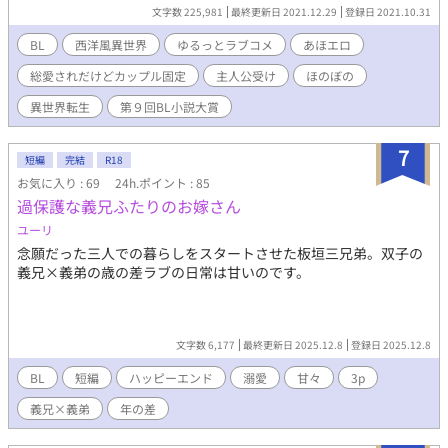
たが、待っていたのは、恐ろしいくらい、ほのぼのした日常と三
文字数 225,981
最終更新日 2021.12.29
登録日 2021.10.31
兄弟にひたすら愛される日々だった？ ★ クラスに一人いる秀才眼
鏡くんに転生したが、口を開くと前世のおバカないじられキャラ
BL
西洋風異世界
ゆるっとラブコメ
あほエロ
が出てきてしまう平凡主人公と、そんな主人公に癒される殺戮の
総愛されだけどカップル固定
主人公受け
ほのぼの
鬼と呼ばれたハイスペック三兄弟のお話。 エロもピンチもゆるっ
とコメディを目指しています。 これはアレだなという回には※を
異世界転生
第９回BL小説大賞
付けさせていただきます。 総愛されで、カップルは固定。 恋愛&
主人公エロは二章から。
7
短編
完結
R18
お気に入り : 69
24h.ポイント : 85
過保護な義兄ふたりのお嫁さん
ユーリ
念願だった三人での暮らしをスタートさせた板垣三兄弟。双子の
義兄×義弟の歳の差ラブの日常は甘いのです。
文字数 6,177
最終更新日 2025.12.8
登録日 2025.12.8
BL
短編
ハッピーエンド
溺愛
甘々
3p
義兄×義弟
年の差