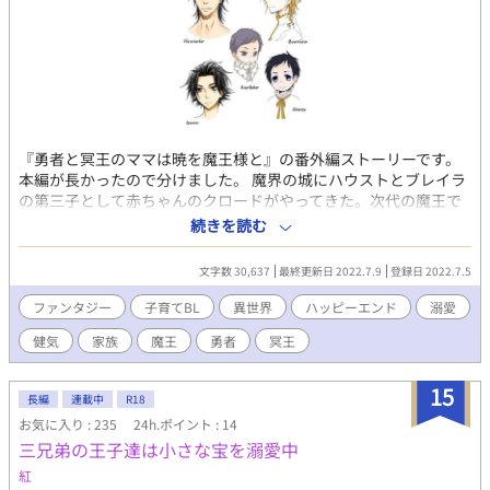
『勇者と冥王のママは暁を魔王様と』の番外編ストーリーです。
本編が長かったので分けました。 魔界の城にハウストとブレイラ
の第三子として赤ちゃんのクロードがやってきた。次代の魔王で
ある。 こうしてイスラ、ゼロス、クロードと三兄弟になったわけ
続きを読む
だが、まだ三歳のゼロスは知らなかった。弟ができるという意味
を…。 新しい弟の存在に荒れまくる三歳児、魔王の父上に協力し
文字数 30,637
最終更新日 2022.7.9
登録日 2022.7.5
てもらって赤ん坊からブレイラを取り戻そうとする番外編です。
楽しい話しです。 ※暁には5作の番外編を収録しています。 今回
ファンタジー
子育てBL
異世界
ハッピーエンド
溺愛
公開するのはそのうちの1作です。 勇者のママシリーズ 1作目『勇
健気
家族
魔王
勇者
冥王
者のママは今日も魔王様と』 2作目『勇者のママは海で魔王様
と』 3作目『勇者のママは環の婚礼を魔王様と』 4作目『勇者と冥
王のママは今日から魔王様と』 5作目『勇者と冥王のママは創世
15
長編
連載中
R18
を魔王様と』 6作目『勇者と冥王のママは創世を魔王様と【番外
お気に入り : 235
24h.ポイント : 14
編】』 7作目『勇者と冥王のママは暁を魔王様と』 上記7作をアル
三兄弟の王子達は小さな宝を溺愛中
ファポリスで公開中です。 Kindleで電子書籍配信もしているので
興味のある方はどうぞ。 表紙イラスト@阿部十四さん
紅