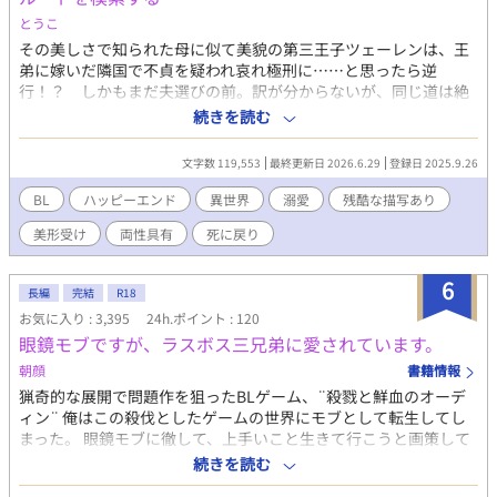
として育った日和は表面上の問題に加え、内面的にも沢山の問題
とうこ
を抱えていた。 日和の主人となった三兄弟もまた、それぞれに
その美しさで知られた母に似て美貌の第三王子ツェーレンは、王
問題や秘密を持っており……。 ※唯月漣 長編5作目 ＊＊＊ 現代
弟に嫁いだ隣国で不貞を疑われ哀れ極刑に……と思ったら逆
物シリアス、攻め三人・受け一人。 ハピエン予定ですが、誰か
行！？ しかもまだ夫選びの前。訳が分からないが、同じ道は絶
一人とくっつく話ではないです。 エロは予告なく入ります。 ●
対に御免だ。 「隣国以外でお願いします！」 死を回避する為に選
続きを読む
含まれる要素● 奴隷、拘束、目隠し、お仕置き、おもらし、電
んだ先々でもバラエティ豊かにkillされ続け、巻き戻り続けるツェ
マ、コスプレ、大人の玩具（ローター、ニップルクリップ、アナ
ーレン。これが最後と十二回目の夫となったのは、有名特殊な一
文字数 119,553
最終更新日 2026.6.29
登録日 2025.9.26
ルプラグ、エネマグラ）、異物挿入、ローションガーゼ、媚薬、
族の三男、天才魔術師アレスター。 彼は婚姻を拒絶するが、ツェ
攻めフェ、甘々、焦らし、濃厚前戯、甘々 ※アブノーマルプレイ
ーレンが呪いを受けていると言い解呪を約束する。 いじられ体質
BL
ハッピーエンド
異世界
溺愛
残酷な描写あり
多めにつき、地雷をお持ちの方は上記をご確認の上、自己責任で
の情けない末っ子天才魔術師×素直前向きな呪われ美形王子。 転
閲覧下さい。 （話が進むと増えます） ■多忙のため、当面の間不
美形受け
両性具有
死に戻り
移日本人を祖に持つグレイシア三兄弟、三男アレスターの物語。
定期更新にします。 ■こちらは誤字や誤用の精査等、校正補助に
小説家になろう様にも掲載しております。 ※本編完結。ぼちぼ
AIを使用している回があります。 ※本文や展開、内容を考えて書
ち番外編を投稿していきます。
6
いているのは作者です。 表紙イラスト●日色ほなみ様
長編
完結
R18
お気に入り : 3,395
24h.ポイント : 120
眼鏡モブですが、ラスボス三兄弟に愛されています。
朝顔
書籍情報
猟奇的な展開で問題作を狙ったBLゲーム、¨殺戮と鮮血のオーデ
ィン¨ 俺はこの殺伐としたゲームの世界にモブとして転生してし
まった。 眼鏡モブに徹して、上手いこと生きて行こうと画策して
いたが、ゲームが始まる前の段階で、ラスボスの三兄弟に出会う
続きを読む
ことになる。 彼らと関わると血みどろの惨劇になると想像してい