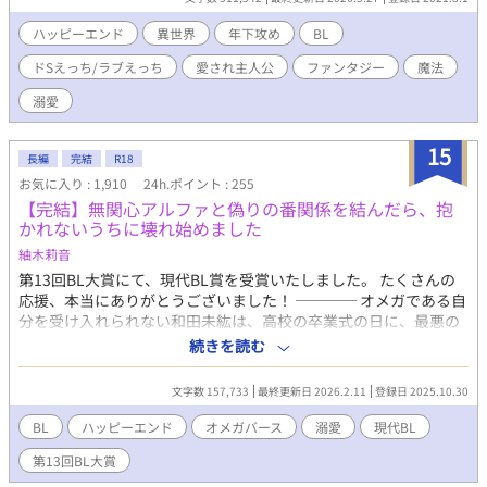
ちだってお前を利用してるんだからなっ」と思う、強気なソラ。
執着されて、溺愛されて。最初は嫌々だったけど、常に一緒に居
ハッピーエンド
異世界
年下攻め
BL
させられると、どうしても、ルカに惹かれていって…？？ 表紙絵:
ドSえっち/ラブえっち
愛され主人公
ファンタジー
魔法
西雲ササメさま(@nishigumo_ss) ◆ ◆ ◆ ◆ ◆ ※過激な
シーンもあるので、R18です。 ※初の異世界設定をいいことに、
溺愛
自由に色々しています(^^)
15
長編
完結
R18
お気に入り : 1,910
24h.ポイント : 255
【完結】無関心アルファと偽りの番関係を結んだら、抱
かれないうちに壊れ始めました
紬木莉音
第13回BL大賞にて、現代BL賞を受賞いたしました。 たくさんの
応援、本当にありがとうございました！ ──── オメガである自
分を受け入れられない和田未紘は、高校の卒業式の日に、最悪の
形で初めてのヒートを迎えた。 同級生に襲われかけ逃げた先で、
続きを読む
スーツ姿の美形アルファに出会った未紘は、 「オメガが嫌い」だ
という彼と互いに利害が一致し、成り行きで項を噛ませてしま
文字数 157,733
最終更新日 2026.2.11
登録日 2025.10.30
う。 「互いに干渉しないこと」を条件に、抱かれることなく二年
半が過ぎた頃──未紘の身体に異変が起き始める。 番以外のアル
BL
ハッピーエンド
オメガバース
溺愛
現代BL
ファにもフェロモンが効いてしまう誤作動のせいで、日常生活に
第13回BL大賞
危険が及び始めたのだ。 治すための唯一の方法は、「番に抱かれ
ること」。 絶対にアルファになんか抱かれてやるもんかと意地を