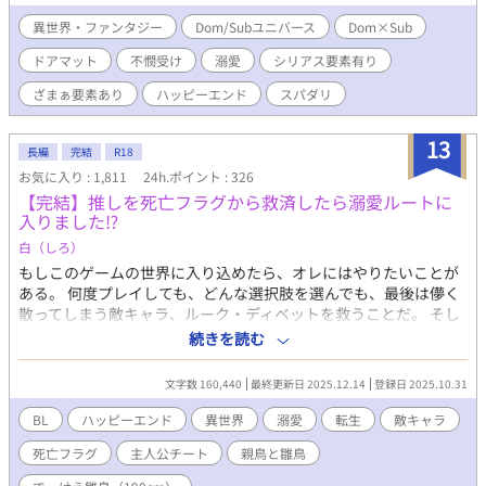
たこれまでの境遇が一変する。※異世界婚約破棄×Dom/Subユニ
バースのお話です。独自設定も含まれます。（☆）挿入無し性描
異世界・ファンタジー
Dom/Subユニバース
Dom×Sub
写、（★）挿入有り性描写です。第10回BL大賞応募作です。応
ドアマット
不憫受け
溺愛
シリアス要素有り
援・ご投票していただけましたら嬉しいです！ ▼一日２話以上
更新。あと、（微弱ですが）ざまぁ要素が含まれます。D/Sお好き
ざまぁ要素あり
ハッピーエンド
スパダリ
な方のほか、D/Sご存じなくとも婚約破棄系好きな方にもお楽し
みいただけましたら嬉しいです！（性描写に痛い系は含まれませ
13
ん。ただ、たまに激しい時があります）
長編
完結
R18
お気に入り : 1,811
24h.ポイント : 326
【完結】推しを死亡フラグから救済したら溺愛ルートに
入りました⁉︎
白（しろ）
もしこのゲームの世界に入り込めたら、オレにはやりたいことが
ある。 何度プレイしても、どんな選択肢を選んでも、最後は儚く
散ってしまう敵キャラ、ルーク・ディベットを救うことだ。 そし
てなんの因果かオレは本当にその世界に転生した。 しかもお助け
続きを読む
キャラのリアス・オルロンとして。 持てる知識（前世の記憶）を
フル活用してルークを助けることに成功したオレだが、事態は思
文字数 160,440
最終更新日 2025.12.14
登録日 2025.10.31
ってもみない方向へとどんどん進んでいって……！？ これは前世
やり込んだ恋愛ゲームがエンディングを迎えた後の世界で、死ぬ
BL
ハッピーエンド
異世界
溺愛
転生
敵キャラ
はずだった推しとすったもんだしながら二人で生きていくお話で
死亡フラグ
主人公チート
親鳥と雛鳥
す。 現在【第13回BL大賞】にエントリーさせていただいておりま
す！ お気に召しましたら、ブクマ♡感想、そして投票で応援して