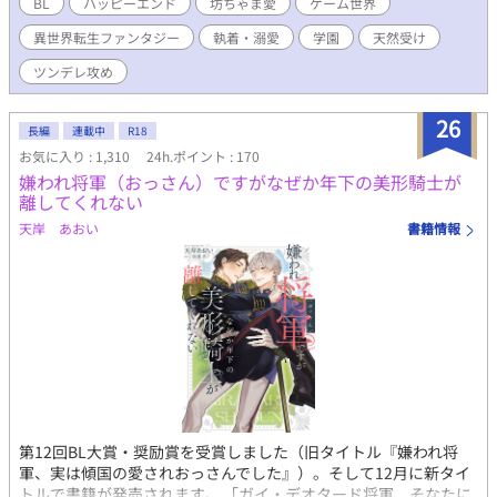
子ジュリアスだ。だけど初めて会った時、不思議な感覚を覚え
BL
ハッピーエンド
坊ちゃま愛
ゲーム世界
る。えっ、このジュリアスって人…会ったことなかったっけ？そ
異世界転生ファンタジー
執着・溺愛
学園
天然受け
の瞬間突然閃く！ 「ここって…もしかして、BLゲームの世界じ
ゃない？おまけに僕の最愛の推し〜ジュリアス様！」 知らぬ間
ツンデレ攻め
にBLゲームの中の名も無き登場人物に転生してしまっていた僕
は、命の恩人である坊ちゃまを幸せにしようと奔走する。そして
26
大好きなゲームのイベントも近くで楽しんじゃうもんね〜ワック
長編
連載中
R18
ワク！ だけど何で…全然シナリオ通りじゃないんですけど。坊
お気に入り : 1,310
24h.ポイント : 170
ちゃまってば、僕のこと大好き過ぎない？ ※貴族的表現を使っ
嫌われ将軍（おっさん）ですがなぜか年下の美形騎士が
ていますが、別の世界です。ですのでそれにのっとっていない事
離してくれない
がありますがご了承下さい。
天岸 あおい
書籍情報
第12回BL大賞・奨励賞を受賞しました（旧タイトル『嫌われ将
軍、実は傾国の愛されおっさんでした』）。そして12月に新タイ
トルで書籍が発売されます。 「ガイ・デオタード将軍、そなたに