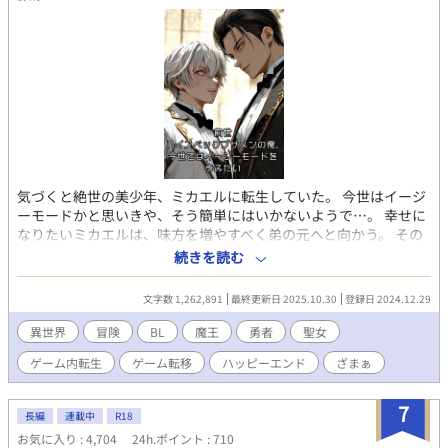
スゲームとかログアウト不可とかではないです。
気づくと絶世の美少年、ミカエルに転生していた。 今世はイージ
ーモードかと思いきや、そう簡単にはいかないようで…。 幸せに
なりたいミカエルは、味方を増やすべく弟の元へと向かう。 その
弟もまた、絶世の美少年だった。 この世界の美形の基準、おかし
続きを読む
くない？ 実はここがゲームの世界だと知ったミカエルは、幸せを
掴むことが出来るのか―…。 全307話完結。 ※暴力的表現は予告
文字数 1,262,891
最終更新日 2025.10.30
登録日 2024.12.29
なく出てきます ※性的な表現があるタイトルには※付 ※R-18は後
半 ※死人が出ますし怪我もします ※カップリングは主人公のみ
異世界
冒険
BL
魔王
勇者
聖女
※アルファポリスBL大賞 奨励賞受賞作
ゲーム内転生
ゲーム転移
ハッピーエンド
ざまぁ
7
長編
連載中
R18
お気に入り : 4,704
24h.ポイント : 710