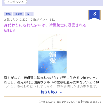
アンダルシュ
じゃってる……？ でもそれは嫌だった。ちゃんと颯と恋をし合
って、しっかり気持ちを積み上げた本 当の夫夫になりたい！ そ
8
うして慧は颯にちゃんと恋をしてもらうべく、とある作戦を始め
長編
連載中
なし
る！ 新婚夫夫のあまあまオメガバースBL、ついに書籍化!!
お気に入り : 3,432
24h.ポイント : 631
◆◇◆ 2023/9/9投稿→9/10BLranking15位♡ 9/14 12位🥰
身代わりにされた少年は、冷徹騎士に溺愛される
♡ ベスト10入りありがとうございます💖 9/20 ベスト5入り
秋津むぎ
🥰♡ BL大賞初日6位スタートでした。ありがとうございます☺️ 最
終結果8位でした🥰 ありがとうございました✨ ◇ ◇ ◇ ◇
2024年 またBL大賞参加します。完結できるといいな。よろしく
お願いします🩷 初日のrankingは３位でした✨ありがとうござい
ます( ﾉД`)🩷 2024/11/28 完結しました。 感想など、ありがとう
ございます。 意地っ張りな元αのΩくんが素直になってく様。可愛
がって頂けますように♡
魔力がなく、義母達に疎まれながらも必死に生きる少年アシェ。
ある日、義兄が騎士団長ヴァルドの徽章を盗んだ罪をアシェに押
し付け、身代わりにされてしまう。 死を覚悟した彼の姿を見て、
冷徹な騎士ヴァルドは――？ 傷ついた少年と騎士の、温かい溺愛
続きを読む
物語。 第13回BL大賞奨励賞頂きました！ 最終17位でした！応援
ありがとうございます！
文字数 139,648
最終更新日 2026.7.21
登録日 2025.6.15