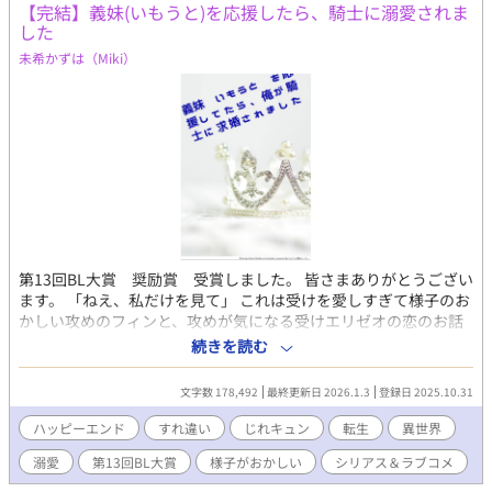
いいかわかりません！！
【完結】義妹(いもうと)を応援したら、騎士に溺愛されま
BL大賞奨励賞を頂きました。ありがとうございます》
した
未希かずは（Miki）
第13回BL大賞 奨励賞 受賞しました。 皆さまありがとうござい
ます。 「ねえ、私だけを見て」 これは受けを愛しすぎて様子のお
かしい攻めのフィンと、攻めが気になる受けエリゼオの恋のお話
です。 エリゼオは母の再婚により、義妹(いもうと)ができた。彼
続きを読む
には前世の記憶があり、その前世の後悔から、エリゼオは今度こ
そ義妹を守ると誓う。そこに現れた一人の騎士、フィン。彼は何
文字数 178,492
最終更新日 2026.1.3
登録日 2025.10.31
と、義妹と両想いらしい。まだ付き合えていない義妹とフィンの
恋を応援しようとするエリゼオ。けれどフィンの優しさに触れ、
ハッピーエンド
すれ違い
じれキュン
転生
異世界
気付けば自分がフィンを好きになってしまった。 「この恋、早く
溺愛
第13回BL大賞
様子がおかしい
シリアス＆ラブコメ
諦めなくちゃ……」 本人の思いとはうらはらに、フィンはエリゼ
オを放っておかない。 この恋、どうなる！？ じれキュン転生フ