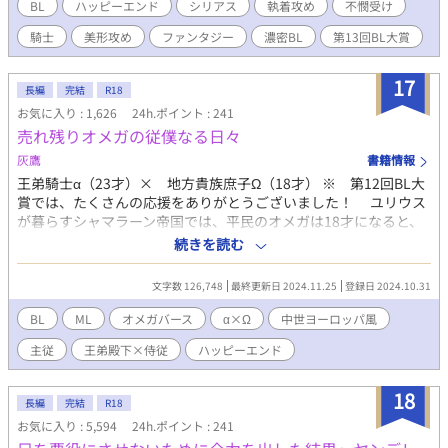
を務めるアレックスの側仕えとなった。 いつも不機嫌そうな態度
BL
ハッピーエンド
シリアス
執着攻め
不憫受け
とちぐはぐなアレックスのやさしさに触れていくにつれて、アレ
騎士
美形攻め
ファンタジー
濃密BL
第13回BL大賞
ックスに惹かれていくリュカ。 ある日、リュカの前に第二王子の
ウィルフリッドが現れ、衝撃の事実を告げてきて……。 親のいい
なりで生きてきた不憫な青年が、恋をして、しあわせをもらう物
17
長編
完結
R18
語。 ※性描写が多めの作品になっていますのでご注意ください。
お気に入り : 1,626
24h.ポイント : 241
└性描写が含まれる話のサブタイトルには※をつけています。 ※
売れ残りオメガの従僕なる日々
表紙は「かんたん表紙メーカー」さまで作成しました。
灰鷹
書籍情報
王弟騎士α（23才）× 地方貴族庶子Ω（18才） ※ 第12回BL大
賞では、たくさんの応援をありがとうございました！ ユリウス
が暮らすシャマラーン帝国では、平民のオメガは18才になると、
宮廷で開かれる選定の儀に参加することが義務付けられている。
続きを読む
王族の妾となるオメガを選ぶためのその儀式に参加し、誰にも選
ばれずに売れ残ったユリウスは、国王陛下から「第３王弟に謀反
文字数 126,748
最終更新日 2024.11.25
登録日 2024.10.31
の疑いがあるため、身辺を探るように」という密命を受け、オメ
ガ嫌いと噂される第３王弟ラインハルトの従僕になった。 無口
BL
ML
オメガバース
α×Ω
中世ヨーロッパ風
で無愛想な彼の優しい一面を知り、任務とは裏腹にラインハルト
主従
王弟殿下×侍従
ハッピーエンド
に惹かれていくユリウスであったが、働き始めて3カ月が過ぎたと
ころで第３王弟殿下が辺境伯令嬢の婿養子になるという噂を聞
き、従僕も解雇される。
18
長編
完結
R18
お気に入り : 5,594
24h.ポイント : 241