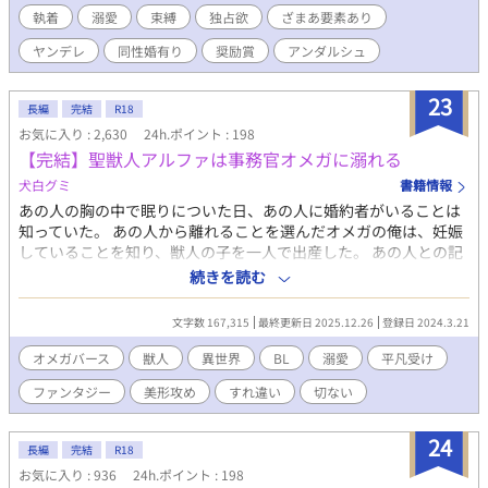
良く好きになった人に嫁いだので政略結婚万歳と今でも思ってい
執着
溺愛
束縛
独占欲
ざまあ要素あり
る。 だけど相手は人嫌いの公爵様。初夜なんて必要なことを一方
ヤンデレ
同性婚有り
奨励賞
アンダルシュ
的に話されただけで、翌日にどころかその日にお仕事に行ってし
まうような人だ。だから使用人にも舐められるし、割と肩身は狭
かった。 いくら惚れた相手と結婚できてもこれが毎日では参って
23
長編
完結
R18
しまう。だから自分から少しでも過ごしやすい日々を送るために
お気に入り : 2,630
24h.ポイント : 198
そんな夫に提案したのだ。 三年間白い結婚を続けたら必ず離婚す
【完結】聖獣人アルファは事務官オメガに溺れる
るから、三年間仕事でどうしても時間が取れない日を除いて毎日
公爵様と関わる時間がほしいと。 どんなに人嫌いでも約束は守っ
犬白グミ
書籍情報
てくれる人だと知っていたからできた提案だ。この契約のおかげ
あの人の胸の中で眠りについた日、あの人に婚約者がいることは
で毎日辛くても頑張れた。 しかし、そんな毎日も今日で終わり。
知っていた。 あの人から離れることを選んだオメガの俺は、妊娠
これからは好きな人から離れた生活になるのは残念なものの、同
していることを知り、獣人の子を一人で出産した。 あの人との記
時に使用人たちからの冷遇や公爵様が好きな令嬢たちの妬みから
憶を思い返しながらも、四歳になった宝物のカスパーと忙しくも
続きを読む
の辛い日々から解放されるので悪い事ばかりではない。 最近は関
楽しく過ごす日々。 ところが、俺の目の前に、ようやく居場所を
わる時間が増えて少しは心の距離が近づけたかなとは思ったりも
探し当てたルシャードが現れ、連れ戻そうとする。 アンゼル王国
したけど、元々噂されるほどの人嫌いな公爵様だから、契約のせ
文字数 167,315
最終更新日 2025.12.26
登録日 2024.3.21
王弟のルシャード殿下。五年前に俺はルシャードの事務官をして
いで無駄な時間をとらされる邪魔な僕がいなくなって内心喜んで
いた。 五年前に遡る。 オメガの俺は、二十三歳になっても発情期
オメガバース
獣人
異世界
BL
溺愛
平凡受け
いるかもしれない。それでもたまにはあんな奴がいたなと思い出
が来る気配がなく、ベータとして宮廷で働くことを選んだ。 第二
してくれたら嬉しいなあ、なんて思っていたのに……。 「何故離
ファンタジー
美形攻め
すれ違い
切ない
王子ルシャードの事務官となる。 だが、初対面のルシャードは俺
婚の手続きをした？何か不満でもあるのなら直す。だから離れて
を一瞥すると興味がないとばかりに、返事もしなかったのだ。
いかないでくれ」 「え？」 なんだか公爵様の様子がおかしい？
【番外編 竜人王アルファは惑わす】追加しました。 ＊
24
「誰よりも愛している。願うなら私だけの檻に閉じ込めたい」
長編
完結
R18
【2025.10 加筆修正】 ＊現在→過去→現在の構成。 ＊R18 お気に
「ふぇっ！？」 あまりの態度の変わりように僕はもうどうすれば
お気に入り : 936
24h.ポイント : 198
入り、エール、いいね、感想ありがとうございます！！ 《第12回