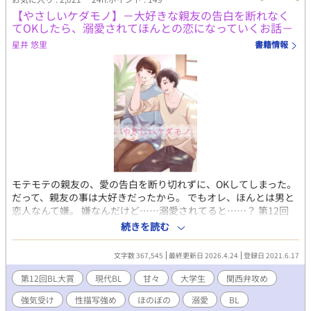
【やさしいケダモノ】－大好きな親友の告白を断れなく
てOKしたら、溺愛されてほんとの恋になっていくお話－
星井 悠里
書籍情報
モテモテの親友の、愛の告白を断り切れずに、OKしてしまった。
だって、親友の事は大好きだったから。 でもオレ、ほんとは男と
恋人なんて嫌。 嫌なんだけど……溺愛されてると……？ 第12回
BL大賞にエントリーしています。 楽しんで頂けて、応援頂けたら
続きを読む
嬉しいです…✨
文字数 367,545
最終更新日 2026.4.24
登録日 2021.6.17
第12回BL大賞
現代BL
甘々
大学生
関西弁攻め
強気受け
性描写強め
ほのぼの
溺愛
BL