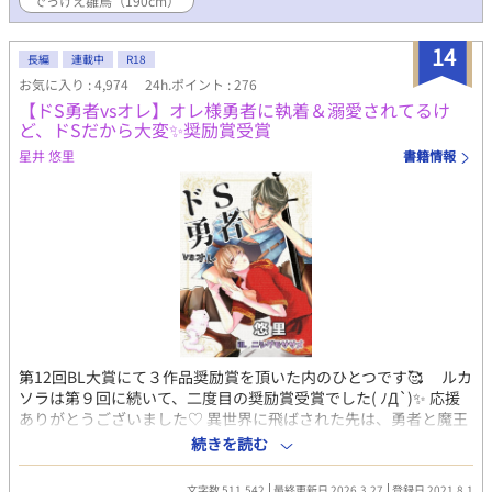
でっけえ雛鳥（190cm）
くださると嬉しいです！
14
長編
連載中
R18
お気に入り : 4,974
24h.ポイント : 276
【ドS勇者vsオレ】オレ様勇者に執着＆溺愛されてるけ
ど、ドSだから大変✨奨励賞受賞
星井 悠里
書籍情報
第12回BL大賞にて３作品奨励賞を頂いた内のひとつです🥰 ルカ
ソラは第９回に続いて、二度目の奨励賞受賞でした( ﾉД`)✨ 応援
ありがとうございました♡ 異世界に飛ばされた先は、勇者と魔王
の決戦のど真ん中。ソラに気を取られている間に、勇者は、魔王
続きを読む
に逃げられてしまう。 「魔王を倒すまで、オレの好きにさせろ」
ドS勇者のルカに執着されて、散々好き勝手にされるけど、「こっ
文字数 511,542
最終更新日 2026.3.27
登録日 2021.8.1