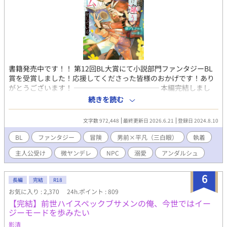
書籍発売中です！！ 第12回BL大賞にて小説部門ファンタジーBL
賞を受賞しました！応援してくださった皆様のおかげです！あり
がとうございます！ ──────────── 本編完結しまし
た！番外編更新予定です。 -- ほとんどの社会活動を仮想空間で行
続きを読む
うようになった現在。誰もが夢に見た「本物のような異世界」と
言っても過言ではないリアリティを持った新作VRMMORPG『Arca
文字数 972,448
最終更新日 2026.6.21
登録日 2024.8.10
Storia（アルカストーリア）』通称アルストがリリースされた。
読書中毒の遠野嗣治はこのゲームの宣伝を見て考えた。「そんな
BL
ファンタジー
冒険
男前×平凡（三白眼）
執着
に作り込まれているなら独自の歴史、文化から生まれた本を読み
主人公受け
微ヤンデレ
NPC
溺愛
アンダルシュ
まくれるのでは…？」と。モンスターとバトルをするでもなく、
町から町へ渡り歩くような冒険をガン無視して最初の町のギルド
資料室に入り浸り、町から出る気配が一切ない様子に徐々に困惑
6
長編
完結
R18
するNPC達。爆笑しながら見守るサポートAI。 ゲームの世界で好
お気に入り : 2,370
24h.ポイント : 809
きなだけ読書をして、たまに資金調達の為に情報整理のバイト
【完結】前世ハイスペックブサメンの俺、今世ではイー
（※クエスト）をしていたらいつの間にかワケアリ男前傭兵に囲
ジーモードを歩みたい
われていた遠野のゲームプレイ記。 ※メインCPは固定。 ※出会い
は結構早いですが、くっつくのは少し時間かかるかもです。 ※デ
影清