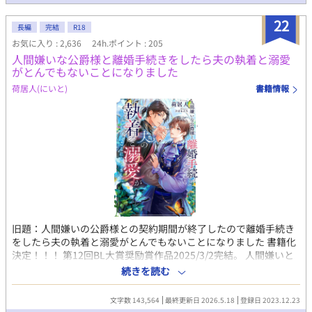
がいします！
22
長編
完結
R18
お気に入り : 2,636
24h.ポイント : 205
人間嫌いな公爵様と離婚手続きをしたら夫の執着と溺愛
がとんでもないことになりました
荷居人(にいと)
書籍情報
旧題：人間嫌いの公爵様との契約期間が終了したので離婚手続き
をしたら夫の執着と溺愛がとんでもないことになりました 書籍化
決定！！！ 第12回BL大賞奨励賞作品2025/3/2完結。 人間嫌いと
言われた公爵様に嫁いで3年。最初こそどうなるかと思ったものの
続きを読む
自分としては公爵の妻として努力してきたつもりだ。 男同士でも
結婚できる時代とはいえ、その同性愛結婚の先駆けの1人にされた
文字数 143,564
最終更新日 2026.5.18
登録日 2023.12.23
僕。なんてことを言いつつも、嫌々嫁いだわけじゃなくて僕は運