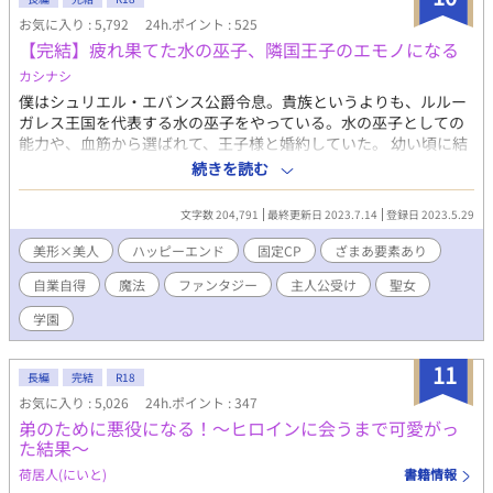
お気に入り : 5,792
24h.ポイント : 525
【完結】疲れ果てた水の巫子、隣国王子のエモノになる
カシナシ
僕はシュリエル・エバンス公爵令息。貴族というよりも、ルルー
ガレス王国を代表する水の巫子をやっている。水の巫子としての
能力や、血筋から選ばれて、王子様と婚約していた。 幼い頃に結
ばれた婚約だが、ディルク殿下に恋をしてから、ずっと自己研鑽
続きを読む
に努めてきた。聖女が現れても、殿下に相応しいのは僕だと、心
の中で言い聞かせるようにしていたが、 殿下の隣には、いつの間
文字数 204,791
最終更新日 2023.7.14
登録日 2023.5.29
にかローズブロンドの美しい聖女がいた。 なんとかしてかつての
優しい眼差しに戻ってほしいのに、日が経つ毎に状況は悪くな
美形×美人
ハッピーエンド
固定CP
ざまあ要素あり
る。 そんなある日、僕は目を疑うものを見てしまった。 攻め・威
自業自得
魔法
ファンタジー
主人公受け
聖女
圧系美形 受け・浮世離れ系美人 （HOTランキング最高３位、頂き
ました。たくさんの閲覧ありがとうございます！） （第12回BL大
学園
賞にて、奨励賞を頂きました。たくさんの応援、ありがとうござ
いました！） ※ざまぁというより自業自得 ※序盤は暗めですが
11
甘々になっていきます ※本編６０話（約16万字）＋番外編数話く
長編
完結
R18
らい ※残酷描写あります ※ R18は後半に
お気に入り : 5,026
24h.ポイント : 347
弟のために悪役になる！～ヒロインに会うまで可愛がっ
た結果～
荷居人(にいと)
書籍情報