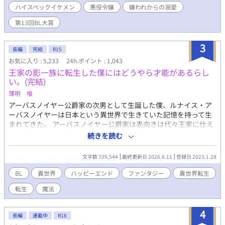
ハイスペックイケメン
悪役令嬢
嫌われからの溺愛
前世日本人の血が働かざるもの食うべからずと訴えてくる……！
そんなこんなで仕事を見つけ出したフィリアスの今までとは違う
第13回BL大賞
様子に、周囲はもちろんリュシアンも驚く。 心を入れ替えたフィ
リアスにだんだんと冷たかったリュシアンの態度も変わってき
3
て……？ これは秘密を抱えた次期公爵と、全て失ったら逆に吹っ
長編
完結
R15
切れた元王子のお話です。 嫌われからの溺愛を目指しています。
お気に入り : 5,233
24h.ポイント : 1,043
現在【第13回BL大賞】にエントリーさせていただいております！
王家の影一族に転生した僕にはどうやら才能があるらし
お気に召しましたら、ブクマ♡感想、そして投票で応援してくだ
い。(完結)
さると嬉しいです！
薄明 喰
アーバスノイヤー公爵家の次男として生誕した僕、ルナイス・ア
ーバスノイヤーは日本という異世界で生きていた記憶を持って生
まれてきた。 アーバスノイヤー公爵家は表向きは代々王家に仕え
る近衛騎士として名を挙げている一族であるが、実は陰で王家に
続きを読む
牙を向ける者達の処分や面倒ごとを片付ける暗躍一族なのだ。 そ
んな公爵家に生まれた僕も将来は家業を熟さないといけないのだ
文字数 709,544
最終更新日 2026.6.11
登録日 2023.1.28
けど…前世でなんの才もなくぼんやりと生きてきた僕には無理で
すよ！！ え？ 僕には暗躍一族としての才能に恵まれている！？
BL
異世界
ハッピーエンド
ファンタジー
異世界転生
※すべてフィクションであり実在する物、人、言語とは異なるこ
転生
魔法
とをご了承ください。 色んな国の言葉をMIXさせています。 本
作は皆様の暖かな支援のおかげで第13回BL大賞にて学園BL賞を受
賞いたしました！ 心よりお礼申し上げます。 ただ今、感謝の番外
4
長編
連載中
R18
編を少しずつ更新中です。 よければお時間のある時にお楽しみく