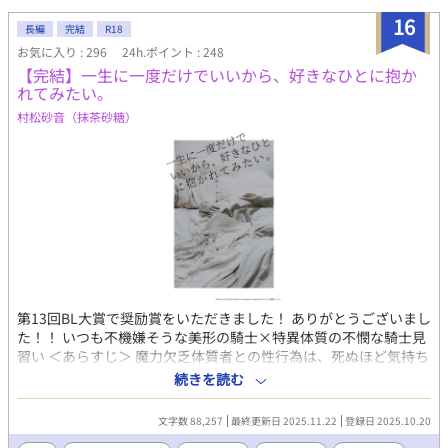
張っていた未紘だけど──？
16
長編
完結
R18
お気に入り : 296
24h.ポイント : 248
【完結】一生に一度だけでいいから、好きなひとに抱か
れてみたい。
村松砂音（抹茶砂糖）
第13回BL大賞で奨励賞をいただきました！ ありがとうございまし
た！！ いつも不機嫌そうな美形の騎士×特異体質の不憫な騎士見
習い ＜あらすじ＞ 魔力欠乏体質者との性行為は、死ぬほど気持ち
がいい。そんな噂が流れている「魔力欠乏体質」であるリュカ
続きを読む
は、父の命令で第二王子を誘惑するために見習い騎士として騎士
団に入る。 見習い騎士には、側仕えとして先輩騎士と宿舎で同室
文字数 88,257
最終更新日 2025.11.22
登録日 2025.10.20
となり、身の回りの世話をするという規則があり、リュカは隊長