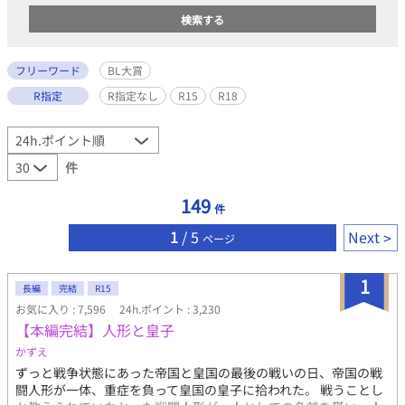
フリーワード
BL大賞
R指定
R指定なし
R15
R18
件
149
件
1
/ 5
Next
ページ
1
長編
完結
R15
お気に入り : 7,596
24h.ポイント : 3,230
【本編完結】人形と皇子
かずえ
ずっと戦争状態にあった帝国と皇国の最後の戦いの日、帝国の戦
闘人形が一体、重症を負って皇国の皇子に拾われた。 戦うことし