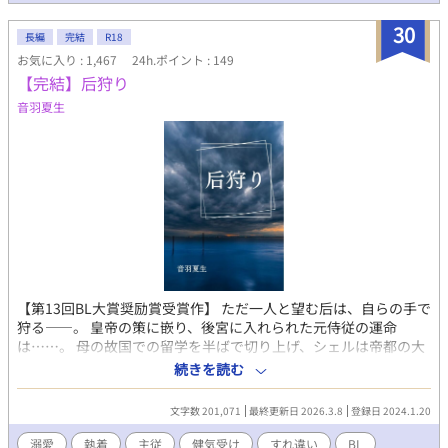
30
長編
完結
R18
お気に入り : 1,467
24h.ポイント : 149
【完結】后狩り
音羽夏生
【第13回BL大賞奨励賞受賞作】 ただ一人と望む后は、自らの手で
狩る――。 皇帝の策に嵌り、後宮に入れられた元侍従の運命
は……。 母の故国での留学を半ばで切り上げ、シェルは帝都の大
公邸に戻っていた。 若き皇帝エーヴェルトが、数代ぶりに皇后を
続きを読む
自らの手で得る『后狩り』を行うと宣言し、その標的となる娘の
家──大公家の門に目印の白羽の矢を立てたからだ。 古の掠奪婚
文字数 201,071
最終更新日 2026.3.8
登録日 2024.1.20
に起源を持つ『后狩り』は、建前上、娘を奪われる家では不名誉
なこととされるため、一族の若者が形式的に娘を護衛し、一応は
溺愛
執着
主従
健気受け
すれ違い
BL