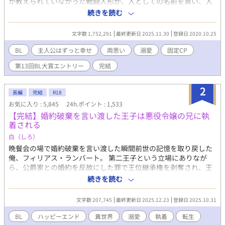
か教えられていなかった戦闘人形が、人としての名前を貰い、人
として扱われて、皇子と幸せに暮らすお話。 第13回BL大賞にて、
続きを読む
読者賞を受賞しました。たくさん読んでくださって応援してくだ
さり、本当にありがとうございます！ 性表現がある話には * マ
文字数 1,752,291
最終更新日 2025.11.30
登録日 2020.10.25
ークを付けています。苦手な方は飛ばしてください。
BL
主人公はずっと幸せ
両思い
溺愛
固定CP
第13回BL大賞エントリー
完結
2
長編
完結
R18
お気に入り : 5,845
24h.ポイント : 1,533
【完結】婚約破棄を言い渡した王子は悪役令嬢の兄に執
着される
白（しろ）
晩餐会の場で婚約破棄を言い渡した瞬間前世の記憶を取り戻した
俺、フィリアス・ランバート。 第二王子という立場にありなが
ら、公爵家との婚約を反故にした罪で王位継承権を剥奪され、王
族の籍からも抜かれてしまった。 以前の俺なら怒り狂って暴れた
続きを読む
だろうが、前世である「畑中陽一」の記憶のおかげで、全てのこ
とをきちんと受け止められるようになった。 そして王都にいるこ
文字数 207,745
最終更新日 2025.12.23
登録日 2025.10.31
とすら許されなくなった俺は、悪役令嬢の兄であるリュシアン・
フォークナーが治める領地で監視されることとなった。 「あなた
BL
ハッピーエンド
異世界
溺愛
執着
転生
はなにもしなくていいのです」 リュシアンにはそう言われたが、