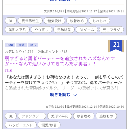
二王子のユーリィは、美しい兄と違って国を統べる使命もなく、
兄の婚約者・エドゥアルド公爵に十年間叶わぬ片想いをしてい
文字数 116,871
最終更新日 2024.11.27
登録日 2024.10.31
る。 その公爵が今日、亡くなった。と思いきや、禁忌の蘇生魔法
で悪魔的な美貌を復活させた上、ユーリィを抱き締め、「君は一
BL
異世界転生
健気受け
執着攻め
じれじれ
年以内に死ぬが、私が守る」と囁いてー？ 十二個もあるユーリィ
美形×平凡
やり直し
兄弟格差
BLゲーム
死亡フラグ
の「死亡ふらぐ」を壊していく中で、この世界が「びいえるげえ
む」の舞台であり、公爵は「テンセイシャ」だと判明していく。
転生者と登場人物ゆえのすれ違い、ゲームで割り振られた役割と
21
長編
完結
なし
人格のギャップ、世界の強制力に知らず翻弄されるうち、ユーリ
お気に入り : 1,711
24h.ポイント : 213
ィは知る。自分が最悪の「カクシきゃら」だと。そして公爵の中
弱すぎると勇者パーティーを追放されたハズなんです
の"創真"が、ユーリィを救うため十二回死んでまでやり直してい
が……なんで追いかけてきてんだよ勇者ァ！
ることを。 どんでん返しからの甘々ハピエンです。
灯璃
「あなたは弱すぎる！ お荷物なのよ！ よって、一刻も早くこのパ
ーティーを抜けてちょうだい！」 そう言われ、勇者パーティーか
ら追放された冒険者のメルク。 リーダーの勇者アレスが戻る前
に、元仲間たちに追い立てられるようにパーティーを抜けた。 だ
続きを読む
が数日後、何故か勇者がメルクを探しているという噂を酒場で聞
く。が、既に故郷に帰ってスローライフを送ろうとしていたメル
文字数 75,039
最終更新日 2024.12.14
登録日 2022.10.30
クは、絶対に見つからないと決意した。 みたいな追放ものの皮を
被った、頭おかしい執着攻めもの。 追いかけてくるまで説明ﾊｲﾘﾏ
BL
ファンタジー
美形×平凡
執着攻め
追放もの
ｧｽ ※完結致しました！お読みいただきありがとうございました！
ハッピーエンド
溺愛/執着
シレッとBL大賞に応募していました！良ければ投票よろしくおね