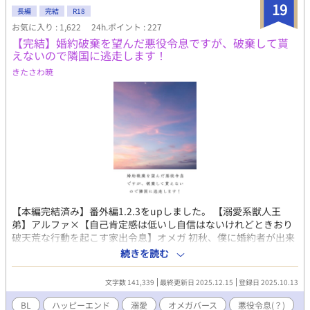
いい話。結果まさか兄がブラコンになるのはともかく(シスコンだ
19
長編
完結
R18
った俺にブラコンは責められない)、ヤンデレになるなんて誰が予
お気に入り : 1,622
24h.ポイント : 227
想できる？ BL小説大賞用作品。応援していただけたら嬉しいで
【完結】婚約破棄を望んだ悪役令息ですが、破棄して貰
す。 11月中に5万文字以上は目標にしたいためできる限り更新を
えないので隣国に逃走します！
したいと考えています！休みの日に一気に書き上げて更新調整し
ていきたいと思います。 さっそく感想くださった方、読んでくだ
きたさわ暁
さってる方、お気に入り登録していただけた方、しおり挟んでく
れてる方、ありがとうございます！とても励みになります！
10/27.21時28分HOTランキング4位確認！ありがとうございま
す！ 10/28.19時23分人気ランキング19位、その他ランキング2位
確認！ありがとうございます！ 10/28お気に入り登録数1000越
え！11/5お気に入り登録数2000越え！ありがとうございます！感
想もかなり励みになります！ありがとうございます！ありがとう
ございます！ 2020年12月25日BL大賞にて奨励賞いただきまし
た！応援してくださった皆様ありがとうございます！
【本編完結済み】番外編1.2.3をupしました。 【溺愛系獣人王
弟】アルファ×【自己肯定感は低いし自信はないけれどときおり
破天荒な行動を起こす家出令息】オメガ 初秋、僕に婚約者が出来
た。穏やかで優しげな公爵令息だ。恋のトキメキはなくても、こ
続きを読む
の人となら穏やかな夫夫生活が送れるかもれないと、僕は期待し
た。そんなものははなから僕にはないのだと、現実を見せつけら
文字数 141,339
最終更新日 2025.12.15
登録日 2025.10.13
れるように学園の東屋で抱きしめ合う恋人同士――婚約者とその
幼なじみの令嬢の姿を見た。 やってられるか！ 好きな相手がい
BL
ハッピーエンド
溺愛
オメガバース
悪役令息(？)