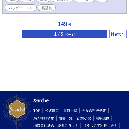
抵抗する慣わしとなっている。 一族の面子を保つために、シェル
ハッピーエンド
奨励賞
は妹クリスティーナの護衛として父に呼び戻されたのだ。 嵐の
夜、雷光を背に単身大公邸を襲い、クリスティーナの居室の扉を
易々と破ったエーヴェルトは、皇后に望む者を悠々と連れ去っ
149
件
た。 恐ろしさに震えるクリスティーナには目もくれず、当身を食
らい呆気なく意識を失ったシェルを──。 ◇◇◇ ■性描写のある
1
/ 5
Next
ページ
章には、※を付与しています。 ■他サイトにも投稿しています。
&arche
TOP
公式漫画
書籍一覧
今後の刊行予定
購入特典情報
著者一覧
投稿小説
投稿漫画
樋口美沙緒の小説書こうよ！
《うちの子》推し会！