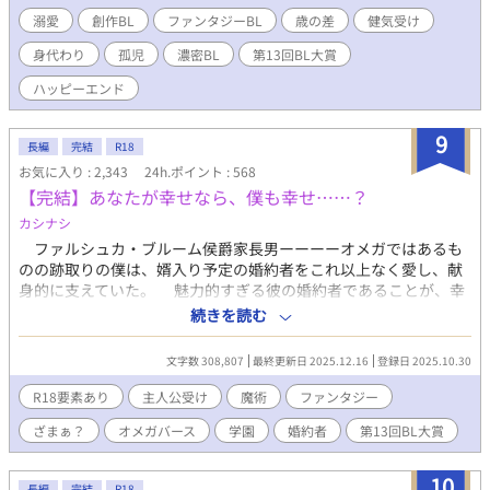
溺愛
創作BL
ファンタジーBL
歳の差
健気受け
身代わり
孤児
濃密BL
第13回BL大賞
ハッピーエンド
9
長編
完結
R18
お気に入り : 2,343
24h.ポイント : 568
【完結】あなたが幸せなら、僕も幸せ……？
カシナシ
ファルシュカ・ブルーム侯爵家長男ーーーーオメガではあるも
のの跡取りの僕は、婿入り予定の婚約者をこれ以上なく愛し、献
身的に支えていた。 魅力的すぎる彼の婚約者であることが、幸
せだった。 彼が幸せであれば、僕も幸せ。 心の底からそう思
続きを読む
っていたのだが、僕の双子の弟が学園へ入学してきてから、徐々
に、何かが狂い出していった……。 ※ざまぁというより自業自
文字数 308,807
最終更新日 2025.12.16
登録日 2025.10.30
得？ ※主人公は美人受け ※オメガバースの設定をお借りしていま
す。初めてのお方でも大丈夫と思われます。ふんわりオメガバ。
R18要素あり
主人公受け
魔術
ファンタジー
多分…… ※女性向けHOTランキング5位、ありがとうございま
ざまぁ？
オメガバース
学園
婚約者
第13回BL大賞
す！:+.ﾟ(*´□`*)ﾟ.+: ※また、第13回BL大賞の応援もありがとう
ございました。9位&奨励賞頂きました！(●′ω`人′ω`●)
10
長編
完結
R18