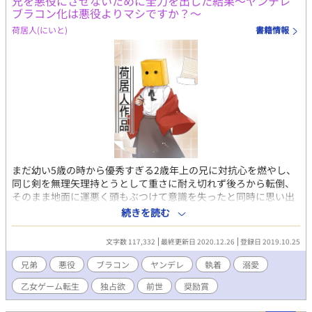
兄を悪役にさせないために全力を出した結果～ヤンデレ
ブラコン化は悪役よりマシですか？～
荷居人(にいと)
書籍情報
まだ幼い5歳の時から優秀すぎる2歳年上の兄に対抗心を燃やし、
同じ剣を無理矢理持とうとして重さに耐え切れず後ろから転倒、
そのまま地面に運悪く頭もぶつけて意識を失ったと同時に思い出
したのは前世の記憶。 それと同時にこの今生きる世界が、前世シ
続きを読む
スコンであった俺が妹と一緒にしていた乙女ゲーム『君と共に』
の略してキミトモの世界であることを理解した。 ちなみ俺はキミ
文字数 117,332
最終更新日 2020.12.26
登録日 2019.10.25
トモの攻略対象の第二王子であり、兄はキミトモで最大の悪役と
なる第一王子。 ｢いや、ゲームならともかく現実で身内が悪役に
兄弟
悪役
ブラコン
ヤンデレ
執着
溺愛
なるのわかってて放置……ってのもなぁ。何より兄さんってただ
乙女ゲーム転生
独占欲
前世
奨励賞
の寂しがり屋が拗れただけだし？それに俺が王様とか絶対無理だ
し｣ 悪役になる原因がわかっているなら、その原因を取り除けば