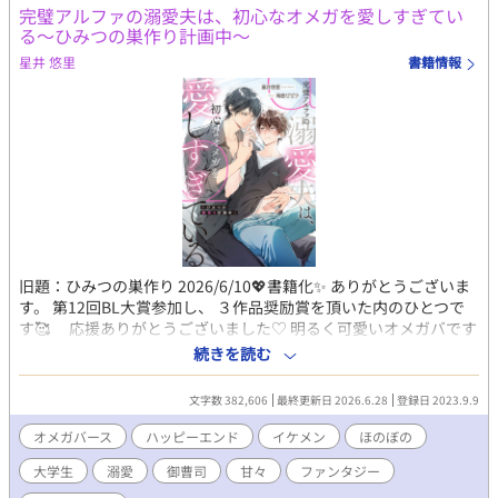
完璧アルファの溺愛夫は、初心なオメガを愛しすぎてい
る～ひみつの巣作り計画中～
星井 悠里
書籍情報
旧題：ひみつの巣作り 2026/6/10💖書籍化✨ ありがとうございま
す。 第12回BL大賞参加し、 ３作品奨励賞を頂いた内のひとつで
す🥰 応援ありがとうございました♡ 明るく可愛いオメガバです
♡ 学生結婚の夫夫🩵 仲良しです(*´艸`*) 【公式あらすじ】 あ
続きを読む
る日突然オメガに変性してしまった、元アルファの慧（けい）。
ヒートになっていたところを、かつてのライバルだった颯（はや
文字数 382,606
最終更新日 2026.6.28
登録日 2023.9.9
て）に助けられ、 そのまま彼と番になり、結婚までしてしまっ
た。 中高生時代によく競い合っていたけれど、夫になった颯は、
オメガバース
ハッピーエンド
イケメン
ほのぼの
あの頃とは違って慧に 優しく、甘く蕩けるような愛をくれる。 慧
大学生
溺愛
御曹司
甘々
ファンタジー
は颯との新婚生活をとても幸せに過ごしていたけれど、ある日ふ
と思った。 ――運命の番だから、相手のことを好きって思いこん