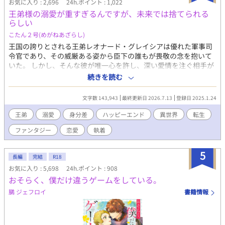
お気に入り : 2,696
24h.ポイント : 1,022
ださいませ
王弟様の溺愛が重すぎるんですが、未来では捨てられる
らしい
こたん２号(めがねあざらし)
王国の誇りとされる王弟レオナード・グレイシアは優れた軍事司
令官であり、その威厳ある姿から臣下の誰もが畏敬の念を抱いて
いた。 しかし、そんな彼が唯一心を許し、深い愛情を注ぐ相手が
王宮文官を務めるエリアス・フィンレイだった。地位も立場も異
続きを読む
なる二人だったが、レオは執拗なまでに「お前は私のものだ」と
愛を囁く。 だが、ある日エリアスは親友の内査官カーティスから
文字数 143,943
最終更新日 2026.7.13
登録日 2025.1.24
奇妙な言葉を告げられる。「近く“御子”が現れる。そしてレオナ
ード様はその御子を愛しお前は捨てられる」と。 レオナードの変
王弟
溺愛
身分差
ハッピーエンド
異世界
転生
わらぬ愛を信じたいと願うエリアスだったが、心の奥底には不安
ファンタジー
恋愛
執着
が拭えない。 そしてついに、辺境の村で御子が発見されたとの報
せが王宮に届いたのだった──。 【第13回BL大賞奨励賞受賞作
品】
5
長編
完結
R18
お気に入り : 5,698
24h.ポイント : 908
おそらく、僕だけ違うゲームをしている。
鵩 ジェフロイ
書籍情報