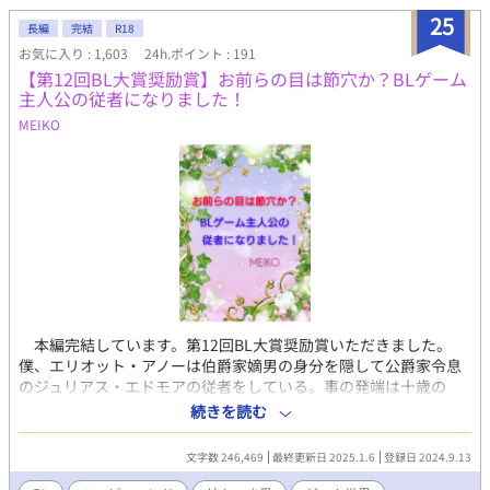
ァンタジー。ハピエンです。 番外編。 リナルド×ガルディア。王
25
長編
完結
R18
族と近衞騎士の恋。 ――忠誠を誓った相手を、愛してはいけない
お気に入り : 1,603
24h.ポイント : 191
と思っていた。切ない身分差、年の差の恋。恋の自覚は、相手が
【第12回BL大賞奨励賞】お前らの目は節穴か？BLゲーム
成人してからになります。
主人公の従者になりました！
MEIKO
本編完結しています。第12回BL大賞奨励賞いただきました。
僕、エリオット・アノーは伯爵家嫡男の身分を隠して公爵家令息
のジュリアス・エドモアの従者をしている。事の発端は十歳の
時…家族から虐げられていた僕は、我慢の限界で田舎の領地から
続きを読む
家を出て来た。もう二度と戻る事はないと己の身分を捨て、心機
一転王都へやって来たものの、現実は厳しく死にかける僕。薄汚
文字数 246,469
最終更新日 2025.1.6
登録日 2024.9.13
い格好でフラフラと彷徨っている所を救ってくれたのが完璧貴公