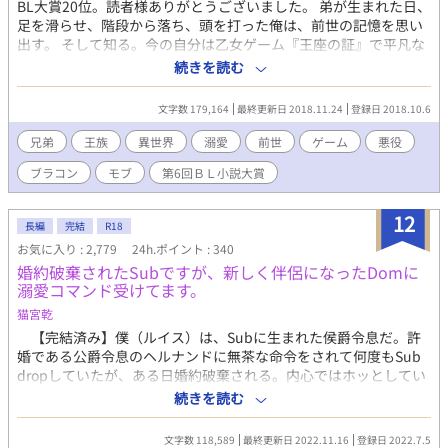
BL大賞20位。読者様ありがとうございました。 弟が生まれた日、
足を滑らせ、階段から落ち、頭を打った俺は、前世の記憶を思い
出す。 そして知る。今の自分は乙女ゲーム『王座の証』で平凡な
顔、平凡な頭、平凡な運動能力、全てに置いて普通、全てに置い
続きを読む
て完璧で優秀な弟はどんなに後に生まれようと次期王の継承権が
いく、王にふさわしい赤の瞳と黒髪を持ち、親の愛さえ奪った弟
文字数 179,164
最終更新日 2018.11.24
登録日 2018.10.6
に恨みを覚える悪役の兄であると。 でも今の俺はそんな弟の苦労
を知っているし、生まれたばかりの弟は可愛い。 そんな可愛い弟
兄弟
王族
異世界
溺愛
前世
ゲーム
悪役
が幸せになるためにはヒロインと結婚して王になることだろう。
ブラコン
モブ
第6回ＢＬ小説大賞
悪役になれば死ぬ。わかってはいるが、前世の後悔を繰り返さな
いため、将来処刑されるとわかっていたとしても、弟の幸せを願
います！ ・・・でもヒロインに会うまでは可愛がってもいいよ
12
長編
完結
R18
ね？ 本編は完結。番外編が本編越えたのでタイトルも変えた。あ
お気に入り : 2,779
24h.ポイント : 340
る意味間違ってはいない。可愛がらなければ番外編もないのだか
婚約破棄されたSubですが、新しく伴侶になったDomに
ら。 そしてまさかのモブの恋愛まで始まったようだ。 お気に入り
溺愛コマンド受けてます。
1000突破は私の作品の中で初作品でございます！ありがとうござ
います！ 2018/10/10より章の整理を致しました。ご迷惑おかけし
猫宮乾
ます。 2018/10/7.23時25分確認。BLランキング1位だと・・・？
【完結済み】僕（ルイス）は、Subに生まれた侯爵令息だ。許
2018/10/24.話がワンパターン化してきた気がするのでまた意欲が
婚である公爵令息のヘルナンドに無茶な命令をされて何度もSub
湧き、書きたいネタができるまでとりあえず完結といたします。
dropしていたが、ある日婚約破棄される。内心ではホッとしてい
2018/11/3.久々の更新。BL小説大賞応募したので思い付きを更新
た僕に対し、その時、その場にいたクライヴ第二王子殿下が、新
続きを読む
してみました。
しい婚約者に立候補すると言い出した。以後、Domであるクライ
ヴ殿下に溺愛され、愛に溢れるコマンドを囁かれ、僕の悲惨だっ
文字数 118,589
最終更新日 2022.11.16
登録日 2022.7.5