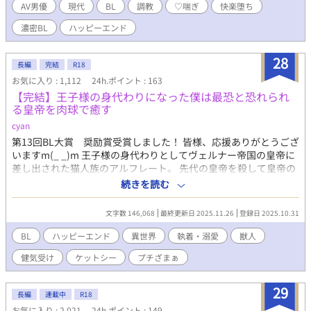
き、唯斗は一回限りの体験トレーニングに参加する。 そうして体
AV男優
現代
BL
調教
♡喘ぎ
快楽堕ち
験加入した唯斗は、インストラクターとして現れた青木颯真（あ
濃密BL
ハッピーエンド
おきそうま）にびっくりする。なんと、その彼は唯斗がよく見て
いるゲイビの男優にそっくりだったのだ。 既にAV男優を引退して
しまったが、かつてはバリタチ界の帝王と呼ばれていたソウがト
28
長編
完結
R18
レーナーのはずなんてない……と思う唯斗だったが、見れば見る
お気に入り : 1,112
24h.ポイント : 163
ほどAV男優のソウに思えてきた唯斗は、彼目当てでジムへの入会
【完結】王子様の身代わりになった僕は最恐と恐れられ
を決めてしまい――。 元イチャラブ専門AV男優（ドS）✕サラリ
る皇帝を肉球で癒す
ーマン ※タイトルの通り、イチャラブセックスメインで出ていた
元AV男優（ドS）に食われてしまう話です。 ※タイトル横に※印
cyan
があるものはR18表現ありです。軽い/重い、自慰のみに関わらず
第13回BL大賞 奨励賞受賞しました！ 皆様、応援ありがとうござ
つけています。 ※本作品をお読みいただきありがとうございま
いますm(_ _)m 王子様の身代わりとしてヴェルナー帝国の皇帝に
す。 BL大賞参加用に書いたお話になるため、本作品はこれで区切
差し出された猫人族のアルフレート。 先代の皇帝を殺して皇帝の
りとなりますが、また機会があれば二人のこれからや日常を増や
座についたと言われる恐ろしい皇帝グレオン。怯えるアルフレー
続きを読む
していけたらいいなと思っています。 引き続き応援、よろしくお
トだったが、皇帝はアルフレートのプニプニと柔らかい手を気に
願いいたします……！
入った。 バレたら殺される。緊張の毎日だったけど、僕にだけ優
文字数 146,068
最終更新日 2025.11.26
登録日 2025.10.31
しい顔を向けて抱きしめてくれる皇帝に、僕は恋をした。 ──僕
が王子様じゃなくても、愛してくれますか？ ※男性妊娠の表現が
BL
ハッピーエンド
異世界
執着・溺愛
獣人
あります。 ※初期に無理やりな場面があります。 ・シリアス控え
健気受け
ケットシー
プチざまぁ
め ・ざまぁ展開あり ・18禁シーンはタイトルに※つけています
29
長編
連載中
R18
お気に入り : 2,021
24h.ポイント : 149