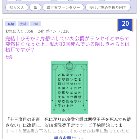
るなら婚約を解消してその人と添えば良いと婚約者に伝えても
獣人×人
番
異世界ファンタジー
受けが攻めを振り回す
「傷つけるつもりはなかった」だの「不甲斐ない婚約者ですまな
い」だのと言い訳ばかり。おまけに学園で僕が恋人同士を権力で
引き裂いたと噂が流れた。よーし、婚約破棄だ！ 教本にぴった
20
長編
完結
R18
りな物語を見つけた僕は「悪役令息」になってやる。 無事？ 婚
お気に入り : 358
24h.ポイント : 220
約破棄した後は、国を飛び出し世界を見に行こう！ オメガとい
完結｜ひそかに片想いしていた公爵がテンセイとやらで
っても、僕のフェロモンは微弱すぎて誰にも感じ取れないし、発
突然甘くなった上、私が12回死んでいる隠しきゃらとは
情期だって来たことがない。オメガの弱点がなければベータとし
初耳ですが？
て薬師見習いになってもいい。さあ、隣国へ出発だ！ と意気込
んだ僕の前に、盗賊が現れた。腕力も頭脳もなく出来る事といっ
七角
たら薬草を育てることと調薬くらいの僕が選べるのは、「死」か
「死んだほうがマシ」の二択だけ。せっかく自由になれたのにと
絶望しているその時、僕の前に現れたのは……。溺愛獣人王弟×
自己肯定感は低いし自信はないけれどときおり破天荒な行動を起
こす家出令息のオメガバース。 11/1から始まりました、「第13回
BL大賞」に参加しています。投票、ブクマ、いいね、しおり、感
想などで応援していただけると嬉しいです！最後まで頑張りま
す！
「十三度目の正直 死に戻りの冷徹公爵は悪役王子を死んでも離
さない」に改題し、8/19頃発売予定です！ご予約開始してま
す〜！加筆&書き下ろししていますのでぜひお手に取っていただ
けたら嬉しいです。 第12回BL大賞奨励賞をいただきました♡ 第
続きを読む