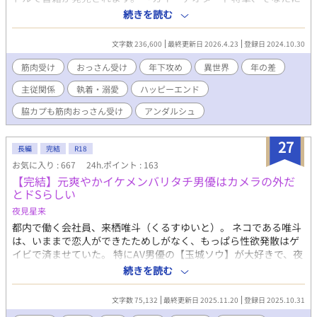
邪竜討伐の任を与える。我が命を果たすまで、この国に戻ること
続きを読む
は許さぬ」 ――新王から事実上の追放を受けたガイ。 副官を始
め、部下たちも冷ややかな態度。 ずっと感じていたが、自分は嫌
文字数 236,600
最終更新日 2026.4.23
登録日 2024.10.30
われていたのだと悟りながらガイは王命を受け、邪竜討伐の旅に
出る。 その際、一人の若き青年エリクがガイのお供を申し出る。
筋肉受け
おっさん受け
年下攻め
異世界
年の差
兵を辞めてまで英雄を手伝いたいというエリクに野心があるよう
主従関係
執着・溺愛
ハッピーエンド
に感じつつ、ガイはエリクを連れて旅立つ。 エリクの野心も、新
王の冷遇も、部下たちの冷ややかさも、すべてはガイへの愛だと
脇カプも筋肉おっさん受け
アンダルシュ
知らずに―― 筋肉おっさん受け好きに捧げる、実は愛されおっさ
ん冒険譚。 ※12/1ごろから書籍化記念の番外編を連載予定。二人
27
と一匹のハイテンションラブな後日談です。
長編
完結
R18
お気に入り : 667
24h.ポイント : 163
【完結】元爽やかイケメンバリタチ男優はカメラの外だ
とドSらしい
夜見星来
都内で働く会社員、来栖唯斗（くるすゆいと）。 ネコである唯斗
は、いままで恋人ができたためしがなく、もっぱら性欲発散はゲ
イビで済ませていた。 特にAV男優の【玉城ソウ】が大好きで、夜
な夜な彼が出演する新妻♂シリーズで抜いている日々。 そんなあ
続きを読む
る日、健康診断で体重や中性脂肪が増えていることに気づき、シ
ョックを受ける唯斗。 そろそろ運動したほうがいいかも……と思
文字数 75,132
最終更新日 2025.11.20
登録日 2025.10.31
っていた矢先、自宅の近くにパーソナルジムができたことに気付