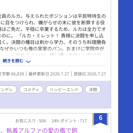
社員のルカ。与えられたポジションは平民特待生の
ーに目をつけられ、嫌がらせの末に彼を断罪する役
場はご免だ。平穏に卒業するため、ルカは全力でオ
なのに。 「ルカ・ミレット！ 貴様に決闘を申し込
届く。決闘の種目は剣から学力、そのうち料理勝負
はなぜかいつも俺の実家のパン。おまけに学院中が
。 ……あれ？ こいつ、俺に構ってほしいだけな
続きを読む
る、破滅フラグ回避（失敗中）の学園BLコメデ
は『小説家になろう』『カクヨム』にも掲載してい
文字数 66,839
最終更新日 2026.7.27
登録日 2026.7.27
ツンデレ
コメディ
ハッピーエンド
決闘
6
お気に入り : 506
24h.ポイント : 717
は、執着アルファの愛の檻で飼