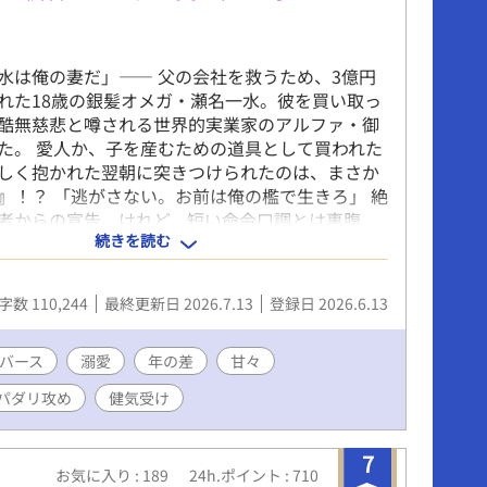
水は俺の妻だ」―― 父の会社を救うため、3億円
れた18歳の銀髪オメガ・瀬名一水。彼を買い取っ
酷無慈悲と噂される世界的実業家のアルファ・御
た。 愛人か、子を産むための道具として買われた
しく抱かれた翌朝に突きつけられたのは、まさか
』！？ 「逃がさない。お前は俺の檻で生きろ」 絶
者からの宣告。けれど、短い命令口調とは裏腹
続きを読む
手つきに滲む不器用な優しさと熱情に、一水の心
されていく。 単なる「所有物」として買われたオ
独な捕食者の心を溶かし、やがて唯一無二の番と
字数 110,244
最終更新日 2026.7.13
登録日 2026.6.13
つまでの物語。 絶対的支配から極上の溺愛へ。執
ース開幕！
バース
溺愛
年の差
甘々
パダリ攻め
健気受け
7
お気に入り : 189
24h.ポイント : 710