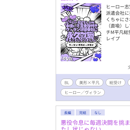
ヒーロー志
派遣会社に
くちゃにさ
（直喩）し
チM平凡総
レイプ
BL
美形×平凡
総受け
ヒーロー／ヴィラン
長編
完結
なし
悪役令息に毎週決闘を挑
たし状じゃない