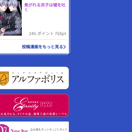
焦がれる双子は嘘を吐
く
24h.ポイント 768pt
投稿漫画をもっと見る