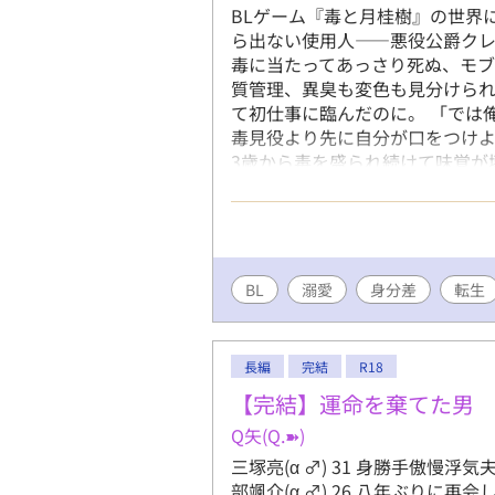
BLゲーム『毒と月桂樹』の世界
ら出ない使用人——悪役公爵クレ
毒に当たってあっさり死ぬ、モブ
質管理、異臭も変色も見分けら
て初仕事に臨んだのに。 「では
毒見役より先に自分が口をつけよ
3歳から毒を盛られ続けて味覚が
興味がない——はずなのに、俺
言葉に詰まった。 泥の味しか分
延びるための毒見が、いつのまに
役と、死にたがりの公爵。ふたり
作は『小説家になろう』『カクヨ
BL
溺愛
身分差
転生
長編
完結
R18
【完結】運命を棄てた男
Q矢(Q.➽)
三塚亮(α ♂) 31 身勝手傲慢浮気
部颯介(α ♂) 26 八年ぶりに再