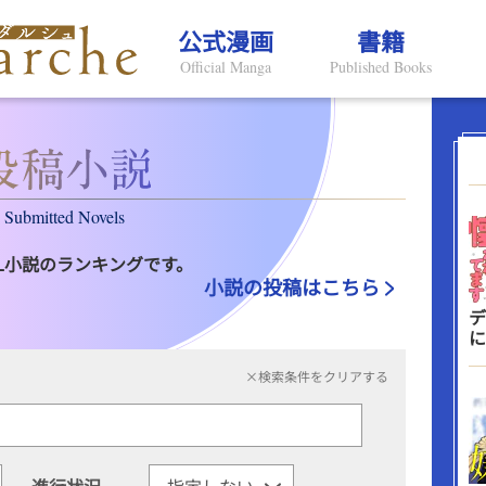
公式漫画
書籍
Official Manga
Published Books
Submitted Novels
L小説のランキングです。
小説の投稿はこちら
デ
に
×検索条件をクリアする
進行状況