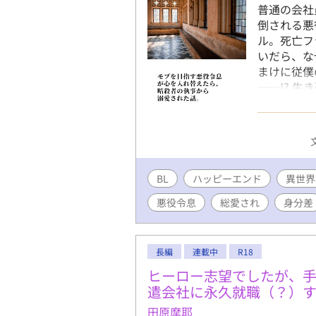
普通の会社
倒される悪
ル。死亡フ
いだら、な
まけに従僕
――!? 
ら真実の愛
見える展開
執事ひとり
付けており
す。 皆様
BL
ハッピーエンド
ろしくお願
異世界
談・番外編
悪役令息
総愛され
身分差
して、完結
た。
長編
連載中
R18
ヒーロー志望でしたが、
遣会社に永久就職（？）
田原摩耶