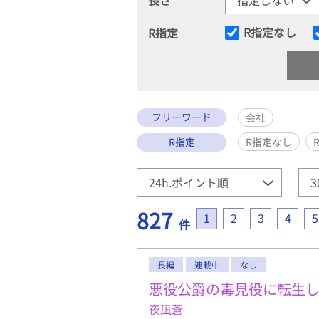
R指定なし
R指定
フリーワード
会社
R指定
R指定なし
827
1
2
3
4
5
件
長編
連載中
なし
悪役公爵の毒見役に転生
夜凪蒼