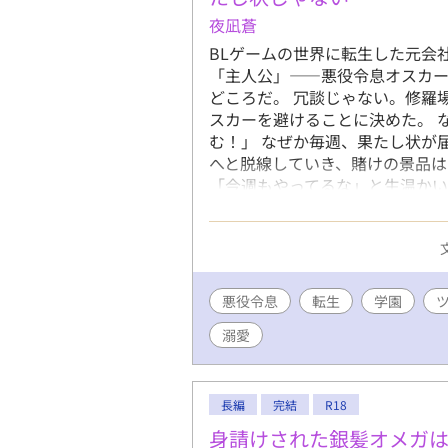
夜凪蒼
BLゲームの世界に転生した元会
「主人公」——悪役令息オスカ
どころだ。 冗談じゃない。修羅
スカーを避けることに決めた。 
む！」 なぜか毎週、果たし状が
へと脱線していき、賭けの景品
「今週もやってるな」と生温かい
んじゃ？ 逃げるほど距離が縮ま
ィ。全年齢・純愛です。 ※本作
ます。
悪役令息
転生
学園
溺愛
長編
完結
R18
身請けされた銀髪オメガ