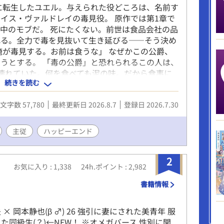
に転生したユエル。与えられた役どころは、名前す
イス・ヴァルドレイの毒見役。 原作では第1章で
中のモブだ。 死にたくない。前世は食品会社の品
れる。全力で毒を見抜いて生き延びる——そう決め
俺が毒見する。お前は食うな」 なぜかこの公爵、
うとする。 「毒の公爵」と恐れられるこの人は、
壊れていた。何を食べても泥の味。だから食事に
続きを読む
が「美味しいですか」と聞いた日、この人は初めて
からないはずの人が、なぜか俺にだけ甘い。 生き
文字数 57,780
最終更新日 2026.8.7
登録日 2026.7.30
かこの人に味を届ける仕事に変わっていく。 毒見
の食卓のラブコメディ。全年齢・純愛です。 ※本
ム』にも掲載しています。
主従
ハッピーエンド
2
お気に入り : 1,338
24h.ポイント : 2,982
書籍情報
夫 × 岡本静也(β ♂) 26 強引に妻にされた美青年 服
会した同級生(？)←NEW！ ※オメガバース 性別に関