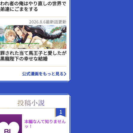
われ者の俺はやり直しの世界で
弟達にごまをする
2026.8.6最新話更新
罪された当て馬王子と愛したが
黒龍陛下の幸せな結婚
公式漫画をもっと見る
1
本編なんて知りません
ッ！