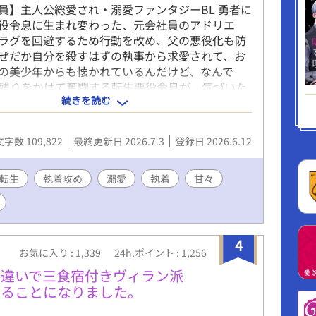
員】主人公総愛され・溺愛ファンタジーBL 勇者に
役令息に生まれ変わった、元会社員のアドリエ
ラグを回避するため行動を改め、父の悪役化も防
ぜだか自分を殺すはずの執事から求愛されて、お
の美少年からも懐かれているんだけど、なんで
生き残りをかけて奮闘する転生悪役令息が、気づいた
続きを読む
を手にしていて、幸せになるお話です。 総受けに
が含まれますが、最終的に主人公とくっつくのは
だけです。 性描写のあるエピソードには（☆）を
文字数 109,822
最終更新日 2026.7.3
登録日 2026.6.12
ます。 アルファポリス様の独占公開・最新作で
に楽しんでいただけたらと願っています。どうぞよ
いいたします！ ※本編完結済み。今後は、後日
転生
執着攻め
溺愛
執着
甘々
を不定期に投稿します。 ※番外編・第一弾としま
記念SS『プレゼントは僕だった』を更新しまし
4
お気に入り : 1,339
24h.ポイント : 1,256
手違いで三食宿付きヴィラン派
することになりました。