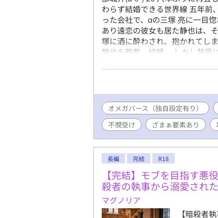
わらず結婚できる世界線 五年前
った会社で、αの三塚 亮に一目
あり遠恋の彼女も居た静也は、
塚に酒に酔わされ、抱かれてしま
静也を略奪、結婚。 しかし熱愛
Ωで、三塚と番になって子どもを
番契約は禁止されている。可愛
くてはならない。 そうして結婚
切り出す。 愛人に目が眩む三塚
らできずにいたが……。 手段を
オメガバース（独自設定有り）
そして捨てられた静也の、意外な
不憫受け
ざまぁ要素あり
く五年の間違いです！明らかなう
_)m
長編
完結
R18
【完結】モブを目指す悪
殺者の執事から溺愛され
マグノリア
【暗殺者執