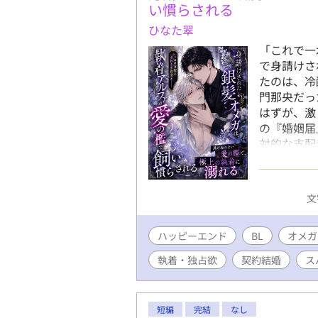
い慣らされる
ひなた翠
「これで一
で身請けさ
たのは、冷
門那央だっ
はずが、激
の『婚姻届
対的な支配
に、触れる
は次第に絆
メガが、孤
文
して並び立
着オメガバ
ハッピーエンド
BL
オメガ
執着・独占欲
契約結婚
ス
短編
完結
なし