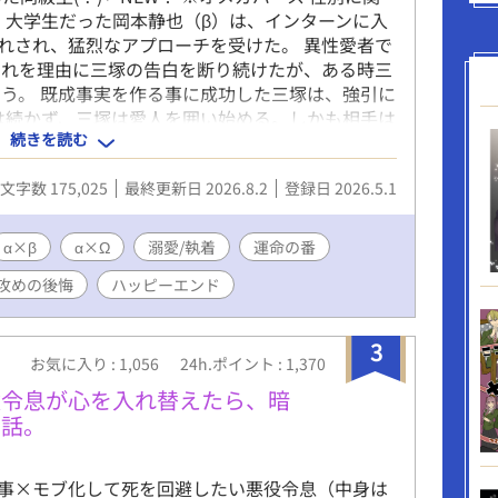
、大学生だった岡本静也（β）は、インターンに入
惚れされ、猛烈なアプローチを受けた。 異性愛者で
それを理由に三塚の告白を断り続けたが、ある時三
う。 既成事実を作る事に成功した三塚は、強引に
は続かず、三塚は愛人を囲い始める。しかも相手は
続きを読む
産む事を望んでいた。 バース法により、婚姻外の
い愛人の願いを叶える為には、まず静也と離婚しな
文字数 175,025
最終更新日 2026.8.2
登録日 2026.5.1
生活が五年目に入ったある夜、三塚は静也に離婚を
は、この先で自分を待つ恐ろしい運命など、想像す
選ばず生きてきた傲慢浮気男・三塚の末路とは。
α×β
α×Ω
溺愛/執着
運命の番
未来とは。 ※お詫び 17話のラスト、三年ではな
攻めの後悔
ハッピーエンド
っかりミスです！ お詫びして訂正いたしますm(_
3
お気に入り : 1,056
24h.ポイント : 1,370
役令息が心を入れ替えたら、暗
た話。
事×モブ化して死を回避したい悪役令息（中身は