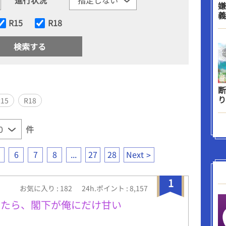
嫌
義
R15
R18
断
り
R15
R18
件
6
7
8
...
27
28
Next
1
お気に入り : 182
24h.ポイント : 8,157
したら、閣下が俺にだけ甘い