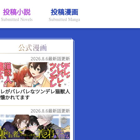
投稿小説
投稿漫画
Submitted Novels
Submitted Manga
2026.8.6最新話更新
レがバレバレなツンデレ猫獣人
懐かれてます
2026.8.6最新話更新