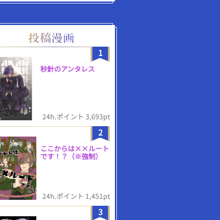
1
秒針のアンタレス
24h.ポイント 3,693pt
2
ここからは××ルート
です！？（※強制）
24h.ポイント 1,451pt
3