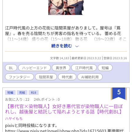
江戸時代風の上方の花街に陰間茶屋がありまして。屋号は『蔦
屋』。春を売る陰間たちが男客の指名を待っている。 蕾める花
（11〜14歳） 盛りの花（15〜18歳） 散る花 （19〜22歳） そこ
におります散花さん（琴風）は、陰間界隈では年増の22歳！陰間
続きを読む
茶屋で最年長の『琴風』は、皆から『散花』と呼ばれている。そ
ろそろ引退を考えつつ、男に抱かれるのが心地よくもあり‥‥。
文字数 14,183
最終更新日 2023.9.22
登録日 2023.9.16
でも、指名客は減るばかり。 どうする、散花？
BL
ハッピーエンド
異世界
江戸時代風
短編
ファンタジー
陰間茶屋
時代劇
AI補助利用
5
短編
完結
R18
お気に入り : 22
24h.ポイント : 0
【悪代官×染物職人】女好き悪代官が染物職人に一目ぼ
れし、越後屋と結託して陥れようとする話【時代劇BL】
ハヤイもち
pixivと同時投稿になります。
https://www.pixiv.net/novel/show.php?id=16715603 悪徳御代