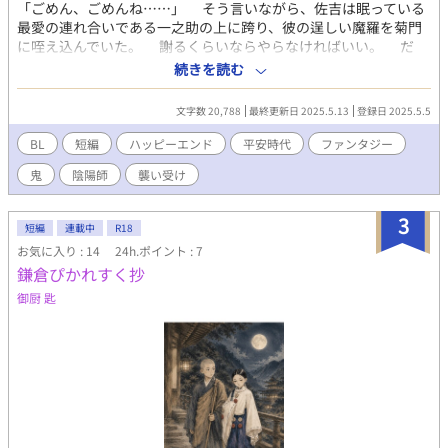
「ごめん、ごめんね……」 そう言いながら、佐吉は眠っている
最愛の連れ合いである一之助の上に跨り、彼の逞しい魔羅を菊門
に咥え込んでいた。 謝るくらいならやらなければいい。 だ
が、佐吉には一之助の濃厚な精を搾り取らなければならない、切
続きを読む
羽詰まった理由があった。 鬼の血を引いた放免×妖を惹きつける
体質の陰陽師 平安時代ファンタジーBL 丸井まー様の「睡Ｘ姦企
文字数 20,788
最終更新日 2025.5.13
登録日 2025.5.5
画」、春森夢花様主催の「時代劇BL2024」参加作品です。 他サ
イトにも掲載しています。 ※ ざっくり平安時代でいいよね！の精
BL
短編
ハッピーエンド
平安時代
ファンタジー
神の下、自由に書き進めましたので、それを念頭に読んでいただ
鬼
陰陽師
襲い受け
けたらと思います。
3
短編
連載中
R18
お気に入り : 14
24h.ポイント : 7
鎌倉ぴかれすく抄
御厨 匙