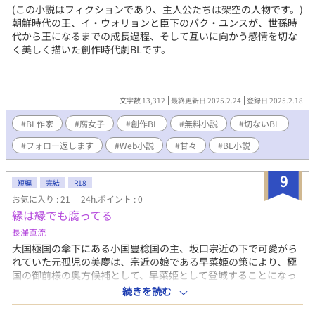
(この小説はフィクションであり、主人公たちは架空の人物です。)
朝鮮時代の王、イ・ウォリョンと臣下のパク・ユンスが、世孫時
代から王になるまでの成長過程、そして互いに向かう感情を切な
く美しく描いた創作時代劇BLです。
文字数 13,312
最終更新日 2025.2.24
登録日 2025.2.18
#BL作家
#腐女子
#創作BL
#無料小説
#切ないBL
#フォロー返します
#Web小説
#甘々
#BL小説
9
短編
完結
R18
お気に入り : 21
24h.ポイント : 0
縁は縁でも腐ってる
長澤直流
大国極国の傘下にある小国豊稔国の主、坂口宗近の下で可愛がら
れていた元孤児の美慶は、宗近の娘である早菜姫の策により、極
国の御前様の奥方候補として、早菜姫として登城することになっ
てしまった。案内役に事情を説明して帰国しようとするのだが
続きを読む
―――― ※なんちゃって時代劇です。設定はユルユルでさらっと