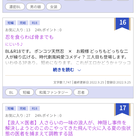
濃密BL
男の娘
女装
16
短編
完結
R18
お気に入り : 13
24h.ポイント : 0
忍を食らわば骨までも
にじいろ♪
BL&R18です。 ポンコツ天然忍 ✕ お殿様 どっちもどっちな二
人が繰り広げる、時代劇風純愛コメディ？ 三人目も登場します。
いわゆる3Pあり。 短めになります。 これがエロかどうか＋ツッコ
ミ役は、もはや読者様に委ねたいと思います。 小説家になろう様
続きを読む
でも同設定で投稿しておりますが、設定以外は大幅に変更してお
りますので、ほぼ別物です。 寝る直前の寝ぼけた半目でご覧下さ
文字数 7,747
最終更新日 2022.9.25
登録日 2022.9.25
い。 にじいろ♪
BL
短編
和風ファンタジー
忍者
17
短編
完結
R18
お気に入り : 27
24h.ポイント : 0
【浪人×医者】人さらいの一味の浪人が、神隠し事件を
解決しようとのこのこやってきた飛んで火に入る夏の虫状
態の医者を捕まえて調教する話