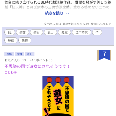
舞台に繰り広げられるBL時代劇短編作品。 世間を騒がす美しき義
賊「紅天神」と貧乏旗本の三男坊源之助。重なる筈のない二つの
魂がたった一夜だけ重なった。 そのたった一夜が全てを変えた物
続きを読む
語。 最初はえ？！コレBL？？と言う感じですが、ちゃんとBLに
なっていきますよ❣️
文字数 12,883
最終更新日 2021.6.19
登録日 2021.6.14
BL
遊郭
遊女
武士
義賊
江戸時代
侍
短編
衆道
7
長編
完結
なし
お気に入り : 13
24h.ポイント : 0
不思議の国で遊女にされそうです！
ことわ子