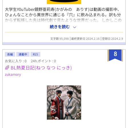
大学生Y0uTuber鏡野亜莉寿(かがみの ありす)は動画の撮影中、
ひょんなことから異世界に通じる『穴』に飲み込まれる。訳も分
からず転移した先は時代劇で見たような世界だった。 しかしこの
世界、何かがおかしい。 町にはネオンが煌めき、化け物が闊歩す
続きを読む
る。 化け物に襲われ、逃げた先はこの町最大の大見世『蝙蝠
楼』。 そこで亜莉寿は何故か遊女と勘違いされ──？ ※この話は
文字数 95,098
最終更新日 2024.2.16
登録日 2024.2.9
J庭55で販売予定です。(本編＋書き下ろしの番外編を纏めたもの)
スペース【た03a】
8
長編
連載中
R15
お気に入り : 0
24h.ポイント : 0
🌈 BL熱夏日記(ねつ なつ にっき)
zukamory