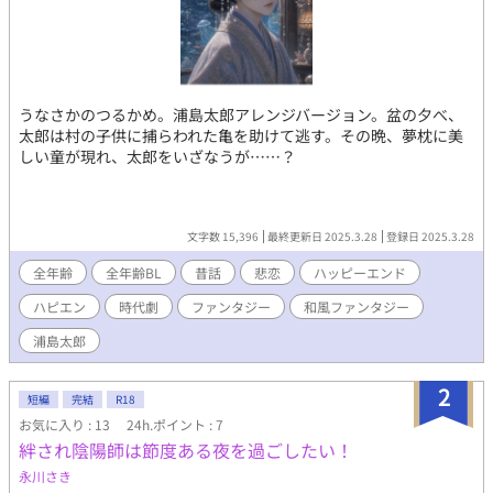
うなさかのつるかめ。浦島太郎アレンジバージョン。盆の夕べ、
太郎は村の子供に捕らわれた亀を助けて逃す。その晩、夢枕に美
しい童が現れ、太郎をいざなうが……？
文字数 15,396
最終更新日 2025.3.28
登録日 2025.3.28
全年齢
全年齢BL
昔話
悲恋
ハッピーエンド
ハピエン
時代劇
ファンタジー
和風ファンタジー
浦島太郎
2
短編
完結
R18
お気に入り : 13
24h.ポイント : 7
絆され陰陽師は節度ある夜を過ごしたい！
永川さき