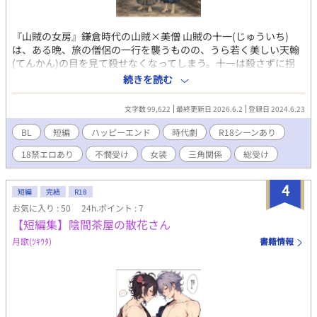
『山賊の女房』鎌倉時代の山賊×美僧 山賊の十一(じゅういち)
は、ある晩、旅の僧侶の一行を襲うものの、うら若く美しい天翰
(てんかん)の目を見て殺せなくなってしまう。十一は殺さずに拐
(かどわか)すが……。 『鞘鳴りえれぢゐ』鎌倉時代の山賊×山賊
続きを読む
濡れ衣を着せられ酒屋を飛びだした喜作(きさく)は、隻眼の山賊
に拾われる。喜作は喜々須(きぎす)と名を変え、山賊見習いとし
文字数 99,622
最終更新日 2026.6.2
登録日 2024.6.23
て暮らしはじめるが、兄貴分の夷虎(いとら)は手の早い男
で……？ 『梟の眸(め)』鎌倉時代の僧侶×稚児 修行僧の愚鶴(ぐか
BL
短編
ハッピーエンド
時代劇
R18シーンあり
く)は、稚児の鵠丸(くぐいまる)に一目惚れする。しかし鵠丸は貫
18禁エロあり
不憫受け
女装
三角関係
総受け
主のものであり、それは道ならぬ恋だった。
4
短編
完結
R18
お気に入り : 50
24h.ポイント : 7
【短編集】陰間茶屋の散花さん
月歌(ﾂｷｳﾀ)
書籍情報