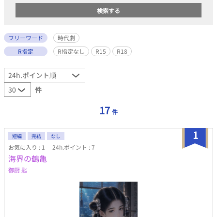
フリーワード
時代劇
R指定
R指定なし
R15
R18
件
17
件
1
短編
完結
なし
お気に入り : 1
24h.ポイント : 7
海界の鶴亀
御厨 匙