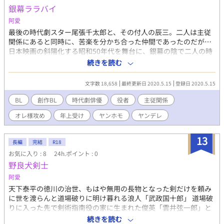
国ファンタジー時代劇で、超絶人気のWEBドラマ。日本でも放送
銀幕ララバイ
し、人気を博している。 ＜世界＞ 聖界（せいかい）：白龍族が
阿愛
治める国。誠実な者が多い。 邪界（じゃかい）：黒龍族が治め
る国。卑劣な者が多い。 ＜主要キャラ＞ 黒川葵衣：平凡な大学
最後の時代劇スター尾張千太郎と、その付人の辰三。二人は主従
生。中国ドラマオタク。 蒼翠（そうすい）：邪界の第八皇
関係にあると同時に、苦楽を分かち合った仲間であったのだが…
子。葵衣の転生先。ドラマでは泣く子も黙る悪辣非道キャラ。
日本映画の斜陽化する昭和50年代を舞台に、銀幕の陰で二人の時
無風（むふう）：聖界の第二皇子。訳があって平民として暮らし
代劇俳優が織りなす哀しきゲイロマンス ※note、pixiv、
続きを読む
ている。 仙人（せんにん）：各地を放浪する老人。 炎禍（え
fujossy、ノクターンノベルズにて重複投稿を行っております。
んか）：邪界皇太子。性格悪い。蒼翠をバカにしている。
noteよりリンクは辿れます ※後書きに用語等の注釈集を用意して
文字数 18,658
最終更新日 2020.5.15
登録日 2020.5.15
おります ※直接のサポートはnoteまたはBOOTHにてお願いいた
します 【note】
BL
創作BL
時代劇俳優
役者
主従関係
https://note.com/ahai_rainbow/n/na0ed227a3f63?
オレ様攻め
年上受け
ヤンホモ
ヤンデレ
magazine_key=mf4183aa0f8fb
13
長編
完結
R18
お気に入り : 8
24h.ポイント : 0
野良犬剣士
阿愛
天下泰平の徳川の治世、もはや無用の長物となった剣だけを頼み
に世を渡らんと道場破りに明け暮れる浪人「武政国十郎」 道場破
りに入った先で剣術指南役の家に生まれた俊英「雲井弦一郎」と
出会い、二人は「兄弟」となった 正反対の武士二人が織りなす本
続きを読む