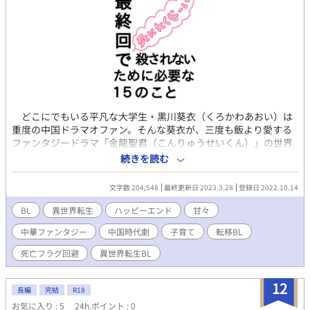
どこにでもいる平凡な大学生・黒川葵衣（くろかわあおい）は
重度の中国ドラマオファン。そんな葵衣が、三度も飯より愛する
ファンタジードラマ「金龍聖君（こんりゅうせいくん）」の世界
に転生してしまった！ しかも転生したのは、ドラマの最終回に
続きを読む
主人公に殺される予定の極悪非道皇子。 いやいやいや、俺、殺
されたくないし。痛いのイヤだし。 葵衣はどうにか死亡フラグ
文字数 204,548
最終更新日 2023.3.28
登録日 2022.10.14
を回避しようと、ことなかれの人生を歩もうとする。 とりあえ
ず主人公に会わなきゃよくない？ が、現実は厳しく、転生した
BL
異世界転生
ハッピーエンド
甘々
のは子供時代の主人公を誘拐した直後。 どうするの、俺！ 絶
中華ファンタジー
中国時代劇
子育て
転移BL
望まっしぐらじゃん！ 悩んだ葵衣は、とにかく最終回で殺され
ないようにするため、訳アリの主人公を育てることを決める。
死亡フラグ回避
異世界転生BL
目標は自分に殺意が湧かないよう育てて、無事親元に帰すこと！
そんなヒヤヒヤドキドキの溺愛子育てB L。 ＝＝＝＝＝＝＝
12
＝＝＝＝＝＝＝＝＝＝＝＝＝ ＊以下は簡単な設定説明ですが、本
長編
完結
R18
文にも書いてあります。 ★金龍聖君（こんりゅうせいくん）：中
お気に入り : 5
24h.ポイント : 0