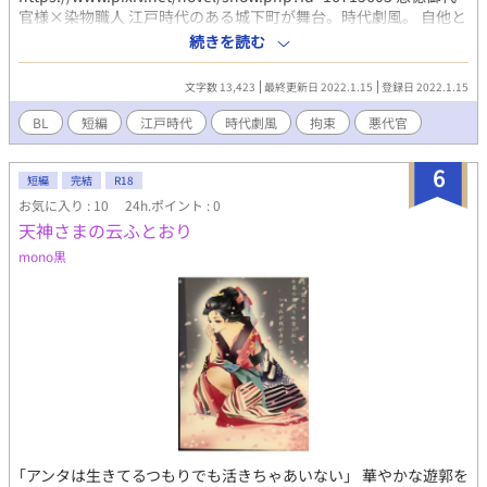
官様×染物職人 江戸時代のある城下町が舞台。時代劇風。 自他と
もに女好きで知られる悪徳代官はお忍びで行った町のはずれで染
続きを読む
物職人と出会った。 その男に一目ぼれした御代官様は悩みながら
も欲望に正直になっていく話。 悪徳代官:名前 水野（30歳前半く
文字数 13,423
最終更新日 2022.1.15
登録日 2022.1.15
らい）-自他ともに認める女好き。美人に目がない。同じくらい金
が好きで、賄賂を受け取ったりしている。 染物職人:名前 銀治
BL
短編
江戸時代
時代劇風
拘束
悪代官
（10代後半から20代くらい）-頑固で昔気質な職人。町はずれに
妹と住んでいる。美人。 ギャグに全振りしてます。 いい話風にま
6
とめようとしてますが、御代官様はただのクズです。 ※エロなし
短編
完結
R18
→自作エロ入れる予定。 苦情等は一切受け付けておりませんの
お気に入り : 10
24h.ポイント : 0
で、閲覧は自己責任としご自衛をお願い致します。
天神さまの云ふとおり
mono黒
｢アンタは生きてるつもりでも活きちゃあいない」 華やかな遊郭を