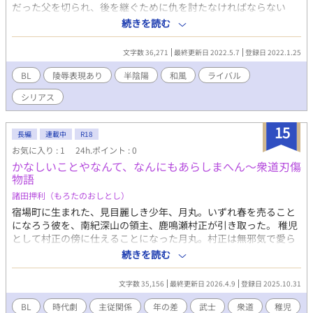
だった父を切られ、後を継ぐために仇を討たなければならない
男・東雲柊一。 柊一に挑まれた多聞は、勝つ度に代償を要求して
続きを読む
くるのだった。 時代劇物っぽいけど、あくまで「ぽい」だけで、
時代考証とかは全然考えない、むしろ時代劇風ファンタジーです
文字数 36,271
最終更新日 2022.5.7
登録日 2022.1.25
らある、エセエセ時代劇モノ。 きゅんきゅんは全くナイ、殺伐し
た感じで、愛とゆーよりは執着な感じ。 作者的にはこれで完結し
BL
陵辱表現あり
半陰陽
和風
ライバル
てるけど、読み手からしたらエタってるみたいにみえるかも…？
シリアス
※注１ こちらの作品は'04〜'12まで運営していた、個人サイト
「Teddy Boy」にて公開していたものです。 ※注２ 当方の作品は
（登場人物の姓名を考えるのが面倒という雑な理由により）スタ
15
長編
連載中
R18
ーシステムを採用しています。 同姓同名の人物が他作品
お気に入り : 1
24h.ポイント : 0
（MAESTRO-K！が顕著）にも登場しますが、シリーズや特別な説
かなしいことやなんて、なんにもあらしまへん〜衆道刃傷
明が無い限り全くの別人として扱っています。 上記、あしからず
物語
ご了承の上で本文をお楽しみください。
諸田押利（もろたのおしとし）
宿場町に生まれた、見目麗しき少年、月丸。いずれ春を売ること
になろう彼を、南紀深山の領主、鹿鳴瀬村正が引き取った。 稚児
として村正の傍に仕えることになった月丸。村正は無邪気で愛ら
しい月丸を、実の子のように扱おうとするが、艶やかな顔、躰、
続きを読む
仕草、そのすべてに惹かれ、やがて二人の関係は家族よりも深く
なっていく……。 砂上に誓った愛を、時代という名の波が包む。
文字数 35,156
最終更新日 2026.4.9
登録日 2025.10.31
BL
時代劇
主従関係
年の差
武士
衆道
稚児