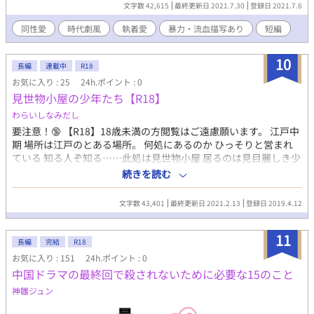
お送りします。 ※零話+本編25話、小話【家宝の槍と畳の穴】4話
文字数 42,615
最終更新日 2021.7.30
登録日 2021.7.6
（一話200文字～3000文字程度）で完結。 ※幕間後にちょびちょ
び『背後注意』出現。（ほとんど強引、苦手な方はご注意くださ
同性愛
時代劇風
執着愛
暴力・流血描写あり
短編
い） ※デレ少なめ……極小？
10
長編
連載中
R18
お気に入り : 25
24h.ポイント : 0
見世物小屋の少年たち【R18】
わらいしなみだし
要注意！🔞 【R18】18歳未満の方閲覧はご遠慮願います。 江戸中
期 場所は江戸のとある場所。 何処にあるのか ひっそりと営まれ
ている 知る人ぞ知る……此処は見世物小屋 居るのは見目麗しき少
年たち そして其処は女人禁制 演目は少年たちの芸事 客は男のみ
続きを読む
で客層は千差万別 そして彼らは……春を売る ひとときの夢を……
それが彼らのお仕事 ※『見世物小屋』架空です。 実在しませ
文字数 43,401
最終更新日 2021.2.13
登録日 2019.4.12
ん！ ※【歴史】（江戸中期話なのでどうしても諦めきれず） 『見
世物小屋の少年たち』恋模様を…。 場所に違和感ありすぎたら
11
【BL】に戻ってきます。 …ちいさなお知らせでした！ ＊＊＊＊＊
長編
完結
R18
＊ 話し言葉も内容も時代劇用語はほとんど使用しません。 あくま
お気に入り : 151
24h.ポイント : 0
でも時代背景のみです。 《不定期更新》
中国ドラマの最終回で殺されないために必要な15のこと
神雛ジュン