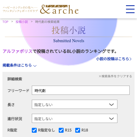
TOP
投稿小説
時代劇の検索結果
Submitted Novels
アルファポリス
で投稿されているBL小説のランキングです。
小説の投稿はこちら
掲載条件はこちら
×検索条件をクリアする
詳細検索
フリーワード
長さ
進行状況
R指定
R指定なし
R15
R18