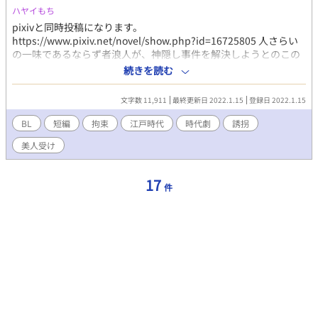
ハヤイもち
pixivと同時投稿になります。
https://www.pixiv.net/novel/show.php?id=16725805 人さらい
の一味であるならず者浪人が、神隠し事件を解決しようとのこの
こやってきた飛んで火に入る夏の虫状態の医者を捕まえて、調教
続きを読む
する話 浪人×医者（美人） 江戸時代イメージ。 有名時代劇ドラ
マをイメージしました。 相変わらず、導入が長いです。 エロは次
文字数 11,911
最終更新日 2022.1.15
登録日 2022.1.15
から入ります。
BL
短編
拘束
江戸時代
時代劇
誘拐
美人受け
17
件