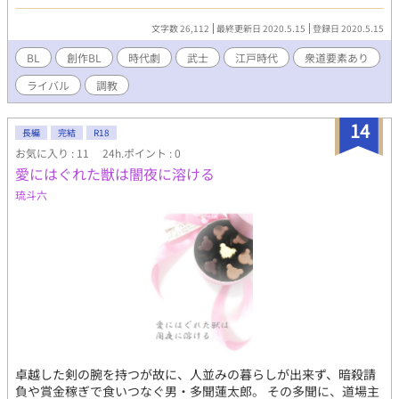
格衆道時代小説 浪人×道場主の息子 ※note、pixiv、fujossy、ノ
クターンノベルズにて重複投稿を行っております。noteよりリン
文字数 26,112
最終更新日 2020.5.15
登録日 2020.5.15
クは辿れます ※後書きに用語等の注釈集を用意しております ※直
接のサポートはnoteまたはBOOTHにてお願いいたします
BL
創作BL
時代劇
武士
江戸時代
衆道要素あり
【note】https://note.com/ahai_rainbow/n/na0ed227a3f63?
ライバル
調教
magazine_key=mf4183aa0f8fb
14
長編
完結
R18
お気に入り : 11
24h.ポイント : 0
愛にはぐれた獣は闇夜に溶ける
琉斗六
卓越した剣の腕を持つが故に、人並みの暮らしが出来ず、暗殺請
負や賞金稼ぎで食いつなぐ男・多聞蓮太郎。 その多聞に、道場主