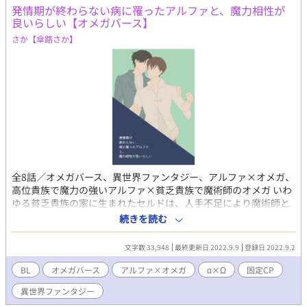
発情期が終わらない病に罹ったアルファと、魔力相性が
良いらしい【オメガバース】
さか【傘路さか】
全8話／オメガバース、異世界ファンタジー、アルファ×オメガ、
高位貴族で魔力の強いアルファ×貧乏貴族で魔術師のオメガ いわ
ゆる貧乏貴族の家に生まれたセルドは、人手不足により魔術師と
して実家の領地で暮らしていた。 ある日、学生時代の友人が領地
続きを読む
を訪れ、高位貴族のオルキスが発情期が終わらない症状で苦しん
でいると聞かされる。 この国では神殿に魔力を込めた特殊な石を
文字数 33,948
最終更新日 2022.9.9
登録日 2022.9.2
預ければ、神殿の鑑定士が魔力相性のいいアルファを探してくれ
る。まだ石を神殿に預けていない貴族を対象に石を集めた結果、
BL
オメガバース
アルファ×オメガ
α×Ω
固定CP
セルドが相性の良いオメガと判明したらしい。 症状の改善のた
異世界ファンタジー
め、アルファであるオルキスとの接触を要望され、実家への援助