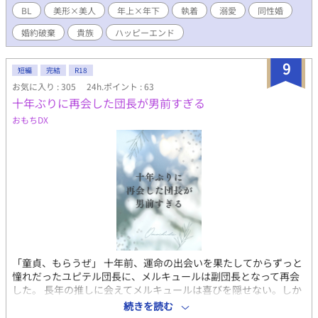
BL
美形×美人
年上×年下
執着
溺愛
同性婚
婚約破棄
貴族
ハッピーエンド
9
短編
完結
R18
お気に入り : 305
24h.ポイント : 63
十年ぶりに再会した団長が男前すぎる
おもちDX
「童貞、もらうぜ」 十年前、運命の出会いを果たしてからずっと
憧れだったユピテル団長に、メルキュールは副団長となって再会
した。 長年の推しに会えてメルキュールは喜びを隠せない。しか
し誰よりも男前なユピテルには、大きな秘密があった。 騎士
続きを読む
(18)×騎士(30) 再会年下攻め×オラネコ R18オメガバース。ゆる