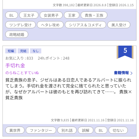
う。 花嫁にされた北の大国の第4王子ナナ・スカーレット(※14歳)
文字数 398,182
最終更新日 2026.8.8
登録日 2026.1.15
は父王の命令なので嫌々ながら嫁いできたが非常に不本意であり
超絶不機嫌で王太子コクトーにも超絶塩対応。 弱気なコクトーは
BL
王太子
女装男子
王家
貴族・王族
気が強いナナにヒビリまくる――そんなお互いに不幸な新婚生活
ツンデレ受け
ヘタレ攻め
シリアス＆コメディ
美人受け
がスタートする。 ｢……父上、そりゃねーよ！｣な采配で男の子同
士で夫婦となったコクトー×ナナの恋愛と夫婦生活の行方は？ 花
政略結婚
嫁と貧乏貴族に登場したキャラクターも随時登場させます！花嫁
と貧乏貴族を読んでいなくても楽しめるのでよろしくお願いいた
5
します。 ～主な登場人物～ ・コクトー・アガート 15歳 攻め
短編
完結
なし
女王ダイアナ1世(※元ダイアナ王女)&王婿ミモザ殿下(※元ミモザ
お気に入り : 833
24h.ポイント : 248
王子)の長男で王太子 未来の国王陛下として育てられるが気弱でヘ
手切れ金
タレな少年 父ミモザによく似た濃いブロンド&青い瞳で美少年 自
のらねことすていぬ
書籍情報
分にまったく自信がなくて自虐的な性格 両親(※特に父ミモザ)の
強い希望で北の大国の第4王子ナナと結婚する羽目に陥る ナナと
貧乏貴族の息子、ジゼルはある日恋人であるアルバートに振られ
男の子同士で結婚して共に生活するうち次第に王太子としての自
てしまう。手切れ金を渡されて完全に捨てられたと思っていた
覚に目覚めていく 争い嫌いで気が優しい少年 ・ナナ・スカーレッ
が、なぜかアルバートは彼のもとを再び訪れてきて……。 貴族×
ト 14歳 受け 北の大国の第4王子だったが父王の計略でライバ
貧乏貴族
ル国の王太子コクトーと政略結婚する羽目に陥った少年花嫁 滅法
気が強い性格が災いし弱気な結婚相手コクトーとの新婚生活は破
滅的となる プライドが高くて嫁ぎ先で周囲と衝突するが自分の落
ち度は潔く認めて反省する高潔さを持っている 黒髪&黒い瞳の色
文字数 9,835
最終更新日 2021.11.16
登録日 2021.11.16
白な雪国美少年 気は半端なく強いが根は素直な性格 気弱なヘタレ
異世界
ファンタジー
別れ話
誤解
BL
切ない
王太子&強気な美少年花嫁の政略結婚生活の行方をお楽しみくだ
さい！