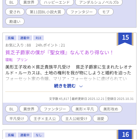
せを手に入れようとジタバタするお話です。 ※ IFストーリー
BL
異世界
ハッピーエンド
アンダルシュノベルズb
R18も完結しました。大人の方よろしければどうぞ読んでいただ
愛され
第11回BL小説大賞
ファンタジー
モブ
けると嬉しいです。
https://www.alphapolis.co.jp/novel/263032221/347838152
勘違い
15
長編
連載中
R18
お気に入り : 88
24h.ポイント : 21
貧乏子爵家の僕が『聖女様』なんてあり得ない！
寝転 プリン
美形王子攻め×貧乏貴族平凡受け 貧乏子爵家に生まれたレオナ
ルド・ルーカスは、土地の権利を我が物にしようと婚約を迫った
フォーセット家の令嬢、マリア・フォーセットに虐げられてい
た。 しかし、彼の家が貧乏な理由は、領民に住みやすい環境を
続きを読む
整えたいと父が税を格安にしている為だったのだ。 そんな誇ら
しい父と優しい母にちょっと過保護気味に育てられたレオナルド
文字数 45,817
最終更新日 2025.12.21
登録日 2025.10.31
は、当然貴族間の駆け引きなんて知る由もない。 良くも悪くも
純粋に育った彼に待ち受けていたのは"凍てつく仮面"と恐れられ
BL
異世界
ファンタジー
美形×平凡
美形攻め
てきた、スペディナ王国第二王子のアルト・スターリッジとの出
平凡受け
王子×主人公
主人公総受け
溺愛
会いであった。 自分を利用しようと企み近づいてくる人間に辟
易していたアルトは、レオナルドの媚びへつらわない純粋な姿に
心を奪われてしまう。 そしてレオナルドの現状を知ったアルト
16
長編
連載中
なし
は、こんな提案をするのだ。 「そんな扱いを受けるぐらいなら、