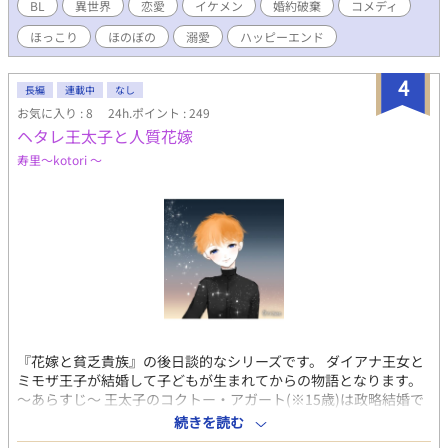
っちょこちょいなセシルのドタバタラブコメです。
BL
異世界
恋愛
イケメン
婚約破棄
コメディ
ほっこり
ほのぼの
溺愛
ハッピーエンド
4
長編
連載中
なし
お気に入り : 8
24h.ポイント : 249
ヘタレ王太子と人質花嫁
寿里～kotori ～
『花嫁と貧乏貴族』の後日談的なシリーズです。 ダイアナ王女と
ミモザ王子が結婚して子どもが生まれてからの物語となります。
～あらすじ～ 王太子のコクトー・アガート(※15歳)は政略結婚で
仮想敵国ともされる北の大国の王女を嫁にもらわないで父ミモザ
続きを読む
の計略で北の大国の国王の第4王子を花嫁することが決まってしま