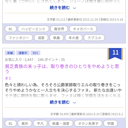
なく番（つがい）にされてしまう。 ジューノは憎き番に向かって
叫ぶしかない。 「ふざけんなぁぁぁ！」 安定した生活を手に入れ
続きを読む
たかっただけの婿入りは、いったいどうなる！？ 不器用騎士アル
ファ×貧乏オメガ 別サイトにて日間１位、週間２位を記録した作
文字数 33,112
最終更新日 2023.12.28
登録日 2023.9.18
品。 ゆるっとファンタジーでオメガバースも独自の解釈を含みま
す。深く考えずに楽しんでいただけると幸いです。 表紙イラスト
BL
ハッピーエンド
異世界
オメガバース
はpome村さん(X @pomemura_)に描いていただきました。
ファンタジー
溺愛
執着
年の差
ラブコメ
11
長編
連載中
R15
お気に入り : 2,447
24h.ポイント : 35
貧乏貴族の末っ子は、取り巻きのひとりをやめようと思
う
まと
色々と煩わしい為、そろそろ公爵家跡取りエルの取り巻きをこっ
そりやめようかなと一人立ちを決心するファヌ。 新たな出逢いや
モテ道に期待を胸に膨らませ、ファヌは輝く学園生活をおくれる
のか？？！！ ⚠️趣味で書いておりますので、誤字脱字のご報告
続きを読む
や、世界観に対する批判コメントはご遠慮します。そういったコ
メントにはお返しできませんので宜しくお願いします。
文字数 34,995
最終更新日 2022.6.25
登録日 2022.6.2
BL
美形
平凡
執着・溺愛
オカン系男子
学園