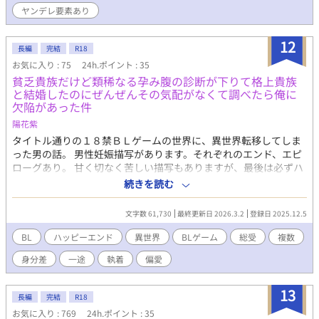
ヤンデレ要素あり
12
長編
完結
R18
お気に入り : 75
24h.ポイント : 35
貧乏貴族だけど類稀なる孕み腹の診断が下りて格上貴族
と結婚したのにぜんぜんその気配がなくて調べたら俺に
欠陥があった件
陽花紫
タイトル通りの１８禁ＢＬゲームの世界に、異世界転移してしま
った男の話。 男性妊娠描写があります。それぞれのエンド、エピ
ローグあり。 甘く切なく苦しい描写もありますが、最後は必ずハ
ッピーエンドになる予定です。 ムーンライトノベルズにも掲載中
続きを読む
です。
文字数 61,730
最終更新日 2026.3.2
登録日 2025.12.5
BL
ハッピーエンド
異世界
BLゲーム
総受
複数
身分差
一途
執着
偏愛
13
長編
完結
R18
お気に入り : 769
24h.ポイント : 35