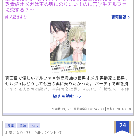
乏貴族オメガは玉の輿にのりたい！のに苦学生アルファ
知らせの場所です。 HOTランキング入りしていて、大変ありがた
に恋する？〜
いです。ありがとうございます！ドッキリかと思いました。これ
からも二人のイチャイチャ書ければと思うので、よろしくお願い
虎ノ威きよひ
書籍情報
します。 ※10月11日、タイトルを 姉の代わりに嫁いだけど、可愛
いうさぎの王子に溺愛されるなんて聞いてない─欠点は性欲が強
すぎる所だけ─ へ、変更しました。 ※同日 主の説明が長く、読
みにくかったので簡素にまとめました。＋追記あり ※ここからは
主の説明※ ※♡喘ぎあり、男性妊娠あり R18シーンがあるやつに
は、タイトルにR18って着けます。 ※8話までR-18シーンはありま
せん。 獣人の度合い（？）は、耳＆しっぽ、みたいな感じにして
ます。擬人化的な感じです。 元の家族以外、ガード（受け）に甘
いですが、カップリング要素は付け足していません（見方によっ
てはなるかもしれません） ガッツリ書いてないんで、ゆるく見て
真面目で優しいアルファ×貧乏貴族の長男オメガ 男爵家の長男、
いただけると幸いです。 主は王家とか貴族とか、しきたり（？）
セルジュはどうしても玉の輿に乗りたかった。 パーティで声を掛
に詳しいわけじゃないので、探り探りです。違和感あったら教え
けてくる人たちの顔が、全部お金に見えるほど。 何故なら、不作
て頂くか見逃してくれるとありがたいです。 更新頻度 ※※更新
続きの自領の財政が火の車だから。 なんとしても援助してくれる
続きを読む
※※ 少し通院や、執筆状況により、不定期になります。 ご了承頂
ような財力ある家に嫁ぐ必要がある。 そんな中、友人の伯爵令嬢
けますと幸いです。
に招待されたパーティで出会った素敵なアルファ、カルロス。 で
文字数 19,820
最終更新日 2024.2.21
登録日 2024.2.18
もカルロスは平民出身の苦学生で……。 家の状況と芽生えた恋心
の間で揺れるセルジュが選んだのは、果たして？ 麗しい表紙はわ
24
かめちゃんに書いていただきました！ ※ BLoveさんの『パーティ
長編
完結
なし
ーの後で……』コンテストに応募していた作品に加筆したもので
お気に入り : 33
24h.ポイント : 7
す。