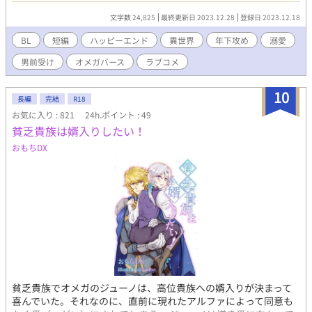
っとファンタジーで設定に独自の解釈を含みます。 前半攻め視
文字数 24,825
最終更新日 2023.12.28
登録日 2023.12.18
点、後半は受け視点です。 拙作短編【貧乏貴族は〇〇したい！】
シリーズの世界観ですが、読んでいなくても問題ありません。
BL
短編
ハッピーエンド
異世界
年下攻め
溺愛
男前受け
オメガバース
ラブコメ
10
長編
完結
R18
お気に入り : 821
24h.ポイント : 49
貧乏貴族は婿入りしたい！
おもちDX
貧乏貴族でオメガのジューノは、高位貴族への婿入りが決まって
喜んでいた。それなのに、直前に現れたアルファによって同意も