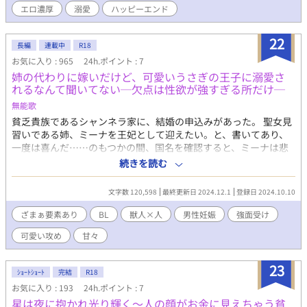
都合の良い、ユルユル設定のオメガバースです。 😘エロ濃厚で
エロ濃厚
溺愛
ハッピーエンド
す！ 苦手な方はご注意下さい！
22
長編
連載中
R18
お気に入り : 965
24h.ポイント : 7
姉の代わりに嫁いだけど、可愛いうさぎの王子に溺愛さ
れるなんて聞いてない─欠点は性欲が強すぎる所だけ─
無能歌
貧乏貴族であるシャンネラ家に、結婚の申込みがあった。 聖女見
習いである姉、ミーナを王妃として迎えたい。と、書いてあり、
一度は喜んだ……のもつかの間、国名を確認すると、ミーナは悲
鳴をあげて泣き始めた。 獣人の国、アヤブカレ王国のアンヌ王子
続きを読む
からの申込みであったからだ。 アンヌ王子は、人の前に現れない
為、酷く恐ろしい見た目で、人間を残虐に殺し、好んで食す。と
文字数 120,598
最終更新日 2024.12.1
登録日 2024.10.10
いう噂があった。 そんな王子に、大切な娘を預けられない。しか
し、アヤブカレ王国は獣人の国、という事もあり財力があり、魔
ざまぁ要素あり
BL
獣人×人
男性妊娠
強面受け
力も高く、繋がれれば太いパイプになる事は間違いが無かった。
可愛い攻め
甘々
如何するか、と悩んだ結果。ミーナの弟である─ガードを送り込
む事にした。 体躯が良いだけで、魔力が全く無く、金食い虫と扱
われてきたガードは、喜んで姉の代わりに嫁ぐ事を了承する。 婚
23
ｼｮｰﾄｼｮｰﾄ
完結
R18
約をする日、ガードは最低限の荷物を持って、アヤブカレ王国へ
お気に入り : 193
24h.ポイント : 7
向かい、アンヌ王子と顔を合わせると、思っても見ない対応をさ
星は夜に抱かれ光り輝く〜人の顔がお金に見えちゃう貧
れたのであった。 □◇□◇□◇□ 大変長いです、作者の感想やお