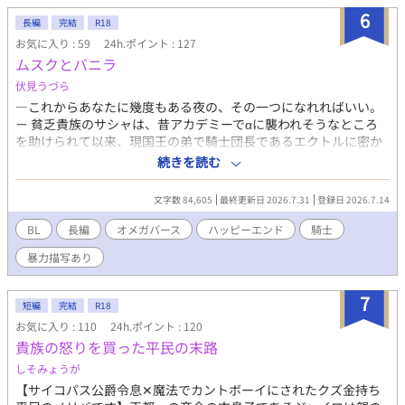
6
長編
完結
R18
お気に入り : 59
24h.ポイント : 127
ムスクとバニラ
伏見うづら
―これからあなたに幾度もある夜の、その一つになれればいい。
－ 貧乏貴族のサシャは、昔アカデミーでαに襲われそうなところ
を助けられて以来、現国王の弟で騎士団長であるエクトルに密か
に憧れていた。 ある日サシャは、騎士団の見習いの他に家計を助
続きを読む
けるためにしていた副業先で、エクトルがある事情から、“手ほど
き”をしてくれるΩの男娼を探していることを知る。 しかし、高す
文字数 84,605
最終更新日 2026.7.31
登録日 2026.7.14
ぎる身分故に男娼に求める条件が厳しく、相手探しは難航してい
るようだった。 エクトルの事情を知ったサシャは、一夜の思い出
BL
長編
オメガバース
ハッピーエンド
騎士
に身分を隠し、男娼としてエクトルの“手ほどき”を買って出る。
暴力描写あり
R-18を含むお話にはタイトルに※を付けています。 僅かですが登
場人物が殴られる、襲われるシーンがあります。 ムーンライトノ
ベルズにも投稿しています。
7
短編
完結
R18
お気に入り : 110
24h.ポイント : 120
貴族の怒りを買った平民の末路
しそみょうが
【サイコパス公爵令息✕魔法でカントボーイにされたクズ金持ち