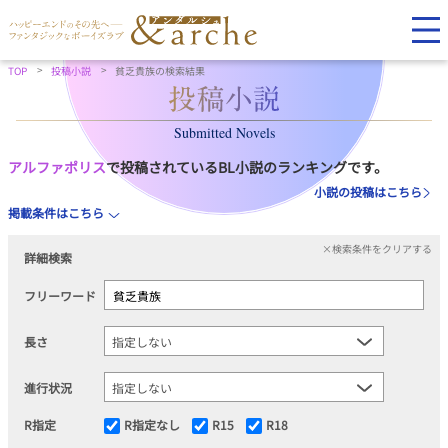
TOP
投稿小説
貧乏貴族の検索結果
Submitted Novels
アルファポリス
で投稿されているBL小説のランキングです。
小説の投稿はこちら
掲載条件はこちら
×検索条件をクリアする
詳細検索
フリーワード
長さ
進行状況
R指定
R指定なし
R15
R18