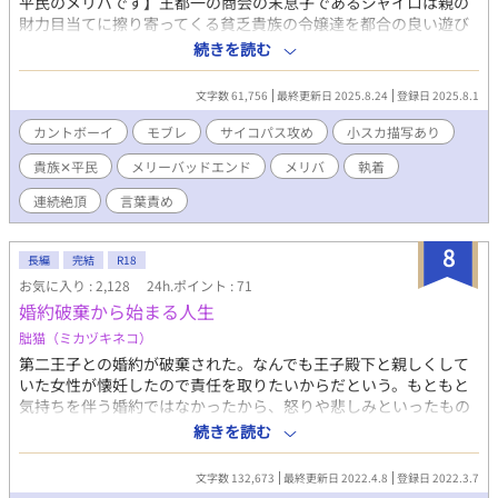
平民のメリバです】王都一の商会の末息子であるジャイロは親の
財力目当てに擦り寄ってくる貧乏貴族の令嬢達を都合の良い遊び
相手にしていた。しかしその中の１人が候爵令嬢の情人であった
続きを読む
為に彼女の怒りを買ってしまう。公爵令息のアレックスの所有物
となることで命を奪われずに済んだジャイロ。だが魔法の実験台
文字数 61,756
最終更新日 2025.8.24
登録日 2025.8.1
にされ股間を女のものに造り変えられた上にアレックスの所有物
として共に貴族学校に通うことになり── 【小スカ・モブレ有】
カントボーイ
モブレ
サイコパス攻め
小スカ描写あり
【女性同士の絡みが一瞬有ります】※それらのページには注意書
貴族✕平民
メリーバッドエンド
メリバ
執着
きを入れます ◇全１７話の予定です
連続絶頂
言葉責め
8
長編
完結
R18
お気に入り : 2,128
24h.ポイント : 71
婚約破棄から始まる人生
朏猫（ミカヅキネコ）
第二王子との婚約が破棄された。なんでも王子殿下と親しくして
いた女性が懐妊したので責任を取りたいからだという。もともと
気持ちを伴う婚約ではなかったから、怒りや悲しみといったもの
はない。そんなわたしに詫びたいと現れたのは、元婚約者の兄で
続きを読む
ある王太子殿下だった。※他サイトにも掲載 ［王太子殿下 × 貧
乏貴族の子息 / BL / R18］
文字数 132,673
最終更新日 2022.4.8
登録日 2022.3.7