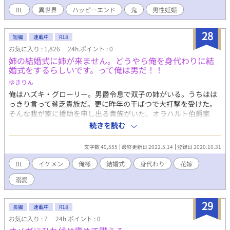
BL
異世界
ハッピーエンド
鬼
男性妊娠
28
短編
連載中
R18
お気に入り : 1,826
24h.ポイント : 0
姉の結婚式に姉が来ません。どうやら俺を身代わりに結
婚式をするらしいです。って俺は男だ！！
ゆきりん
俺はハズキ・グローリー。男爵令息で双子の姉がいる。うちはは
っきり言って貧乏貴族だ。更に昨年の干ばつで大打撃を受けた。
そんな我が家に援助を申し出る貴族がいた、オラハルト伯爵家
だ。その3男と双子の姉・ナツキを結婚するのが条件だと言う。も
続きを読む
ちろん父は承諾したのだがナツキが逃げ出した！？
文字数 49,555
最終更新日 2022.5.14
登録日 2020.10.31
BL
イケメン
俺様
結婚式
身代わり
花嫁
溺愛
29
長編
連載中
R18
お気に入り : 7
24h.ポイント : 0