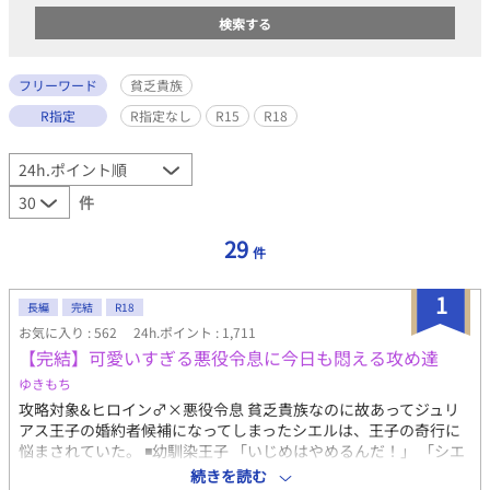
フリーワード
貧乏貴族
R指定
R指定なし
R15
R18
件
29
件
1
長編
完結
R18
お気に入り : 562
24h.ポイント : 1,711
【完結】可愛いすぎる悪役令息に今日も悶える攻め達
ゆきもち
攻略対象&ヒロイン♂×悪役令息 貧乏貴族なのに故あってジュリ
アス王子の婚約者候補になってしまったシエルは、王子の奇行に
悩まされていた。 ◾️幼馴染王子 「いじめはやめるんだ！」 「シエ
ルは、嫉妬してこんな事したんだよな？」 ※設定のせいで最初は
続きを読む