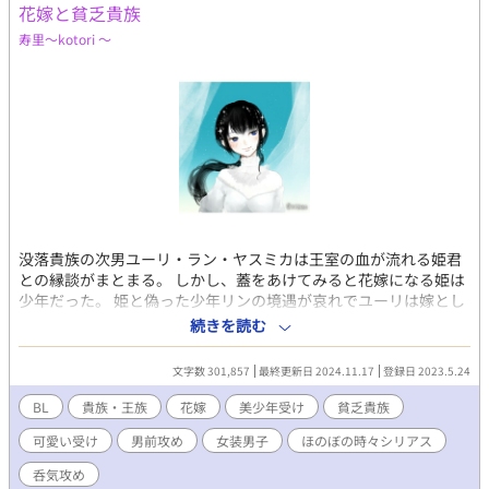
花嫁と貧乏貴族
寿里～kotori ～
没落貴族の次男ユーリ・ラン・ヤスミカは王室の血が流れる姫君
との縁談がまとまる。 しかし、蓋をあけてみると花嫁になる姫は
少年だった。 姫と偽った少年リンの境遇が哀れでユーリは嫁とし
て形式上夫婦となるが…… おひとよしな貴族の次男坊と訳あり花
続きを読む
嫁少年の結婚生活！
文字数 301,857
最終更新日 2024.11.17
登録日 2023.5.24
BL
貴族・王族
花嫁
美少年受け
貧乏貴族
可愛い受け
男前攻め
女装男子
ほのぼの時々シリアス
呑気攻め