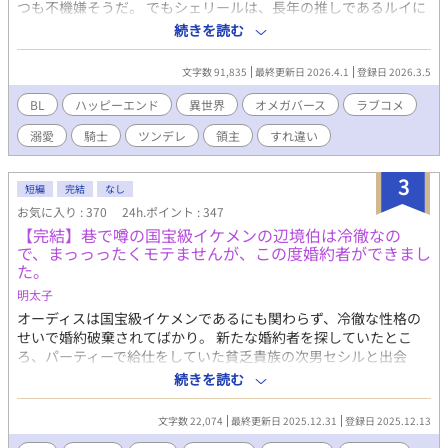
つも不機嫌そうだ。 でもシェリールは、長年の推しであるルイに
どれだけ冷たくされようと、同じ屋根の下にいるだけで幸せいっ
続きを読む
ぱい！ 二人の関係は発情期を機に変わっていく。シェリールの仕
事ぶりや意外な一面を目にするたび、ルイの態度は軟化していく
文字数 91,835
最終更新日 2026.4.1
登録日 2026.3.5
が、オメガを狙った盗賊団の活動が二人の住む領に迫ってき
て……？ 真面目で無愛想な騎士アルファ✕推しが夫になって幸せ
BL
ハッピーエンド
異世界
オメガバース
ラブコメ
すぎる敏腕領主オメガ 独自設定の異世界オメガバースです。ハッ
溺愛
騎士
ツンデレ
領主
すれ違い
ピーエンド。 基本明るい受け視点。中～長編になります。
3
短編
完結
なし
お気に入り : 370
24h.ポイント : 347
【完結】巷で噂の国宝級イケメンの辺境伯は冷徹なの
で、まっっったくモテませんが、この度婚約者ができまし
た。
明太子
オーディスは国宝級イケメンであるにも関わらず、冷徹な性格の
せいで婚約破棄されてばかり。 新たな婚約者を探していたとこ
ろ、パーティーで給仕をしていた貧乏貴族の次男セシルと出会
い、一目惚れしてしまう。 しかし、恋愛偏差値がほぼ０のオーデ
続きを読む
ィスのアプローチは空回りするわ、前婚約者のフランチェスカの
邪魔が入るわとセシルとの距離は縮まったり遠ざかったり…？ 冷
文字数 22,074
最終更新日 2025.12.31
登録日 2025.12.13
徹だったはずなのに溺愛まっしぐらのオーディスと元気だけどお