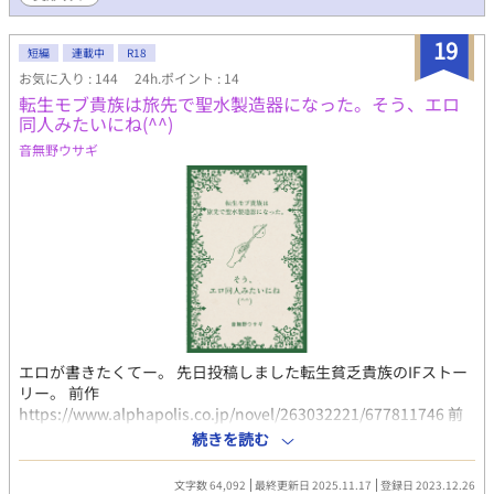
19
短編
連載中
R18
お気に入り : 144
24h.ポイント : 14
転生モブ貴族は旅先で聖水製造器になった。そう、エロ
同人みたいにね(^^)
音無野ウサギ
エロが書きたくてー。 先日投稿しました転生貧乏貴族のIFストー
リー。 前作
https://www.alphapolis.co.jp/novel/263032221/677811746 前
作を読まなくても主人公フィルが教会に監禁されて性的に搾取さ
続きを読む
れる話として読んでいただけます。もちろん前作を読んでいただ
けると私が喜びます。 本編では攻略対象に見向きもされなかった
文字数 64,092
最終更新日 2025.11.17
登録日 2023.12.26