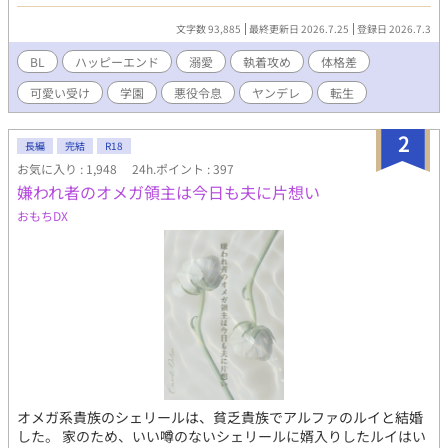
空回りのやらかしばかりです。かっこいい攻めではありません
が、シエルへの愛は誰にも負けません！ ◾️ヒロイン♂ 注意！中身
文字数 93,885
最終更新日 2026.7.25
登録日 2026.7.3
はバリタチ 「セックスはスポーツだよ♪」 ◾️過保護な従者 「お前
は俺がいないと、何にも出来ないんだから」 ◾️弟（転生者） 「ー
BL
ハッピーエンド
溺愛
執着攻め
体格差
ー 兄さんは僕が幸せにする！」 ◾️騎士団長の息子 「俺は貴方
可愛い受け
学園
悪役令息
ヤンデレ
転生
の守護騎士です」 果たしてシエルは幸せになる事が出来るの
か……？ ★最終的には、やらかし王子とハッピーエンド予定で
す。 注意！ がっつり本番はありませんが、随所に、匂わせ、エ
2
長編
完結
R18
ロが絡むシーン、攻めが変態になるシーンがあります。 ちょこち
お気に入り : 1,948
24h.ポイント : 397
ょこ出てくるので、話のタイトルに※はつけてません。 いつでも
嫌われ者のオメガ領主は今日も夫に片想い
何でもウェルカムな方、どうぞ宜しくお願いします。 後で気づい
てサイレント修正する場合があります。
おもちDX
オメガ系貴族のシェリールは、貧乏貴族でアルファのルイと結婚
した。 家のため、いい噂のないシェリールに婿入りしたルイはい