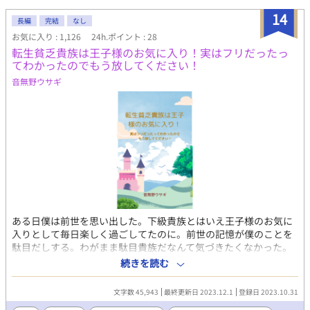
と引き換えに受ける。だが、離れに隔離されていたアルファは正
気を失っているらしく、訪れるなり寝台へと引き摺り込まれる。
14
長編
完結
なし
※妊娠についてのあれこれがありますので苦手な方はご注意くだ
お気に入り : 1,126
24h.ポイント : 28
さい。 ※小説の文章をコピーして無断で使用したり、登場人物名
転生貧乏貴族は王子様のお気に入り！実はフリだったっ
を版権キャラクターに置き換えた二次創作小説への転用は一部分
てわかったのでもう放してください！
であってもお断りします。 無断使用を発見した場合には、警告を
おこなった上で、悪質な場合は法的措置をとる場合があります。
音無野ウサギ
自サイト： https://sakkkkkkkkk.lsv.jp/ 誤字脱字報告フォーム：
https://form1ssl.fc2.com/form/?id=fcdb8998a698847f
ある日僕は前世を思い出した。下級貴族とはいえ王子様のお気に
入りとして毎日楽しく過ごしてたのに。前世の記憶が僕のことを
駄目だしする。わがまま駄目貴族だなんて気づきたくなかった。
王子様が優しくしてくれてたのも実は裏があったなんて気づきた
続きを読む
くなかった。品行方正になるぞって思ったのに！ え？王子様なん
でそんなに優しくしてくるんですか？ちょっとパーソナルスペー
文字数 45,943
最終更新日 2023.12.1
登録日 2023.10.31
ス！！ 調子に乗ってた貧乏貴族の主人公が慎ましくても確実な幸