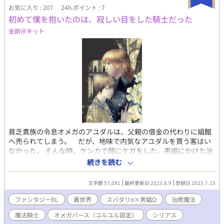
みになります。感想貰えると泣いて喜びます。また、番外編で何
お気に入り : 207
24h.ポイント : 7
か書いて欲しいストーリーなどあれば感想によろしくお願いしま
初めて僕を抱いたのは、寂しい目をした騎士だった
す！
金剛＠キット
貧乏貴族の令息オメガのアユダルは、父親の借金の代わりに娼館
へ売られてしまう。 だが、地味で内気なアユダルを買う客はい
なかった。 そんな時、ケンカで顔にケガをした、男娼にかけた治
癒魔法が目をひき、アユダルを買う客があらわれる。 魔獣の襲撃
続きを読む
で家族と婚約者を失い、隠者のように暮らす裕福な騎士、アルフ
ァのレウニールだった。 レウニールはアユダルが抱かれるのは初
文字数 57,081
最終更新日 2023.8.9
登録日 2023.7.15
めてと知り、優しい気づかいを見せた。 アユダルは親切で優しい
レウニールに恋をし、ずっと側にいたくて、自分を愛人にして欲
ファンタジーBL
異世界
スパダリα×男娼Ω
治癒魔法
しいと願うようになる。 レウニールもアユダルの誠実さや可愛さ
魔法騎士
オメガバース（ユルユル設定）
シリアス
に心ひかれてゆくが、受け入れられない事情があった。 😏お話に