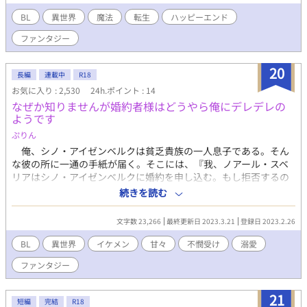
ピンク頭のマリアですがうまいことやって主人公のフィルの想い
人アーノルト王太子を攻略。フィルは現実を直視したくなくて逃
BL
異世界
魔法
転生
ハッピーエンド
げ出します。その傷心旅行の際に彼の特異体質に気づいた宗教団
ファンタジー
体に囚われて霊力回復の秘薬、聖水をうみだす女神の愛し子とし
て監禁され日々性的搾取されることに。 本編では全年齢の物語に
ふさわしくとかわいく「はわわ」と鳴いていた主人公がR18だと
20
長編
連載中
R18
違う啼かされ方をします。 ２０２５年BL大賞参加のため番外編を
お気に入り : 2,530
24h.ポイント : 14
更新しました。
なぜか知りませんが婚約者様はどうやら俺にデレデレの
ようです
ぷりん
俺、シノ・アイゼンベルクは貧乏貴族の一人息子である。そん
な彼の所に一通の手紙が届く。そこには、『我、ノアール・スベ
リアはシノ・アイゼンベルクに婚約を申し込む。もし拒否するの
であればスベリア家を敵に回すと思え』と書かれたものが届く。
続きを読む
婚約を拒否する訳にはいかず、ノアールの婚約者となった
が、、、 聞いていた噂と彼は違いすぎる？！噂ではノアール・
文字数 23,266
最終更新日 2023.3.21
登録日 2023.2.26
スベリアは氷のように冷たい雰囲気をもち、誰にも興味を示さず
笑顔を見せない男。しかし、めちゃくちゃイケメンで夜会では貴
BL
異世界
イケメン
甘々
不憫受け
溺愛
族のご令嬢をメロメロにしているという噂である。しかし、ノア
ファンタジー
ールはシノにデレデレのようで、、？！ デレデレイケメン宰相
×自己肯定感皆無不憫所長 作者はメンタル弱々人間です<(_ _)>
面白いと思われた方はお気に入り登録して頂けると大変作者の励
21
短編
完結
R18