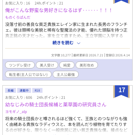
お気に入り : 16
24h.ポイント : 21
私が君の身柄を引き受けよう」 心優しい主人公レオナルドに出
俺がこんな野蛮な男好きになるはず······！！！
会い、自分の感情を隠し続けたアルトが心を開いていく純愛スト
ーリー。 第13回BL大賞エントリー作品です。 もしよければお気
ものくろぱんだ
に入り登録やいいねでの応援、よろしくお願いします！ ※別サイ
没落寸前の善良な貧乏貴族エレイン家に生まれた長男のフランチ
トで連載していた未完作品を加筆修正した作品になります。 もし
ェ。彼は類稀な美貌と稀有な聖魔法の才能、優れた頭脳を持つ正
見覚えのある話だと思った方は無断転載ではありませんので、ご
真正銘の天才だった。家を立て直すため、王立学園に入学する
安心ください！
も、あまりにも善良すぎる家族を守るため培ってきた経験のせい
続きを読む
で、プライドは大気圏を突き抜け、性格は酷く捻じ曲がっている
フランチェに友人ができるようなこともなく。卒業時には首席も
文字数 10,277
最終更新日 2026.7.21
登録日 2026.4.14
勝ち取ったフランチェだが、性格に問題ありとして宮廷仕えに内
定が貰えず、結局卒業後十年間、かつての同級生たちが宮廷で出
ツンデレ受け
美人受け
純愛
美形攻め
世していくのを風の便りに、領地を立て直そうと奔走する毎日。
転生者(主人公ではない)
主人公最強
そんな時、御歳八歳になる末の王子の家庭教師として採用され
る。 意気揚々と向かったフランチェが目にしたのは、王子とは思
えないような待遇を受ける後ろ盾のない幼い王子と、唯一の味方
17
長編
連載中
R18
の傭兵上がりの護衛騎士だった。
お気に入り : 606
24h.ポイント : 21
───────────────────── 平民上がりの元傭
幼なじみの騎士団長候補と薬草園の研究員さん
兵護衛騎士×プライドの高いツンデレ魔導師
ヨモギノ_alp
将来の騎士団長かと噂されるほど強くて、王族とのつながりも強
く由緒ある貴族なラディウスと、本を読んだり植物を育てたりす
るのが好きな、限りなく一般庶民に近い貧乏貴族な僕。接点など