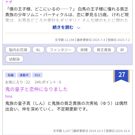
ナポ
「僕の王子様、どこにいるの──？」 白馬の王子様に憧れる貧乏
貴族の少年ソムニ・パーティクルは、恋に夢見る15歳。 けれど現
実は、お茶会どころか家計もギリギリ！ そんな彼のもとに現れた
のは、妖精の卵から生まれた謎の少年フィリオ。 「恋って……な
続きを読む
に？」と問いかけてくる彼に、ソムニの脳内お花畑が暴走し
──！？ 幼なじみのチルドはやきもき、 妄想は現実になりかけ
文字数 12,198
最終更新日 2025.7.4
登録日 2025.7.2
て、 これは恋？ それとも勘違い？ 空想からはじまる、ほんとうの
恋の物語。
脳内お花畑
BL
ファンタジー
妖精
貧乏貴族
卵
幼馴染
27
長編
連載中
R18
お気に入り : 22
24h.ポイント : 0
鬼の皇子と恋仲になりました
hina
鬼族の皇子真（しん）と鬼族の貧乏貴族の次男祐（ゆう）は偶然
出会い、仲を深めていく。 不定期更新です。
文字数 3,107
最終更新日 2024.10.5
登録日 2024.10.4