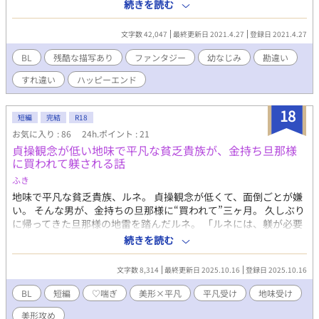
何処にもないような僕たちが、なぜ今も一緒にいて、しかも同じ
続きを読む
家で暮らしていて、腐れ縁のようになってしまっているのか……
それは誰にも、僕にも未だに謎で、よく分からない。そんな二人
文字数 42,047
最終更新日 2021.4.27
登録日 2021.4.27
の日々徒然、すれ違い勘違いちょっびりラブコメ風ファンタジー
ＢとＬ。幼なじみの騎士団長候補×薬草園の研究員さん。 全四
BL
残酷な描写あり
ファンタジー
幼なじみ
勘違い
話。※マーク付は背後にお気を付けてお読みください。
すれ違い
ハッピーエンド
18
短編
完結
R18
お気に入り : 86
24h.ポイント : 21
貞操観念が低い地味で平凡な貧乏貴族が、金持ち旦那様
に買われて躾される話
ふき
地味で平凡な貧乏貴族、ルネ。 貞操観念が低くて、面倒ごとが嫌
い。 そんな男が、金持ちの旦那様に“買われて”三ヶ月。 久しぶり
に帰ってきた旦那様の地雷を踏んだルネ。 「ルネには、躾が必要
だ」 ――躾ってなんですか！？ ※女性器呼び、直接的な性器呼び
続きを読む
要素 ※痛い要素はないです。 ※孕まないです。
文字数 8,314
最終更新日 2025.10.16
登録日 2025.10.16
BL
短編
♡喘ぎ
美形×平凡
平凡受け
地味受け
美形攻め