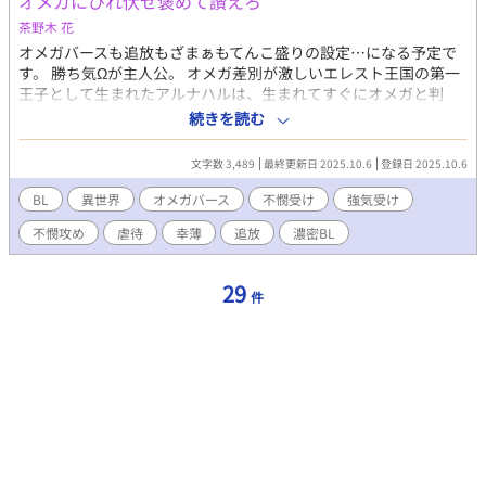
オメガにひれ伏せ褒めて讃えろ
茶野木 花
オメガバースも追放もざまぁもてんこ盛りの設定…になる予定で
す。 勝ち気Ωが主人公。 オメガ差別が激しいエレスト王国の第一
王子として生まれたアルナハルは、生まれてすぐにオメガと判
明。 わずか０歳で王家から追放されてしまう。 その後、山岳地帯
続きを読む
の貧乏貴族であるアラル夫妻によって育てられ、王位は剥奪され
たが持ち前のプライドと頭脳で領地を立て直し、アラル家で悠々
文字数 3,489
最終更新日 2025.10.6
登録日 2025.10.6
自適の生活かと思いきや…、18歳の誕生日会で、エレストよりも
オメガ差別が激しいルラウギ王国へ嫁げと王命を言い渡される。
BL
異世界
オメガバース
不憫受け
強気受け
怪しみながら嫁ぎ先であるルラウギ王国へ向かうと、アルナハル
不憫攻め
虐待
幸薄
追放
濃密BL
を待ち受けていたのは虐待の限りをつくされたオメガの夫だっ
た…。 幸薄攻めΩ×勝ち気受けΩ（王族×王族）のBL小説です。
虐待や差別的表現、他タグで嫌な予感がする…という方は方はご
29
件
注意ください。 少しでもR指定のお話しには※をつけています。