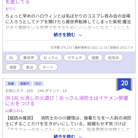
を愛してる
綺麗に洗ってもらい、ふわふわになってお日様の匂いのするベッ
おりく
ドで、コンラッドと一緒に眠った…。 これ、幸せすぎるんだ
が？！ ずっと、こうして、へそ天で眠っていたい。 けど…。
ちょっと早めのハロウィンとは名ばかりのコスプレ呑み会の会場
※美形で怖いけど子猫にめろめろ騎士団長攻め×なんちゃって暗
に入ろうとしてドアを開けたら異世界転移してしまった紫苑 魔法
黒神教団教祖で黒ハチワレ白靴下子猫苦労人受け ※画像、漫画は
があり魔獣もいる世界で生きるためにハンターになることにした
Geminiで作成しました ※R18は※でお知らせします
が、特大の問題があった 転移した国は慢性的な水不足で風呂文化
続きを読む
が存在しなかったのだ クリーンの魔法では汚れは落ちるが風情が
無い！ 風呂文化がない事が我慢できない紫苑はチートな魔力で風
文字数 378,233
最終更新日 2022.12.18
登録日 2022.7.9
呂を普及するべく行動に出る 風呂が好きなのに、日本では銭湯・
スーパー銭湯・レジャープールに入れなかった鬱憤は異世界で晴
BL
異世界
おっさん
ガチムチ
複数
総攻め
らす！ もう我慢はしないと決めた男がチート級の魔力にモノを言
溺愛
風呂
チート
わせて花嫁たちを溺愛つつ異世界で好き勝手する話 ６章から不定
期更新になります 嫁を愛でたい男の日常の話です 糖度が高いです
お風呂まで長いです Ｒ１８までも長いです（３章に少し、４章か
20
長編
連載中
R18
ら） 素人がスマホでポチポチ書いています キリの良いところまで
お気に入り : 109
24h.ポイント : 14
複数話更新することがあります 選択肢が増えると良いな、と思い
[R-18] 火消しの火遊び：おっさん消防士はイケメン俳優
総攻めを投稿してみました 何でも許せる方、お付き合いください
に火をつける
山葉らわん
【縦読み推奨】 消防士の小川健悟は、後輩たちを一人前の消防
士にすることだけを生きがいにしている。結婚もせず気づけば
「アラフォーのおっさん」となっていた。独身貴族の仲間として
一緒に合コンに行っていた救急隊員、河合義則もついに結婚し、
続きを読む