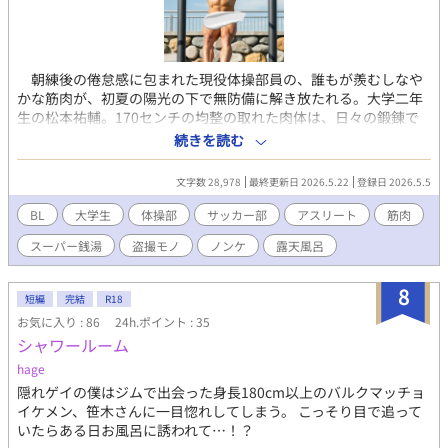
朝練後の倦怠感に包まれた現役体操部員の、誰もが羨むしなや
かな筋肉が、初夏の陽光の下で無防備に解き放たれる。大学二年
生の松本祐輔。170センチの均整の取れた肉体は、日々の鍛錬で
磨き上げられた機能美そのものだ。しかし、彼がリラックスを求
続きを読む
めて訪れたスーパー銭湯には、その若々しい肢体を狙う執拗な
「悪意」が潜んでいた。シャンプー容器に隠されたレンズの存在
文字数 28,978
最終更新日 2026.5.22
登録日 2026.5.5
に気づくことなく、松本は解放感から己の欲望に身を委ねてい
く。 ​ 湿り気を帯びた六月の風が吹き抜ける露天エリア。器械体
BL
大学生
体操部
サッカー部
アスリート
筋肉
操で鍛え抜かれた松本の白い肢体は、湯船の中で驚くほど艶めか
スーパー銭湯
盗撮モノ
ノンケ
露天風呂
しく輝く。普段の厳しい練習や規律から解放されたとき、ノンケ
のアスリートが抱える「底なしの性欲」が、本人の自覚がないま
まに溢れ出してしまう。湯の温もりに昂ぶる股間を、誰に見られ
8
短編
完結
R18
るとも知らずに弄り、無防備な寝顔を晒して微睡む姿。その一挙
お気に入り : 86
24h.ポイント : 35
手一投足が、隠しカメラによって毛穴の一つひとつまで鮮明に記
シャワールーム
録されていく。 ​さらに、その隣りにはもう一人のターゲット、
大学サッカー部のエース・速水周平がいた。一八二センチの逞し
hage
い長身が、狭い寝湯で無様に身をよじり、屈辱的な快楽に屈して
隠れゲイの僕はジムで出会った身長180cm以上のバルクマッチョ
いく。体操部とサッカー部。対照的な肉体美を持つ二人の現役ア
イケメン、笹木さんに一目惚れしてしまう。 こっそり目で追って
スリートが、同じ空間でそれぞれの「雄」としての本能を剥き出
いたらある日お風呂に誘われて…！？
しにする。明石の巧妙な手口によって、松本の理性が少しずつ、