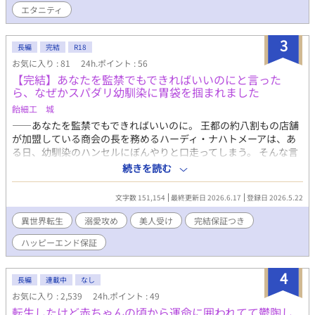
エタニティ
しまったOL達は、このゲームの素晴らしさをテレビ画面上で力説
する。 鶏ガラちゃんに夢中な春男は、テレビから流れてくる映
像の意味が良く解っておらず放送を見ていたが、画面が砂嵐に切
3
長編
完結
R18
り替わり、一人の美しい侯爵が映し出され驚く。彼の名は【アー
お気に入り : 81
24h.ポイント : 56
ヴァイン・モトグリフ】人気BLゲーム【侯爵家の秘め事】に登場
【完結】あなたを監禁でもできればいいのにと言った
する嫡男である。 アーヴァインからの問いかけに、訳も解らず
ら、なぜかスパダリ幼馴染に胃袋を掴まれました
答える春男は、テレビ画面の中に吸い込まれてしまう。自分が大
人気BLゲームの愛され四男になっている事も理解出来ず、春男は
飴細工 城
無意識に凌辱バッドエンドを回避していく。果たして春男は無事
――あなたを監禁でもできればいいのに。 王都の約八割もの店舗
ハッピーエンドにたどり着けるのであろうか。 ※BL要素はあり
が加盟している商会の長を務めるハーディ・ナハトメーアは、あ
ますが濡れ場はありません。念のためR18設定にしています。
る日、幼馴染のハンセルにぼんやりと口走ってしまう。 そんな言
※本作はピヨコ合唱団の【ピヨ吉♂】【ピヨ子♀】【ピヨッタ
葉を口にした自分にももちろん驚いたが、何より驚いたのは、ハ
続きを読む
♀】の3匹が合唱練習の合間に執筆しております。人間ではない為
ンセルが随分と乗り気になってしまったことだった。 「三食、風
誤字脱字はどうか暖かい目で見守り頂けると助かります。また、
呂、トイレつきで頼むぞ？」 なんて言われてしまって、まさかの
文字数 151,154
最終更新日 2026.6.17
登録日 2026.5.22
ヒヨコ達の初作品となります為設定がぶっ飛んでいたり、矛盾点
自分が買い出しに行くことに？！ ただ海の生物のように、静か
が生じます。ご教授頂けますと大変助かります。また、ヒヨコ達
に、穏やかにたゆたっていたかっただけだった商会長は、その日
異世界転生
溺愛攻め
美人受け
完結保証つき
への温かいメッセージ大歓迎です！(飼い主)
から、生活力満点の幼馴染に甘やかされる。 仕事の時にはお弁当
ハッピーエンド保証
を持たされるし、家に帰ればご飯を用意してくれている。 どうし
てそんなに、彼は楽しそうなんだろう……。 そんななか、商会に
加盟したいと辺境の地から、とあるご令嬢が王都へやってくる。
4
長編
連載中
なし
彼女は辺境伯の実娘でありながら、最近ようやく落ち着いた辺境
お気に入り : 2,539
24h.ポイント : 49
の地の流行病に対する薬を調合し、領民を救った聖女の如き存
転生したけど赤ちゃんの頃から運命に囲われてて鬱陶し
在。 彼女の存在が、次第に商会長を追い詰めていく。 実は異世界