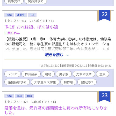
執事受け
関西弁攻め
22
長編
連載中
R18
お気に入り : 63
24h.ポイント : 14
[R-18] おれは狼、ぼくは小狼
山葉らわん
【縦読み推奨】 ◾️第一章◾️ 体育大学に進学した林康太は、幼馴染
の杉野健司と一緒に学生寮の部屋割りを兼ねたオリエンテーショ
ンに参加した。康太は同じ硬式野球部三年の今井武志がルームメ
イトであればと願っていた。 その最終日の夜。康太は男子風呂
続きを読む
で水球部三年の森大樹と出会う。大樹は「ウルフ」とあだ名され
ていた。康太は、大樹の若き狼のような裸身に目を奪われてしま
文字数 193,530
最終更新日 2025.4.16
登録日 2022.10.31
うのだった。 ◾️第二章◾️ 翌朝、部屋割りの発表があった。康太の
部屋は４０１号室で、ルームメイトは大樹だった。武志は康太に
ノンケ
体育会系
射精
男子寮
先輩×後輩
童貞
対し、大樹と兄弟みたいだからと「リトル・ウルフ」と名づけ
絶倫巨根攻め
大学生×大学生
初体験
健気受け
る。どうやら大樹と康太は「そっくりだから」同室になったらし
かった。 ◾️第三章◾️ 大樹は康太に「要らない寮の規則は、片っ端
から破っていこう」と誘いかける。康太もその考えには基本的に
23
長編
完結
R18
賛成だった。 その夜は、寮の行事「貫通式」が行われることに
お気に入り : 169
24h.ポイント : 14
なっていて、寮長の勝利が大樹にビニール袋を渡した。そして消
没落令息は、元許嫁の護衛騎士に買われ所有物になりま
灯時間、大樹がビニール袋の中身を康太に見せた。それはコンド
した。
ームだった。大樹と康太は素裸かになって、「貫通式」に臨ん