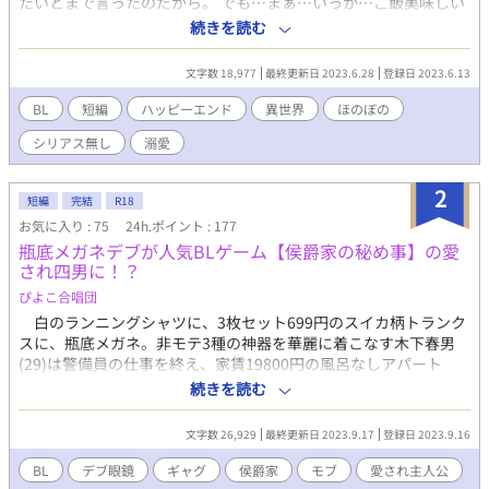
たいとまで言ったのだから。 でも…まぁ…いっか…ご飯美味しい
し、風呂は暖かい… ……あれ…？ …やばい…俺めちゃくちゃ公爵
続きを読む
様が好きだ… 前置きが長いですがすぐくっつくのでシリアスのシ
の字もありません。 1万2000字前後です。 攻めのキャラがブレる
文字数 18,977
最終更新日 2023.6.28
登録日 2023.6.13
し若干変態です。 無表情系クール最強公爵様×のんき転生主人公
(無自覚美形) おまけ完結済み
BL
短編
ハッピーエンド
異世界
ほのぼの
シリアス無し
溺愛
2
短編
完結
R18
お気に入り : 75
24h.ポイント : 177
瓶底メガネデブが人気BLゲーム【侯爵家の秘め事】の愛
され四男に！？
ぴよこ合唱団
白のランニングシャツに、3枚セット699円のスイカ柄トランク
スに、瓶底メガネ。非モテ3種の神器を華麗に着こなす木下春男
(29)は警備員の仕事を終え、家賃19800円の風呂なしアパート
で、大好きなペースコックのカップラーメン【鶏ガラちゃん】を
続きを読む
啜っていた。 何気なく見ていたテレビ番組のニュースでは、令
嬢コスプレを身に纏ったOL達が、人気BLゲームシリーズ【侯爵家
文字数 26,929
最終更新日 2023.9.17
登録日 2023.9.16
の秘め事】最新作の先行プレイ体験会に参加している様子が映し
出される。ゲーム内に散りばめられた凌辱バッドエンドルートは
BL
デブ眼鏡
ギャグ
侯爵家
モブ
愛され主人公
今作にも健在で、体験版開始直後にバッドエンドに引きこまれて