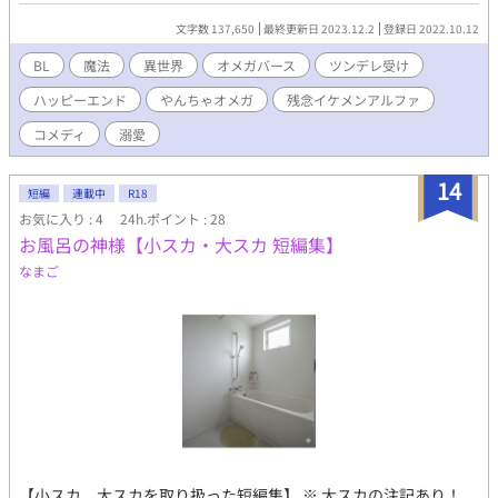
☆…☆…☆…☆…☆…☆…☆…☆…☆…☆…☆ 結婚って、こん
文字数 137,650
最終更新日 2023.12.2
登録日 2022.10.12
なもんだっけ？ ご機嫌で風呂から上がってきたオレはドアを開
けて驚いた。 素っ裸の知らない男がベッドの上にいたからだ。
BL
魔法
異世界
オメガバース
ツンデレ受け
「やあ。はじめまして。わたしが今日からキミの夫になるルノワ
ハッピーエンド
やんちゃオメガ
残念イケメンアルファ
ールだ」 「あっ、ああ。オレはミカエルだ」 「さぁミカエル。初
夜を始めようか」 「……はぁ？ 白い結婚じゃなかったのかよ」
コメディ
溺愛
「何を言ってるんだキミは。オメガにヤる以外の価値などない」
「そんなわけあるかぁっ！」 裸の股間を蹴り飛ばして始まる、
14
ふたりの物語 ――――。 ♪ ――――――――――――――
短編
連載中
R18
♪ 登場人物 ミカエル・ランバート伯爵家子息（18
お気に入り : 4
24h.ポイント : 28
歳） オメガ男子 魔道具作りの天才 魔力も高い 薄茶の髪と瞳
お風呂の神様【小スカ・大スカ 短編集】
色気のある小悪魔系 オメガとしては大きい身長178センチ ルノワ
なまご
ール・シェリング侯爵（22歳） アルファ男子 剣術が得意 銀髪青
い目 女性っぽい美形 アルファとしては小ぶりで細身な身長182
センチ 能力は高いが、女っぽい見た目で損している ※ ゆるゆる
設定です ・なんちゃってオメガバース ・異世界なんで魔法使える
・オメガが無双する ・アルファは残念カワイイ（予定） ・保険的
ゆるゆるR18
【小スカ、大スカを取り扱った短編集】 ※ 大スカの注記あり！