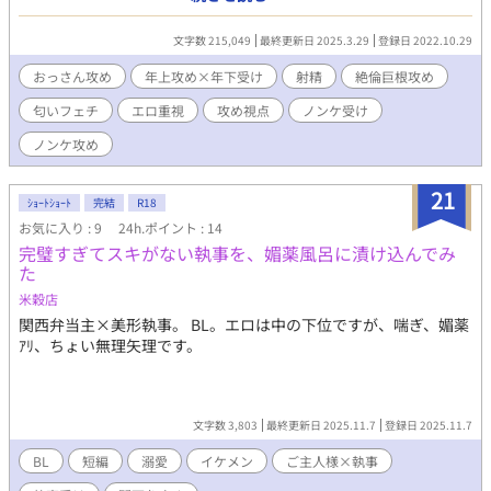
少し肩身の狭い思いをしている。 ある日、若手俳優の柳川健人
が健悟の勤務先にやってきた。主演映画の役作りのため、消防士
文字数 215,049
最終更新日 2025.3.29
登録日 2022.10.29
の現場を学びたいのだと云う。「役作りのためなら何でもやりま
す！」と健人は言うが、健悟は、健人の覚悟が本物かにわかには
おっさん攻め
年上攻め×年下受け
射精
絶倫巨根攻め
信じられなかった。芸能界という華やかな世界と市民の安全を守
匂いフェチ
エロ重視
攻め視点
ノンケ受け
る命の現場とでは、住む世界が違うからだ。 初日に健悟は風呂
場で健人にちょっかいをかける。しかし、その小さな火遊びがも
ノンケ攻め
とで、健悟と健人は急接近してゆくことになる。 ※ 【地雷につい
て】 第三章の全体にわたって主人公と女性キャラの恋愛模様が
21
出てきます。BL作品に女性キャラが大きな役割をもって描かれる
ｼｮｰﾄｼｮｰﾄ
完結
R18
のを好まない方がおられましたら、読み飛ばしていただくことを
お気に入り : 9
24h.ポイント : 14
お勧めします。
完璧すぎてスキがない執事を、媚薬風呂に漬け込んでみ
た
米穀店
関西弁当主×美形執事。 BL。エロは中の下位ですが、喘ぎ、媚薬
ｱﾘ、ちょい無理矢理です。
文字数 3,803
最終更新日 2025.11.7
登録日 2025.11.7
BL
短編
溺愛
イケメン
ご主人様×執事