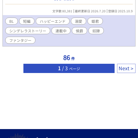
ら始まる。 ※文字サイズ最小を推奨しています。 ※この作品はBL
です。
文字数 80,381
最終更新日 2026.7.20
登録日 2025.10.9
BL
短編
ハッピーエンド
溺愛
姫君
シンデレラストーリー
連載中
侯爵
奴隷
ファンタジー
86
件
1
/ 3
Next
ページ