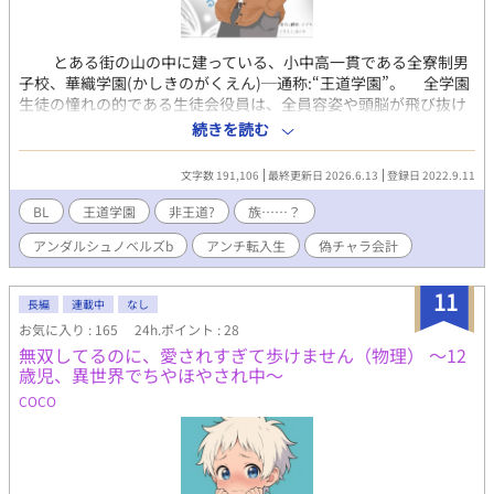
とある街の山の中に建っている、小中高一貫である全寮制男
子校、華織学園(かしきのがくえん)─通称:“王道学園”。 全学園
生徒の憧れの的である生徒会役員は、全員容姿や頭脳が飛び抜け
て良く、運動力や芸術力等の他の能力にも優れていた。また、と
続きを読む
ても個性豊かであったが、役員仲は比較的良好だった。 さて、
そんな生徒会役員のうちの1人である、会計の水無月真琴。 彼
文字数 191,106
最終更新日 2026.6.13
登録日 2022.9.11
は己の本質を隠しながらも、他のメンバーと各々仕事をこなし、
極々平穏に、楽しく日々を過ごしていた。 あの日、例の不思議
BL
王道学園
非王道?
族……？
な転入生が来るまでは… ーーーーーーーーー 作者は執筆初心者
アンダルシュノベルズb
アンチ転入生
偽チャラ会計
なので、おかしくなったりするかもしれませんが、温かく見守っ
て(?)くれると嬉しいです。また、この小説はその場のノリとテン
ションと思い付きで書かれていることが多いため、広げた風呂敷
11
長編
連載中
なし
を畳みきれなくなっています。自業自得ですね。 学生のため、
お気に入り : 165
24h.ポイント : 28
ストック残量状況によっては土曜更新が出来ないことがあるかも
無双してるのに、愛されすぎて歩けません（物理） 〜12
しれません。ご了承下さい。 所々シリアス&コメディ(?)風味有
歳児、異世界でちやほやされ中〜
り ＊表紙は、我が妹である あくす(Twitter名) に描いてもらった真
琴です。かわいい ＊お気に入り数200突破!!有難う御座いま
COCO
す!2023/08/25 ＊エブリスタでも投稿し始めました。アルファポ
リス先行です。2023/03/20