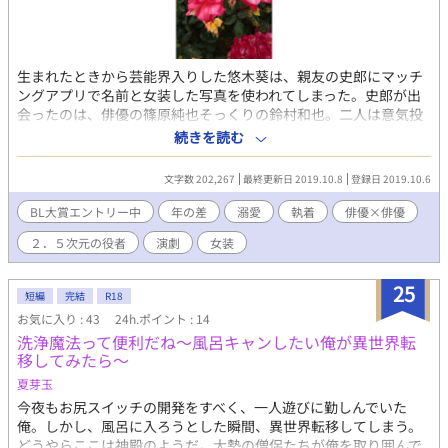
生まれたときから芸能界入りした悠木葵は、親友の史郎にマッチ
ングアプリで名前と女装した写真を使われてしまった。史郎が出
会ったのは、俳優の篠原純也そっくりの鈴村和也。二人は意気投
合し、デートの約束をしてしまうが、葵は史郎に女装して会いに
続きを読む
行って欲しいと頼まれる。葵は篠原純也に憧れていた。篠原そっ
くりな鈴村に翻弄され、二度目のデートの時、うっかり深夜の車
文字数 202,267
最終更新日 2019.10.8
登録日 2019.10.6
の中で眠ってしまう。翌朝、同じベッドで目覚めた葵は、自分が
身代わりで、史郎が本気で鈴村のことを想っていると知らせねば
BL大賞エントリー中
年の差
溺愛
執着
俳優×俳優
ならないと焦っていた。鈴村の手作りの朝食を目にして、益々焦
２．５次元の役者
演劇
女装
って、淹れられたばかりの紅茶を零して火傷してしまう。 急いで
お風呂場に連れて行かれ、水をかけられ火傷の具合を見せろと言
った声は、篠原の物だった。お互いに身代わりになっていたよう
25
短編
完結
R18
だ。国宝級の笑顔を持つ２．５次元の役者である葵と最優秀主演
お気に入り : 43
24h.ポイント : 14
男優賞で抱かれたい男一位の篠原との苦難に満ちた恋愛を描いた
洗浄魔法って便利だね～風呂キャンしたい俺が異世界転
ラブストーリー。
移してみたら～
夏芽玉
今夜もお尻スイッチの開発をすべく、一人遊びに勤しんでいた
俺。しかし、風呂に入ろうとした瞬間、異世界転移してしまう。
どうやらここは神殿のようだ。大勢の僧侶たちが俺を取り囲んで