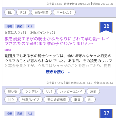
あります。 苦手な方はご注意ください。 ハーレムです。 主人公総
文字数 3,635
最終更新日 2019.3.23
登録日 2019.3.21
受けです。 完全趣味です。 ※R18多めです。 R18シーンには＊印
をつけています。
BL
Ｒ18
溺愛/執着
ハーレム？
16
短編
完結
R18
お気に入り : 71
24h.ポイント : 21
狼を溺愛する氷の騎士がふたなりにされて孕む話〜レイ
プされたので産むまで誰の子かわかりません〜
sora
副団長でもある氷の騎士シュッツは、幼い頃守れなかった狼男の
ウルフのことが忘れられないでいた。 ある日、その狼男のウルフ
と再会を果たすが、ウルフはシュッツのことを忘れており、尚且
つ魔王の側近だと言ってきた。 それでもウルフを溺愛するシュッ
続きを読む
ツだが、魔王の呪いでふたなりにされてしまい…… 『魔王討伐御
一行をフタナリにして孕ませる』の別の話です。 副騎士団長シュ
文字数 57,447
最終更新日 2026.4.11
登録日 2025.3.1
ッツ（クール系）×ウルフ（ツンデレ） ウルフ×副騎士団長 のリ
バ モブ団員（複数）×副騎士団長 クール受け ツンデレ、襲い受
襲い受
ツンデレ
リバ
ハッピーエンド
溺愛
け ふたなり 童貞 処女 強姦 イラマチオ 複数プレイ 玩具 精液風呂
甘々
強姦/レイプ
男の妊娠出産
童貞
BL
お清めセックス 妊娠 甘々 ハッピーエンド 特殊なプレイも続出す
るので、苦手な方はご注意ください。
17
短編
完結
R18