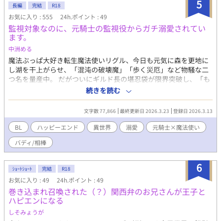
5
長編
完結
R18
お気に入り : 555
24h.ポイント : 49
監視対象なのに、元騎士の監視役からガチ溺愛されてい
ます。
中洲める
魔法ぶっぱ大好き転生魔法使いリグル、今日も元気に森を更地に
し湖を干上がらせ、「混沌の破壊魔」「歩く災厄」など物騒な二
つ名を量産中。 だがついにギルド長の堪忍袋が限界突破し、「も
う野放しは無理だ」と真面目一筋の元騎士レオンが強制監視役に
続きを読む
任命される。抗議する間もなく、ギルド総出でリグルの荷物はお
引っ越し済み。気づけば安アパートから、家持ちレオンの新居で
文字数 77,866
最終更新日 2026.3.23
登録日 2026.3.13
同居生活がスタートしていた。 徹夜で本を読もうとすれば取り上
げられ、飯は三食管理され、風呂もサボれば強制送致（予定）。
BL
ハッピーエンド
異世界
溺愛
元騎士×魔法使い
自由を奪われたはずのリグルが、「あれ、これって監視っていう
バディ/相棒
より過保護じゃね？」自分の置かれた状況に戸惑いつつも、レオ
ンの存在を受け入れていく。 監視役元騎士レオン×魔法大好き転
生魔法使いリグル 楽しい監視溺愛生活スタートです！ 重い設定一
6
ｼｮｰﾄｼｮｰﾄ
完結
R18
切なし。 ライトにゆるーく進んでいきます。 ＊Rつきはこちらの
お気に入り : 49
24h.ポイント : 49
マークにて。 ムーンライトにも同時掲載中。 ※転載・AI取り込み
巻き込まれ召喚された（？）関西弁のお兄さんが王子と
禁止※
ハピエンになる
しそみょうが