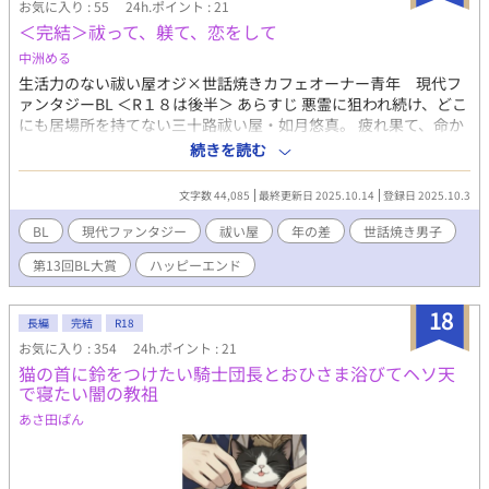
お気に入り : 55
24h.ポイント : 21
＜完結＞祓って、躾て、恋をして
中洲める
生活力のない祓い屋オジ×世話焼きカフェオーナー青年 現代フ
ァンタジーBL ＜R１８は後半＞ あらすじ 悪霊に狙われ続け、どこ
にも居場所を持てない三十路祓い屋・如月悠真。 疲れ果て、命か
らがら逃げ込んだのは――路地裏にある一軒のカフェ。 そこに
続きを読む
は、人を守る不思議な力を持つ年下の家主・藤原陽向がいた。
「いい大人がそんな生活してるなんて許せない！」 出会って早々
文字数 44,085
最終更新日 2025.10.14
登録日 2025.10.3
叩きつけられたのは救済でも提案でもなく、強制同居の宣告。 以
来、悠真の毎日は一変する。 叩き起こされ、食事を管理され、風
BL
現代ファンタジー
祓い屋
年の差
世話焼き男子
呂まで監視される――オカン以上に世話焼きな陽向との暮らしは
第13回BL大賞
ハッピーエンド
騒がしくも温かい。 守られてばかりの自分に苛立ちながらも、誰
かに構われる喜びを初めて知っていく悠真。 やがて彼の胸には、
陽向への感情が生まれる。 ――これは、悪霊に追われて生きてき
18
長編
完結
R18
た男が、“普通の生活”と“恋”を覚えていく物語。 ムーンライトに
お気に入り : 354
24h.ポイント : 21
も同時掲載中 ※転載・AI取り込み禁止※
猫の首に鈴をつけたい騎士団長とおひさま浴びてヘソ天
で寝たい闇の教祖
あさ田ぱん