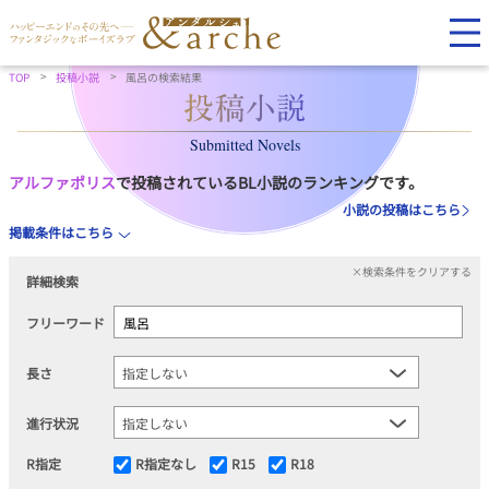
TOP
投稿小説
風呂の検索結果
Submitted Novels
アルファポリス
で投稿されているBL小説のランキングです。
小説の投稿はこちら
掲載条件はこちら
×検索条件をクリアする
詳細検索
フリーワード
長さ
進行状況
R指定
R指定なし
R15
R18