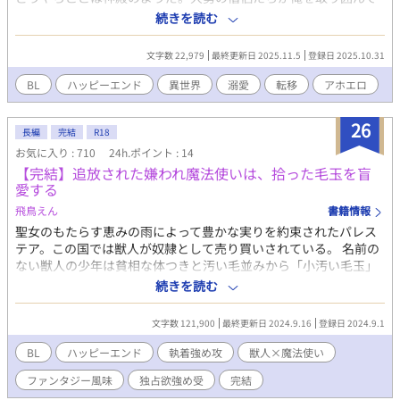
いるけれど……ちょっと待ってよ！ 今の俺ってば、全裸なう
続きを読む
え、左手には使用済みのエネマ〇ラ。お尻はローションでべちゃ
べちゃなんですけれど……いやん、見ないでよ。えっち！ そのと
文字数 22,979
最終更新日 2025.11.5
登録日 2025.10.31
き神様が「なんでも好きな魔法を使えるようにしてあげる」と言
ってきたので、俺は「洗浄魔法！」と叫んだ。 洗浄魔法がすべて
BL
ハッピーエンド
異世界
溺愛
転移
アホエロ
を救う!? ファンタジーギャグエロＢＬ小説です。
26
長編
完結
R18
お気に入り : 710
24h.ポイント : 14
【完結】追放された嫌われ魔法使いは、拾った毛玉を盲
愛する
飛鳥えん
書籍情報
聖女のもたらす恵みの雨によって豊かな実りを約束されたパレス
テア。この国では獣人が奴隷として売り買いされている。 名前の
ない獣人の少年は貧相な体つきと汚い毛並みから「小汚い毛玉」
と呼ばれて、売り物にならない代わりに奴隷小屋で商品の世話を
続きを読む
させられていた。淡々と生きる毛玉の前に、見たことないほど美
しく、目を布で覆い隠した異様な風体の魔法使いが現れ「冬用の
文字数 121,900
最終更新日 2024.9.16
登録日 2024.9.1
毛皮にする」と言って獣人たちを買おうとする。仲間の獣人を見
逃す代わりに「ひざ掛け一枚分」として自分を買ってもらえるよ
BL
ハッピーエンド
執着強め攻
獣人×魔法使い
うお願いする少年を、魔法使いは沼地の森に連れ帰った。いつ毛
ファンタジー風味
独占欲強め受
完結
皮を剥がされるかとビクビクしていると、魔法使いは彼を風呂に