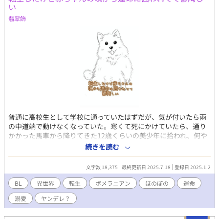
い
転生者なスパダリ幼馴染×実はデッドエンドが迫っている美人商
会長のお話。 ※がっつり成人向けは本当に最後の方になります。
翡翠飾
※2026/07/18からムーンさんでもお取扱はじめました。
普通に高校生として学校に通っていたはずだが、気が付いたら雨
の中道端で動けなくなっていた。寒くて死にかけていたら、通り
かかった馬車から降りてきた12歳くらいの美少年に拾われ、何や
ら大きい屋敷に連れていかれる。 それから温かいご飯食べさせて
続きを読む
もらったり、お風呂に入れてもらったり、柔らかいベッドで寝か
せてもらったり、撫でてもらったり、ボールとかもらったり、そ
文字数 18,375
最終更新日 2025.7.18
登録日 2025.1.2
れを投げてもらったり───ん？ ｢え、俺何か、犬になってな
い？｣ 豹獣人の番大好き大公子(12)×ポメラニアン獣人転生者(1)
BL
異世界
転生
ポメラニアン
ほのぼの
運命
の話。
溺愛
ヤンデレ？