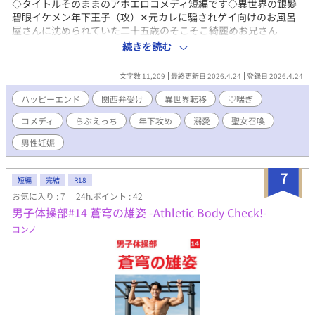
◇タイトルそのままのアホエロコメディ短編です◇異世界の銀髪
碧眼イケメン年下王子（攻）✕元カレに騙されゲイ向けのお風呂
屋さんに沈められていた二十五歳のそこそこ綺麗めお兄さん
（受）◇ファンタジー関西弁ご容赦ください◇男性妊娠あります
続きを読む
◇エロは１万字中３千字弱です
文字数 11,209
最終更新日 2026.4.24
登録日 2026.4.24
ハッピーエンド
関西弁受け
異世界転移
♡喘ぎ
コメディ
らぶえっち
年下攻め
溺愛
聖女召喚
男性妊娠
7
短編
完結
R18
お気に入り : 7
24h.ポイント : 42
男子体操部#14 蒼穹の雄姿 -Athletic Body Check!-
コンノ