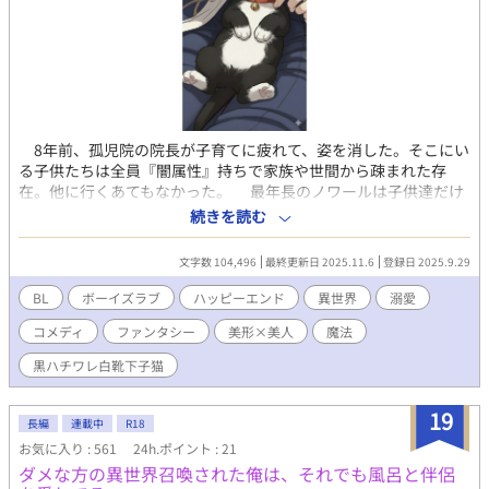
8年前、孤児院の院長が子育てに疲れて、姿を消した。そこにい
る子供たちは全員『闇属性』持ちで家族や世間から疎まれた存
在。他に行くあてもなかった。 最年長のノワールは子供達だけ
で平穏に暮らすため、恐れられる存在を演じることを決意し、
続きを読む
「暗黒神教団(オルド・テネブラルム)」をでっちあげる。 教祖
に扮したノワールは毎週金曜日、裏通りの娼館前でミサを開き、
文字数 104,496
最終更新日 2025.11.6
登録日 2025.9.29
お守りを売って生活費を稼いでいた。 しかしある日、街で女子
供を拐かす偽物の「暗黒神教団」が現れ、ノワールたちが罪を着
BL
ボーイズラブ
ハッピーエンド
異世界
溺愛
せられる。 ミサの最中、王宮騎士団が踏み込み、騎士団長のコン
コメディ
ファンタシー
美形×美人
魔法
ラッドはノワールを捕まえようとする。 捕まるわけにはいかな
いノワールは、仮面などをマジックバックに詰め、子猫に変身し
黒ハチワレ白靴下子猫
て逃げようとした。 ーーだが、甘い香りに誘われて思わずコン
ラッドの手のひらに顔を擦り付けてしまう。 騎士団長コンラッ
19
ドの体臭はちょっと甘くてスパイシー！そう、彼の体臭はまる
長編
連載中
R18
で、またたびのような、たまらない良い香りだった！ メロメロ
お気に入り : 561
24h.ポイント : 21
になってしまった子猫のノワールは呆気なくコンラッドにお持ち
ダメな方の異世界召喚された俺は、それでも風呂と伴侶
帰りされてしまう。 お湯がたっぷり張られたお風呂に入れられ