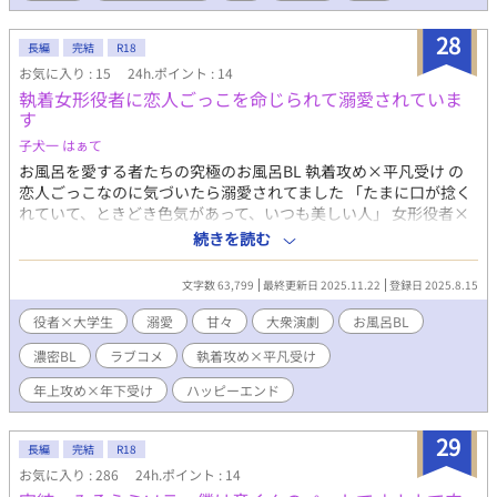
外に向くこともなく誰にも止められず、妄想はひとつの個体の中
であらぬ方向へとはばたいていく。 妄想。 妄想は妄想である。 ー
28
ーーーーーーーーー エロいだけの短編集。 BでLな腐りきった妄想
長編
完結
R18
を超不定期に投稿していこうと思います。 不勉強ゆえ、変な描写
お気に入り : 15
24h.ポイント : 14
やおかしな所もあるとは思いますが、よろしくお願いします。 リ
執着女形役者に恋人ごっこを命じられて溺愛されていま
クエストは随時受け付けております。 感想に送ってくだされば、
す
私の萌えと性癖と趣味嗜好によって採用いたします。 風呂/部活/
子犬一 はぁて
ライバル/乳首責め/家庭教師/保健体育/フェラ/痴漢/男の娘/バイ/
お風呂を愛する者たちの究極のお風呂BL 執着攻め×平凡受け の
放送室/放送/修学旅行/夜這い/キス/片想い/両想い/彼氏/勉強会/ご
恋人ごっこなのに気づいたら溺愛されてました 「たまに口が捻く
褒美/オナニー/いちゃラブ/プール/更衣室/高校生/寮/同室/朝勃ち/
れていて、ときどき色気があって、いつも美しい人」 女形役者×
迷子/ラブホ/確信犯/卒業旅行/温泉/大浴場/浴衣/マンネリ化解消/
旅館アルバイト大学生が繰り広げる恋愛道中。 ある日、旅館で
バイブ/耳舐め/戦国時代/水泳/流れで/夏。/両片想い/林間学校/テ
続きを読む
働く大学生の萬巳 保（20）がいつものように大風呂の掃除に向
ント/義兄弟/厨二病/屋上/先輩/銀杏/恋愛要素あり/ハッピーエン
かうとそこには美人な女性が！？ 実はその女性──大衆演
ド/執事×お坊っちゃま/ショタ受け/精通/海/岩場/襲い受け/ディー
文字数 63,799
最終更新日 2025.11.22
登録日 2025.8.15
劇の花形の男性役者だった。 峰山幸太郎(25)と名乗る美形の長
プキス/青姦/試着室/鏡/声抑える/おねだり/体育/体操服/着衣/汗/ト
髪の男は今回の保の失態に対してそれを許すかわりに交換条件を
イレ/変態/絆創膏/引っ越し/お礼/童貞/DO☆GE☆ZA/アナニー/方
役者×大学生
溺愛
甘々
大衆演劇
お風呂BL
突きつける。 ｢お前、俺の下僕になれ｣ 大衆演劇の公演の手伝い
言/大学生/先輩の家/手コキ/体育倉庫/強引に/乳首舐め/美術部/後
濃密BL
ラブコメ
執着攻め×平凡受け
や、峰山の身の回りの世話を任された保はてんやわんやな日々に
輩攻め/スケッチブック/授業中/銭湯/おじさん×ショタ/純粋/腐友
巻き込まれていく。 そして峰山は恐ろしいほどに執着心が強
達/家/宅急便/口内射精/精飲/先生×生徒/教卓/放課後/教室/補習/誘
年上攻め×年下受け
ハッピーエンド
く、保にあれしろこれしろと命令してくる日々。大人なくせにガ
い受け/くぱぁ/隣人/ネット/幽霊/生徒会/生徒会長×役員/噂/カラ
キっぽい言動、それとは一転して舞台では観客が息をのんで見惚
オケ/マイク/コンビニ/口止め/店長/骨折/オナ禁/患者×看護師/顔
29
れるほどの凛々しい姿。くるくると表情や言動が変わる峰山に振
射/騎乗位/早漏/絶倫/……and more. 【R18】
長編
完結
R18
り回されるのも、ルーティーン化されているつまらない日常に飽
お気に入り : 286
24h.ポイント : 14
きていた保には物珍しく、悪くねえかも……と思っていた矢先。