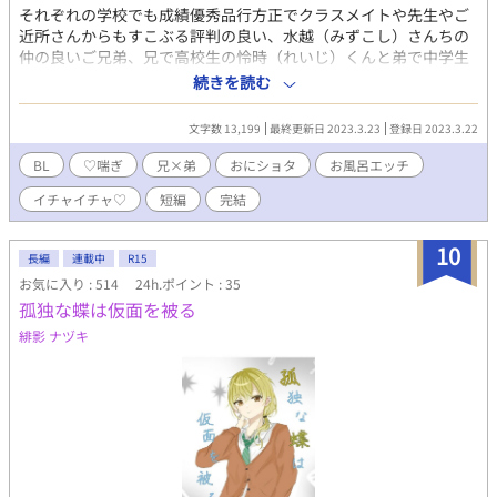
それぞれの学校でも成績優秀品行方正でクラスメイトや先生やご
近所さんからもすこぶる評判の良い、水越（みずこし）さんちの
仲の良いご兄弟、兄で高校生の怜時（れいじ）くんと弟で中学生
な翼（つばさ）くんの『とってもと～っても仲良し♡』な、両親
続きを読む
にも内緒な秘密の夜のやり取りのお話です♪ タイトルの通り仲良
しな実の兄弟の二人がお風呂の中でこれでもかとイチャイチャス
文字数 13,199
最終更新日 2023.3.23
登録日 2023.3.22
ケベえっちしてるだけのお話となっておりますので、そこのとこ
ろどうぞご注意を！ ※ R-18エロもので、♡（ハート）喘ぎ満載
BL
♡喘ぎ
兄×弟
おにショタ
お風呂エッチ
です。 ※ 素敵な表紙は、pixiv小説用フリー素材にて、『やまな
イチャイチャ♡
短編
完結
し』様からお借りしました。ありがとうございます！
10
長編
連載中
R15
お気に入り : 514
24h.ポイント : 35
孤独な蝶は仮面を被る
緋影 ナヅキ