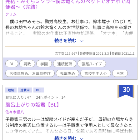
完結・みそらミソラ〜僕は竜くんのペットでオナホで肉
新しい公演で男色ものの役をもらった峰山は｢男同士の恋愛をし
便器〜〈完結〉
たことがないから、お前と恋人ごっこをして演技に活かす。だか
クリム
ら今日から俺の言うことを聞け｣と命令してくる。 保は峰山の
仕事の為ならばと渋々了承するのだが、峰山が過激なちょっかい
僕は田中みそら。勤労高校生。お仕事は、鈴木螺子（ねじ）社
を出してきたり、お風呂でもくっついてきたりして対応に困る。
長のお坊ちゃんの鈴木竜くんのお世話係で、無事に高校を卒業さ
口の強い峰山にいろいろ言いくるめられ恋人らしい振る舞いを求
せること。 実際のお仕事は正直性欲処理係。「オナホ」「肉便
められ、困惑する保。全ては峰山の男色ものの演技の為の恋人ご
器」「ペット」ってひどいことを言う竜くんとのえっち。 所属
続きを読む
っこのはずだったのだが、次第に峰山は月日を重ねるごとに本当
する校歌合唱部の「ケツでメスイキ」を目指してびっちな枕営業
の恋人のように保を可愛がってきて──。 勘違いから始まるお風
をする左右田（そうだ）部長と、無表情な三矢先輩に囲まれて、
文字数 116,667
最終更新日 2021.3.3
登録日 2021.1.1
呂ハートフルコメディの開幕。 ･この作品はフィクションです。 ･
僕の高校生活は、えっちなことばっかり。 高校でイラマさせら
大人描写があるページには｢※｣を記載しています。
れたり、4P見ちゃったり、お風呂えっちや、けもけもえっち、な
BL
調教
学園
連続絶頂
強姦/レイプ
んで竜くんはえっちばっかりなんだろう……。 出会いがしら強
お道具攻め、お道具遊び
鬼畜攻め
高校生主人公
日常
姦から始まり、大人のおもちゃや裸エプロンなど、えっちな高校
生ライフです。 一人称みそら視点でのお話です。 ほぼ全編え
ちえちですが、全集中えちえちには※マークをつけます。苦手な
30
短編
連載中
R18
方はすみません。お気をつけてご高覧ください。 ※別名義でアプ
お気に入り : 47
24h.ポイント : 14
リ掲載しておりましたが、ボーイズ系を『クリム さん』に統一
風呂上がりの姫君【BL】
するため、こちらのウェブに転記しました。最後には書き下ろし
を付け加えて完成の予定です。アプリの方でご高覧ブクマ頂いた
佐々木猫八
皆様には突然の垢消し逃亡みたいになり、申し訳ありません。
子爵家三男のルーは奴隷メイドが産んだ子だ。 母親の立場から身
分制度の底辺に位置するルーは子爵家で使用人として母なきあと
こき使われていた。 そんなある日、父親である旦那様に呼ばれ執
務室へと連行される。 初めて入る執務室で対面した親子の会話か
続きを読む