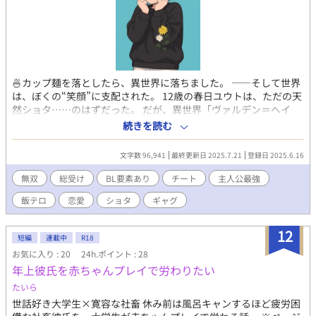
🍜カップ麺を落としたら、異世界に落ちました。 ――そして世界
は、ぼくの“笑顔”に支配された。 12歳の春日ユウトは、ただの天
然ショタ……のはずだった。 だが、異世界「ヴァルデン＝ヘイ
ム」に転移した瞬間からすべてが狂い始める。 「なんでこの世
続きを読む
界、こんなに料理まずいの!?」 「お風呂、ないの!? トイレ……っ
てそれ土!?」 「えっ、またプロポーズされてる!? ごはん作っただ
文字数 96,941
最終更新日 2025.7.21
登録日 2025.6.16
けなのに!?」 料理チート、知識チート、内政チート、商品開発チ
ート、 さらに無意識で城を吹き飛ばす戦闘チートまで備えた“最
無双
総受け
BL要素あり
チート
主人公最強
小最強の天使”。 だが―― ユウト本人は、恋にも無双にも、まっ
飯テロ
恋愛
ショタ
ギャグ
たく気づいていない。 モテ地獄、信者国家化、世界規模のユウト
争奪戦…… 全方位からの“愛”を全力でスルーする少年が、異世界
を今日も笑顔でかきまわす！
12
短編
連載中
R18
お気に入り : 20
24h.ポイント : 28
年上彼氏を赤ちゃんプレイで労わりたい
たいら
世話好き大学生×寛容な社畜 休み前は風呂キャンするほど疲労困