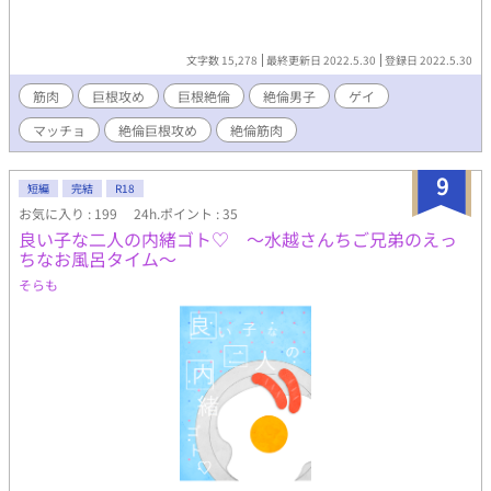
しかし確実に崩壊していくプロセスが、逃げ場のない緊張感とと
もに綴られていく。 ​健康的なスポーツマンの皮を脱ぎ捨て、一
人の「男」としての剥き出しの欲望に翻弄される様。それは、決
文字数 15,278
最終更新日 2022.5.30
登録日 2022.5.30
して表舞台では見せることのない、禁断のプライベートだ。サウ
ナの熱気、水風呂の刺激、そして日光の下で晒される無防備な性
筋肉
巨根攻め
巨根絶倫
絶倫男子
ゲイ
器。自らの肉体の完成度を誇るかのように、隠すことなく堂々と
マッチョ
絶倫巨根攻め
絶倫筋肉
歩く松本の姿は、知らぬ間に誰かの欲望の対象へと変貌を遂げて
いる。 ​爽やかなアスリートの日常と、その裏側に渦巻く濃厚な
男の欲望。一度レンズに捉えられたが最後、彼らの秘められた
9
短編
完結
R18
「野生」は、二度と隠すことはできない。 ​（この作品はフィクシ
お気に入り : 199
24h.ポイント : 35
ョンです。また、盗撮は犯罪です。絶対にやめましょう。） ​（過
良い子な二人の内緒ゴト♡ ～水越さんちご兄弟のえっ
激な描写を含むため、18歳以上の読者に限定） ​【「男子体操部シ
ちなお風呂タイム～
リーズ」の第14作です。これまでの作品を先に読んでいただける
と、なお一層お楽しみいただけます！】
そらも