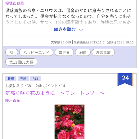
だ。 ◼️第四章◼️ 康太は周囲から「ウルフ森と貫通式をした新入
桜塚あお華
生」として見られている。寮長の勝利や硬式野球部の先輩である
没落貴族の令息・ユリウスは、借金のかたに身売りされることに
武志に至っては、遠慮なしに大樹と康太の親密さを口にする。し
なってしまった。 借金が払えなくなったので、自分を売りに出そ
かし大樹はそのことをなんとも思っていないようで、康太は悩ん
うとしたその時、かつて自分の護衛騎士であり、許嫁の兄でもあ
でしまう。 ◾️第五章◾️ 現在、「ワン・モア・チャンス」として執
った男・カインが現れた 「買い取ったのは、俺。──ようやくお
続きを読む
筆中。
まえを手に入れた」 「……はい！？」 嘗て『主従関係』だった二
人。 だが今では立場逆転、ユリウスはカインの屋敷でお世話され
文字数 96,069
最終更新日 2025.11.6
登録日 2025.10.15
る側に。 風呂も、食事も、着替えも、なぜか全部世話される。 し
かも「昔の約束を果たす」とか言って、過剰に構ってくる！ 「俺
BL
ハッピーエンド
異世界
溺愛
没落貴族
の旦那様は、もういませんよ！」 「では、新しく俺がなればい
第13回BL大賞
い」 ──ツッコミどころ満載の没落令息×元護衛騎士の再会劇。
誇り高い令息と、不器用な溺愛騎士の甘くて笑える同居生活が始
まる！ ※表示は成人向けの表現があります。
24
長編
完結
R18
お気に入り : 68
24h.ポイント : 14
気高く咲く花のように ～モン トレゾー～
綾月百花