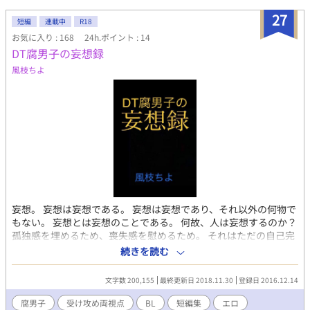
放り込み、鋏を手に取った…… 事情があって人目を避けて暮ら
す、齢100歳以上の素直じゃない＆家事が出来ない＆独占欲が強
27
短編
連載中
R18
い天然？魔法使い【受】と、純粋だけど本能的な執着心が強い獣
お気に入り : 168
24h.ポイント : 14
人の少年（→青年）【攻】が、魔法使いの過去の因縁に巻き込ま
DT腐男子の妄想録
れていくお話です。 女性の登場人物が出てきます。 （完結済。感
想いただけたらとても嬉しいです！） ブクマや評価、誤字報
風枝ちよ
告、大変ありがとうございます！
妄想。 妄想は妄想である。 妄想は妄想であり、それ以外の何物で
もない。 妄想とは妄想のことである。 何故、人は妄想するのか？
孤独感を埋めるため、喪失感を慰めるため。 それはただの自己完
結。 快楽を得るため、幸福感を感じるため。 それはただの自己満
続きを読む
足。 未来に想いを馳せるため、過去の過ちから目を背けるため。
それはただの自己逃避。 自己完結、自己満足、自己逃避。 すべて
文字数 200,155
最終更新日 2018.11.30
登録日 2016.12.14
は自分のために妄想する。 そこに他人が介入する余地はない。 ひ
とりで、一人だけで独りっきりで収まっている。 内向きである。
腐男子
受け攻め両視点
BL
短編集
エロ