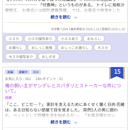
―――――――― 「付喪神」というものがある。 トイレに烏枢沙
摩明王。 お風呂には跋陀婆羅菩薩。 では、お風呂で排泄をした
ら、跋陀婆羅菩薩はどうするのだろうか…… ―――――――― 1
続きを読む
話読み切りの短編集です。 テーマ（お風呂の神様）は統一です
が、読み切りなので興味のあるものだけを読んでいただけます。
文字数 7,808
最終更新日 2026.1.16
登録日 2026.1.16
【注意】 この作品は高校生以上の男性の不本意なおもらしを題材
としています。 恋愛要素は多分ありませんが、あるとすればゆる
小スカ
小スカ描写あり
小スカあり
おもらし
いBL、もしくは女攻めになると思います。 【以下は章にて分類し
お漏らし
おしっこ我慢
おしっこお漏らし
大スカ
ます】 小スカ、大スカ、小大スカ(両方)、嘔吐あり 【以下はタイ
トルに記します】 BL、BL未満、CPなし(カップリングなし)、女
大スカ描写あり
おしがま
攻め 【区分について】 ・BL：恋愛関係にあるものを指します
（両片思い含む） ・BL未満：片思いや、距離感が近いだけのもの
15
を指します ・CPなし：互いに友情100％、赤の他人、ただのクラ
長編
連載中
R18
スメイト等のものを指します ・女攻め：男女CPですが女性が攻め
お気に入り : 361
24h.ポイント : 21
のものを指します
俺の飼い主がヤンデレとスパダリとストーカーな件につ
いて。
胡蝶
「ここ、どこだ…？」 家計を支えるためにあくせく働く日向 花緒
は、ある日知らない部屋で目を覚ました。 突然5人の男に囲わ
れ、ペットとして同棲生活を始めるが…。 「お風呂覗かない
で！」 変態あり 「部屋に俺の盗撮写真貼らないで！」 ストーカ
続きを読む
ーあり 「俺に首輪をつけないで！」 ヤンデレあり ※獣化描写が