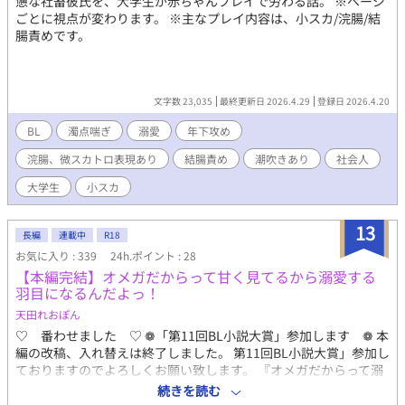
憊な社畜彼氏を、大学生が赤ちゃんプレイで労わる話。 ※ページ
ごとに視点が変わります。 ※主なプレイ内容は、小スカ/浣腸/結
腸責めです。
文字数 23,035
最終更新日 2026.4.29
登録日 2026.4.20
BL
濁点喘ぎ
溺愛
年下攻め
浣腸、微スカトロ表現あり
結腸責め
潮吹きあり
社会人
大学生
小スカ
13
長編
連載中
R18
お気に入り : 339
24h.ポイント : 28
【本編完結】オメガだからって甘く見てるから溺愛する
羽目になるんだよっ！
天田れおぽん
♡ 番わせました ♡ ❁「第11回BL小説大賞」参加します ❁ 本
編の改稿、入れ替えは終了しました。 第11回BL小説大賞」参加し
ておりますのでよろしくお願い致します。 『オメガだからって溺
愛したわけじゃないんだよっ』の第二話が変な位置にありました
続きを読む
ので修正しました。 m(_ _)m ☆…☆…☆…☆…☆…