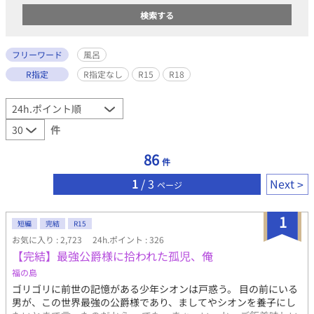
フリーワード
風呂
R指定
R指定なし
R15
R18
件
86
件
1
/ 3
Next
ページ
1
短編
完結
R15
お気に入り : 2,723
24h.ポイント : 326
【完結】最強公爵様に拾われた孤児、俺
福の島
ゴリゴリに前世の記憶がある少年シオンは戸惑う。 目の前にいる
男が、この世界最強の公爵様であり、ましてやシオンを養子にし