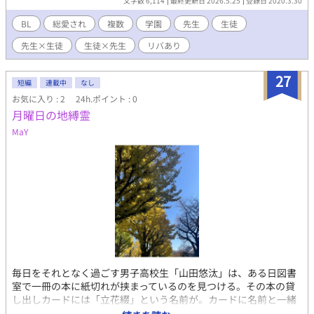
文字数 6,114
最終更新日 2026.5.25
登録日 2020.3.30
櫻咲学園の理事長の息子。生徒会長で学級委員長。 海外の血が混
じっているらしく全体的に色素が薄め。目鼻立ちがくっきりとし
BL
総愛され
複数
学園
先生
生徒
た中性的な容姿。 畠川 玲音(はたがわ れのん) 2-F生徒。旺華の幼
先生×生徒
生徒×先生
リバあり
馴染。 栗色の髪と丸くて大きい目が特徴的な小柄な生徒。かわい
いもの好き。 科宮 繰生(しなみや くりゅう) 2-F生徒。不登校児。
伸ばしっぱなしの髪に隠れて普段は分からないが整った顔をして
27
短編
連載中
なし
いる。姿勢が悪いが背筋伸ばせば実は高身長。 蒼深 宙(あおみ そ
お気に入り : 2
24h.ポイント : 0
ら) 2-F生徒。サボり魔。 定期的に髪色が変わる見た目チャラい不
月曜日の地縛霊
良。基本的に寝てる。 飯地 紅(いいじ こう) 2-F生徒。不良。 脱色
しまくった白に近いような金髪と険しい目で大体の人は逃げる。
MaY
短気。 成雲 悠河(なぐも ゆうが) 35歳、2-F副担任。古文担当。 大
柄で短髪、彫りが深い野性味のある顔をしている。体調不良で休
職中らしい。
毎日をそれとなく過ごす男子高校生「山田悠汰」は、ある日図書
室で一冊の本に紙切れが挟まっているのを見つける。その本の貸
し出しカードには「立花綴」という名前が。カードに名前と一緒
に書いてあった綴の教室へ行くと、友人から綴が不登校だと知