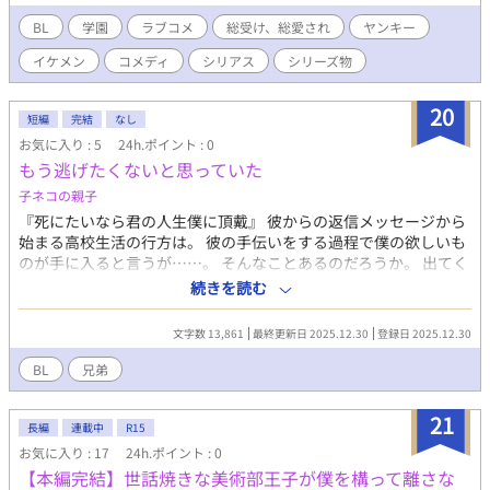
追い込まれる貴哉。そして更に同じクラスになった不登校の生徒
を登校させると言うハードルの高い問題も！？ 同時にクラスが離
BL
学園
ラブコメ
総受け、総愛され
ヤンキー
れてしまった恋人の空とも、新一年生の登場で再び亀裂が出来
イケメン
コメディ
シリアス
シリーズ物
る！ 波瀾万丈のドタバタラブコメディシリーズ第８弾！ 元チャラ
男×ヤンキー 他にもカップル出て来ます。総受け。 基本コメディ
多めですが、性的描写、暴力描写も有ります。 BLです。 今回の表
20
短編
完結
なし
紙は超絶人見知りの数馬くんです。本当はもっとピアス付けてま
お気に入り : 5
24h.ポイント : 0
す。 貴哉視点の話です。 ※印がついている話は貴哉以外の視点で
もう逃げたくないと思っていた
の話になってます。
子ネコの親子
『死にたいなら君の人生僕に頂戴』 彼からの返信メッセージから
始まる高校生活の行方は。 彼の手伝いをする過程で僕の欲しいも
のが手に入ると言うが……。 そんなことあるのだろうか。 出てく
るカップリング ①二面性のある攻め×一時不登校になった攻 ②執
続きを読む
着兄×監禁されている弟
文字数 13,861
最終更新日 2025.12.30
登録日 2025.12.30
BL
兄弟
21
長編
連載中
R15
お気に入り : 17
24h.ポイント : 0
【本編完結】世話焼きな美術部王子が僕を構って離さな