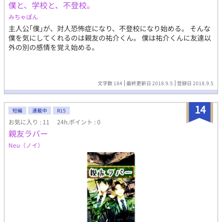
僕と、学校と、不登校。
みちゃぽん
主人公｢僕｣が、対人恐怖症になり、不登校になり始める。 そんな
僕を気にしてくれるのは親友の祐介くん。 僕は祐介くんに友達以
外の別の感情を覚え始める。
文字数 184
最終更新日 2018.9.5
登録日 2018.9.5
14
短編
連載中
R15
お気に入り : 11
24h.ポイント : 0
親友ラバー
Neu（ノイ）