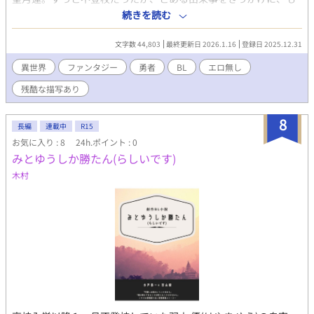
う一度しっかり生きていこうと決めた。 そんな矢先、クラスメイ
続きを読む
トの二人に自殺するんじゃないかと勘違いされ、駆け寄られた瞬
間――。またも異世界に召喚されてしまった。 しかも今回は三人
文字数 44,803
最終更新日 2026.1.16
登録日 2025.12.31
でだ。 こっちの世界でも魔王討伐が召喚の目的らしい。 だが、本
来召喚されるべきだったのは俺じゃなく、クラスメイトたち。二
異世界
ファンタジー
勇者
BL
エロ無し
人は勇者と聖女だった。 つまり、俺はただの巻き込まれでオマケ
残酷な描写あり
だ。自慢じゃないが、俺は異世界に行ってもチート能力ゼロの超
凡人だからな。当然ここでも、適当な扱いを受けてしまう。 だけ
ど、俺の世話を押し付けられた聖騎士のイケメンがとても良い人
8
長編
連載中
R15
で――。 討伐に出発すれば、なんだか雲行きが怪しくなってく
お気に入り : 8
24h.ポイント : 0
る。相手は本当に魔王なのだろうか？ ★毎日22時更新（全17話）
みとゆうしか勝たん(らしいです)
★設定はゆるゆるです。 ★『残酷な描写あり』のタグは念のため
です。 ※小説家になろうでも掲載しています
木村