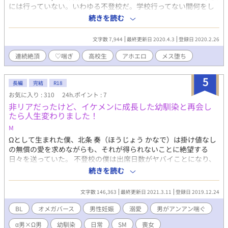
には行っていない。いわゆる不登校だ。学校行ってない間何をし
てるかって？それはセックス。こんな俺がおりなすアホエロを見
続きを読む
届けてくれよな？((
文字数 7,944
最終更新日 2020.4.3
登録日 2020.2.26
連続絶頂
♡喘ぎ
高校生
アホエロ
メス堕ち
5
長編
完結
R18
お気に入り : 310
24h.ポイント : 7
非リアだったけど、イケメンに成長した幼馴染と再会し
たら人生変わりました！
M
Ωとして生まれた僕、北条 奏（ほうじょう かなで）は掛け値なし
の無償の愛を求めながらも、それが得られないことに絶望する
日々を送っていた。 不登校の僕は出席日数がヤバイことになり、
仕方なく学校へ登校する途中、DQNグループに絡まれ、レイプさ
続きを読む
れそうになったところを幼馴染の親友、白川（しらかわ） エレン
に救われる。 昔とは見た目も雰囲気もイケメンに成長したエレン
文字数 146,363
最終更新日 2021.3.11
登録日 2019.12.24
くんとの関係は親友の一線を越え、激しい官能の世界へと僕を導
いていくのだった――。 ※オメガバースという性別設定を使用し
BL
オメガバース
男性妊娠
溺愛
男がアンアン喘ぐ
ています。α男×Ω男、SM、男がアンアン喘ぐ、男性妊娠などの各
α男×Ω男
幼馴染
日常
SM
喪女
種特殊性癖要素を含みます。ムーンライトノベルズにも同作を公