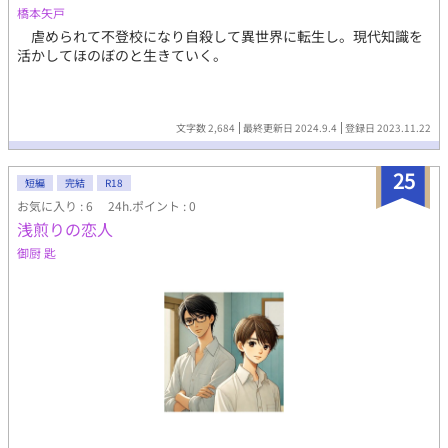
祐と田舎人・直也の切ない恋愛ストーリー
橋本矢戸
虐められて不登校になり自殺して異世界に転生し。現代知識を
活かしてほのぼのと生きていく。
文字数 2,684
最終更新日 2024.9.4
登録日 2023.11.22
25
短編
完結
R18
お気に入り : 6
24h.ポイント : 0
浅煎りの恋人
御厨 匙