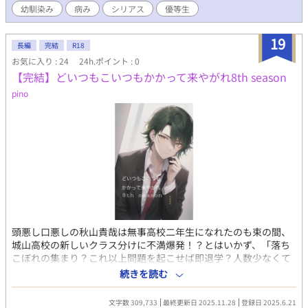
幼馴染み
病み
シリアス
優等生
19
長編
完結
R18
お気に入り : 24
24h.ポイント : 0
【完結】どいつもこいつもかかって来やがれ8th season
pino
頭悪し口悪しの秋山貴哉は無事高校二年生になれたのも束の間、
城山高校の新しいクラス分けに不満爆発！？とはいかず、「落ち
こぼれの集まり？これ以上問題を起こせば即退学？人数少なくて
気楽で良いじゃねぇか」と貴哉の性格上、深く気にする事なく受
続きを読む
け入れる事にした。だがここでも貴哉にとって面倒な試練が待っ
ていた。他のクラスには無い定期的に行われる小テストに毎週末
文字数 309,733
最終更新日 2025.11.28
登録日 2025.6.21