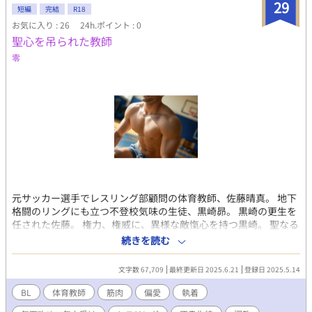
ニアにとっては天国でも不登校児にとっては地獄、そんな素敵な
29
短編
完結
R18
拷問スクールライフの幕が今あがる！ ネタレベルのホモからガチ
お気に入り : 26
24h.ポイント : 0
ホモまでいますんで一応ＢＬとさせていただきましたが、エロは
聖心を吊られた教師
ないです。気を付けてください。
零
元サッカー選手でレスリング部顧問の体育教師、佐藤晴真。 地下
格闘のリングにも立つ不登校気味の生徒、黒崎昴。 黒崎の更生を
任された佐藤。 権力、権威に、異様な敵愾心を持つ黒崎。 聖なる
心を保ち、必死で黒崎の信頼を得ようとする佐藤を権威権力の手
続きを読む
先としてボロボロにしようと黒崎は動き出す。 『聖職』、『聖
域』、『聖夜』に続き『聖心』を突かれ堕ちていく体育教師のお
文字数 67,709
最終更新日 2025.6.21
登録日 2025.5.14
話。
BL
体育教師
筋肉
偏愛
執着