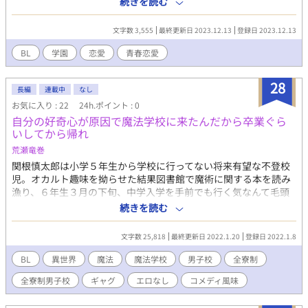
続きを読む
る。 一冊の本と図書室がつなげる、普通の男子高校生と不登校の
生徒の物語。
文字数 3,555
最終更新日 2023.12.13
登録日 2023.12.13
BL
学園
恋愛
青春恋愛
28
長編
連載中
なし
お気に入り : 22
24h.ポイント : 0
自分の好奇心が原因で魔法学校に来たんだから卒業ぐら
いしてから帰れ
荒瀬竜巻
関根慎太郎は小学５年生から学校に行ってない将来有望な不登校
児。オカルト趣味を拗らせた結果図書館で魔術に関する本を読み
漁り、６年生３月の下旬、中学入学を手前でも行く気なんて毛頭
なかった。 しかしその日は違う、週一で行っていた図書館に知ら
続きを読む
ない本棚があったのだ。不気味だと思い素通りしようとしたが、
ふと虹色に光る本を見つけてしまう。何かに吸い寄せられるよう
文字数 25,818
最終更新日 2022.1.20
登録日 2022.1.8
にその本棚へ向かい、気がつけばその書物を手に取ってしまう。
好奇心は猫をも殺すと言うべきか、最も光っていたおそらく光源
BL
異世界
魔法
魔法学校
男子校
全寮制
である最後のページの宝石に触れてしまう。そしたら……なんか
全寮制男子校
ギャグ
エロなし
コメディ風味
男しかいない魔法学校に来てました！ 猫の学園長の陰謀によって
無理矢理入学させられた挙句、卒業するまで帰れません！ 魔術マ