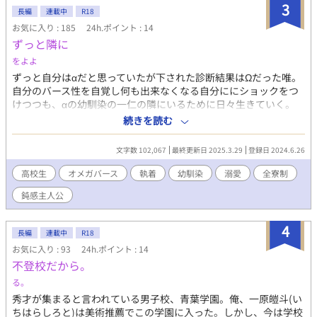
3
長編
連載中
R18
お気に入り : 185
24h.ポイント : 14
ずっと隣に
をよよ
ずっと自分はαだと思っていたが下された診断結果はΩだった唯。
自分のバース性を自覚し何も出来なくなる自分ににショックをつ
けつつも、αの幼馴染の一仁の隣にいるために日々生きていく。
そんな唯は中学で同級生からのレイプ未遂を受け不登校になり、α
続きを読む
恐怖症になる。 しかし、そんな唯も勇気を出し一仁と一緒に高校
に通い始め、たくさんの人に出会い自分も頑張ってみようと前向
文字数 102,067
最終更新日 2025.3.29
登録日 2024.6.26
きになる。全てはずっと一仁と一緒にいるために。 溺愛執着α×
超鈍感ポンコツΩ ずっと親友でいたい、決して恋愛感情にならな
高校生
オメガバース
執着
幼馴染
溺愛
全寮制
い鈍感でポンコツなΩと、そんな受けに振り回される執着つよつ
鈍感主人公
よで仄暗いスパダリαの学園ラブコメオメガバースです。 主人公
受け視点 本編はハッピーエンドですがifルートでメリバを追加す
る予定です。
4
長編
連載中
R18
お気に入り : 93
24h.ポイント : 14
不登校だから。
る。
秀才が集まると言われている男子校、青葉学園。俺、一原皚斗(い
ちはらしろと)は美術推薦でこの学園に入った。しかし、今は学校