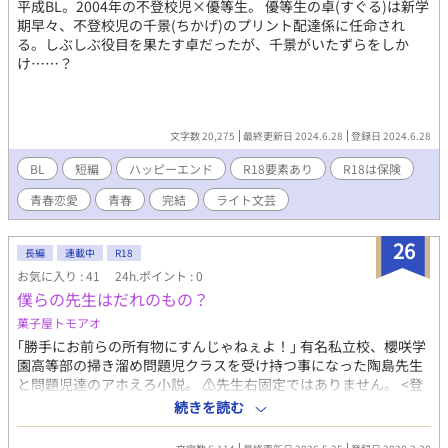
平成BL。2004年の不登校児×優等生。 優等生の卓(すぐる)は新学
期早々、不登校児の千景(ちかげ)のプリント配達係に任命され
る。しぶしぶ役目を果たす卓だったが、千景がいたずらをしか
け……？
文字数 20,275
最終更新日 2024.6.28
登録日 2024.6.28
BL
短編
ハッピーエンド
R18要素あり
R18は保険
青春恋愛
青春
完結
ライト文芸
26
長編
連載中
R18
お気に入り : 41
24h.ポイント : 0
僕らの先生はだれのもの？
菓子屋トモアオ
｢勝手にお前らの所有物にすんじゃねぇよ！｣ 有名私立校、櫻咲学
園高等部の掃き溜め問題児クラスを受け持つ事になった陶島先生
と問題児達のアホえろ小説。 ⚠️先生右固定ではありません。 <登
場人物> 陶島 桃也(すえじま とうや) 27歳、2-F担任。社会科担
続きを読む
当。 黒髪眼鏡、万年ブラックスーツで見た目は地味。整ってはい
るが派手ではない容姿。 華蔵閣 旺華(けずかく おうか) 2-F生徒。