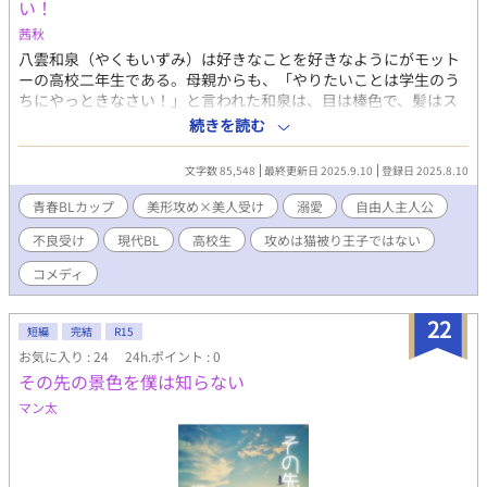
い！
茜秋
八雲和泉（やくもいずみ）は好きなことを好きなようにがモット
ーの高校二年生である。母親からも、「やりたいことは学生のう
ちにやっときなさい！」と言われた和泉は、目は榛色で、髪はス
トロベリーブロンド、ピアスも好きなようなつけ、自分なりの青
続きを読む
春（不登校気味）を謳歌していた。 そんなある日、和泉は学校の
王子こと美術部の國近耀（くにちかよう）が密かに自分のスケッ
文字数 85,548
最終更新日 2025.9.10
登録日 2025.8.10
チを描いていた事を知る。特に交流もない耀が何故和泉を描いて
いたのか不思議に思う和泉。 だか和泉は、その翌日、今までの不
青春BLカップ​
美形攻め×美人受け
溺愛
自由人主人公
登校から留年のピンチに陥っていると担任に知らせられる。そこ
不良受け
現代BL
高校生
攻めは猫被り王子ではない
で、それを回避する手助けを耀に頼むことに。 何かと耀に構って
もらいに行ってしまう和泉。ついつい世話を焼いちゃう耀。そう
コメディ
して楽しい学生生活を送るようになるのだが、実は和泉の不登校
にも秘密があって……。 これは校内一のお騒がせビッグカップル
22
が誕生するまでのお話である。 世話焼き王子攻め×マイペース自
短編
完結
R15
由人美人受け （初めは受けがブンブン振り回して、後から攻めが
お気に入り : 24
24h.ポイント : 0
グイグイくる感じ） *主人公髪色変更しました *本編完結しまし
その先の景色を僕は知らない
た！ゆるく番外編更新予定です！ *R15は保険 *処女作です。なん
マン太
か変な所は温かい目でスルーお願いします