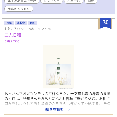
年下攻め×年上受け
レスリング
不良生徒
調教
鬼畜キャラ有り
30
長編
連載中
R18
お気に入り : 8
24h.ポイント : 0
二人日和
balsamico
おっさん平凡×ツンデレの平穏な日々。一文無し着の身着のまま
のヒロは、見知らぬたろちんに拾われ部屋に転がり込む。お礼に
口淫をしようとすると童貞のたろちんは怖がって拒絶する。 その
後、恋人となったたろちんとの生活の中でヒロは欠けていたもの
続きを読む
を取り戻していく。二人が出会って童貞を失うまでを予定。 軽そ