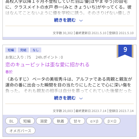
高校入学以降１ヶ月不登校していた羽山 優(はやま ゆう)の自宅
に、クラスメイトの水戸 恭一(みと きょういち)がやってくる。彼
はなんてことないように優を学校に誘う。そのさりげない優しさ
に背中を押されて優の高校生活はリスタートする。 クラス、部活
続きを読む
でも個性豊かな同級生たちに囲まれ、優は学校を楽しむようにな
っていく。そんな中、優は恭一と共に秋の文化祭で女装コンテス
文字数 30,302
最終更新日 2021.5.10
登録日 2021.5.10
トに出ることになる。恭一は自分の体格が女装向きでないことか
ら、『百合作戦』をとることになった。 「みとゆうしか勝た
9
ん！」 「みとゆうってなに！」 文化祭が近づく中、あまりにも距
短編
完結
なし
離感の近く、女装ゆえに美女に見える恭一のせいで、優はとんで
お気に入り : 75
24h.ポイント : 0
もない夢を見る。その夢ゆえに優は恭一から距離をとろうとする
恋のキューピットは歪な愛に招かれる
が、恭一はそんな優を追い詰める。 「俺がなんかしたならそうい
えよ。まず怒れよ。俺から逃げんなよ」 コメディー、シリアス入
春於
り交じり友情以上恋愛以上告白未満not恋人but友人、くそでか感
〈あらすじ〉 ベータの美坂秀斗は、アルファである両親と親友が
情爆発系青春小説。 【注意】軽度の性的表現、暴力表現、いじめ
運命の番に出会った瞬間を目の当たりにしたことで心に深い傷を
描写あります。 ※失恋ファイブと同一キャラ出てきます
負った。 それも親友の相手は自分を慕ってくれていた後輩だった
こともあり、それからは二人から逃げ、自分の心の傷から目を逸
続きを読む
らすように生きてきた。 そして三十路になった今、このまま誰と
も恋をせずに死ぬのだろうと思っていたところにかつての親友と
文字数 20,003
最終更新日 2023.7.14
登録日 2023.7.14
遭遇してしまう。 〈キャラクター設定〉 美坂（松雪） 秀斗 ・ベ
ータ ・30歳 ・会社員（総合商社勤務） ・物静かで穏やか ・仲良
BL
短編
溺愛
執着
甘々
α×β
β×Ω
くなるまで時間がかかるが、心を許すと依存気味になる ・自分に
オメガバース
自信がなく、消極的 ・アルファ×アルファの政略結婚をした両親
の元に生まれた一人っ子 ・両親が目の前で運命の番を見つけ、自