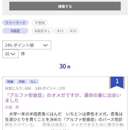
フリーワード
不登校
R指定
R指定なし
R15
R18
件
30
件
1
短編
完結
なし
お気に入り : 606
24h.ポイント : 170
『アルファ拒食症』のオメガですが、運命の番に出会い
ました
小池 月
大学一年の半田壱兎＜はんだ いちと＞は男性オメガ。壱兎は
生涯ひとりを貫くことを決めた『アルファ拒食症』のバース性診
断をうけている。 壱兎は過去に、オメガであるために男子の輪