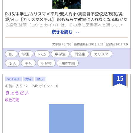
R-15/中学生/カリスマ×平凡/変人秀才/真面目不登校児/親友/純
愛/etc. 【カリスマ×平凡】 訳も解らず教室に入れなくなる時があ
る高飛 誡羽（コウヒ カイハ）は、その度に図書室へと通ってい
た。 迎えに来てくれる親友の佐倉 光輝（サクラ コウキ）に有難い
続きを読む
と感じつつも、何処か掴み所のない彼に疲弊を隠せずにいた。 そ
んなある日のこと。 光輝の様子が可笑しいことに気付いた誡羽の
文字数 45,706
最終更新日 2019.5.21
登録日 2018.7.9
元に光輝に関する噂が舞い込む。 真相を確かめようと、光輝を問
い質す誡羽だったが、逆に告白を受けてしまい……。 ＊不定期更
BL
学園
R-15
中学生
同級生
カリスマ
新。 軽い性的描写があります故、中学生含む15歳未満の方は、自
変人
平凡
不登校
清勝学園
己責任に於いて判断をお願い致します。 当方では、如何なる不利
益を被られましても責任が取れませんので、予めご理解下さいま
せ。 タイトル横に＊印がある頁は性的描写を含みますので、お気
15
ｼｮｰﾄｼｮｰﾄ
完結
なし
を付け下さい。 此方の作品は、作者の妄想によるフィクションで
お気に入り : 2
24h.ポイント : 0
あり、実際のものとは一切の関係も御座いません。 以上のことご
きょうだい
理解頂けたらと思います。 ＊筆者が中学高校で書いていたシリー
ズのリメイクとなります。 完結させた初めての作品でして、一応
唄色花雨
処女作だと思っている作品です。 そのため、時代背景は1998年と
ちょっと昔になっております。 作中で古めかしいところがあって
も、時代のせいということにして頂けますと助かります。