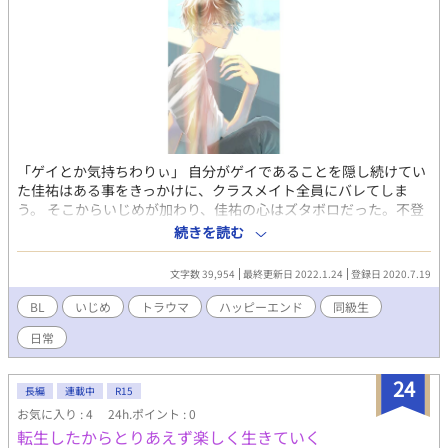
「ゲイとか気持ちわりぃ」 自分がゲイであることを隠し続けてい
た佳祐はある事をきっかけに、クラスメイト全員にバレてしま
う。 そこからいじめが加わり、佳祐の心はズタボロだった。不登
校になり、学校へのストレスが原因で病院に入院する。 その時、
続きを読む
学校で虐められている事が両親にバレてしまい、心配した両親は
父親の故郷である田舎へと佳祐を行かせた。 そこから、高校へ入
文字数 39,954
最終更新日 2022.1.24
登録日 2020.7.19
り新しい生活をスタートさせようとするが、過去のいじめが原因
で友達を作るどころか、教室という空間が嫌いになっていた。早
BL
いじめ
トラウマ
ハッピーエンド
同級生
く卒業したいと思いながら重い足取りで学校へ行っていたが、あ
日常
る時隣の席の直也に「仲良くしよう」と言われる。佳祐は最初こ
そは断固拒否をしていたが、話していくにつれ、居心地の良さを
感じてしまう。 一緒に居るうちに佳祐はポロッと自分はゲイであ
24
長編
連載中
R15
ることを告げた。直也の反応は驚きだった。佳祐は激しく後悔し
お気に入り : 4
24h.ポイント : 0
た後に、また引きこもってしまう。 佳祐は過去を乗り越え、新し
転生したからとりあえず楽しく生きていく
い道をスタートさせることが出来るのかー、、、、 都会育ち・佳