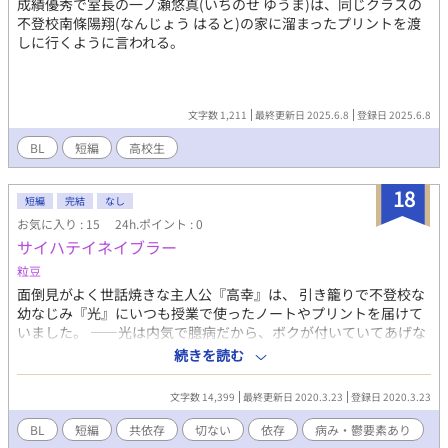
成績優秀で室長の一ノ瀬悠真(いちのせ ゆうま)は、同じクラスの
不登校南條陽翔(なんじょう はると)の家に溜まったプリントを渡
しに行くように言われる。
文字数 1,211
最終更新日 2025.6.8
登録日 2025.6.8
BL
短編
高校生
18
短編
完結
なし
お気に入り : 15
24h.ポイント : 0
サイハテイネイブラー
粒豆
面倒見がよく世話焼きな主人公『高幸』は、 引き籠りで不登校な
幼なじみ『光』にいつも授業で使ったノートやプリントを届けて
いました。 ――光は内気で臆病だから、ボクが付いていてあげな
いとダメなんだ。 そう感じた高幸は、今日も光の面倒を見る為、
続きを読む
彼の家へ向かうのでした……。
文字数 14,399
最終更新日 2020.3.23
登録日 2020.3.23
BL
短編
共依存
切ない
依存
病み・鬱要素あり