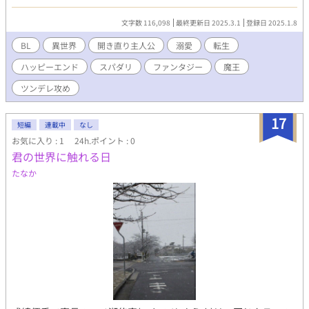
ではなく凶悪なラスボスだった！しかもどうやら自分はその男に
捧げられた生贄らしい。夜ノ国を統べる影の王オルカロスを前
文字数 116,098
最終更新日 2025.3.1
登録日 2025.1.8
に、せっかく生きることができたのにと一度諦めかける理人。し
かし、王の様子がおかしいことに気付いた彼はとある行動に出
BL
異世界
開き直り主人公
溺愛
転生
て、王の隠された秘密を知ってしまい――。一度終わってしまっ
ハッピーエンド
スパダリ
ファンタジー
魔王
た人生、もうどうにでもなれ。そう吹っ切れた凡人青年とツンデ
レ最強王が織りなす新たな物語。 ※ファンタジーBLです。 ※18
ツンデレ攻め
禁シーンに※付けます。 ▼完結したものが読みたい方はこちら▼
【中華風BL】 『落暉再燃 ～囚われの剣聖は美形若君にお仕えしま
17
す～』 【ディストピアBL】 『プシュケの彼方ー死ぬことが許され
短編
連載中
なし
なくなった未来社会。仮の肉体を継いでなお、生きる理由はある
お気に入り : 1
24h.ポイント : 0
のだろうか？ー』 【青春BL】 『恋、始まり今いずこ～初恋の女神
君の世界に触れる日
の弟がなぜか俺にちょっかいを出してくるんだが？～』 ＼新作ス
たなか
タートしました／ 【オメガバースBL】 インテグラル・スター ～
若手俳優α俺の運命は大嫌いなアイドル出身俳優Ωでした～ こちら
もぜひお楽しみください！