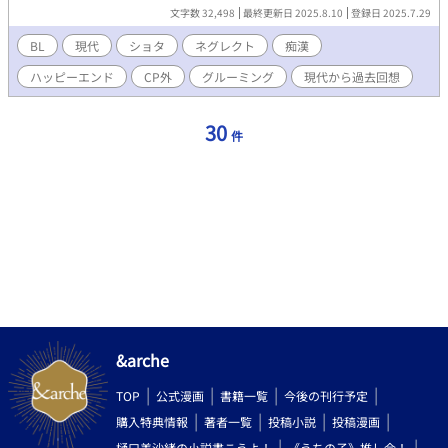
うな今と重い過去を行き来し、ショタ、痴漢、ネグレクト、不登
文字数 32,498
最終更新日 2025.8.10
登録日 2025.7.29
校、下品、CP外等各回に出ます。年下×年上。リバなしのハピエ
ン。 6話の地図、7話の茜空が特に好きです。連載短編。不定期。
BL
現代
ショタ
ネグレクト
痴漢
がっつり性描写はタイトルに明記してます。 ※下記要素がありま
ハッピーエンド
CP外
グルーミング
現代から過去回想
す。苦手な方はご注意ください。 R18 いちゃらぶ おじさん
痴漢 回想グルーミング CP外 平凡×美形 ハピエン ショ
タ 童貞 おじが童貞を失うまで 時間軸飛ぶ 年下×年上 自
30
件
慰 現代 ビッチ 性の目覚め 精通
&arche
TOP
公式漫画
書籍一覧
今後の刊行予定
購入特典情報
著者一覧
投稿小説
投稿漫画
樋口美沙緒の小説書こうよ！
《うちの子》推し会！