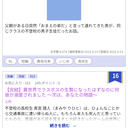
父親がある日突然「おまえの弟だ」と言って連れてきた男が、同
じクラスの不登校の男子生徒だったお話。
文字数 8,074
最終更新日 2025.4.23
登録日 2025.4.23
BL
短編
異母兄弟
いじめ
高校生
16
長編
完結
R18
お気に入り : 162
24h.ポイント : 0
【完結】異世界でラスボスの生贄になったはずなのに何
故か溺愛されました ～次は、あなたの物語～
上杉
不登校の高校生 真宮 理人（まみや りひと）は、ひょんなことか
ら交通事故に遭い帰らぬ人に。もちろん本人も死んだと思ってい
たものの、意識があり目を覚ますと大好きだったゲームの世界に
転生していた！しかし、そこで待ち構えていたのは憧れの主人公
続きを読む