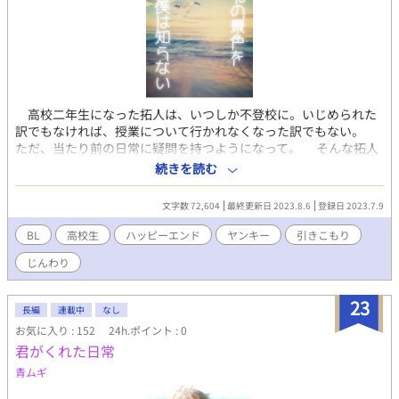
高校二年生になった拓人は、いつしか不登校に。いじめられた
訳でもなければ、授業について行かれなくなった訳でもない。
ただ、当たり前の日常に疑問を持つようになって。 そんな拓人
に声をかけて来たのは、兄の友人千尋。パッと見、ヤンキー少年
続きを読む
に見えたが? 短目のお話しです。以前、冒頭だけ書いてお蔵入
りしていたものを最後まで書いて見ました。 二人が仲良くなっ
文字数 72,604
最終更新日 2023.8.6
登録日 2023.7.9
て行く過程のお話しです。 ※作中に出て来る事象はすべてフィ
クションであり、都合よく変更、解釈してある箇所が多々ありま
BL
高校生
ハッピーエンド
ヤンキー
引きこもり
す。ご了承いただければ幸いです。 ※エブリスタ、小説家になろ
じんわり
うにも掲載しております。
23
長編
連載中
なし
お気に入り : 152
24h.ポイント : 0
君がくれた日常
青ムギ