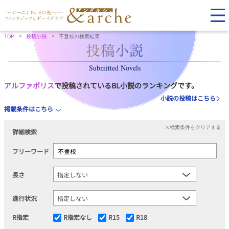
TOP
投稿小説
不登校の検索結果
Submitted Novels
アルファポリス
で投稿されているBL小説のランキングです。
小説の投稿はこちら
掲載条件はこちら
×検索条件をクリアする
詳細検索
フリーワード
長さ
進行状況
R指定
R指定なし
R15
R18