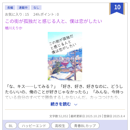
分を捨てたことがトラウマになっている 養父と正式に養子縁組を
10
長編
連載中
なし
結ぶまでは松雪姓だった ・行方をくらますために一時期留学して
お気に入り : 15
24h.ポイント : 0
いたのもあり、語学が堪能 二見 蒼 ・アルファ ・30歳 ・御曹司
この街が孤独だと感じる人と、僕は恋がしたい
（二見不動産） ・明るくて面倒見が良い ・一途 ・独占欲が強い
・中学3年生のときに不登校気味で1人でいる秀斗を気遣って接し
楢川えりか
ているうちに好きになっていく ・元々家業を継ぐために学んでい
たために優秀だったが、秀斗を迎え入れるために誰からも文句を
言われぬように会社を繁栄させようと邁進してる ・日向のことは
家族としての好意を持っており、光希のこともちゃんと愛してい
る ・運命の番（日向）に出会ったときは本能によって心が惹かれ
るのを感じたが、秀斗の姿がないのに気づくと同時に日向に向け
ていた熱はすぐさま消え去った 二見（筒井） 日向 ・オメガ ・
28歳 ・フリーランスのSE（今は育児休業中） ・人懐っこくて甘
え上手 ・猪突猛進なところがある ・感情豊かで少し気分の浮き沈
みが激しい ・高校一年生のときに困っている自分に声をかけてく
「な、キス……してみる？」 「好き、好き、好きなのに、どうし
れた秀斗に一目惚れし、絶対に秀斗と結婚すると決めていた ・秀
たらいいの、俺のことが好きじゃなかったら」 「みんな、今持っ
斗を迎え入れるために早めに子どもをつくろうと蒼と相談してい
ている自分のすべてで勝負するしかないんだ。カッコつけたり、
たため、会社には勤めずにフリーランスとして仕事をしている ・
自分じゃない人に憧れても仕方がない」 東京の高校を不登校にな
蒼のことは家族としての好意を持っており、光希のこともちゃん
続きを読む
り、熱海の叔父の元に越してきた澄人。 夜間高校に通い出した彼
と愛している ・運命の番（蒼）に出会ったときは本能によって心
は『この街が孤独だと感じる人と、僕は恋がしたい』という机の
が惹かれるのを感じたが、秀斗の姿がないのに気づいた瞬間に絶
文字数 52,052
最終更新日 2025.10.29
登録日 2025.8.4
落書きを見つけた。全日制の生徒の落書き。彼はその相手と机を
望をして一時期病んでた ※他サイトにも掲載しています ビーボ
使って文通を始める。 同じころ、彼は映画監督を志す夏海と出会
ーイ創作BL大賞３に応募していた作品です
BL
ハッピーエンド
高校生
青春BLカップ​