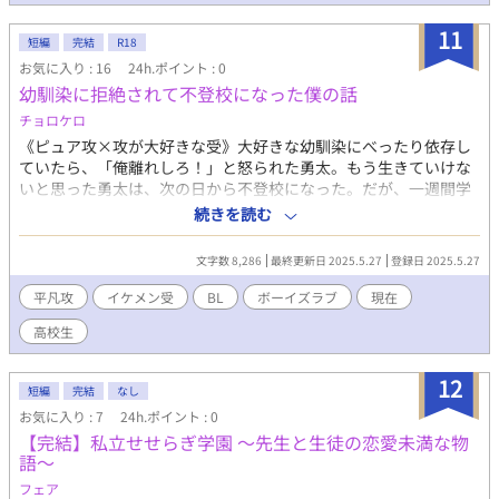
う。 文通の相手が夏海だと気づき、彼に惹かれていく澄人だが、
自分に自信がない彼は、実は文通で別人のふりをしていて―― ジ
11
ャズの響きに乗せて贈る、初夏の海辺の街で繰り広げられるピュ
短編
完結
R18
アな青春BL。 恋に翻弄されながら、恋に勇気づけられて、夢や家
お気に入り : 16
24h.ポイント : 0
族や孤独や現実と向き合って成長していく男子高校生たちのお話
幼馴染に拒絶されて不登校になった僕の話
です。 日暮澄人(ひぐらし すみと) 夜間高校に通う東京から来た
チョロケロ
真面目すぎるちょっと不良。2回目の高校2年生(17) × 望月夏
《ピュア攻×攻が大好きな受》大好きな幼馴染にべったり依存し
海(もちづき かい) 澄人の机を昼間に使っている、東京に憧れる
ていたら、「俺離れしろ！」と怒られた勇太。もう生きていけな
人懐こい影のある陽キャ(16)
いと思った勇太は、次の日から不登校になった。だが、一週間学
校を休んだころ、幼馴染が心配して様子を見に来てくれた。大喜
続きを読む
びした勇太は暴走し始めるのだった。 ノンケ攻が受に狙われるお
話です。受は攻のことを世界一カッコいいと思っているけど、実
文字数 8,286
最終更新日 2025.5.27
登録日 2025.5.27
は平凡顔です。受はとろけるようなイケメンだけど自覚なし。最
後までしていません。 宜しくお願いします
平凡攻
イケメン受
BL
ボーイズラブ
現在
高校生
12
短編
完結
なし
お気に入り : 7
24h.ポイント : 0
【完結】私立せせらぎ学園 〜先生と生徒の恋愛未満な物
語〜
フェア