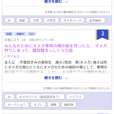
に入れず、女子からは異端として避けられ、孤独を経験してい
続きを読む
る。 加えてベータ男子からの性的からかいを受けて不登校も経
験した。そんな経緯から徹底してオメガ性を抑えベータとして生
文字数 22,498
最終更新日 2025.5.14
登録日 2025.5.8
きる『アルファ拒食症』の道を選んだ。 大学に入り壱兎は初め
てアルファと出会う。 そのアルファ男性が、壱兎とは違う学部
BL
溺愛
日常
大学生
オメガバース
全年齢BL
の相川弘夢＜あいかわ ひろむ＞だった。壱兎と弘夢はすぐに仲
良くなるが、弘夢のアルファフェロモンの影響で壱兎に発情期が
2
来てしまう。そこから壱兎のオメガ性との向き合い、弘夢との関
短編
連載中
R18
係への向き合いが始まるーー。 ☆BLです。全年齢対応作品です☆
お気に入り : 54
24h.ポイント : 49
みんなのためにオメガ専用の掲示板を作ったら、 オメガ
狩りにあって、雌奴隷まっしぐらの話
ハヤイもち
主人公 :不登校ぎみの高校生 海斗 (性別 男/オメガ) 海斗は同
じオメガの西川とともにオメガのための相談の場として、専用の
掲示板アプリを開発する。 しかし、ある時アプリの情報が流出し
てしまい、参加していたオメガたちが次々に失踪していく。 どう
続きを読む
やらオメガたちは組織的にさらわれているようだ。 通称”オメガ
狩り”の魔の手が海斗にも迫ってきて…。 オメガバースなのに、カ
文字数 9,568
最終更新日 2025.11.19
登録日 2022.3.26
ップリング要素は薄め。 モブ×が多くなります。 お気をつけくだ
さい。
BL
オメガバース（独自設定有り）
シリアス
オークション
モブレ
調教
雌奴隷