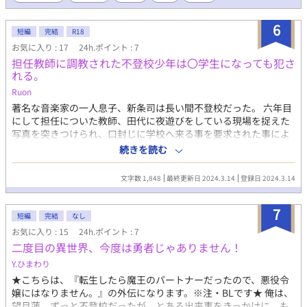
開中。
6
短編
完結
R18
お気に入り : 17
24h.ポイント : 7
担任教師に調教された不登校少年は〇学生になっても犯さ
れる。
Ruon
著名な音楽家の一人息子、新条司は長い間不登校だった。 六年目
にして担任についた教師、田代に夜遊びをしている現場を捉えた
写真を突きつけられ、口封じに学校へ来る事を要求された事によ
り、登校するようになった。 学校でも、外でも、休みの日でも担
続きを読む
任の田代に犯される毎日。ついにその関係も卒業式に近付き終わ
りを迎えた。 だが卒業後、○学生になった司は相変わらず不登校
文字数 1,848
最終更新日 2024.3.14
登録日 2024.3.14
になったがあの日々を身体は忘れきれず、七ヶ月目にして遂に登
校する。 冷め止まぬ熱に悩まされていると保健医として後を追っ
7
てやってきた田代に捕まり、保健室で犯される。 とっくにいやら
短編
完結
なし
しく堕ちているというのに生意気な口を効く少年を教師の大人の
お気に入り : 15
24h.ポイント : 7
一物で分からせる話。 ※本作品は同人誌『担任教師に調教された
二度目の異世界、今度は勇者じゃありません！
不登校少年は〇学生になっても犯される。』のサンプル部分で
す。
Y.ひまわり
★こちらは、『転生したら魔王のパートナーだったので、悪役令
嬢にはなりません。』の外伝になります。※注・BLです★ 俺は、
望月蓮。ずっと不登校だったが、とある出来事をきっかけに、も