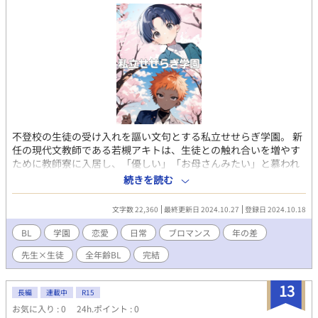
不登校の生徒の受け入れを謳い文句とする私立せせらぎ学園。 新
任の現代文教師である若槻アキトは、生徒との触れ合いを増やす
ために教師寮に入居し、「優しい」「お母さんみたい」と慕われ
る存在である。 彼が向き合うのは、声優志望で儚げな少年、天音
続きを読む
レイ。 また、授業中に大声を出したり教師の胸倉を掴んだりする
不良少年 の鳴海リュウ とも交流する。 この物語は、若槻アキト
文字数 22,360
最終更新日 2024.10.27
登録日 2024.10.18
が生徒たちの抱える深い問題や心の傷と真摯に向き合っていく姿
を描く。 昔作ったノベルゲームを原作に加筆訂正してみました。
BL
学園
恋愛
日常
ブロマンス
年の差
先生×生徒
全年齢BL
完結
13
長編
連載中
R15
お気に入り : 0
24h.ポイント : 0