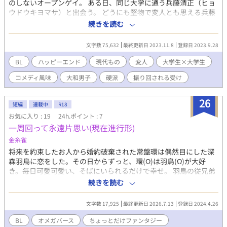
のしないオープンゲイ。 ある日、同じ大学に通う兵藤清正（ヒョ
外の視点での話になってます。
ウドウキヨマサ）と出会う。 どうにも堅物で変人とも思える兵藤
に、佐倉は好奇心からあるイタズラをしてしまい、そこから二人
続きを読む
の関係は大きく変わり始めた。
文字数 75,632
最終更新日 2023.11.8
登録日 2023.9.28
BL
ハッピーエンド
現代もの
変人
大学生×大学生
コメディ風味
大和男子
硬派
振り回される受け
26
短編
連載中
R18
お気に入り : 19
24h.ポイント : 7
一周回って永遠片思い(現在進行形)
金糸雀
将来を約束したお人から婚約破棄された常盤環は偶然目にした深
森羽鳥に恋をした。その日からずっと、環(Ω)は羽鳥(Ω)が大好
き。毎日可愛可愛い、そばにいられるだけで幸せ。 羽鳥の従兄弟
の藍君(α)に羽鳥の番の先輩(α)、環の仲良し変人にぃにに優しい海
続きを読む
先輩。 この恋は永遠に片思い。でも毎日幸せ。 短編「一周回って
永遠片思い」の連載版です。 短編の設定を使っていますが、後日
文字数 17,925
最終更新日 2026.7.13
登録日 2024.4.26
談的な連載版ではなく、短編の内容を膨らませたような連載版の
ため、短編を未読でも大丈夫かと思います(すぐに短編に追いつき
BL
オメガバース
ちょっとだけファンタジー