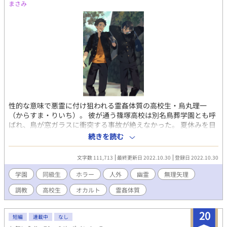
まさみ
性的な意味で悪霊に付け狙われる霊姦体質の高校生・烏丸理一
（からすま・りいち）。 彼が通う篠塚高校は別名鳥葬学園とも呼
ばれ、鳥が窓ガラスに衝突する事故が絶えなかった。 夏休みを目
前に控えたある日、悪霊に憑かれて自慰に耽っていた理一は学校
続きを読む
一の変人・茶倉練（ちゃくら・れん）に遭遇。彼に貸してもらっ
た数珠の力で悪霊の撃退に成功する。 ところが茶倉は拝み屋の孫
文字数 111,713
最終更新日 2022.10.30
登録日 2022.10.30
で、カラスの死骸を集めているらしい。 理一は数珠を返そうと茶
倉をストーキングするうちに、鳥葬学園に纏わる陰惨な真実を知
学園
同級生
ホラー
人外
幽霊
無理矢理
ることになり……。 拝み屋の孫な関西弁守銭奴×ヘタレ流され受
調教
高校生
オカルト
霊姦体質
け淫乱高校生 鬼畜・調教・無理矢理・SМ・強姦・ホラー・オカル
ト・伝奇 「霊姦体質」の二人の過去編ですがこれだけでも読めま
す。 表紙：麩湯（@chestnut_sigure）様
20
短編
連載中
なし