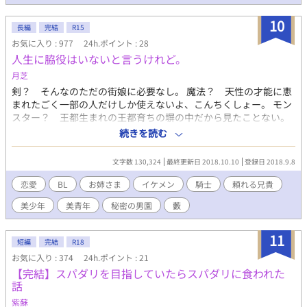
10
長編
完結
R15
お気に入り : 977
24h.ポイント : 28
人生に脇役はいないと言うけれど。
月芝
剣？ そんなのただの街娘に必要なし。 魔法？ 天性の才能に恵
まれたごく一部の人だけしか使えないよ、こんちくしょー。 モン
スター？ 王都生まれの王都育ちの塀の中だから見たことない。
冒険者？ あんなの気力体力精神力がズバ抜けた奇人変人マゾ超
続きを読む
人のやる職業だ！ 女神さま？ 愛さえあれば同性異性なんでもご
ざれ。おかげで世界に愛はいっぱいさ。 なのにこれっぽっちも回
文字数 130,324
最終更新日 2018.10.10
登録日 2018.9.8
ってこないとは、これいかに？ 剣と魔法のファンタジーなのに、
それらに縁遠い宿屋の小娘が、姉が結婚したので 実家を半ば強制
恋愛
BL
お姉さま
イケメン
騎士
頼れる兄貴
的に放出され、住み込みにて王城勤めになっちゃった。 でも煌び
美少年
美青年
秘密の男園
藪
やかなイメージとは裏腹に色々あるある城の中。 わりとブラック
な職場、わりと過激な上司、わりとしたたかな同僚らに囲まれ
て、 モミモミ揉まれまくって、さあ、たいへん！ やたらとイケメ
11
短編
完結
R18
ン揃いの騎士たち相手の食堂でお仕事に精を出していると、聞え
お気に入り : 374
24h.ポイント : 21
てくるのは あんなことやこんなこと……、おかげで微妙に仕事に
【完結】スパダリを目指していたらスパダリに食われた
集中できやしねえ。 ここにはヒロインもヒーローもいやしない。
話
それでもどっこい生きている。 噂話にまみれつつ毎日をエンジョ
イする女の子の伝聞恋愛ファンタジー。
紫蘇