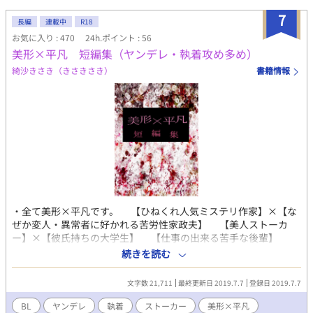
かったりとBLには重い話が多いなと思ったので、ライトなBLを自
7
家供給しようと突発的に書いたお話です。行き当たりばったりの
長編
連載中
R18
展開が作者にもわからないお話ですが、よろしくお願いします。
お気に入り : 470
24h.ポイント : 56
2020/09/05 内容紹介及びタグを一部修正しました。
美形×平凡 短編集（ヤンデレ・執着攻め多め）
綺沙きさき（きさきさき）
書籍情報
・全て美形×平凡です。 【ひねくれ人気ミステリ作家】×【な
ぜか変人・異常者に好かれる苦労性家政夫】 【美人ストーカ
ー】×【彼氏持ちの大学生】 【仕事の出来る苦手な後輩】
×【冴えないサラリーマン】 【無自覚ストーカーなコンビニ店
続きを読む
員】×【サラリーマン】 etc... ・R18となっていますが、今の
ところ性描写はありませんが、今後R18小説が入るかもしれない
文字数 21,711
最終更新日 2019.7.7
登録日 2019.7.7
ので、R18にしています。 ＊素敵な表紙はヨシュケイ様
（https://www.pixiv.net/member.php?id=2532816）よりお借り
BL
ヤンデレ
執着
ストーカー
美形×平凡