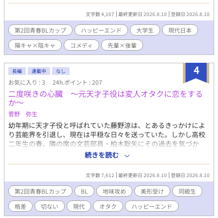
い——。 だがしかし！ 彼が全力で逃げていた理由は、まさかのガ
チかくれんぼ(隠れ鬼)だった……！？ そうしてイケメン破天荒先
文字数 4,167
最終更新日 2026.8.10
登録日 2026.8.10
輩に捕まり、連行された「潜伏研究会」の部室。 そこにいたの
は、無駄にハイペックな変人や個性が爆発した部員たちばかりで
第2回青春BLカップ
ハッピーエンド
大学生
現代日本
——！？ 「イケメンの無駄遣いにも程があるだろ！！！」 破天荒
陽キャ×陰キャ
コメディ
先輩×後輩
陽キャイケメン攻め(先輩)×陰キャ童顔受け(後輩) ほぼコメディ
で、たまにシリアスが挟まる感じです！ 毎日投稿頑張ります！ コ
メント頂けると、とっても嬉しいです！♡
4
長編
連載中
なし
お気に入り : 3
24h.ポイント : 207
二度咲きの心臓 ～元天才子役は変人オタクに恋をする
か～
菅野 弥生
幼年期に天才子役と呼ばれていた藤野涼は、とあるきっかけによ
り芸能界を引退し、現在は平穏な日々を送っていた。しかし高校
二年生の春、隣の席の文芸部員・柏木聡矢にその過去を気づか
れ、さらには出演作品のファンだったと告げられる。深く関わり
続きを読む
たくないという涼の思いとは裏腹に、次第に距離を縮めていく二
人。そんな折、クラスメイトから文化祭の出し物の演劇で主役を
文字数 7,612
最終更新日 2026.8.10
登録日 2026.8.10
やってほしいと打診され、涼は考えた末にある条件を出すことに
するが――。元天才は過去のトラウマを乗り越え、もう一度咲く
第2回青春BLカップ
BL
地味攻め
美形受け
同級生
ことができるのか。 脚本家志望の変わり者×美形な元天才子役の
格差
切ない
現代
オタク
ハッピーエンド
はじめての恋。 【登場人物】 藤野 涼（ふじの りょう） 高校
二年生。中学一年生まで子役として活動しており、当時は天才と