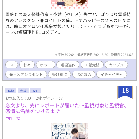
霊感０の変人怪談作家・夜城（やしろ）先生と、ばりばり霊感持
ちのアシスタント兼コイビトの俺。 Hでハッピーな２人の日々に
は、時にオソロシイ現象が起きたりして……？ ラブ＆ホラーがテ
ーマの短編連作BLコメディ。
文字数 59,264
最終更新日 2021.6.20
登録日 2021.6.3
BL
甘々
ホラー
短編連作
１話完結
カップル
先生×アシスタント
受け視点
ほのぼの
イチャイチャ
18
長編
完結
なし
お気に入り : 30
24h.ポイント : 7
恋文より、先にレポートが届いた～監視対象と監視官、
感情に名前をつけるまで
中岡 始