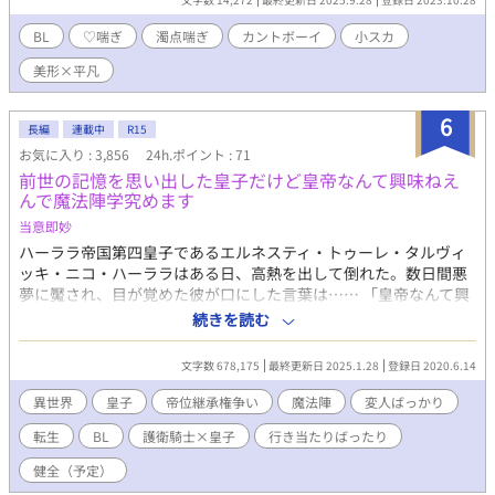
BL
♡喘ぎ
濁点喘ぎ
カントボーイ
小スカ
美形×平凡
6
長編
連載中
R15
お気に入り : 3,856
24h.ポイント : 71
前世の記憶を思い出した皇子だけど皇帝なんて興味ねえ
んで魔法陣学究めます
当意即妙
ハーララ帝国第四皇子であるエルネスティ・トゥーレ・タルヴィ
ッキ・ニコ・ハーララはある日、高熱を出して倒れた。数日間悪
夢に魘され、目が覚めた彼が口にした言葉は…… 「皇帝なんて興
味ねえ！俺は魔法陣究める！」 天使のような容姿に有るまじき口
続きを読む
調で、これまでの人生を全否定するものだった。 ＊ * ＊ * ＊ * ＊
* ＊ 母親である第二皇妃の傀儡だった皇子が前世を思い出して、
文字数 678,175
最終更新日 2025.1.28
登録日 2020.6.14
我が道を行くようになるお話。主人公は研究者気質の変人皇子
で、お相手は真面目な専属護衛騎士です。 ○注意◯ ・基本コメデ
異世界
皇子
帝位継承権争い
魔法陣
変人ばっかり
ィ時折シリアス。 ・健全なBL（予定）なので、R-15は保険。 ・
転生
BL
護衛騎士×皇子
行き当たりばったり
最初は恋愛要素が少なめ。 ・主人公を筆頭に登場人物が変人ばっ
かり。 ・本来の役割を見失ったルビ。 ・おおまかな話の構成はし
健全（予定）
ているが、基本的に行き当たりばったり。 エロエロだったり切な