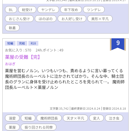
友、変人コック、オタク王子、溺愛兄など ※本編では性描写はあ
りません。 （総受けのため、番外編のパラレル設定で性描写あり
BL
総受け
ヤンデレ
年下攻め
ツンデレ
の小話をのせる予定です）
おじさん受け
ほのぼの
お人好し受け
美形×平凡
執着
9
短編
完結
R18
お気に入り : 570
24h.ポイント : 49
薬屋の受難【完】
おはぎ
薬屋を営むノルン。いつもいつも、責めるように言い募ってくる
魔術師団長のルーベルトに泣かされてばかり。そんな中、騎士団
長のグランに身体を受け止められたところを見られて…。 魔術師
団長ルーベルト×薬屋ノルン
文字数 35,742
最終更新日 2024.8.24
登録日 2024.8.18
溺愛
短編
魔術師団長
天才×平凡
変人
泣き虫
薬屋
振り回される同僚