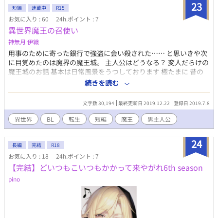
だ名はテンション眼鏡（本編ほぼ外してます）/マイペース 攻めと
23
短編
連載中
R15
結ばれる迄の数年間を書ききれたら良いなと思ってます。 PS、亀
お気に入り : 60
24h.ポイント : 7
更新ですが書きたいものを書きたいだけ進めていくスタイルで
異世界魔王の召使い
す。他作品に手を伸ばしている場合もあるのでご了承くださいま
しm
神無月 伊織
用事のために寄った銀行で強盗に会い殺された…… と思いきや次
に目覚めたのは魔界の魔王城。 主人公はどうなる？ 変人だらけの
魔王城のお話 基本は日常風景をうつしております 極たまに 昔の
出来事、真実、心の闇……等を えっちいのはご想像におまかせで(
続きを読む
⁎ᵕᴗᵕ⁎ )♡♡ って言いたいけど作者がもろ(？)に近況で言ってるか
らまあ任せます(おい)
文字数 30,194
最終更新日 2019.12.22
登録日 2019.7.8
異世界
BL
転生
短編
魔王
男主人公
24
長編
完結
R18
お気に入り : 18
24h.ポイント : 7
【完結】どいつもこいつもかかって来やがれ6th season
pino