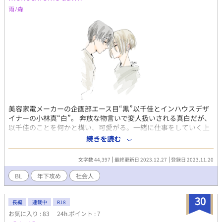
雨ﾉ森
美容家電メーカーの企画部エース目“黒”以千佳とインハウスデザ
イナーの小林真“白”。 奔放な物言いで変人扱いされる真白だが、
以千佳のことを何かと構い、可愛がる。一緒に仕事をしていく上
で真白の繊細な部分に惹かれていく。その頃以千佳は恋人アユム
続きを読む
と長い倦怠期の末、別れ話が持ち上がる。
文字数 44,397
最終更新日 2023.12.27
登録日 2023.11.20
BL
年下攻め
社会人
30
長編
連載中
R18
お気に入り : 83
24h.ポイント : 7