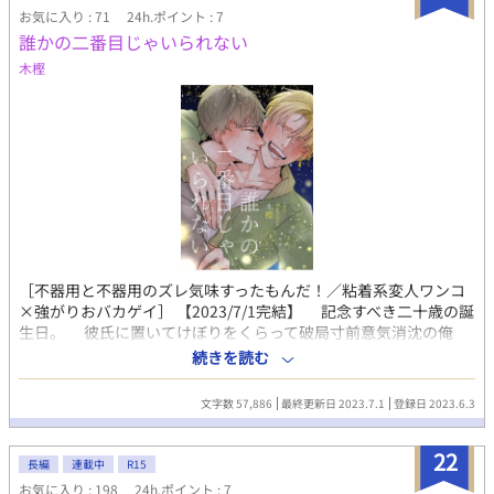
さて、アルファポリス様の無料小説アプリに於いてこのボーイズ
お気に入り : 71
24h.ポイント : 7
ラブつまりBLの作品が大変人気があることを知ったのです。 そ
誰かの二番目じゃいられない
こで今回、BL作品を執筆することにしたのです。 実は私の友人
木樫
もBLなのです。 歳の差など関係なく、楽しむ彼らに私は心を惹
かれたのでした。 世間からは変な目で見られたりするかもわか
りませんが、数年前から同性婚などが論議され、非常に世間的に
も認知され、当たり前の世界になったのではないでしょうか。
そんな世界に私はエールを送りたいのです。 それでは、私のBL
シリーズ『BL男達の性事情』をどうぞ、最後までお楽しみ下さ
い。 皆様の何かのお役に立てれば幸いです。
［不器用と不器用のズレ気味すったもんだ！／粘着系変人ワンコ
×強がりおバカゲイ］ 【2023/7/1完結】 記念すべき二十歳の誕
生日。 彼氏に置いてけぼりをくらって破局寸前意気消沈の俺
に、真顔で「好きです。付き合ってください」とか言う、変な男
続きを読む
に絡まれました。 しかもこいつ──全然諦めません！ ▼あらす
じ 生まれてこの方〝他に好きな人ができた〟という理由で毎度
文字数 57,886
最終更新日 2023.7.1
登録日 2023.6.3
フラれるゲイの大学生──夢目乃 朝五。 自分の誕生日デート中
もよそ見に夢中な彼氏に置き去りにされ、破局の危機に不貞腐れ
22
ていた朝五の前に現れたのは、謎の変人おとぼけ男──夜鳥 成
長編
連載中
R15
太。 「俺を朝五の恋人にしてほしいんだ」 「いや、無理。カレシ
お気に入り : 198
24h.ポイント : 7