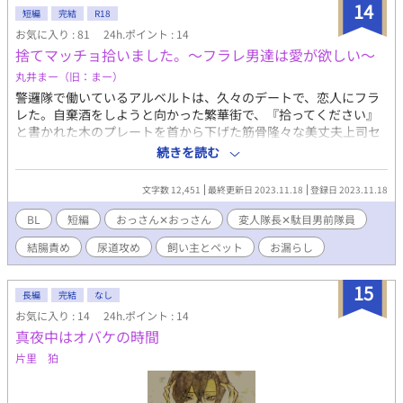
14
短編
完結
R18
お気に入り : 81
24h.ポイント : 14
捨てマッチョ拾いました。〜フラレ男達は愛が欲しい〜
丸井まー（旧：まー）
警邏隊で働いているアルベルトは、久々のデートで、恋人にフラ
レた。自棄酒をしようと向かった繁華街で、『拾ってください』
と書かれた木のプレートを首から下げた筋骨隆々な美丈夫上司セ
レドニオと遭遇してしまう。セレドニオに飼い主認定されてしま
続きを読む
ったアルベルトの受難の日々が始まる。 変人美形おっさん✕駄目
男前おっさん。 ※ムーンライトノベルズさんでも公開しておりま
文字数 12,451
最終更新日 2023.11.18
登録日 2023.11.18
す。
BL
短編
おっさん✕おっさん
変人隊長✕駄目男前隊員
結腸責め
尿道攻め
飼い主とペット
お漏らし
15
長編
完結
なし
お気に入り : 14
24h.ポイント : 14
真夜中はオバケの時間
片里 狛