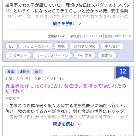
給湯室で女の子が話していた。 理想の彼氏はスパダリよ！ スパダ
リ、というやつになったらモテるらしいと分かった俺、安田陽向
（ヒナタ）は、スパダリになるべく会社でも有名なスパダリ…長
船政景（マサカゲ）課長に弟子入りするのであった。 受:安田陽向
続きを読む
天性の人たらしで、誰からも好かれる人間。 社会人になってから
は友人と遊ぶことも減り、独り身の寂しさを噛み締めている。 社
文字数 47,413
最終更新日 2023.12.24
登録日 2023.10.15
内システム開発課という変人どもの集まりの中で唯一まともに一
般人と会話できる貴重な存在。 ただ、孤独を脱したいからスパダ
BL
ハッピーエンド
短編
スパダリ攻め
平凡受け
リになろうという思考はやはり変人のそれである。 攻:長船政景
コメディー
リーマン✕リーマン
やや変態
濃密BL
35歳、大人の雰囲気を漂わせる男前。 いわゆるスパダリ、中身は
拗らせ変態。 妹の美咲がモデルをしており、交友関係にキラキラ
したものが垣間見える。 サブキャラ 長船美咲:27歳、長船政景の
12
長編
連載中
R18
年の離れた妹。 抜群のスタイルを生かし、ランウェイで長らく活
お気に入り : 52
24h.ポイント : 14
躍しているモデル。 兄の恋を応援するつもりがまさかこんなこと
異世界転移したら死にかけ魔法使いを拾って懐かれたの
になるとは。 高田寿也:28歳、美咲の彼氏。 そろそろ美咲と結婚
だけれど？！
したいなと思っているが、義理の兄がコレになるのかと思うと悩
ましい。 義理の兄の恋愛事情に巻き込まれ、事件にだけはならな
椎葉たき
いでくれと祈る日々が始まる…。
生まれつき体が弱く度々入院する弟を見舞いに病院へ行くと、
落とし物のぬいぐるみを託されて、剣と魔法の世界にトリップ。
異世界で死にかけの金髪の魔法使いで研究者の美青年――カデ
ルと出会い、共同生活をすることに。 キラキラした明るい森の
続きを読む
妖精のような金髪美人で、距離感の近い天然あざといのに無自
覚。色恋沙汰に疎く、天才で変人な魔法使いとの生活は振り回さ