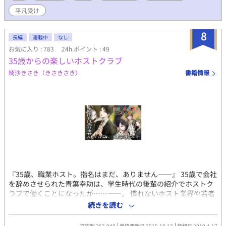
しました。
平凡受け
8
長編
連載中
なし
お気に入り : 783
24h.ポイント : 49
35歳からの楽しいホストクラブ
綺沙きさき（きさきさき）
書籍情報
『35歳、職業ホスト。指名はまだ、ありません――』 35歳で会社
を辞めさせられた青葉幸助は、学生時代の後輩の紹介でホストク
ラブで働くことになったが……――。 慣れないホスト業界や若者
たちに戸惑いつつも、35歳のおじさんが新米ホストとして奮闘す
続きを読む
る物語。 ・売れっ子ホスト（22）×リストラされた元リーマン
（35） ・のんびり平凡総受け ・攻めは俺様ホストやエリート親
文字数 263,940
最終更新日 2019.10.13
登録日 2019.4.17