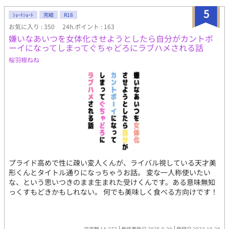
呼ばれていた。幼年期から特殊な環境にいたにも関わらず至って
5
ｼｮｰﾄｼｮｰﾄ
完結
R18
常識人。気が強い。妹が一人いる。 柏木 聡矢（かしわぎ そう
お気に入り : 350
24h.ポイント : 163
や） 高校二年生。日本の映像作品が好きなオタクで、将来の夢は
嫌いなあいつを女体化させようとしたら自分がカントボ
脚本家。シングルマザー家庭で母親は工場勤務。 結城 新（ゆう
ーイになってしまってぐちゃどろにラブハメされる話
き あらた） 高校二年生。とてもアホ。
桜羽根ねね
プライド高めで性に疎い変人くんが、ライバル視している天才美
形くんとタイトル通りになっちゃうお話。 変な一人称使いたい
な、という思いつきのまま生まれた受けくんです。ある意味無知
っくすもどきかもしれない。 何でも美味しく食べる方向けです！
文字数 14,272
最終更新日 2025.9.28
登録日 2023.10.28