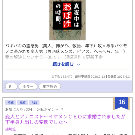
バキバキの霊感男（美人、怖がり、敬語、年下）攻×あるバケモ
ノに憑かれた変人男（お洒落メンズ、ピアス、へらへら、年上）
受の解決しないホラーBLです。短編連作で更新予定。
2026.10.4 J庭で同人誌に纏める予定です。 【あらすじ】 來摩宵
続きを読む
央（くるまよなか）は強すぎる霊感故に、真っ当な生活が送れな
い。そんな彼が添い寝リフレのキャストとして派遣されたのは、
文字数 152,470
最終更新日 2026.7.12
登録日 2026.6.3
とある寂れたラブホテルの一室だった。 宵央を指名した怪しい男
に、うっかりヒトメボレをしてしまう宵央だったが、その晩予想
BL
ホラー
年下攻め
外の恐怖体験に巻き込まれる。 【攻】來摩宵央（23）不器用美
人。長身。一途すぎて時々ぶっとんだ選択をしがち。霊感バリバ
16
リ。故あって添い寝リフレ勤務。 【受】千同浬（27）感情激軽へ
短編
完結
R18
らへらおにーさん。故あって心スポ肝試しの常連。自認人外。 ※
お気に入り : 224
24h.ポイント : 7
心霊現象については基本解決しません。因果がわかってスッキリ
変人とアナニスト～イケメンＣＥＯに求婚されましたが
したり、綺麗にお祓いしてさっぱりしたりしないので、その辺投
下半身丸出しの変態でした～
げっぱなしホラーはちょっと無理だな！ って方はお気を付けく
篠崎笙
ださい。基本は『あれはなんだったの？』の連続です。