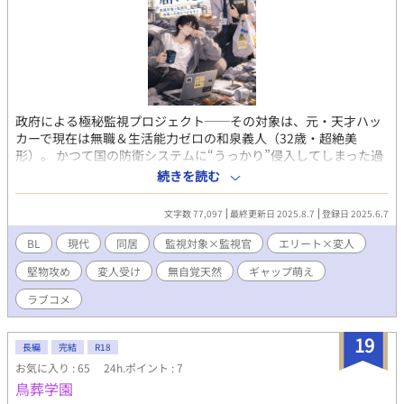
政府による極秘監視プロジェクト──その対象は、元・天才ハッ
カーで現在は無職＆生活能力ゼロの和泉義人（32歳・超絶美
形）。 かつて国の防衛システムに“うっかり”侵入してしまった過
去を持つ彼は、現在、監視付きの同居生活を送ることに。 監視官
続きを読む
として派遣されたのは、真面目で融通のきかないエリート捜査
官・大宮陸斗（28歳）。 だが任務初日から、冷蔵庫にタマゴはな
文字数 77,097
最終更新日 2025.8.7
登録日 2025.6.7
い、洗濯は丸一週間回されない、寝ながらコードを落書き…と、
和泉のダメ人間っぷりが炸裂。 「この部屋の秩序、いつ崩壊した
BL
現代
同居
監視対象×監視官
エリート×変人
んですか」 「うまく立ち上げられんかっただけや、たぶん」 生活
堅物攻め
変人受け
無自覚天然
ギャップ萌え
を“管理”するはずが、いつの間にか“世話”してるし… しかもレポ
ートは、だんだん恋文っぽくなっていくし…？ 冷静な大宮の表情
ラブコメ
が、気づけば少しずつ揺らぎはじめる。 そして和泉もまた、自分
のために用意された朝ごはんや、一緒に過ごすことが当たり前に
19
なった日常…心の中のコードが、少しずつ書き換えられていく。
長編
完結
R18
──これは「監視」から始まった、ふたりの“生活の記録”。 堅物
お気に入り : 65
24h.ポイント : 7
世話焼き×ツンデレ変人、心がじわじわ溶けていく、静かで可笑
鳥葬学園
しな同居BL。