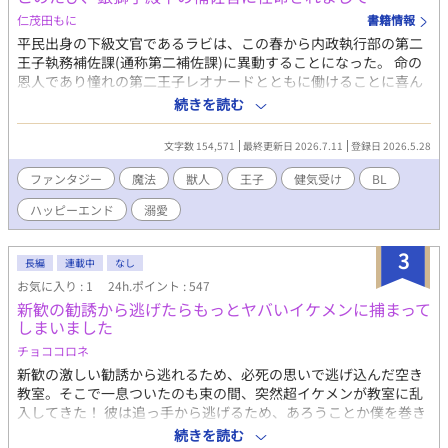
仁茂田もに
書籍情報
平民出身の下級文官であるラビは、この春から内政執行部の第二
王子執務補佐課(通称第二補佐課)に異動することになった。 命の
恩人であり憧れの第二王子レオナードとともに働けることに喜ん
でいたラビだったが、異動初日第二補佐課に行くと何故か誰もい
続きを読む
なかった。 そこで迎えに来た上司コリンに突然「もふもふした動
物は平気だろうか」と訊ねられる。 案内されたレオナードの執務
文字数 154,571
最終更新日 2026.7.11
登録日 2026.5.28
室で出会ったのは、魔女の呪いで恐ろしい獅子の魔物に姿を変え
られたレオナードだった。 ラビは獅子となったレオナードととも
ファンタジー
魔法
獣人
王子
健気受け
BL
に働くことになるが、人手不足のせいで侍従まで兼任することに
ハッピーエンド
溺愛
なり――。 魔女の呪いで獅子になってしまった変人王子×王子に
命を救われ、恩返しがしたい健気な平民補佐官 健気で頑張り屋さ
んなラビと変人と噂されているけど溺愛系のレオナードが少しず
3
長編
連載中
なし
つ距離を縮めつつ、お互いのために呪いを解こうと頑張る話で
お気に入り : 1
24h.ポイント : 547
す。
新歓の勧誘から逃げたらもっとヤバいイケメンに捕まって
しまいました
チョココロネ
新歓の激しい勧誘から逃れるため、必死の思いで逃げ込んだ空き
教室。そこで一息ついたのも束の間、突然超イケメンが教室に乱
入してきた！ 彼は追っ手から逃げるため、あろうことか僕を巻き
込んで教卓の下へと潜り込む。 狭い暗闇の中で重なる体温と息遣
続きを読む