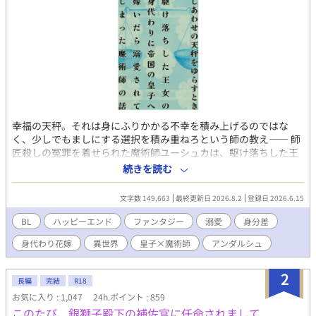
幸福の天秤。それは身にふりかかる不幸を積み上げるのではな
く、少しでもましにする選択を積み重ねろという師の教え―― 師
匠殺しの冤罪を着せられた魔術師ユーシュカは、駆け落ちした王
女の身代わりとして隣国へ送られる。国境で事故死した「ふり」
続きを読む
をするはずが、花婿である冷酷皇子アルフレイムに救われ、同時
に身代わりだと見抜かれてしまう。隷属の輪を嵌められてアルフ
文字数 149,663
最終更新日 2026.8.2
登録日 2026.6.15
レイムの夜の相手をすることになったユーシュカだったが、「つ
ねに幸福の天秤を心に置け」という師匠の教えに従って日々を過
BL
ハッピーエンド
ファンタジー
溺愛
身分差
ごし、少しずつ要塞の兵士たちに認められていく。そして「冷酷
身代わり花嫁
異世界
皇子×魔術師
アンダルシュ
皇子」アルフレイムと心を通わせるようになっていくが…… 身代
わりから始まる執着溺愛。人間不信の冷酷皇子×冤罪の魔術師、
ハッピーエンド 状況はシリアスですが主人公が変人なのでわりと
2
長編
完結
R18
明るめ（？）に進行します。 本編は完結しました。時々番外編を
お気に入り : 1,047
24h.ポイント : 859
更新します。
このたび、銀獅子殿下の補佐官に任命されまして