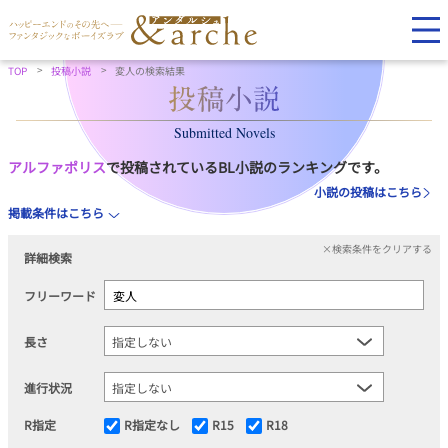
TOP
投稿小説
変人の検索結果
Submitted Novels
アルファポリス
で投稿されているBL小説のランキングです。
小説の投稿はこちら
掲載条件はこちら
×検索条件をクリアする
詳細検索
フリーワード
長さ
進行状況
R指定
R指定なし
R15
R18