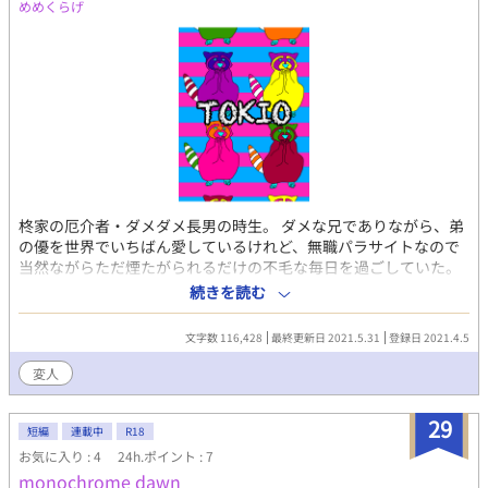
めめくらげ
柊家の厄介者・ダメダメ長男の時生。 ダメな兄でありながら、弟
の優を世界でいちばん愛しているけれど、無職パラサイトなので
当然ながらただ煙たがられるだけの不毛な毎日を過ごしていた。
しかし優の計らいにより運良く家事代行の仕事にありつき、不本
続きを読む
意ながらも自立のために依頼主・灰枝家のお手伝いさんとなる。
しかし灰枝は時生に対してある気持ちを秘めており…。
文字数 116,428
最終更新日 2021.5.31
登録日 2021.4.5
変人
29
短編
連載中
R18
お気に入り : 4
24h.ポイント : 7
monochrome dawn