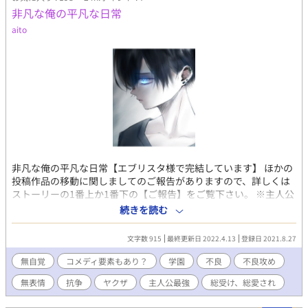
いるから」 「それじゃあ、カレシと別れたら俺と付き合おう。約
非凡な俺の平凡な日常
束だよ、朝五」 彼氏と破局直後のアホな俺に「別れたら自動的
に自分と付き合ってるよね」とか真顔で言う変人のほほん男がや
aito
ってきた。 ▼略称「かの番」 友人と頭を捻って考えました。割
とお気に入りでございますぞ（ﾆﾏｯ）
非凡な俺の平凡な日常【エブリスタ様で完結しています】 ほかの
投稿作品の移動に関しましてのご報告がありますので、詳しくは
ストーリーの1番上か1番下の【ご報告】をご覧下さい。 ※主人公
が何処と無く変人かつ鈍感でお送りしますので友情要素強めで
続きを読む
す。 偏差値最低不良校に通う主人公、紗枝野 恋（サエノ レン）。
上まで留めた学ランに眼鏡、更に黒く長い前髪。平凡で地味な見
文字数 915
最終更新日 2022.4.13
登録日 2021.8.27
た目だが持ち前のフレンドリーさで、不良とそれなりに仲良く過
していたレンの生活は眼鏡を紛失したことでガラリと変わり……
無自覚
コメディ要素もあり？
学園
不良
不良攻め
総愛され/チャラわんこ×穏やか無表情/無表情と笑顔の二択/のら
無表情
抗争
ヤクザ
主人公最強
総受け、総愛され
りくらりの変人/美形/喧嘩強い/ギャップの暴力/無自覚/能天気…
に見せかけた自由人/喧嘩だこ/靱やか筋肉/真面目詐欺/入学時のあ