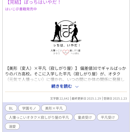
【完結】ぼっちはいやだ！
はいじ＠書籍発売中
【美形（変人）×平凡（寂しがり屋）】 偏差値30でギャルばっか
りのバカ高校。そこに入学した平凡（寂しがり屋）が、オタク
（元気で人懐っこい）に懐かれ、いつの間にか体の関係に発展し
ちゃう話。 人懐っこいオタク（攻め）は、最初冴えない感じです
続きを読む
が、のちにクラスメイトのギャル達によって劇的ビフォーアフタ
ー気味に大変身します。 それを見て焦る平凡……ですが、総じて
文字数 22,642
最終更新日 2025.1.29
登録日 2025.1.23
二人が仲良しな感じ。 ※ギャルの女の子も出てきます。 −−−−−−−
1日で短編を1作品書き上げよう企画の作品です……と、なんかの
BL
学園モノ
美形×平凡
公式企画みたい言うてますが、私個人のボッチ企画遊びです。
人懐っこいオタク×寂しがり屋の平凡
童貞受け
平凡受け
溺愛