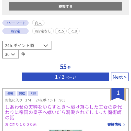
フリーワード
変人
R指定
R指定なし
R15
R18
件
55
件
1
/ 2
Next
ページ
1
長編
完結
R18
お気に入り : 374
24h.ポイント : 903
しあわせの天秤をゆらすとき～駆け落ちした王女の身代
わりに帝国の皇子へ嫁いだら溺愛されてしまった魔術師
の話
おにぎり１０００米
書籍情報