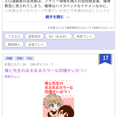
エロ漫画家の吉見郁は、アナニー現場を隣人の会社経営者、篠塚
賢吾に見られてしまう。篠塚はハイスペックなイケメンなのに、
上半身はきっちりスーツを着ているのに下半身は丸出しというと
んでもない変人で、何故か篠塚からえっちな指南を受けることに
続きを読む
なるが……。
文字数 30,718
最終更新日 2022.7.9
登録日 2022.7.9
アホエロ
変態攻め
SM（ぬるめ）
拘束プレイ
異物挿入
女装プレイ
17
短編
完結
R18
お気に入り : 26
24h.ポイント : 7
俺と先生のあまあまホラーな同棲せいかつ！
狗嵜ネムリ