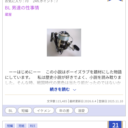
お気に入り : 70
24h.ポイント : 7
BL 男達の性事情
蔵屋
ーーはじめにーー この小説はボーイズラブを題材にした物語
にしています。 私は歴史小説が好きでよく、小説を読み耽りま
した。そんな時、戦国時代の男色は当たり前だったのではないか
と、思ったのです。信長や謙信、信玄や景勝等々。 私の学生時
続きを読む
代は大衆娯楽がまだ、ポルノ映画館だったころです。 私は性に
好奇心があり、よくポルノ映画館に行き、ポルノ映画を鑑賞しま
文字数 115,485
最終更新日 2026.6.4
登録日 2025.11.10
した。 私は最初、男性と女性の性行為だけだと、思っていたの
ですが同性による性行為があることを知ったのでした。 高校生
BL
短編
イケメン
年の差
溺愛
の時、暗いポルノ映画館の中で、私の前列の席に座っていた男性
二人が唇を重ねていたからです。 当時私は高校1年。とても衝
21
撃的でした。 今でもその光景が目に焼き付いているのです。
短編
完結
R15