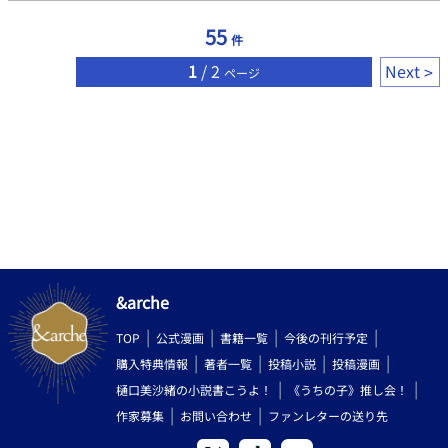
55
件
1
/ 2
Next
ページ
&arche
TOP
公式漫画
書籍一覧
今後の刊行予定
購入特典情報
著者一覧
投稿小説
投稿漫画
樋口美沙緒の小説書こうよ！
《うちの子》推し会！
作家募集
お問い合わせ
ファンレターの送り先