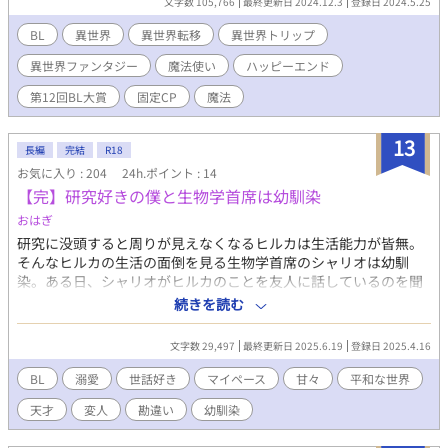
文字数 105,766
最終更新日 2024.12.3
登録日 2024.5.25
れっぱなし。 初対面から距離感がおかしいことを除けば、容姿
の美しさも然ることながら中身も聖人君子のようで。カデルはい
BL
異世界
異世界転移
異世界トリップ
つも町の人に無償で治療や手伝いを快く引き受ける人気者だ。 カ
異世界ファンタジー
魔法使い
ハッピーエンド
デルの小屋の前に置いてあった差し入れの食事に呪いがかけられ
ていて。後日、呪いを掛けた本人が乗り込んできて、王都へ行け
第12回BL大賞
固定CP
魔法
ば死ぬことになると警告してくる。 カデルは仕事をしに一時、
王都へ行く。 愛久は無事、元の世界に戻れるのか―― シリアス
13
とラブコメと、魔法のファンタジー。
長編
完結
R18
――――――――――――――― 【キャラクター紹介】 メインカ
お気に入り : 204
24h.ポイント : 14
プ(固定)： 【カデル】二四歳。身長183センチ。 エルフの孫。 見
【完】研究好きの僕と生物学首席は幼馴染
た目は金色サラッサラな毛並みの高貴なアフガンハウンド、中身
おはぎ
は人間大好きゴールデンレトリーバー、人が好き過ぎて押し倒
す、人懐っこ過ぎて距離感のわからない大型犬タイプの美人魔法
研究に没頭すると周りが見えなくなるヒルカは生活能力が皆無。
使い年上攻め。 ✕ 【愛久(アイク)】二十歳。身長194セン
そんなヒルカの生活の面倒を見る生物学首席のシャリオは幼馴
チ。日本人。 体格は大きいけれど気が優しい、森のくまさんタイ
染。ある日、シャリオがヒルカのことを友人に話しているのを聞
プの筋肉年下受け。 その他： 【ジャック】四三歳、男。身長177
いてしまい…。 マイペースでシャリオに甘え倒すヒルカと、そん
続きを読む
センチ。 カデルが魔法薬を卸している薬屋の店主。独身。眼鏡を
なヒルカに呆れつつも面倒を見るシャリオのお話。
かけた強面。 【ルエヴェ】二四歳、男。身長、172センチ。 カデ
文字数 29,497
最終更新日 2025.6.19
登録日 2025.4.16
ルの学友(？)。猫の獣人。 ―――――――――――――――
―――――― 無断転載禁止、二次利用禁止、AI学習禁止 リンク貼
BL
溺愛
世話好き
マイペース
甘々
平和な世界
っての紹介や感想はOK
天才
変人
勘違い
幼馴染