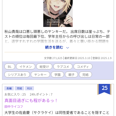
秋山貴哉は口悪し頭悪しのヤンキーだ。 出席日数は崖っぷち、テ
ストの順位は毎回最下位、学年主任からの呼び出しは日常の一部
と、退学すれすれの学園生活を送るが、着々と襲い掛かる問題を
乗り越えて行きとうとう冬休みに突入！が、ここでも貴哉にとっ
続きを読む
て更なる難題が待ち受けていた。「お前最近周りから評価されて
るようだか調子に乗り過ぎだ」まさかの親睦を深めたと思ってい
文字数 271,625
最終更新日 2025.3.10
登録日 2025.1.9
た担任からの言葉に貴哉はどう出るのか！？ そしておかしな関係
になってしまった元恋人達、伊織と空とは相変わらずな関係を続
BL
イケメン
総受け
ラブコメ
コメディ
けているが、貴哉の事を好きなのは二人だけじゃなかった。迫り
シリアスあり
ヤンキー
学園
親子
完結
来るクリスマスに貴哉争奪戦が今始まる！ 果たして貴哉は誰とク
リスマスを過ごし、誰と年を越すのか？ そもそも貴哉に冬休みは
訪れるのか？ 6th seasonスタートです！ 基本コメディ多めです
25
長編
完結
R18
が、性的描写も有ります。 ＢＬです。 今回の表紙は奇人変人男、
お気に入り : 25
24h.ポイント : 7
桃山湊（5thのその後の後の姿）です。 こちらは6th seasonとな
真面目過ぎにも程があるっ！
っております。 前作の続きとなっておりますので、より楽しみた
い方は、完結している『どいつもこいつもかかって来やがれ』か
田中ライコフ
ら『どいつもこいつもかかって来やがれ5thのその後』までを先に
大学生の佐倉慶（サクラケイ）は同性愛者であることを隠すこと
お読み下さい。 貴哉視点の話です。 ※印がついている話は貴哉以