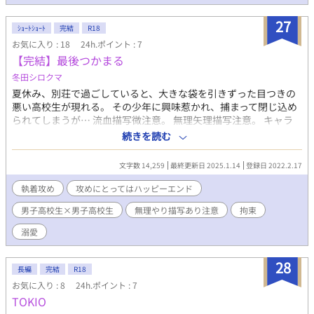
ます。) 他サイトにも投稿しています。
27
ｼｮｰﾄｼｮｰﾄ
完結
R18
お気に入り : 18
24h.ポイント : 7
【完結】最後つかまる
冬田シロクマ
夏休み、別荘で過ごしていると、大きな袋を引きずった目つきの
悪い高校生が現れる。 その少年に興味惹かれ、捕まって閉じ込め
られてしまうが… 流血描写微注意。 無理矢理描写注意。 キャラ
香澄 かすみ(攻め) 執着心が強い、お金持ちの一人息子。 少し変
続きを読む
人 大雅 たいが(受け) 血まみれの両親を引きずってくるところか
ら始まる。 虐待を受け、両親を殺した。 目撃者 人通りの少ない路
文字数 14,259
最終更新日 2025.1.14
登録日 2022.2.17
地に迷い込んで、たまたま大雅が人を殺すところに居合わせた不
運な女性。 元題名 好きになっちゃった！
執着攻め
攻めにとってはハッピーエンド
男子高校生×男子高校生
無理やり描写あり注意
拘束
溺愛
28
長編
完結
R18
お気に入り : 8
24h.ポイント : 7
TOKIO