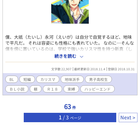
僕、大祇（たいし）永河（えいが）は自分で自覚するほど、地味
で平凡だ。 それは容姿にも性格にも表れていた。 なのに…そんな
僕を傍に置いているのは、学校で強いカリスマ性を持つ新真（し
んま）紗神（さがみ）。 一年前から強制的に同棲までさせて…彼
続きを読む
は僕を躾ける。 僕は彼のことが好きだけど、彼のことを本気で思
うのならば別れた方が良いんじゃないだろうか？ ★ＢＬ＆Ｒ１８
文字数 22,907
最終更新日 2018.11.4
登録日 2018.10.31
です。
BL
短編
カリスマ
地味派手
男子高校生
ＢＬ小説
躾
Ｒ１８
束縛
ハッピーエンド
63
件
1
/ 3
Next
ページ