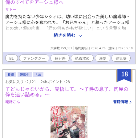
俺のすべてをアーシュ様へ
サトー
魔力を持たない少年シシィは、幼い頃に出会った美しい魔導師・
アーシュ様に心を奪われた。「お兄ちゃん」と慕ったアーシュ様
との幼い頃の約束。「君の何もかもが欲しい」という言葉を胸
に、シシィは今、アーシュ様の屋敷で唯一の使用人として仕えて
続きを読む
いる。 偉大な魔導師として王室に認められ、弟子たちに厳しく魔
術を教えるアーシュ様。しかし、シシィにだけは、子供の頃と変
文字数 159,387
最終更新日 2026.4.26
登録日 2025.5.10
わらない優しい笑顔を見せる。シシィの願いはアーシュ様の幸
せ、それだけだ。 受けを溺愛する執着カリスマ魔導士攻め(アーシ
BL
ファンタジー
身分差
執着攻め
溺愛
健気受
ュ)×一途で健気に攻めを思い続けているのに鈍感な受け(シシィ)
※この作品はムーンライトノベルズにも投稿しています。
18
長編
連載中
R18
お気に入り : 2,121
24h.ポイント : 28
子どもじゃないから、覚悟して。～子爵の息子、肉屋の
倅を追い詰める。～
織緒こん
書籍情報