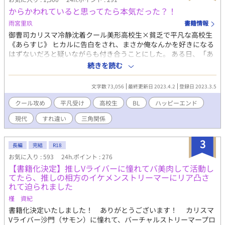
ームシステム。 偉龍は知らないうちにその恩恵を受け続け、本来
からかわれていると思ってたら本気だった？！
ゲームでは到達できない"チートバグ"へと無自覚進化を遂げてい
雨宮里玖
書籍情報
たのだった——— これは、偉龍という"バグ"を中心に回り始め
御曹司カリスマ冷静沈着クール美形高校生×貧乏で平凡な高校生
た、誰よりもゲームを知らない男が、誰よりもゲームを攻略して
《あらすじ》 ヒカルに告白をされ、まさか俺なんかを好きになる
しまう、中華風BLマフィア…ラブコメディ？である。 ※ ✡⇒生成
はずないだろと疑いながらも付き合うことにした。 ある日、「あ
AI画像のイラスト付き ※更新不定期
いつ真に受けてやんの」「身の程知らずだな」とヒカルが友人と
続きを読む
話しているところを聞いてしまい、やっぱりからかわれていただ
けだったと知り、ショックを受ける弦。騙された怒りをヒカルに
文字数 73,056
最終更新日 2023.4.2
登録日 2023.3.5
ぶつけて、ヒカルに別れを告げる——。 葛葉ヒカル（18）高校三
年生。財閥次男。完璧。カリスマ。 弦（18）高校三年生。父子家
クール攻め
平凡受け
高校生
BL
ハッピーエンド
庭。貧乏。 葛葉一真（20）財閥長男。爽やかイケメン。
現代
すれ違い
三角関係
3
長編
完結
R18
お気に入り : 593
24h.ポイント : 276
【書籍化決定】推しVライバーに憧れてバ美肉して活動し
てたら、推しの相方のイケメンストリーマーにリア凸さ
れて迫られました
槿 資紀
書籍化決定いたしました！ ありがとうございます！ カリスマ
Vライバー沙門（サモン）に憧れて、バーチャルストリーマープロ