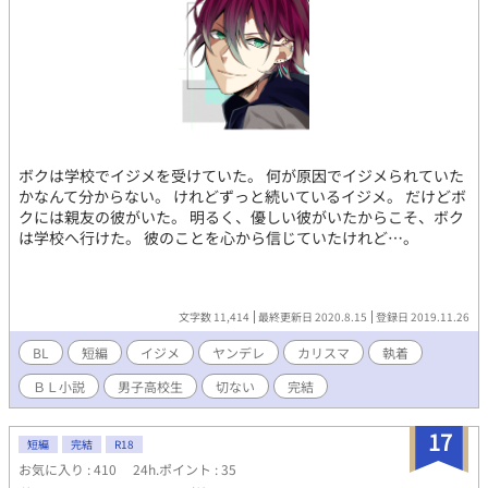
ボクは学校でイジメを受けていた。 何が原因でイジメられていた
かなんて分からない。 けれどずっと続いているイジメ。 だけどボ
クには親友の彼がいた。 明るく、優しい彼がいたからこそ、ボク
は学校へ行けた。 彼のことを心から信じていたけれど…。
文字数 11,414
最終更新日 2020.8.15
登録日 2019.11.26
BL
短編
イジメ
ヤンデレ
カリスマ
執着
ＢＬ小説
男子高校生
切ない
完結
17
短編
完結
R18
お気に入り : 410
24h.ポイント : 35