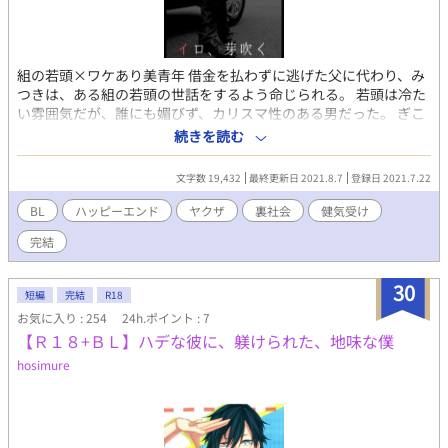
組の若頭×ワケあり美青年 借金を払わずに逃げた父に代わり、み
つきは、ある組の若頭の世話をするよう命じられる。 若頭は冷た
い雰囲気だが、誰にも媚びず、カリスマ性のある男だった。 ぎこ
ちなかったふたりは、次第にお互いに気持ちを膨らませていく。
続きを読む
若頭として抱えた大きな仕事の日、妨害する他の組にみつきが拐
われてしまい──。 受が女性のフリをしています。
文字数 19,432
最終更新日 2021.8.7
登録日 2021.7.22
BL
ハッピーエンド
ヤクザ
裏社会
健気受け
完結
30
短編
完結
R18
お気に入り : 254
24h.ポイント : 7
【Ｒ１８+ＢＬ】ハデな彼に、躾けられた、地味な僕
hosimure