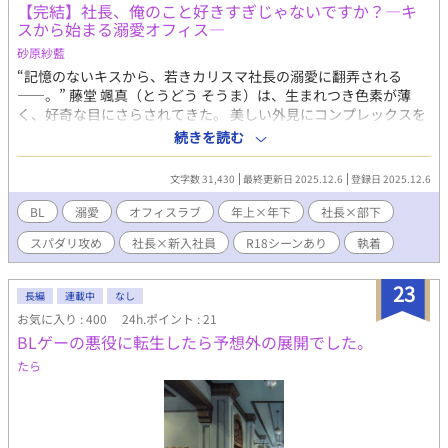
【完結】社長、俺のこと好きすぎじゃないですか？―キ
ど、オンステージになったら妥協は許せぬプロ意識。 今日も王子
スから始まる溺愛オフィス―
に追っかけられます！ ※妖精国関連がざまあ要素でてまいりまし
砂原紗藍
た。
“記憶のないキスから、若きカリスマ社長の溺愛に翻弄される
――。” 藤堂 颯真（とうどう そうま）は、生まれつき色素が薄
く、好奇な目にさらされてきた。 美しい外見にコンプレックスを
抱えつつ、唯一採用してくれた企業に入社した彼は、入社二日目
続きを読む
の歓迎会で少し飲みすぎてしまう。 記憶が曖昧なまま帰宅したは
ずが、翌日、理由も告げられず社長室に呼び出される。 そこにい
文字数 31,430
最終更新日 2025.12.6
登録日 2025.12.6
たのは、若きカリスマ社長・黒崎 翔（くろさき しょう）。 「昨
日、俺にキスしたよね？……覚えてない？」 もちろん記憶などな
BL
溺愛
オフィスラブ
年上×年下
社長×部下
い。 けれど、昨日は確かに酔っていた――。 その日を境に、翔の
スパダリ攻め
社長×新入社員
R18シーンあり
執着
態度が一変する。 「颯真は可愛い」 「俺のそばにいればいいの
に」 オフィスではやたら距離が近く、視線も言葉も甘すぎる。 そ
して、蘇り始める“あの夜”の断片的な記憶。 キス疑惑の“真
23
長編
連載中
なし
相”も、やがて二人の関係を揺らす鍵となる――。 独占欲全開の
お気に入り : 400
24h.ポイント : 21
社長に翻弄される、新入社員・颯真。 酔った一夜が始めた、甘く
BLゲーの悪役に転生したら予想外の展開でした。
ドキドキのオフィスラブ。
たら