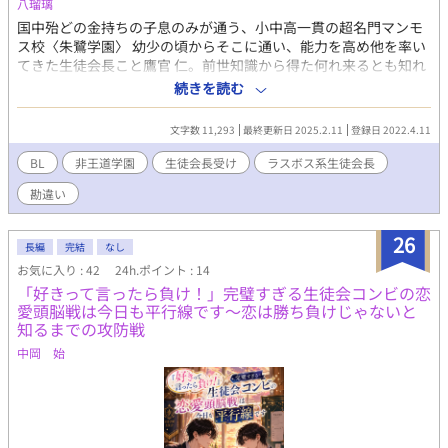
八瑠璃
国中殆どの金持ちの子息のみが通う、小中高一貫の超名門マンモ
ス校〈朱鷺学園〉 幼少の頃からそこに通い、能力を高め他を率い
てきた生徒会長こと鷹官 仁。前世知識から得た何れ来るとも知れ
ぬ転校生に、平穏な日々と将来を潰されない為に日々努力を怠ら
続きを読む
ず理想の会長となるべく努めてきた仁だったが、少々やり過ぎな
せいでいつの間にか大変なことになっていた＿＿＿＿＿。 これ
文字数 11,293
最終更新日 2025.2.11
登録日 2022.4.11
は、やりすぎちまった超絶カリスマ生徒会長とそんな彼の周囲の
お話である。
BL
非王道学園
生徒会長受け
ラスボス系生徒会長
勘違い
26
長編
完結
なし
お気に入り : 42
24h.ポイント : 14
「好きって言ったら負け！」完璧すぎる生徒会コンビの恋
愛頭脳戦は今日も平行線です～恋は勝ち負けじゃないと
知るまでの攻防戦
中岡 始