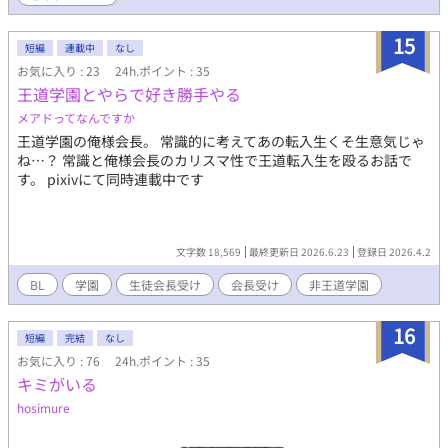
15
短編
連載中
なし
お気に入り : 23
24h.ポイント : 35
王道学園とやらで好き勝手やる
メアドってなんですか
王道学園の俺様会長。 常識的に考えてあの転入生くそ生意気じゃ
ね…？ 常識と俺様会長のカリスマ性で王道転入生を殴るお話で
す。 pixivにて同時連載中です
文字数 18,569
最終更新日 2026.6.23
登録日 2026.4.2
BL
学園
生徒会長受け
会長受け
非王道学園
16
短編
完結
なし
お気に入り : 76
24h.ポイント : 35
キミがいる
hosimure