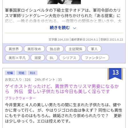
軍事国家ロイシュベルタの下級士官テオドアは、軍司令部のカリ
スマ軍師リンドグレーン大佐から持ちかけられた『ある提案』に
応じ、一晩その身をゆだねる。 一夜限りの関係かと思いきや、大
佐はそれ以降も執拗に彼に構い続け、次第に独占欲をあらわにし
続きを読む
ていく。 叩き上げの下士官と、支配欲を隠さない上官。上下関係
から始まる、甘くて苛烈な攻防戦。 【支配系美形攻×出世欲強め
文字数 164,338
最終更新日 2024.8.1
登録日 2021.8.22
な流され系受】
異世界
美形攻め
独占欲
主従関係
軍人
美形×平凡
溺愛
BL
シリアス
ファンタジー
13
短編
完結
R18
お気に入り : 326
24h.ポイント : 35
ゲイホストだったけど、異世界でカリスマ男妾になるか
ら 外伝 愛しい子供たちは今日も美しく淫らです
ブラックウォーター
今井里実と４人の美しい男たちの間に生まれた子供たちは、健や
かに育って行く。 が、やはりジゴロの血は争えず？ 同性にも異性
にもモテるのはもちろん。嫉妬されたり崇められたりで？ 更新
は少しゆっくり。エロは控えめです。