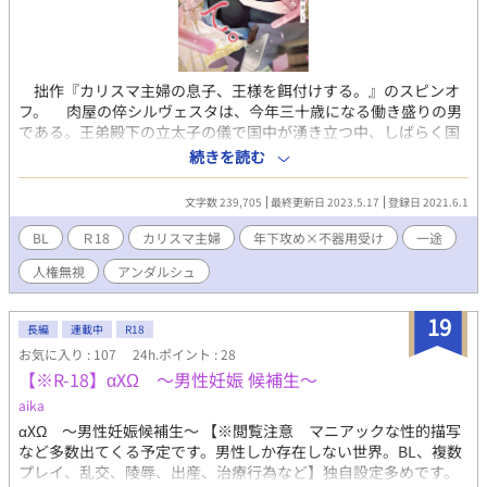
拙作『カリスマ主婦の息子、王様を餌付けする。』のスピンオ
フ。 肉屋の倅シルヴェスタは、今年三十歳になる働き盛りの男
である。王弟殿下の立太子の儀で国中が湧き立つ中、しばらく国
を離れていた弟分が帰国してきた。 弟分⋯⋯アイゼン子爵家の
続きを読む
三男フレッドは、幼い日に迷子になっていたところを保護されて
以来、折に触れてシルヴィーにアピールしていたものの、十二歳
文字数 239,705
最終更新日 2023.5.17
登録日 2021.6.1
の歳の差もあって、まったく相手にされていない。 「もう僕は子
どもじゃない」 一途なフレディは、シルヴィーに宣戦布告をす
BL
Ｒ18
カリスマ主婦
年下攻め×不器用受け
一途
るのだった。 物憂げで優美な青年 × 童顔細マッチョ ⁂
人権無視
アンダルシュ
⁂ ⁂ ⁂ ⁂ 前作を未読の方でも楽しんでいただけると思い
ますが、ふたりの出会いは『カリスマ主婦の息子、王様を餌付け
する。』にて詳しく書かれています。ご好評いただき、調子に乗
19
長編
連載中
R18
ってスピンオフを始動いたします！ とか書いていましたが、前
お気に入り : 107
24h.ポイント : 28
作のストーリーが強く絡んでまいりました。ちょっと長いですが
【※R-18】αXΩ 〜男性妊娠 候補生〜
お読みいただくとよりわかりやすくなると思われます。
attention‼︎ 『えっちはえっちに書こう』をスローガンにしていま
aika
す。該当シーンはなるべく話数を跨がないよう調整してお届けし
αXΩ 〜男性妊娠候補生〜 【※閲覧注意 マニアックな性的描写
ます。十八歳未満のお嬢様、えちえちが苦手な方は『✳︎マーク』
など多数出てくる予定です。男性しか存在しない世界。BL、複数
を目安にご自衛ください。
プレイ、乱交、陵辱、出産、治療行為など】独自設定多めです。