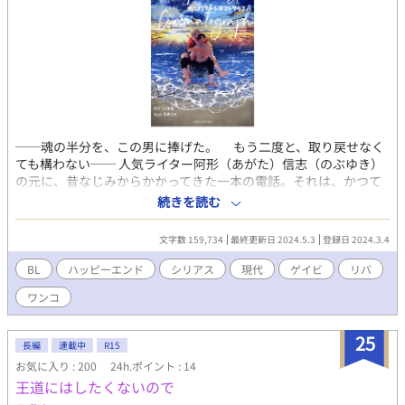
が、貧乏すぎて高校に行ってない事が分かり編入させるという形
で恩返しをした。 そこから攻略キャラ達とラブストーリーが始ま
る！！
──魂の半分を、この男に捧げた。 もう二度と、取り戻せなく
ても構わない── 人気ライター阿形（あがた）信志（のぶゆき）
の元に、昔なじみからかかってきた一本の電話。それは、かつて
ゲイポルノに出演していた頃に仕事で抱いた男──ルカとの５年
続きを読む
ぶりの再会を意味した。 ところが、一度見たら忘れられないほど
の美少年だった彼は、見事な肉体美とカリスマ的人気を誇るバリ
文字数 159,734
最終更新日 2024.5.3
登録日 2024.3.4
タチ男優へと変貌していた!? 「俺、ずっとあなたのファンなん
だ」 ルカの猛アタックにほだされて関係を持った阿形は、次第に
BL
ハッピーエンド
シリアス
現代
ゲイビ
リバ
彼のひたむきさに惹かれるようになる。 自分の過去と性的指向を
ワンコ
隠して生きる阿形と、そのどちらをも公表して世間の脚光を浴び
るルカ。正反対のふたりだったが、その絆は日ごとに深まってゆ
く。 そんなとき、SNSに投稿された一枚のパパラッチ写真が世間
25
長編
連載中
R15
に波紋を呼ぶ。注目を浴びたくない阿形はルカを避けてしまう
お気に入り : 200
24h.ポイント : 14
が、そんな彼の元に、かつての共演者が脅迫の魔の手を伸ばし
王道にはしたくないので
──!? ゲイビ男優×元ゲイビ男優の純愛リバストーリー。