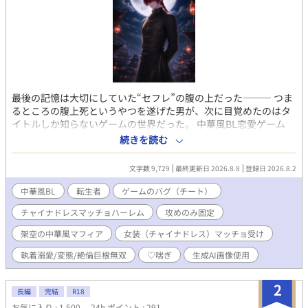
最後の記憶は大切にしていた“セフレ”の腹の上だった——— つま
るところの腹上死というやつを遂げた男が、次に目覚めたのはタ
イトルしか知らないゲームの世界だった。 中華風BL恋愛ゲーム
『チャイナドレスのマッチョは俺の嫁』 の世界へ転生してしまっ
続きを読む
た青年、劉 偉龍（リュウ・ウェイロン）。 転生先は、架空の国、
煌華国。そこで最大勢力を誇る金龍会の三男として偉龍は新たな
文字数 9,729
最終更新日 2026.8.8
登録日 2026.8.2
人生を歩んでいた。 しかも、何故だが生まれつき桁違いの才能を
持つ超エリートとして。 ここはゲームの中、らしいのに…… 自分
中華風BL
転生者
ゲームのバグ（チート）
はたぶん主人公じゃないのに…… 本人はゲームシステムなど全く
チャイナドレスマッチョハーレム
攻めのみ固定
知らない。 どうせ使命も何もないただのモブだからと偉龍は早々
に今世でも好きに生きることにした。 前世同様、生来のタラシと
架空の中華風マフィア
女装（チャイナドレス）マッチョ受け
色狂いという性欲に正直な自分の本能そのままに。 気に入った男
を助け、口説き、抱き、この世界の常識らしい所有の証のチャイ
執着溺愛/変態/絶倫巨根無双
♡喘ぎ
生成AI画像使用
ナドレスを贈る。…ただそれだけ。 しかしその行動こそが、ゲー
ム内では「攻略完了」として処理されていたのだった。 攻略対象
2
長編
完結
R18
との絆が深まるほど、強さ、財力、支配力、名声、カリスマ、さ
らには攻略対象からの依存度や愛情までもが無限に強化されるゲ
お気に入り : 1,500
24h.ポイント : 291