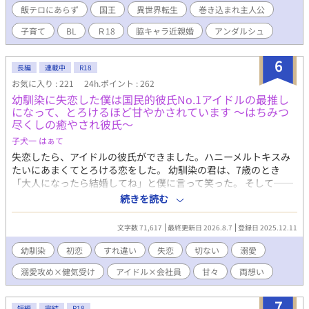
に、突然甥っ子と共に王宮に連行される。並居る偉い人の前で、
飯テロにあらず
国王
異世界転生
巻き込まれ主人公
甥っ子が前王の落とし胤であると告げられて、忙しいながらも穏
子育て
BL
Ｒ18
脇キャラ近親婚
アンダルシュ
やかな生活は崩れ去ってしまった。 甥っ子の異母兄である王様
は、なぜかエルフィンを気に入って、やたらと手料理をねだって
くるのだが⋯⋯。 一見爽やか腹黒王様×オカンな少年 R 18を
6
長編
連載中
R18
含む場合、✳︎マークを添付します。
お気に入り : 221
24h.ポイント : 262
幼馴染に失恋した僕は国民的彼氏No.1アイドルの最推し
になって、とろけるほど甘やかされています ～はちみつ
尽くしの癒やされ彼氏～
子犬一 はぁて
失恋したら、アイドルの彼氏ができました。ハニーメルトキスみ
たいにあまくてとろける恋をした。 幼馴染の君は、7歳のとき
「大人になったら結婚してね」と僕に言って笑った。 そして──
今日、君は僕じゃない別の人と結婚する。 結婚式で花束を渡す時
続きを読む
に胸が痛いんだ。 「こいつ、幼馴染なんだ。センスいいだろ？」
誇らしげに笑う君と、その隣で微笑む綺麗な奥さん。 叶わない恋
文字数 71,617
最終更新日 2026.8.7
登録日 2025.12.11
だってわかってる。 それでも、氷砂糖みたいに君との甘い思い出
を、僕だけの宝箱にしまって生きていく。 君の幸せを願うことだ
幼馴染
初恋
すれ違い
失恋
切ない
溺愛
けが、僕にできる最後の恋だから。 そう思って、失恋の悲しみを
溺愛攻め×健気受け
アイドル×会社員
甘々
両想い
猫カフェで埋めていたある日のこと。 僕は“彼“に出逢った。 その
人は僕に愛を教えてくれる人でした。 はちみつみたいに甘くてや
さしくてとろける恋。ハニーメルトキスって言葉が似合う人。 そ
7
短編
完結
R18