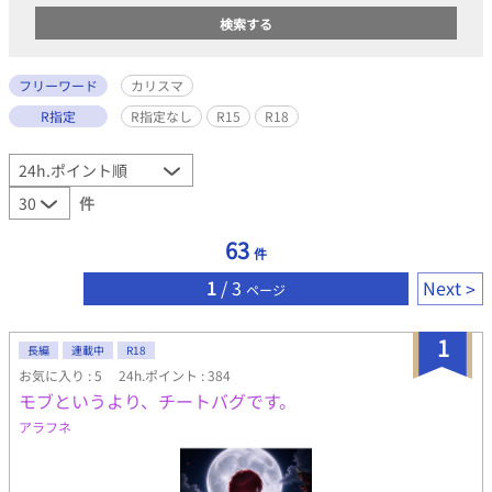
フリーワード
カリスマ
R指定
R指定なし
R15
R18
件
63
件
1
/ 3
Next
ページ
1
長編
連載中
R18
お気に入り : 5
24h.ポイント : 384
モブというより、チートバグです。
アラフネ