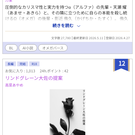
圧倒的なカリスマ性と実力を持つα（アルファ）の先輩・天瀬 耀
（あませ・あきら）と、その隣に立つために自らの本能を殺し続
けるΩ（オメガ）の後輩・影近 侑久（かげちか・たすく）。 侑久
は、世間のイメージする「可憐なオメガ」とは程遠い、地味で無
続きを読む
愛想な自分に劣等感を抱きながらも、耀の「最高のサポート役」
であることを自らに課している。強力な抑制剤でオメガの香りを
文字数 27,780
最終更新日 2026.5.11
登録日 2026.4.27
封じ、冷徹な仮面を被って耀のサポートにあたる日々。 しかし、
ある放課後の練習後、耀の無邪気な一言――「いい匂いがする」
BL
AI小説
オメガバース
という言葉が、侑久が築き上げた理性を揺るがし始める。
12
長編
完結
R18
お気に入り : 1,013
24h.ポイント : 42
リンドグレーン大佐の提案
高菜あやめ