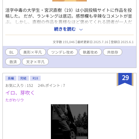
活字中毒の大学生・宮沢直樹（19）は小説投稿サイトに作品を投
稿した。 だが、ランキングは底辺。感想欄も辛辣なコメントが並
ぶ。 しかし、直樹の作品を異様なほど褒めてくれる読者が一人だ
けいた。 「しゅきしゅきしゅき！！！ 先生、マジ神ィ！結婚し
続きを読む
て！」 気持ち悪いほど熱狂的なコメントを残す彼の正体は、直樹
が憧れてやまない、小説界のカリスマ作家（ペンネーム・余生）
文字数 155,046
最終更新日 2025.7.16
登録日 2025.6.1
だった。 余生の正体が、自身のバイト先である喫茶店に住む青年
（16）であることを知っている直樹は、直接感想を伝えようとす
BL
美形×平凡
ツンデレ攻め
執着攻め
共依存
るが、彼はいつも塩対応で—— 【カリスマ１位作家×ランキング
救済
天才×平凡
最底辺の新人】 これは、底辺の新人作家が〝推し〟に推される、
投稿小説サイトをテーマにした救済BL！ ※この作品はフィクショ
ンです。実在するサイト、人物、作品などは一切関係……ありま
29
長編
完結
R18
せん！！！！ ※完結済み・番外編更新中！
お気に入り : 152
24h.ポイント : 7
イロ、芽吹く
たがわリウ