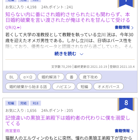
して僕はどうやら彼の最推しになってしまったらしいんです。 け
お気に入り : 4,198
24h.ポイント : 241
れど、彼の生き方は僕とはまるで正反対で──。 『国民的彼氏
知らない内に番にされ婚約させられたにも関わらず、本
No.1』カリスマアイドル×失恋したてほやほやの広報部会社員
日婚約破棄を言い渡されたが俺はそれを甘んじて受ける
──────────── 作品へのご感想ありがとうございます
♡♡ わたしの押し間違いで、ネタバレあり表示になってしまいま
Q矢(Q.➽)
書籍情報
した。 変更ができないようなので、こちらでお知らせさせていた
若くして大学の准教授として教鞭を執っている立川 洸は、今年30
だきます(*^^*) ご感想とても嬉しいです！ありがとうございま
歳を迎えたオメガ男性である。しかし立川は、日頃はバース性を
す。 ✩タイトル変更のお知らせ✩ (旧) 昔「結婚しよう」と言って
隠しており、優秀なベータと認識されながら過ごしていた。 そん
くれた幼馴染は今日、僕以外の人と結婚する
な彼は今、番であり婚約者でもある教え子の藤川 丞に婚約の解消
続きを読む
を申し入れられている。 婚約解消、番の解除という、オメガにと
っては致命的な宣告である筈の申し出を、すんなり受け入れた立
文字数 70,299
最終更新日 2021.10.19
登録日 2021.10.4
川。あまりにもあっさりとした立川の態度に、逆に戸惑う藤川。
番を解除し、別々の道を歩き始めた2人だったが、一人で解除の負
BL
‪α‬×Ω
婚約解消？
番
歳下攻め
荷を背負った立川の身にはある異変が起きていた。 それから間も
婚約破棄から始まる話
ハピエン
短編
オメガバース
なく、立川は大学を辞め姿を消す。消えた立川を捜す藤川だった
が、その消息を掴めぬまま数年が経ち…。 ひと目惚れから全力で
恋をしたアルファ・藤川と、歳上である事に負い目を感じながら
8
短編
完結
R18
も、無自覚に藤川に対する気持ちを胸の中に育て始めたオメガ・
お気に入り : 1,656
24h.ポイント : 205
立川。 すれ違うばかりの2人の想いが重なる日は果たしてやって
記憶違いの黒狼王弟殿下は婚約者の代わりに僕を溺愛し
くるのか―――。 ◆立川 洸（たちかわ こう）30歳 ベータを装っ
てくる
て生きてきたオメガ。容姿は小綺麗だが平凡の域。天涯孤独。 ◆
藤川 丞（ふじかわ たすく）20歳 恵まれた生まれ育ちのアルファ
雨宮里玖
書籍情報
故に、群がってくる他人にうんざりしていたが、初めて見た立川
猫獣人のエルヴィンのもとに突然、憧れの黒狼王弟殿下が空から