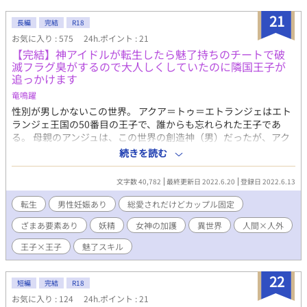
21
長編
完結
R18
お気に入り : 575
24h.ポイント : 21
【完結】神アイドルが転生したら魅了持ちのチートで破
滅フラグ臭がするので大人しくしていたのに隣国王子が
追っかけます
竜鳴躍
性別が男しかないこの世界。 アクア＝トゥ＝エトランジェはエト
ランジェ王国の50番目の王子で、誰からも忘れられた王子であ
る。 母親のアンジュは、この世界の創造神（男）だったが、アク
アをこの世界へ転生させる際に、自ら産み落としたいからと顕現
続きを読む
して国王を誑かし、出産するととっとと天界へ還ってしまった。
神の愛し子であるアクアは前世のスキルを基礎とするチートを授
文字数 40,782
最終更新日 2022.6.20
登録日 2022.6.13
かって、絶世の美貌で爆誕してしまったのである。 前世のアクア
は、不慮の事故で22歳でこの世を去ってしまった、世界中で人気
転生
男性妊娠あり
総愛されだけどカップル固定
の大スターだった。 水瀬霧。歌手としても、俳優としても世界を
ざまあ要素あり
妖精
女神の加護
異世界
人間×人外
席巻したカリスマが、この世界ではえらいチートになってしま
う。 カリスマＳの魅了スキル持ちってなんだぁ！！ほかにもいろ
王子×王子
魅了スキル
いろ盛り盛りなのだが！？ 末王子でこんなスキル、クーデターで
も起こすんかい！って感じだわ！ 危険分子で暗殺されちゃうわ！
22
幸い、50人も子がいるとみんな何が何だか分からなくなるよう
短編
完結
R18
で、離宮で大人しく引きこもって暮らしていたら、突然国が隣国
お気に入り : 124
24h.ポイント : 21
に制圧されて。 えっ？俺が欲しいの？？ 地味に隠れていたいけ