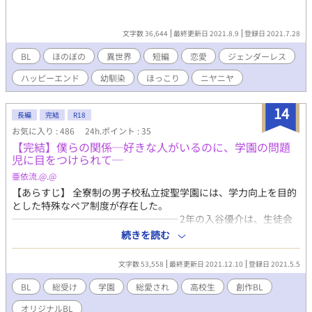
文字数 36,644
最終更新日 2021.8.9
登録日 2021.7.28
BL
ほのぼの
異世界
短編
恋愛
ジェンダーレス
ハッピーエンド
幼馴染
ほっこり
ニヤニヤ
14
長編
完結
R18
お気に入り : 486
24h.ポイント : 35
【完結】僕らの関係─好きな人がいるのに、学園の問題
児に目をつけられて─
亜依流.@.@
【あらすじ】 全寮制の男子校私立掟聖学園には、学力向上を目的
とした特殊なペア制度が存在した。
───────────────── 2年の入谷優介は、生徒会
長であり学園のカリスマ、3年・中篠翔へ密かに思いを寄せてい
続きを読む
た。 翔とペアになる事を夢見る優介は、ある事件をきっかけに、
同じく3年の超絶問題児、本郷司とペアを組む事になってしまう。
文字数 53,558
最終更新日 2021.12.10
登録日 2021.5.5
傲慢な司に振り回される優介に手を差し伸べたのは、初恋の相手
である翔だった。
BL
総受け
学園
総愛され
高校生
創作BL
オリジナルBL