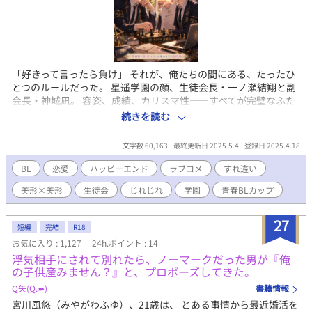
「好きって言ったら負け」 それが、俺たちの間にある、たったひ
とつのルールだった。 星遥学園の顔、生徒会長・一ノ瀬結翔と副
会長・神城凪。 容姿、成績、カリスマ性――すべてが完璧なふた
りは、周囲から「最強ペア」と呼ばれている。 けれどその内側で
続きを読む
は、日々繰り広げられる仁義なき恋愛頭脳戦があった。 ・さりげ
ない言葉の応酬 ・SNSでの匂わせ合戦 ・触れそうで触れない、静
文字数 60,163
最終更新日 2025.5.4
登録日 2025.4.18
かな視線の駆け引き 恋してるなんて認めたくない。 でも、相手か
らの“告白”を待ち続けてしまう―― そんなふたりの関係が変わっ
BL
恋愛
ハッピーエンド
ラブコメ
すれ違い
たのは、修学旅行での一夜。 「俺、たぶん君に“負けてもいい”っ
美形×美形
生徒会
じれじれ
学園
青春BLカップ​
て思いかけてる」 その一言が、沈黙を揺るがし、心の距離を塗り
替えていく。 勝ち負けなんかじゃない、想いのかたちにたどり着
くまで。 これは、美形ふたりの駆け引きまみれなラブコメ戦線、
27
短編
完結
R18
ついに“終戦”の火蓋が落ちるまでの物語。
お気に入り : 1,127
24h.ポイント : 14
浮気相手にされて別れたら、ノーマークだった男が『俺
の子供産みません？』と、プロポーズしてきた。
Q矢(Q.➽)
書籍情報
宮川風悠（みやがわふゆ）、21歳は、 とある事情から最近婚活を