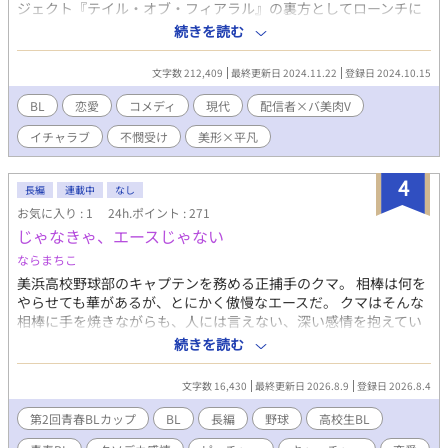
ジェクト『テイル・オブ・フィアラル』の裏方としてローンチに
関わっていた永戸 遍（ながと あまね）は、デビュー直前に契
続きを読む
約タレントが失踪し、やむにやまれずヤケクソで女声を出して代
役を務めたところ、何故か初配信で大バズ。 後に引けなくなっ
文字数 212,409
最終更新日 2024.11.22
登録日 2024.10.15
てしまい、思いがけない形でバーチャルエンターテイメントの世
界に足を踏み入れることとなったしがない動画・音楽クリエイタ
BL
恋愛
コメディ
現代
配信者×バ美肉V
ーだ。 新規プロジェクトのスタートダッシュとして、この大バ
イチャラブ
不憫受け
美形×平凡
ズを利用しない手はない、という同僚兼友人の懇願により、仕方
なく女性V『レイネ・モスコミュール』として配信活動を本格始動
させ、幸か不幸か、そのままどっぷりハマってしまって、今に至
4
長編
連載中
なし
る。 さて、サブスク10万人というグループ初の快挙を達成し、
お気に入り : 1
24h.ポイント : 271
『TOF』の他メンバーも次々と収益化を果たし始めたころのこ
じゃなきゃ、エースじゃない
と。遂に遍扮するレイネは、人生を変えてくれた推しである沙門
くんからお誘いをもらい、流行のFPSゲームでコラボ配信をする
ならまちこ
運びとなった。 まさに我が世の春、すっかり舞い上がっていた
美浜高校野球部のキャプテンを務める正捕手のクマ。 相棒は何を
遍だったが、待望のコラボ配信を翌日に控えた夜のこと、ウキウ
やらせても華があるが、とにかく傲慢なエースだ。 クマはそんな
キで事前打ち合わせのディスコに入ると、沙門くんの相方として
相棒に手を焼きながらも、人には言えない、深い感情を抱えてい
コンビで人気を博している人気ストリーマー、コウガが居座って
た。 あくまでも友人として接してくるエースに胸を焦がしなが
続きを読む
いた。 沙門くんから事前に謝罪がありつつ、急遽、コラボにコ
ら、卒業までの時間、野球に集中しようとするが……。 カリスマ
ウガも参加したいと打診があったとのことで、よければどうか、
エースピッチャー×無骨なこじらせキャッチャーのクソデカ感情
と提案され、遍は断ることができず、コウガの押しの強さもあ
文字数 16,430
最終更新日 2026.8.9
登録日 2026.8.4
BL
り、泣く泣く了承してしまう。 せっかくのサシコラボを邪魔さ
第2回青春BLカップ
BL
長編
野球
高校生BL
れて内心コウガへの印象は良いものとは言えなかったが、いざ一
緒にゲームしてみれば、妙に息が合って多くの見せ場を作ること