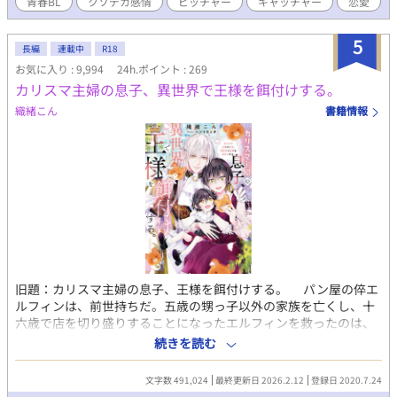
青春BL
クソデカ感情
ピッチャー
キャッチャー
恋愛
ができた。 それがきっかけでコウガともよく配信で絡むように
なり、仲良くなっていくのだが、ある時、配信外のディスコで取
5
り留めもなく話していたところ、コウガに男声の地声がバレてし
長編
連載中
R18
まうことに。 ついパニックになってディスコから抜け、どう誤
お気に入り : 9,994
24h.ポイント : 269
魔化せばいいかと考えていれば、ふいにインターホンが鳴る。
カリスマ主婦の息子、異世界で王様を餌付けする。
フラフラ向かうと、玄関先に立っていたのは、さっきまでディス
織緒こん
書籍情報
コで話していたコウガで――――――――。 注意 この物語はフ
ィクションです。登場する人物・団体等、実在のものとは一切関
係ありません。
旧題：カリスマ主婦の息子、王様を餌付けする。 パン屋の倅エ
ルフィンは、前世持ちだ。五歳の甥っ子以外の家族を亡くし、十
六歳で店を切り盛りすることになったエルフィンを救ったのは、
カリスマ主婦の息子であった記憶だ。 人気ブロガーから人気U
続きを読む
ちゅーばーにジョブチェンジした、ライフスタイルコーディネー
ターの母のアシスタントをした日々が、なんとかパン屋を持ち堪
文字数 491,024
最終更新日 2026.2.12
登録日 2020.7.24
えさせている。 そんな時、パン屋に押し入ってきた高貴な男