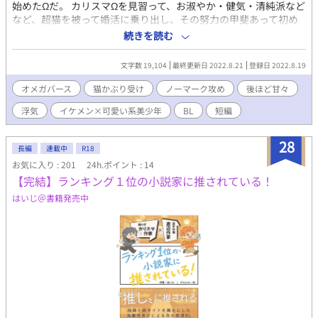
始めたΩだ。 カリスマΩを見習って、お淑やか・健気・清純派など
など、超猫を被って婚活に乗り出し、その努力の甲斐あって初め
ての番候補のカレシができたのだが… 波乱は3ヶ月目に訪れた。
続きを読む
意識されていなかったα×厚い猫ガワを被るΩ ※可愛い受けをご期
待の皆様、先に謝罪いたします。申し訳ございません、おりませ
文字数 19,104
最終更新日 2022.8.21
登録日 2022.8.19
ん。
オメガバース
猫かぶり受け
ノーマーク攻め
後ほど甘々
浮気
イケメン×可愛い系美少年
BL
短編
28
長編
連載中
R18
お気に入り : 201
24h.ポイント : 14
【完結】ランキング１位の小説家に推されている！
はいじ＠書籍発売中