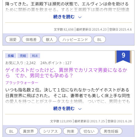
の姿に惹かれ…。 ※オメガバース・独自設定あり 〜オメガバース
降ってきた。王弟殿下は瀕死の状態で、エルヴィンは命を助ける
とは ★男性、女性という基本性別の上に、それぞれα(アルファ)、
ために禁断の薬を飲ませる。すると王弟殿下は薬の作用で記憶違
β(ベータ)、Ω(オメガ)という第2性が存在する世界観の事です。 ★
いを起こし、エルヴィンのことを婚約者と思い込み溺愛してき
続きを読む
総人口の10%ほどしかいない優性種として生まれるαは、高い知
て……？ 勘違い溺愛から始まる、コミカルでちょっと切ないハッ
能や才能、身体能力、カリスマ性や独特のオーラを有して生まれ
ピーエンドストーリー。 受け エルヴィン（18） 貧乏小国の猫獣
文字数 82,698
最終更新日 2025.4.23
登録日 2025.4.6
る場合が殆どであり、早くからその片鱗を見せたりもする為、世
人の第三王子。チビで平凡だが、治癒師を目指して勉強中。正義
界は彼らによって牽引されていると言われています。 ★対して、
感にあふれる頑張り屋。 攻め ルーク（18） 強大な勢力を持つ黒
溺愛
体格差
獣人
ハッピーエンド
BL
やはり人口の10〜15%であるΩは、発現すれば男性であっても妊
狼獣人の王弟。能力は高いがそれをひけらかすこともない。カリ
娠・出産が可能な性です。 ★αはΩに、Ωはαに本能的に惹きつけ
スマ性がある。金色の瞳をしている。
られるようになっており、その度合いは遺伝子レベルで違いがあ
9
長編
完結
R18
ります。 ★αとΩは性別に関わらず番(つがい)と呼ばれる契約を交
お気に入り : 2,342
24h.ポイント : 127
わし、無二のパートナーになる事が可能。番契約は通常、ヒート
ゲイホストだったけど、異世界でカリスマ男妾になるか
(発情期)の性交時にαがΩのうなじに噛み跡を付ける事で成立しま
ら てか、男同士でも孕める？
す。 なお、発現した後に訪れるヒート(発情期)時に放出するフェ
ロモンはαのヒートを誘発してしまう為、定期的に専門医に通院し
ブラックウォーター
抑制剤を服用する事で望まぬ事故を未然に防ぐ努力が求められて
いつも指名数２位。決して１位になれなかったゲイホストがある
います。
日異世界に飛ばされた。 そこは、妻帯者でも美しく床上手な同性
の愛人を持つことがステータスな土地柄。 ついでに、男同士でも
子どもを作れる魔法が確立されている。 どうせ元の世界には戻れ
続きを読む
ないんだからと、雇われ男妾として働き始める。 が、王子様、上
級貴族、豪商、マフィアの元締めなどの大物たちに本気で惚れら
文字数 123,099
最終更新日 2021.7.25
登録日 2021.6.28
れてしまい...？ 専属になってくれと言われても...。ええ？なんで、
俺を孕ませる権利を巡って修羅場？ 元の世界の知識で貢献はして
BL
異世界
シリアス
拘束
切ない
男性妊娠
るけど、英雄になるつもりじゃないし！ 異世界モテモテゲイホス