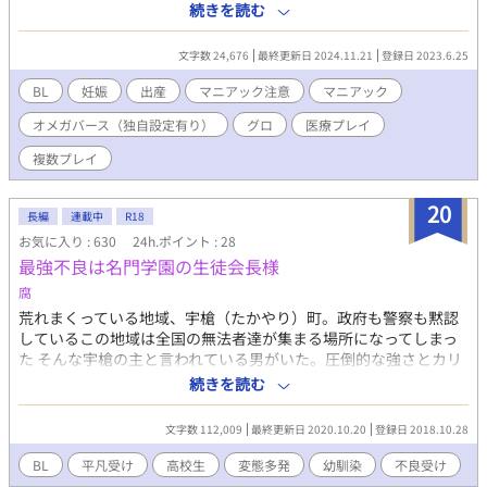
閲覧ご注意ください。 宇宙戦争により人類は滅亡の危機を迎えて
続きを読む
いた。 男性のみが残された世界で、人類存続をかけた「男性妊
娠」のための研究が進んでいる。 妊娠させる能力値が高い者を
文字数 24,676
最終更新日 2024.11.21
登録日 2023.6.25
α（カリスマ性があるエリートが多い）、妊娠可能な遺伝子を持つ
男性をΩ（出産の能力が高い男性）と分類し、研究所において妊
BL
妊娠
出産
マニアック注意
マニアック
娠に向けた治療が行われていた。 とある研究所で妊娠出産を目指
オメガバース（独自設定有り）
グロ
医療プレイ
す、候補生たちの日々を描く物語。 ４人のαには、気に入った候
補生（Ω）を種付けする権利が与えられている。 α、Ωともに妊娠
複数プレイ
確率を高めるため、医師により様々な実験、治療が施されいた。
泥沼な人間関係や、それぞれの思惑が交差する、マニアックな物
20
語になる予定です。。閲覧ご注意ください。
長編
連載中
R18
お気に入り : 630
24h.ポイント : 28
最強不良は名門学園の生徒会長様
腐
荒れまくっている地域、宇槍（たかやり）町。政府も警察も黙認
しているこの地域は全国の無法者達が集まる場所になってしまっ
た そんな宇槍の主と言われている男がいた。圧倒的な強さとカリ
スマ性を持った男、降谷雪兎 どんな無法者でも魅了してしまう雪
続きを読む
兎はある種の問題児が揃う学園へと入学することに！？ 「だっ
て、一応１６だし？」 「兄貴！！行かないでくれ！！」 「無理だ
文字数 112,009
最終更新日 2020.10.20
登録日 2018.10.28
な」 さてさて、どうなることやら
BL
平凡受け
高校生
変態多発
幼馴染
不良受け