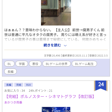
はぁぁん？？意味わからない。 【主人公】 前世→腐男子くん 前
世は普通に平凡なオタクの腐男子。 周りには萌え系が好きと言っ
ているが腐男子の事は墓場まで秘密にしている。 何故かめちゃく
ちゃハマってたBLゲームの大嫌いな悪役キャラに転生しててショ
続きを読む
ック。 死んだ訳では無いのに意味わからん状態。 西園寺光輝 (さ
いおんじ こうき)悪役 超大金持ち西園寺財閥、西園寺家の御曹
文字数 20,496
最終更新日 2025.11.1
登録日 2022.3.5
司。 我儘で俺様でありながら何でも完璧にこなす天才。 そのカリ
スマ性に憧れて取り巻きが沢山居る。 容姿は美しく髪は濡羽色で
BL
学園
悪役
BLゲームの世界
BLゲーム転生
瞳は宝石のアメトリン。 ヒロインが攻略キャラ達と仲が良いのが
長編
気に食わなくて上手こと裏で虐めていた。 最終的には攻略キャラ
と攻略キャラ達に卒業パーティーで断罪されて学園を追放され
る。 ついでに西園寺財閥も悪事を暴かれて倒産した。 【君と僕と
24
長編
完結
R18
のLove学園】(君ラブ) ストーリーとキャラデザ＆設定が神すぎる
お気に入り : 34
24h.ポイント : 21
上にボイスキャストも豪華でかなり話題になった大人気BLゲー
【完結】ポルノスター・シネマトグラフ【改訂版】
ム。 〜あらすじ〜 可愛い容姿をした超貧乏学生のヒロイン( ♂)が
ひょんな事から、道端で周りの人間に見て見ぬふりをされて心臓
あかつき雨垂
発作で蹲ってたLove学園の学園長を助けてお礼はいらないと言っ
て立ち去った。 優しいヒロインの事が気になり勝手に調査した