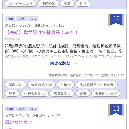
ハッピーエンド
連続絶頂
調教
甘々
ト、ついでにホモ妊娠の奮戦記。 基本主人公攻めですが、乗っか
り受け、襲い受けもあります。 ノンケや攻め専をホモ受けに目覚
めさせるシュチュが多いので、苦手な方はご注意を。 完結です。
10
長編
完結
なし
読んで頂いた皆様に心より感謝申し上げます。
お気に入り : 375
24h.ポイント : 120
【完結】我が兄は生徒会長である！
tomoe97
冷徹•無表情•無愛想だけど眉目秀麗、成績優秀、運動神経まで抜
群（噂）の学園一の美男子こと生徒会長・葉山凌。 名門私立、全
寮制男子校の生徒会長というだけあって色んな意味で生徒から一
目も二目も置かれる存在。 そんな彼には「推し」がいる。 それは
続きを読む
風紀委員長の神城修哉。彼は誰にでも人当たりがよく、仕事も早
い。喧嘩の現場を抑えることもあるので腕っぷしもつよい。 実は
文字数 84,059
最終更新日 2025.8.23
登録日 2025.8.18
生徒会長・葉山凌はコミュ症でビジュアルと家柄、風格だけでこ
こまで上り詰めた、エセカリスマ。実際はメソメソ泣いてばかり
学園もの
全寮制男子校
生徒会
風紀委員長×生徒会長
なので、本物のカリスマに憧れている。 終始彼の弟である生徒会
兄弟
生徒会長受け
高身長受け
青春
青春BLカップ​
補佐の観察記録調で語る、推し活と片思いの間で揺れる青春恋模
様。 本編完結。番外編（after story）でその後の話や過去話など
を描いてます。 （番外編、after storyで生徒会補佐✖️転校生有。
11
短編
完結
なし
可愛い美少年✖️高身長爽やか男子の話です）
お気に入り : 45
24h.ポイント : 56
番になれない
万里