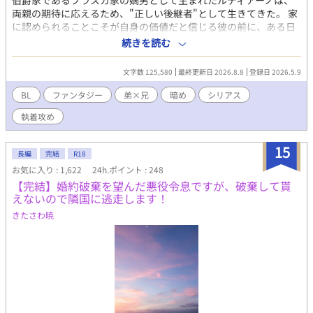
伯爵家であるブラスカ家の嫡男として生まれたルディアーノは、
※本編完結済み。今後は不定期で番外編を投稿していきます。
両親の期待に応えるため、"正しい後継者"として生きてきた。 家
アルファポリス様の独占公開です。皆様に楽しんでいただけます
に認められることこそが自身の価値だと信じる彼の前に、ある日
ように。 どうぞよろしくお願いいたします！
突然、一人の子どもが現れる。 父と同じ髪色を持つ弟、イズヴァ
続きを読む
ルド。 平民出身の庶子として引き取られたイズヴァルドは、荒ん
だ目をした無愛想な子どもだった。 母に疎まれ、家の中で居場所
文字数 125,580
最終更新日 2026.8.8
登録日 2026.5.9
を持たない弟に対し、ルディアーノはただ一人、複雑な思いを抱
きながらも手を差し伸べる。 やがて成長したイズヴァルドは、類
BL
ファンタジー
弟×兄
暗め
シリアス
まれな才能と人を惹きつける魅力で頭角を現していく。 一方、ル
執着攻め
ディアーノは、優秀な弟の存在と満たされない家族からの承認と
の狭間で、次第に焦燥と歪みを深めていった。 ルディアーノは弟
から自分へ向けられる感情の正体を知ろうとせず、イズヴァルド
15
長編
完結
R18
もまた、それ以上を求めることなく、ただ静かに兄の隣に在り続
お気に入り : 1,622
24h.ポイント : 248
けた。 互いを誰よりも近くに置きながらも、決して核心には触れ
【完結】婚約破棄を望んだ悪役令息ですが、破棄して貰
ないまま年月は過ぎる。 しかし、戦争はそんな均衡を容赦なく崩
えないので隣国に逃走します！
していく。 選ばれたかった兄と、ただ一人を選び続けた弟の、喪
失と執着、そして焼却の物語。 ※本編完結済み ※イズヴァルド視
きたさわ暁
点連載中 ※生存IF執筆予定