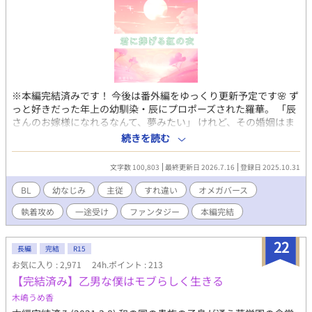
※本編完結済みです！ 今後は番外編をゆっくり更新予定です🌸 ず
っと好きだった年上の幼馴染・辰にプロポーズされた羅華。 「辰
さんのお嫁様になれるなんて、夢みたい」 けれど、その婚姻はま
やかしの幸せだった。 辰は家に仕える武人。家への忠義と、主君
続きを読む
である兄の命令で仕方なく羅華に求婚したと知ってしまい……。
ひとはりひとはり、婚儀の為に心を込めて刺繍を施した紅の衣を
文字数 100,803
最終更新日 2026.7.16
登録日 2025.10.31
抱き、羅華は泣く。 ――辰さんの幸せはどこにあるの？ 悩む羅華
だが、王都でも災いが起き始める。二人の恋の行方は――？ じれ
BL
幼なじみ
主従
すれ違い
オメガバース
じれ主従ラブ♡中華風ファンタジーBLです！
執着攻め
一途受け
ファンタジー
本編完結
22
長編
完結
R15
お気に入り : 2,971
24h.ポイント : 213
【完結済み】乙男な僕はモブらしく生きる
木嶋うめ香