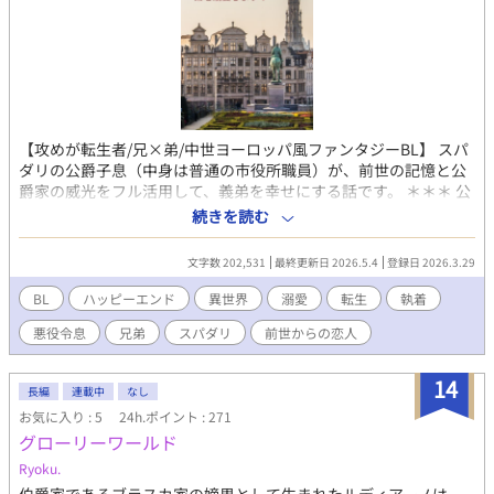
【攻めが転生者/兄×弟/中世ヨーロッパ風ファンタジーBL】 スパ
ダリの公爵子息（中身は普通の市役所職員）が、前世の記憶と公
爵家の威光をフル活用して、義弟を幸せにする話です。 ＊＊＊ 公
爵家嫡男ルシフェルは、宮廷パーティーの最中に、前世の記憶を
続きを読む
取り戻した。 目の前では、義弟のウリエルが第二王子から婚約破
棄を言い渡されている。 第二王子に寄り添う男爵令嬢は乙女ゲー
文字数 202,531
最終更新日 2026.5.4
登録日 2026.3.29
ムの転生者だし、令嬢の養父は賭博場の誘致をもくろんで悪だく
みをしているらしい。 ルシフェルは義弟の名誉回復のため奮起す
BL
ハッピーエンド
異世界
溺愛
転生
執着
るが、同じ頃、国を揺るがす大事件が勃発。 王太子と共に事件解
悪役令息
兄弟
スパダリ
前世からの恋人
決に乗り出したルシフェルのもとへ、ウリエルと第二王子が失踪
したとの一報が飛び込んできて――！ 民を守るため、やるときは
やる王太子。 ルシフェルへの忠誠心をこじらせて萌えている側近
14
長編
連載中
なし
レガルト。 どうやら自分自身も乙女ゲームの攻略対象者であるら
お気に入り : 5
24h.ポイント : 271
しいルシフェル。 気づけば攻略対象者の半数を自分が攻略してい
グローリーワールド
たルシフェルが、最後に選ぶのは誰だ――!? (もちろん悪役令息で
す) 「兄上、さぶしなりお、とは何でしょうか？」 「……ウリエ
Ryoku.
ル、この世界には、知らない方がいいこともあるんだよ」 ＊＊＊