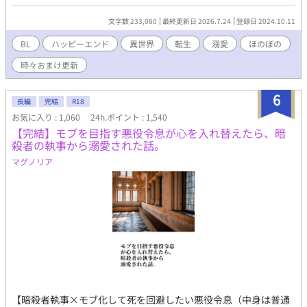
ちゃくちゃかっこよくて可愛い伴侶がいますので！ 本編完結済。
おまけのお話を時々更新したりしています。 皆さまの応援のおか
文字数 233,080
最終更新日 2026.7.24
登録日 2024.10.11
げで『もふもふ獣人に転生したら、最愛の推しに溺愛されていま
す』書籍化、心から、ありがとうございます！ ふたりの動画をつ
BL
ハッピーエンド
異世界
転生
溺愛
ほのぼの
くりました！ もしよかったら、プロフのwebサイトからどうぞで
時々おまけ更新
す！ 表紙や動画にはAIを使っていますが、小説にはAIを使ってお
りません
6
長編
完結
R18
お気に入り : 1,060
24h.ポイント : 1,540
【完結】モブを目指す悪役令息が心を入れ替えたら、暗
殺者の執事から溺愛された話。
マグノリア
【暗殺者執事×モブ化して死を回避したい悪役令息（中身は普通