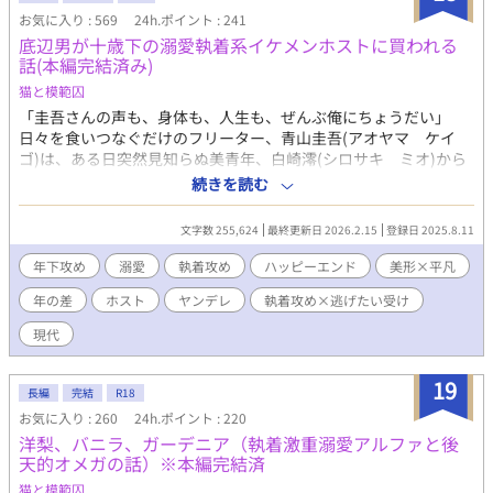
お気に入り : 569
24h.ポイント : 241
底辺男が十歳下の溺愛執着系イケメンホストに買われる
話(本編完結済み)
猫と模範囚
「圭吾さんの声も、身体も、人生も、ぜんぶ俺にちょうだい」
日々を食いつなぐだけのフリーター、青山圭吾(アオヤマ ケイ
ゴ)は、ある日突然見知らぬ美青年、白崎澪(シロサキ ミオ)から
愛人契約を持ちかけられる。 昼間は名門大学の優等生、夜はホス
続きを読む
トクラブで荒稼ぎする澪には、どこか危うい魅力があった。澪は
周到に、ときに無邪気に、青山君に過剰ともいえる愛を注ぐ。 な
文字数 255,624
最終更新日 2026.2.15
登録日 2025.8.11
ぜこんなに執着されるのかわからない。いつしか青山君は、澪の
策略混じりの愛情と支配から抜け出せなくなる。 猫を被った可愛
年下攻め
溺愛
執着攻め
ハッピーエンド
美形×平凡
い執着攻めからはじまり、後半から愛と執着激重なヤンデレ攻
年の差
ホスト
ヤンデレ
執着攻め×逃げたい受け
め。 ※とくに物語の中盤以降は猫被りをやめたヤンデレ執着攻め
のハードな溺愛と支配、受けの快楽堕ち描写が濃厚です。ターニ
現代
ングポイントは第17話です。 【本編完結済み】その後の二人の短
編を不定期連載します。 (※長くてすみませんが、お伝えしたいこ
19
と) 作中の性描写はポルノ的な目的ではなく、そんなやり方でしか
長編
完結
R18
愛情にアプローチできないキャラクターの歪みと傷を表現するた
お気に入り : 260
24h.ポイント : 220
めに書きました。 暴力を美化したり肯定したりする意図はありま
洋梨、バニラ、ガーデニア（執着激重溺愛アルファと後
せん。性的な歪みがあるキャラクターと恋愛というリングで精神
天的オメガの話）※本編完結済
的なバトルをするのが物語の主題です。最後まで誠実に書きま
猫と模範囚