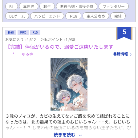
い……！」 妹と二人して語り合っていたら、なんとアデリナ様の
BL
異世界
転生
悪役令嬢・悪役令息
ファンタジー
弟ランハートとして転生することに。 ――拝啓 妹よ。我らの望
BLゲーム
ハッピーエンド
Ｒ18
主人公攻め
完結
みが叶う時が来た。 俺は必ずやアデリナ様とリシェルを悲劇の運
命から助け出し、元凶どもを駆逐してみせよう……！
5
長編
完結
R15
お気に入り : 4,612
24h.ポイント : 1,938
【完結】伴侶がいるので、溺愛ご遠慮いたします
* ゆるゆ
書籍情報
３歳のノィユが、カビの生えてないご飯を求めて結ばれることに
なったのは、北の最果ての領主のおじいちゃん……え、おじいち
ゃん……！？ しあわせの絶頂にいるのを知らない王子たちが、び
っくりして憐れんで溺愛してくれそうなのですが、結構です！ め
続きを読む