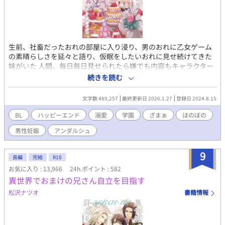
生前、社畜だったおれの部屋に入り浸り、男のおれに乙女ゲーム
の素晴らしさを延々と語り、仮眠をしたいおれに見せ続けてきた
妹がいた 人間、毎日毎日見せられたら嫌でも内容もキャラクター
も覚えるんだよ そう、例えば…今、おれの目の前にいる赤い髪の
続きを読む
美少女…この子がこのゲームの悪役令嬢となる存在…その幼少期
の姿だ そしておれは…文字としてチラッと出た悪役令嬢の行いの
文字数 489,257
最終更新日 2026.1.27
登録日 2024.8.15
果に一家諸共断罪された兄 ナレーションに 『悪役令嬢の兄もまた
死に絶えました』 その一言で説明を片付けられ、それしか登場し
BL
ハッピーエンド
溺愛
学園
ざまぁ
ほのぼの
ない存在…そんな悪役令嬢の兄に転生してしまったのだ 社畜に優
男性妊娠
アンダルシュ
しくない転生先でおれはどう生きていくのだろう 腹黒？攻略対象
×悪役令嬢の兄 本編完結済み、番外編時々更新中！ 奨励賞を頂
き、書籍化して頂きました✨️かなり加筆しまくりましたので楽し
9
長編
完結
R18
んで頂けると嬉しいです💪☺ ※愛称等が書籍化に伴い変更となっ
お気に入り : 13,966
24h.ポイント : 582
ています！違和感あるかもしれませんが徐々に本編も修正する予
異世界でおまけの兄さん自立を目指す
定です！ あと、変わらずこそこそ第二部準備中！
松沢ナツオ
書籍情報