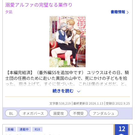
溺愛アルファの完璧なる巣作り
結記念SS『癒しの時間』を追加しました。皆様に楽しんでいただ
ければ幸いです。
夕凪
書籍情報
【本編完結済】（番外編SSを追加中です） ユリウスはその日、騎
士団の任務のために赴いた異国の山中で、死にかけの子どもを拾
った。 抱き上げて、すぐに気づいた。 これは僕のオメガだ、と。
ユリウスはその子どもを大事に大事に世話した。 やがてようやく
続きを読む
死の淵から脱した子どもは、ユリウスの下で成長していくが、そ
の子にはある特殊な事情があって……。 こんなに愛してるのにす
文字数 538,219
最終更新日 2026.1.13
登録日 2022.9.25
れ違うことなんてある？というほどに溺愛するアルファと、愛さ
れていることに気づかない薄幸オメガのお話。（になる予定） ※
BL
オメガバース
溺愛攻
不憫受
アンダルシュ
この作品は完全なるフィクションです。登場する人物名や国名、
団体名、宗教等はすべて架空のものであり、実在のものと一切の
12
関係はありません。 話の内容上、宗教的な描写も登場するかと思
長編
連載中
R18