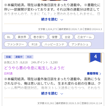
※本編完結済。現在は番外後日談をまったり連載中。 ※書籍化に
伴い一部展開が変わっております。それ以降の連載分は修正して
おりませんので、たまに「ん？」と思われるかもしれません。 日
本人男性だった『俺』は、目覚めたら赤い髪の美少年になってい
続きを読む
た。 記憶を辿り、どうやらこれは乙女ゲームのキャラクターの子
供時代だと気付く。 それも、自分が仕事で製作に関わっていたゲ
文字数 1,024,273
最終更新日 2026.7.28
登録日 2024.6.3
ームの、個人的な不憫ランキングナンバー１に輝いていた悪役令
息オルフェオ・ロッソだ。 しかしこの悪役、本当に悪だったの
BL
異世界
巻き戻り
復讐
主従
乙女ゲーム
か？ なんか違わない？ 巻き戻って明らかになる真実に『俺』
ファンタジー
Ｒ18
ハッピーエンド
アンダルシュ
は激怒する。 表に出なかった裏設定の記憶を駆使し、ヒロインと
元凶から何もかもを奪うべく、生まれ変わったオルフェオの脱・
悪役計画が始まった。
4
長編
連載中
R18
お気に入り : 8,618
24h.ポイント : 3,280
どうやら悪の令息に転生したようだ
日村透
書籍情報
※本編完結済。現在は番外後日談をまったり連載中。 高熱にうな
されながら、俺は思い出していた。 生まれ変わる前の仕事は、ク
レーム専門の電話対応。 毎年ストレス過多になりつつ、それなり
に平和な日々を送っていたある日、妹に泣きつかれてBLノベルゲ
続きを読む
ームをプレイした。 そのゲーム、まず主人公がひどい。攻略対象
もひどい。 悪役令嬢アデリナ様はどう見ても悲劇の令嬢だし、悪
文字数 833,361
最終更新日 2026.5.30
登録日 2024.12.14
役令息リシェルも救いがなさ過ぎる。 「こいつら助けてあげた