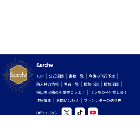
&arche
TOP
公式漫画
書籍一覧
今後の刊行予定
購入特典情報
著者一覧
投稿小説
投稿漫画
樋口美沙緒の小説書こうよ！
《うちの子》推し会！
作家募集
お問い合わせ
ファンレターの送り先
Official SNS
Copyright (C) 2000-2026 AlphaPolis Co.,Ltd. All Rights Reserved.