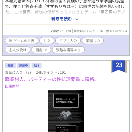
本編完結済み(2021.3.8) 和の国の貴族の子息が通う華学園の食堂
で、僕こと鈴森千晴（すずもりちはる）は前世の記憶を思い出し
た。 この世界、前世の僕がやっていたＢＬゲーム「華乙男のラブ
日和」じゃないか？ 鈴森千晴なんて登場人物、ゲームには居なか
続きを読む
ったから僕のポジションはモブなんだろう。 もうすぐ主人公が転
校してくる。 僕の片思いの相手山城雅（やましろみやび）も攻略
文字数 271,170
最終更新日 2021.3.16
登録日 2020.2.4
対象者の一人だ。 これから僕は主人公と雅が仲良くなっていくの
を見てなきゃいけないのか。 片思いだって分ってるから、諦めな
BLゲームの世界
甘々
モブ主人公
学園もの
きゃいけないのは分ってるけど、やっぱり辛いよどうしたらいい
主人公受け
固定CP
残酷な描写あり
んだろう。
23
長編
連載中
R18
お気に入り : 787
24h.ポイント : 191
職業村人、パーティーの性処理要員に降格。
田原摩耶