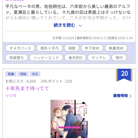
す。
平凡なベータの男、佐伯朔也は、六年前から美しい義弟のアルフ
ァ、夏瀬凪と暮らしている。 十九歳の凪は表面上はそっけないな
がらも朔也に懐いてくれていて、二人の生活は平穏だった。 だけ
ど、朔也は気づいていない。凪が密かに抱える朔也への長年の執
続きを読む
着も、自らの身体の変化にも。 あるときアルファの凪の暴走がき
っかけで、朔也の身体はオメガへと変貌していることが判明す
文字数 110,629
最終更新日 2026.5.3
登録日 2026.3.28
る。 何の覚悟もできないまま迎えたはじめてのヒート。朔也はオ
メガの性に抗いながらも凪に抱かれ、未知の快感を知ってしま
オメガバース
美形×平凡
溺愛
年下攻め
執着攻め
う。 罪の意識と本能の狭間で味わう快楽地獄。いつも飄々として
快楽堕ち
ハッピーエンド
後天的Ω
ヤンデレ
現代
いる凪の、余裕をなくした荒々しくも甘い雄の表情。朔也への恋
心を隠すのをやめた凪の腕から、いつしか抜け出すことができな
くなり…… 全30話、完結保証、毎日更新
20
長編
完結
R18
お気に入り : 4,500
24h.ポイント : 220
十年先まで待ってて
リツカ
書籍情報