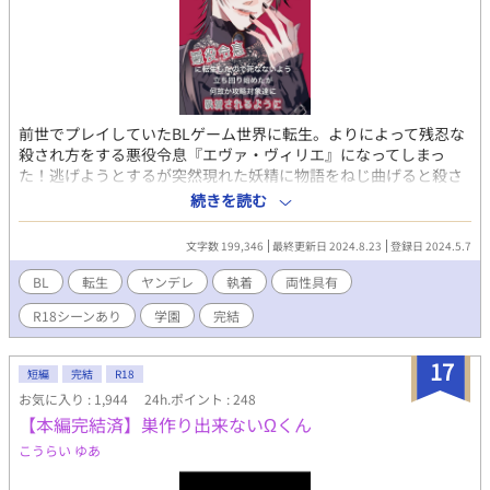
自己肯定感は低いし自信はないけれどときおり破天荒な行動を起
こす家出令息のオメガバース。 11/1から始まりました、「第13回
BL大賞」に参加しています。投票、ブクマ、いいね、しおり、感
想などで応援していただけると嬉しいです！最後まで頑張りま
す！
前世でプレイしていたBLゲーム世界に転生。よりによって残忍な
殺され方をする悪役令息『エヴァ・ヴィリエ』になってしまっ
た！逃げようとするが突然現れた妖精に物語をねじ曲げると殺さ
れると脅されてしまう。当初の悪役令息を演じつつも上手いこと
続きを読む
逃げる準備をしていたのだが段々攻略対象達の様子がおかしくな
ってきて･･･あれ、もしかして逃げられない？ 表紙の文字のレイ
文字数 199,346
最終更新日 2024.8.23
登録日 2024.5.7
アウト＆デザインは66様(@YSuDddQacltKeyA)ありがたきで
す...！
BL
転生
ヤンデレ
執着
両性具有
R18シーンあり
学園
完結
17
短編
完結
R18
お気に入り : 1,944
24h.ポイント : 248
【本編完結済】巣作り出来ないΩくん
こうらい ゆあ