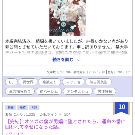
本編完結済み。 続編を書いていましたが、納得いかない点があり
非公開とさせていただいております。申し訳ありません。 某大手
デパート社員の湊潤也は、契約の為空港に向かう途中に神子召喚
に巻き込まれた。 神子の彼曰く、BLゲームの中らしい。俺には関
続きを読む
係ないけど！ その上、最初にキレまくったせいで危険人物扱いさ
れるし扱いも酷い。 それでも前向きに生きようと、経験を生かし
文字数 1,789,706
最終更新日 2025.12.10
登録日 2019.3.2
自立をするぞ！と頑張る奮闘記。 主人公がたまに歌う場面があり
ますが、歌詞を書く予定はありません。読みながら脳内に再生さ
BL
異世界
複数あり
マッチョ
無自覚美形
れた歌で補完をお願いします。 作中、予告なく男性妊娠の表現あ
暴力描写あり
逆ハーレム
アンダルシュ
男性妊娠
り。 暴力表現も出て来ます。苦手な方は回避を御願いします。 改
稿しておりますので、表現が違う箇所は緩くお読みいただけると
助かります。
10
長編
完結
R18
お気に入り : 1,335
24h.ポイント : 504
【完結】オメガの僕が男娼に堕とされたら、運命の番に
囲われて幸せになった話。
マグノリア