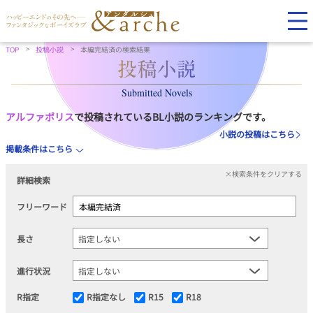
TOP
投稿小説
本編完結済の検索結果
Submitted Novels
アルファポリス
で投稿されているBL小説のランキングです。
小説の投稿はこちら
掲載条件はこちら
×検索条件をクリアする
詳細検索
フリーワード
長さ
進行状況
R指定
R指定なし
R15
R18