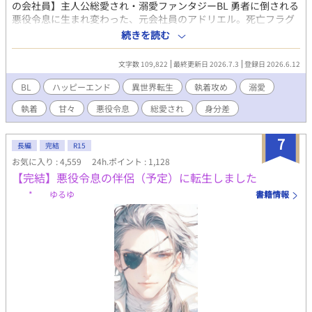
の会社員】主人公総愛され・溺愛ファンタジーBL 勇者に倒される
悪役令息に生まれ変わった、元会社員のアドリエル。死亡フラグ
を回避するため行動を改め、父の悪役化も防いだら、なぜだか自
続きを読む
分を殺すはずの執事から求愛されて、おまけに従僕の美少年から
も懐かれているんだけど、なんで――!? 生き残りをかけて奮闘す
文字数 109,822
最終更新日 2026.7.3
登録日 2026.6.12
る転生悪役令息が、気づいたら真実の愛を手にしていて、幸せに
なるお話です。 総受けに見える展開が含まれますが、最終的に主
BL
ハッピーエンド
異世界転生
執着攻め
溺愛
人公とくっつくのは執事ひとりだけです。 性描写のあるエピソー
執着
甘々
悪役令息
総愛され
身分差
ドには（☆）を付けております。 アルファポリス様の独占公開・
最新作です。 皆様に楽しんでいただけたらと願っています。どう
ぞよろしくお願いいたします！ ※本編完結済み。今後は、後日
7
長編
完結
R15
談・番外編を不定期に投稿します。 ※番外編・第一弾としまし
お気に入り : 4,559
24h.ポイント : 1,128
て、完結記念SS『プレゼントは僕だった』を更新しました。
【完結】悪役令息の伴侶（予定）に転生しました
* ゆるゆ
書籍情報