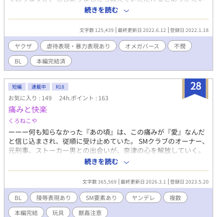
です。 ゆっくり更新となります。 また、これは架空の世界のお話
続きを読む
しなので法律などはすべて現実とは似たようで違うものとしてお
読みください。 作品名は適当につけたので後ほど変えるかもしれ
文字数 125,439
最終更新日 2022.6.12
登録日 2022.1.18
ません。
ヤクザ
虐待表現・暴力表現あり
オメガバース
不憫
BL
本編完結済
28
短編
連載中
R18
お気に入り : 149
24h.ポイント : 163
痛みと快楽
くろねこや
ーーー何も知らなかった『あの頃』は、この痛みが『愛』なんだ
と信じ込まされ、従順に受け止めていた。 SMクラブのオーナー、
元刑事、ストーカー男との出会いが、奈津の心を解放していく。
執着系ヤンデレサイコパス×過去のせいで貞操観念を失った主人
続きを読む
公 『愛を請うひと』にちらりと登場した探偵2人がメインのスピ
ンオフとなります。 本作のみでもお楽しみいただけると思いま
文字数 365,569
最終更新日 2026.3.1
登録日 2023.5.20
す。 【本編完結済み・番外編 不定期に配信予定】 ※『横書き』方
向に設定してお読みください。
BL
陵辱表現あり
SM要素あり
ヤンデレ
複数
本編完結
玩具
獣姦注意