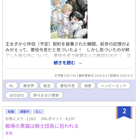
王太子から伴侶（予定）契約を破棄された瞬間、前世の記憶がよ
みがえって、悪役令息だと気づいたよ！ しかし気づいたのが終
了した後な件について。 悪役令息で断罪なんて絶対だめだ！ 泣
いちゃう！ せっかく前世を思い出したんだから、これからは心を
続きを読む
入れ替えて、真面目にがんばっていこう！ と思ったんだけ
ど……あれ？ 皆やさしい？ 主人公はあっちだよー？ 本編完結
文字数 539,740
最終更新日 2026.8.8
登録日 2025.9.5
済です。 おまけのお話を更新しています。 皆の動画をつくりまし
た！ プロフのwebサイトから飛べるので、もしよかったら、お話
BL
異世界
転生
悪役令息
溺愛
ハッピーエンド
と一緒に楽しんでくださったら、とてもうれしいです！ 表紙や動
ほのぼの
時々おまけ更新
画にAIを使っていますが、小説にはAIを使っておりません 皆さま
の応援のおかげで『もふもふ獣人に転生したら、最愛の推しに溺
愛されています』書籍化、心から、ありがとうございます！
2
長編
連載中
なし
お気に入り : 1,062
24h.ポイント : 4,197
戦場の黒猫は騎士団長に拾われる
天気