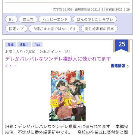
嫌だ。せめて仲の良い兄妹だけでも救いたい。私は素早く行動し
た。 溺愛気味R18でさらさらと進んで行きます。令嬢ざまぁ物
文字数 26,059
最終更新日 2021.6.2
登録日 2021.5.29
ではありません。タイトルのせいでがっかりした方には申し訳な
く思います。すみません……。タグを増やしておきました。 男
BL
異世界
ハッピーエンド
ほんの少しだけモブレ
性妊娠がある世界です。 文字数は2万字を切る少なさですが、
固定カプ
令嬢ざまぁ話ではないです
男性妊娠有の世界
お楽しみいただけると幸いに存じます。 追加編を少し加えたの
で、少し文字数が増えました。 ★本編完結済みです。 5/29
HOT入りありがとうございます！ 5/30 HOT入り＆BL1位本当に
25
長編
連載中
R18
ありがとうございます！嬉しくて踊りそうです！ 5/31 HOT4
お気に入り : 2,830
24h.ポイント : 184
位？！BL1位？！？！え？何ちょっとびっくりし過ぎて倒れるか
デレがバレバレなツンデレ猫獣人に懐かれてます
も･:*+.\(( °ω° ))/.:+ビャー！ HOT1位になっておりま、おりま、
おりまし、て……(混乱) 誠に！誠にありがとう！ございますー
キトー
書籍情報
ー！！ど、動悸がっ！！ 6/1 HOT1位&人気16位に置いていただ
き、感謝感謝です！こんなに凄い順位をいただいて良いのでしょ
うか･:*+.\(( °ω° ))/.:+ 最近沈んでいたので、ものすごく嬉しいで
す！(*‘ω‘ *)ありがとーありがとー！
旧題：デレがバレバレなツンデレ猫獣人に迫られてます 本編完
結済。不定期に番外編更新中です。 高校の卒業式に突然剣と魔