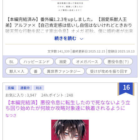
【本編完結済み】番外編1.2.3をupしました。 【溺愛系獣人王
弟】アルファ×【自己肯定感は低いし自信はないけれどときおり
破天荒な行動を起こす家出令息】オメガ 初秋、僕に婚約者が出来
た。穏やかで優しげな公爵令息だ。恋のトキメキはなくても、こ
続きを読む
の人となら穏やかな夫夫生活が送れるかもれないと、僕は期待し
た。そんなものははなから僕にはないのだと、現実を見せつけら
文字数 141,339
最終更新日 2025.12.15
登録日 2025.10.13
れるように学園の東屋で抱きしめ合う恋人同士――婚約者とその
幼なじみの令嬢の姿を見た。 やってられるか！ 好きな相手がい
BL
ハッピーエンド
溺愛
オメガバース
悪役令息(？)
るなら婚約を解消してその人と添えば良いと婚約者に伝えても
獣人×人
番
異世界ファンタジー
受けが攻めを振り回す
「傷つけるつもりはなかった」だの「不甲斐ない婚約者ですまな
い」だのと言い訳ばかり。おまけに学園で僕が恋人同士を権力で
引き裂いたと噂が流れた。よーし、婚約破棄だ！ 教本にぴった
16
長編
連載中
R18
りな物語を見つけた僕は「悪役令息」になってやる。 無事？ 婚
お気に入り : 3,947
24h.ポイント : 248
約破棄した後は、国を飛び出し世界を見に行こう！ オメガとい
【本編完結済】悪役令息に転生したので死なないよう立
っても、僕のフェロモンは微弱すぎて誰にも感じ取れないし、発
ち回り始めたが何故か攻略対象達に執着されるように
情期だって来たことがない。オメガの弱点がなければベータとし
て薬師見習いになってもいい。さあ、隣国へ出発だ！ と意気込
なつさ
んだ僕の前に、盗賊が現れた。腕力も頭脳もなく出来る事といっ
たら薬草を育てることと調薬くらいの僕が選べるのは、「死」か
「死んだほうがマシ」の二択だけ。せっかく自由になれたのにと
絶望しているその時、僕の前に現れたのは……。溺愛獣人王弟×