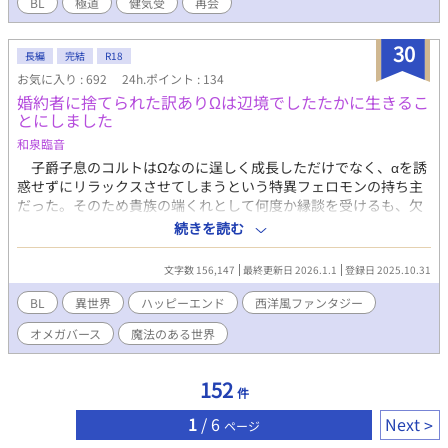
ー的なものは【タイトル（メインになるキャラ）】で表記してい
BL
極道
健気受
再会
ます。
30
長編
完結
R18
お気に入り : 692
24h.ポイント : 134
婚約者に捨てられた訳ありΩは辺境でしたたかに生きるこ
とにしました
和泉臨音
子爵子息のコルトはΩなのに逞しく成長しただけでなく、αを誘
惑せずにリラックスさせてしまうという特異フェロモンの持ち主
だった。そのため貴族の端くれとして何度か縁談を受けるも、欠
陥Ωとしてことごとく破談となる。そんなコルトを見初めたのは
続きを読む
幼い侯爵令息ファリシアンだった。 しかしファリシアンも成長
するとあっさりコルトと婚約を解消し「新しい嫁ぎ先を決めてお
文字数 156,147
最終更新日 2026.1.1
登録日 2025.10.31
いたよ」と笑顔で言う始末。次の嫁ぎ先と言われたランドリア辺
境伯家では門前払いを受け、ついにコルトの堪忍袋の緒が切れ
BL
異世界
ハッピーエンド
西洋風ファンタジー
た。 「こうなったら好きに生きてやる！」 決意を新たに辺境で
オメガバース
魔法のある世界
の生活を開始したコルトの前に現れたのはファリシアンに似た少
年だった。彼は自分が呪いで幼くなったランドリア辺境伯本人だ
と名乗り、コルトに「呪いを解いてほしい」と頼むのだった。
152
件
子を産める者しか魔力が使えない世界で、出来損ないのΩが南の
英雄と呼ばれる呪われたαを助けて恋をする話。 ※ 本編完結済。
1
/ 6
Next
ページ
不定期で番外編を更新します。