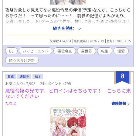
攻略対象しか見えてない悪役令息の伴侶(予定)なんか、こっちから
お断りだ！ って思ったのに……！ 前世の記憶がよみがえり、
反省しました。 BLゲームの世界で、推しに逢うために頑張りはじ
めた、名前も顔も身長もないモブの快進撃がはじまる──！ と
続きを読む
いいな！（笑） 本編完結済。 おまけのお話を時々更新していま
す。 皆さまの応援のおかげで『もふもふ獣人に転生したら、最愛
文字数 414,664
最終更新日 2026.7.19
登録日 2025.2.15
の推しに溺愛されています』書籍化、心から、ありがとうござい
ます！ 皆の動画をつくりました！ もしよかったら、プロフのweb
BL
ハッピーエンド
悪役令息
異世界
転生
溺愛
サイトからどうぞです。 表紙や動画にはAIを使っていますが、小
時々おまけ更新
説にはAIを使っておりません
8
長編
連載中
R18
お気に入り : 7,903
24h.ポイント : 795
悪役令嬢の兄です、ヒロインはそちらです！ こっちに来
ないでください
たなぱ
書籍情報