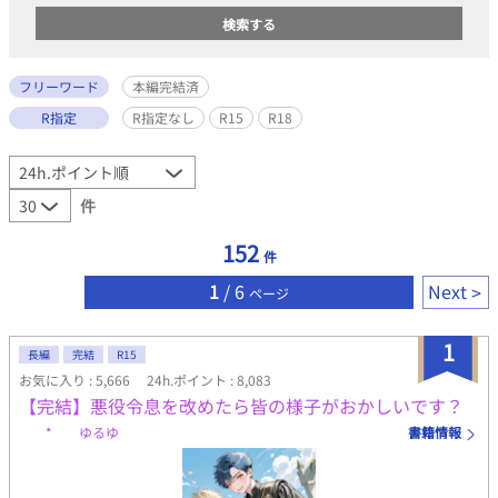
フリーワード
本編完結済
R指定
R指定なし
R15
R18
件
152
件
1
/ 6
Next
ページ
1
長編
完結
R15
お気に入り : 5,666
24h.ポイント : 8,083
【完結】悪役令息を改めたら皆の様子がおかしいです？
* ゆるゆ
書籍情報