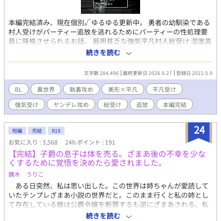
本編完結済み、現在個別√ゆるゆる更新中。 勇者の幼馴染である
村人受けがパーティー追放を逃れるためにパーティーの性処理要
員に降格させられるお話。 器用貧乏な強気平凡村人総受け 湿度高
めの幼馴染優男勇者攻め 軽薄いい加減年上遊び人盗賊攻め 陰湿性
続きを読む
悪いじめっ子気質な年上魔道士攻め 真面目誠実強面新入り騎士攻
め ※基本無理矢理、公開レイプ、NTR、乱交含む ※シリアスエ
文字数 284,496
最終更新日 2026.6.27
登録日 2022.5.9
ロ、胸糞、なんでも許せる方向け
BL
異世界
執着攻め
美形×平凡
平凡受け
強気受け
ヤンデレ攻め
総受け
追放
本編完結
24
短編
完結
R18
お気に入り : 3,568
24h.ポイント : 191
【完結】子爵の息子は体を売る。ざまあ後の不幸を少な
くするために覚悟を決めたら愛されました。
鏑木 うりこ
ある日突然、私は思い出した。この世界は姉ちゃんが愛読して
いたテンプレざまあ小説の世界だと。このまま行くと私の姉とし
て存在している娘は公爵令嬢を断罪するも逆にざまあされる。私
の大切な家族は全員悲惨で不幸な道を歩まされる。 そんなのは
続きを読む