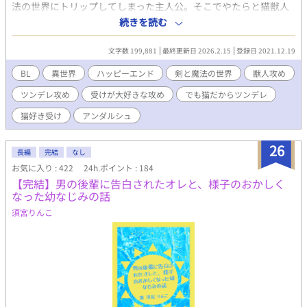
法の世界にトリップしてしまった主人公。そこでやたらと猫獣人
の冒険者がうざ絡みしてくる。 「よおチンチクリン」「相変わら
続きを読む
ず弱そうだな」「お前まだ生きてたのか」「お前に冒険者は無理
だっての」と毎日毎日うんざりするほど悪口ばかり言ってくる猫
文字数 199,881
最終更新日 2026.2.15
登録日 2021.12.19
獣人。お前俺が猫好きじゃなかったらとっくの昔にキレてるから
な！ お前が猫獣人だからつい許しちゃうけど！ ある日冗談で
BL
異世界
ハッピーエンド
剣と魔法の世界
獣人攻め
スマートフォンに入っていた猫語翻訳アプリを使ってみたらなに
ツンデレ攻め
受けが大好きな攻め
でも猫だからツンデレ
やら様子がおかしい。 『かまって』『恋をしているの！』『愛す
る人、聞こえてる？』『私を見て』とおかしな翻訳をされるもん
猫好き受け
アンダルシュ
だから猫獣人をどういう目で見たらいいのか分からなくなる。
「おまっ……！ 気安く触んなチビ！」→訳：『なでなでして』
26
ツンデレヘタレ猫獣人(冒険者としては優秀)✕異世界トリップし
長編
完結
なし
てしまった猫好き主人公。 ツイッターで呟いた話をぼちぼち書
お気に入り : 422
24h.ポイント : 184
いています。 お気に入り登録や感想もらえるととても喜びま
【完結】男の後輩に告白されたオレと、様子のおかしく
す！匿名ご希望の方はTwitterの質問箱かマシュマロへどうぞ！
なった幼なじみの話
須宮りんこ