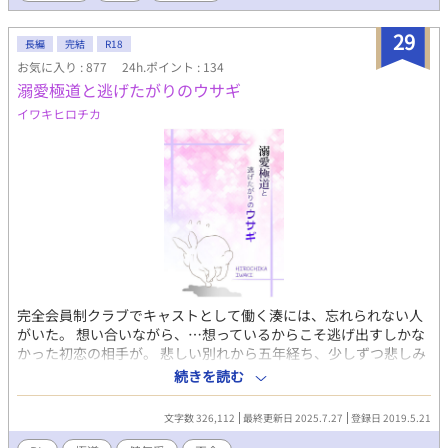
29
長編
完結
R18
お気に入り : 877
24h.ポイント : 134
溺愛極道と逃げたがりのウサギ
イワキヒロチカ
完全会員制クラブでキャストとして働く湊には、忘れられない人
がいた。 想い合いながら、…想っているからこそ逃げ出すしかな
かった初恋の相手が。 悲しい別れから五年経ち、少しずつ悲しみ
も癒えてきていたある日、オーナーが客人としてクラブに連れて
続きを読む
きた男はまさかの初恋の相手、松平竜次郎その人で……。 ※本編
完結済。アフター＆サイドストーリー更新中。 二人のその後の話
文字数 326,112
最終更新日 2025.7.27
登録日 2019.5.21
は【極道とウサギの甘いその後+ナンバリング】、サイドストーリ