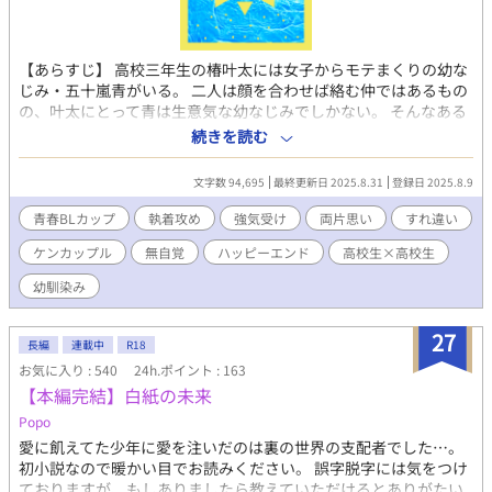
【あらすじ】 高校三年生の椿叶太には女子からモテまくりの幼な
じみ・五十嵐青がいる。 二人は顔を合わせば絡む仲ではあるもの
の、叶太にとって青は生意気な幼なじみでしかない。 そんなある
日、叶太は北村という一つ下の後輩・北村から告白される。 青い
続きを読む
わく友達目線で見ても北村はいい奴らしい。しかも青とは違い、
素直で礼儀正しい北村に叶太は好感を持つ。北村の希望もあっ
文字数 94,695
最終更新日 2025.8.31
登録日 2025.8.9
て、まずは普通の先輩後輩として付き合いをはじめることに。 け
れど叶太が北村に告白されたことを知った青の様子が、その日か
青春BLカップ​
執着攻め
強気受け
両片思い
すれ違い
らおかしくなって――？ ※本編完結済み。後日談連載中。
ケンカップル
無自覚
ハッピーエンド
高校生×高校生
幼馴染み
27
長編
連載中
R18
お気に入り : 540
24h.ポイント : 163
【本編完結】白紙の未来
Popo
愛に飢えてた少年に愛を注いだのは裏の世界の支配者でした…。
初小説なので暖かい目でお読みください。 誤字脱字には気をつけ
ておりますが、もしありましたら教えていただけるとありがたい