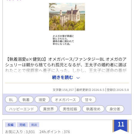
【執着溺愛α×健気Ω】オメガバース/ファンタジーBL オメガのア
シュリーは親から捨てられ孤児となるが、王太子の婚約者に選ば
れたことで侯爵家へ養子に入った。しかし、王太子に運命の番が
現れ、アシュリーは婚約破棄されて王都を追放される。 平民に堕
続きを読む
ちたアシュリーが連れてこられたのは、身寄りのないオメガが助
け合って暮らす娼館だった。そこで初めての客を取るため緊張し
文字数 158,357
最終更新日 2026.6.5
登録日 2026.5.8
ていたアシュリーの前に、辺境の地を守る美貌の兵士、ジョナサ
ンが現れる――。 侯爵子息から男娼に堕ちたオメガが、多くの人
BL
執着
溺愛
オメガバース
甘々
に助けられて幸せをつかむ話です。 主人公の初恋の成就と、恋人
ハッピーエンド
異世界
男性妊娠
執着攻め
身分差
同士の甘々な時間をお届けします。子供もたくさん生まれます。
性描写があるエピソードには（☆）を付けております。 無理やり
の行為は一切なく、主人公の相手は初めから運命の番ひとりだけ
11
長編
完結
R18
です。 アルファポリス様の独占公開です。 ※本編完結済。今後は
お気に入り : 3,931
24h.ポイント : 376
甘々の後日談を不定期に投稿します。 【番外編：後日談追加】完