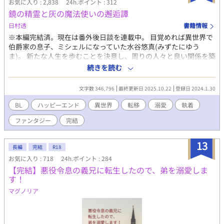
いますが、繰り返しますがフィクションです。特定の宗教に対し
お気に入り : 2,838
24h.ポイント : 312
て批判や肯定をしているわけではありません。 クラウス×エミー
鏡の精霊と灰の魔法使いの邂逅譚
ルのスピンオフあります。
日村透
書籍情報
https://www.alphapolis.co.jp/novel/504363362/542779091
※本編完結済。現在は番外後日談を連載中。 目覚めれば異世界で
伯爵家の息子、ミシェルになっていた水谷悠真(みずたにゆう
ま)。 新たな人生を歩むことを決意し、周りの人々と良い関係を築
くも、突然現われたミシェルに 「ありがとう、もういいよ」 と身
続きを読む
体から追い出されてしまう。 あの世とも現実ともつかない世界に
閉じ込められ、ただ解放されることだけを望む日々を送るのだっ
文字数 346,796
最終更新日 2025.10.22
登録日 2024.1.30
たが、やがてミシェルの兄オスカーに出会い、すべてが変わるこ
ととなる。
BL
ハッピーエンド
異世界
転移
溺愛
執着
ファンタジー
完結
13
長編
完結
R18
お気に入り : 718
24h.ポイント : 284
【完結】悪役令息の義兄に転生したので、弟を溺愛しま
す！
マグノリア