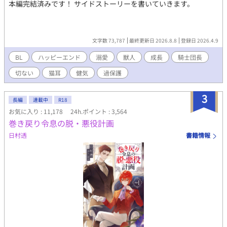
本編完結済みです！ サイドストーリーを書いていきます。
文字数 73,787
最終更新日 2026.8.8
登録日 2026.4.9
BL
ハッピーエンド
溺愛
獣人
成長
騎士団長
切ない
猫耳
健気
過保護
3
長編
連載中
R18
お気に入り : 11,178
24h.ポイント : 3,564
巻き戻り令息の脱・悪役計画
日村透
書籍情報