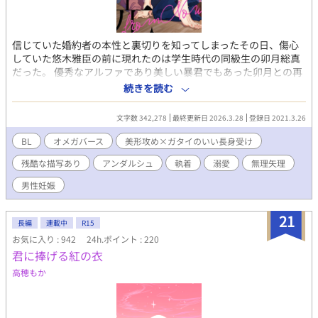
信じていた婚約者の本性と裏切りを知ってしまったその日、傷心
していた悠木雅臣の前に現れたのは学生時代の同級生の卯月総真
だった。 優秀なアルファであり美しい暴君でもあった卯月との再
会に雅臣はひどく戸惑う。というのも、雅臣には十年ほど前に卯
続きを読む
月から持ちかけられた婚約話を断った過去があったからだ。 だか
らといって、今も卯月が雅臣を好きでいるなんてそんなはずはな
文字数 342,278
最終更新日 2026.3.28
登録日 2021.3.26
い。そう雅臣は思っていたのだが── 失敗作だと貶され傷つけら
れてきたガタイのいい長身オメガが、一途な俺様アルファにとろ
BL
オメガバース
美形攻め×ガタイのいい長身受け
とろに愛されて幸せになる話。 口の悪い美形α×ネガティブな不
残酷な描写あり
アンダルシュ
執着
溺愛
無理矢理
憫Ω 本編完結済み。 時々、後日談や番外編などを更新してます。
※オメガバースに関しての独自設定等あり。 ※本編と後日談にサ
男性妊娠
ブカプあり。 ◇第9回BL小説大賞にて奨励賞を頂きました。応援
ありがとうございました！
21
長編
連載中
R15
お気に入り : 942
24h.ポイント : 220
君に捧げる紅の衣
高穂もか