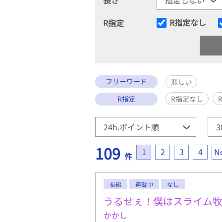
R指定なし
R指定
フリーワード
悲しい
R指定
R指定なし
109
1
2
3
4
N
件
長編
連載中
なし
うるせぇ！僕はスライム
かかし