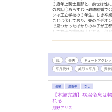
３歳年上騎士旦那と、前世は性に
のお話◯あらすじ…政略結婚で
ンは王立学校の３年生。じき卒
ことは伏せており、夫のギデオ
で見つかったばかりの神子が王
して神子の護衛騎士となる。何
でベッドに入った誕生日の夜、
夢を見る。◯エロは控えめのお
す。
BL
夫夫
キュートアグレッ
平凡受け
美形×平凡
異世
長編
連載中
なし
【本編完結】病弱令息は
れる
月野アリス