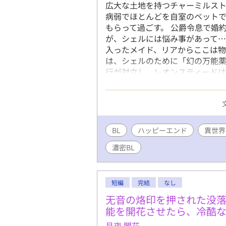
広大な土地を持つチャーミルス
病弱でほとんどを自室のベット
もらって過ごす。 公爵令息‪で
が、シェルには悩み事があって…
入ったメイド、リアからここは
は、シェルのために「幻の万能薬
行が対立し、レオンスティードは
はレオンスティードのため、婚約
10,000% 登場人物みんないい
スパダリ‪次期公爵‬×天真爛漫な
いますがよろしくお願いいたし
BL
ハッピーエンド
異世界
濃密BL
短編
完結
なし
无音の烙印を押された没
能を開花させたら、冷酷
月夜 闇花