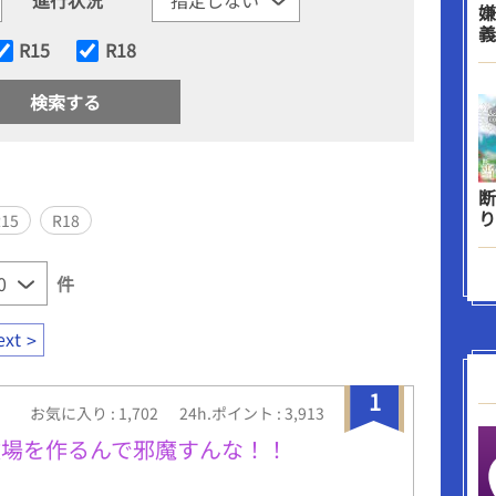
嫌
義
R15
R18
断
り
R15
R18
件
ext
1
お気に入り : 1,702
24h.ポイント : 3,913
牧場を作るんで邪魔すんな！！