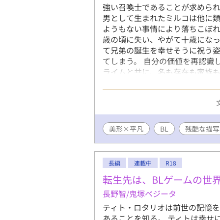
強い召喚士であることが求められ
男として生まれたミルコは他に
ようもない事情により落ちこぼれ
歳の頃に失い、やがて十歳になっ
て兄弟の誕生を幸せそうに祝う
てしまう。 自分の価値を再認識
ライムと共に、名も存在も家族も
ぐれ更新です。 BがLするまでか
外CPはありますが、主人公は人
の種類の一つですので人外ではない
2026/06/22分からは19:10
美形×平凡
BL
残酷な描写
長編
連載中
R18
転生先は、BLゲームの世
長野智/鬼塚ベジータ
ティト・ロタリオは前世の記憶を
あることを知る。 ティトは幸せ