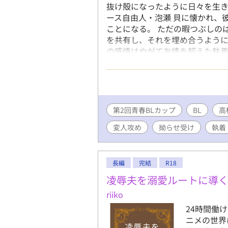
抜け殻になったように日々を生き
ース自由人・泡瀬 貝に懐かれ、
ことになる。 ただの暇つぶしの
を共有し、それを埋め合うよう
の感情はやがて友情を超えた執着
ぼくじゃないと嫌だ」 「ぼくの
って思ってた」 不思議系儚げ美
け 不器用な二人の恋の行方を描
新できるようがんばっていきます
ので、応援どうぞよろしくお願いい
第2回青春BLカップ
BL
高
高校3年生。浮世離れした儚げで
変人攻め
拗らせ受け
執着
スをきわめ、何にも縛られず何
ない。実は海の生き物に詳しい。 
2年の秋、怪我をきっかけにいろ
に打ち込んでいる。友人は多い
長編
完結
R18
手。
凌辱夫を溺愛ルートに導
riiko
24時間働
ニメの世界