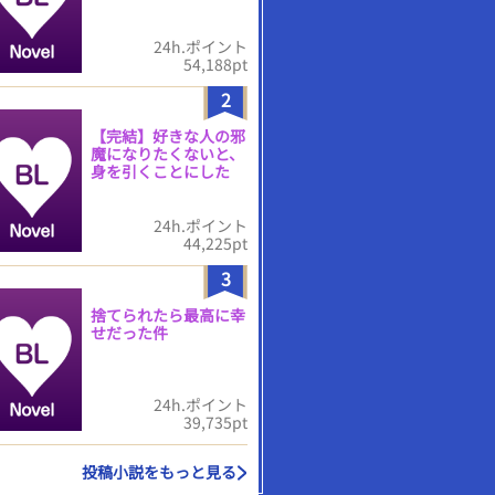
24h.ポイント
54,188pt
2
【完結】好きな人の邪
魔になりたくないと、
身を引くことにした
24h.ポイント
44,225pt
3
捨てられたら最高に幸
せだった件
24h.ポイント
39,735pt
投稿小説をもっと見る