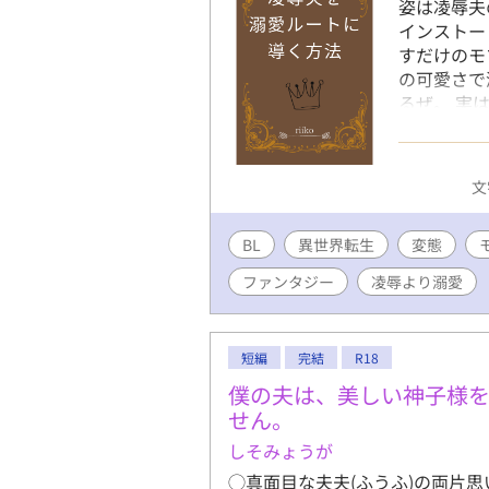
姿は凌辱夫
インストー
すだけのモ
の可愛さで
るぜ。 実
畜の死亡フ
ますが、こ
せん。内容
文
写が入るシ
くださいま
BL
異世界転生
ント欄ネタ
変態
せ。
ファンタジー
凌辱より溺愛
短編
完結
R18
僕の夫は、美しい神子様
せん。
しそみょうが
◯真面目な夫夫(ふうふ)の両片