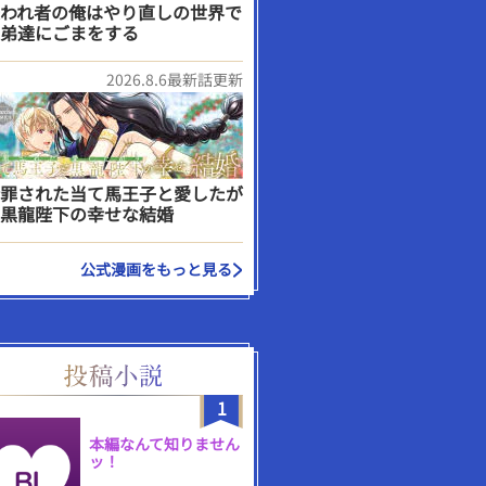
われ者の俺はやり直しの世界で
弟達にごまをする
2026.8.6最新話更新
罪された当て馬王子と愛したが
黒龍陛下の幸せな結婚
公式漫画をもっと見る
1
本編なんて知りません
ッ！