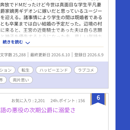
奔放でドМだったけど今世は真面目な学生平凡妻
公爵家嫡男ギデオンに嫁いだと思っているユージー
業を迎える。諸事情により学生の間は既婚者である
ンとも卒業までは白い結婚の予定だった。辺境の村
都に来ると、王宮の近衛騎士であった夫は自ら志願
かと神子を優先するようになった夫。悲しい気持ち
続きを読む
ユージーンは自分に生き写しの『裕司』という男の
話です。描写のあるページには※印がついていま
文字数 25,288
最終更新日 2026.6.10
登録日 2026.6.9
ション
転生
ハッピーエンド
ラブコメ
界
両片思い
6
お気に入り : 2,201
24h.ポイント : 156
物語の悪役の次期公爵に溺愛さ