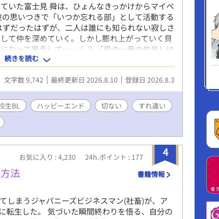
ていた富士見 舜は、ひょんなきっかけからマイペ
彼の思いつきで「いつか忘れる部」として活動する
はずだったはずが、二人は誰にも知られない寂しさ
にして仲を深めていく。しかし膨れ上がっていく貝
になって暴走して……！？ 「舜の一番の仲良しは
続きを読む
中身、教えてあげる。……ずっと舜に、こうしたい
形マイペース攻め×過去を引きずる平凡世話焼き受
文字数 9,742
最終更新日 2026.8.10
登録日 2026.8.3
く爽やかハートフル高校生BLです。 平日は毎日更
。 第2回青春BLカップにもエントリーしています
たします。 ◇ （攻） 泡瀬 貝(あわせ かい)
校生BL
ハッピーエンド
切ない
すれ違い
中性的な容姿と突飛な言動が目を引く。マイペー
をも縛らない自由人。だが出席日数が圧倒的に足り
（受） 富士見 舜(ふじみ しゅん) 高校3年生。
いろあってサッカー部を退部し、現在は受験勉強
4
が親友がいない。人に甘えたり頼ったりするのが苦
お気に入り : 4,230
24h.ポイント : 177
く方法
書籍情報
けてしまうジャパニーズビジネスマン(社畜)が、ア
に転生した。 気づいた瞬間終わりを悟る、自分の