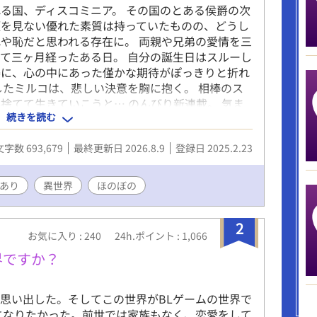
る国、ディスコミニア。 その国のとある侯爵の次
類を見ない優れた素質は持っていたものの、どうし
や恥だと思われる存在に。 両親や兄弟の愛情を三
て三ヶ月経ったある日。 自分の誕生日はスルーし
姿に、心の中にあった僅かな期待がぽっきりと折れ
したミルコは、悲しい決意を胸に抱く。 相棒のス
捨てて生きていこうと… のんびり新連載。 気ま
続きを読む
なり時間が掛かる予定ですので注意！ サブCPに人
外CPにはなりません。 （この世界での獣人は人間
文字数 693,679
最終更新日 2026.8.9
登録日 2025.2.23
です。） ストックなくなるまでは07:10に公開
に公開 他サイトにも掲載してます
あり
異世界
ほのぼの
2
お気に入り : 240
24h.ポイント : 1,066
界ですか？
思い出した。そしてこの世界がBLゲームの世界で
になりたかった。前世では家族もなく、恋愛をして