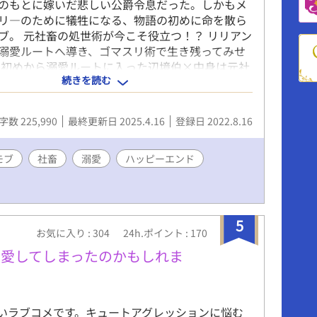
のもとに嫁いだ悲しい公爵令息だった。しかもメ
リ―のために犠牲になる、物語の初めに命を散ら
ブ。 元社畜の処世術が今こそ役立つ！？ リリアン
溺愛ルートへ導き、ゴマスリ術で生き残ってみせ
は初めから溺愛ルートに入った辺境伯×中身は元社
続きを読む
ラグ付き公爵令息 一部、凌辱夫を罵る場面があり
の作品は凌辱作品自体を否定するものではありま
は溺愛メインですのでご了承くださいませ☆ 性描
字数 225,990
最終更新日 2025.4.16
登録日 2022.8.16
ーンは ※マークをタイトルにつけますのでご注意
せ。 物語、お楽しみいただけたら幸いです。 コメ
バレ全解除につき、ご閲覧にはご注意くださいま
モブ
社畜
溺愛
ハッピーエンド
5
お気に入り : 304
24h.ポイント : 170
を愛してしまったのかもしれま
思いラブコメです。キュートアグレッションに悩む