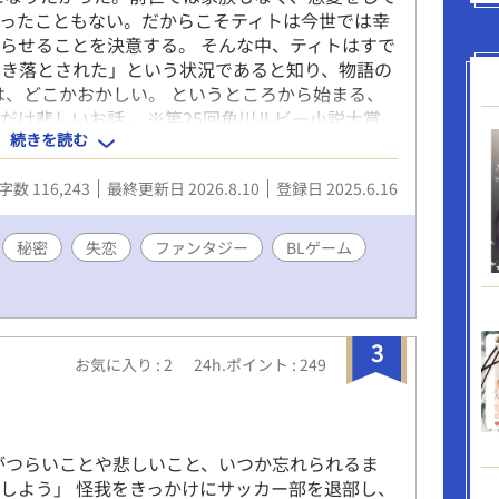
ったこともない。だからこそティトは今世では幸
らせることを決意する。 そんな中、ティトはすで
突き落とされた」という状況であると知り、物語の
は、どこかおかしい。 というところから始まる、
だけ悲しいお話。 ※第25回角川ルビー小説大賞
続きを読む
09〜：番外編のニコラの話、その後のレンサイドの話
字数 116,243
最終更新日 2026.8.10
登録日 2025.6.16
秘密
失恋
ファンタジー
BLゲーム
3
お気に入り : 2
24h.ポイント : 249
」
がつらいことや悲しいこと、いつか忘れられるま
しよう」 怪我をきっかけにサッカー部を退部し、