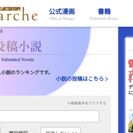
公式漫画
書籍
Official Manga
Published Books
果
Submitted Novels
L小説のランキングです。
小説の投稿はこちら
デ
に
×検索条件をクリアする
進行状況