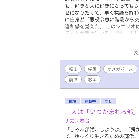
も、好きな人に好きになってもら
せになりたくて、早く物語を終わ
に自身が「悪役令息に階段から
違和感を覚えた。 このシナリオ
ティトが幸せになるまでの、少し
最終選考作品です ※202608
を掲載。
文
転生
学園
オメガバース
前世
救済
長編
連載中
なし
二人は「いつか忘れる部
ナカノ春台
「じゃあ部活、しようよ」 「舜
で。ゆっくり生きるための部活、