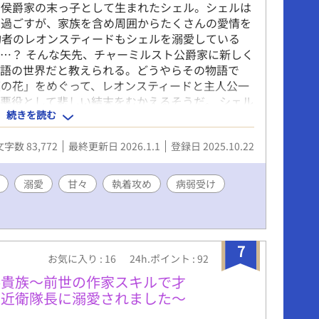
ト侯爵家の末っ子として生まれたシェル。シェルは
で過ごすが、家族を含め周囲からたくさんの愛情を
婚約者のレオンスティードもシェルを溺愛している
…？ そんな矢先、チャーミルスト公爵家に新しく
物語の世界だと教えられる。どうやらその物語で
の花」をめぐって、レオンスティードと主人公一
悪役として悲しい結末をむかえるそうだ。 シェル
続きを読む
者の悪役化を回避する…！ 甘々×∞の糖度
人なのでストレスフリーです^^* 無自覚ヤンデレ溺愛
文字数 83,772
最終更新日 2026.1.1
登録日 2025.10.22
病弱健気令息 初投稿のため不慣れな点があるかと思
ます！感想くださったら励みになります……！
溺愛
甘々
執着攻め
病弱受け
7
お気に入り : 16
24h.ポイント : 92
落貴族～前世の作家スキルで才
な近衛隊長に溺愛されました～