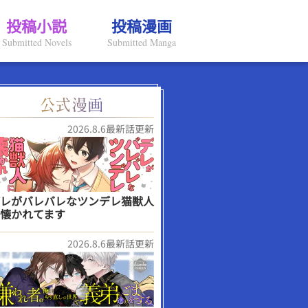
投稿小説
投稿漫画
Submitted Novels
Submitted Manga
2026.8.6最新話更新
レがバレバレなツンデレ猫獣人
懐かれてます
2026.8.6最新話更新